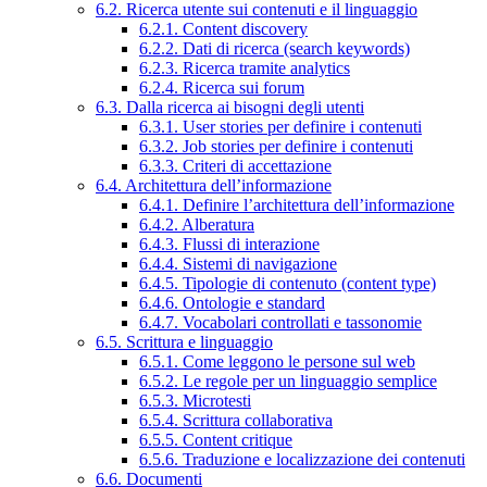
6.2. Ricerca utente sui contenuti e il linguaggio
6.2.1. Content discovery
6.2.2. Dati di ricerca (search keywords)
6.2.3. Ricerca tramite analytics
6.2.4. Ricerca sui forum
6.3. Dalla ricerca ai bisogni degli utenti
6.3.1. User stories per definire i contenuti
6.3.2. Job stories per definire i contenuti
6.3.3. Criteri di accettazione
6.4. Architettura dell’informazione
6.4.1. Definire l’architettura dell’informazione
6.4.2. Alberatura
6.4.3. Flussi di interazione
6.4.4. Sistemi di navigazione
6.4.5. Tipologie di contenuto (content type)
6.4.6. Ontologie e standard
6.4.7. Vocabolari controllati e tassonomie
6.5. Scrittura e linguaggio
6.5.1. Come leggono le persone sul web
6.5.2. Le regole per un linguaggio semplice
6.5.3. Microtesti
6.5.4. Scrittura collaborativa
6.5.5. Content critique
6.5.6. Traduzione e localizzazione dei contenuti
6.6. Documenti