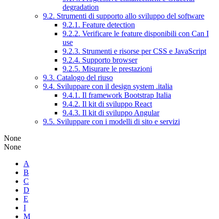
degradation
9.2. Strumenti di supporto allo sviluppo del software
9.2.1. Feature detection
9.2.2. Verificare le feature disponibili con Can I
use
9.2.3. Strumenti e risorse per CSS e JavaScript
9.2.4. Supporto browser
9.2.5. Misurare le prestazioni
9.3. Catalogo del riuso
9.4. Sviluppare con il design system .italia
9.4.1. Il framework Bootstrap Italia
9.4.2. Il kit di sviluppo React
9.4.3. Il kit di sviluppo Angular
9.5. Sviluppare con i modelli di sito e servizi
None
None
A
B
C
D
E
I
M