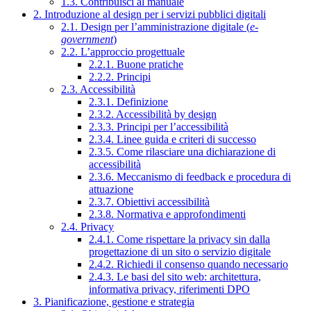
1.3. Contribuisci al manuale
2. Introduzione al design per i servizi pubblici digitali
2.1. Design per l’amministrazione digitale (
e-
government
)
2.2. L’approccio progettuale
2.2.1. Buone pratiche
2.2.2. Principi
2.3. Accessibilità
2.3.1. Definizione
2.3.2. Accessibilità by design
2.3.3. Principi per l’accessibilità
2.3.4. Linee guida e criteri di successo
2.3.5. Come rilasciare una dichiarazione di
accessibilità
2.3.6. Meccanismo di feedback e procedura di
attuazione
2.3.7. Obiettivi accessibilità
2.3.8. Normativa e approfondimenti
2.4. Privacy
2.4.1. Come rispettare la privacy sin dalla
progettazione di un sito o servizio digitale
2.4.2. Richiedi il consenso quando necessario
2.4.3. Le basi del sito web: architettura,
informativa privacy, riferimenti DPO
3. Pianificazione, gestione e strategia