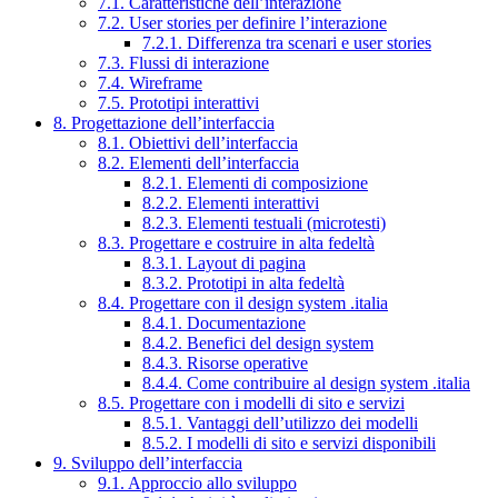
7.1. Caratteristiche dell’interazione
7.2. User stories per definire l’interazione
7.2.1. Differenza tra scenari e user stories
7.3. Flussi di interazione
7.4. Wireframe
7.5. Prototipi interattivi
8. Progettazione dell’interfaccia
8.1. Obiettivi dell’interfaccia
8.2. Elementi dell’interfaccia
8.2.1. Elementi di composizione
8.2.2. Elementi interattivi
8.2.3. Elementi testuali (microtesti)
8.3. Progettare e costruire in alta fedeltà
8.3.1. Layout di pagina
8.3.2. Prototipi in alta fedeltà
8.4. Progettare con il design system .italia
8.4.1. Documentazione
8.4.2. Benefici del design system
8.4.3. Risorse operative
8.4.4. Come contribuire al design system .italia
8.5. Progettare con i modelli di sito e servizi
8.5.1. Vantaggi dell’utilizzo dei modelli
8.5.2. I modelli di sito e servizi disponibili
9. Sviluppo dell’interfaccia
9.1. Approccio allo sviluppo