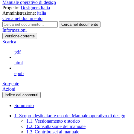
Manuale operativo di design
Progetto:
Designers Italia
Amministrazione:
italia
Cerca nel documento
Cerca nel documento
Informazioni
versione-corrente
Scarica
pdf
html
epub
Sorgente
Azioni
indice dei contenuti
Sommario
1. Scopo, destinatari e uso del Manuale operativo di design
1.1. Versionamento e storico
1.2. Consultazione del manuale
1.3. Contribuisci al manuale