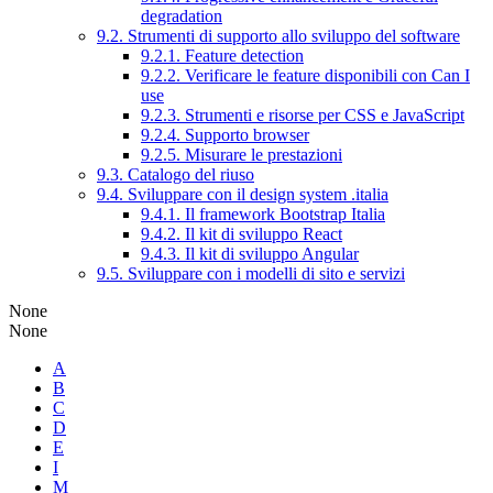
degradation
9.2. Strumenti di supporto allo sviluppo del software
9.2.1. Feature detection
9.2.2. Verificare le feature disponibili con Can I
use
9.2.3. Strumenti e risorse per CSS e JavaScript
9.2.4. Supporto browser
9.2.5. Misurare le prestazioni
9.3. Catalogo del riuso
9.4. Sviluppare con il design system .italia
9.4.1. Il framework Bootstrap Italia
9.4.2. Il kit di sviluppo React
9.4.3. Il kit di sviluppo Angular
9.5. Sviluppare con i modelli di sito e servizi
None
None
A
B
C
D
E
I
M