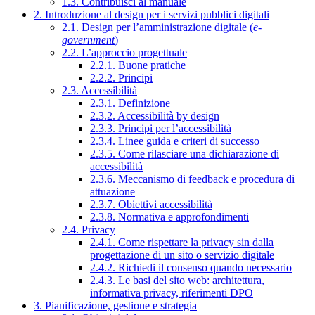
1.3. Contribuisci al manuale
2. Introduzione al design per i servizi pubblici digitali
2.1. Design per l’amministrazione digitale (
e-
government
)
2.2. L’approccio progettuale
2.2.1. Buone pratiche
2.2.2. Principi
2.3. Accessibilità
2.3.1. Definizione
2.3.2. Accessibilità by design
2.3.3. Principi per l’accessibilità
2.3.4. Linee guida e criteri di successo
2.3.5. Come rilasciare una dichiarazione di
accessibilità
2.3.6. Meccanismo di feedback e procedura di
attuazione
2.3.7. Obiettivi accessibilità
2.3.8. Normativa e approfondimenti
2.4. Privacy
2.4.1. Come rispettare la privacy sin dalla
progettazione di un sito o servizio digitale
2.4.2. Richiedi il consenso quando necessario
2.4.3. Le basi del sito web: architettura,
informativa privacy, riferimenti DPO
3. Pianificazione, gestione e strategia