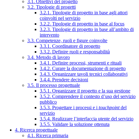
3.1. Obiettivi del progetto
3.2. Tipologie di progetti
3.2.1. Tipologie di progetto in base agli attori
coinvolti nel servizio
3.2.2. Tipologie di progetto in base al focus
3.2.3. Tipologie di progetto in base all’ambito di
intervento
3.3. Competenze, ruoli e figure coinvolte
3.3.1. Coordinatore di progetto
3.3.2. Definire ruoli e responsabilità
3.4. Metodo di lavoro
3.4.1. Definire processi, strumenti e rituali
3.4.2. Curare la documentazione di progetto
3.4.3. Organizzare tavoli tecnici collaborativi
3.4.4. Prendere decisioni
3.5. Il processo progettuale
3.5.1. Organizzare il progetto e la sua gestione
3.5.2. Comprendere il contesto d’uso del servizio
pubblico
3.5.3. Progettare i processi e i
touchpoint
del
servizio
3.5.4. Realizzare l’interfaccia utente del servizio
3.5.5. Validare la soluzione ottenuta
4. Ricerca progettuale
4.1. Ricerca primaria