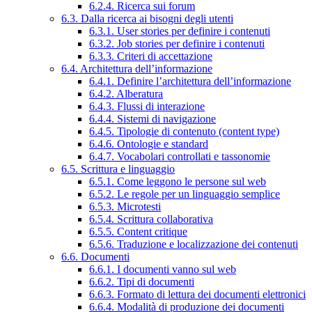
6.2.4. Ricerca sui forum
6.3. Dalla ricerca ai bisogni degli utenti
6.3.1. User stories per definire i contenuti
6.3.2. Job stories per definire i contenuti
6.3.3. Criteri di accettazione
6.4. Architettura dell’informazione
6.4.1. Definire l’architettura dell’informazione
6.4.2. Alberatura
6.4.3. Flussi di interazione
6.4.4. Sistemi di navigazione
6.4.5. Tipologie di contenuto (content type)
6.4.6. Ontologie e standard
6.4.7. Vocabolari controllati e tassonomie
6.5. Scrittura e linguaggio
6.5.1. Come leggono le persone sul web
6.5.2. Le regole per un linguaggio semplice
6.5.3. Microtesti
6.5.4. Scrittura collaborativa
6.5.5. Content critique
6.5.6. Traduzione e localizzazione dei contenuti
6.6. Documenti
6.6.1. I documenti vanno sul web
6.6.2. Tipi di documenti
6.6.3. Formato di lettura dei documenti elettronici
6.6.4. Modalità di produzione dei documenti