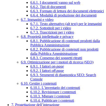
6.6.1. I documenti vanno sul web
6.6.2. Tipi di documenti
6.6.3. Formato di lettura dei documenti elettronici
6.6.4. Modalità di produzione dei documenti
6.7. Immagini e video
6.7.1. Testo alternativo (alt text) per le immagini
6.7.2. Sottotitoli per i video
6.7.3. Trascrizioni per i video
6.8. Proprietà intellettuale e privacy
6.8.1. Pubblicazione di contenuti prodotti dalla
Pubblica Amministrazione
6.8.2. Pubblicazione di contenuti non prodotti
dalla Pubblica Amministrazione
6.8.3. Consenso dei soggetti ritratti
6.9. Ottimizzazione per i motori di ricerca (SEO)
6.9.1. I fattori
on-page
6.9.2. I fattori
off-page
6.9.3. Strumenti di diagnostica SEO: Search
Console
6.10. Gestire i contenuti
6.10.1. L’inventario dei contenuti
6.10.2. Revisionare i contenuti
6.10.3. Migrare i contenuti
6.10.4. Pubblicare i contenuti
7. Progettazione dell’interazione