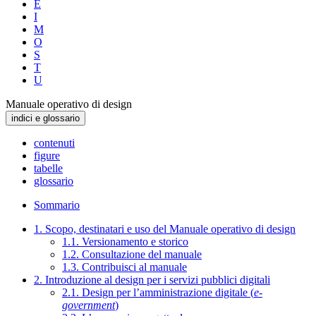
E
I
M
O
S
T
U
Manuale operativo di design
indici e glossario
contenuti
figure
tabelle
glossario
Sommario
1. Scopo, destinatari e uso del Manuale operativo di design
1.1. Versionamento e storico
1.2. Consultazione del manuale
1.3. Contribuisci al manuale
2. Introduzione al design per i servizi pubblici digitali
2.1. Design per l’amministrazione digitale (
e-
government
)