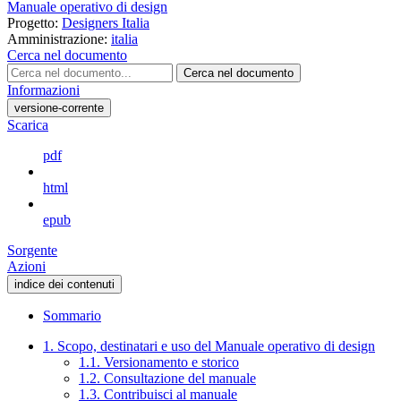
Manuale operativo di design
Progetto:
Designers Italia
Amministrazione:
italia
Cerca nel documento
Cerca nel documento
Informazioni
versione-corrente
Scarica
pdf
html
epub
Sorgente
Azioni
indice dei contenuti
Sommario
1. Scopo, destinatari e uso del Manuale operativo di design
1.1. Versionamento e storico
1.2. Consultazione del manuale
1.3. Contribuisci al manuale