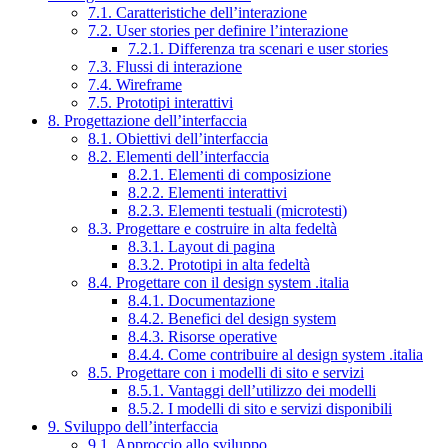
7.1. Caratteristiche dell’interazione
7.2. User stories per definire l’interazione
7.2.1. Differenza tra scenari e user stories
7.3. Flussi di interazione
7.4. Wireframe
7.5. Prototipi interattivi
8. Progettazione dell’interfaccia
8.1. Obiettivi dell’interfaccia
8.2. Elementi dell’interfaccia
8.2.1. Elementi di composizione
8.2.2. Elementi interattivi
8.2.3. Elementi testuali (microtesti)
8.3. Progettare e costruire in alta fedeltà
8.3.1. Layout di pagina
8.3.2. Prototipi in alta fedeltà
8.4. Progettare con il design system .italia
8.4.1. Documentazione
8.4.2. Benefici del design system
8.4.3. Risorse operative
8.4.4. Come contribuire al design system .italia
8.5. Progettare con i modelli di sito e servizi
8.5.1. Vantaggi dell’utilizzo dei modelli
8.5.2. I modelli di sito e servizi disponibili
9. Sviluppo dell’interfaccia
9.1. Approccio allo sviluppo