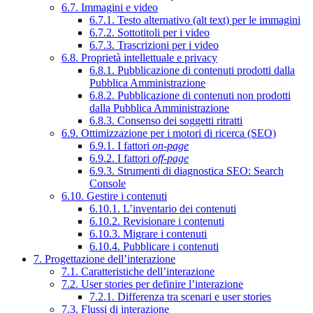
6.7. Immagini e video
6.7.1. Testo alternativo (alt text) per le immagini
6.7.2. Sottotitoli per i video
6.7.3. Trascrizioni per i video
6.8. Proprietà intellettuale e privacy
6.8.1. Pubblicazione di contenuti prodotti dalla
Pubblica Amministrazione
6.8.2. Pubblicazione di contenuti non prodotti
dalla Pubblica Amministrazione
6.8.3. Consenso dei soggetti ritratti
6.9. Ottimizzazione per i motori di ricerca (SEO)
6.9.1. I fattori
on-page
6.9.2. I fattori
off-page
6.9.3. Strumenti di diagnostica SEO: Search
Console
6.10. Gestire i contenuti
6.10.1. L’inventario dei contenuti
6.10.2. Revisionare i contenuti
6.10.3. Migrare i contenuti
6.10.4. Pubblicare i contenuti
7. Progettazione dell’interazione
7.1. Caratteristiche dell’interazione
7.2. User stories per definire l’interazione
7.2.1. Differenza tra scenari e user stories
7.3. Flussi di interazione