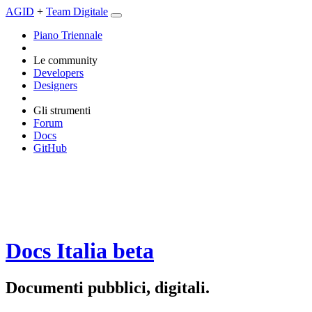
AGID
+
Team Digitale
Piano Triennale
Le community
Developers
Designers
Gli strumenti
Forum
Docs
GitHub
Docs Italia
beta
Documenti pubblici, digitali.