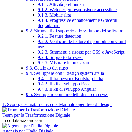
9.1.1. Attività preliminari
9.1.2. Web design responsivo e accessibile
9.1.3. Mobile first
9.1.4. Progressive enhancement e Graceful
degradation
9.2. Strumenti di supporto allo sviluppo del software
9.2.1. Feature detection
9.2.2. Verificare le feature disponibili con Can I
use
9.2.3. Strumenti e risorse per CSS e JavaScript
9.2.4. Supporto browser
9.2.5. Misurare le prestazioni
9.3. Catalogo del riuso
9.4. Sviluppare con il design system .italia
9.4.1. Il framework Bootstrap Italia
9.4.2. Il kit di sviluppo React
9.4.3. Il kit di sviluppo Angular
9.5. Sviluppare con i modelli di sito e servizi
1. Scopo, destinatari e uso del Manuale operativo di design
Team per la Trasformazione Digitale
in collaborazione con
Agenzia per l'Italia Digitale