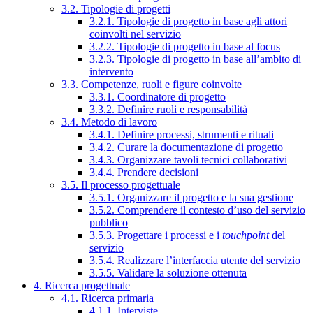
3.2. Tipologie di progetti
3.2.1. Tipologie di progetto in base agli attori
coinvolti nel servizio
3.2.2. Tipologie di progetto in base al focus
3.2.3. Tipologie di progetto in base all’ambito di
intervento
3.3. Competenze, ruoli e figure coinvolte
3.3.1. Coordinatore di progetto
3.3.2. Definire ruoli e responsabilità
3.4. Metodo di lavoro
3.4.1. Definire processi, strumenti e rituali
3.4.2. Curare la documentazione di progetto
3.4.3. Organizzare tavoli tecnici collaborativi
3.4.4. Prendere decisioni
3.5. Il processo progettuale
3.5.1. Organizzare il progetto e la sua gestione
3.5.2. Comprendere il contesto d’uso del servizio
pubblico
3.5.3. Progettare i processi e i
touchpoint
del
servizio
3.5.4. Realizzare l’interfaccia utente del servizio
3.5.5. Validare la soluzione ottenuta
4. Ricerca progettuale
4.1. Ricerca primaria
4.1.1. Interviste