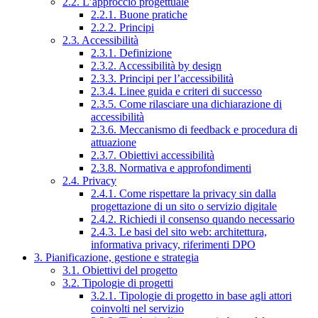
2.2. L’approccio progettuale
2.2.1. Buone pratiche
2.2.2. Principi
2.3. Accessibilità
2.3.1. Definizione
2.3.2. Accessibilità by design
2.3.3. Principi per l’accessibilità
2.3.4. Linee guida e criteri di successo
2.3.5. Come rilasciare una dichiarazione di
accessibilità
2.3.6. Meccanismo di feedback e procedura di
attuazione
2.3.7. Obiettivi accessibilità
2.3.8. Normativa e approfondimenti
2.4. Privacy
2.4.1. Come rispettare la privacy sin dalla
progettazione di un sito o servizio digitale
2.4.2. Richiedi il consenso quando necessario
2.4.3. Le basi del sito web: architettura,
informativa privacy, riferimenti DPO
3. Pianificazione, gestione e strategia
3.1. Obiettivi del progetto
3.2. Tipologie di progetti
3.2.1. Tipologie di progetto in base agli attori
coinvolti nel servizio