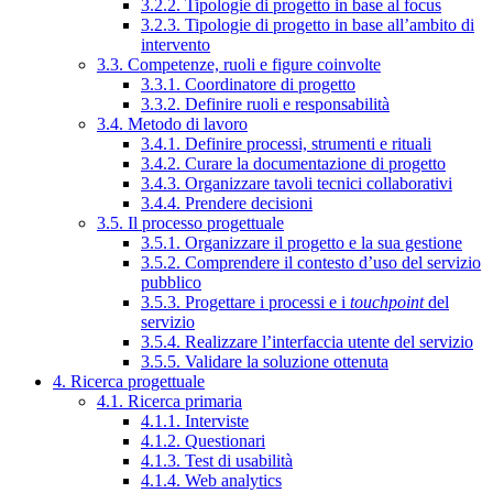
3.2.2. Tipologie di progetto in base al focus
3.2.3. Tipologie di progetto in base all’ambito di
intervento
3.3. Competenze, ruoli e figure coinvolte
3.3.1. Coordinatore di progetto
3.3.2. Definire ruoli e responsabilità
3.4. Metodo di lavoro
3.4.1. Definire processi, strumenti e rituali
3.4.2. Curare la documentazione di progetto
3.4.3. Organizzare tavoli tecnici collaborativi
3.4.4. Prendere decisioni
3.5. Il processo progettuale
3.5.1. Organizzare il progetto e la sua gestione
3.5.2. Comprendere il contesto d’uso del servizio
pubblico
3.5.3. Progettare i processi e i
touchpoint
del
servizio
3.5.4. Realizzare l’interfaccia utente del servizio
3.5.5. Validare la soluzione ottenuta
4. Ricerca progettuale
4.1. Ricerca primaria
4.1.1. Interviste
4.1.2. Questionari
4.1.3. Test di usabilità
4.1.4. Web analytics