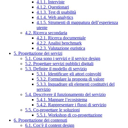
4.1.1. Interviste
4.1.2. Questionari
4.1.3. Test di usabilità
4.1.4. Web analytics
4.1.5. Strumenti di mappatura dell’esperienza
utente
4.2. Ricerca secondaria
4.2.1. Ricerca documentale
4.2.2. Analisi benchmark
4.2.3. Valutazione euristica
5. Progettazione dei servizi
5.1. Cosa sono i servizi e il service design
5.2. Progettare servizi pubblici digitali
5.3. Definire il modello di servizio
5.3.1. Identificare gli attori coinvolti
5.3.2. Formulare la proposta di valore
5.3.3. Inquadrare gli elementi costitutivi del
servizio
5.4. Descrivere il funzionamento del servizio
5.4.1. Mappare l’ecosistema
5.4.2. Rappresentare i flussi di servizio
5.5. Co-progettare le soluzioni
5.5.1. Workshop di co-progettazione
6. Progettazione dei contenuti
6.1. Cos’è il content design