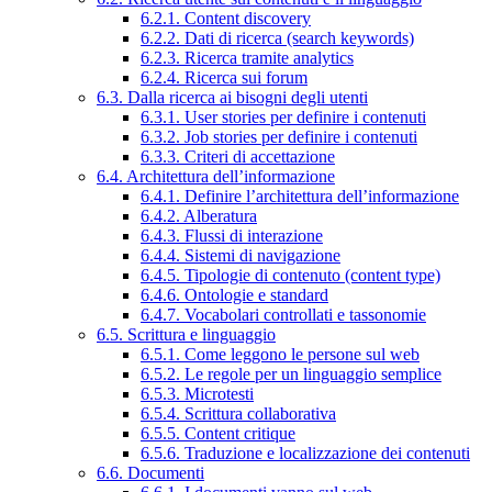
6.2.1. Content discovery
6.2.2. Dati di ricerca (search keywords)
6.2.3. Ricerca tramite analytics
6.2.4. Ricerca sui forum
6.3. Dalla ricerca ai bisogni degli utenti
6.3.1. User stories per definire i contenuti
6.3.2. Job stories per definire i contenuti
6.3.3. Criteri di accettazione
6.4. Architettura dell’informazione
6.4.1. Definire l’architettura dell’informazione
6.4.2. Alberatura
6.4.3. Flussi di interazione
6.4.4. Sistemi di navigazione
6.4.5. Tipologie di contenuto (content type)
6.4.6. Ontologie e standard
6.4.7. Vocabolari controllati e tassonomie
6.5. Scrittura e linguaggio
6.5.1. Come leggono le persone sul web
6.5.2. Le regole per un linguaggio semplice
6.5.3. Microtesti
6.5.4. Scrittura collaborativa
6.5.5. Content critique
6.5.6. Traduzione e localizzazione dei contenuti
6.6. Documenti