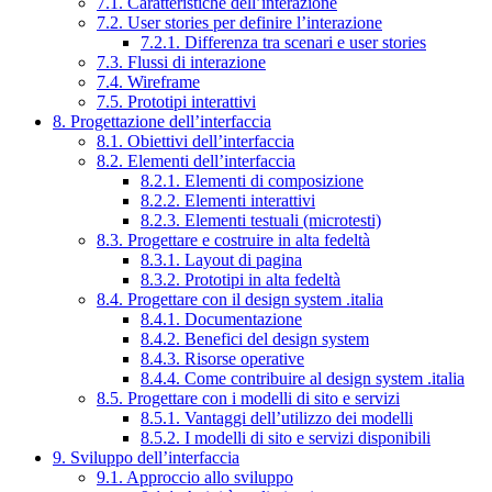
7.1. Caratteristiche dell’interazione
7.2. User stories per definire l’interazione
7.2.1. Differenza tra scenari e user stories
7.3. Flussi di interazione
7.4. Wireframe
7.5. Prototipi interattivi
8. Progettazione dell’interfaccia
8.1. Obiettivi dell’interfaccia
8.2. Elementi dell’interfaccia
8.2.1. Elementi di composizione
8.2.2. Elementi interattivi
8.2.3. Elementi testuali (microtesti)
8.3. Progettare e costruire in alta fedeltà
8.3.1. Layout di pagina
8.3.2. Prototipi in alta fedeltà
8.4. Progettare con il design system .italia
8.4.1. Documentazione
8.4.2. Benefici del design system
8.4.3. Risorse operative
8.4.4. Come contribuire al design system .italia
8.5. Progettare con i modelli di sito e servizi
8.5.1. Vantaggi dell’utilizzo dei modelli
8.5.2. I modelli di sito e servizi disponibili
9. Sviluppo dell’interfaccia
9.1. Approccio allo sviluppo