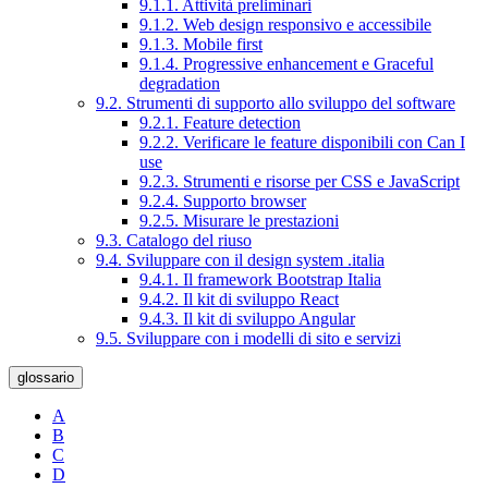
9.1.1. Attività preliminari
9.1.2. Web design responsivo e accessibile
9.1.3. Mobile first
9.1.4. Progressive enhancement e Graceful
degradation
9.2. Strumenti di supporto allo sviluppo del software
9.2.1. Feature detection
9.2.2. Verificare le feature disponibili con Can I
use
9.2.3. Strumenti e risorse per CSS e JavaScript
9.2.4. Supporto browser
9.2.5. Misurare le prestazioni
9.3. Catalogo del riuso
9.4. Sviluppare con il design system .italia
9.4.1. Il framework Bootstrap Italia
9.4.2. Il kit di sviluppo React
9.4.3. Il kit di sviluppo Angular
9.5. Sviluppare con i modelli di sito e servizi
glossario
A
B
C
D