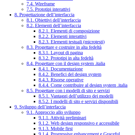
7.4. Wireframe
7.5. Prototipi interattivi
8. Progettazione dell’interfaccia
8.1. Obiettivi dell’interfaccia
8.2. Elementi dell’interfaccia
8.2.1. Elementi di composizione
8.2.2. Elementi interattivi
8.2.3. Elementi testuali (microtesti)
8.3. Progettare e costruire in alta fedeltà
8.3.1. Layout di pagina
8.3.2. Prototipi in alta fedeltà
8.4. Progettare con il design system .italia
8.4.1. Documentazione
8.4.2. Benefici del design system
8.4.3. Risorse operative
8.4.4. Come contribuire al design system .italia
8.5. Progettare con i modelli di sito e servizi
8.5.1. Vantaggi dell’utilizzo dei modelli
8.5.2. I modelli di sito e servizi disponibili
9. Sviluppo dell’interfaccia
9.1. Approccio allo sviluppo
9.1.1. Attività preliminari
9.1.2. Web design responsivo e accessibile
9.1.3. Mobile first
9.1.4. Progressive enhancement e Graceful