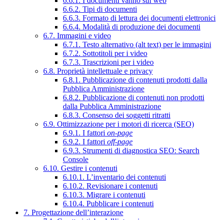
6.6.1. I documenti vanno sul web
6.6.2. Tipi di documenti
6.6.3. Formato di lettura dei documenti elettronici
6.6.4. Modalità di produzione dei documenti
6.7. Immagini e video
6.7.1. Testo alternativo (alt text) per le immagini
6.7.2. Sottotitoli per i video
6.7.3. Trascrizioni per i video
6.8. Proprietà intellettuale e privacy
6.8.1. Pubblicazione di contenuti prodotti dalla
Pubblica Amministrazione
6.8.2. Pubblicazione di contenuti non prodotti
dalla Pubblica Amministrazione
6.8.3. Consenso dei soggetti ritratti
6.9. Ottimizzazione per i motori di ricerca (SEO)
6.9.1. I fattori
on-page
6.9.2. I fattori
off-page
6.9.3. Strumenti di diagnostica SEO: Search
Console
6.10. Gestire i contenuti
6.10.1. L’inventario dei contenuti
6.10.2. Revisionare i contenuti
6.10.3. Migrare i contenuti
6.10.4. Pubblicare i contenuti
7. Progettazione dell’interazione