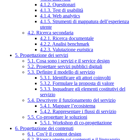
4.1.2. Questionari
4.1.3. Test di usabilità
4.1.4. Web analytics
4.1.5. Strumenti di mappatura dell’esperienza
utente
4.2. Ricerca secondaria
4.2.1. Ricerca documentale
4.2.2. Analisi benchmark
4.2.3. Valutazione euristica
5. Progettazione dei servizi
5.1. Cosa sono i servizi e il service design
5.2. Progettare servizi pubblici digitali
5.3. Definire il modello di servizio
5.3.1. Identificare gli attori coinvolti
5.3.2. Formulare la proposta di valore
5.3.3. Inquadrare gli elementi costitutivi del
servizio
5.4. Descrivere il funzionamento del servizio
5.4.1. Mappare l’ecosistema
5.4.2. Rappresentare i flussi di servizio
5.5. Co-progettare le soluzioni
5.5.1. Workshop di co-progettazione
6. Progettazione dei contenuti
6.1. Cos’è il content design
6.2. Ricerca utente sui contenuti e il linguaggio