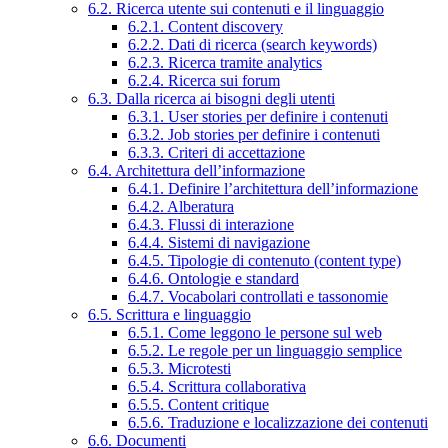
6.2. Ricerca utente sui contenuti e il linguaggio
6.2.1. Content discovery
6.2.2. Dati di ricerca (search keywords)
6.2.3. Ricerca tramite analytics
6.2.4. Ricerca sui forum
6.3. Dalla ricerca ai bisogni degli utenti
6.3.1. User stories per definire i contenuti
6.3.2. Job stories per definire i contenuti
6.3.3. Criteri di accettazione
6.4. Architettura dell’informazione
6.4.1. Definire l’architettura dell’informazione
6.4.2. Alberatura
6.4.3. Flussi di interazione
6.4.4. Sistemi di navigazione
6.4.5. Tipologie di contenuto (content type)
6.4.6. Ontologie e standard
6.4.7. Vocabolari controllati e tassonomie
6.5. Scrittura e linguaggio
6.5.1. Come leggono le persone sul web
6.5.2. Le regole per un linguaggio semplice
6.5.3. Microtesti
6.5.4. Scrittura collaborativa
6.5.5. Content critique
6.5.6. Traduzione e localizzazione dei contenuti
6.6. Documenti