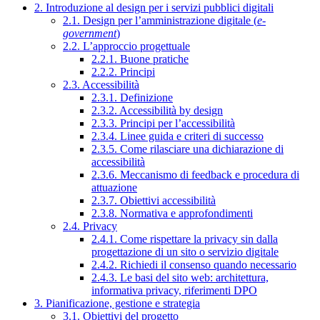
2. Introduzione al design per i servizi pubblici digitali
2.1. Design per l’amministrazione digitale (
e-
government
)
2.2. L’approccio progettuale
2.2.1. Buone pratiche
2.2.2. Principi
2.3. Accessibilità
2.3.1. Definizione
2.3.2. Accessibilità by design
2.3.3. Principi per l’accessibilità
2.3.4. Linee guida e criteri di successo
2.3.5. Come rilasciare una dichiarazione di
accessibilità
2.3.6. Meccanismo di feedback e procedura di
attuazione
2.3.7. Obiettivi accessibilità
2.3.8. Normativa e approfondimenti
2.4. Privacy
2.4.1. Come rispettare la privacy sin dalla
progettazione di un sito o servizio digitale
2.4.2. Richiedi il consenso quando necessario
2.4.3. Le basi del sito web: architettura,
informativa privacy, riferimenti DPO
3. Pianificazione, gestione e strategia
3.1. Obiettivi del progetto