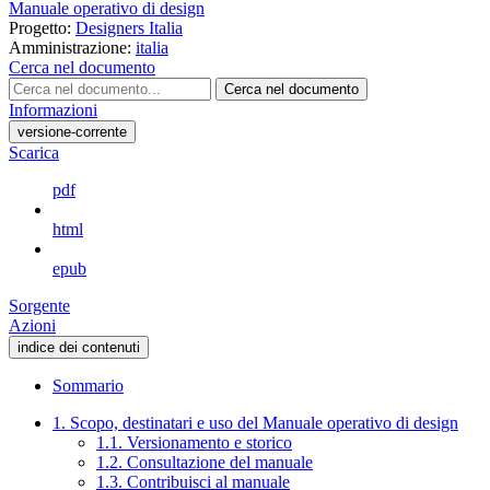
Manuale operativo di design
Progetto:
Designers Italia
Amministrazione:
italia
Cerca nel documento
Cerca nel documento
Informazioni
versione-corrente
Scarica
pdf
html
epub
Sorgente
Azioni
indice dei contenuti
Sommario
1. Scopo, destinatari e uso del Manuale operativo di design
1.1. Versionamento e storico
1.2. Consultazione del manuale
1.3. Contribuisci al manuale