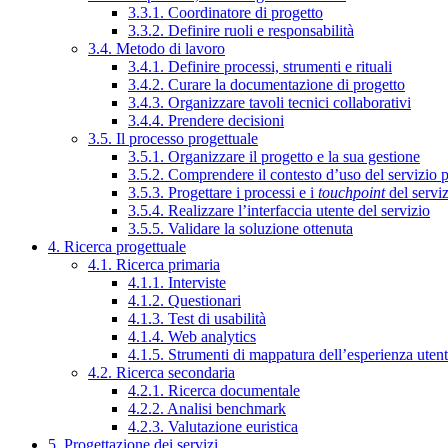
3.3.1. Coordinatore di progetto
3.3.2. Definire ruoli e responsabilità
3.4. Metodo di lavoro
3.4.1. Definire processi, strumenti e rituali
3.4.2. Curare la documentazione di progetto
3.4.3. Organizzare tavoli tecnici collaborativi
3.4.4. Prendere decisioni
3.5. Il processo progettuale
3.5.1. Organizzare il progetto e la sua gestione
3.5.2. Comprendere il contesto d’uso del servizio 
3.5.3. Progettare i processi e i
touchpoint
del servi
3.5.4. Realizzare l’interfaccia utente del servizio
3.5.5. Validare la soluzione ottenuta
4. Ricerca progettuale
4.1. Ricerca primaria
4.1.1. Interviste
4.1.2. Questionari
4.1.3. Test di usabilità
4.1.4. Web analytics
4.1.5. Strumenti di mappatura dell’esperienza uten
4.2. Ricerca secondaria
4.2.1. Ricerca documentale
4.2.2. Analisi benchmark
4.2.3. Valutazione euristica
5. Progettazione dei servizi