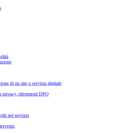
)
ilità
azione
ione di un sito o servizio digitale
va privacy, riferimenti DPO
olti nel servizio
ntervento