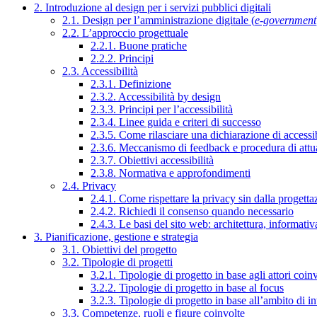
2. Introduzione al design per i servizi pubblici digitali
2.1. Design per l’amministrazione digitale (
e-government
2.2. L’approccio progettuale
2.2.1. Buone pratiche
2.2.2. Principi
2.3. Accessibilità
2.3.1. Definizione
2.3.2. Accessibilità by design
2.3.3. Principi per l’accessibilità
2.3.4. Linee guida e criteri di successo
2.3.5. Come rilasciare una dichiarazione di accessib
2.3.6. Meccanismo di feedback e procedura di attu
2.3.7. Obiettivi accessibilità
2.3.8. Normativa e approfondimenti
2.4. Privacy
2.4.1. Come rispettare la privacy sin dalla progettaz
2.4.2. Richiedi il consenso quando necessario
2.4.3. Le basi del sito web: architettura, informati
3. Pianificazione, gestione e strategia
3.1. Obiettivi del progetto
3.2. Tipologie di progetti
3.2.1. Tipologie di progetto in base agli attori coinv
3.2.2. Tipologie di progetto in base al focus
3.2.3. Tipologie di progetto in base all’ambito di i
3.3. Competenze, ruoli e figure coinvolte