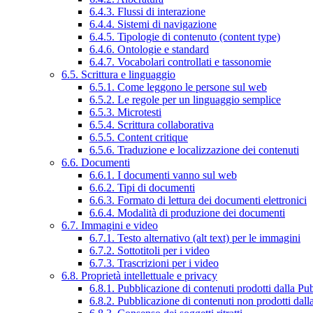
6.4.3. Flussi di interazione
6.4.4. Sistemi di navigazione
6.4.5. Tipologie di contenuto (content type)
6.4.6. Ontologie e standard
6.4.7. Vocabolari controllati e tassonomie
6.5. Scrittura e linguaggio
6.5.1. Come leggono le persone sul web
6.5.2. Le regole per un linguaggio semplice
6.5.3. Microtesti
6.5.4. Scrittura collaborativa
6.5.5. Content critique
6.5.6. Traduzione e localizzazione dei contenuti
6.6. Documenti
6.6.1. I documenti vanno sul web
6.6.2. Tipi di documenti
6.6.3. Formato di lettura dei documenti elettronici
6.6.4. Modalità di produzione dei documenti
6.7. Immagini e video
6.7.1. Testo alternativo (alt text) per le immagini
6.7.2. Sottotitoli per i video
6.7.3. Trascrizioni per i video
6.8. Proprietà intellettuale e privacy
6.8.1. Pubblicazione di contenuti prodotti dalla P
6.8.2. Pubblicazione di contenuti non prodotti dal