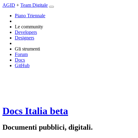
AGID
+
Team Digitale
Piano Triennale
Le community
Developers
Designers
Gli strumenti
Forum
Docs
GitHub
Docs Italia
beta
Documenti pubblici, digitali.