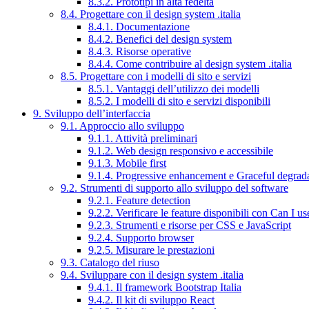
8.3.2. Prototipi in alta fedeltà
8.4. Progettare con il design system .italia
8.4.1. Documentazione
8.4.2. Benefici del design system
8.4.3. Risorse operative
8.4.4. Come contribuire al design system .italia
8.5. Progettare con i modelli di sito e servizi
8.5.1. Vantaggi dell’utilizzo dei modelli
8.5.2. I modelli di sito e servizi disponibili
9. Sviluppo dell’interfaccia
9.1. Approccio allo sviluppo
9.1.1. Attività preliminari
9.1.2. Web design responsivo e accessibile
9.1.3. Mobile first
9.1.4. Progressive enhancement e Graceful degrad
9.2. Strumenti di supporto allo sviluppo del software
9.2.1. Feature detection
9.2.2. Verificare le feature disponibili con Can I us
9.2.3. Strumenti e risorse per CSS e JavaScript
9.2.4. Supporto browser
9.2.5. Misurare le prestazioni
9.3. Catalogo del riuso
9.4. Sviluppare con il design system .italia
9.4.1. Il framework Bootstrap Italia
9.4.2. Il kit di sviluppo React