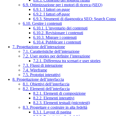
6.8.3. Consenso dei soggetti ritratti
6.9. Ottimizzazione per i motori di ricerca (SEO)
6.9.1. I fattori
on-page
6.9.2. I fattori
off-page
6.9.3. Strumenti di diagnostica SEO: Search Cons
6.10. Gestire i contenuti
6.10.1. L’inventario dei contenuti
6.10.2. Revisionare i contenuti
6.10.3. Migrare i contenuti
6.10.4. Pubblicare i contenuti
7. Progettazione dell’interazione
7.1. Caratteristiche dell’interazione
7.2. User stories per definire l’interazione
7.2.1. Differenza tra scenari e user stories
7.3. Flussi di interazione
7.4. Wireframe
7.5. Prototipi interattivi
8. Progettazione dell’interfaccia
8.1. Obiettivi dell’interfaccia
8.2. Elementi dell’interfaccia
8.2.1. Elementi di composizione
8.2.2. Elementi interattivi
8.2.3. Elementi testuali (microtesti)
8.3. Progettare e costruire in alta fedeltà
8.3.1. Layout di pagina