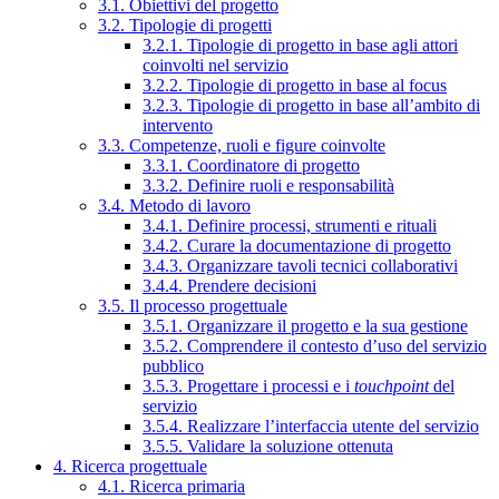
3.1. Obiettivi del progetto
3.2. Tipologie di progetti
3.2.1. Tipologie di progetto in base agli attori
coinvolti nel servizio
3.2.2. Tipologie di progetto in base al focus
3.2.3. Tipologie di progetto in base all’ambito di
intervento
3.3. Competenze, ruoli e figure coinvolte
3.3.1. Coordinatore di progetto
3.3.2. Definire ruoli e responsabilità
3.4. Metodo di lavoro
3.4.1. Definire processi, strumenti e rituali
3.4.2. Curare la documentazione di progetto
3.4.3. Organizzare tavoli tecnici collaborativi
3.4.4. Prendere decisioni
3.5. Il processo progettuale
3.5.1. Organizzare il progetto e la sua gestione
3.5.2. Comprendere il contesto d’uso del servizio
pubblico
3.5.3. Progettare i processi e i
touchpoint
del
servizio
3.5.4. Realizzare l’interfaccia utente del servizio
3.5.5. Validare la soluzione ottenuta
4. Ricerca progettuale
4.1. Ricerca primaria