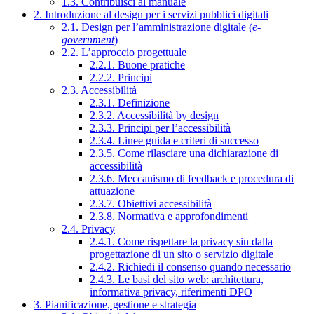
1.3. Contribuisci al manuale
2. Introduzione al design per i servizi pubblici digitali
2.1. Design per l’amministrazione digitale (
e-
government
)
2.2. L’approccio progettuale
2.2.1. Buone pratiche
2.2.2. Principi
2.3. Accessibilità
2.3.1. Definizione
2.3.2. Accessibilità by design
2.3.3. Principi per l’accessibilità
2.3.4. Linee guida e criteri di successo
2.3.5. Come rilasciare una dichiarazione di
accessibilità
2.3.6. Meccanismo di feedback e procedura di
attuazione
2.3.7. Obiettivi accessibilità
2.3.8. Normativa e approfondimenti
2.4. Privacy
2.4.1. Come rispettare la privacy sin dalla
progettazione di un sito o servizio digitale
2.4.2. Richiedi il consenso quando necessario
2.4.3. Le basi del sito web: architettura,
informativa privacy, riferimenti DPO
3. Pianificazione, gestione e strategia