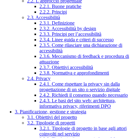
2.2. L’approccio progettuale
2.2.1. Buone pratiche
2.2.2. Principi
2.3. Accessibilità
2.3.1. Definizione
2.3.2. Accessibilità by design
2.3.3. Principi per l’accessibilità
2.3.4. Linee guida e criteri di successo
2.3.5. Come rilasciare una dichiarazione di
accessibilità
2.3.6. Meccanismo di feedback e procedura di
attuazione
2.3.7. Obiettivi accessibilità
2.3.8. Normativa e approfondimenti
2.4. Privacy
2.4.1. Come rispettare la privacy sin dalla
progettazione di un sito o servizio digitale
2.4.2. Richiedi il consenso quando necessario
2.4.3. Le basi del sito web: architettura,
informativa privacy, riferimenti DPO
3. Pianificazione, gestione e strategia
3.1. Obiettivi del progetto
3.2. Tipologie di progetti
3.2.1. Tipologie di progetto in base agli attori
coinvolti nel servizio