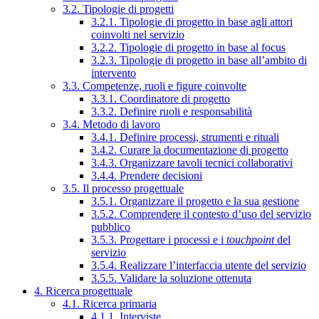
3.2. Tipologie di progetti
3.2.1. Tipologie di progetto in base agli attori
coinvolti nel servizio
3.2.2. Tipologie di progetto in base al focus
3.2.3. Tipologie di progetto in base all’ambito di
intervento
3.3. Competenze, ruoli e figure coinvolte
3.3.1. Coordinatore di progetto
3.3.2. Definire ruoli e responsabilità
3.4. Metodo di lavoro
3.4.1. Definire processi, strumenti e rituali
3.4.2. Curare la documentazione di progetto
3.4.3. Organizzare tavoli tecnici collaborativi
3.4.4. Prendere decisioni
3.5. Il processo progettuale
3.5.1. Organizzare il progetto e la sua gestione
3.5.2. Comprendere il contesto d’uso del servizio
pubblico
3.5.3. Progettare i processi e i
touchpoint
del
servizio
3.5.4. Realizzare l’interfaccia utente del servizio
3.5.5. Validare la soluzione ottenuta
4. Ricerca progettuale
4.1. Ricerca primaria
4.1.1. Interviste