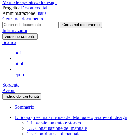
Manuale operativo di design
Progetto:
Designers Italia
Amministrazione:
italia
Cerca nel documento
Cerca nel documento
Informazioni
versione-corrente
Scarica
pdf
html
epub
Sorgente
Azioni
indice dei contenuti
Sommario
1. Scopo, destinatari e uso del Manuale operativo di design
1.1. Versionamento e storico
1.2. Consultazione del manuale
1.3. Contribuisci al manuale