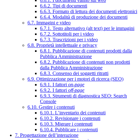
6.6.1. I documenti vanno sul web
6.6.2. Tipi di documenti
6.6.3. Formato di lettura dei documenti elettronici
6.6.4. Modalità di produzione dei documenti
6.7. Immagini e video
6.7.1. Testo alternativo (alt text) per le immagini
6.7.2. Sottotitoli per i video
6.7.3. Trascrizioni per i video
6.8. Proprietà intellettuale e privacy
6.8.1. Pubblicazione di contenuti prodotti dalla
Pubblica Amministrazione
6.8.2. Pubblicazione di contenuti non prodotti
dalla Pubblica Amministrazione
6.8.3. Consenso dei soggetti ritratti
6.9. Ottimizzazione per i motori di ricerca (SEO)
6.9.1. I fattori
on-page
6.9.2. I fattori
off-page
6.9.3. Strumenti di diagnostica SEO: Search
Console
6.10. Gestire i contenuti
6.10.1. L’inventario dei contenuti
6.10.2. Revisionare i contenuti
6.10.3. Migrare i contenuti
6.10.4. Pubblicare i contenuti
7. Progettazione dell’interazione