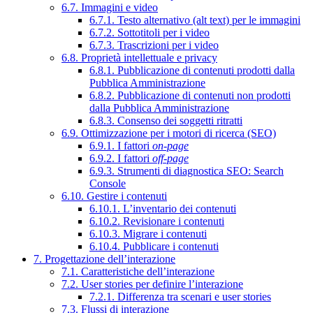
6.7. Immagini e video
6.7.1. Testo alternativo (alt text) per le immagini
6.7.2. Sottotitoli per i video
6.7.3. Trascrizioni per i video
6.8. Proprietà intellettuale e privacy
6.8.1. Pubblicazione di contenuti prodotti dalla
Pubblica Amministrazione
6.8.2. Pubblicazione di contenuti non prodotti
dalla Pubblica Amministrazione
6.8.3. Consenso dei soggetti ritratti
6.9. Ottimizzazione per i motori di ricerca (SEO)
6.9.1. I fattori
on-page
6.9.2. I fattori
off-page
6.9.3. Strumenti di diagnostica SEO: Search
Console
6.10. Gestire i contenuti
6.10.1. L’inventario dei contenuti
6.10.2. Revisionare i contenuti
6.10.3. Migrare i contenuti
6.10.4. Pubblicare i contenuti
7. Progettazione dell’interazione
7.1. Caratteristiche dell’interazione
7.2. User stories per definire l’interazione
7.2.1. Differenza tra scenari e user stories
7.3. Flussi di interazione