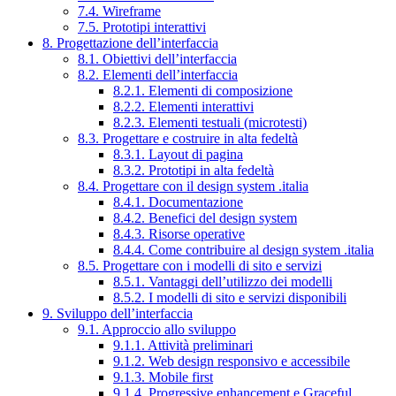
7.4. Wireframe
7.5. Prototipi interattivi
8. Progettazione dell’interfaccia
8.1. Obiettivi dell’interfaccia
8.2. Elementi dell’interfaccia
8.2.1. Elementi di composizione
8.2.2. Elementi interattivi
8.2.3. Elementi testuali (microtesti)
8.3. Progettare e costruire in alta fedeltà
8.3.1. Layout di pagina
8.3.2. Prototipi in alta fedeltà
8.4. Progettare con il design system .italia
8.4.1. Documentazione
8.4.2. Benefici del design system
8.4.3. Risorse operative
8.4.4. Come contribuire al design system .italia
8.5. Progettare con i modelli di sito e servizi
8.5.1. Vantaggi dell’utilizzo dei modelli
8.5.2. I modelli di sito e servizi disponibili
9. Sviluppo dell’interfaccia
9.1. Approccio allo sviluppo
9.1.1. Attività preliminari
9.1.2. Web design responsivo e accessibile
9.1.3. Mobile first
9.1.4. Progressive enhancement e Graceful