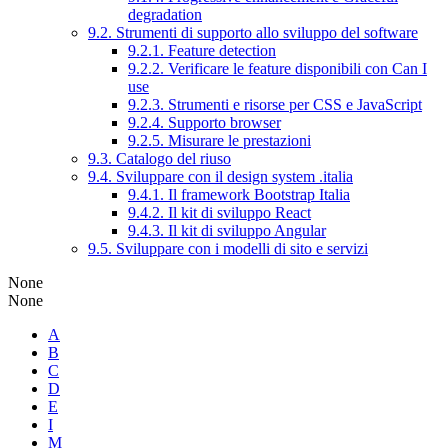
degradation
9.2. Strumenti di supporto allo sviluppo del software
9.2.1. Feature detection
9.2.2. Verificare le feature disponibili con Can I
use
9.2.3. Strumenti e risorse per CSS e JavaScript
9.2.4. Supporto browser
9.2.5. Misurare le prestazioni
9.3. Catalogo del riuso
9.4. Sviluppare con il design system .italia
9.4.1. Il framework Bootstrap Italia
9.4.2. Il kit di sviluppo React
9.4.3. Il kit di sviluppo Angular
9.5. Sviluppare con i modelli di sito e servizi
None
None
A
B
C
D
E
I
M