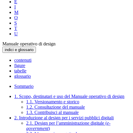
E
I
M
O
S
T
U
Manuale operativo di design
indici e glossario
contenuti
figure
tabelle
glossario
Sommario
1. Scopo, destinatari e uso del Manuale operativo di design
1.1. Versionamento e storico
1.2. Consultazione del manuale
1.3. Contribuisci al manuale
2. Introduzione al design per i servizi pubblici digitali
2.1. Design per l’amministrazione digitale (
e-
government
)