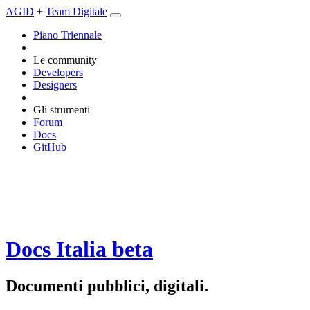
AGID
+
Team Digitale
Piano Triennale
Le community
Developers
Designers
Gli strumenti
Forum
Docs
GitHub
Docs Italia
beta
Documenti pubblici, digitali.