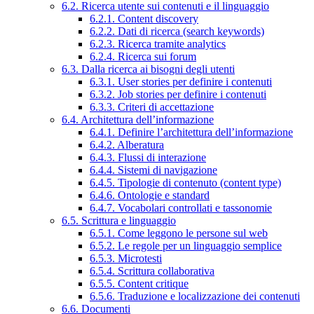
6.2. Ricerca utente sui contenuti e il linguaggio
6.2.1. Content discovery
6.2.2. Dati di ricerca (search keywords)
6.2.3. Ricerca tramite analytics
6.2.4. Ricerca sui forum
6.3. Dalla ricerca ai bisogni degli utenti
6.3.1. User stories per definire i contenuti
6.3.2. Job stories per definire i contenuti
6.3.3. Criteri di accettazione
6.4. Architettura dell’informazione
6.4.1. Definire l’architettura dell’informazione
6.4.2. Alberatura
6.4.3. Flussi di interazione
6.4.4. Sistemi di navigazione
6.4.5. Tipologie di contenuto (content type)
6.4.6. Ontologie e standard
6.4.7. Vocabolari controllati e tassonomie
6.5. Scrittura e linguaggio
6.5.1. Come leggono le persone sul web
6.5.2. Le regole per un linguaggio semplice
6.5.3. Microtesti
6.5.4. Scrittura collaborativa
6.5.5. Content critique
6.5.6. Traduzione e localizzazione dei contenuti
6.6. Documenti