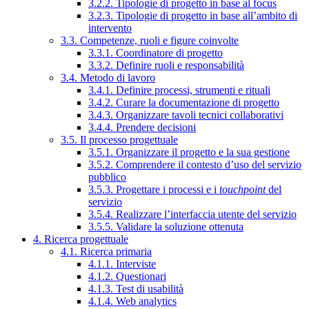
3.2.2. Tipologie di progetto in base al focus
3.2.3. Tipologie di progetto in base all’ambito di
intervento
3.3. Competenze, ruoli e figure coinvolte
3.3.1. Coordinatore di progetto
3.3.2. Definire ruoli e responsabilità
3.4. Metodo di lavoro
3.4.1. Definire processi, strumenti e rituali
3.4.2. Curare la documentazione di progetto
3.4.3. Organizzare tavoli tecnici collaborativi
3.4.4. Prendere decisioni
3.5. Il processo progettuale
3.5.1. Organizzare il progetto e la sua gestione
3.5.2. Comprendere il contesto d’uso del servizio
pubblico
3.5.3. Progettare i processi e i
touchpoint
del
servizio
3.5.4. Realizzare l’interfaccia utente del servizio
3.5.5. Validare la soluzione ottenuta
4. Ricerca progettuale
4.1. Ricerca primaria
4.1.1. Interviste
4.1.2. Questionari
4.1.3. Test di usabilità
4.1.4. Web analytics