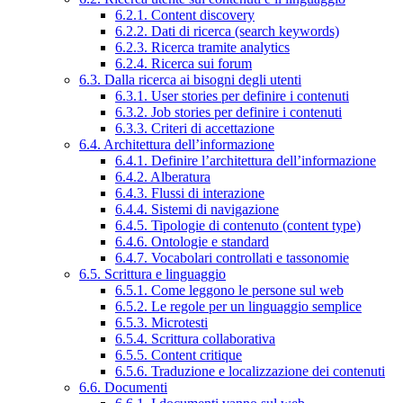
6.2.1. Content discovery
6.2.2. Dati di ricerca (search keywords)
6.2.3. Ricerca tramite analytics
6.2.4. Ricerca sui forum
6.3. Dalla ricerca ai bisogni degli utenti
6.3.1. User stories per definire i contenuti
6.3.2. Job stories per definire i contenuti
6.3.3. Criteri di accettazione
6.4. Architettura dell’informazione
6.4.1. Definire l’architettura dell’informazione
6.4.2. Alberatura
6.4.3. Flussi di interazione
6.4.4. Sistemi di navigazione
6.4.5. Tipologie di contenuto (content type)
6.4.6. Ontologie e standard
6.4.7. Vocabolari controllati e tassonomie
6.5. Scrittura e linguaggio
6.5.1. Come leggono le persone sul web
6.5.2. Le regole per un linguaggio semplice
6.5.3. Microtesti
6.5.4. Scrittura collaborativa
6.5.5. Content critique
6.5.6. Traduzione e localizzazione dei contenuti
6.6. Documenti