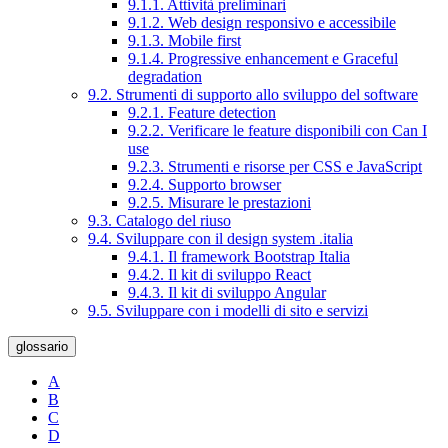
9.1.1. Attività preliminari
9.1.2. Web design responsivo e accessibile
9.1.3. Mobile first
9.1.4. Progressive enhancement e Graceful
degradation
9.2. Strumenti di supporto allo sviluppo del software
9.2.1. Feature detection
9.2.2. Verificare le feature disponibili con Can I
use
9.2.3. Strumenti e risorse per CSS e JavaScript
9.2.4. Supporto browser
9.2.5. Misurare le prestazioni
9.3. Catalogo del riuso
9.4. Sviluppare con il design system .italia
9.4.1. Il framework Bootstrap Italia
9.4.2. Il kit di sviluppo React
9.4.3. Il kit di sviluppo Angular
9.5. Sviluppare con i modelli di sito e servizi
glossario
A
B
C
D