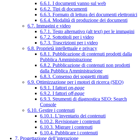
6.6.1. I documenti vanno sul web
6.6.2. Tipi di documenti
6.6.3. Formato di lettura dei documenti elettronici
6.6.4. Modalità di produzione dei documenti
6.7. Immagini e video
6.7.1. Testo alternativo (alt text) per le immagini
6.7.2. Sottotitoli per i video
6.7.3. Trascrizioni per i video
6.8. Proprietà intellettuale e privacy
6.8.1. Pubblicazione di contenuti prodotti dalla
Pubblica Amministrazione
6.8.2. Pubblicazione di contenuti non prodotti
dalla Pubblica Amministrazione
6.8.3. Consenso dei soggetti ritratti
6.9. Ottimizzazione per i motori di ricerca (SEO)
6.9.1. I fattori
on-page
6.9.2. I fattori
off-page
6.9.3. Strumenti di diagnostica SEO: Search
Console
6.10. Gestire i contenuti
6.10.1. L’inventario dei contenuti
6.10.2. Revisionare i contenuti
6.10.3. Migrare i contenuti
6.10.4. Pubblicare i contenuti
7. Progettazione dell’interazione