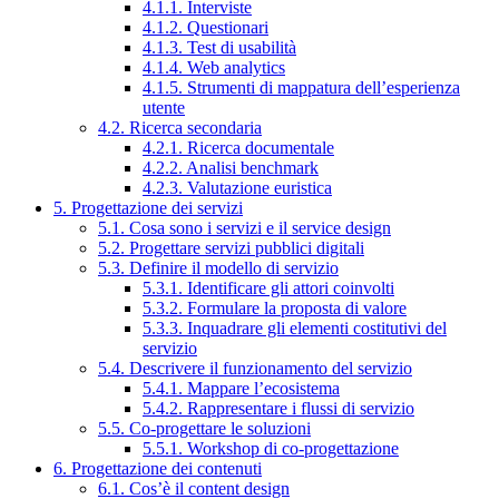
4.1.1. Interviste
4.1.2. Questionari
4.1.3. Test di usabilità
4.1.4. Web analytics
4.1.5. Strumenti di mappatura dell’esperienza
utente
4.2. Ricerca secondaria
4.2.1. Ricerca documentale
4.2.2. Analisi benchmark
4.2.3. Valutazione euristica
5. Progettazione dei servizi
5.1. Cosa sono i servizi e il service design
5.2. Progettare servizi pubblici digitali
5.3. Definire il modello di servizio
5.3.1. Identificare gli attori coinvolti
5.3.2. Formulare la proposta di valore
5.3.3. Inquadrare gli elementi costitutivi del
servizio
5.4. Descrivere il funzionamento del servizio
5.4.1. Mappare l’ecosistema
5.4.2. Rappresentare i flussi di servizio
5.5. Co-progettare le soluzioni
5.5.1. Workshop di co-progettazione
6. Progettazione dei contenuti
6.1. Cos’è il content design