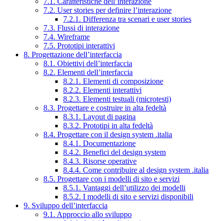
7.1. Caratteristiche dell’interazione
7.2. User stories per definire l’interazione
7.2.1. Differenza tra scenari e user stories
7.3. Flussi di interazione
7.4. Wireframe
7.5. Prototipi interattivi
8. Progettazione dell’interfaccia
8.1. Obiettivi dell’interfaccia
8.2. Elementi dell’interfaccia
8.2.1. Elementi di composizione
8.2.2. Elementi interattivi
8.2.3. Elementi testuali (microtesti)
8.3. Progettare e costruire in alta fedeltà
8.3.1. Layout di pagina
8.3.2. Prototipi in alta fedeltà
8.4. Progettare con il design system .italia
8.4.1. Documentazione
8.4.2. Benefici del design system
8.4.3. Risorse operative
8.4.4. Come contribuire al design system .italia
8.5. Progettare con i modelli di sito e servizi
8.5.1. Vantaggi dell’utilizzo dei modelli
8.5.2. I modelli di sito e servizi disponibili
9. Sviluppo dell’interfaccia
9.1. Approccio allo sviluppo