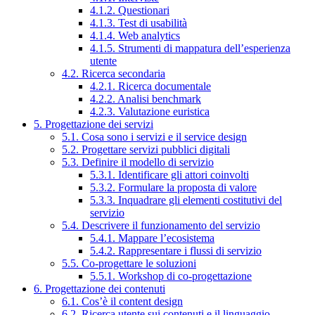
4.1.2. Questionari
4.1.3. Test di usabilità
4.1.4. Web analytics
4.1.5. Strumenti di mappatura dell’esperienza
utente
4.2. Ricerca secondaria
4.2.1. Ricerca documentale
4.2.2. Analisi benchmark
4.2.3. Valutazione euristica
5. Progettazione dei servizi
5.1. Cosa sono i servizi e il service design
5.2. Progettare servizi pubblici digitali
5.3. Definire il modello di servizio
5.3.1. Identificare gli attori coinvolti
5.3.2. Formulare la proposta di valore
5.3.3. Inquadrare gli elementi costitutivi del
servizio
5.4. Descrivere il funzionamento del servizio
5.4.1. Mappare l’ecosistema
5.4.2. Rappresentare i flussi di servizio
5.5. Co-progettare le soluzioni
5.5.1. Workshop di co-progettazione
6. Progettazione dei contenuti
6.1. Cos’è il content design
6.2. Ricerca utente sui contenuti e il linguaggio