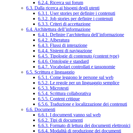
6.2.4. Ricerca sui forum
6.3. Dalla ricerca ai bisogni degli utenti
6.3.1. User stories per definire i contenuti
6.3.2. Job stories per definire i contenuti
6.3.3. Criteri di accettazione
6.4. Architettura dell’informazione
6.4.1. Definire l’architettura dell’informazione
6.4.2. Alberatura
6.4.3. Flussi di interazione
6.4.4. Sistemi di navigazione
6.4.5. Tipologie di contenuto (content type)
6.4.6. Ontologie e standard
6.4.7. Vocabolari controllati e tassonomie
6.5. Scrittura e linguaggio
6.5.1. Come leggono le persone sul web
6.5.2. Le regole per un linguaggio semplice
6.5.3. Microtesti
6.5.4. Scrittura collaborativa
6.5.5. Content critique
6.5.6. Traduzione e localizzazione dei contenuti
6.6. Documenti
6.6.1. I documenti vanno sul web
6.6.2. Tipi di documenti
6.6.3. Formato di lettura dei documenti elettronici
6.6.4. Modalità di produzione dei documenti