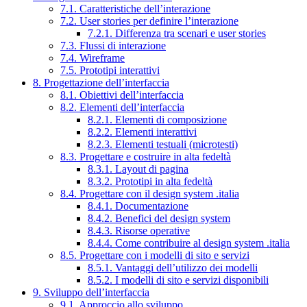
7.1. Caratteristiche dell’interazione
7.2. User stories per definire l’interazione
7.2.1. Differenza tra scenari e user stories
7.3. Flussi di interazione
7.4. Wireframe
7.5. Prototipi interattivi
8. Progettazione dell’interfaccia
8.1. Obiettivi dell’interfaccia
8.2. Elementi dell’interfaccia
8.2.1. Elementi di composizione
8.2.2. Elementi interattivi
8.2.3. Elementi testuali (microtesti)
8.3. Progettare e costruire in alta fedeltà
8.3.1. Layout di pagina
8.3.2. Prototipi in alta fedeltà
8.4. Progettare con il design system .italia
8.4.1. Documentazione
8.4.2. Benefici del design system
8.4.3. Risorse operative
8.4.4. Come contribuire al design system .italia
8.5. Progettare con i modelli di sito e servizi
8.5.1. Vantaggi dell’utilizzo dei modelli
8.5.2. I modelli di sito e servizi disponibili
9. Sviluppo dell’interfaccia
9.1. Approccio allo sviluppo