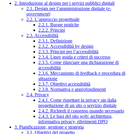
2. Introduzione al design per i servizi pubblici digitali
2.1. Design per l’amministrazione digitale (
e-
government
)
2.2. L’approccio progettuale
2.2.1. Buone pratiche
2.2.2. Principi
2.3. Accessibilità
2.3.1. Definizione
2.3.2. Accessibilità by design
2.3.3. Principi per l’accessibilità
2.3.4. Linee guida e criteri di successo
2.3.5. Come rilasciare una dichiarazione di
accessibilità
2.3.6. Meccanismo di feedback e procedura di
attuazione
2.3.7. Obiettivi accessibilità
2.3.8. Normativa e approfondimenti
2.4. Privacy
2.4.1. Come rispettare la privacy sin dalla
progettazione di un sito o servizio digitale
2.4.2. Richiedi il consenso quando necessario
2.4.3. Le basi del sito web: architettura,
informativa privacy, riferimenti DPO
3. Pianificazione, gestione e strategia
3.1. Obiettivi del progetto