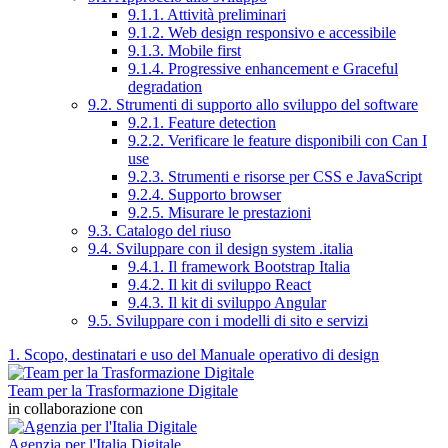
9.1.1. Attività preliminari
9.1.2. Web design responsivo e accessibile
9.1.3. Mobile first
9.1.4. Progressive enhancement e Graceful
degradation
9.2. Strumenti di supporto allo sviluppo del software
9.2.1. Feature detection
9.2.2. Verificare le feature disponibili con Can I
use
9.2.3. Strumenti e risorse per CSS e JavaScript
9.2.4. Supporto browser
9.2.5. Misurare le prestazioni
9.3. Catalogo del riuso
9.4. Sviluppare con il design system .italia
9.4.1. Il framework Bootstrap Italia
9.4.2. Il kit di sviluppo React
9.4.3. Il kit di sviluppo Angular
9.5. Sviluppare con i modelli di sito e servizi
1. Scopo, destinatari e uso del Manuale operativo di design
Team per la Trasformazione Digitale
in collaborazione con
Agenzia per l'Italia Digitale