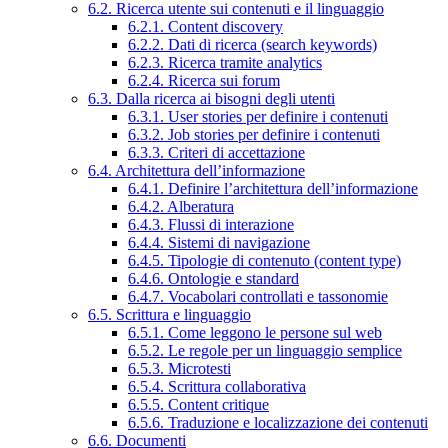
6.2. Ricerca utente sui contenuti e il linguaggio
6.2.1. Content discovery
6.2.2. Dati di ricerca (search keywords)
6.2.3. Ricerca tramite analytics
6.2.4. Ricerca sui forum
6.3. Dalla ricerca ai bisogni degli utenti
6.3.1. User stories per definire i contenuti
6.3.2. Job stories per definire i contenuti
6.3.3. Criteri di accettazione
6.4. Architettura dell’informazione
6.4.1. Definire l’architettura dell’informazione
6.4.2. Alberatura
6.4.3. Flussi di interazione
6.4.4. Sistemi di navigazione
6.4.5. Tipologie di contenuto (content type)
6.4.6. Ontologie e standard
6.4.7. Vocabolari controllati e tassonomie
6.5. Scrittura e linguaggio
6.5.1. Come leggono le persone sul web
6.5.2. Le regole per un linguaggio semplice
6.5.3. Microtesti
6.5.4. Scrittura collaborativa
6.5.5. Content critique
6.5.6. Traduzione e localizzazione dei contenuti
6.6. Documenti