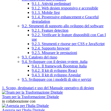
9.1.1. Attività preliminari
9.1.2. Web design responsivo e accessibile
9.1.3. Mobile first
9.1.4. Progressive enhancement e Graceful
degradation
9.2. Strumenti di supporto allo sviluppo del software
9.2.1. Feature detection
9.2.2. Verificare le feature disponibili con Can I
use
9.2.3. Strumenti e risorse per CSS e JavaScript
9.2.4. Supporto browser
9.2.5. Misurare le prestazioni
9.3. Catalogo del riuso
9.4. Sviluppare con il design system .italia
9.4.1. Il framework Bootstrap Italia
9.4.2. Il kit di sviluppo React
9.4.3. Il kit di sviluppo Angular
9.5. Sviluppare con i modelli di sito e servizi
1. Scopo, destinatari e uso del Manuale operativo di design
Team per la Trasformazione Digitale
in collaborazione con
Agenzia per l'Italia Digitale