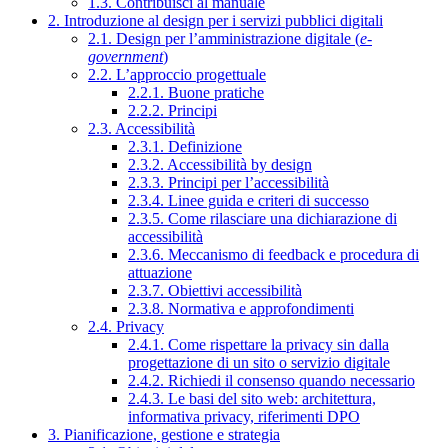
1.3. Contribuisci al manuale
2. Introduzione al design per i servizi pubblici digitali
2.1. Design per l’amministrazione digitale (
e-
government
)
2.2. L’approccio progettuale
2.2.1. Buone pratiche
2.2.2. Principi
2.3. Accessibilità
2.3.1. Definizione
2.3.2. Accessibilità by design
2.3.3. Principi per l’accessibilità
2.3.4. Linee guida e criteri di successo
2.3.5. Come rilasciare una dichiarazione di
accessibilità
2.3.6. Meccanismo di feedback e procedura di
attuazione
2.3.7. Obiettivi accessibilità
2.3.8. Normativa e approfondimenti
2.4. Privacy
2.4.1. Come rispettare la privacy sin dalla
progettazione di un sito o servizio digitale
2.4.2. Richiedi il consenso quando necessario
2.4.3. Le basi del sito web: architettura,
informativa privacy, riferimenti DPO
3. Pianificazione, gestione e strategia