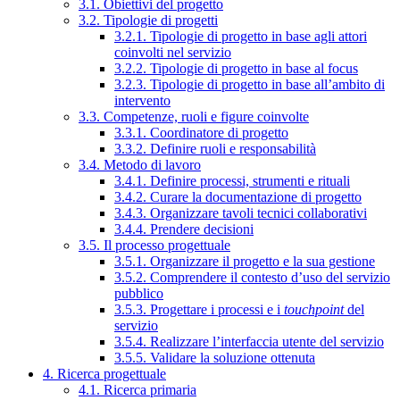
3.1. Obiettivi del progetto
3.2. Tipologie di progetti
3.2.1. Tipologie di progetto in base agli attori
coinvolti nel servizio
3.2.2. Tipologie di progetto in base al focus
3.2.3. Tipologie di progetto in base all’ambito di
intervento
3.3. Competenze, ruoli e figure coinvolte
3.3.1. Coordinatore di progetto
3.3.2. Definire ruoli e responsabilità
3.4. Metodo di lavoro
3.4.1. Definire processi, strumenti e rituali
3.4.2. Curare la documentazione di progetto
3.4.3. Organizzare tavoli tecnici collaborativi
3.4.4. Prendere decisioni
3.5. Il processo progettuale
3.5.1. Organizzare il progetto e la sua gestione
3.5.2. Comprendere il contesto d’uso del servizio
pubblico
3.5.3. Progettare i processi e i
touchpoint
del
servizio
3.5.4. Realizzare l’interfaccia utente del servizio
3.5.5. Validare la soluzione ottenuta
4. Ricerca progettuale
4.1. Ricerca primaria