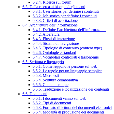
6.2.4. Ricerca sui forum
6.3. Dalla ricerca ai bisogni degli utenti
6.3.1. User stories per definire i contenuti
6.3.2. Job stories per definire i contenuti
6.3.3. Criteri di accettazione
6.4. Architettura dell’informazione
6.4.1. Definire l’architettura dell’informazione
6.4.2. Alberatura
6.4.3. Flussi di interazione
6.4.4. Sistemi di navigazione
6.4.5. Tipologie di contenuto (content type)
6.4.6. Ontologie e standard
6.4.7. Vocabolari controllati e tassonomie
6.5. Scrittura e linguaggio
6.5.1. Come leggono le persone sul web
6.5.2. Le regole per un linguaggio semplice
6.5.3. Microtesti
6.5.4. Scrittura collaborativa
6.5.5. Content critique
6.5.6. Traduzione e localizzazione dei contenuti
6.6. Documenti
6.6.1. I documenti vanno sul web
6.6.2. Tipi di documenti
6.6.3. Formato di lettura dei documenti elettronici
6.6.4. Modalità di produzione dei documenti