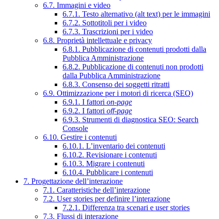
6.7. Immagini e video
6.7.1. Testo alternativo (alt text) per le immagini
6.7.2. Sottotitoli per i video
6.7.3. Trascrizioni per i video
6.8. Proprietà intellettuale e privacy
6.8.1. Pubblicazione di contenuti prodotti dalla
Pubblica Amministrazione
6.8.2. Pubblicazione di contenuti non prodotti
dalla Pubblica Amministrazione
6.8.3. Consenso dei soggetti ritratti
6.9. Ottimizzazione per i motori di ricerca (SEO)
6.9.1. I fattori
on-page
6.9.2. I fattori
off-page
6.9.3. Strumenti di diagnostica SEO: Search
Console
6.10. Gestire i contenuti
6.10.1. L’inventario dei contenuti
6.10.2. Revisionare i contenuti
6.10.3. Migrare i contenuti
6.10.4. Pubblicare i contenuti
7. Progettazione dell’interazione
7.1. Caratteristiche dell’interazione
7.2. User stories per definire l’interazione
7.2.1. Differenza tra scenari e user stories
7.3. Flussi di interazione