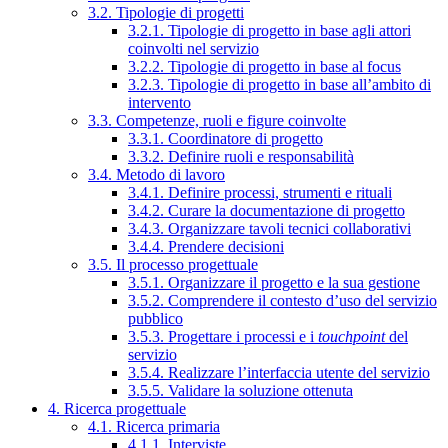
3.2. Tipologie di progetti
3.2.1. Tipologie di progetto in base agli attori
coinvolti nel servizio
3.2.2. Tipologie di progetto in base al focus
3.2.3. Tipologie di progetto in base all’ambito di
intervento
3.3. Competenze, ruoli e figure coinvolte
3.3.1. Coordinatore di progetto
3.3.2. Definire ruoli e responsabilità
3.4. Metodo di lavoro
3.4.1. Definire processi, strumenti e rituali
3.4.2. Curare la documentazione di progetto
3.4.3. Organizzare tavoli tecnici collaborativi
3.4.4. Prendere decisioni
3.5. Il processo progettuale
3.5.1. Organizzare il progetto e la sua gestione
3.5.2. Comprendere il contesto d’uso del servizio
pubblico
3.5.3. Progettare i processi e i
touchpoint
del
servizio
3.5.4. Realizzare l’interfaccia utente del servizio
3.5.5. Validare la soluzione ottenuta
4. Ricerca progettuale
4.1. Ricerca primaria
4.1.1. Interviste