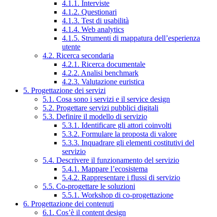
4.1.1. Interviste
4.1.2. Questionari
4.1.3. Test di usabilità
4.1.4. Web analytics
4.1.5. Strumenti di mappatura dell’esperienza
utente
4.2. Ricerca secondaria
4.2.1. Ricerca documentale
4.2.2. Analisi benchmark
4.2.3. Valutazione euristica
5. Progettazione dei servizi
5.1. Cosa sono i servizi e il service design
5.2. Progettare servizi pubblici digitali
5.3. Definire il modello di servizio
5.3.1. Identificare gli attori coinvolti
5.3.2. Formulare la proposta di valore
5.3.3. Inquadrare gli elementi costitutivi del
servizio
5.4. Descrivere il funzionamento del servizio
5.4.1. Mappare l’ecosistema
5.4.2. Rappresentare i flussi di servizio
5.5. Co-progettare le soluzioni
5.5.1. Workshop di co-progettazione
6. Progettazione dei contenuti
6.1. Cos’è il content design