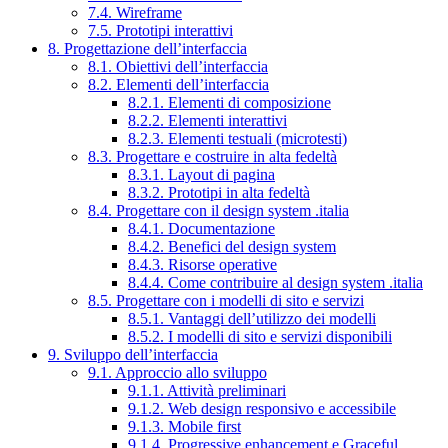
7.4. Wireframe
7.5. Prototipi interattivi
8. Progettazione dell’interfaccia
8.1. Obiettivi dell’interfaccia
8.2. Elementi dell’interfaccia
8.2.1. Elementi di composizione
8.2.2. Elementi interattivi
8.2.3. Elementi testuali (microtesti)
8.3. Progettare e costruire in alta fedeltà
8.3.1. Layout di pagina
8.3.2. Prototipi in alta fedeltà
8.4. Progettare con il design system .italia
8.4.1. Documentazione
8.4.2. Benefici del design system
8.4.3. Risorse operative
8.4.4. Come contribuire al design system .italia
8.5. Progettare con i modelli di sito e servizi
8.5.1. Vantaggi dell’utilizzo dei modelli
8.5.2. I modelli di sito e servizi disponibili
9. Sviluppo dell’interfaccia
9.1. Approccio allo sviluppo
9.1.1. Attività preliminari
9.1.2. Web design responsivo e accessibile
9.1.3. Mobile first
9.1.4. Progressive enhancement e Graceful