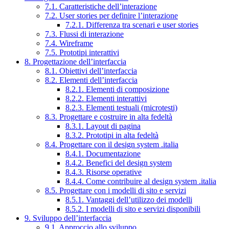
7.1. Caratteristiche dell’interazione
7.2. User stories per definire l’interazione
7.2.1. Differenza tra scenari e user stories
7.3. Flussi di interazione
7.4. Wireframe
7.5. Prototipi interattivi
8. Progettazione dell’interfaccia
8.1. Obiettivi dell’interfaccia
8.2. Elementi dell’interfaccia
8.2.1. Elementi di composizione
8.2.2. Elementi interattivi
8.2.3. Elementi testuali (microtesti)
8.3. Progettare e costruire in alta fedeltà
8.3.1. Layout di pagina
8.3.2. Prototipi in alta fedeltà
8.4. Progettare con il design system .italia
8.4.1. Documentazione
8.4.2. Benefici del design system
8.4.3. Risorse operative
8.4.4. Come contribuire al design system .italia
8.5. Progettare con i modelli di sito e servizi
8.5.1. Vantaggi dell’utilizzo dei modelli
8.5.2. I modelli di sito e servizi disponibili
9. Sviluppo dell’interfaccia
9.1. Approccio allo sviluppo