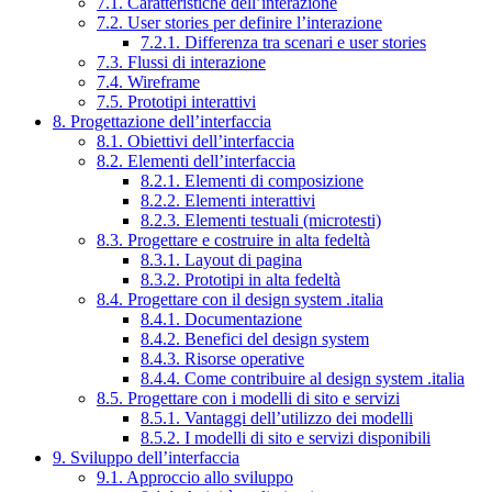
7.1. Caratteristiche dell’interazione
7.2. User stories per definire l’interazione
7.2.1. Differenza tra scenari e user stories
7.3. Flussi di interazione
7.4. Wireframe
7.5. Prototipi interattivi
8. Progettazione dell’interfaccia
8.1. Obiettivi dell’interfaccia
8.2. Elementi dell’interfaccia
8.2.1. Elementi di composizione
8.2.2. Elementi interattivi
8.2.3. Elementi testuali (microtesti)
8.3. Progettare e costruire in alta fedeltà
8.3.1. Layout di pagina
8.3.2. Prototipi in alta fedeltà
8.4. Progettare con il design system .italia
8.4.1. Documentazione
8.4.2. Benefici del design system
8.4.3. Risorse operative
8.4.4. Come contribuire al design system .italia
8.5. Progettare con i modelli di sito e servizi
8.5.1. Vantaggi dell’utilizzo dei modelli
8.5.2. I modelli di sito e servizi disponibili
9. Sviluppo dell’interfaccia
9.1. Approccio allo sviluppo