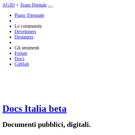
AGID
+
Team Digitale
Piano Triennale
Le community
Developers
Designers
Gli strumenti
Forum
Docs
GitHub
Docs Italia
beta
Documenti pubblici, digitali.