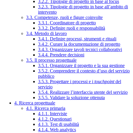
3.2.2. Tipologie di progetto in base al focus
3.2.3. Tipologie di progetto in base all’ambito di
intervento
3.3. Competenze, ruoli e figure coinvolte
3.3.1. Coordinatore di progetto
3.3.2. Definire ruoli e responsabilità
3.4. Metodo di lavoro
3.4.1. Definire processi, strumenti e rituali
3.4.2. Curare la documentazione di progetto
3.4.3. Organizzare tavoli tecnici collaborativi
3.4.4. Prendere decisioni
3.5. Il processo progettuale
3.5.1. Organizzare il progetto e la sua gestione
3.5.2. Comprendere il contesto d’uso del servizio
pubblico
3.5.3. Progettare i processi e i
touchpoint
del
servizio
3.5.4. Realizzare l’interfaccia utente del servizio
3.5.5. Validare la soluzione ottenuta
4. Ricerca progettuale
4.1. Ricerca primaria
4.1.1. Interviste
4.1.2. Questionari
4.1.3. Test di usabilità
4.1.4. Web analytics