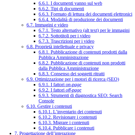
6.6.1. I documenti vanno sul web
6.6.2. Tipi di documenti
6.6.3. Formato di lettura dei documenti elettronici
6.6.4. Modalità di produzione dei documenti
6.7. Immagini e video
6.7.1. Testo alternativo (alt text) per le immagini
6.7.2. Sottotitoli per i video
6.7.3. Trascrizioni per i video
6.8. Proprietà intellettuale e privacy
6.8.1. Pubblicazione di contenuti prodotti dalla
Pubblica Amministrazione
6.8.2. Pubblicazione di contenuti non prodotti
dalla Pubblica Amministrazione
6.8.3. Consenso dei soggetti ritratti
6.9. Ottimizzazione per i motori di ricerca (SEO)
6.9.1. I fattori
on-page
6.9.2. I fattori
off-page
6.9.3. Strumenti di diagnostica SEO: Search
Console
6.10. Gestire i contenuti
6.10.1. L’inventario dei contenuti
6.10.2. Revisionare i contenuti
6.10.3. Migrare i contenuti
6.10.4. Pubblicare i contenuti
7. Progettazione dell’interazione