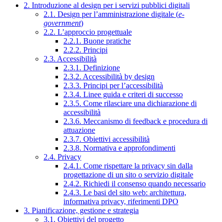
2. Introduzione al design per i servizi pubblici digitali
2.1. Design per l’amministrazione digitale (
e-
government
)
2.2. L’approccio progettuale
2.2.1. Buone pratiche
2.2.2. Principi
2.3. Accessibilità
2.3.1. Definizione
2.3.2. Accessibilità by design
2.3.3. Principi per l’accessibilità
2.3.4. Linee guida e criteri di successo
2.3.5. Come rilasciare una dichiarazione di
accessibilità
2.3.6. Meccanismo di feedback e procedura di
attuazione
2.3.7. Obiettivi accessibilità
2.3.8. Normativa e approfondimenti
2.4. Privacy
2.4.1. Come rispettare la privacy sin dalla
progettazione di un sito o servizio digitale
2.4.2. Richiedi il consenso quando necessario
2.4.3. Le basi del sito web: architettura,
informativa privacy, riferimenti DPO
3. Pianificazione, gestione e strategia
3.1. Obiettivi del progetto