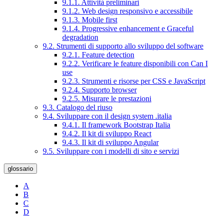
9.1.1. Attività preliminari
9.1.2. Web design responsivo e accessibile
9.1.3. Mobile first
9.1.4. Progressive enhancement e Graceful
degradation
9.2. Strumenti di supporto allo sviluppo del software
9.2.1. Feature detection
9.2.2. Verificare le feature disponibili con Can I
use
9.2.3. Strumenti e risorse per CSS e JavaScript
9.2.4. Supporto browser
9.2.5. Misurare le prestazioni
9.3. Catalogo del riuso
9.4. Sviluppare con il design system .italia
9.4.1. Il framework Bootstrap Italia
9.4.2. Il kit di sviluppo React
9.4.3. Il kit di sviluppo Angular
9.5. Sviluppare con i modelli di sito e servizi
glossario
A
B
C
D