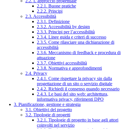
2.2. L’approccio progettuale
2.2.1. Buone pratiche
2.2.2. Principi
2.3. Accessibilità
2.3.1. Definizione
2.3.2. Accessibilità by design
2.3.3. Principi per l’accessibilità
2.3.4. Linee guida e criteri di successo
2.3.5. Come rilasciare una dichiarazione di
accessibilità
2.3.6. Meccanismo di feedback e procedura di
attuazione
2.3.7. Obiettivi accessibilità
2.3.8. Normativa e approfondimenti
2.4. Privacy
2.4.1. Come rispettare la privacy sin dalla
progettazione di un sito o servizio digitale
2.4.2. Richiedi il consenso quando necessario
2.4.3. Le basi del sito web: architettura,
informativa privacy, riferimenti DPO
3. Pianificazione, gestione e strategia
3.1. Obiettivi del progetto
3.2. Tipologie di progetti
3.2.1. Tipologie di progetto in base agli attori
coinvolti nel servizio