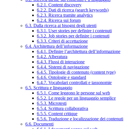
6.2.1. Content discovery
6.2.2. Dati di ricerca (search keywords)
6.2.3. Ricerca tramite analytics
6.2.4. Ricerca sui forum
6.3. Dalla ricerca ai bisogni degli utenti
6.3.1. User stories per definire i contenuti
6.3.2. Job stories per definire i contenuti
6.3.3. Criteri di accettazione
6.4. Architettura dell’informazione
6.4.1. Definire l’architettura dell’informazione
6.4.2. Alberatura
6.4.3. Flussi di interazione
6.4.4. Sistemi di navigazione
6.4.5. Tipologie di contenuto (content type)
6.4.6. Ontologie e standard
6.4.7. Vocabolari controllati e tassonomie
6.5. Scrittura e linguaggio
6.5.1. Come leggono le persone sul web
6.5.2. Le regole per un linguaggio semplice
6.5.3. Microtesti
6.5.4. Scrittura collaborativa
6.5.5. Content critique
6.5.6. Traduzione e localizzazione dei contenuti
6.6. Documenti