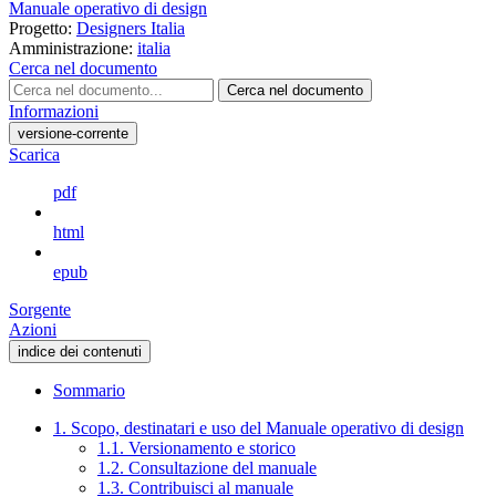
Manuale operativo di design
Progetto:
Designers Italia
Amministrazione:
italia
Cerca nel documento
Cerca nel documento
Informazioni
versione-corrente
Scarica
pdf
html
epub
Sorgente
Azioni
indice dei contenuti
Sommario
1. Scopo, destinatari e uso del Manuale operativo di design
1.1. Versionamento e storico
1.2. Consultazione del manuale
1.3. Contribuisci al manuale