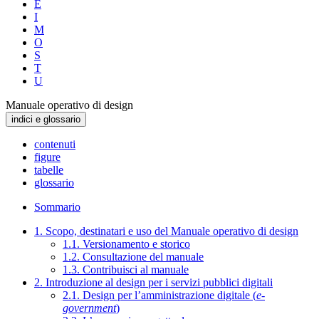
E
I
M
O
S
T
U
Manuale operativo di design
indici e glossario
contenuti
figure
tabelle
glossario
Sommario
1. Scopo, destinatari e uso del Manuale operativo di design
1.1. Versionamento e storico
1.2. Consultazione del manuale
1.3. Contribuisci al manuale
2. Introduzione al design per i servizi pubblici digitali
2.1. Design per l’amministrazione digitale (
e-
government
)