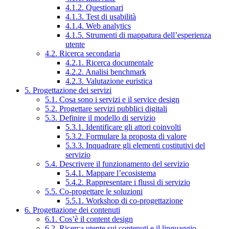
4.1.2. Questionari
4.1.3. Test di usabilità
4.1.4. Web analytics
4.1.5. Strumenti di mappatura dell’esperienza
utente
4.2. Ricerca secondaria
4.2.1. Ricerca documentale
4.2.2. Analisi benchmark
4.2.3. Valutazione euristica
5. Progettazione dei servizi
5.1. Cosa sono i servizi e il service design
5.2. Progettare servizi pubblici digitali
5.3. Definire il modello di servizio
5.3.1. Identificare gli attori coinvolti
5.3.2. Formulare la proposta di valore
5.3.3. Inquadrare gli elementi costitutivi del
servizio
5.4. Descrivere il funzionamento del servizio
5.4.1. Mappare l’ecosistema
5.4.2. Rappresentare i flussi di servizio
5.5. Co-progettare le soluzioni
5.5.1. Workshop di co-progettazione
6. Progettazione dei contenuti
6.1. Cos’è il content design
6.2. Ricerca utente sui contenuti e il linguaggio