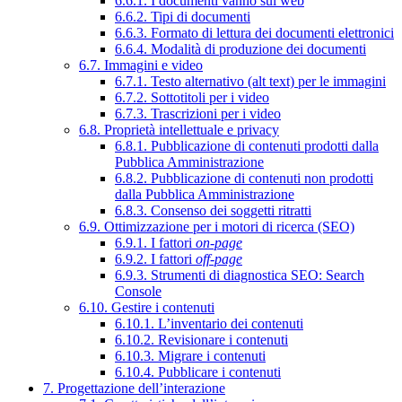
6.6.1. I documenti vanno sul web
6.6.2. Tipi di documenti
6.6.3. Formato di lettura dei documenti elettronici
6.6.4. Modalità di produzione dei documenti
6.7. Immagini e video
6.7.1. Testo alternativo (alt text) per le immagini
6.7.2. Sottotitoli per i video
6.7.3. Trascrizioni per i video
6.8. Proprietà intellettuale e privacy
6.8.1. Pubblicazione di contenuti prodotti dalla
Pubblica Amministrazione
6.8.2. Pubblicazione di contenuti non prodotti
dalla Pubblica Amministrazione
6.8.3. Consenso dei soggetti ritratti
6.9. Ottimizzazione per i motori di ricerca (SEO)
6.9.1. I fattori
on-page
6.9.2. I fattori
off-page
6.9.3. Strumenti di diagnostica SEO: Search
Console
6.10. Gestire i contenuti
6.10.1. L’inventario dei contenuti
6.10.2. Revisionare i contenuti
6.10.3. Migrare i contenuti
6.10.4. Pubblicare i contenuti
7. Progettazione dell’interazione