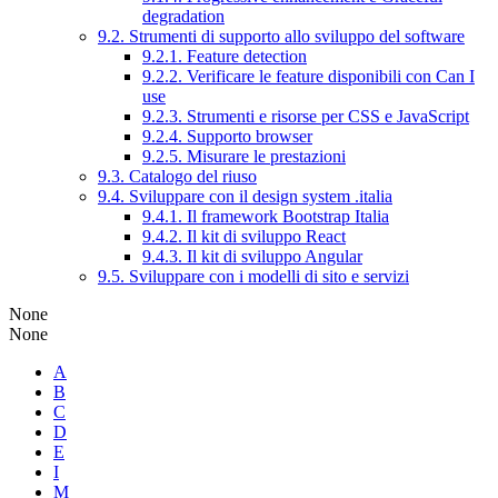
degradation
9.2. Strumenti di supporto allo sviluppo del software
9.2.1. Feature detection
9.2.2. Verificare le feature disponibili con Can I
use
9.2.3. Strumenti e risorse per CSS e JavaScript
9.2.4. Supporto browser
9.2.5. Misurare le prestazioni
9.3. Catalogo del riuso
9.4. Sviluppare con il design system .italia
9.4.1. Il framework Bootstrap Italia
9.4.2. Il kit di sviluppo React
9.4.3. Il kit di sviluppo Angular
9.5. Sviluppare con i modelli di sito e servizi
None
None
A
B
C
D
E
I
M