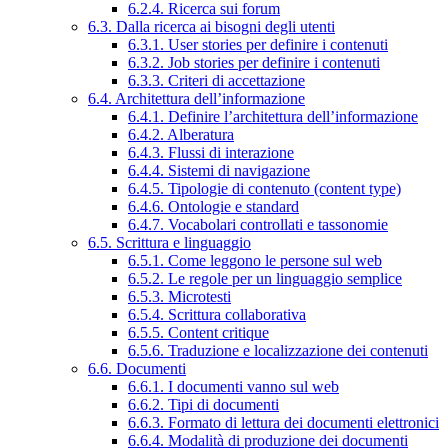
6.2.4. Ricerca sui forum
6.3. Dalla ricerca ai bisogni degli utenti
6.3.1. User stories per definire i contenuti
6.3.2. Job stories per definire i contenuti
6.3.3. Criteri di accettazione
6.4. Architettura dell’informazione
6.4.1. Definire l’architettura dell’informazione
6.4.2. Alberatura
6.4.3. Flussi di interazione
6.4.4. Sistemi di navigazione
6.4.5. Tipologie di contenuto (content type)
6.4.6. Ontologie e standard
6.4.7. Vocabolari controllati e tassonomie
6.5. Scrittura e linguaggio
6.5.1. Come leggono le persone sul web
6.5.2. Le regole per un linguaggio semplice
6.5.3. Microtesti
6.5.4. Scrittura collaborativa
6.5.5. Content critique
6.5.6. Traduzione e localizzazione dei contenuti
6.6. Documenti
6.6.1. I documenti vanno sul web
6.6.2. Tipi di documenti
6.6.3. Formato di lettura dei documenti elettronici
6.6.4. Modalità di produzione dei documenti