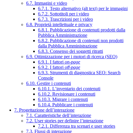
6.7. Immagini e video
6.7.1. Testo alternativo (alt text) per le immagini
6.7.2. Sottotitoli per i video
6.7.3. Trascrizioni per i video
6.8. Proprietà intellettuale e privacy
6.8.1. Pubblicazione di contenuti prodotti dalla
Pubblica Amministrazione
6.8.2. Pubblicazione di contenuti non prodotti
dalla Pubblica Amministrazione
6.8.3. Consenso dei soggetti ritratti
6.9. Ottimizzazione per i motori di ricerca (SEO)
6.9.1. I fattori
on-page
6.9.2. I fattori
off-page
6.9.3. Strumenti di diagnostica SEO: Search
Console
6.10. Gestire i contenuti
6.10.1. L’inventario dei contenuti
6.10.2. Revisionare i contenuti
6.10.3. Migrare i contenuti
6.10.4. Pubblicare i contenuti
7. Progettazione dell’interazione
7.1. Caratteristiche dell’interazione
7.2. User stories per definire l’interazione
7.2.1. Differenza tra scenari e user stories
7.3. Flussi di interazione