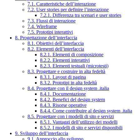
7.1. Caratteristiche dell’interazione
7.2. User stories per definire l’interazione
7.2.1. Differenza tra scenari e user stories
7.3. Flussi di interazione
7.4. Wireframe
7.5. Prototipi interattivi
8. Progettazione dell’interfaccia
8.1. Obiettivi dell’interfaccia
8.2. Elementi dell’interfaccia
8.2.1. Elementi di composizione
8.2.2. Elementi interattivi
8.2.3. Elementi testuali (microtesti)
8.3. Progettare e costruire in alta fedeltà
8.3.1. Layout di pagina
8.3.2. Prototipi in alta fedeltà
8.4. Progettare con il design system .italia
8.4.1. Documentazione
8.4.2. Benefici del design system
8.4.3. Risorse operative
8.4.4. Come contribuire al design system .italia
8.5. Progettare con i modelli di sito e servizi
8.5.1. Vantaggi dell’utilizzo dei modelli
8.5.2. I modelli di sito e servizi disponibili
9. Sviluppo dell’interfaccia
9.1. Approccio allo sviluppo