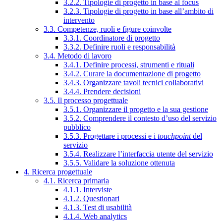
3.2.2. Tipologie di progetto in base al focus
3.2.3. Tipologie di progetto in base all’ambito di
intervento
3.3. Competenze, ruoli e figure coinvolte
3.3.1. Coordinatore di progetto
3.3.2. Definire ruoli e responsabilità
3.4. Metodo di lavoro
3.4.1. Definire processi, strumenti e rituali
3.4.2. Curare la documentazione di progetto
3.4.3. Organizzare tavoli tecnici collaborativi
3.4.4. Prendere decisioni
3.5. Il processo progettuale
3.5.1. Organizzare il progetto e la sua gestione
3.5.2. Comprendere il contesto d’uso del servizio
pubblico
3.5.3. Progettare i processi e i
touchpoint
del
servizio
3.5.4. Realizzare l’interfaccia utente del servizio
3.5.5. Validare la soluzione ottenuta
4. Ricerca progettuale
4.1. Ricerca primaria
4.1.1. Interviste
4.1.2. Questionari
4.1.3. Test di usabilità
4.1.4. Web analytics