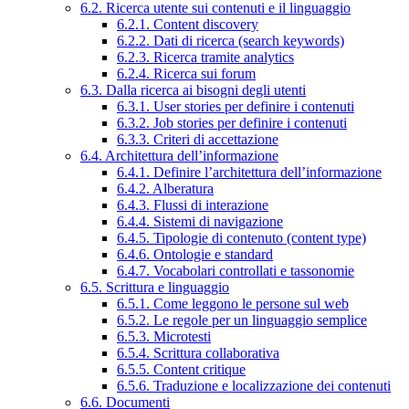
6.2. Ricerca utente sui contenuti e il linguaggio
6.2.1. Content discovery
6.2.2. Dati di ricerca (search keywords)
6.2.3. Ricerca tramite analytics
6.2.4. Ricerca sui forum
6.3. Dalla ricerca ai bisogni degli utenti
6.3.1. User stories per definire i contenuti
6.3.2. Job stories per definire i contenuti
6.3.3. Criteri di accettazione
6.4. Architettura dell’informazione
6.4.1. Definire l’architettura dell’informazione
6.4.2. Alberatura
6.4.3. Flussi di interazione
6.4.4. Sistemi di navigazione
6.4.5. Tipologie di contenuto (content type)
6.4.6. Ontologie e standard
6.4.7. Vocabolari controllati e tassonomie
6.5. Scrittura e linguaggio
6.5.1. Come leggono le persone sul web
6.5.2. Le regole per un linguaggio semplice
6.5.3. Microtesti
6.5.4. Scrittura collaborativa
6.5.5. Content critique
6.5.6. Traduzione e localizzazione dei contenuti
6.6. Documenti