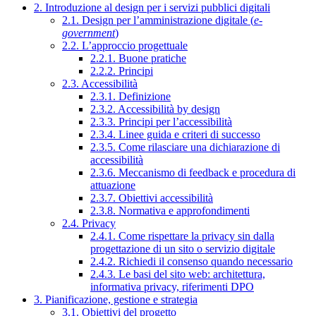
2. Introduzione al design per i servizi pubblici digitali
2.1. Design per l’amministrazione digitale (
e-
government
)
2.2. L’approccio progettuale
2.2.1. Buone pratiche
2.2.2. Principi
2.3. Accessibilità
2.3.1. Definizione
2.3.2. Accessibilità by design
2.3.3. Principi per l’accessibilità
2.3.4. Linee guida e criteri di successo
2.3.5. Come rilasciare una dichiarazione di
accessibilità
2.3.6. Meccanismo di feedback e procedura di
attuazione
2.3.7. Obiettivi accessibilità
2.3.8. Normativa e approfondimenti
2.4. Privacy
2.4.1. Come rispettare la privacy sin dalla
progettazione di un sito o servizio digitale
2.4.2. Richiedi il consenso quando necessario
2.4.3. Le basi del sito web: architettura,
informativa privacy, riferimenti DPO
3. Pianificazione, gestione e strategia
3.1. Obiettivi del progetto