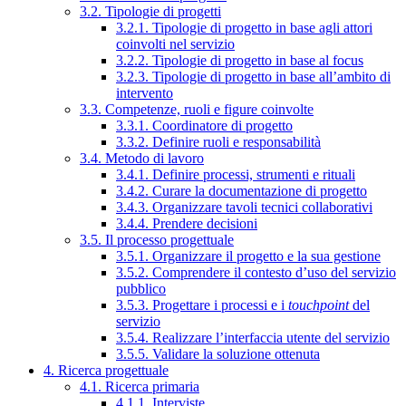
3.2. Tipologie di progetti
3.2.1. Tipologie di progetto in base agli attori
coinvolti nel servizio
3.2.2. Tipologie di progetto in base al focus
3.2.3. Tipologie di progetto in base all’ambito di
intervento
3.3. Competenze, ruoli e figure coinvolte
3.3.1. Coordinatore di progetto
3.3.2. Definire ruoli e responsabilità
3.4. Metodo di lavoro
3.4.1. Definire processi, strumenti e rituali
3.4.2. Curare la documentazione di progetto
3.4.3. Organizzare tavoli tecnici collaborativi
3.4.4. Prendere decisioni
3.5. Il processo progettuale
3.5.1. Organizzare il progetto e la sua gestione
3.5.2. Comprendere il contesto d’uso del servizio
pubblico
3.5.3. Progettare i processi e i
touchpoint
del
servizio
3.5.4. Realizzare l’interfaccia utente del servizio
3.5.5. Validare la soluzione ottenuta
4. Ricerca progettuale
4.1. Ricerca primaria
4.1.1. Interviste