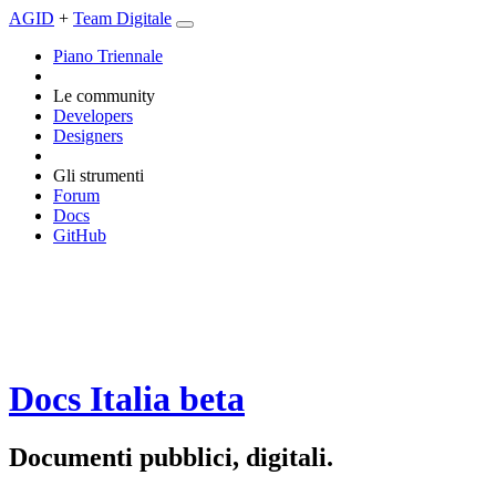
AGID
+
Team Digitale
Piano Triennale
Le community
Developers
Designers
Gli strumenti
Forum
Docs
GitHub
Docs Italia
beta
Documenti pubblici, digitali.