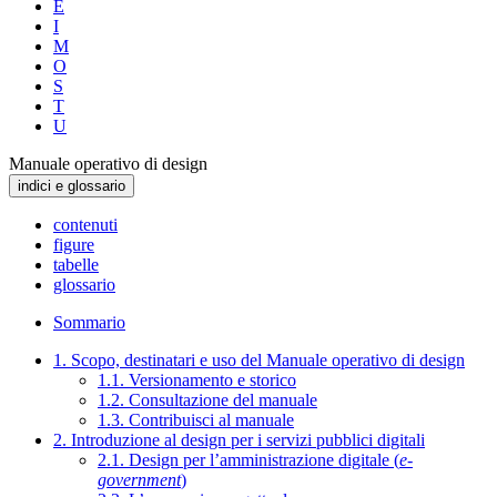
E
I
M
O
S
T
U
Manuale operativo di design
indici e glossario
contenuti
figure
tabelle
glossario
Sommario
1. Scopo, destinatari e uso del Manuale operativo di design
1.1. Versionamento e storico
1.2. Consultazione del manuale
1.3. Contribuisci al manuale
2. Introduzione al design per i servizi pubblici digitali
2.1. Design per l’amministrazione digitale (
e-
government
)