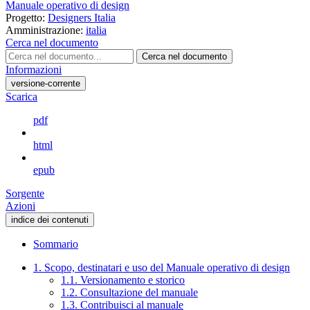
Manuale operativo di design
Progetto:
Designers Italia
Amministrazione:
italia
Cerca nel documento
Cerca nel documento
Informazioni
versione-corrente
Scarica
pdf
html
epub
Sorgente
Azioni
indice dei contenuti
Sommario
1. Scopo, destinatari e uso del Manuale operativo di design
1.1. Versionamento e storico
1.2. Consultazione del manuale
1.3. Contribuisci al manuale