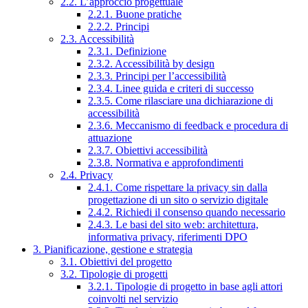
2.2. L’approccio progettuale
2.2.1. Buone pratiche
2.2.2. Principi
2.3. Accessibilità
2.3.1. Definizione
2.3.2. Accessibilità by design
2.3.3. Principi per l’accessibilità
2.3.4. Linee guida e criteri di successo
2.3.5. Come rilasciare una dichiarazione di
accessibilità
2.3.6. Meccanismo di feedback e procedura di
attuazione
2.3.7. Obiettivi accessibilità
2.3.8. Normativa e approfondimenti
2.4. Privacy
2.4.1. Come rispettare la privacy sin dalla
progettazione di un sito o servizio digitale
2.4.2. Richiedi il consenso quando necessario
2.4.3. Le basi del sito web: architettura,
informativa privacy, riferimenti DPO
3. Pianificazione, gestione e strategia
3.1. Obiettivi del progetto
3.2. Tipologie di progetti
3.2.1. Tipologie di progetto in base agli attori
coinvolti nel servizio