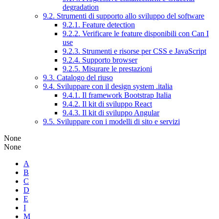
degradation
9.2. Strumenti di supporto allo sviluppo del software
9.2.1. Feature detection
9.2.2. Verificare le feature disponibili con Can I
use
9.2.3. Strumenti e risorse per CSS e JavaScript
9.2.4. Supporto browser
9.2.5. Misurare le prestazioni
9.3. Catalogo del riuso
9.4. Sviluppare con il design system .italia
9.4.1. Il framework Bootstrap Italia
9.4.2. Il kit di sviluppo React
9.4.3. Il kit di sviluppo Angular
9.5. Sviluppare con i modelli di sito e servizi
None
None
A
B
C
D
E
I
M