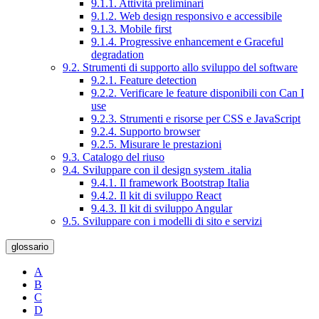
9.1.1. Attività preliminari
9.1.2. Web design responsivo e accessibile
9.1.3. Mobile first
9.1.4. Progressive enhancement e Graceful
degradation
9.2. Strumenti di supporto allo sviluppo del software
9.2.1. Feature detection
9.2.2. Verificare le feature disponibili con Can I
use
9.2.3. Strumenti e risorse per CSS e JavaScript
9.2.4. Supporto browser
9.2.5. Misurare le prestazioni
9.3. Catalogo del riuso
9.4. Sviluppare con il design system .italia
9.4.1. Il framework Bootstrap Italia
9.4.2. Il kit di sviluppo React
9.4.3. Il kit di sviluppo Angular
9.5. Sviluppare con i modelli di sito e servizi
glossario
A
B
C
D