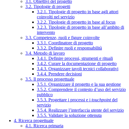
3.1. Obiettivi del progetto
3.2. Tipologie di progetti
3.2.1. Tipologie di progetto in base agli attori
coinvolti nel servizio
3.2.2. Tipologie di progetto in base al focus
3.2.3. Tipologie di progetto in base all’ambito di
intervento
3.3. Competenze, ruoli e figure coinvolte
3.3.1. Coordinatore di progetto
3.3.2. Definire ruoli e responsabilità
3.4. Metodo di lavoro
3.4.1. Definire processi, strumenti e rituali
3.4.2. Curare la documentazione di progetto
3.4.3. Organizzare tavoli tecnici collaborativi
3.4.4. Prendere decisioni
3.5. Il processo progettuale
3.5.1. Organizzare il progetto e la sua gestione
3.5.2. Comprendere il contesto d’uso del servizio
pubblico
3.5.3. Progettare i processi e i
touchpoint
del
servizio
3.5.4. Realizzare l’interfaccia utente del servizio
3.5.5. Validare la soluzione ottenuta
4. Ricerca progettuale
4.1. Ricerca primaria