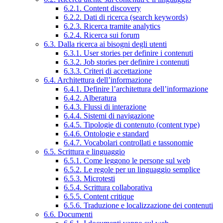
6.2.1. Content discovery
6.2.2. Dati di ricerca (search keywords)
6.2.3. Ricerca tramite analytics
6.2.4. Ricerca sui forum
6.3. Dalla ricerca ai bisogni degli utenti
6.3.1. User stories per definire i contenuti
6.3.2. Job stories per definire i contenuti
6.3.3. Criteri di accettazione
6.4. Architettura dell’informazione
6.4.1. Definire l’architettura dell’informazione
6.4.2. Alberatura
6.4.3. Flussi di interazione
6.4.4. Sistemi di navigazione
6.4.5. Tipologie di contenuto (content type)
6.4.6. Ontologie e standard
6.4.7. Vocabolari controllati e tassonomie
6.5. Scrittura e linguaggio
6.5.1. Come leggono le persone sul web
6.5.2. Le regole per un linguaggio semplice
6.5.3. Microtesti
6.5.4. Scrittura collaborativa
6.5.5. Content critique
6.5.6. Traduzione e localizzazione dei contenuti
6.6. Documenti