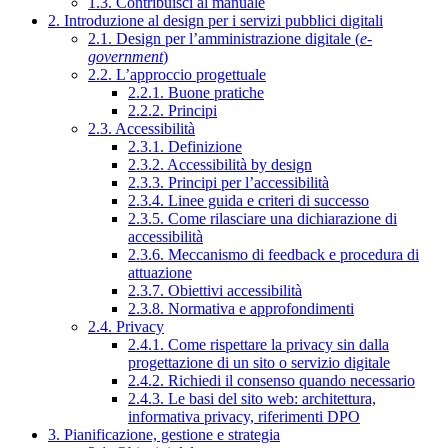
1.3. Contribuisci al manuale
2. Introduzione al design per i servizi pubblici digitali
2.1. Design per l’amministrazione digitale (
e-
government
)
2.2. L’approccio progettuale
2.2.1. Buone pratiche
2.2.2. Principi
2.3. Accessibilità
2.3.1. Definizione
2.3.2. Accessibilità by design
2.3.3. Principi per l’accessibilità
2.3.4. Linee guida e criteri di successo
2.3.5. Come rilasciare una dichiarazione di
accessibilità
2.3.6. Meccanismo di feedback e procedura di
attuazione
2.3.7. Obiettivi accessibilità
2.3.8. Normativa e approfondimenti
2.4. Privacy
2.4.1. Come rispettare la privacy sin dalla
progettazione di un sito o servizio digitale
2.4.2. Richiedi il consenso quando necessario
2.4.3. Le basi del sito web: architettura,
informativa privacy, riferimenti DPO
3. Pianificazione, gestione e strategia