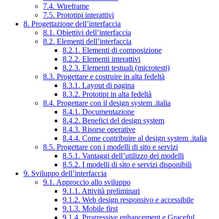
7.4. Wireframe
7.5. Prototipi interattivi
8. Progettazione dell’interfaccia
8.1. Obiettivi dell’interfaccia
8.2. Elementi dell’interfaccia
8.2.1. Elementi di composizione
8.2.2. Elementi interattivi
8.2.3. Elementi testuali (microtesti)
8.3. Progettare e costruire in alta fedeltà
8.3.1. Layout di pagina
8.3.2. Prototipi in alta fedeltà
8.4. Progettare con il design system .italia
8.4.1. Documentazione
8.4.2. Benefici del design system
8.4.3. Risorse operative
8.4.4. Come contribuire al design system .italia
8.5. Progettare con i modelli di sito e servizi
8.5.1. Vantaggi dell’utilizzo dei modelli
8.5.2. I modelli di sito e servizi disponibili
9. Sviluppo dell’interfaccia
9.1. Approccio allo sviluppo
9.1.1. Attività preliminari
9.1.2. Web design responsivo e accessibile
9.1.3. Mobile first
9.1.4. Progressive enhancement e Graceful