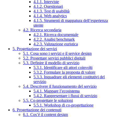
4.1.1. Interviste
4.1.2. Questionari
4.1.3. Test di usabilità
4.1.4. Web analytics
4.1.5. Strumenti di mappatura dell’esperienza
utente
4.2. Ricerca secondaria
4.2.1. Ricerca documentale
4.2.2. Analisi benchmark
4.2.3. Valutazione euristica
5. Progettazione dei servizi
5.1. Cosa sono i servizi e il service design
5.2. Progettare servizi pubblici digitali
5.3. Definire il modello di servizio
5.3.1. Identificare gli attori coinvolti
5.3.2. Formulare la proposta di valore
5.3.3. Inquadrare gli elementi costitutivi del
servizio
5.4. Descrivere il funzionamento del servizio
5.4.1. Mappare l’ecosistema
5.4.2. Rappresentare i flussi di servizio
5.5. Co-progettare le soluzioni
5.5.1. Workshop di co-progettazione
6. Progettazione dei contenuti
6.1. Cos’è il content design