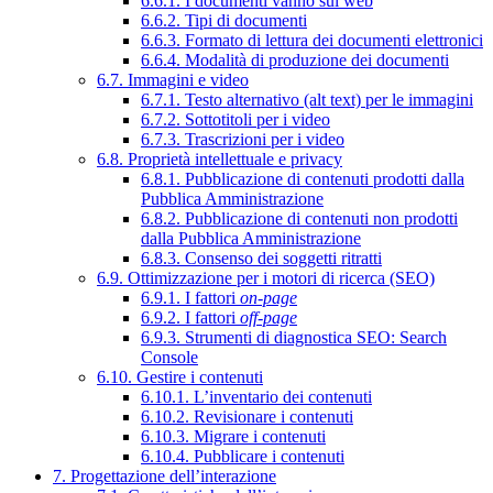
6.6.1. I documenti vanno sul web
6.6.2. Tipi di documenti
6.6.3. Formato di lettura dei documenti elettronici
6.6.4. Modalità di produzione dei documenti
6.7. Immagini e video
6.7.1. Testo alternativo (alt text) per le immagini
6.7.2. Sottotitoli per i video
6.7.3. Trascrizioni per i video
6.8. Proprietà intellettuale e privacy
6.8.1. Pubblicazione di contenuti prodotti dalla
Pubblica Amministrazione
6.8.2. Pubblicazione di contenuti non prodotti
dalla Pubblica Amministrazione
6.8.3. Consenso dei soggetti ritratti
6.9. Ottimizzazione per i motori di ricerca (SEO)
6.9.1. I fattori
on-page
6.9.2. I fattori
off-page
6.9.3. Strumenti di diagnostica SEO: Search
Console
6.10. Gestire i contenuti
6.10.1. L’inventario dei contenuti
6.10.2. Revisionare i contenuti
6.10.3. Migrare i contenuti
6.10.4. Pubblicare i contenuti
7. Progettazione dell’interazione