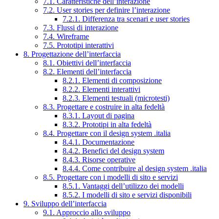
7.1. Caratteristiche dell’interazione
7.2. User stories per definire l’interazione
7.2.1. Differenza tra scenari e user stories
7.3. Flussi di interazione
7.4. Wireframe
7.5. Prototipi interattivi
8. Progettazione dell’interfaccia
8.1. Obiettivi dell’interfaccia
8.2. Elementi dell’interfaccia
8.2.1. Elementi di composizione
8.2.2. Elementi interattivi
8.2.3. Elementi testuali (microtesti)
8.3. Progettare e costruire in alta fedeltà
8.3.1. Layout di pagina
8.3.2. Prototipi in alta fedeltà
8.4. Progettare con il design system .italia
8.4.1. Documentazione
8.4.2. Benefici del design system
8.4.3. Risorse operative
8.4.4. Come contribuire al design system .italia
8.5. Progettare con i modelli di sito e servizi
8.5.1. Vantaggi dell’utilizzo dei modelli
8.5.2. I modelli di sito e servizi disponibili
9. Sviluppo dell’interfaccia
9.1. Approccio allo sviluppo