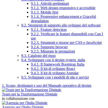
9.1.1. Attività preliminari
9.1.2. Web design responsivo e accessibile
9.1.3. Mobile first
9.1.4. Progressive enhancement e Graceful
degradation
9.2. Strumenti di supporto allo sviluppo del software
9.2.1. Feature detection
9.2.2. Verificare le feature disponibili con Can I
use
9.2.3. Strumenti e risorse per CSS e JavaScript
9.2.4. Supporto browser
9.2.5. Misurare le prestazioni
9.3. Catalogo del riuso
9.4. Sviluppare con il design system .italia
9.4.1. Il framework Bootstrap Italia
9.4.2. Il kit di sviluppo React
9.4.3. Il kit di sviluppo Angular
9.5. Sviluppare con i modelli di sito e servizi
1. Scopo, destinatari e uso del Manuale operativo di design
Team per la Trasformazione Digitale
in collaborazione con
Agenzia per l'Italia Digitale