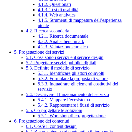
4.1.2. Questionari
4.1.3. Test di usabilità
4.1.4. Web analytics
4.1.5. Strumenti di mappatura dell’esperienza
utente
4.2. Ricerca secondaria
4.2.1. Ricerca documentale
4.2.2. Analisi benchmark
4.2.3. Valutazione euristica
5. Progettazione dei servizi
5.1. Cosa sono i servizi e il service design
5.2. Progettare servizi pubblici digitali
5.3. Definire il modello di servizio
5.3.1. Identificare gli attori coinvolti
5.3.2. Formulare la proposta di valore
5.3.3. Inquadrare gli elementi costitutivi del
servizio
5.4. Descrivere il funzionamento del servizio
5.4.1. Mappare l’ecosistema
5.4.2. Rappresentare i flussi di servizio
5.5. Co-progettare le soluzioni
5.5.1. Workshop di co-progettazione
6. Progettazione dei contenuti
6.1. Cos’è il content design
6.2. Ricerca utente sui contenuti e il linguaggio