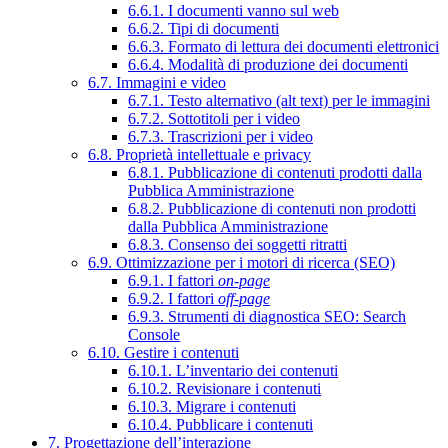
6.6.1. I documenti vanno sul web
6.6.2. Tipi di documenti
6.6.3. Formato di lettura dei documenti elettronici
6.6.4. Modalità di produzione dei documenti
6.7. Immagini e video
6.7.1. Testo alternativo (alt text) per le immagini
6.7.2. Sottotitoli per i video
6.7.3. Trascrizioni per i video
6.8. Proprietà intellettuale e privacy
6.8.1. Pubblicazione di contenuti prodotti dalla
Pubblica Amministrazione
6.8.2. Pubblicazione di contenuti non prodotti
dalla Pubblica Amministrazione
6.8.3. Consenso dei soggetti ritratti
6.9. Ottimizzazione per i motori di ricerca (SEO)
6.9.1. I fattori
on-page
6.9.2. I fattori
off-page
6.9.3. Strumenti di diagnostica SEO: Search
Console
6.10. Gestire i contenuti
6.10.1. L’inventario dei contenuti
6.10.2. Revisionare i contenuti
6.10.3. Migrare i contenuti
6.10.4. Pubblicare i contenuti
7. Progettazione dell’interazione