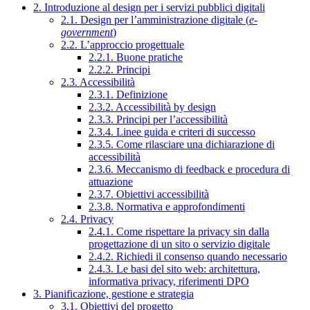
2. Introduzione al design per i servizi pubblici digitali
2.1. Design per l’amministrazione digitale (
e-
government
)
2.2. L’approccio progettuale
2.2.1. Buone pratiche
2.2.2. Principi
2.3. Accessibilità
2.3.1. Definizione
2.3.2. Accessibilità by design
2.3.3. Principi per l’accessibilità
2.3.4. Linee guida e criteri di successo
2.3.5. Come rilasciare una dichiarazione di
accessibilità
2.3.6. Meccanismo di feedback e procedura di
attuazione
2.3.7. Obiettivi accessibilità
2.3.8. Normativa e approfondimenti
2.4. Privacy
2.4.1. Come rispettare la privacy sin dalla
progettazione di un sito o servizio digitale
2.4.2. Richiedi il consenso quando necessario
2.4.3. Le basi del sito web: architettura,
informativa privacy, riferimenti DPO
3. Pianificazione, gestione e strategia
3.1. Obiettivi del progetto