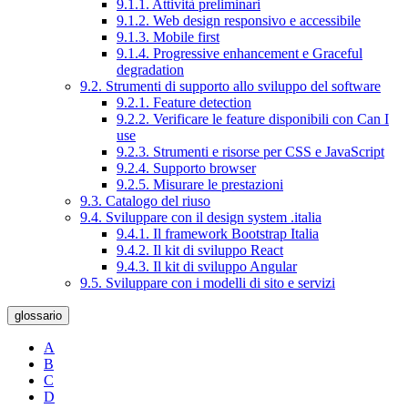
9.1.1. Attività preliminari
9.1.2. Web design responsivo e accessibile
9.1.3. Mobile first
9.1.4. Progressive enhancement e Graceful
degradation
9.2. Strumenti di supporto allo sviluppo del software
9.2.1. Feature detection
9.2.2. Verificare le feature disponibili con Can I
use
9.2.3. Strumenti e risorse per CSS e JavaScript
9.2.4. Supporto browser
9.2.5. Misurare le prestazioni
9.3. Catalogo del riuso
9.4. Sviluppare con il design system .italia
9.4.1. Il framework Bootstrap Italia
9.4.2. Il kit di sviluppo React
9.4.3. Il kit di sviluppo Angular
9.5. Sviluppare con i modelli di sito e servizi
glossario
A
B
C
D