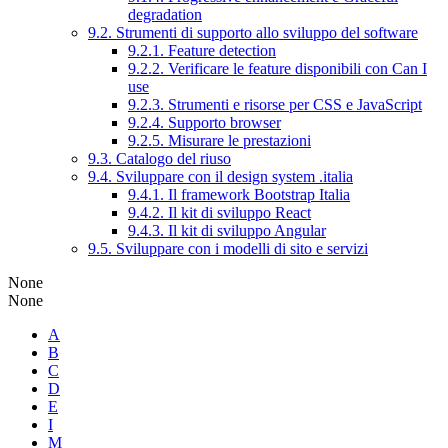
degradation
9.2. Strumenti di supporto allo sviluppo del software
9.2.1. Feature detection
9.2.2. Verificare le feature disponibili con Can I
use
9.2.3. Strumenti e risorse per CSS e JavaScript
9.2.4. Supporto browser
9.2.5. Misurare le prestazioni
9.3. Catalogo del riuso
9.4. Sviluppare con il design system .italia
9.4.1. Il framework Bootstrap Italia
9.4.2. Il kit di sviluppo React
9.4.3. Il kit di sviluppo Angular
9.5. Sviluppare con i modelli di sito e servizi
None
None
A
B
C
D
E
I
M