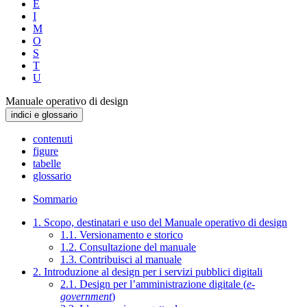
E
I
M
O
S
T
U
Manuale operativo di design
indici e glossario
contenuti
figure
tabelle
glossario
Sommario
1. Scopo, destinatari e uso del Manuale operativo di design
1.1. Versionamento e storico
1.2. Consultazione del manuale
1.3. Contribuisci al manuale
2. Introduzione al design per i servizi pubblici digitali
2.1. Design per l’amministrazione digitale (
e-
government
)