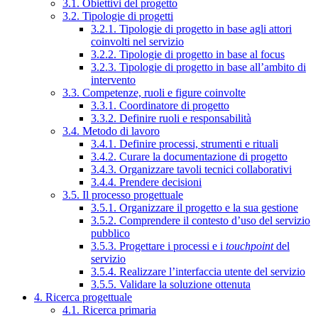
3.1. Obiettivi del progetto
3.2. Tipologie di progetti
3.2.1. Tipologie di progetto in base agli attori
coinvolti nel servizio
3.2.2. Tipologie di progetto in base al focus
3.2.3. Tipologie di progetto in base all’ambito di
intervento
3.3. Competenze, ruoli e figure coinvolte
3.3.1. Coordinatore di progetto
3.3.2. Definire ruoli e responsabilità
3.4. Metodo di lavoro
3.4.1. Definire processi, strumenti e rituali
3.4.2. Curare la documentazione di progetto
3.4.3. Organizzare tavoli tecnici collaborativi
3.4.4. Prendere decisioni
3.5. Il processo progettuale
3.5.1. Organizzare il progetto e la sua gestione
3.5.2. Comprendere il contesto d’uso del servizio
pubblico
3.5.3. Progettare i processi e i
touchpoint
del
servizio
3.5.4. Realizzare l’interfaccia utente del servizio
3.5.5. Validare la soluzione ottenuta
4. Ricerca progettuale
4.1. Ricerca primaria