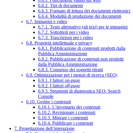
6.6.1. I documenti vanno sul web
6.6.2. Tipi di documenti
6.6.3. Formato di lettura dei documenti elettronici
6.6.4. Modalità di produzione dei documenti
6.7. Immagini e video
6.7.1. Testo alternativo (alt text) per le immagini
6.7.2. Sottotitoli per i video
6.7.3. Trascrizioni per i video
6.8. Proprietà intellettuale e privacy
6.8.1. Pubblicazione di contenuti prodotti dalla
Pubblica Amministrazione
6.8.2. Pubblicazione di contenuti non prodotti
dalla Pubblica Amministrazione
6.8.3. Consenso dei soggetti ritratti
6.9. Ottimizzazione per i motori di ricerca (SEO)
6.9.1. I fattori
on-page
6.9.2. I fattori
off-page
6.9.3. Strumenti di diagnostica SEO: Search
Console
6.10. Gestire i contenuti
6.10.1. L’inventario dei contenuti
6.10.2. Revisionare i contenuti
6.10.3. Migrare i contenuti
6.10.4. Pubblicare i contenuti
7. Progettazione dell’interazione