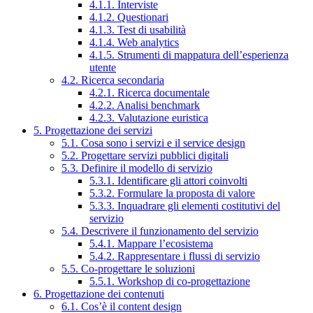
4.1.1. Interviste
4.1.2. Questionari
4.1.3. Test di usabilità
4.1.4. Web analytics
4.1.5. Strumenti di mappatura dell’esperienza
utente
4.2. Ricerca secondaria
4.2.1. Ricerca documentale
4.2.2. Analisi benchmark
4.2.3. Valutazione euristica
5. Progettazione dei servizi
5.1. Cosa sono i servizi e il service design
5.2. Progettare servizi pubblici digitali
5.3. Definire il modello di servizio
5.3.1. Identificare gli attori coinvolti
5.3.2. Formulare la proposta di valore
5.3.3. Inquadrare gli elementi costitutivi del
servizio
5.4. Descrivere il funzionamento del servizio
5.4.1. Mappare l’ecosistema
5.4.2. Rappresentare i flussi di servizio
5.5. Co-progettare le soluzioni
5.5.1. Workshop di co-progettazione
6. Progettazione dei contenuti
6.1. Cos’è il content design