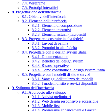
7.4. Wireframe
7.5. Prototipi interattivi
8. Progettazione dell’interfaccia
8.1. Obiettivi dell’interfaccia
8.2. Elementi dell’interfaccia
8.2.1. Elementi di composizione
8.2.2. Elementi interattivi
8.2.3. Elementi testuali (microtesti)
8.3. Progettare e costruire in alta fedeltà
8.3.1. Layout di pagina
8.3.2. Prototipi in alta fedeltà
8.4. Progettare con il design system .italia
8.4.1. Documentazione
8.4.2. Benefici del design system
8.4.3. Risorse operative
8.4.4. Come contribuire al design system .italia
8.5. Progettare con i modelli di sito e servizi
8.5.1. Vantaggi dell’utilizzo dei modelli
8.5.2. I modelli di sito e servizi disponibili
9. Sviluppo dell’interfaccia
9.1. Approccio allo sviluppo
9.1.1. Attività preliminari
9.1.2. Web design responsivo e accessibile
9.1.3. Mobile first
9.1.4. Progressive enhancement e Graceful