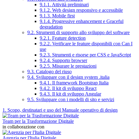
9.1.1. Attività preliminari
9.1.2. Web design responsivo e accessibile
9.1.3. Mobile first
9.1.4. Progressive enhancement e Graceful
degradation
9.2. Strumenti di supporto allo sviluppo del software
9.2.1. Feature detection
9.2.2. Verificare le feature disponibili con Can I
use
9.2.3. Strumenti e risorse per CSS e JavaScript
9.2.4. Supporto browser
9.2.5. Misurare le prestazioni
9.3. Catalogo del riuso
9.4. Sviluppare con il design system .italia
9.4.1. Il framework Bootstrap Italia
9.4.2. Il kit di sviluppo React
9.4.3. Il kit di sviluppo Angular
9.5. Sviluppare con i modelli di sito e servizi
1. Scopo, destinatari e uso del Manuale operativo di design
Team per la Trasformazione Digitale
in collaborazione con
Agenzia per l'Italia Digitale