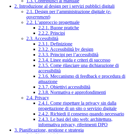
1.3. Contribuisci al manuale
2. Introduzione al design per i servizi pubblici digitali
2.1. Design per l’amministrazione digitale (
e-
government
)
2.2. L’approccio progettuale
2.2.1. Buone pratiche
2.2.2. Principi
2.3. Accessibilità
2.3.1. Definizione
2.3.2. Accessibilità by design
2.3.3. Principi per l’accessibilità
2.3.4. Linee guida e criteri di successo
2.3.5. Come rilasciare una dichiarazione di
accessibilità
2.3.6. Meccanismo di feedback e procedura di
attuazione
2.3.7. Obiettivi accessibilità
2.3.8. Normativa e approfondimenti
2.4. Privacy
2.4.1. Come rispettare la privacy sin dalla
progettazione di un sito o servizio digitale
2.4.2. Richiedi il consenso quando necessario
2.4.3. Le basi del sito web: architettura,
informativa privacy, riferimenti DPO
3. Pianificazione, gestione e strategia