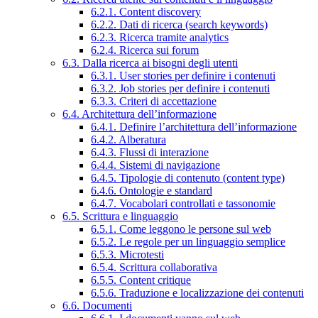
6.2.1. Content discovery
6.2.2. Dati di ricerca (search keywords)
6.2.3. Ricerca tramite analytics
6.2.4. Ricerca sui forum
6.3. Dalla ricerca ai bisogni degli utenti
6.3.1. User stories per definire i contenuti
6.3.2. Job stories per definire i contenuti
6.3.3. Criteri di accettazione
6.4. Architettura dell’informazione
6.4.1. Definire l’architettura dell’informazione
6.4.2. Alberatura
6.4.3. Flussi di interazione
6.4.4. Sistemi di navigazione
6.4.5. Tipologie di contenuto (content type)
6.4.6. Ontologie e standard
6.4.7. Vocabolari controllati e tassonomie
6.5. Scrittura e linguaggio
6.5.1. Come leggono le persone sul web
6.5.2. Le regole per un linguaggio semplice
6.5.3. Microtesti
6.5.4. Scrittura collaborativa
6.5.5. Content critique
6.5.6. Traduzione e localizzazione dei contenuti
6.6. Documenti