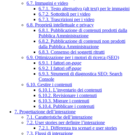
6.7. Immagini e video
6.7.1. Testo alternativo (alt text) per le immagini
6.7.2. Sottotitoli per i video
6.7.3. Trascrizioni per i video
6.8. Proprietà intellettuale e privacy
6.8.1. Pubblicazione di contenuti prodotti dalla
Pubblica Amministrazione
6.8.2. Pubblicazione di contenuti non prodotti
dalla Pubblica Amministrazione
6.8.3. Consenso dei soggetti ritratti
6.9. Ottimizzazione per i motori di ricerca (SEO)
6.9.1. I fattori
on-page
6.9.2. I fattori
off-page
6.9.3. Strumenti di diagnostica SEO: Search
Console
6.10. Gestire i contenuti
6.10.1. L’inventario dei contenuti
6.10.2. Revisionare i contenuti
6.10.3. Migrare i contenuti
6.10.4. Pubblicare i contenuti
7. Progettazione dell’interazione
7.1. Caratteristiche dell’interazione
7.2. User stories per definire l’interazione
7.2.1. Differenza tra scenari e user stories
7.3. Flussi di interazione