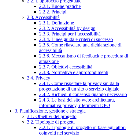
2.2. L’approccio progettuale
2.2.1. Buone pratiche
2.2.2. Principi
2.3. Accessibilità
2.3.1. Definizione
2.3.2. Accessibilità by design
2.3.3. Principi per l’accessibilità
2.3.4. Linee guida e criteri di successo
2.3.5. Come rilasciare una dichiarazione di
accessibilità
2.3.6. Meccanismo di feedback e procedura di
attuazione
2.3.7. Obiettivi accessibilità
2.3.8. Normativa e approfondimenti
2.4. Privacy
2.4.1. Come rispettare la privacy sin dalla
progettazione di un sito o servizio digitale
2.4.2. Richiedi il consenso quando necessario
2.4.3. Le basi del sito web: architettura,
informativa privacy, riferimenti DPO
3. Pianificazione, gestione e strategia
3.1. Obiettivi del progetto
3.2. Tipologie di progetti
3.2.1. Tipologie di progetto in base agli attori
coinvolti nel servizio