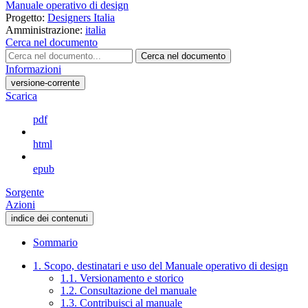
Manuale operativo di design
Progetto:
Designers Italia
Amministrazione:
italia
Cerca nel documento
Cerca nel documento
Informazioni
versione-corrente
Scarica
pdf
html
epub
Sorgente
Azioni
indice dei contenuti
Sommario
1. Scopo, destinatari e uso del Manuale operativo di design
1.1. Versionamento e storico
1.2. Consultazione del manuale
1.3. Contribuisci al manuale