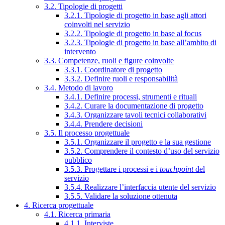
3.2. Tipologie di progetti
3.2.1. Tipologie di progetto in base agli attori
coinvolti nel servizio
3.2.2. Tipologie di progetto in base al focus
3.2.3. Tipologie di progetto in base all’ambito di
intervento
3.3. Competenze, ruoli e figure coinvolte
3.3.1. Coordinatore di progetto
3.3.2. Definire ruoli e responsabilità
3.4. Metodo di lavoro
3.4.1. Definire processi, strumenti e rituali
3.4.2. Curare la documentazione di progetto
3.4.3. Organizzare tavoli tecnici collaborativi
3.4.4. Prendere decisioni
3.5. Il processo progettuale
3.5.1. Organizzare il progetto e la sua gestione
3.5.2. Comprendere il contesto d’uso del servizio
pubblico
3.5.3. Progettare i processi e i
touchpoint
del
servizio
3.5.4. Realizzare l’interfaccia utente del servizio
3.5.5. Validare la soluzione ottenuta
4. Ricerca progettuale
4.1. Ricerca primaria
4.1.1. Interviste