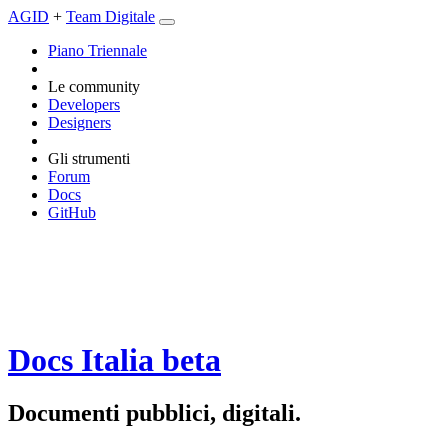
AGID
+
Team Digitale
Piano Triennale
Le community
Developers
Designers
Gli strumenti
Forum
Docs
GitHub
Docs Italia
beta
Documenti pubblici, digitali.