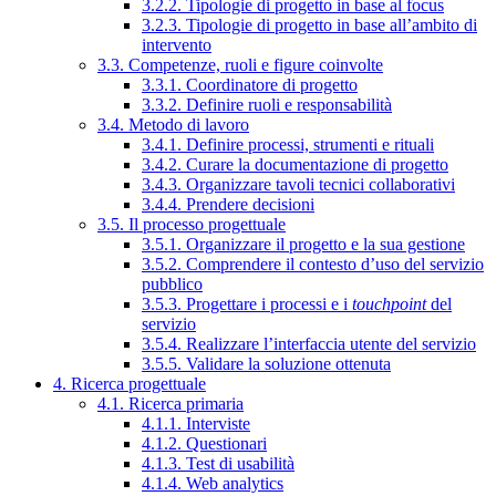
3.2.2. Tipologie di progetto in base al focus
3.2.3. Tipologie di progetto in base all’ambito di
intervento
3.3. Competenze, ruoli e figure coinvolte
3.3.1. Coordinatore di progetto
3.3.2. Definire ruoli e responsabilità
3.4. Metodo di lavoro
3.4.1. Definire processi, strumenti e rituali
3.4.2. Curare la documentazione di progetto
3.4.3. Organizzare tavoli tecnici collaborativi
3.4.4. Prendere decisioni
3.5. Il processo progettuale
3.5.1. Organizzare il progetto e la sua gestione
3.5.2. Comprendere il contesto d’uso del servizio
pubblico
3.5.3. Progettare i processi e i
touchpoint
del
servizio
3.5.4. Realizzare l’interfaccia utente del servizio
3.5.5. Validare la soluzione ottenuta
4. Ricerca progettuale
4.1. Ricerca primaria
4.1.1. Interviste
4.1.2. Questionari
4.1.3. Test di usabilità
4.1.4. Web analytics