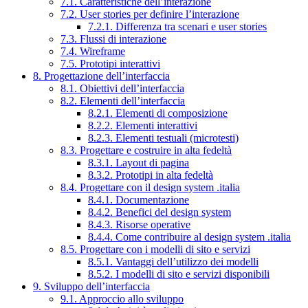
7.1. Caratteristiche dell’interazione
7.2. User stories per definire l’interazione
7.2.1. Differenza tra scenari e user stories
7.3. Flussi di interazione
7.4. Wireframe
7.5. Prototipi interattivi
8. Progettazione dell’interfaccia
8.1. Obiettivi dell’interfaccia
8.2. Elementi dell’interfaccia
8.2.1. Elementi di composizione
8.2.2. Elementi interattivi
8.2.3. Elementi testuali (microtesti)
8.3. Progettare e costruire in alta fedeltà
8.3.1. Layout di pagina
8.3.2. Prototipi in alta fedeltà
8.4. Progettare con il design system .italia
8.4.1. Documentazione
8.4.2. Benefici del design system
8.4.3. Risorse operative
8.4.4. Come contribuire al design system .italia
8.5. Progettare con i modelli di sito e servizi
8.5.1. Vantaggi dell’utilizzo dei modelli
8.5.2. I modelli di sito e servizi disponibili
9. Sviluppo dell’interfaccia
9.1. Approccio allo sviluppo