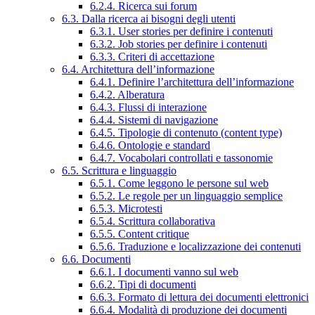
6.2.4. Ricerca sui forum
6.3. Dalla ricerca ai bisogni degli utenti
6.3.1. User stories per definire i contenuti
6.3.2. Job stories per definire i contenuti
6.3.3. Criteri di accettazione
6.4. Architettura dell’informazione
6.4.1. Definire l’architettura dell’informazione
6.4.2. Alberatura
6.4.3. Flussi di interazione
6.4.4. Sistemi di navigazione
6.4.5. Tipologie di contenuto (content type)
6.4.6. Ontologie e standard
6.4.7. Vocabolari controllati e tassonomie
6.5. Scrittura e linguaggio
6.5.1. Come leggono le persone sul web
6.5.2. Le regole per un linguaggio semplice
6.5.3. Microtesti
6.5.4. Scrittura collaborativa
6.5.5. Content critique
6.5.6. Traduzione e localizzazione dei contenuti
6.6. Documenti
6.6.1. I documenti vanno sul web
6.6.2. Tipi di documenti
6.6.3. Formato di lettura dei documenti elettronici
6.6.4. Modalità di produzione dei documenti