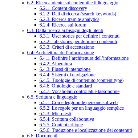
6.2. Ricerca utente sui contenuti e il linguaggio
6.2.1. Content discovery
6.2.2. Dati di ricerca (search keywords)
6.2.3. Ricerca tramite analytics
6.2.4. Ricerca sui forum
6.3. Dalla ricerca ai bisogni degli utenti
6.3.1. User stories per definire i contenuti
6.3.2. Job stories per definire i contenuti
6.3.3. Criteri di accettazione
6.4. Architettura dell’informazione
6.4.1. Definire l’architettura dell’informazione
6.4.2. Alberatura
6.4.3. Flussi di interazione
6.4.4. Sistemi di navigazione
6.4.5. Tipologie di contenuto (content type)
6.4.6. Ontologie e standard
6.4.7. Vocabolari controllati e tassonomie
6.5. Scrittura e linguaggio
6.5.1. Come leggono le persone sul web
6.5.2. Le regole per un linguaggio semplice
6.5.3. Microtesti
6.5.4. Scrittura collaborativa
6.5.5. Content critique
6.5.6. Traduzione e localizzazione dei contenuti
6.6. Documenti