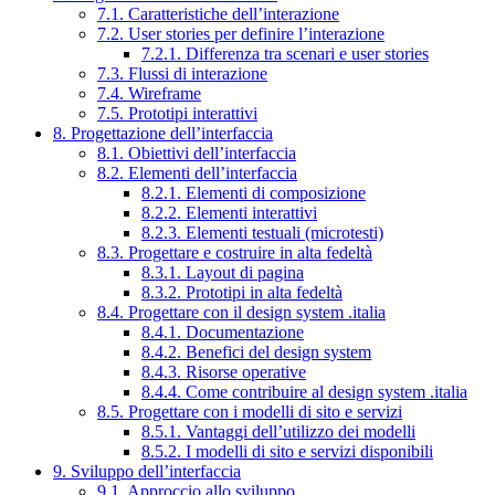
7.1. Caratteristiche dell’interazione
7.2. User stories per definire l’interazione
7.2.1. Differenza tra scenari e user stories
7.3. Flussi di interazione
7.4. Wireframe
7.5. Prototipi interattivi
8. Progettazione dell’interfaccia
8.1. Obiettivi dell’interfaccia
8.2. Elementi dell’interfaccia
8.2.1. Elementi di composizione
8.2.2. Elementi interattivi
8.2.3. Elementi testuali (microtesti)
8.3. Progettare e costruire in alta fedeltà
8.3.1. Layout di pagina
8.3.2. Prototipi in alta fedeltà
8.4. Progettare con il design system .italia
8.4.1. Documentazione
8.4.2. Benefici del design system
8.4.3. Risorse operative
8.4.4. Come contribuire al design system .italia
8.5. Progettare con i modelli di sito e servizi
8.5.1. Vantaggi dell’utilizzo dei modelli
8.5.2. I modelli di sito e servizi disponibili
9. Sviluppo dell’interfaccia
9.1. Approccio allo sviluppo