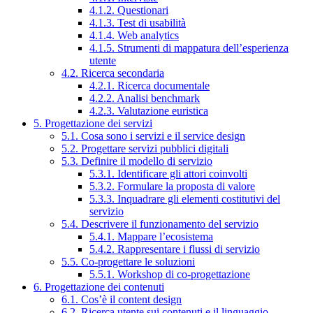
4.1.2. Questionari
4.1.3. Test di usabilità
4.1.4. Web analytics
4.1.5. Strumenti di mappatura dell’esperienza
utente
4.2. Ricerca secondaria
4.2.1. Ricerca documentale
4.2.2. Analisi benchmark
4.2.3. Valutazione euristica
5. Progettazione dei servizi
5.1. Cosa sono i servizi e il service design
5.2. Progettare servizi pubblici digitali
5.3. Definire il modello di servizio
5.3.1. Identificare gli attori coinvolti
5.3.2. Formulare la proposta di valore
5.3.3. Inquadrare gli elementi costitutivi del
servizio
5.4. Descrivere il funzionamento del servizio
5.4.1. Mappare l’ecosistema
5.4.2. Rappresentare i flussi di servizio
5.5. Co-progettare le soluzioni
5.5.1. Workshop di co-progettazione
6. Progettazione dei contenuti
6.1. Cos’è il content design
6.2. Ricerca utente sui contenuti e il linguaggio