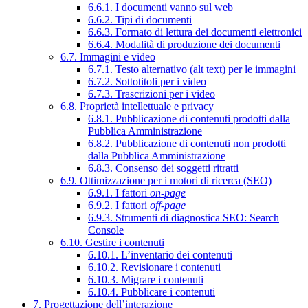
6.6.1. I documenti vanno sul web
6.6.2. Tipi di documenti
6.6.3. Formato di lettura dei documenti elettronici
6.6.4. Modalità di produzione dei documenti
6.7. Immagini e video
6.7.1. Testo alternativo (alt text) per le immagini
6.7.2. Sottotitoli per i video
6.7.3. Trascrizioni per i video
6.8. Proprietà intellettuale e privacy
6.8.1. Pubblicazione di contenuti prodotti dalla
Pubblica Amministrazione
6.8.2. Pubblicazione di contenuti non prodotti
dalla Pubblica Amministrazione
6.8.3. Consenso dei soggetti ritratti
6.9. Ottimizzazione per i motori di ricerca (SEO)
6.9.1. I fattori
on-page
6.9.2. I fattori
off-page
6.9.3. Strumenti di diagnostica SEO: Search
Console
6.10. Gestire i contenuti
6.10.1. L’inventario dei contenuti
6.10.2. Revisionare i contenuti
6.10.3. Migrare i contenuti
6.10.4. Pubblicare i contenuti
7. Progettazione dell’interazione