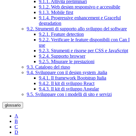
9.1.1. Attività preliminari
9.1.2. Web design responsivo e accessibile
9.1.3. Mobile first
9.1.4. Progressive enhancement e Graceful
degradation
9.2. Strumenti di supporto allo sviluppo del software
9.2.1. Feature detection
9.2.2. Verificare le feature disponibili con Can I
use
9.2.3. Strumenti e risorse per CSS e JavaScript
9.2.4. Supporto browser
9.2.5. Misurare le prestazioni
9.3. Catalogo del riuso
9.4. Sviluppare con il design system .italia
9.4.1. Il framework Bootstrap Italia
9.4.2. Il kit di sviluppo React
9.4.3. Il kit di sviluppo Angular
9.5. Sviluppare con i modelli di sito e servizi
glossario
A
B
C
D