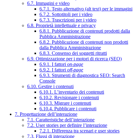
6.7. Immagini e video
6.7.1. Testo alternativo (alt text) per le immagini
6.7.2. Sottotitoli per i video
6.7.3. Trascrizioni per i video
6.8. Proprietà intellettuale e privacy
6.8.1. Pubblicazione di contenuti prodotti dalla
Pubblica Amministrazione
6.8.2. Pubblicazione di contenuti non prodotti
dalla Pubblica Amministrazione
6.8.3. Consenso dei soggetti ritratti
6.9. Ottimizzazione per i motori di ricerca (SEO)
6.9.1. I fattori
on-page
6.9.2. I fattori
off-page
6.9.3. Strumenti di diagnostica SEO: Search
Console
6.10. Gestire i contenuti
6.10.1. L’inventario dei contenuti
6.10.2. Revisionare i contenuti
6.10.3. Migrare i contenuti
6.10.4. Pubblicare i contenuti
7. Progettazione dell’interazione
7.1. Caratteristiche dell’interazione
7.2. User stories per definire l’interazione
7.2.1. Differenza tra scenari e user stories
7.3. Flussi di interazione