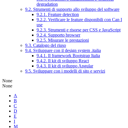
degradation
9.2. Strumenti di supporto allo sviluppo del software
9.2.1. Feature detection
9.2.2. Verificare le feature disponibili con Can I
use
9.2.3. Strumenti e risorse per CSS e JavaScript
9.2.4. Supporto browser
9.2.5. Misurare le prestazioni
9.3. Catalogo del riuso
9.4. Sviluppare con il design system .italia
9.4.1. Il framework Bootstrap Italia
9.4.2. Il kit di sviluppo React
9.4.3. Il kit di sviluppo Angular
9.5. Sviluppare con i modelli di sito e servizi
None
None
A
B
C
D
E
I
M