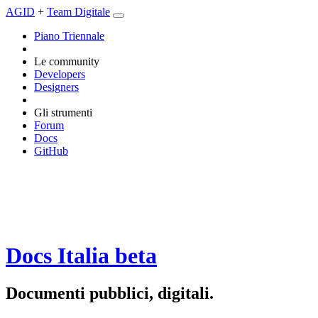
AGID
+
Team Digitale
Piano Triennale
Le community
Developers
Designers
Gli strumenti
Forum
Docs
GitHub
Docs Italia
beta
Documenti pubblici, digitali.