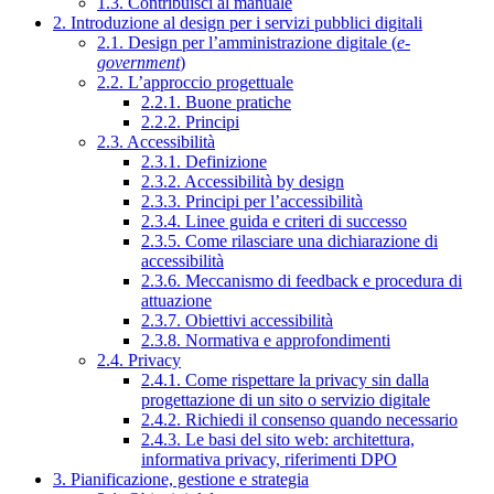
1.3. Contribuisci al manuale
2. Introduzione al design per i servizi pubblici digitali
2.1. Design per l’amministrazione digitale (
e-
government
)
2.2. L’approccio progettuale
2.2.1. Buone pratiche
2.2.2. Principi
2.3. Accessibilità
2.3.1. Definizione
2.3.2. Accessibilità by design
2.3.3. Principi per l’accessibilità
2.3.4. Linee guida e criteri di successo
2.3.5. Come rilasciare una dichiarazione di
accessibilità
2.3.6. Meccanismo di feedback e procedura di
attuazione
2.3.7. Obiettivi accessibilità
2.3.8. Normativa e approfondimenti
2.4. Privacy
2.4.1. Come rispettare la privacy sin dalla
progettazione di un sito o servizio digitale
2.4.2. Richiedi il consenso quando necessario
2.4.3. Le basi del sito web: architettura,
informativa privacy, riferimenti DPO
3. Pianificazione, gestione e strategia