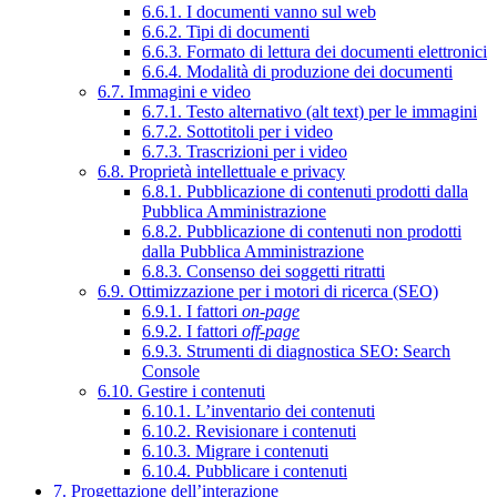
6.6.1. I documenti vanno sul web
6.6.2. Tipi di documenti
6.6.3. Formato di lettura dei documenti elettronici
6.6.4. Modalità di produzione dei documenti
6.7. Immagini e video
6.7.1. Testo alternativo (alt text) per le immagini
6.7.2. Sottotitoli per i video
6.7.3. Trascrizioni per i video
6.8. Proprietà intellettuale e privacy
6.8.1. Pubblicazione di contenuti prodotti dalla
Pubblica Amministrazione
6.8.2. Pubblicazione di contenuti non prodotti
dalla Pubblica Amministrazione
6.8.3. Consenso dei soggetti ritratti
6.9. Ottimizzazione per i motori di ricerca (SEO)
6.9.1. I fattori
on-page
6.9.2. I fattori
off-page
6.9.3. Strumenti di diagnostica SEO: Search
Console
6.10. Gestire i contenuti
6.10.1. L’inventario dei contenuti
6.10.2. Revisionare i contenuti
6.10.3. Migrare i contenuti
6.10.4. Pubblicare i contenuti
7. Progettazione dell’interazione