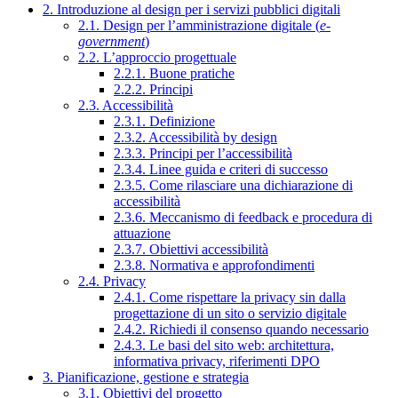
2. Introduzione al design per i servizi pubblici digitali
2.1. Design per l’amministrazione digitale (
e-
government
)
2.2. L’approccio progettuale
2.2.1. Buone pratiche
2.2.2. Principi
2.3. Accessibilità
2.3.1. Definizione
2.3.2. Accessibilità by design
2.3.3. Principi per l’accessibilità
2.3.4. Linee guida e criteri di successo
2.3.5. Come rilasciare una dichiarazione di
accessibilità
2.3.6. Meccanismo di feedback e procedura di
attuazione
2.3.7. Obiettivi accessibilità
2.3.8. Normativa e approfondimenti
2.4. Privacy
2.4.1. Come rispettare la privacy sin dalla
progettazione di un sito o servizio digitale
2.4.2. Richiedi il consenso quando necessario
2.4.3. Le basi del sito web: architettura,
informativa privacy, riferimenti DPO
3. Pianificazione, gestione e strategia
3.1. Obiettivi del progetto