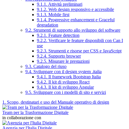
9.1.1. Attività preliminari
9.1.2. Web design responsivo e accessibile
9.1.3. Mobile first
9.1.4. Progressive enhancement e Graceful
degradation
9.2. Strumenti di supporto allo sviluppo del software
9.2.1. Feature detection
9.2.2. Verificare le feature disponibili con Can I
use
9.2.3. Strumenti e risorse per CSS e JavaScript
9.2.4. Supporto browser
9.2.5. Misurare le prestazioni
9.3. Catalogo del riuso
9.4. Sviluppare con il design system .italia
9.4.1. Il framework Bootstrap Italia
9.4.2. Il kit di sviluppo React
9.4.3. Il kit di sviluppo Angular
9.5. Sviluppare con i modelli di sito e servizi
1. Scopo, destinatari e uso del Manuale operativo di design
Team per la Trasformazione Digitale
in collaborazione con
Agenzia per l'Italia Digitale