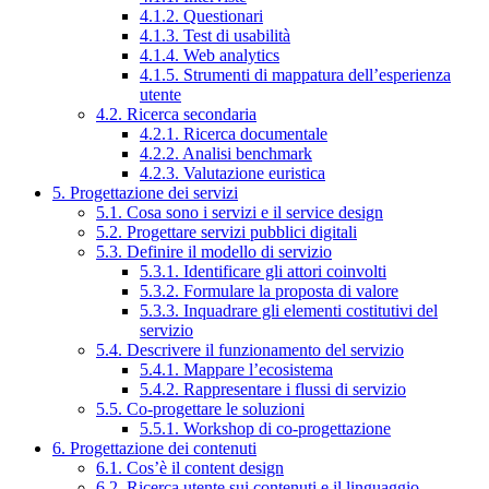
4.1.2. Questionari
4.1.3. Test di usabilità
4.1.4. Web analytics
4.1.5. Strumenti di mappatura dell’esperienza
utente
4.2. Ricerca secondaria
4.2.1. Ricerca documentale
4.2.2. Analisi benchmark
4.2.3. Valutazione euristica
5. Progettazione dei servizi
5.1. Cosa sono i servizi e il service design
5.2. Progettare servizi pubblici digitali
5.3. Definire il modello di servizio
5.3.1. Identificare gli attori coinvolti
5.3.2. Formulare la proposta di valore
5.3.3. Inquadrare gli elementi costitutivi del
servizio
5.4. Descrivere il funzionamento del servizio
5.4.1. Mappare l’ecosistema
5.4.2. Rappresentare i flussi di servizio
5.5. Co-progettare le soluzioni
5.5.1. Workshop di co-progettazione
6. Progettazione dei contenuti
6.1. Cos’è il content design
6.2. Ricerca utente sui contenuti e il linguaggio