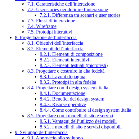
7.1. Caratteristiche dell’interazione
7.2. User stories per definire l’interazione
7.2.1. Differenza tra scenari e user stories
7.3. Flussi di interazione
7.4. Wireframe
7.5. Prototipi interattivi
8. Progettazione dell’interfaccia
8.1. Obiettivi dell’interfaccia
8.2. Elementi dell’interfaccia
8.2.1. Elementi di composizione
8.2.2. Elementi interattivi
8.2.3. Elementi testuali (microtesti)
8.3. Progettare e costruire in alta fedeltà
8.3.1. Layout di pagina
8.3.2. Prototipi in alta fedeltà
8.4. Progettare con il design system .italia
8.4.1. Documentazione
8.4.2. Benefici del design system
8.4.3. Risorse operative
8.4.4. Come contribuire al design system .italia
8.5. Progettare con i modelli di sito e servizi
8.5.1. Vantaggi dell’utilizzo dei modelli
8.5.2. I modelli di sito e servizi disponibili
9. Sviluppo dell’interfaccia
9.1. Approccio allo sviluppo