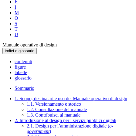
E
I
M
O
S
T
U
Manuale operativo di design
indici e glossario
contenuti
figure
tabelle
glossario
Sommario
1. Scopo, destinatari e uso del Manuale operativo di design
1.1. Versionamento e storico
1.2. Consultazione del manuale
1.3. Contribuisci al manuale
2. Introduzione al design per i servizi pubblici digitali
2.1. Design per l’amministrazione digitale (
e-
government
)