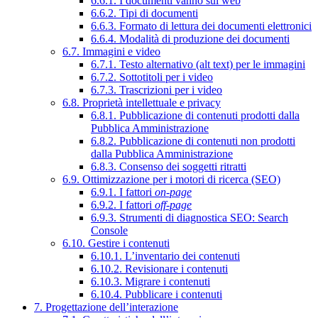
6.6.1. I documenti vanno sul web
6.6.2. Tipi di documenti
6.6.3. Formato di lettura dei documenti elettronici
6.6.4. Modalità di produzione dei documenti
6.7. Immagini e video
6.7.1. Testo alternativo (alt text) per le immagini
6.7.2. Sottotitoli per i video
6.7.3. Trascrizioni per i video
6.8. Proprietà intellettuale e privacy
6.8.1. Pubblicazione di contenuti prodotti dalla
Pubblica Amministrazione
6.8.2. Pubblicazione di contenuti non prodotti
dalla Pubblica Amministrazione
6.8.3. Consenso dei soggetti ritratti
6.9. Ottimizzazione per i motori di ricerca (SEO)
6.9.1. I fattori
on-page
6.9.2. I fattori
off-page
6.9.3. Strumenti di diagnostica SEO: Search
Console
6.10. Gestire i contenuti
6.10.1. L’inventario dei contenuti
6.10.2. Revisionare i contenuti
6.10.3. Migrare i contenuti
6.10.4. Pubblicare i contenuti
7. Progettazione dell’interazione