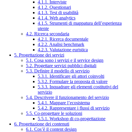
4.1.1. Interviste
4.1.2. Questionari
4.1.3. Test di usabilità
4.1.4. Web analytics
4.1.5. Strumenti di mappatura dell’esperienza
utente
4.2. Ricerca secondaria
4.2.1. Ricerca documentale
4.2.2. Analisi benchmark
4.2.3. Valutazione euristica
5. Progettazione dei servizi
5.1. Cosa sono i servizi e il service design
5.2. Progettare servizi pubblici digitali
5.3. Definire il modello di servizio
5.3.1. Identificare gli attori coinvolti
5.3.2. Formulare la proposta di valore
5.3.3. Inquadrare gli elementi costitutivi del
servizio
5.4. Descrivere il funzionamento del servizio
5.4.1. Mappare l’ecosistema
5.4.2. Rappresentare i flussi di servizio
5.5. Co-progettare le soluzioni
5.5.1. Workshop di co-progettazione
6. Progettazione dei contenuti
6.1. Cos’è il content design