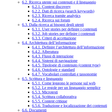
6.2. Ricerca utente sui contenuti e il linguaggio
6.2.1. Content discovery
6.2.2. Dati di ricerca (search keywords)
6.2.3. Ricerca tramite analytics
6.2.4. Ricerca sui forum
6.3. Dalla ricerca ai bisogni degli utenti
6.3.1. User stories per definire i contenuti
6.3.2. Job stories per definire i contenuti
6.3.3. Criteri di accettazione
6.4. Architettura dell’informazione
6.4.1. Definire l’architettura dell’informazione
6.4.2. Alberatura
6.4.3. Flussi di interazione
6.4.4. Sistemi di navigazione
6.4.5. Tipologie di contenuto (content type)
6.4.6. Ontologie e standard
6.4.7. Vocabolari controllati e tassonomie
6.5. Scrittura e linguaggio
6.5.1. Come leggono le persone sul web
6.5.2. Le regole per un linguaggio semplice
6.5.3. Microtesti
6.5.4. Scrittura collaborativa
6.5.5. Content critique
6.5.6. Traduzione e localizzazione dei contenuti
6.6. Documenti