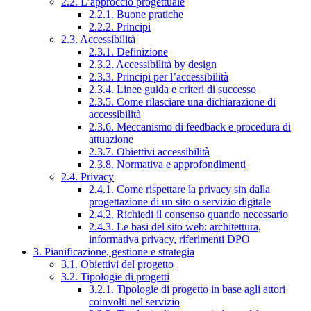
2.2. L’approccio progettuale
2.2.1. Buone pratiche
2.2.2. Principi
2.3. Accessibilità
2.3.1. Definizione
2.3.2. Accessibilità by design
2.3.3. Principi per l’accessibilità
2.3.4. Linee guida e criteri di successo
2.3.5. Come rilasciare una dichiarazione di
accessibilità
2.3.6. Meccanismo di feedback e procedura di
attuazione
2.3.7. Obiettivi accessibilità
2.3.8. Normativa e approfondimenti
2.4. Privacy
2.4.1. Come rispettare la privacy sin dalla
progettazione di un sito o servizio digitale
2.4.2. Richiedi il consenso quando necessario
2.4.3. Le basi del sito web: architettura,
informativa privacy, riferimenti DPO
3. Pianificazione, gestione e strategia
3.1. Obiettivi del progetto
3.2. Tipologie di progetti
3.2.1. Tipologie di progetto in base agli attori
coinvolti nel servizio