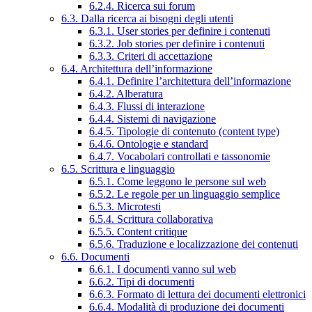
6.2.4. Ricerca sui forum
6.3. Dalla ricerca ai bisogni degli utenti
6.3.1. User stories per definire i contenuti
6.3.2. Job stories per definire i contenuti
6.3.3. Criteri di accettazione
6.4. Architettura dell’informazione
6.4.1. Definire l’architettura dell’informazione
6.4.2. Alberatura
6.4.3. Flussi di interazione
6.4.4. Sistemi di navigazione
6.4.5. Tipologie di contenuto (content type)
6.4.6. Ontologie e standard
6.4.7. Vocabolari controllati e tassonomie
6.5. Scrittura e linguaggio
6.5.1. Come leggono le persone sul web
6.5.2. Le regole per un linguaggio semplice
6.5.3. Microtesti
6.5.4. Scrittura collaborativa
6.5.5. Content critique
6.5.6. Traduzione e localizzazione dei contenuti
6.6. Documenti
6.6.1. I documenti vanno sul web
6.6.2. Tipi di documenti
6.6.3. Formato di lettura dei documenti elettronici
6.6.4. Modalità di produzione dei documenti