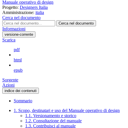
Manuale operativo di design
Progetto:
Designers Italia
Amministrazione:
italia
Cerca nel documento
Cerca nel documento
Informazioni
versione-corrente
Scarica
pdf
html
epub
Sorgente
Azioni
indice dei contenuti
Sommario
1. Scopo, destinatari e uso del Manuale operativo di design
1.1. Versionamento e storico
1.2. Consultazione del manuale
1.3. Contribuisci al manuale