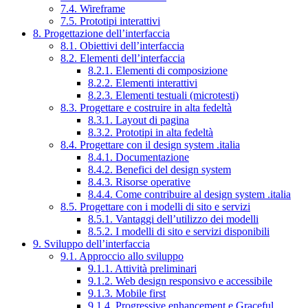
7.4. Wireframe
7.5. Prototipi interattivi
8. Progettazione dell’interfaccia
8.1. Obiettivi dell’interfaccia
8.2. Elementi dell’interfaccia
8.2.1. Elementi di composizione
8.2.2. Elementi interattivi
8.2.3. Elementi testuali (microtesti)
8.3. Progettare e costruire in alta fedeltà
8.3.1. Layout di pagina
8.3.2. Prototipi in alta fedeltà
8.4. Progettare con il design system .italia
8.4.1. Documentazione
8.4.2. Benefici del design system
8.4.3. Risorse operative
8.4.4. Come contribuire al design system .italia
8.5. Progettare con i modelli di sito e servizi
8.5.1. Vantaggi dell’utilizzo dei modelli
8.5.2. I modelli di sito e servizi disponibili
9. Sviluppo dell’interfaccia
9.1. Approccio allo sviluppo
9.1.1. Attività preliminari
9.1.2. Web design responsivo e accessibile
9.1.3. Mobile first
9.1.4. Progressive enhancement e Graceful