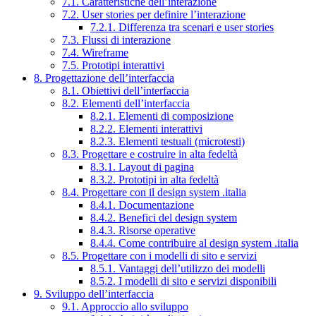
7.1. Caratteristiche dell’interazione
7.2. User stories per definire l’interazione
7.2.1. Differenza tra scenari e user stories
7.3. Flussi di interazione
7.4. Wireframe
7.5. Prototipi interattivi
8. Progettazione dell’interfaccia
8.1. Obiettivi dell’interfaccia
8.2. Elementi dell’interfaccia
8.2.1. Elementi di composizione
8.2.2. Elementi interattivi
8.2.3. Elementi testuali (microtesti)
8.3. Progettare e costruire in alta fedeltà
8.3.1. Layout di pagina
8.3.2. Prototipi in alta fedeltà
8.4. Progettare con il design system .italia
8.4.1. Documentazione
8.4.2. Benefici del design system
8.4.3. Risorse operative
8.4.4. Come contribuire al design system .italia
8.5. Progettare con i modelli di sito e servizi
8.5.1. Vantaggi dell’utilizzo dei modelli
8.5.2. I modelli di sito e servizi disponibili
9. Sviluppo dell’interfaccia
9.1. Approccio allo sviluppo