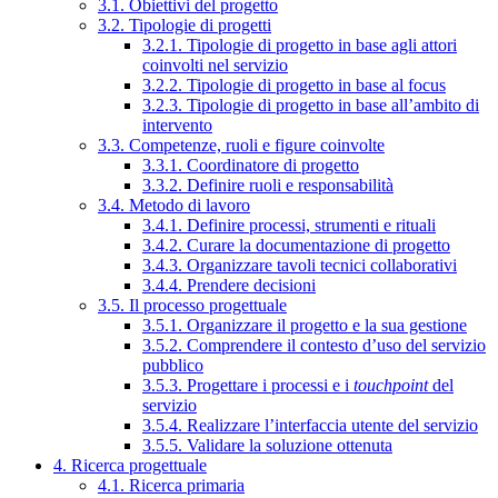
3.1. Obiettivi del progetto
3.2. Tipologie di progetti
3.2.1. Tipologie di progetto in base agli attori
coinvolti nel servizio
3.2.2. Tipologie di progetto in base al focus
3.2.3. Tipologie di progetto in base all’ambito di
intervento
3.3. Competenze, ruoli e figure coinvolte
3.3.1. Coordinatore di progetto
3.3.2. Definire ruoli e responsabilità
3.4. Metodo di lavoro
3.4.1. Definire processi, strumenti e rituali
3.4.2. Curare la documentazione di progetto
3.4.3. Organizzare tavoli tecnici collaborativi
3.4.4. Prendere decisioni
3.5. Il processo progettuale
3.5.1. Organizzare il progetto e la sua gestione
3.5.2. Comprendere il contesto d’uso del servizio
pubblico
3.5.3. Progettare i processi e i
touchpoint
del
servizio
3.5.4. Realizzare l’interfaccia utente del servizio
3.5.5. Validare la soluzione ottenuta
4. Ricerca progettuale
4.1. Ricerca primaria