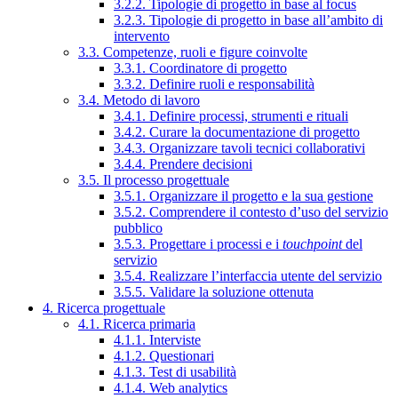
3.2.2. Tipologie di progetto in base al focus
3.2.3. Tipologie di progetto in base all’ambito di
intervento
3.3. Competenze, ruoli e figure coinvolte
3.3.1. Coordinatore di progetto
3.3.2. Definire ruoli e responsabilità
3.4. Metodo di lavoro
3.4.1. Definire processi, strumenti e rituali
3.4.2. Curare la documentazione di progetto
3.4.3. Organizzare tavoli tecnici collaborativi
3.4.4. Prendere decisioni
3.5. Il processo progettuale
3.5.1. Organizzare il progetto e la sua gestione
3.5.2. Comprendere il contesto d’uso del servizio
pubblico
3.5.3. Progettare i processi e i
touchpoint
del
servizio
3.5.4. Realizzare l’interfaccia utente del servizio
3.5.5. Validare la soluzione ottenuta
4. Ricerca progettuale
4.1. Ricerca primaria
4.1.1. Interviste
4.1.2. Questionari
4.1.3. Test di usabilità
4.1.4. Web analytics