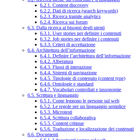
6.2.1. Content discovery
6.2.2. Dati di ricerca (search keywords)
6.2.3. Ricerca tramite analytics
6.2.4. Ricerca sui forum
6.3. Dalla ricerca ai bisogni degli utenti
6.3.1. User stories per definire i contenuti
6.3.2. Job stories per definire i contenuti
6.3.3. Criteri di accettazione
6.4. Architettura dell’informazione
6.4.1. Definire l’architettura dell’informazione
6.4.2. Alberatura
6.4.3. Flussi di interazione
6.4.4. Sistemi di navigazione
6.4.5. Tipologie di contenuto (content type)
6.4.6. Ontologie e standard
6.4.7. Vocabolari controllati e tassonomie
6.5. Scrittura e linguaggio
6.5.1. Come leggono le persone sul web
6.5.2. Le regole per un linguaggio semplice
6.5.3. Microtesti
6.5.4. Scrittura collaborativa
6.5.5. Content critique
6.5.6. Traduzione e localizzazione dei contenuti
6.6. Documenti