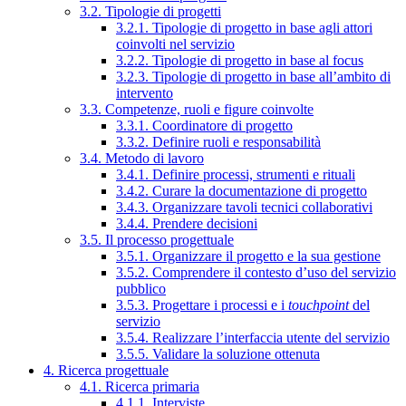
3.2. Tipologie di progetti
3.2.1. Tipologie di progetto in base agli attori
coinvolti nel servizio
3.2.2. Tipologie di progetto in base al focus
3.2.3. Tipologie di progetto in base all’ambito di
intervento
3.3. Competenze, ruoli e figure coinvolte
3.3.1. Coordinatore di progetto
3.3.2. Definire ruoli e responsabilità
3.4. Metodo di lavoro
3.4.1. Definire processi, strumenti e rituali
3.4.2. Curare la documentazione di progetto
3.4.3. Organizzare tavoli tecnici collaborativi
3.4.4. Prendere decisioni
3.5. Il processo progettuale
3.5.1. Organizzare il progetto e la sua gestione
3.5.2. Comprendere il contesto d’uso del servizio
pubblico
3.5.3. Progettare i processi e i
touchpoint
del
servizio
3.5.4. Realizzare l’interfaccia utente del servizio
3.5.5. Validare la soluzione ottenuta
4. Ricerca progettuale
4.1. Ricerca primaria
4.1.1. Interviste