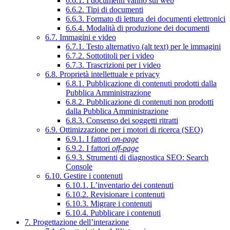
6.6.1. I documenti vanno sul web
6.6.2. Tipi di documenti
6.6.3. Formato di lettura dei documenti elettronici
6.6.4. Modalità di produzione dei documenti
6.7. Immagini e video
6.7.1. Testo alternativo (alt text) per le immagini
6.7.2. Sottotitoli per i video
6.7.3. Trascrizioni per i video
6.8. Proprietà intellettuale e privacy
6.8.1. Pubblicazione di contenuti prodotti dalla
Pubblica Amministrazione
6.8.2. Pubblicazione di contenuti non prodotti
dalla Pubblica Amministrazione
6.8.3. Consenso dei soggetti ritratti
6.9. Ottimizzazione per i motori di ricerca (SEO)
6.9.1. I fattori
on-page
6.9.2. I fattori
off-page
6.9.3. Strumenti di diagnostica SEO: Search
Console
6.10. Gestire i contenuti
6.10.1. L’inventario dei contenuti
6.10.2. Revisionare i contenuti
6.10.3. Migrare i contenuti
6.10.4. Pubblicare i contenuti
7. Progettazione dell’interazione