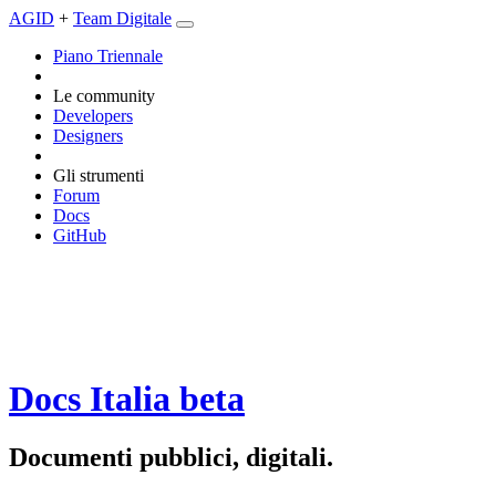
AGID
+
Team Digitale
Piano Triennale
Le community
Developers
Designers
Gli strumenti
Forum
Docs
GitHub
Docs Italia
beta
Documenti pubblici, digitali.