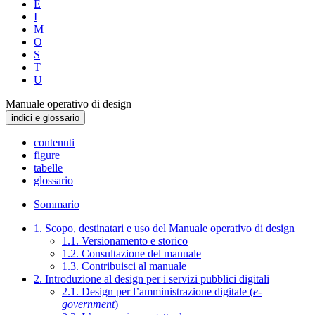
E
I
M
O
S
T
U
Manuale operativo di design
indici e glossario
contenuti
figure
tabelle
glossario
Sommario
1. Scopo, destinatari e uso del Manuale operativo di design
1.1. Versionamento e storico
1.2. Consultazione del manuale
1.3. Contribuisci al manuale
2. Introduzione al design per i servizi pubblici digitali
2.1. Design per l’amministrazione digitale (
e-
government
)