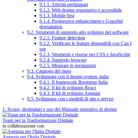
9.1.1. Attività preliminari
9.1.2. Web design responsivo e accessibile
9.1.3. Mobile first
9.1.4. Progressive enhancement e Graceful
degradation
9.2. Strumenti di supporto allo sviluppo del software
9.2.1. Feature detection
9.2.2. Verificare le feature disponibili con Can I
use
9.2.3. Strumenti e risorse per CSS e JavaScript
9.2.4. Supporto browser
9.2.5. Misurare le prestazioni
9.3. Catalogo del riuso
9.4. Sviluppare con il design system .italia
9.4.1. Il framework Bootstrap Italia
9.4.2. Il kit di sviluppo React
9.4.3. Il kit di sviluppo Angular
9.5. Sviluppare con i modelli di sito e servizi
1. Scopo, destinatari e uso del Manuale operativo di design
Team per la Trasformazione Digitale
in collaborazione con
Agenzia per l'Italia Digitale