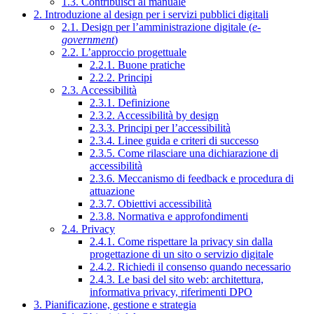
1.3. Contribuisci al manuale
2. Introduzione al design per i servizi pubblici digitali
2.1. Design per l’amministrazione digitale (
e-
government
)
2.2. L’approccio progettuale
2.2.1. Buone pratiche
2.2.2. Principi
2.3. Accessibilità
2.3.1. Definizione
2.3.2. Accessibilità by design
2.3.3. Principi per l’accessibilità
2.3.4. Linee guida e criteri di successo
2.3.5. Come rilasciare una dichiarazione di
accessibilità
2.3.6. Meccanismo di feedback e procedura di
attuazione
2.3.7. Obiettivi accessibilità
2.3.8. Normativa e approfondimenti
2.4. Privacy
2.4.1. Come rispettare la privacy sin dalla
progettazione di un sito o servizio digitale
2.4.2. Richiedi il consenso quando necessario
2.4.3. Le basi del sito web: architettura,
informativa privacy, riferimenti DPO
3. Pianificazione, gestione e strategia