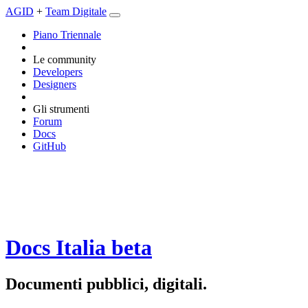
AGID
+
Team Digitale
Piano Triennale
Le community
Developers
Designers
Gli strumenti
Forum
Docs
GitHub
Docs Italia
beta
Documenti pubblici, digitali.