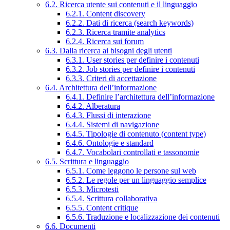
6.2. Ricerca utente sui contenuti e il linguaggio
6.2.1. Content discovery
6.2.2. Dati di ricerca (search keywords)
6.2.3. Ricerca tramite analytics
6.2.4. Ricerca sui forum
6.3. Dalla ricerca ai bisogni degli utenti
6.3.1. User stories per definire i contenuti
6.3.2. Job stories per definire i contenuti
6.3.3. Criteri di accettazione
6.4. Architettura dell’informazione
6.4.1. Definire l’architettura dell’informazione
6.4.2. Alberatura
6.4.3. Flussi di interazione
6.4.4. Sistemi di navigazione
6.4.5. Tipologie di contenuto (content type)
6.4.6. Ontologie e standard
6.4.7. Vocabolari controllati e tassonomie
6.5. Scrittura e linguaggio
6.5.1. Come leggono le persone sul web
6.5.2. Le regole per un linguaggio semplice
6.5.3. Microtesti
6.5.4. Scrittura collaborativa
6.5.5. Content critique
6.5.6. Traduzione e localizzazione dei contenuti
6.6. Documenti