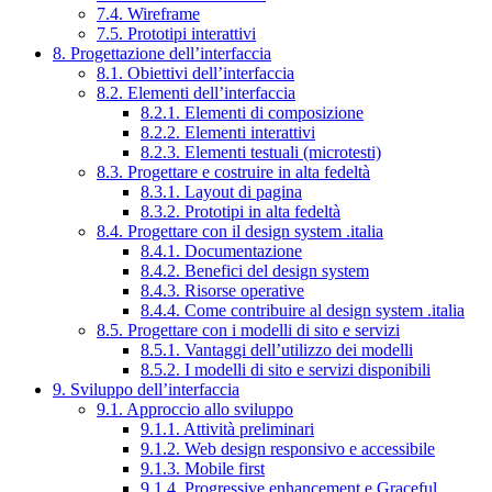
7.4. Wireframe
7.5. Prototipi interattivi
8. Progettazione dell’interfaccia
8.1. Obiettivi dell’interfaccia
8.2. Elementi dell’interfaccia
8.2.1. Elementi di composizione
8.2.2. Elementi interattivi
8.2.3. Elementi testuali (microtesti)
8.3. Progettare e costruire in alta fedeltà
8.3.1. Layout di pagina
8.3.2. Prototipi in alta fedeltà
8.4. Progettare con il design system .italia
8.4.1. Documentazione
8.4.2. Benefici del design system
8.4.3. Risorse operative
8.4.4. Come contribuire al design system .italia
8.5. Progettare con i modelli di sito e servizi
8.5.1. Vantaggi dell’utilizzo dei modelli
8.5.2. I modelli di sito e servizi disponibili
9. Sviluppo dell’interfaccia
9.1. Approccio allo sviluppo
9.1.1. Attività preliminari
9.1.2. Web design responsivo e accessibile
9.1.3. Mobile first
9.1.4. Progressive enhancement e Graceful