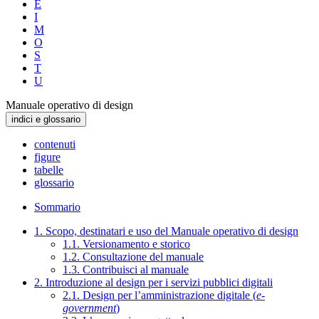
E
I
M
O
S
T
U
Manuale operativo di design
indici e glossario
contenuti
figure
tabelle
glossario
Sommario
1. Scopo, destinatari e uso del Manuale operativo di design
1.1. Versionamento e storico
1.2. Consultazione del manuale
1.3. Contribuisci al manuale
2. Introduzione al design per i servizi pubblici digitali
2.1. Design per l’amministrazione digitale (
e-
government
)