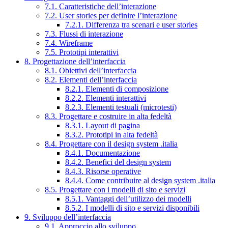
7.1. Caratteristiche dell’interazione
7.2. User stories per definire l’interazione
7.2.1. Differenza tra scenari e user stories
7.3. Flussi di interazione
7.4. Wireframe
7.5. Prototipi interattivi
8. Progettazione dell’interfaccia
8.1. Obiettivi dell’interfaccia
8.2. Elementi dell’interfaccia
8.2.1. Elementi di composizione
8.2.2. Elementi interattivi
8.2.3. Elementi testuali (microtesti)
8.3. Progettare e costruire in alta fedeltà
8.3.1. Layout di pagina
8.3.2. Prototipi in alta fedeltà
8.4. Progettare con il design system .italia
8.4.1. Documentazione
8.4.2. Benefici del design system
8.4.3. Risorse operative
8.4.4. Come contribuire al design system .italia
8.5. Progettare con i modelli di sito e servizi
8.5.1. Vantaggi dell’utilizzo dei modelli
8.5.2. I modelli di sito e servizi disponibili
9. Sviluppo dell’interfaccia
9.1. Approccio allo sviluppo