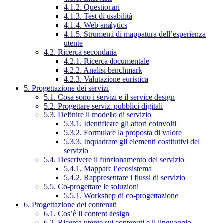
4.1.2. Questionari
4.1.3. Test di usabilità
4.1.4. Web analytics
4.1.5. Strumenti di mappatura dell’esperienza
utente
4.2. Ricerca secondaria
4.2.1. Ricerca documentale
4.2.2. Analisi benchmark
4.2.3. Valutazione euristica
5. Progettazione dei servizi
5.1. Cosa sono i servizi e il service design
5.2. Progettare servizi pubblici digitali
5.3. Definire il modello di servizio
5.3.1. Identificare gli attori coinvolti
5.3.2. Formulare la proposta di valore
5.3.3. Inquadrare gli elementi costitutivi del
servizio
5.4. Descrivere il funzionamento del servizio
5.4.1. Mappare l’ecosistema
5.4.2. Rappresentare i flussi di servizio
5.5. Co-progettare le soluzioni
5.5.1. Workshop di co-progettazione
6. Progettazione dei contenuti
6.1. Cos’è il content design
6.2. Ricerca utente sui contenuti e il linguaggio