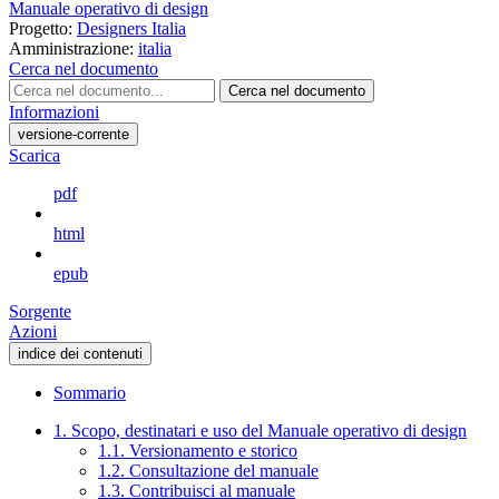
Manuale operativo di design
Progetto:
Designers Italia
Amministrazione:
italia
Cerca nel documento
Cerca nel documento
Informazioni
versione-corrente
Scarica
pdf
html
epub
Sorgente
Azioni
indice dei contenuti
Sommario
1. Scopo, destinatari e uso del Manuale operativo di design
1.1. Versionamento e storico
1.2. Consultazione del manuale
1.3. Contribuisci al manuale