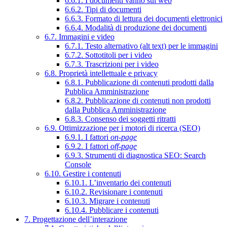
6.6.1. I documenti vanno sul web
6.6.2. Tipi di documenti
6.6.3. Formato di lettura dei documenti elettronici
6.6.4. Modalità di produzione dei documenti
6.7. Immagini e video
6.7.1. Testo alternativo (alt text) per le immagini
6.7.2. Sottotitoli per i video
6.7.3. Trascrizioni per i video
6.8. Proprietà intellettuale e privacy
6.8.1. Pubblicazione di contenuti prodotti dalla
Pubblica Amministrazione
6.8.2. Pubblicazione di contenuti non prodotti
dalla Pubblica Amministrazione
6.8.3. Consenso dei soggetti ritratti
6.9. Ottimizzazione per i motori di ricerca (SEO)
6.9.1. I fattori
on-page
6.9.2. I fattori
off-page
6.9.3. Strumenti di diagnostica SEO: Search
Console
6.10. Gestire i contenuti
6.10.1. L’inventario dei contenuti
6.10.2. Revisionare i contenuti
6.10.3. Migrare i contenuti
6.10.4. Pubblicare i contenuti
7. Progettazione dell’interazione