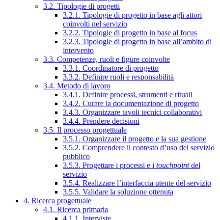
3.2. Tipologie di progetti
3.2.1. Tipologie di progetto in base agli attori
coinvolti nel servizio
3.2.2. Tipologie di progetto in base al focus
3.2.3. Tipologie di progetto in base all’ambito di
intervento
3.3. Competenze, ruoli e figure coinvolte
3.3.1. Coordinatore di progetto
3.3.2. Definire ruoli e responsabilità
3.4. Metodo di lavoro
3.4.1. Definire processi, strumenti e rituali
3.4.2. Curare la documentazione di progetto
3.4.3. Organizzare tavoli tecnici collaborativi
3.4.4. Prendere decisioni
3.5. Il processo progettuale
3.5.1. Organizzare il progetto e la sua gestione
3.5.2. Comprendere il contesto d’uso del servizio
pubblico
3.5.3. Progettare i processi e i
touchpoint
del
servizio
3.5.4. Realizzare l’interfaccia utente del servizio
3.5.5. Validare la soluzione ottenuta
4. Ricerca progettuale
4.1. Ricerca primaria
4.1.1. Interviste