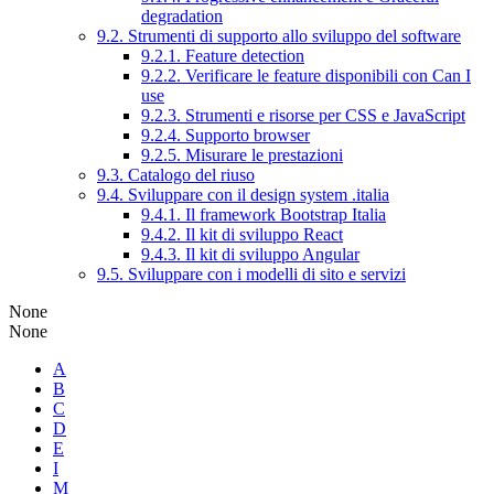
degradation
9.2. Strumenti di supporto allo sviluppo del software
9.2.1. Feature detection
9.2.2. Verificare le feature disponibili con Can I
use
9.2.3. Strumenti e risorse per CSS e JavaScript
9.2.4. Supporto browser
9.2.5. Misurare le prestazioni
9.3. Catalogo del riuso
9.4. Sviluppare con il design system .italia
9.4.1. Il framework Bootstrap Italia
9.4.2. Il kit di sviluppo React
9.4.3. Il kit di sviluppo Angular
9.5. Sviluppare con i modelli di sito e servizi
None
None
A
B
C
D
E
I
M