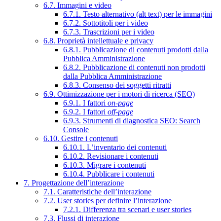
6.7. Immagini e video
6.7.1. Testo alternativo (alt text) per le immagini
6.7.2. Sottotitoli per i video
6.7.3. Trascrizioni per i video
6.8. Proprietà intellettuale e privacy
6.8.1. Pubblicazione di contenuti prodotti dalla
Pubblica Amministrazione
6.8.2. Pubblicazione di contenuti non prodotti
dalla Pubblica Amministrazione
6.8.3. Consenso dei soggetti ritratti
6.9. Ottimizzazione per i motori di ricerca (SEO)
6.9.1. I fattori
on-page
6.9.2. I fattori
off-page
6.9.3. Strumenti di diagnostica SEO: Search
Console
6.10. Gestire i contenuti
6.10.1. L’inventario dei contenuti
6.10.2. Revisionare i contenuti
6.10.3. Migrare i contenuti
6.10.4. Pubblicare i contenuti
7. Progettazione dell’interazione
7.1. Caratteristiche dell’interazione
7.2. User stories per definire l’interazione
7.2.1. Differenza tra scenari e user stories
7.3. Flussi di interazione