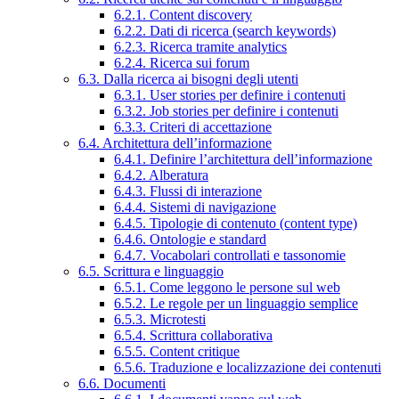
6.2.1. Content discovery
6.2.2. Dati di ricerca (search keywords)
6.2.3. Ricerca tramite analytics
6.2.4. Ricerca sui forum
6.3. Dalla ricerca ai bisogni degli utenti
6.3.1. User stories per definire i contenuti
6.3.2. Job stories per definire i contenuti
6.3.3. Criteri di accettazione
6.4. Architettura dell’informazione
6.4.1. Definire l’architettura dell’informazione
6.4.2. Alberatura
6.4.3. Flussi di interazione
6.4.4. Sistemi di navigazione
6.4.5. Tipologie di contenuto (content type)
6.4.6. Ontologie e standard
6.4.7. Vocabolari controllati e tassonomie
6.5. Scrittura e linguaggio
6.5.1. Come leggono le persone sul web
6.5.2. Le regole per un linguaggio semplice
6.5.3. Microtesti
6.5.4. Scrittura collaborativa
6.5.5. Content critique
6.5.6. Traduzione e localizzazione dei contenuti
6.6. Documenti