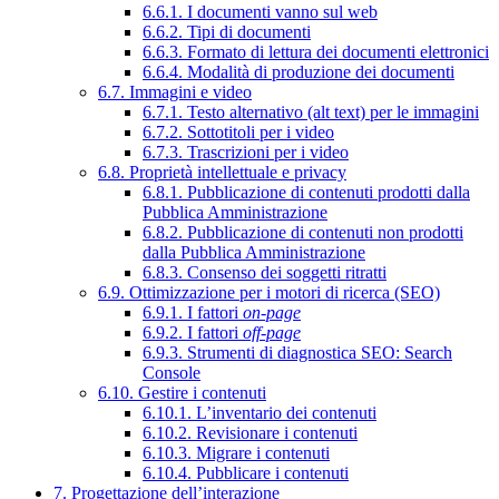
6.6.1. I documenti vanno sul web
6.6.2. Tipi di documenti
6.6.3. Formato di lettura dei documenti elettronici
6.6.4. Modalità di produzione dei documenti
6.7. Immagini e video
6.7.1. Testo alternativo (alt text) per le immagini
6.7.2. Sottotitoli per i video
6.7.3. Trascrizioni per i video
6.8. Proprietà intellettuale e privacy
6.8.1. Pubblicazione di contenuti prodotti dalla
Pubblica Amministrazione
6.8.2. Pubblicazione di contenuti non prodotti
dalla Pubblica Amministrazione
6.8.3. Consenso dei soggetti ritratti
6.9. Ottimizzazione per i motori di ricerca (SEO)
6.9.1. I fattori
on-page
6.9.2. I fattori
off-page
6.9.3. Strumenti di diagnostica SEO: Search
Console
6.10. Gestire i contenuti
6.10.1. L’inventario dei contenuti
6.10.2. Revisionare i contenuti
6.10.3. Migrare i contenuti
6.10.4. Pubblicare i contenuti
7. Progettazione dell’interazione