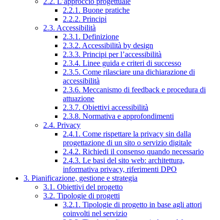
2.2. L’approccio progettuale
2.2.1. Buone pratiche
2.2.2. Principi
2.3. Accessibilità
2.3.1. Definizione
2.3.2. Accessibilità by design
2.3.3. Principi per l’accessibilità
2.3.4. Linee guida e criteri di successo
2.3.5. Come rilasciare una dichiarazione di
accessibilità
2.3.6. Meccanismo di feedback e procedura di
attuazione
2.3.7. Obiettivi accessibilità
2.3.8. Normativa e approfondimenti
2.4. Privacy
2.4.1. Come rispettare la privacy sin dalla
progettazione di un sito o servizio digitale
2.4.2. Richiedi il consenso quando necessario
2.4.3. Le basi del sito web: architettura,
informativa privacy, riferimenti DPO
3. Pianificazione, gestione e strategia
3.1. Obiettivi del progetto
3.2. Tipologie di progetti
3.2.1. Tipologie di progetto in base agli attori
coinvolti nel servizio