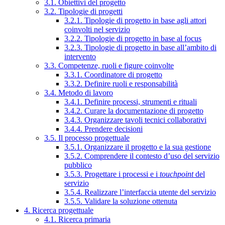
3.1. Obiettivi del progetto
3.2. Tipologie di progetti
3.2.1. Tipologie di progetto in base agli attori
coinvolti nel servizio
3.2.2. Tipologie di progetto in base al focus
3.2.3. Tipologie di progetto in base all’ambito di
intervento
3.3. Competenze, ruoli e figure coinvolte
3.3.1. Coordinatore di progetto
3.3.2. Definire ruoli e responsabilità
3.4. Metodo di lavoro
3.4.1. Definire processi, strumenti e rituali
3.4.2. Curare la documentazione di progetto
3.4.3. Organizzare tavoli tecnici collaborativi
3.4.4. Prendere decisioni
3.5. Il processo progettuale
3.5.1. Organizzare il progetto e la sua gestione
3.5.2. Comprendere il contesto d’uso del servizio
pubblico
3.5.3. Progettare i processi e i
touchpoint
del
servizio
3.5.4. Realizzare l’interfaccia utente del servizio
3.5.5. Validare la soluzione ottenuta
4. Ricerca progettuale
4.1. Ricerca primaria