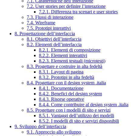
7.1. Caratteristiche dell’interazione
7.2. User stories per definire l’interazione
7.2.1. Differenza tra scenari e user stories
7.3. Flussi di interazione
7.4. Wireframe
7.5. Prototipi interattivi
8. Progettazione dell’interfaccia
8.1. Obiettivi dell’interfaccia
8.2. Elementi dell’interfaccia
8.2.1. Elementi di composizione
8.2.2. Elementi interattivi
8.2.3. Elementi testuali (microtesti)
8.3. Progettare e costruire in alta fedeltà
8.3.1. Layout di pagina
8.3.2. Prototipi in alta fedeltà
8.4. Progettare con il design system .italia
8.4.1. Documentazione
8.4.2. Benefici del design system
8.4.3. Risorse operative
8.4.4. Come contribuire al design system .italia
8.5. Progettare con i modelli di sito e servizi
8.5.1. Vantaggi dell’utilizzo dei modelli
8.5.2. I modelli di sito e servizi disponibili
9. Sviluppo dell’interfaccia
9.1. Approccio allo sviluppo