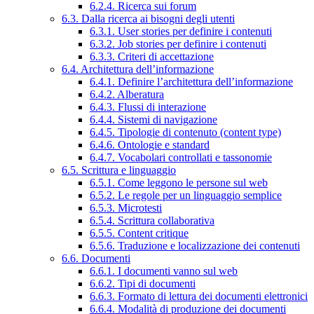
6.2.4. Ricerca sui forum
6.3. Dalla ricerca ai bisogni degli utenti
6.3.1. User stories per definire i contenuti
6.3.2. Job stories per definire i contenuti
6.3.3. Criteri di accettazione
6.4. Architettura dell’informazione
6.4.1. Definire l’architettura dell’informazione
6.4.2. Alberatura
6.4.3. Flussi di interazione
6.4.4. Sistemi di navigazione
6.4.5. Tipologie di contenuto (content type)
6.4.6. Ontologie e standard
6.4.7. Vocabolari controllati e tassonomie
6.5. Scrittura e linguaggio
6.5.1. Come leggono le persone sul web
6.5.2. Le regole per un linguaggio semplice
6.5.3. Microtesti
6.5.4. Scrittura collaborativa
6.5.5. Content critique
6.5.6. Traduzione e localizzazione dei contenuti
6.6. Documenti
6.6.1. I documenti vanno sul web
6.6.2. Tipi di documenti
6.6.3. Formato di lettura dei documenti elettronici
6.6.4. Modalità di produzione dei documenti