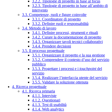
3.2.2. Tipologie di progetto in base al focus
3.2.3. Tipologie di progetto in base all’ambito di
intervento
3.3. Competenze, ruoli e figure coinvolte
3.3.1. Coordinatore di progetto
3.3.2. Definire ruoli e responsabilità
3.4. Metodo di lavoro
3.4.1. Definire processi, strumenti e rituali
3.4.2. Curare la documentazione di progetto
3.4.3. Organizzare tavoli tecnici collaborativi
3.4.4. Prendere decisioni
3.5. Il processo progettuale
3.5.1. Organizzare il progetto e la sua gestione
3.5.2. Comprendere il contesto d’uso del servizio
pubblico
3.5.3. Progettare i processi e i
touchpoint
del
servizio
3.5.4. Realizzare l’interfaccia utente del servizio
3.5.5. Validare la soluzione ottenuta
4. Ricerca progettuale
4.1. Ricerca primaria
4.1.1. Interviste
4.1.2. Questionari
4.1.3. Test di usabilità
4.1.4. Web analytics