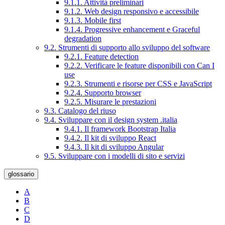
9.1.1. Attività preliminari
9.1.2. Web design responsivo e accessibile
9.1.3. Mobile first
9.1.4. Progressive enhancement e Graceful
degradation
9.2. Strumenti di supporto allo sviluppo del software
9.2.1. Feature detection
9.2.2. Verificare le feature disponibili con Can I
use
9.2.3. Strumenti e risorse per CSS e JavaScript
9.2.4. Supporto browser
9.2.5. Misurare le prestazioni
9.3. Catalogo del riuso
9.4. Sviluppare con il design system .italia
9.4.1. Il framework Bootstrap Italia
9.4.2. Il kit di sviluppo React
9.4.3. Il kit di sviluppo Angular
9.5. Sviluppare con i modelli di sito e servizi
glossario
A
B
C
D