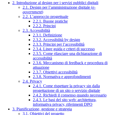
2. Introduzione al design per i servizi pubblici digitali
2.1. Design per l’amministrazione digitale (
e-
government
)
2.2. L’approccio progettuale
2.2.1. Buone pratiche
2.2.2. Principi
2.3. Accessibilità
2.3.1. Definizione
2.3.2. Accessibilità by design
2.3.3. Principi per l’accessibilità
2.3.4. Linee guida e criteri di successo
2.3.5. Come rilasciare una dichiarazione di
accessibilità
2.3.6. Meccanismo di feedback e procedura di
attuazione
2.3.7. Obiettivi accessibilità
2.3.8. Normativa e approfondimenti
2.4. Privacy
2.4.1. Come rispettare la privacy sin dalla
progettazione di un sito o servizio digitale
2.4.2. Richiedi il consenso quando necessario
2.4.3. Le basi del sito web: architettura,
informativa privacy, riferimenti DPO
3. Pianificazione, gestione e strategia
3.1. Obiettivi del progetto