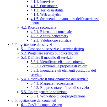
4.1.1. Interviste
4.1.2. Questionari
4.1.3. Test di usabilità
4.1.4. Web analytics
4.1.5. Strumenti di mappatura dell’esperienza
utente
4.2. Ricerca secondaria
4.2.1. Ricerca documentale
4.2.2. Analisi benchmark
4.2.3. Valutazione euristica
5. Progettazione dei servizi
5.1. Cosa sono i servizi e il service design
5.2. Progettare servizi pubblici digitali
5.3. Definire il modello di servizio
5.3.1. Identificare gli attori coinvolti
5.3.2. Formulare la proposta di valore
5.3.3. Inquadrare gli elementi costitutivi del
servizio
5.4. Descrivere il funzionamento del servizio
5.4.1. Mappare l’ecosistema
5.4.2. Rappresentare i flussi di servizio
5.5. Co-progettare le soluzioni
5.5.1. Workshop di co-progettazione
6. Progettazione dei contenuti
6.1. Cos’è il content design