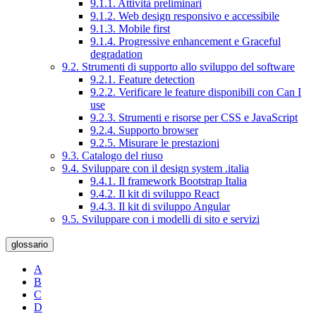
9.1.1. Attività preliminari
9.1.2. Web design responsivo e accessibile
9.1.3. Mobile first
9.1.4. Progressive enhancement e Graceful
degradation
9.2. Strumenti di supporto allo sviluppo del software
9.2.1. Feature detection
9.2.2. Verificare le feature disponibili con Can I
use
9.2.3. Strumenti e risorse per CSS e JavaScript
9.2.4. Supporto browser
9.2.5. Misurare le prestazioni
9.3. Catalogo del riuso
9.4. Sviluppare con il design system .italia
9.4.1. Il framework Bootstrap Italia
9.4.2. Il kit di sviluppo React
9.4.3. Il kit di sviluppo Angular
9.5. Sviluppare con i modelli di sito e servizi
glossario
A
B
C
D