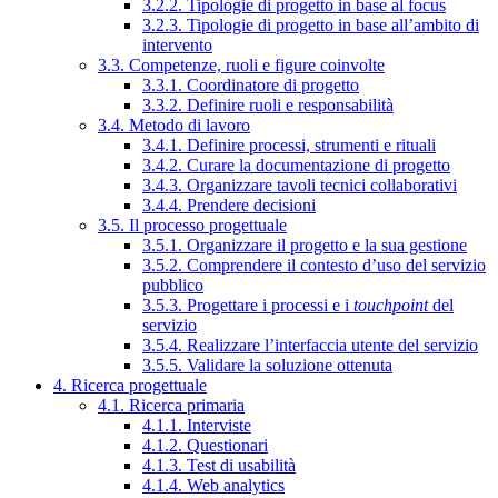
3.2.2. Tipologie di progetto in base al focus
3.2.3. Tipologie di progetto in base all’ambito di
intervento
3.3. Competenze, ruoli e figure coinvolte
3.3.1. Coordinatore di progetto
3.3.2. Definire ruoli e responsabilità
3.4. Metodo di lavoro
3.4.1. Definire processi, strumenti e rituali
3.4.2. Curare la documentazione di progetto
3.4.3. Organizzare tavoli tecnici collaborativi
3.4.4. Prendere decisioni
3.5. Il processo progettuale
3.5.1. Organizzare il progetto e la sua gestione
3.5.2. Comprendere il contesto d’uso del servizio
pubblico
3.5.3. Progettare i processi e i
touchpoint
del
servizio
3.5.4. Realizzare l’interfaccia utente del servizio
3.5.5. Validare la soluzione ottenuta
4. Ricerca progettuale
4.1. Ricerca primaria
4.1.1. Interviste
4.1.2. Questionari
4.1.3. Test di usabilità
4.1.4. Web analytics