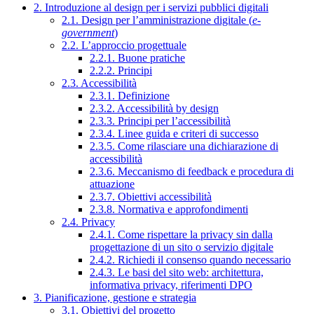
2. Introduzione al design per i servizi pubblici digitali
2.1. Design per l’amministrazione digitale (
e-
government
)
2.2. L’approccio progettuale
2.2.1. Buone pratiche
2.2.2. Principi
2.3. Accessibilità
2.3.1. Definizione
2.3.2. Accessibilità by design
2.3.3. Principi per l’accessibilità
2.3.4. Linee guida e criteri di successo
2.3.5. Come rilasciare una dichiarazione di
accessibilità
2.3.6. Meccanismo di feedback e procedura di
attuazione
2.3.7. Obiettivi accessibilità
2.3.8. Normativa e approfondimenti
2.4. Privacy
2.4.1. Come rispettare la privacy sin dalla
progettazione di un sito o servizio digitale
2.4.2. Richiedi il consenso quando necessario
2.4.3. Le basi del sito web: architettura,
informativa privacy, riferimenti DPO
3. Pianificazione, gestione e strategia
3.1. Obiettivi del progetto