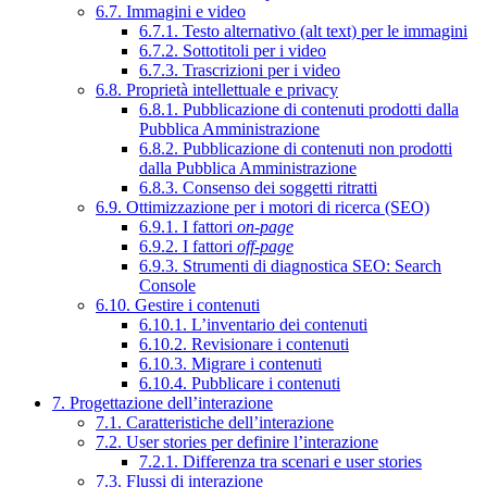
6.7. Immagini e video
6.7.1. Testo alternativo (alt text) per le immagini
6.7.2. Sottotitoli per i video
6.7.3. Trascrizioni per i video
6.8. Proprietà intellettuale e privacy
6.8.1. Pubblicazione di contenuti prodotti dalla
Pubblica Amministrazione
6.8.2. Pubblicazione di contenuti non prodotti
dalla Pubblica Amministrazione
6.8.3. Consenso dei soggetti ritratti
6.9. Ottimizzazione per i motori di ricerca (SEO)
6.9.1. I fattori
on-page
6.9.2. I fattori
off-page
6.9.3. Strumenti di diagnostica SEO: Search
Console
6.10. Gestire i contenuti
6.10.1. L’inventario dei contenuti
6.10.2. Revisionare i contenuti
6.10.3. Migrare i contenuti
6.10.4. Pubblicare i contenuti
7. Progettazione dell’interazione
7.1. Caratteristiche dell’interazione
7.2. User stories per definire l’interazione
7.2.1. Differenza tra scenari e user stories
7.3. Flussi di interazione