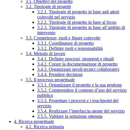
3.1. Obiettivi del progetto
3.2. Tipologie di progetti
3.2.1. Tipologie di progetto in base agli attori
coinvolti nel servizio
3.2.2. Tipologie di progetto in base al focus
3.2.3. Tipologie di progetto in base all’ambito di
intervento
3.3. Competenze, ruoli e figure coinvolte
3.3.1. Coordinatore di progetto
3.3.2. Definire ruoli e responsabilità
3.4. Metodo di lavoro
3.4.1. Definire processi, strumenti e rituali
3.4.2. Curare la documentazione di progetto
3.4.3. Organizzare tavoli tecnici collaborativi
3.4.4. Prendere decisioni
3.5. Il processo progettuale
3.5.1. Organizzare il progetto e la sua gestione
3.5.2. Comprendere il contesto d’uso del servizio
pubblico
3.5.3. Progettare i processi e i
touchpoint
del
servizio
3.5.4. Realizzare l’interfaccia utente del servizio
3.5.5. Validare la soluzione ottenuta
4. Ricerca progettuale
4.1. Ricerca primaria