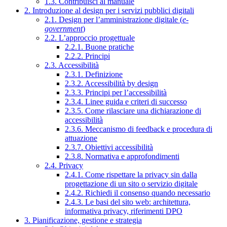
1.3. Contribuisci al manuale
2. Introduzione al design per i servizi pubblici digitali
2.1. Design per l’amministrazione digitale (
e-
government
)
2.2. L’approccio progettuale
2.2.1. Buone pratiche
2.2.2. Principi
2.3. Accessibilità
2.3.1. Definizione
2.3.2. Accessibilità by design
2.3.3. Principi per l’accessibilità
2.3.4. Linee guida e criteri di successo
2.3.5. Come rilasciare una dichiarazione di
accessibilità
2.3.6. Meccanismo di feedback e procedura di
attuazione
2.3.7. Obiettivi accessibilità
2.3.8. Normativa e approfondimenti
2.4. Privacy
2.4.1. Come rispettare la privacy sin dalla
progettazione di un sito o servizio digitale
2.4.2. Richiedi il consenso quando necessario
2.4.3. Le basi del sito web: architettura,
informativa privacy, riferimenti DPO
3. Pianificazione, gestione e strategia