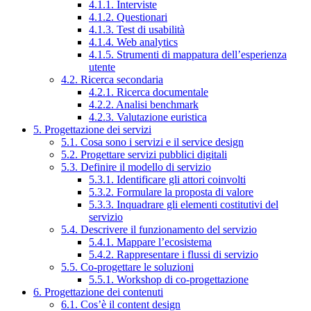
4.1.1. Interviste
4.1.2. Questionari
4.1.3. Test di usabilità
4.1.4. Web analytics
4.1.5. Strumenti di mappatura dell’esperienza
utente
4.2. Ricerca secondaria
4.2.1. Ricerca documentale
4.2.2. Analisi benchmark
4.2.3. Valutazione euristica
5. Progettazione dei servizi
5.1. Cosa sono i servizi e il service design
5.2. Progettare servizi pubblici digitali
5.3. Definire il modello di servizio
5.3.1. Identificare gli attori coinvolti
5.3.2. Formulare la proposta di valore
5.3.3. Inquadrare gli elementi costitutivi del
servizio
5.4. Descrivere il funzionamento del servizio
5.4.1. Mappare l’ecosistema
5.4.2. Rappresentare i flussi di servizio
5.5. Co-progettare le soluzioni
5.5.1. Workshop di co-progettazione
6. Progettazione dei contenuti
6.1. Cos’è il content design