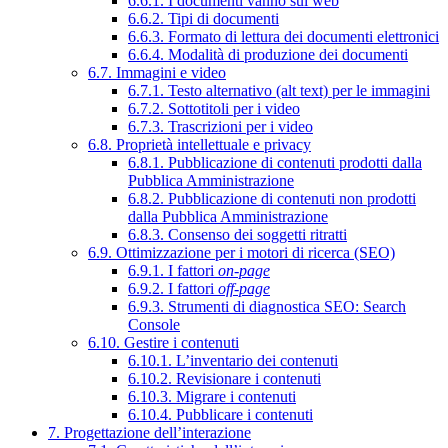
6.6.1. I documenti vanno sul web
6.6.2. Tipi di documenti
6.6.3. Formato di lettura dei documenti elettronici
6.6.4. Modalità di produzione dei documenti
6.7. Immagini e video
6.7.1. Testo alternativo (alt text) per le immagini
6.7.2. Sottotitoli per i video
6.7.3. Trascrizioni per i video
6.8. Proprietà intellettuale e privacy
6.8.1. Pubblicazione di contenuti prodotti dalla
Pubblica Amministrazione
6.8.2. Pubblicazione di contenuti non prodotti
dalla Pubblica Amministrazione
6.8.3. Consenso dei soggetti ritratti
6.9. Ottimizzazione per i motori di ricerca (SEO)
6.9.1. I fattori
on-page
6.9.2. I fattori
off-page
6.9.3. Strumenti di diagnostica SEO: Search
Console
6.10. Gestire i contenuti
6.10.1. L’inventario dei contenuti
6.10.2. Revisionare i contenuti
6.10.3. Migrare i contenuti
6.10.4. Pubblicare i contenuti
7. Progettazione dell’interazione