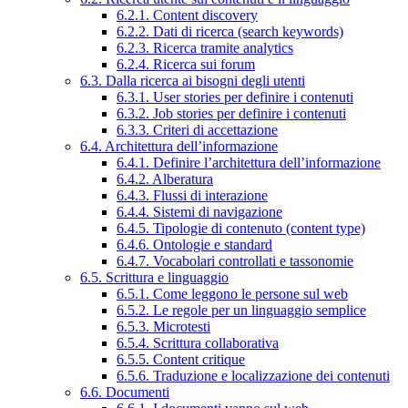
6.2.1. Content discovery
6.2.2. Dati di ricerca (search keywords)
6.2.3. Ricerca tramite analytics
6.2.4. Ricerca sui forum
6.3. Dalla ricerca ai bisogni degli utenti
6.3.1. User stories per definire i contenuti
6.3.2. Job stories per definire i contenuti
6.3.3. Criteri di accettazione
6.4. Architettura dell’informazione
6.4.1. Definire l’architettura dell’informazione
6.4.2. Alberatura
6.4.3. Flussi di interazione
6.4.4. Sistemi di navigazione
6.4.5. Tipologie di contenuto (content type)
6.4.6. Ontologie e standard
6.4.7. Vocabolari controllati e tassonomie
6.5. Scrittura e linguaggio
6.5.1. Come leggono le persone sul web
6.5.2. Le regole per un linguaggio semplice
6.5.3. Microtesti
6.5.4. Scrittura collaborativa
6.5.5. Content critique
6.5.6. Traduzione e localizzazione dei contenuti
6.6. Documenti