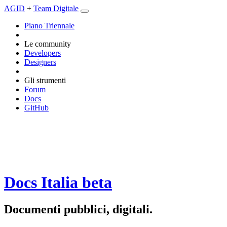
AGID
+
Team Digitale
Piano Triennale
Le community
Developers
Designers
Gli strumenti
Forum
Docs
GitHub
Docs Italia
beta
Documenti pubblici, digitali.