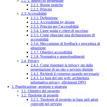
2.2. L’approccio progettuale
2.2.1. Buone pratiche
2.2.2. Principi
2.3. Accessibilità
2.3.1. Definizione
2.3.2. Accessibilità by design
2.3.3. Principi per l’accessibilità
2.3.4. Linee guida e criteri di successo
2.3.5. Come rilasciare una dichiarazione di
accessibilità
2.3.6. Meccanismo di feedback e procedura di
attuazione
2.3.7. Obiettivi accessibilità
2.3.8. Normativa e approfondimenti
2.4. Privacy
2.4.1. Come rispettare la privacy sin dalla
progettazione di un sito o servizio digitale
2.4.2. Richiedi il consenso quando necessario
2.4.3. Le basi del sito web: architettura,
informativa privacy, riferimenti DPO
3. Pianificazione, gestione e strategia
3.1. Obiettivi del progetto
3.2. Tipologie di progetti
3.2.1. Tipologie di progetto in base agli attori
coinvolti nel servizio