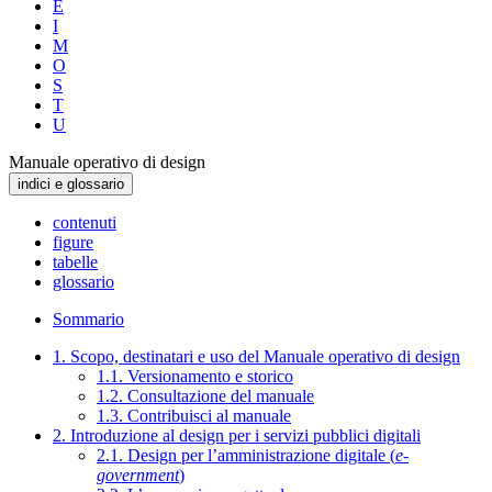
E
I
M
O
S
T
U
Manuale operativo di design
indici e glossario
contenuti
figure
tabelle
glossario
Sommario
1. Scopo, destinatari e uso del Manuale operativo di design
1.1. Versionamento e storico
1.2. Consultazione del manuale
1.3. Contribuisci al manuale
2. Introduzione al design per i servizi pubblici digitali
2.1. Design per l’amministrazione digitale (
e-
government
)