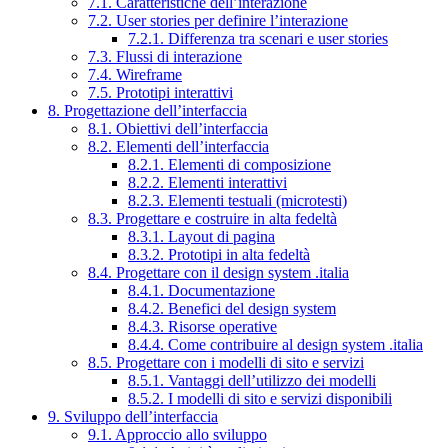
7.1. Caratteristiche dell’interazione
7.2. User stories per definire l’interazione
7.2.1. Differenza tra scenari e user stories
7.3. Flussi di interazione
7.4. Wireframe
7.5. Prototipi interattivi
8. Progettazione dell’interfaccia
8.1. Obiettivi dell’interfaccia
8.2. Elementi dell’interfaccia
8.2.1. Elementi di composizione
8.2.2. Elementi interattivi
8.2.3. Elementi testuali (microtesti)
8.3. Progettare e costruire in alta fedeltà
8.3.1. Layout di pagina
8.3.2. Prototipi in alta fedeltà
8.4. Progettare con il design system .italia
8.4.1. Documentazione
8.4.2. Benefici del design system
8.4.3. Risorse operative
8.4.4. Come contribuire al design system .italia
8.5. Progettare con i modelli di sito e servizi
8.5.1. Vantaggi dell’utilizzo dei modelli
8.5.2. I modelli di sito e servizi disponibili
9. Sviluppo dell’interfaccia
9.1. Approccio allo sviluppo