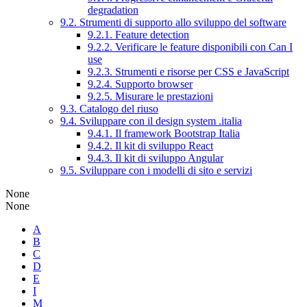
degradation
9.2. Strumenti di supporto allo sviluppo del software
9.2.1. Feature detection
9.2.2. Verificare le feature disponibili con Can I
use
9.2.3. Strumenti e risorse per CSS e JavaScript
9.2.4. Supporto browser
9.2.5. Misurare le prestazioni
9.3. Catalogo del riuso
9.4. Sviluppare con il design system .italia
9.4.1. Il framework Bootstrap Italia
9.4.2. Il kit di sviluppo React
9.4.3. Il kit di sviluppo Angular
9.5. Sviluppare con i modelli di sito e servizi
None
None
A
B
C
D
E
I
M