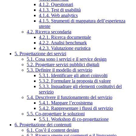
4.1.2. Questionari
4.1.3. Test di usabilità
4.1.4. Web analytics
4.1.5. Strumenti di mappatura dell’esperienza
utente
4.2. Ricerca secondaria
4.2.1. Ricerca documentale
4.2.2. Analisi benchmark
4.2.3. Valutazione euristica
5. Progettazione dei servizi
5.1. Cosa sono i servizi e il service design
5.2. Progettare servizi pubblici digitali
5.3. Definire il modello di servizio
5.3.1. Identificare gli attori coinvolti
5.3.2. Formulare la proposta di valore
5.3.3. Inquadrare gli elementi costitutivi del
servizio
5.4. Descrivere il funzionamento del servizio
5.4.1. Mappare l’ecosistema
5.4.2. Rappresentare i flussi di servizio
5.5. Co-progettare le soluzioni
5.5.1. Workshop di co-progettazione
6. Progettazione dei contenuti
6.1. Cos’è il content design
6.2. Ricerca utente sui contenuti e il linguaggio