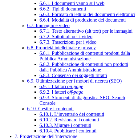
6.6.1. I documenti vanno sul web
6.6.2. Tipi di documenti
6.6.3. Formato di lettura dei documenti elettronici
6.6.4. Modalità di produzione dei documenti
6.7. Immagini e video
6.7.1. Testo alternativo (alt text) per le immagini
6.7.2. Sottotitoli per i video
6.7.3. Trascrizioni per i video
6.8. Proprietà intellettuale e privacy
6.8.1. Pubblicazione di contenuti prodotti dalla
Pubblica Amministrazione
6.8.2. Pubblicazione di contenuti non prodotti
dalla Pubblica Amministrazione
6.8.3. Consenso dei soggetti ritratti
6.9. Ottimizzazione per i motori di ricerca (SEO)
6.9.1. I fattori
on-page
6.9.2. I fattori
off-page
6.9.3. Strumenti di diagnostica SEO: Search
Console
6.10. Gestire i contenuti
6.10.1. L’inventario dei contenuti
6.10.2. Revisionare i contenuti
6.10.3. Migrare i contenuti
6.10.4. Pubblicare i contenuti
7. Progettazione dell’interazione