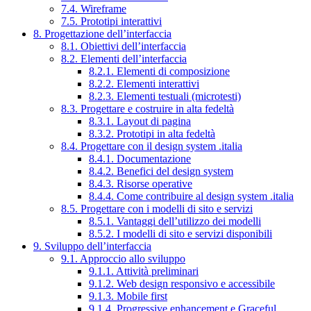
7.4. Wireframe
7.5. Prototipi interattivi
8. Progettazione dell’interfaccia
8.1. Obiettivi dell’interfaccia
8.2. Elementi dell’interfaccia
8.2.1. Elementi di composizione
8.2.2. Elementi interattivi
8.2.3. Elementi testuali (microtesti)
8.3. Progettare e costruire in alta fedeltà
8.3.1. Layout di pagina
8.3.2. Prototipi in alta fedeltà
8.4. Progettare con il design system .italia
8.4.1. Documentazione
8.4.2. Benefici del design system
8.4.3. Risorse operative
8.4.4. Come contribuire al design system .italia
8.5. Progettare con i modelli di sito e servizi
8.5.1. Vantaggi dell’utilizzo dei modelli
8.5.2. I modelli di sito e servizi disponibili
9. Sviluppo dell’interfaccia
9.1. Approccio allo sviluppo
9.1.1. Attività preliminari
9.1.2. Web design responsivo e accessibile
9.1.3. Mobile first
9.1.4. Progressive enhancement e Graceful