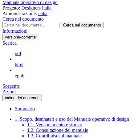
Manuale operativo di design
Progetto:
Designers Italia
Amministrazione:
italia
Cerca nel documento
Cerca nel documento
Informazioni
versione-corrente
Scarica
pdf
html
epub
Sorgente
Azioni
indice dei contenuti
Sommario
1. Scopo, destinatari e uso del Manuale operativo di design
1.1. Versionamento e storico
1.2. Consultazione del manuale
1.3. Contribuisci al manuale