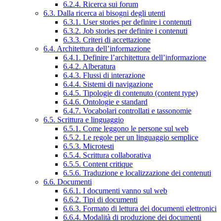
6.2.4. Ricerca sui forum
6.3. Dalla ricerca ai bisogni degli utenti
6.3.1. User stories per definire i contenuti
6.3.2. Job stories per definire i contenuti
6.3.3. Criteri di accettazione
6.4. Architettura dell’informazione
6.4.1. Definire l’architettura dell’informazione
6.4.2. Alberatura
6.4.3. Flussi di interazione
6.4.4. Sistemi di navigazione
6.4.5. Tipologie di contenuto (content type)
6.4.6. Ontologie e standard
6.4.7. Vocabolari controllati e tassonomie
6.5. Scrittura e linguaggio
6.5.1. Come leggono le persone sul web
6.5.2. Le regole per un linguaggio semplice
6.5.3. Microtesti
6.5.4. Scrittura collaborativa
6.5.5. Content critique
6.5.6. Traduzione e localizzazione dei contenuti
6.6. Documenti
6.6.1. I documenti vanno sul web
6.6.2. Tipi di documenti
6.6.3. Formato di lettura dei documenti elettronici
6.6.4. Modalità di produzione dei documenti