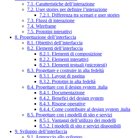
7.1. Caratteristiche dell’interazione
7.2. User stories per definire l’interazione
7.2.1. Differenza tra scenari e user stories
7.3. Flussi di interazione
7.4. Wireframe
7.5. Prototipi interattivi
8. Progettazione dell’interfaccia
8.1. Obiettivi dell’interfaccia
8.2. Elementi dell’interfaccia
8.2.1. Elementi di composizione
8.2.2. Elementi interattivi
8.2.3. Elementi testuali (microtesti)
8.3. Progettare e costruire in alta fedeltà
8.3.1. Layout di pagina
8.3.2. Prototipi in alta fedeltà
8.4. Progettare con il design system .italia
8.4.1. Documentazione
8.4.2. Benefici del design system
8.4.3. Risorse operative
8.4.4. Come contribuire al design system .italia
8.5. Progettare con i modelli di sito e servizi
8.5.1. Vantaggi dell’utilizzo dei modelli
8.5.2. I modelli di sito e servizi disponibili
9. Sviluppo dell’interfaccia
9.1. Approccio allo sviluppo