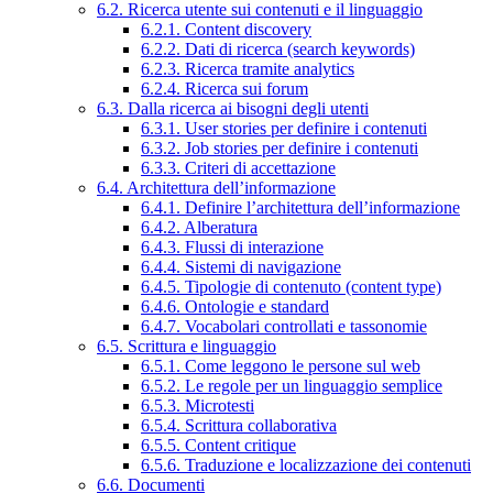
6.2. Ricerca utente sui contenuti e il linguaggio
6.2.1. Content discovery
6.2.2. Dati di ricerca (search keywords)
6.2.3. Ricerca tramite analytics
6.2.4. Ricerca sui forum
6.3. Dalla ricerca ai bisogni degli utenti
6.3.1. User stories per definire i contenuti
6.3.2. Job stories per definire i contenuti
6.3.3. Criteri di accettazione
6.4. Architettura dell’informazione
6.4.1. Definire l’architettura dell’informazione
6.4.2. Alberatura
6.4.3. Flussi di interazione
6.4.4. Sistemi di navigazione
6.4.5. Tipologie di contenuto (content type)
6.4.6. Ontologie e standard
6.4.7. Vocabolari controllati e tassonomie
6.5. Scrittura e linguaggio
6.5.1. Come leggono le persone sul web
6.5.2. Le regole per un linguaggio semplice
6.5.3. Microtesti
6.5.4. Scrittura collaborativa
6.5.5. Content critique
6.5.6. Traduzione e localizzazione dei contenuti
6.6. Documenti