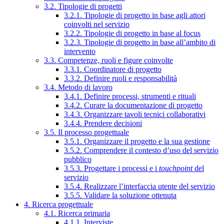
3.2. Tipologie di progetti
3.2.1. Tipologie di progetto in base agli attori
coinvolti nel servizio
3.2.2. Tipologie di progetto in base al focus
3.2.3. Tipologie di progetto in base all’ambito di
intervento
3.3. Competenze, ruoli e figure coinvolte
3.3.1. Coordinatore di progetto
3.3.2. Definire ruoli e responsabilità
3.4. Metodo di lavoro
3.4.1. Definire processi, strumenti e rituali
3.4.2. Curare la documentazione di progetto
3.4.3. Organizzare tavoli tecnici collaborativi
3.4.4. Prendere decisioni
3.5. Il processo progettuale
3.5.1. Organizzare il progetto e la sua gestione
3.5.2. Comprendere il contesto d’uso del servizio
pubblico
3.5.3. Progettare i processi e i
touchpoint
del
servizio
3.5.4. Realizzare l’interfaccia utente del servizio
3.5.5. Validare la soluzione ottenuta
4. Ricerca progettuale
4.1. Ricerca primaria
4.1.1. Interviste