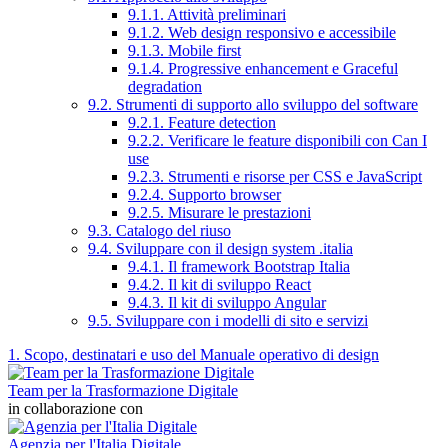
9.1.1. Attività preliminari
9.1.2. Web design responsivo e accessibile
9.1.3. Mobile first
9.1.4. Progressive enhancement e Graceful
degradation
9.2. Strumenti di supporto allo sviluppo del software
9.2.1. Feature detection
9.2.2. Verificare le feature disponibili con Can I
use
9.2.3. Strumenti e risorse per CSS e JavaScript
9.2.4. Supporto browser
9.2.5. Misurare le prestazioni
9.3. Catalogo del riuso
9.4. Sviluppare con il design system .italia
9.4.1. Il framework Bootstrap Italia
9.4.2. Il kit di sviluppo React
9.4.3. Il kit di sviluppo Angular
9.5. Sviluppare con i modelli di sito e servizi
1. Scopo, destinatari e uso del Manuale operativo di design
Team per la Trasformazione Digitale
in collaborazione con
Agenzia per l'Italia Digitale