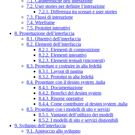
7.1. Caratteristiche dell’interazione
7.2. User stories per definire l’interazione
7.2.1. Differenza tra scenari e user stories
7.3. Flussi di interazione
7.4. Wireframe
7.5. Prototipi interattivi
8. Progettazione dell’interfaccia
8.1. Obiettivi dell’interfaccia
8.2. Elementi dell’interfaccia
8.2.1. Elementi di composizione
8.2.2. Elementi interattivi
8.2.3. Elementi testuali (microtesti)
8.3. Progettare e costruire in alta fedeltà
8.3.1. Layout di pagina
8.3.2. Prototipi in alta fedeltà
8.4. Progettare con il design system .italia
8.4.1. Documentazione
8.4.2. Benefici del design system
8.4.3. Risorse operative
8.4.4. Come contribuire al design system .italia
8.5. Progettare con i modelli di sito e servizi
8.5.1. Vantaggi dell’utilizzo dei modelli
8.5.2. I modelli di sito e servizi disponibili
9. Sviluppo dell’interfaccia
9.1. Approccio allo sviluppo