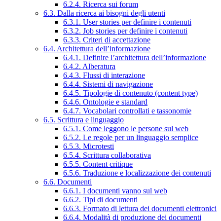
6.2.4. Ricerca sui forum
6.3. Dalla ricerca ai bisogni degli utenti
6.3.1. User stories per definire i contenuti
6.3.2. Job stories per definire i contenuti
6.3.3. Criteri di accettazione
6.4. Architettura dell’informazione
6.4.1. Definire l’architettura dell’informazione
6.4.2. Alberatura
6.4.3. Flussi di interazione
6.4.4. Sistemi di navigazione
6.4.5. Tipologie di contenuto (content type)
6.4.6. Ontologie e standard
6.4.7. Vocabolari controllati e tassonomie
6.5. Scrittura e linguaggio
6.5.1. Come leggono le persone sul web
6.5.2. Le regole per un linguaggio semplice
6.5.3. Microtesti
6.5.4. Scrittura collaborativa
6.5.5. Content critique
6.5.6. Traduzione e localizzazione dei contenuti
6.6. Documenti
6.6.1. I documenti vanno sul web
6.6.2. Tipi di documenti
6.6.3. Formato di lettura dei documenti elettronici
6.6.4. Modalità di produzione dei documenti