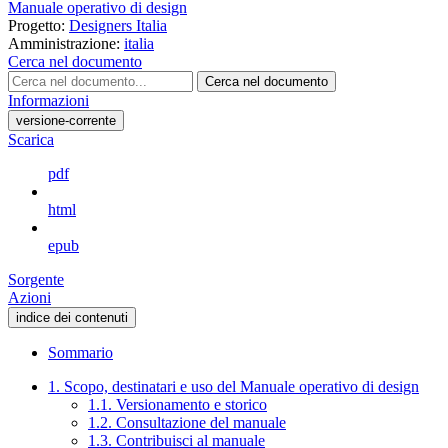
Manuale operativo di design
Progetto:
Designers Italia
Amministrazione:
italia
Cerca nel documento
Cerca nel documento
Informazioni
versione-corrente
Scarica
pdf
html
epub
Sorgente
Azioni
indice dei contenuti
Sommario
1. Scopo, destinatari e uso del Manuale operativo di design
1.1. Versionamento e storico
1.2. Consultazione del manuale
1.3. Contribuisci al manuale