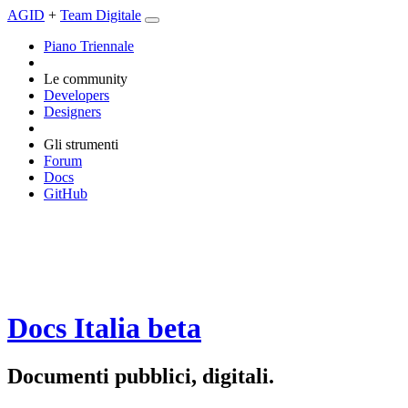
AGID
+
Team Digitale
Piano Triennale
Le community
Developers
Designers
Gli strumenti
Forum
Docs
GitHub
Docs Italia
beta
Documenti pubblici, digitali.