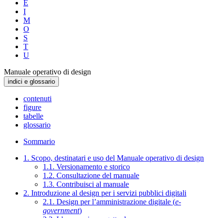
E
I
M
O
S
T
U
Manuale operativo di design
indici e glossario
contenuti
figure
tabelle
glossario
Sommario
1. Scopo, destinatari e uso del Manuale operativo di design
1.1. Versionamento e storico
1.2. Consultazione del manuale
1.3. Contribuisci al manuale
2. Introduzione al design per i servizi pubblici digitali
2.1. Design per l’amministrazione digitale (
e-
government
)