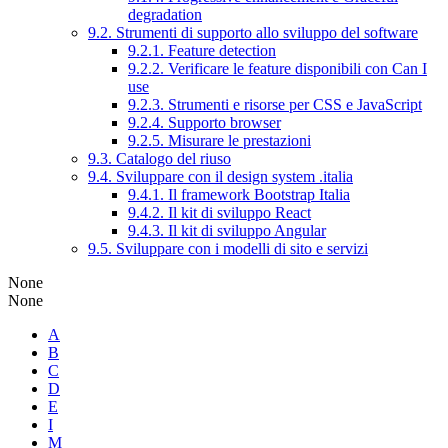
degradation
9.2. Strumenti di supporto allo sviluppo del software
9.2.1. Feature detection
9.2.2. Verificare le feature disponibili con Can I
use
9.2.3. Strumenti e risorse per CSS e JavaScript
9.2.4. Supporto browser
9.2.5. Misurare le prestazioni
9.3. Catalogo del riuso
9.4. Sviluppare con il design system .italia
9.4.1. Il framework Bootstrap Italia
9.4.2. Il kit di sviluppo React
9.4.3. Il kit di sviluppo Angular
9.5. Sviluppare con i modelli di sito e servizi
None
None
A
B
C
D
E
I
M