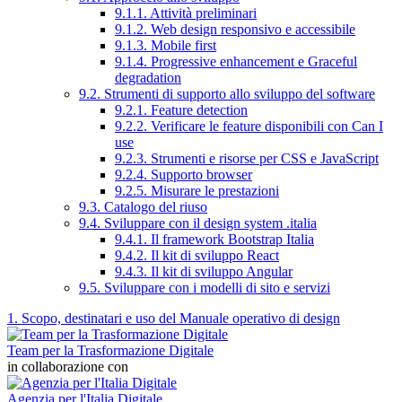
9.1.1. Attività preliminari
9.1.2. Web design responsivo e accessibile
9.1.3. Mobile first
9.1.4. Progressive enhancement e Graceful
degradation
9.2. Strumenti di supporto allo sviluppo del software
9.2.1. Feature detection
9.2.2. Verificare le feature disponibili con Can I
use
9.2.3. Strumenti e risorse per CSS e JavaScript
9.2.4. Supporto browser
9.2.5. Misurare le prestazioni
9.3. Catalogo del riuso
9.4. Sviluppare con il design system .italia
9.4.1. Il framework Bootstrap Italia
9.4.2. Il kit di sviluppo React
9.4.3. Il kit di sviluppo Angular
9.5. Sviluppare con i modelli di sito e servizi
1. Scopo, destinatari e uso del Manuale operativo di design
Team per la Trasformazione Digitale
in collaborazione con
Agenzia per l'Italia Digitale