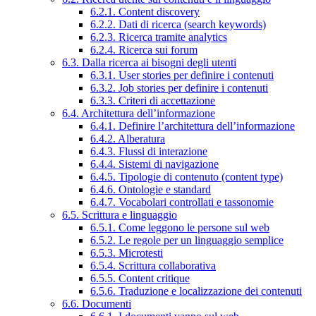
6.2.1. Content discovery
6.2.2. Dati di ricerca (search keywords)
6.2.3. Ricerca tramite analytics
6.2.4. Ricerca sui forum
6.3. Dalla ricerca ai bisogni degli utenti
6.3.1. User stories per definire i contenuti
6.3.2. Job stories per definire i contenuti
6.3.3. Criteri di accettazione
6.4. Architettura dell’informazione
6.4.1. Definire l’architettura dell’informazione
6.4.2. Alberatura
6.4.3. Flussi di interazione
6.4.4. Sistemi di navigazione
6.4.5. Tipologie di contenuto (content type)
6.4.6. Ontologie e standard
6.4.7. Vocabolari controllati e tassonomie
6.5. Scrittura e linguaggio
6.5.1. Come leggono le persone sul web
6.5.2. Le regole per un linguaggio semplice
6.5.3. Microtesti
6.5.4. Scrittura collaborativa
6.5.5. Content critique
6.5.6. Traduzione e localizzazione dei contenuti
6.6. Documenti