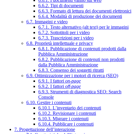
6.6.1. I documenti vanno sul web
6.6.2. Tipi di documenti
6.6.3. Formato di lettura dei documenti elettronici
6.6.4. Modalità di produzione dei documenti
6.7. Immagini e video
6.7.1. Testo alternativo (alt text) per le immagini
6.7.2. Sottotitoli per i video
6.7.3. Trascrizioni per i video
6.8. Proprietà intellettuale e privacy
6.8.1. Pubblicazione di contenuti prodotti dalla
Pubblica Amministrazione
6.8.2. Pubblicazione di contenuti non prodotti
dalla Pubblica Amministrazione
6.8.3. Consenso dei soggetti ritratti
6.9. Ottimizzazione per i motori di ricerca (SEO)
6.9.1. I fattori
on-page
6.9.2. I fattori
off-page
6.9.3. Strumenti di diagnostica SEO: Search
Console
6.10. Gestire i contenuti
6.10.1. L’inventario dei contenuti
6.10.2. Revisionare i contenuti
6.10.3. Migrare i contenuti
6.10.4. Pubblicare i contenuti
7. Progettazione dell’interazione