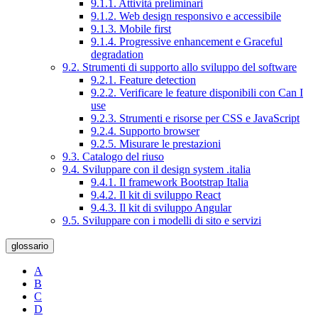
9.1.1. Attività preliminari
9.1.2. Web design responsivo e accessibile
9.1.3. Mobile first
9.1.4. Progressive enhancement e Graceful
degradation
9.2. Strumenti di supporto allo sviluppo del software
9.2.1. Feature detection
9.2.2. Verificare le feature disponibili con Can I
use
9.2.3. Strumenti e risorse per CSS e JavaScript
9.2.4. Supporto browser
9.2.5. Misurare le prestazioni
9.3. Catalogo del riuso
9.4. Sviluppare con il design system .italia
9.4.1. Il framework Bootstrap Italia
9.4.2. Il kit di sviluppo React
9.4.3. Il kit di sviluppo Angular
9.5. Sviluppare con i modelli di sito e servizi
glossario
A
B
C
D