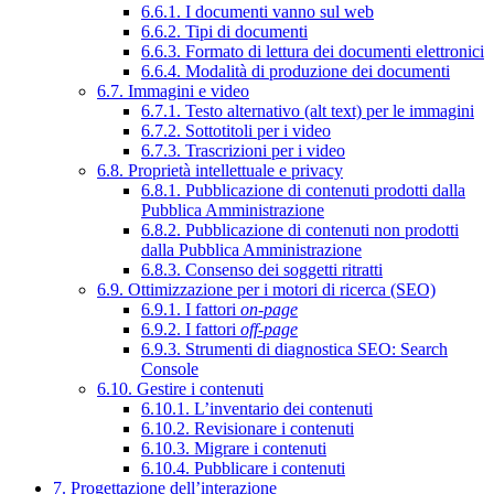
6.6.1. I documenti vanno sul web
6.6.2. Tipi di documenti
6.6.3. Formato di lettura dei documenti elettronici
6.6.4. Modalità di produzione dei documenti
6.7. Immagini e video
6.7.1. Testo alternativo (alt text) per le immagini
6.7.2. Sottotitoli per i video
6.7.3. Trascrizioni per i video
6.8. Proprietà intellettuale e privacy
6.8.1. Pubblicazione di contenuti prodotti dalla
Pubblica Amministrazione
6.8.2. Pubblicazione di contenuti non prodotti
dalla Pubblica Amministrazione
6.8.3. Consenso dei soggetti ritratti
6.9. Ottimizzazione per i motori di ricerca (SEO)
6.9.1. I fattori
on-page
6.9.2. I fattori
off-page
6.9.3. Strumenti di diagnostica SEO: Search
Console
6.10. Gestire i contenuti
6.10.1. L’inventario dei contenuti
6.10.2. Revisionare i contenuti
6.10.3. Migrare i contenuti
6.10.4. Pubblicare i contenuti
7. Progettazione dell’interazione