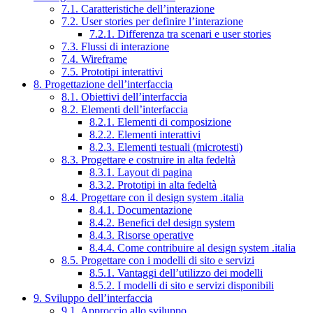
7.1. Caratteristiche dell’interazione
7.2. User stories per definire l’interazione
7.2.1. Differenza tra scenari e user stories
7.3. Flussi di interazione
7.4. Wireframe
7.5. Prototipi interattivi
8. Progettazione dell’interfaccia
8.1. Obiettivi dell’interfaccia
8.2. Elementi dell’interfaccia
8.2.1. Elementi di composizione
8.2.2. Elementi interattivi
8.2.3. Elementi testuali (microtesti)
8.3. Progettare e costruire in alta fedeltà
8.3.1. Layout di pagina
8.3.2. Prototipi in alta fedeltà
8.4. Progettare con il design system .italia
8.4.1. Documentazione
8.4.2. Benefici del design system
8.4.3. Risorse operative
8.4.4. Come contribuire al design system .italia
8.5. Progettare con i modelli di sito e servizi
8.5.1. Vantaggi dell’utilizzo dei modelli
8.5.2. I modelli di sito e servizi disponibili
9. Sviluppo dell’interfaccia
9.1. Approccio allo sviluppo