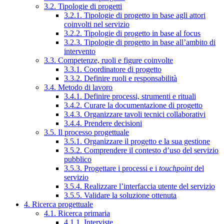
3.2. Tipologie di progetti
3.2.1. Tipologie di progetto in base agli attori
coinvolti nel servizio
3.2.2. Tipologie di progetto in base al focus
3.2.3. Tipologie di progetto in base all’ambito di
intervento
3.3. Competenze, ruoli e figure coinvolte
3.3.1. Coordinatore di progetto
3.3.2. Definire ruoli e responsabilità
3.4. Metodo di lavoro
3.4.1. Definire processi, strumenti e rituali
3.4.2. Curare la documentazione di progetto
3.4.3. Organizzare tavoli tecnici collaborativi
3.4.4. Prendere decisioni
3.5. Il processo progettuale
3.5.1. Organizzare il progetto e la sua gestione
3.5.2. Comprendere il contesto d’uso del servizio
pubblico
3.5.3. Progettare i processi e i
touchpoint
del
servizio
3.5.4. Realizzare l’interfaccia utente del servizio
3.5.5. Validare la soluzione ottenuta
4. Ricerca progettuale
4.1. Ricerca primaria
4.1.1. Interviste