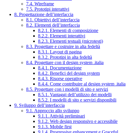
7.4. Wireframe
7.5. Prototipi interattivi
8. Progettazione dell’interfaccia
8.1. Obiettivi dell’interfaccia
8.2. Elementi dell’interfaccia
8.2.1. Elementi di composizione
8.2.2. Elementi interattivi
8.2.3. Elementi testuali (microtesti)
8.3. Progettare e costruire in alta fedeltà
8.3.1. Layout di pagina
8.3.2. Prototipi in alta fedeltà
8.4. Progettare con il design system .italia
8.4.1. Documentazione
8.4.2. Benefici del design system
8.4.3. Risorse operative
8.4.4. Come contribuire al design system .italia
8.5. Progettare con i modelli di sito e servizi
8.5.1. Vantaggi dell’utilizzo dei modelli
8.5.2. I modelli di sito e servizi disponibili
9. Sviluppo dell’interfaccia
9.1. Approccio allo sviluppo
9.1.1. Attività preliminari
9.1.2. Web design responsivo e accessibile
9.1.3. Mobile first
9.1.4. Progressive enhancement e Graceful