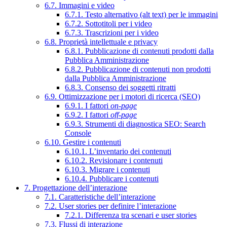
6.7. Immagini e video
6.7.1. Testo alternativo (alt text) per le immagini
6.7.2. Sottotitoli per i video
6.7.3. Trascrizioni per i video
6.8. Proprietà intellettuale e privacy
6.8.1. Pubblicazione di contenuti prodotti dalla
Pubblica Amministrazione
6.8.2. Pubblicazione di contenuti non prodotti
dalla Pubblica Amministrazione
6.8.3. Consenso dei soggetti ritratti
6.9. Ottimizzazione per i motori di ricerca (SEO)
6.9.1. I fattori
on-page
6.9.2. I fattori
off-page
6.9.3. Strumenti di diagnostica SEO: Search
Console
6.10. Gestire i contenuti
6.10.1. L’inventario dei contenuti
6.10.2. Revisionare i contenuti
6.10.3. Migrare i contenuti
6.10.4. Pubblicare i contenuti
7. Progettazione dell’interazione
7.1. Caratteristiche dell’interazione
7.2. User stories per definire l’interazione
7.2.1. Differenza tra scenari e user stories
7.3. Flussi di interazione