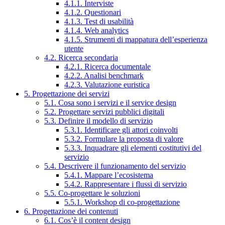
4.1.1. Interviste
4.1.2. Questionari
4.1.3. Test di usabilità
4.1.4. Web analytics
4.1.5. Strumenti di mappatura dell’esperienza
utente
4.2. Ricerca secondaria
4.2.1. Ricerca documentale
4.2.2. Analisi benchmark
4.2.3. Valutazione euristica
5. Progettazione dei servizi
5.1. Cosa sono i servizi e il service design
5.2. Progettare servizi pubblici digitali
5.3. Definire il modello di servizio
5.3.1. Identificare gli attori coinvolti
5.3.2. Formulare la proposta di valore
5.3.3. Inquadrare gli elementi costitutivi del
servizio
5.4. Descrivere il funzionamento del servizio
5.4.1. Mappare l’ecosistema
5.4.2. Rappresentare i flussi di servizio
5.5. Co-progettare le soluzioni
5.5.1. Workshop di co-progettazione
6. Progettazione dei contenuti
6.1. Cos’è il content design