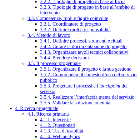
3.2.2. Tipologie di progetto in base al focus
3.2.3. Tipologie di progetto in base all’ambito di
intervento
3.3. Competenze, ruoli e figure coinvolte
3.3.1. Coordinatore di progetto
3.3.2. Definire ruoli e responsabilità
3.4. Metodo di lavoro
3.4.1. Definire processi, strumenti e rituali
3.4.2. Curare la documentazione di progetto
3.4.3. Organizzare tavoli tecnici collaborativi
3.4.4. Prendere decisioni
3.5. Il processo progettuale
3.5.1. Organizzare il progetto e la sua gestione
3.5.2. Comprendere il contesto d’uso del servizio
pubblico
3.5.3. Progettare i processi e i
touchpoint
del
servizio
3.5.4. Realizzare l’interfaccia utente del servizio
3.5.5. Validare la soluzione ottenuta
4. Ricerca progettuale
4.1. Ricerca primaria
4.1.1. Interviste
4.1.2. Questionari
4.1.3. Test di usabilità
4.1.4. Web analytics