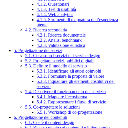
4.1.2. Questionari
4.1.3. Test di usabilità
4.1.4. Web analytics
4.1.5. Strumenti di mappatura dell’esperienza
utente
4.2. Ricerca secondaria
4.2.1. Ricerca documentale
4.2.2. Analisi benchmark
4.2.3. Valutazione euristica
5. Progettazione dei servizi
5.1. Cosa sono i servizi e il service design
5.2. Progettare servizi pubblici digitali
5.3. Definire il modello di servizio
5.3.1. Identificare gli attori coinvolti
5.3.2. Formulare la proposta di valore
5.3.3. Inquadrare gli elementi costitutivi del
servizio
5.4. Descrivere il funzionamento del servizio
5.4.1. Mappare l’ecosistema
5.4.2. Rappresentare i flussi di servizio
5.5. Co-progettare le soluzioni
5.5.1. Workshop di co-progettazione
6. Progettazione dei contenuti
6.1. Cos’è il content design
6.2. Ricerca utente sui contenuti e il linguaggio