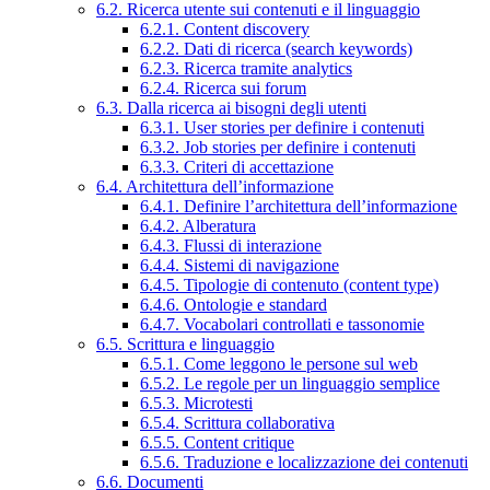
6.2. Ricerca utente sui contenuti e il linguaggio
6.2.1. Content discovery
6.2.2. Dati di ricerca (search keywords)
6.2.3. Ricerca tramite analytics
6.2.4. Ricerca sui forum
6.3. Dalla ricerca ai bisogni degli utenti
6.3.1. User stories per definire i contenuti
6.3.2. Job stories per definire i contenuti
6.3.3. Criteri di accettazione
6.4. Architettura dell’informazione
6.4.1. Definire l’architettura dell’informazione
6.4.2. Alberatura
6.4.3. Flussi di interazione
6.4.4. Sistemi di navigazione
6.4.5. Tipologie di contenuto (content type)
6.4.6. Ontologie e standard
6.4.7. Vocabolari controllati e tassonomie
6.5. Scrittura e linguaggio
6.5.1. Come leggono le persone sul web
6.5.2. Le regole per un linguaggio semplice
6.5.3. Microtesti
6.5.4. Scrittura collaborativa
6.5.5. Content critique
6.5.6. Traduzione e localizzazione dei contenuti
6.6. Documenti