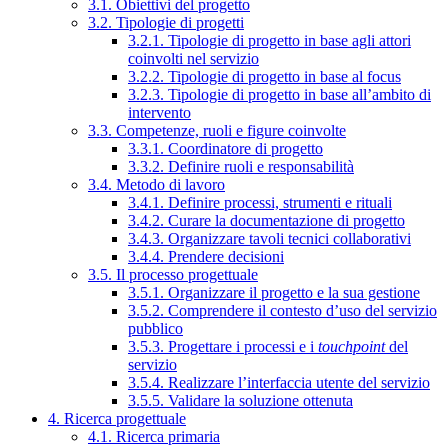
3.1. Obiettivi del progetto
3.2. Tipologie di progetti
3.2.1. Tipologie di progetto in base agli attori
coinvolti nel servizio
3.2.2. Tipologie di progetto in base al focus
3.2.3. Tipologie di progetto in base all’ambito di
intervento
3.3. Competenze, ruoli e figure coinvolte
3.3.1. Coordinatore di progetto
3.3.2. Definire ruoli e responsabilità
3.4. Metodo di lavoro
3.4.1. Definire processi, strumenti e rituali
3.4.2. Curare la documentazione di progetto
3.4.3. Organizzare tavoli tecnici collaborativi
3.4.4. Prendere decisioni
3.5. Il processo progettuale
3.5.1. Organizzare il progetto e la sua gestione
3.5.2. Comprendere il contesto d’uso del servizio
pubblico
3.5.3. Progettare i processi e i
touchpoint
del
servizio
3.5.4. Realizzare l’interfaccia utente del servizio
3.5.5. Validare la soluzione ottenuta
4. Ricerca progettuale
4.1. Ricerca primaria