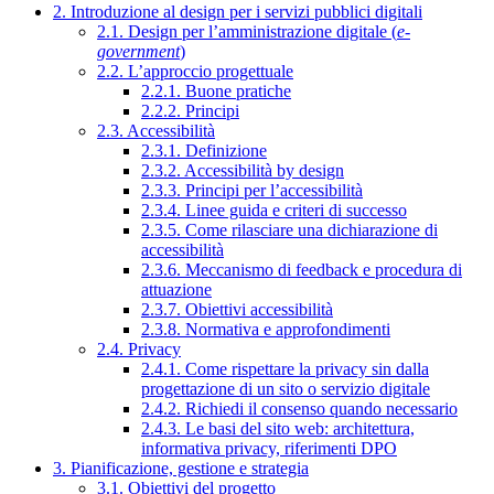
2. Introduzione al design per i servizi pubblici digitali
2.1. Design per l’amministrazione digitale (
e-
government
)
2.2. L’approccio progettuale
2.2.1. Buone pratiche
2.2.2. Principi
2.3. Accessibilità
2.3.1. Definizione
2.3.2. Accessibilità by design
2.3.3. Principi per l’accessibilità
2.3.4. Linee guida e criteri di successo
2.3.5. Come rilasciare una dichiarazione di
accessibilità
2.3.6. Meccanismo di feedback e procedura di
attuazione
2.3.7. Obiettivi accessibilità
2.3.8. Normativa e approfondimenti
2.4. Privacy
2.4.1. Come rispettare la privacy sin dalla
progettazione di un sito o servizio digitale
2.4.2. Richiedi il consenso quando necessario
2.4.3. Le basi del sito web: architettura,
informativa privacy, riferimenti DPO
3. Pianificazione, gestione e strategia
3.1. Obiettivi del progetto