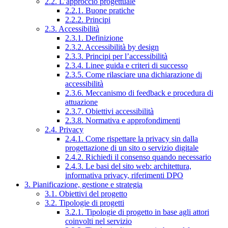
2.2. L’approccio progettuale
2.2.1. Buone pratiche
2.2.2. Principi
2.3. Accessibilità
2.3.1. Definizione
2.3.2. Accessibilità by design
2.3.3. Principi per l’accessibilità
2.3.4. Linee guida e criteri di successo
2.3.5. Come rilasciare una dichiarazione di
accessibilità
2.3.6. Meccanismo di feedback e procedura di
attuazione
2.3.7. Obiettivi accessibilità
2.3.8. Normativa e approfondimenti
2.4. Privacy
2.4.1. Come rispettare la privacy sin dalla
progettazione di un sito o servizio digitale
2.4.2. Richiedi il consenso quando necessario
2.4.3. Le basi del sito web: architettura,
informativa privacy, riferimenti DPO
3. Pianificazione, gestione e strategia
3.1. Obiettivi del progetto
3.2. Tipologie di progetti
3.2.1. Tipologie di progetto in base agli attori
coinvolti nel servizio