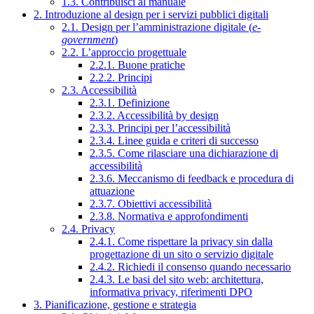
1.3. Contribuisci al manuale
2. Introduzione al design per i servizi pubblici digitali
2.1. Design per l’amministrazione digitale (
e-
government
)
2.2. L’approccio progettuale
2.2.1. Buone pratiche
2.2.2. Principi
2.3. Accessibilità
2.3.1. Definizione
2.3.2. Accessibilità by design
2.3.3. Principi per l’accessibilità
2.3.4. Linee guida e criteri di successo
2.3.5. Come rilasciare una dichiarazione di
accessibilità
2.3.6. Meccanismo di feedback e procedura di
attuazione
2.3.7. Obiettivi accessibilità
2.3.8. Normativa e approfondimenti
2.4. Privacy
2.4.1. Come rispettare la privacy sin dalla
progettazione di un sito o servizio digitale
2.4.2. Richiedi il consenso quando necessario
2.4.3. Le basi del sito web: architettura,
informativa privacy, riferimenti DPO
3. Pianificazione, gestione e strategia