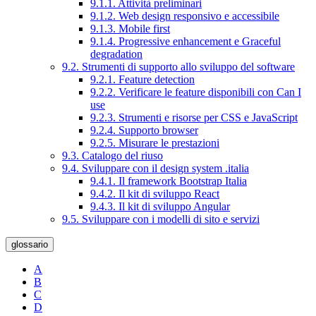
9.1.1. Attività preliminari
9.1.2. Web design responsivo e accessibile
9.1.3. Mobile first
9.1.4. Progressive enhancement e Graceful
degradation
9.2. Strumenti di supporto allo sviluppo del software
9.2.1. Feature detection
9.2.2. Verificare le feature disponibili con Can I
use
9.2.3. Strumenti e risorse per CSS e JavaScript
9.2.4. Supporto browser
9.2.5. Misurare le prestazioni
9.3. Catalogo del riuso
9.4. Sviluppare con il design system .italia
9.4.1. Il framework Bootstrap Italia
9.4.2. Il kit di sviluppo React
9.4.3. Il kit di sviluppo Angular
9.5. Sviluppare con i modelli di sito e servizi
glossario
A
B
C
D