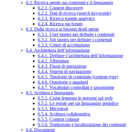
6.2. Ricerca utente sui contenuti e il linguaggio
6.2.1. Content discovery
6.2.2. Dati di ricerca (search keywords)
6.2.3. Ricerca tramite analytics
6.2.4. Ricerca sui forum
6.3. Dalla ricerca ai bisogni degli utenti
6.3.1. User stories per definire i contenuti
6.3.2. Job stories per definire i contenuti
6.3.3. Criteri di accettazione
6.4. Architettura dell’informazione
6.4.1. Definire l’architettura dell’informazione
6.4.2. Alberatura
6.4.3. Flussi di interazione
6.4.4. Sistemi di navigazione
6.4.5. Tipologie di contenuto (content type)
6.4.6. Ontologie e standard
6.4.7. Vocabolari controllati e tassonomie
6.5. Scrittura e linguaggio
6.5.1. Come leggono le persone sul web
6.5.2. Le regole per un linguaggio semplice
6.5.3. Microtesti
6.5.4. Scrittura collaborativa
6.5.5. Content critique
6.5.6. Traduzione e localizzazione dei contenuti
6.6. Documenti