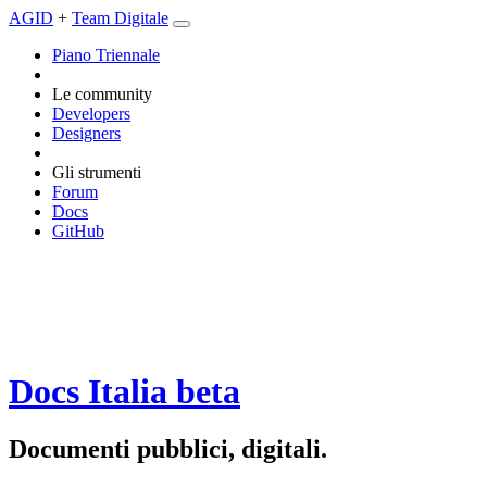
AGID
+
Team Digitale
Piano Triennale
Le community
Developers
Designers
Gli strumenti
Forum
Docs
GitHub
Docs Italia
beta
Documenti pubblici, digitali.