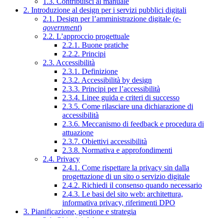
1.3. Contribuisci al manuale
2. Introduzione al design per i servizi pubblici digitali
2.1. Design per l’amministrazione digitale (
e-
government
)
2.2. L’approccio progettuale
2.2.1. Buone pratiche
2.2.2. Principi
2.3. Accessibilità
2.3.1. Definizione
2.3.2. Accessibilità by design
2.3.3. Principi per l’accessibilità
2.3.4. Linee guida e criteri di successo
2.3.5. Come rilasciare una dichiarazione di
accessibilità
2.3.6. Meccanismo di feedback e procedura di
attuazione
2.3.7. Obiettivi accessibilità
2.3.8. Normativa e approfondimenti
2.4. Privacy
2.4.1. Come rispettare la privacy sin dalla
progettazione di un sito o servizio digitale
2.4.2. Richiedi il consenso quando necessario
2.4.3. Le basi del sito web: architettura,
informativa privacy, riferimenti DPO
3. Pianificazione, gestione e strategia