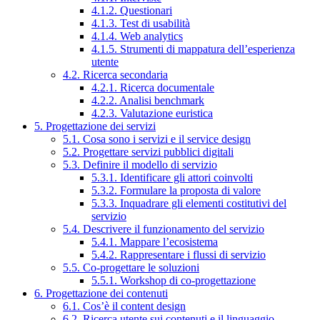
4.1.2. Questionari
4.1.3. Test di usabilità
4.1.4. Web analytics
4.1.5. Strumenti di mappatura dell’esperienza
utente
4.2. Ricerca secondaria
4.2.1. Ricerca documentale
4.2.2. Analisi benchmark
4.2.3. Valutazione euristica
5. Progettazione dei servizi
5.1. Cosa sono i servizi e il service design
5.2. Progettare servizi pubblici digitali
5.3. Definire il modello di servizio
5.3.1. Identificare gli attori coinvolti
5.3.2. Formulare la proposta di valore
5.3.3. Inquadrare gli elementi costitutivi del
servizio
5.4. Descrivere il funzionamento del servizio
5.4.1. Mappare l’ecosistema
5.4.2. Rappresentare i flussi di servizio
5.5. Co-progettare le soluzioni
5.5.1. Workshop di co-progettazione
6. Progettazione dei contenuti
6.1. Cos’è il content design
6.2. Ricerca utente sui contenuti e il linguaggio