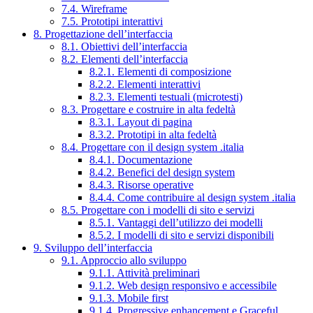
7.4. Wireframe
7.5. Prototipi interattivi
8. Progettazione dell’interfaccia
8.1. Obiettivi dell’interfaccia
8.2. Elementi dell’interfaccia
8.2.1. Elementi di composizione
8.2.2. Elementi interattivi
8.2.3. Elementi testuali (microtesti)
8.3. Progettare e costruire in alta fedeltà
8.3.1. Layout di pagina
8.3.2. Prototipi in alta fedeltà
8.4. Progettare con il design system .italia
8.4.1. Documentazione
8.4.2. Benefici del design system
8.4.3. Risorse operative
8.4.4. Come contribuire al design system .italia
8.5. Progettare con i modelli di sito e servizi
8.5.1. Vantaggi dell’utilizzo dei modelli
8.5.2. I modelli di sito e servizi disponibili
9. Sviluppo dell’interfaccia
9.1. Approccio allo sviluppo
9.1.1. Attività preliminari
9.1.2. Web design responsivo e accessibile
9.1.3. Mobile first
9.1.4. Progressive enhancement e Graceful