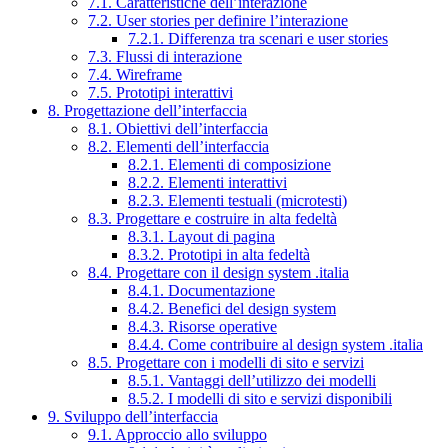
7.1. Caratteristiche dell’interazione
7.2. User stories per definire l’interazione
7.2.1. Differenza tra scenari e user stories
7.3. Flussi di interazione
7.4. Wireframe
7.5. Prototipi interattivi
8. Progettazione dell’interfaccia
8.1. Obiettivi dell’interfaccia
8.2. Elementi dell’interfaccia
8.2.1. Elementi di composizione
8.2.2. Elementi interattivi
8.2.3. Elementi testuali (microtesti)
8.3. Progettare e costruire in alta fedeltà
8.3.1. Layout di pagina
8.3.2. Prototipi in alta fedeltà
8.4. Progettare con il design system .italia
8.4.1. Documentazione
8.4.2. Benefici del design system
8.4.3. Risorse operative
8.4.4. Come contribuire al design system .italia
8.5. Progettare con i modelli di sito e servizi
8.5.1. Vantaggi dell’utilizzo dei modelli
8.5.2. I modelli di sito e servizi disponibili
9. Sviluppo dell’interfaccia
9.1. Approccio allo sviluppo