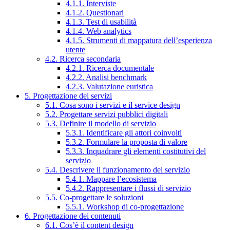
4.1.1. Interviste
4.1.2. Questionari
4.1.3. Test di usabilità
4.1.4. Web analytics
4.1.5. Strumenti di mappatura dell’esperienza
utente
4.2. Ricerca secondaria
4.2.1. Ricerca documentale
4.2.2. Analisi benchmark
4.2.3. Valutazione euristica
5. Progettazione dei servizi
5.1. Cosa sono i servizi e il service design
5.2. Progettare servizi pubblici digitali
5.3. Definire il modello di servizio
5.3.1. Identificare gli attori coinvolti
5.3.2. Formulare la proposta di valore
5.3.3. Inquadrare gli elementi costitutivi del
servizio
5.4. Descrivere il funzionamento del servizio
5.4.1. Mappare l’ecosistema
5.4.2. Rappresentare i flussi di servizio
5.5. Co-progettare le soluzioni
5.5.1. Workshop di co-progettazione
6. Progettazione dei contenuti
6.1. Cos’è il content design