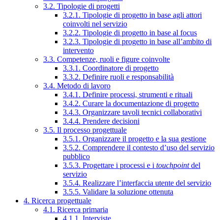
3.2. Tipologie di progetti
3.2.1. Tipologie di progetto in base agli attori
coinvolti nel servizio
3.2.2. Tipologie di progetto in base al focus
3.2.3. Tipologie di progetto in base all’ambito di
intervento
3.3. Competenze, ruoli e figure coinvolte
3.3.1. Coordinatore di progetto
3.3.2. Definire ruoli e responsabilità
3.4. Metodo di lavoro
3.4.1. Definire processi, strumenti e rituali
3.4.2. Curare la documentazione di progetto
3.4.3. Organizzare tavoli tecnici collaborativi
3.4.4. Prendere decisioni
3.5. Il processo progettuale
3.5.1. Organizzare il progetto e la sua gestione
3.5.2. Comprendere il contesto d’uso del servizio
pubblico
3.5.3. Progettare i processi e i
touchpoint
del
servizio
3.5.4. Realizzare l’interfaccia utente del servizio
3.5.5. Validare la soluzione ottenuta
4. Ricerca progettuale
4.1. Ricerca primaria
4.1.1. Interviste