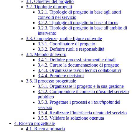
3.1. Obiettivi del progetto
3.2. Tipologie di progetti
3.2.1. Tipologie di progetto in base agli attori
coinvolti nel servizio
3.2.2. Tipologie di progetto in base al focus
3.2.3. Tipologie di progetto in base all’ambito di
intervento
3.3. Competenze, ruoli e figure coinvolte
3.3.1. Coordinatore di progetto
3.3.2. Definire ruoli e responsabilità
3.4. Metodo di lavoro
3.4.1. Definire processi, strumenti e rituali
3.4.2. Curare la documentazione di progetto
3.4.3. Organizzare tavoli tecnici collaborativi
3.4.4. Prendere decisioni
3.5. Il processo progettuale
3.5.1. Organizzare il progetto e la sua gestione
3.5.2. Comprendere il contesto d’uso del servizio
pubblico
3.5.3. Progettare i processi e i
touchpoint
del
servizio
3.5.4. Realizzare l’interfaccia utente del servizio
3.5.5. Validare la soluzione ottenuta
4. Ricerca progettuale
4.1. Ricerca primaria