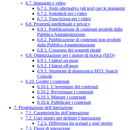
6.7. Immagini e video
6.7.1. Testo alternativo (alt text) per le immagini
6.7.2. Sottotitoli per i video
6.7.3. Trascrizioni per i video
6.8. Proprietà intellettuale e privacy
6.8.1. Pubblicazione di contenuti prodotti dalla
Pubblica Amministrazione
6.8.2. Pubblicazione di contenuti non prodotti
dalla Pubblica Amministrazione
6.8.3. Consenso dei soggetti ritratti
6.9. Ottimizzazione per i motori di ricerca (SEO)
6.9.1. I fattori
on-page
6.9.2. I fattori
off-page
6.9.3. Strumenti di diagnostica SEO: Search
Console
6.10. Gestire i contenuti
6.10.1. L’inventario dei contenuti
6.10.2. Revisionare i contenuti
6.10.3. Migrare i contenuti
6.10.4. Pubblicare i contenuti
7. Progettazione dell’interazione
7.1. Caratteristiche dell’interazione
7.2. User stories per definire l’interazione
7.2.1. Differenza tra scenari e user stories
7.3. Flussi di interazione