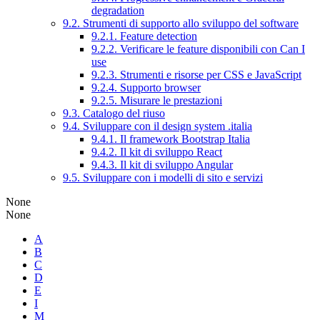
degradation
9.2. Strumenti di supporto allo sviluppo del software
9.2.1. Feature detection
9.2.2. Verificare le feature disponibili con Can I
use
9.2.3. Strumenti e risorse per CSS e JavaScript
9.2.4. Supporto browser
9.2.5. Misurare le prestazioni
9.3. Catalogo del riuso
9.4. Sviluppare con il design system .italia
9.4.1. Il framework Bootstrap Italia
9.4.2. Il kit di sviluppo React
9.4.3. Il kit di sviluppo Angular
9.5. Sviluppare con i modelli di sito e servizi
None
None
A
B
C
D
E
I
M