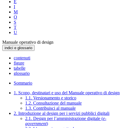
E
I
M
O
S
T
U
Manuale operativo di design
indici e glossario
contenuti
figure
tabelle
glossario
Sommario
1. Scopo, destinatari e uso del Manuale operativo di design
1.1. Versionamento e storico
1.2. Consultazione del manuale
1.3. Contribuisci al manuale
2. Introduzione al design per i servizi pubblici digitali
2.1. Design per l’amministrazione digitale (
e-
government
)