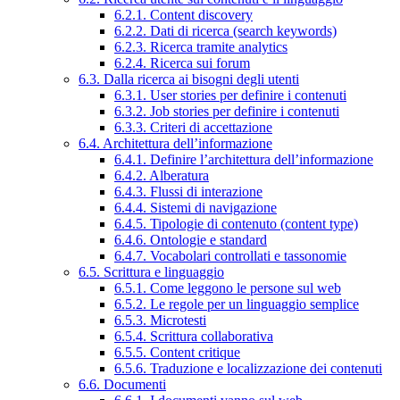
6.2.1. Content discovery
6.2.2. Dati di ricerca (search keywords)
6.2.3. Ricerca tramite analytics
6.2.4. Ricerca sui forum
6.3. Dalla ricerca ai bisogni degli utenti
6.3.1. User stories per definire i contenuti
6.3.2. Job stories per definire i contenuti
6.3.3. Criteri di accettazione
6.4. Architettura dell’informazione
6.4.1. Definire l’architettura dell’informazione
6.4.2. Alberatura
6.4.3. Flussi di interazione
6.4.4. Sistemi di navigazione
6.4.5. Tipologie di contenuto (content type)
6.4.6. Ontologie e standard
6.4.7. Vocabolari controllati e tassonomie
6.5. Scrittura e linguaggio
6.5.1. Come leggono le persone sul web
6.5.2. Le regole per un linguaggio semplice
6.5.3. Microtesti
6.5.4. Scrittura collaborativa
6.5.5. Content critique
6.5.6. Traduzione e localizzazione dei contenuti
6.6. Documenti