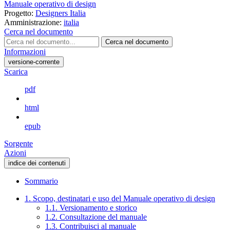
Manuale operativo di design
Progetto:
Designers Italia
Amministrazione:
italia
Cerca nel documento
Cerca nel documento
Informazioni
versione-corrente
Scarica
pdf
html
epub
Sorgente
Azioni
indice dei contenuti
Sommario
1. Scopo, destinatari e uso del Manuale operativo di design
1.1. Versionamento e storico
1.2. Consultazione del manuale
1.3. Contribuisci al manuale