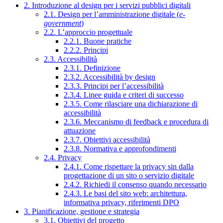
2. Introduzione al design per i servizi pubblici digitali
2.1. Design per l’amministrazione digitale (
e-
government
)
2.2. L’approccio progettuale
2.2.1. Buone pratiche
2.2.2. Principi
2.3. Accessibilità
2.3.1. Definizione
2.3.2. Accessibilità by design
2.3.3. Principi per l’accessibilità
2.3.4. Linee guida e criteri di successo
2.3.5. Come rilasciare una dichiarazione di
accessibilità
2.3.6. Meccanismo di feedback e procedura di
attuazione
2.3.7. Obiettivi accessibilità
2.3.8. Normativa e approfondimenti
2.4. Privacy
2.4.1. Come rispettare la privacy sin dalla
progettazione di un sito o servizio digitale
2.4.2. Richiedi il consenso quando necessario
2.4.3. Le basi del sito web: architettura,
informativa privacy, riferimenti DPO
3. Pianificazione, gestione e strategia
3.1. Obiettivi del progetto