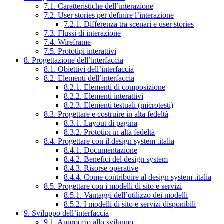
7.1. Caratteristiche dell’interazione
7.2. User stories per definire l’interazione
7.2.1. Differenza tra scenari e user stories
7.3. Flussi di interazione
7.4. Wireframe
7.5. Prototipi interattivi
8. Progettazione dell’interfaccia
8.1. Obiettivi dell’interfaccia
8.2. Elementi dell’interfaccia
8.2.1. Elementi di composizione
8.2.2. Elementi interattivi
8.2.3. Elementi testuali (microtesti)
8.3. Progettare e costruire in alta fedeltà
8.3.1. Layout di pagina
8.3.2. Prototipi in alta fedeltà
8.4. Progettare con il design system .italia
8.4.1. Documentazione
8.4.2. Benefici del design system
8.4.3. Risorse operative
8.4.4. Come contribuire al design system .italia
8.5. Progettare con i modelli di sito e servizi
8.5.1. Vantaggi dell’utilizzo dei modelli
8.5.2. I modelli di sito e servizi disponibili
9. Sviluppo dell’interfaccia
9.1. Approccio allo sviluppo