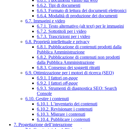
6.6.1. I documenti vanno sul web
6.6.2. Tipi di documenti
6.6.3. Formato di lettura dei documenti elettronici
6.6.4. Modalità di produzione dei documenti
6.7. Immagini e video
6.7.1. Testo alternativo (alt text) per le immagini
6.7.2. Sottotitoli per i video
6.7.3. Trascrizioni per i video
6.8. Proprietà intellettuale e privacy
6.8.1. Pubblicazione di contenuti prodotti dalla
Pubblica Amministrazione
6.8.2. Pubblicazione di contenuti non prodotti
dalla Pubblica Amministrazione
6.8.3. Consenso dei soggetti ritratti
6.9. Ottimizzazione per i motori di ricerca (SEO)
6.9.1. I fattori
on-page
6.9.2. I fattori
off-page
6.9.3. Strumenti di diagnostica SEO: Search
Console
6.10. Gestire i contenuti
6.10.1. L’inventario dei contenuti
6.10.2. Revisionare i contenuti
6.10.3. Migrare i contenuti
6.10.4. Pubblicare i contenuti
7. Progettazione dell’interazione