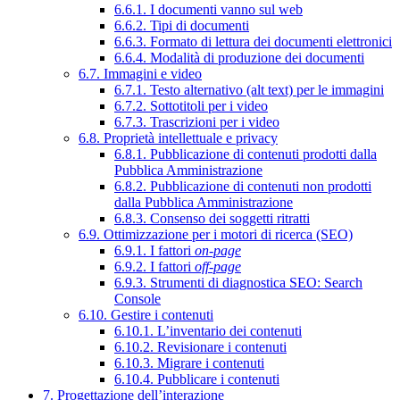
6.6.1. I documenti vanno sul web
6.6.2. Tipi di documenti
6.6.3. Formato di lettura dei documenti elettronici
6.6.4. Modalità di produzione dei documenti
6.7. Immagini e video
6.7.1. Testo alternativo (alt text) per le immagini
6.7.2. Sottotitoli per i video
6.7.3. Trascrizioni per i video
6.8. Proprietà intellettuale e privacy
6.8.1. Pubblicazione di contenuti prodotti dalla
Pubblica Amministrazione
6.8.2. Pubblicazione di contenuti non prodotti
dalla Pubblica Amministrazione
6.8.3. Consenso dei soggetti ritratti
6.9. Ottimizzazione per i motori di ricerca (SEO)
6.9.1. I fattori
on-page
6.9.2. I fattori
off-page
6.9.3. Strumenti di diagnostica SEO: Search
Console
6.10. Gestire i contenuti
6.10.1. L’inventario dei contenuti
6.10.2. Revisionare i contenuti
6.10.3. Migrare i contenuti
6.10.4. Pubblicare i contenuti
7. Progettazione dell’interazione