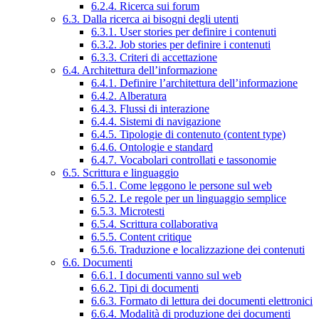
6.2.4. Ricerca sui forum
6.3. Dalla ricerca ai bisogni degli utenti
6.3.1. User stories per definire i contenuti
6.3.2. Job stories per definire i contenuti
6.3.3. Criteri di accettazione
6.4. Architettura dell’informazione
6.4.1. Definire l’architettura dell’informazione
6.4.2. Alberatura
6.4.3. Flussi di interazione
6.4.4. Sistemi di navigazione
6.4.5. Tipologie di contenuto (content type)
6.4.6. Ontologie e standard
6.4.7. Vocabolari controllati e tassonomie
6.5. Scrittura e linguaggio
6.5.1. Come leggono le persone sul web
6.5.2. Le regole per un linguaggio semplice
6.5.3. Microtesti
6.5.4. Scrittura collaborativa
6.5.5. Content critique
6.5.6. Traduzione e localizzazione dei contenuti
6.6. Documenti
6.6.1. I documenti vanno sul web
6.6.2. Tipi di documenti
6.6.3. Formato di lettura dei documenti elettronici
6.6.4. Modalità di produzione dei documenti