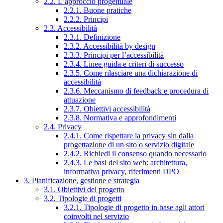
2.2. L’approccio progettuale
2.2.1. Buone pratiche
2.2.2. Principi
2.3. Accessibilità
2.3.1. Definizione
2.3.2. Accessibilità by design
2.3.3. Principi per l’accessibilità
2.3.4. Linee guida e criteri di successo
2.3.5. Come rilasciare una dichiarazione di
accessibilità
2.3.6. Meccanismo di feedback e procedura di
attuazione
2.3.7. Obiettivi accessibilità
2.3.8. Normativa e approfondimenti
2.4. Privacy
2.4.1. Come rispettare la privacy sin dalla
progettazione di un sito o servizio digitale
2.4.2. Richiedi il consenso quando necessario
2.4.3. Le basi del sito web: architettura,
informativa privacy, riferimenti DPO
3. Pianificazione, gestione e strategia
3.1. Obiettivi del progetto
3.2. Tipologie di progetti
3.2.1. Tipologie di progetto in base agli attori
coinvolti nel servizio