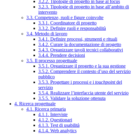
3.2.2. Tipologie di progetto in base al focus
3.2.3. Tipologie di progetto in base all’ambito di
intervento
3.3. Competenze, ruoli e figure coinvolte
3.3.1. Coordinatore di progetto
3.3.2. Definire ruoli e responsabilità
3.4. Metodo di lavoro
3.4.1. Definire processi, strumenti e rituali
3.4.2. Curare la documentazione di progetto
3.4.3. Organizzare tavoli tecnici collaborativi
3.4.4. Prendere decisioni
3.5. Il processo progettuale
3.5.1. Organizzare il progetto e la sua gestione
3.5.2. Comprendere il contesto d’uso del servizio
pubblico
3.5.3. Progettare i processi e i
touchpoint
del
servizio
3.5.4. Realizzare l’interfaccia utente del servizio
3.5.5. Validare la soluzione ottenuta
4. Ricerca progettuale
4.1. Ricerca primaria
4.1.1. Interviste
4.1.2. Questionari
4.1.3. Test di usabilità
4.1.4. Web analytics