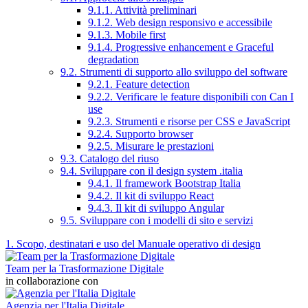
9.1.1. Attività preliminari
9.1.2. Web design responsivo e accessibile
9.1.3. Mobile first
9.1.4. Progressive enhancement e Graceful
degradation
9.2. Strumenti di supporto allo sviluppo del software
9.2.1. Feature detection
9.2.2. Verificare le feature disponibili con Can I
use
9.2.3. Strumenti e risorse per CSS e JavaScript
9.2.4. Supporto browser
9.2.5. Misurare le prestazioni
9.3. Catalogo del riuso
9.4. Sviluppare con il design system .italia
9.4.1. Il framework Bootstrap Italia
9.4.2. Il kit di sviluppo React
9.4.3. Il kit di sviluppo Angular
9.5. Sviluppare con i modelli di sito e servizi
1. Scopo, destinatari e uso del Manuale operativo di design
Team per la Trasformazione Digitale
in collaborazione con
Agenzia per l'Italia Digitale