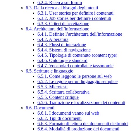
6.2.4. Ricerca sui forum
6.3. Dalla ricerca ai bisogni degli utenti
6.3.1. User stories per definire i contenuti
6.3.2. Job stories per definire i contenuti
6.3.3. Criteri di accettazione
6.4. Architettura dell’informazione
6.4.1. Definire l’architettura dell’informazione
6.4.2. Alberatura
6.4.3. Flussi di interazione
6.4.4. Sistemi di navigazione
6.4.5. Tipologie di contenuto (content type)
6.4.6. Ontologie e standard
6.4.7. Vocabolari controllati e tassonomie
6.5. Scrittura e linguaggio
6.5.1. Come leggono le persone sul web
6.5.2. Le regole per un linguaggio semplice
6.5.3. Microtesti
6.5.4. Scrittura collaborativa
6.5.5. Content critique
6.5.6. Traduzione e localizzazione dei contenuti
6.6. Documenti
6.6.1. I documenti vanno sul web
6.6.2. Tipi di documenti
6.6.3. Formato di lettura dei documenti elettronici
6.6.4. Modalità di produzione dei documenti