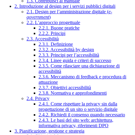
1.3. Contribuisci al manuale
2. Introduzione al design per i servizi pubblici digitali
2.1. Design per l’amministrazione digitale (
e-
government
)
2.2. L’approccio progettuale
2.2.1. Buone pratiche
2.2.2. Principi
2.3. Accessibilità
2.3.1. Definizione
2.3.2. Accessibilità by design
2.3.3. Principi per l’accessibilità
2.3.4. Linee guida e criteri di successo
2.3.5. Come rilasciare una dichiarazione di
accessibilità
2.3.6. Meccanismo di feedback e procedura di
attuazione
2.3.7. Obiettivi accessibilità
2.3.8. Normativa e approfondimenti
2.4. Privacy
2.4.1. Come rispettare la privacy sin dalla
progettazione di un sito o servizio digitale
2.4.2. Richiedi il consenso quando necessario
2.4.3. Le basi del sito web: architettura,
informativa privacy, riferimenti DPO
3. Pianificazione, gestione e strategia