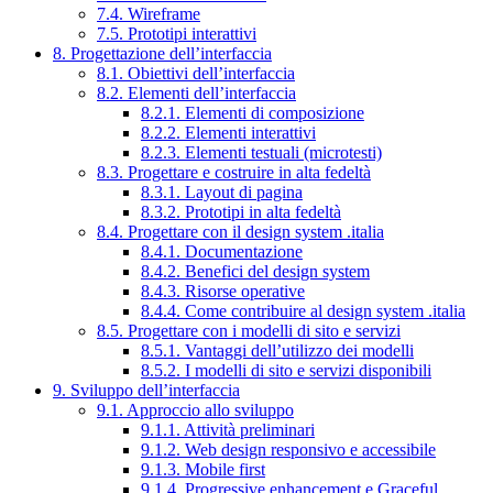
7.4. Wireframe
7.5. Prototipi interattivi
8. Progettazione dell’interfaccia
8.1. Obiettivi dell’interfaccia
8.2. Elementi dell’interfaccia
8.2.1. Elementi di composizione
8.2.2. Elementi interattivi
8.2.3. Elementi testuali (microtesti)
8.3. Progettare e costruire in alta fedeltà
8.3.1. Layout di pagina
8.3.2. Prototipi in alta fedeltà
8.4. Progettare con il design system .italia
8.4.1. Documentazione
8.4.2. Benefici del design system
8.4.3. Risorse operative
8.4.4. Come contribuire al design system .italia
8.5. Progettare con i modelli di sito e servizi
8.5.1. Vantaggi dell’utilizzo dei modelli
8.5.2. I modelli di sito e servizi disponibili
9. Sviluppo dell’interfaccia
9.1. Approccio allo sviluppo
9.1.1. Attività preliminari
9.1.2. Web design responsivo e accessibile
9.1.3. Mobile first
9.1.4. Progressive enhancement e Graceful