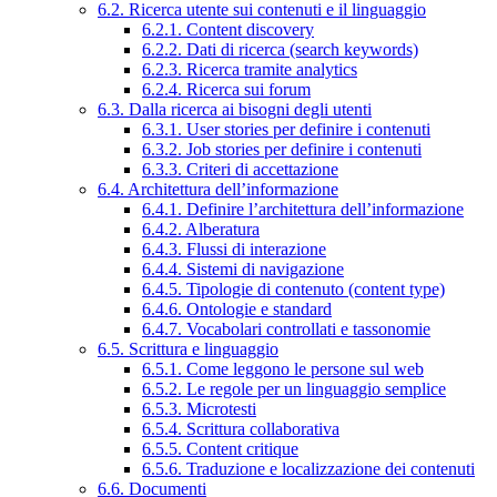
6.2. Ricerca utente sui contenuti e il linguaggio
6.2.1. Content discovery
6.2.2. Dati di ricerca (search keywords)
6.2.3. Ricerca tramite analytics
6.2.4. Ricerca sui forum
6.3. Dalla ricerca ai bisogni degli utenti
6.3.1. User stories per definire i contenuti
6.3.2. Job stories per definire i contenuti
6.3.3. Criteri di accettazione
6.4. Architettura dell’informazione
6.4.1. Definire l’architettura dell’informazione
6.4.2. Alberatura
6.4.3. Flussi di interazione
6.4.4. Sistemi di navigazione
6.4.5. Tipologie di contenuto (content type)
6.4.6. Ontologie e standard
6.4.7. Vocabolari controllati e tassonomie
6.5. Scrittura e linguaggio
6.5.1. Come leggono le persone sul web
6.5.2. Le regole per un linguaggio semplice
6.5.3. Microtesti
6.5.4. Scrittura collaborativa
6.5.5. Content critique
6.5.6. Traduzione e localizzazione dei contenuti
6.6. Documenti