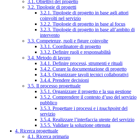
3.1. Obiettivi del progetto
3.2. Tipologie di progetti
3.2.1. Tipologie di progetto in base agli attori
coinvolti nel servizio
3.2.2. Tipologie di progetto in base al focus
3.2.3. Tipologie di progetto in base all’ambito di
intervento
3.3. Competenze, ruoli e figure coinvolte
3.3.1. Coordinatore di progetto
3.3.2. Definire ruoli e responsabilità
3.4. Metodo di lavoro
3.4.1. Definire processi, strumenti e rituali
3.4.2. Curare la documentazione di progetto
3.4.3. Organizzare tavoli tecnici collaborativi
3.4.4. Prendere decisioni
3.5. Il processo progettuale
3.5.1. Organizzare il progetto e la sua gestione
3.5.2. Comprendere il contesto d’uso del servizio
pubblico
3.5.3. Progettare i processi e i
touchpoint
del
servizio
3.5.4. Realizzare l’interfaccia utente del servizio
3.5.5. Validare la soluzione ottenuta
4. Ricerca progettuale
4.1. Ricerca primaria