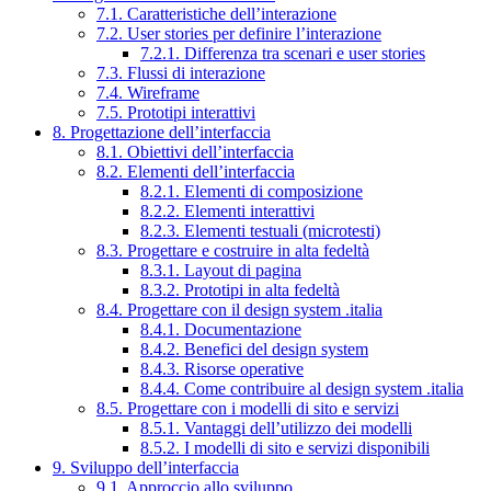
7.1. Caratteristiche dell’interazione
7.2. User stories per definire l’interazione
7.2.1. Differenza tra scenari e user stories
7.3. Flussi di interazione
7.4. Wireframe
7.5. Prototipi interattivi
8. Progettazione dell’interfaccia
8.1. Obiettivi dell’interfaccia
8.2. Elementi dell’interfaccia
8.2.1. Elementi di composizione
8.2.2. Elementi interattivi
8.2.3. Elementi testuali (microtesti)
8.3. Progettare e costruire in alta fedeltà
8.3.1. Layout di pagina
8.3.2. Prototipi in alta fedeltà
8.4. Progettare con il design system .italia
8.4.1. Documentazione
8.4.2. Benefici del design system
8.4.3. Risorse operative
8.4.4. Come contribuire al design system .italia
8.5. Progettare con i modelli di sito e servizi
8.5.1. Vantaggi dell’utilizzo dei modelli
8.5.2. I modelli di sito e servizi disponibili
9. Sviluppo dell’interfaccia
9.1. Approccio allo sviluppo