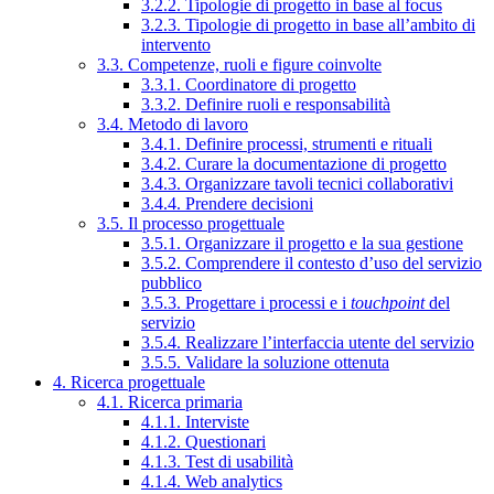
3.2.2. Tipologie di progetto in base al focus
3.2.3. Tipologie di progetto in base all’ambito di
intervento
3.3. Competenze, ruoli e figure coinvolte
3.3.1. Coordinatore di progetto
3.3.2. Definire ruoli e responsabilità
3.4. Metodo di lavoro
3.4.1. Definire processi, strumenti e rituali
3.4.2. Curare la documentazione di progetto
3.4.3. Organizzare tavoli tecnici collaborativi
3.4.4. Prendere decisioni
3.5. Il processo progettuale
3.5.1. Organizzare il progetto e la sua gestione
3.5.2. Comprendere il contesto d’uso del servizio
pubblico
3.5.3. Progettare i processi e i
touchpoint
del
servizio
3.5.4. Realizzare l’interfaccia utente del servizio
3.5.5. Validare la soluzione ottenuta
4. Ricerca progettuale
4.1. Ricerca primaria
4.1.1. Interviste
4.1.2. Questionari
4.1.3. Test di usabilità
4.1.4. Web analytics