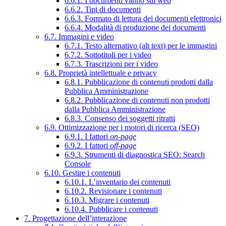
6.6.1. I documenti vanno sul web
6.6.2. Tipi di documenti
6.6.3. Formato di lettura dei documenti elettronici
6.6.4. Modalità di produzione dei documenti
6.7. Immagini e video
6.7.1. Testo alternativo (alt text) per le immagini
6.7.2. Sottotitoli per i video
6.7.3. Trascrizioni per i video
6.8. Proprietà intellettuale e privacy
6.8.1. Pubblicazione di contenuti prodotti dalla
Pubblica Amministrazione
6.8.2. Pubblicazione di contenuti non prodotti
dalla Pubblica Amministrazione
6.8.3. Consenso dei soggetti ritratti
6.9. Ottimizzazione per i motori di ricerca (SEO)
6.9.1. I fattori
on-page
6.9.2. I fattori
off-page
6.9.3. Strumenti di diagnostica SEO: Search
Console
6.10. Gestire i contenuti
6.10.1. L’inventario dei contenuti
6.10.2. Revisionare i contenuti
6.10.3. Migrare i contenuti
6.10.4. Pubblicare i contenuti
7. Progettazione dell’interazione