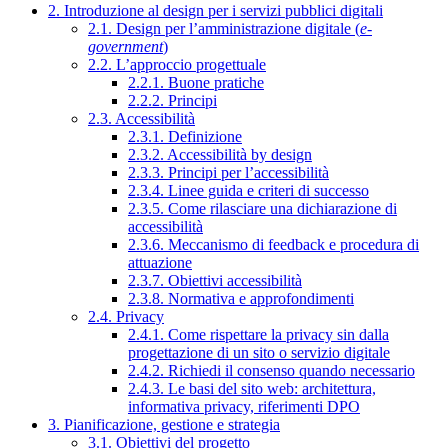
2. Introduzione al design per i servizi pubblici digitali
2.1. Design per l’amministrazione digitale (
e-
government
)
2.2. L’approccio progettuale
2.2.1. Buone pratiche
2.2.2. Principi
2.3. Accessibilità
2.3.1. Definizione
2.3.2. Accessibilità by design
2.3.3. Principi per l’accessibilità
2.3.4. Linee guida e criteri di successo
2.3.5. Come rilasciare una dichiarazione di
accessibilità
2.3.6. Meccanismo di feedback e procedura di
attuazione
2.3.7. Obiettivi accessibilità
2.3.8. Normativa e approfondimenti
2.4. Privacy
2.4.1. Come rispettare la privacy sin dalla
progettazione di un sito o servizio digitale
2.4.2. Richiedi il consenso quando necessario
2.4.3. Le basi del sito web: architettura,
informativa privacy, riferimenti DPO
3. Pianificazione, gestione e strategia
3.1. Obiettivi del progetto