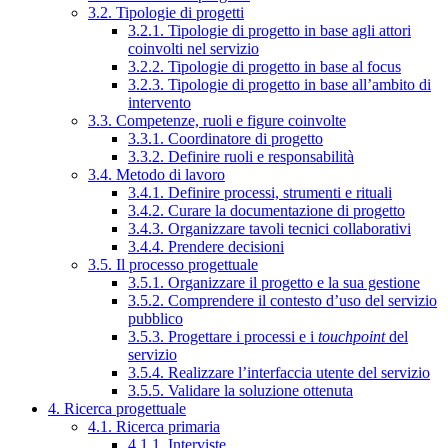
3.2. Tipologie di progetti
3.2.1. Tipologie di progetto in base agli attori
coinvolti nel servizio
3.2.2. Tipologie di progetto in base al focus
3.2.3. Tipologie di progetto in base all’ambito di
intervento
3.3. Competenze, ruoli e figure coinvolte
3.3.1. Coordinatore di progetto
3.3.2. Definire ruoli e responsabilità
3.4. Metodo di lavoro
3.4.1. Definire processi, strumenti e rituali
3.4.2. Curare la documentazione di progetto
3.4.3. Organizzare tavoli tecnici collaborativi
3.4.4. Prendere decisioni
3.5. Il processo progettuale
3.5.1. Organizzare il progetto e la sua gestione
3.5.2. Comprendere il contesto d’uso del servizio
pubblico
3.5.3. Progettare i processi e i
touchpoint
del
servizio
3.5.4. Realizzare l’interfaccia utente del servizio
3.5.5. Validare la soluzione ottenuta
4. Ricerca progettuale
4.1. Ricerca primaria
4.1.1. Interviste