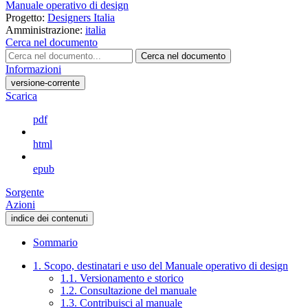
Manuale operativo di design
Progetto:
Designers Italia
Amministrazione:
italia
Cerca nel documento
Cerca nel documento
Informazioni
versione-corrente
Scarica
pdf
html
epub
Sorgente
Azioni
indice dei contenuti
Sommario
1. Scopo, destinatari e uso del Manuale operativo di design
1.1. Versionamento e storico
1.2. Consultazione del manuale
1.3. Contribuisci al manuale