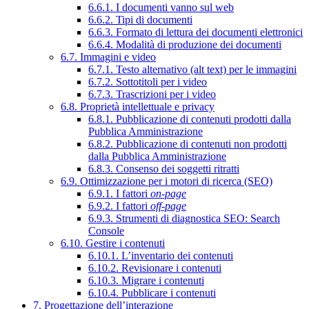
6.6.1. I documenti vanno sul web
6.6.2. Tipi di documenti
6.6.3. Formato di lettura dei documenti elettronici
6.6.4. Modalità di produzione dei documenti
6.7. Immagini e video
6.7.1. Testo alternativo (alt text) per le immagini
6.7.2. Sottotitoli per i video
6.7.3. Trascrizioni per i video
6.8. Proprietà intellettuale e privacy
6.8.1. Pubblicazione di contenuti prodotti dalla
Pubblica Amministrazione
6.8.2. Pubblicazione di contenuti non prodotti
dalla Pubblica Amministrazione
6.8.3. Consenso dei soggetti ritratti
6.9. Ottimizzazione per i motori di ricerca (SEO)
6.9.1. I fattori
on-page
6.9.2. I fattori
off-page
6.9.3. Strumenti di diagnostica SEO: Search
Console
6.10. Gestire i contenuti
6.10.1. L’inventario dei contenuti
6.10.2. Revisionare i contenuti
6.10.3. Migrare i contenuti
6.10.4. Pubblicare i contenuti
7. Progettazione dell’interazione