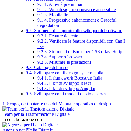
9.1.1. Attività preliminari
9.1.2. Web design responsivo e accessibile
9.1.3. Mobile first
9.1.4. Progressive enhancement e Graceful
degradation
9.2. Strumenti di supporto allo sviluppo del software
9.2.1. Feature detection
9.2.2. Verificare le feature disponibili con Can I
use
9.2.3. Strumenti e risorse per CSS e JavaScript
9.2.4. Supporto browser
9.2.5. Misurare le prestazioni
9.3. Catalogo del riuso
9.4. Sviluppare con il design system .italia
9.4.1. Il framework Bootstrap Italia
9.4.2. Il kit di sviluppo React
9.4.3. Il kit di sviluppo Angular
9.5. Sviluppare con i modelli di sito e servizi
1. Scopo, destinatari e uso del Manuale operativo di design
Team per la Trasformazione Digitale
in collaborazione con
Agenzia per l'Italia Digitale