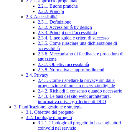
2.2. L’approccio progettuale
2.2.1. Buone pratiche
2.2.2. Principi
2.3. Accessibilità
2.3.1. Definizione
2.3.2. Accessibilità by design
2.3.3. Principi per l’accessibilità
2.3.4. Linee guida e criteri di successo
2.3.5. Come rilasciare una dichiarazione di
accessibilità
2.3.6. Meccanismo di feedback e procedura di
attuazione
2.3.7. Obiettivi accessibilità
2.3.8. Normativa e approfondimenti
2.4. Privacy
2.4.1. Come rispettare la privacy sin dalla
progettazione di un sito o servizio digitale
2.4.2. Richiedi il consenso quando necessario
2.4.3. Le basi del sito web: architettura,
informativa privacy, riferimenti DPO
3. Pianificazione, gestione e strategia
3.1. Obiettivi del progetto
3.2. Tipologie di progetti
3.2.1. Tipologie di progetto in base agli attori
coinvolti nel servizio