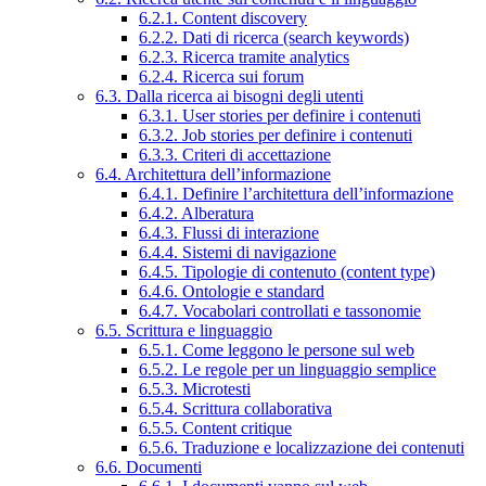
6.2.1. Content discovery
6.2.2. Dati di ricerca (search keywords)
6.2.3. Ricerca tramite analytics
6.2.4. Ricerca sui forum
6.3. Dalla ricerca ai bisogni degli utenti
6.3.1. User stories per definire i contenuti
6.3.2. Job stories per definire i contenuti
6.3.3. Criteri di accettazione
6.4. Architettura dell’informazione
6.4.1. Definire l’architettura dell’informazione
6.4.2. Alberatura
6.4.3. Flussi di interazione
6.4.4. Sistemi di navigazione
6.4.5. Tipologie di contenuto (content type)
6.4.6. Ontologie e standard
6.4.7. Vocabolari controllati e tassonomie
6.5. Scrittura e linguaggio
6.5.1. Come leggono le persone sul web
6.5.2. Le regole per un linguaggio semplice
6.5.3. Microtesti
6.5.4. Scrittura collaborativa
6.5.5. Content critique
6.5.6. Traduzione e localizzazione dei contenuti
6.6. Documenti