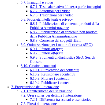
6.7. Immagini e video
6.7.1. Testo alternativo (alt text) per le immagini
6.7.2. Sottotitoli per i video
6.7.3. Trascrizioni per i video
6.8. Proprietà intellettuale e privacy
6.8.1. Pubblicazione di contenuti prodotti dalla
Pubblica Amministrazione
6.8.2. Pubblicazione di contenuti non prodotti
dalla Pubblica Amministrazione
6.8.3. Consenso dei soggetti ritratti
6.9. Ottimizzazione per i motori di ricerca (SEO)
6.9.1. I fattori
on-page
6.9.2. I fattori
off-page
6.9.3. Strumenti di diagnostica SEO: Search
Console
6.10. Gestire i contenuti
6.10.1. L’inventario dei contenuti
6.10.2. Revisionare i contenuti
6.10.3. Migrare i contenuti
6.10.4. Pubblicare i contenuti
7. Progettazione dell’interazione
7.1. Caratteristiche dell’interazione
7.2. User stories per definire l’interazione
7.2.1. Differenza tra scenari e user stories
7.3. Flussi di interazione