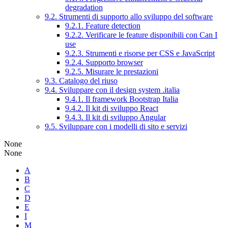
degradation
9.2. Strumenti di supporto allo sviluppo del software
9.2.1. Feature detection
9.2.2. Verificare le feature disponibili con Can I
use
9.2.3. Strumenti e risorse per CSS e JavaScript
9.2.4. Supporto browser
9.2.5. Misurare le prestazioni
9.3. Catalogo del riuso
9.4. Sviluppare con il design system .italia
9.4.1. Il framework Bootstrap Italia
9.4.2. Il kit di sviluppo React
9.4.3. Il kit di sviluppo Angular
9.5. Sviluppare con i modelli di sito e servizi
None
None
A
B
C
D
E
I
M