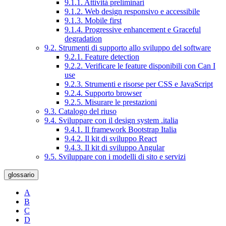
9.1.1. Attività preliminari
9.1.2. Web design responsivo e accessibile
9.1.3. Mobile first
9.1.4. Progressive enhancement e Graceful
degradation
9.2. Strumenti di supporto allo sviluppo del software
9.2.1. Feature detection
9.2.2. Verificare le feature disponibili con Can I
use
9.2.3. Strumenti e risorse per CSS e JavaScript
9.2.4. Supporto browser
9.2.5. Misurare le prestazioni
9.3. Catalogo del riuso
9.4. Sviluppare con il design system .italia
9.4.1. Il framework Bootstrap Italia
9.4.2. Il kit di sviluppo React
9.4.3. Il kit di sviluppo Angular
9.5. Sviluppare con i modelli di sito e servizi
glossario
A
B
C
D