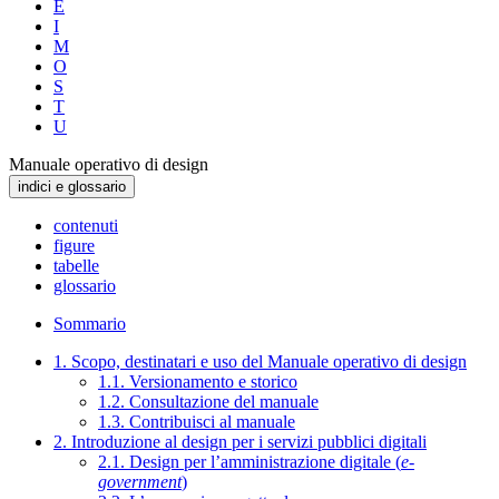
E
I
M
O
S
T
U
Manuale operativo di design
indici e glossario
contenuti
figure
tabelle
glossario
Sommario
1. Scopo, destinatari e uso del Manuale operativo di design
1.1. Versionamento e storico
1.2. Consultazione del manuale
1.3. Contribuisci al manuale
2. Introduzione al design per i servizi pubblici digitali
2.1. Design per l’amministrazione digitale (
e-
government
)