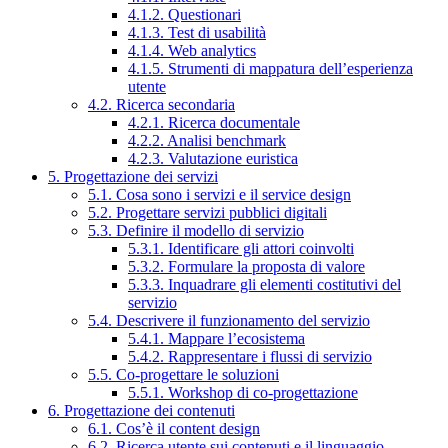
4.1.2. Questionari
4.1.3. Test di usabilità
4.1.4. Web analytics
4.1.5. Strumenti di mappatura dell’esperienza
utente
4.2. Ricerca secondaria
4.2.1. Ricerca documentale
4.2.2. Analisi benchmark
4.2.3. Valutazione euristica
5. Progettazione dei servizi
5.1. Cosa sono i servizi e il service design
5.2. Progettare servizi pubblici digitali
5.3. Definire il modello di servizio
5.3.1. Identificare gli attori coinvolti
5.3.2. Formulare la proposta di valore
5.3.3. Inquadrare gli elementi costitutivi del
servizio
5.4. Descrivere il funzionamento del servizio
5.4.1. Mappare l’ecosistema
5.4.2. Rappresentare i flussi di servizio
5.5. Co-progettare le soluzioni
5.5.1. Workshop di co-progettazione
6. Progettazione dei contenuti
6.1. Cos’è il content design
6.2. Ricerca utente sui contenuti e il linguaggio