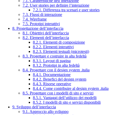
7.1. Caratteristiche dell’interazione
7.2. User stories per definire l’interazione
7.2.1. Differenza tra scenari e user stories
7.3. Flussi di interazione
7.4. Wireframe
7.5. Prototipi interattivi
8. Progettazione dell’interfaccia
8.1. Obiettivi dell’interfaccia
8.2. Elementi dell’interfaccia
8.2.1. Elementi di composizione
8.2.2. Elementi interattivi
8.2.3. Elementi testuali (microtesti)
8.3. Progettare e costruire in alta fedeltà
8.3.1. Layout di pagina
8.3.2. Prototipi in alta fedeltà
8.4. Progettare con il design system .italia
8.4.1. Documentazione
8.4.2. Benefici del design system
8.4.3. Risorse operative
8.4.4. Come contribuire al design system .italia
8.5. Progettare con i modelli di sito e servizi
8.5.1. Vantaggi dell’utilizzo dei modelli
8.5.2. I modelli di sito e servizi disponibili
9. Sviluppo dell’interfaccia
9.1. Approccio allo sviluppo