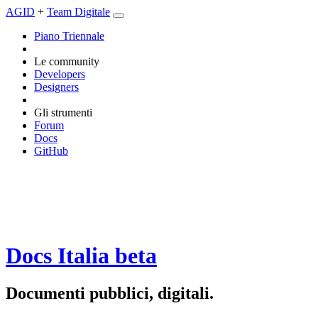
AGID
+
Team Digitale
Piano Triennale
Le community
Developers
Designers
Gli strumenti
Forum
Docs
GitHub
Docs Italia
beta
Documenti pubblici, digitali.