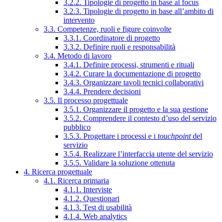
3.2.2. Tipologie di progetto in base al focus
3.2.3. Tipologie di progetto in base all’ambito di
intervento
3.3. Competenze, ruoli e figure coinvolte
3.3.1. Coordinatore di progetto
3.3.2. Definire ruoli e responsabilità
3.4. Metodo di lavoro
3.4.1. Definire processi, strumenti e rituali
3.4.2. Curare la documentazione di progetto
3.4.3. Organizzare tavoli tecnici collaborativi
3.4.4. Prendere decisioni
3.5. Il processo progettuale
3.5.1. Organizzare il progetto e la sua gestione
3.5.2. Comprendere il contesto d’uso del servizio
pubblico
3.5.3. Progettare i processi e i
touchpoint
del
servizio
3.5.4. Realizzare l’interfaccia utente del servizio
3.5.5. Validare la soluzione ottenuta
4. Ricerca progettuale
4.1. Ricerca primaria
4.1.1. Interviste
4.1.2. Questionari
4.1.3. Test di usabilità
4.1.4. Web analytics