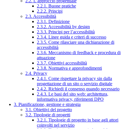
2.2. L’approccio progettuale
2.2.1. Buone pratiche
2.2.2. Principi
2.3. Accessibilità
2.3.1. Definizione
2.3.2. Accessibilità by design
2.3.3. Principi per l’accessibilità
2.3.4. Linee guida e criteri di successo
2.3.5. Come rilasciare una dichiarazione di
accessibilità
2.3.6. Meccanismo di feedback e procedura di
attuazione
2.3.7. Obiettivi accessibilità
2.3.8. Normativa e approfondimenti
2.4. Privacy
2.4.1. Come rispettare la privacy sin dalla
progettazione di un sito o servizio digitale
2.4.2. Richiedi il consenso quando necessario
2.4.3. Le basi del sito web: architettura,
informativa privacy, riferimenti DPO
3. Pianificazione, gestione e strategia
3.1. Obiettivi del progetto
3.2. Tipologie di progetti
3.2.1. Tipologie di progetto in base agli attori
coinvolti nel servizio