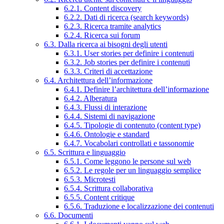
6.2.1. Content discovery
6.2.2. Dati di ricerca (search keywords)
6.2.3. Ricerca tramite analytics
6.2.4. Ricerca sui forum
6.3. Dalla ricerca ai bisogni degli utenti
6.3.1. User stories per definire i contenuti
6.3.2. Job stories per definire i contenuti
6.3.3. Criteri di accettazione
6.4. Architettura dell’informazione
6.4.1. Definire l’architettura dell’informazione
6.4.2. Alberatura
6.4.3. Flussi di interazione
6.4.4. Sistemi di navigazione
6.4.5. Tipologie di contenuto (content type)
6.4.6. Ontologie e standard
6.4.7. Vocabolari controllati e tassonomie
6.5. Scrittura e linguaggio
6.5.1. Come leggono le persone sul web
6.5.2. Le regole per un linguaggio semplice
6.5.3. Microtesti
6.5.4. Scrittura collaborativa
6.5.5. Content critique
6.5.6. Traduzione e localizzazione dei contenuti
6.6. Documenti