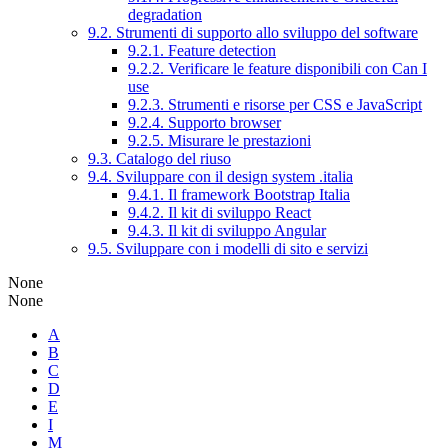
degradation
9.2. Strumenti di supporto allo sviluppo del software
9.2.1. Feature detection
9.2.2. Verificare le feature disponibili con Can I
use
9.2.3. Strumenti e risorse per CSS e JavaScript
9.2.4. Supporto browser
9.2.5. Misurare le prestazioni
9.3. Catalogo del riuso
9.4. Sviluppare con il design system .italia
9.4.1. Il framework Bootstrap Italia
9.4.2. Il kit di sviluppo React
9.4.3. Il kit di sviluppo Angular
9.5. Sviluppare con i modelli di sito e servizi
None
None
A
B
C
D
E
I
M