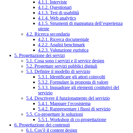
4.1.1. Interviste
4.1.2. Questionari
4.1.3. Test di usabilità
4.1.4. Web analytics
4.1.5. Strumenti di mappatura dell’esperienza
utente
4.2. Ricerca secondaria
4.2.1. Ricerca documentale
4.2.2. Analisi benchmark
4.2.3. Valutazione euristica
5. Progettazione dei servizi
5.1. Cosa sono i servizi e il service design
5.2. Progettare servizi pubblici digitali
5.3. Definire il modello di servizio
5.3.1. Identificare gli attori coinvolti
5.3.2. Formulare la proposta di valore
5.3.3. Inquadrare gli elementi costitutivi del
servizio
5.4. Descrivere il funzionamento del servizio
5.4.1. Mappare l’ecosistema
5.4.2. Rappresentare i flussi di servizio
5.5. Co-progettare le soluzioni
5.5.1. Workshop di co-progettazione
6. Progettazione dei contenuti
6.1. Cos’è il content design