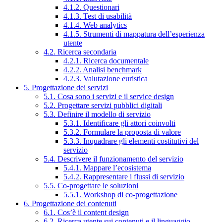
4.1.2. Questionari
4.1.3. Test di usabilità
4.1.4. Web analytics
4.1.5. Strumenti di mappatura dell’esperienza
utente
4.2. Ricerca secondaria
4.2.1. Ricerca documentale
4.2.2. Analisi benchmark
4.2.3. Valutazione euristica
5. Progettazione dei servizi
5.1. Cosa sono i servizi e il service design
5.2. Progettare servizi pubblici digitali
5.3. Definire il modello di servizio
5.3.1. Identificare gli attori coinvolti
5.3.2. Formulare la proposta di valore
5.3.3. Inquadrare gli elementi costitutivi del
servizio
5.4. Descrivere il funzionamento del servizio
5.4.1. Mappare l’ecosistema
5.4.2. Rappresentare i flussi di servizio
5.5. Co-progettare le soluzioni
5.5.1. Workshop di co-progettazione
6. Progettazione dei contenuti
6.1. Cos’è il content design
6.2. Ricerca utente sui contenuti e il linguaggio