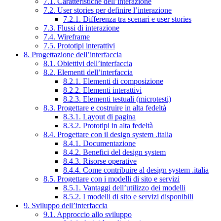
7.1. Caratteristiche dell’interazione
7.2. User stories per definire l’interazione
7.2.1. Differenza tra scenari e user stories
7.3. Flussi di interazione
7.4. Wireframe
7.5. Prototipi interattivi
8. Progettazione dell’interfaccia
8.1. Obiettivi dell’interfaccia
8.2. Elementi dell’interfaccia
8.2.1. Elementi di composizione
8.2.2. Elementi interattivi
8.2.3. Elementi testuali (microtesti)
8.3. Progettare e costruire in alta fedeltà
8.3.1. Layout di pagina
8.3.2. Prototipi in alta fedeltà
8.4. Progettare con il design system .italia
8.4.1. Documentazione
8.4.2. Benefici del design system
8.4.3. Risorse operative
8.4.4. Come contribuire al design system .italia
8.5. Progettare con i modelli di sito e servizi
8.5.1. Vantaggi dell’utilizzo dei modelli
8.5.2. I modelli di sito e servizi disponibili
9. Sviluppo dell’interfaccia
9.1. Approccio allo sviluppo