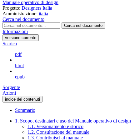
Manuale operativo di design
Progetto:
Designers Italia
Amministrazione:
italia
Cerca nel documento
Cerca nel documento
Informazioni
versione-corrente
Scarica
pdf
html
epub
Sorgente
Azioni
indice dei contenuti
Sommario
1. Scopo, destinatari e uso del Manuale operativo di design
1.1. Versionamento e storico
1.2. Consultazione del manuale
1.3. Contribuisci al manuale