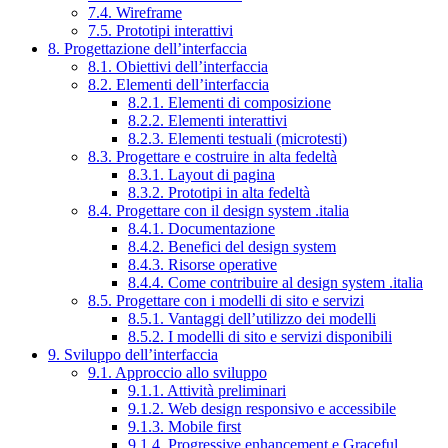
7.4. Wireframe
7.5. Prototipi interattivi
8. Progettazione dell’interfaccia
8.1. Obiettivi dell’interfaccia
8.2. Elementi dell’interfaccia
8.2.1. Elementi di composizione
8.2.2. Elementi interattivi
8.2.3. Elementi testuali (microtesti)
8.3. Progettare e costruire in alta fedeltà
8.3.1. Layout di pagina
8.3.2. Prototipi in alta fedeltà
8.4. Progettare con il design system .italia
8.4.1. Documentazione
8.4.2. Benefici del design system
8.4.3. Risorse operative
8.4.4. Come contribuire al design system .italia
8.5. Progettare con i modelli di sito e servizi
8.5.1. Vantaggi dell’utilizzo dei modelli
8.5.2. I modelli di sito e servizi disponibili
9. Sviluppo dell’interfaccia
9.1. Approccio allo sviluppo
9.1.1. Attività preliminari
9.1.2. Web design responsivo e accessibile
9.1.3. Mobile first
9.1.4. Progressive enhancement e Graceful