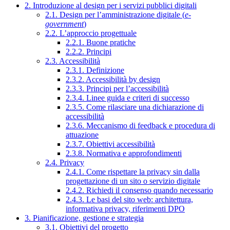
2. Introduzione al design per i servizi pubblici digitali
2.1. Design per l’amministrazione digitale (
e-
government
)
2.2. L’approccio progettuale
2.2.1. Buone pratiche
2.2.2. Principi
2.3. Accessibilità
2.3.1. Definizione
2.3.2. Accessibilità by design
2.3.3. Principi per l’accessibilità
2.3.4. Linee guida e criteri di successo
2.3.5. Come rilasciare una dichiarazione di
accessibilità
2.3.6. Meccanismo di feedback e procedura di
attuazione
2.3.7. Obiettivi accessibilità
2.3.8. Normativa e approfondimenti
2.4. Privacy
2.4.1. Come rispettare la privacy sin dalla
progettazione di un sito o servizio digitale
2.4.2. Richiedi il consenso quando necessario
2.4.3. Le basi del sito web: architettura,
informativa privacy, riferimenti DPO
3. Pianificazione, gestione e strategia
3.1. Obiettivi del progetto