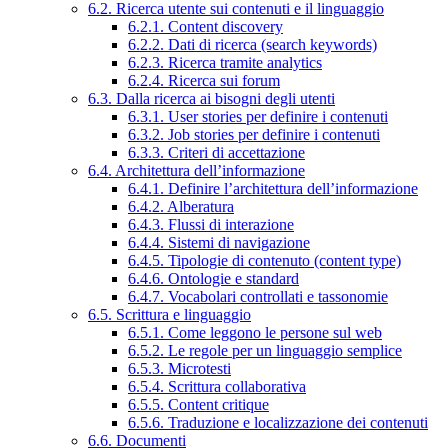
6.2. Ricerca utente sui contenuti e il linguaggio
6.2.1. Content discovery
6.2.2. Dati di ricerca (search keywords)
6.2.3. Ricerca tramite analytics
6.2.4. Ricerca sui forum
6.3. Dalla ricerca ai bisogni degli utenti
6.3.1. User stories per definire i contenuti
6.3.2. Job stories per definire i contenuti
6.3.3. Criteri di accettazione
6.4. Architettura dell’informazione
6.4.1. Definire l’architettura dell’informazione
6.4.2. Alberatura
6.4.3. Flussi di interazione
6.4.4. Sistemi di navigazione
6.4.5. Tipologie di contenuto (content type)
6.4.6. Ontologie e standard
6.4.7. Vocabolari controllati e tassonomie
6.5. Scrittura e linguaggio
6.5.1. Come leggono le persone sul web
6.5.2. Le regole per un linguaggio semplice
6.5.3. Microtesti
6.5.4. Scrittura collaborativa
6.5.5. Content critique
6.5.6. Traduzione e localizzazione dei contenuti
6.6. Documenti