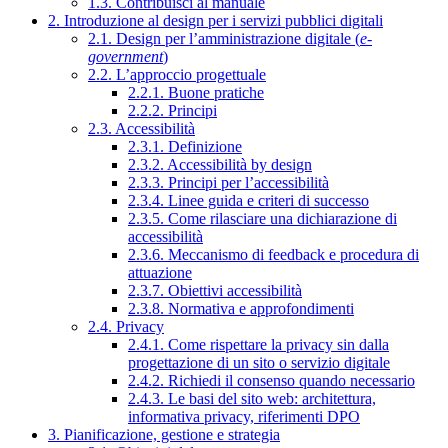
1.3. Contribuisci al manuale
2. Introduzione al design per i servizi pubblici digitali
2.1. Design per l’amministrazione digitale (
e-
government
)
2.2. L’approccio progettuale
2.2.1. Buone pratiche
2.2.2. Principi
2.3. Accessibilità
2.3.1. Definizione
2.3.2. Accessibilità by design
2.3.3. Principi per l’accessibilità
2.3.4. Linee guida e criteri di successo
2.3.5. Come rilasciare una dichiarazione di
accessibilità
2.3.6. Meccanismo di feedback e procedura di
attuazione
2.3.7. Obiettivi accessibilità
2.3.8. Normativa e approfondimenti
2.4. Privacy
2.4.1. Come rispettare la privacy sin dalla
progettazione di un sito o servizio digitale
2.4.2. Richiedi il consenso quando necessario
2.4.3. Le basi del sito web: architettura,
informativa privacy, riferimenti DPO
3. Pianificazione, gestione e strategia