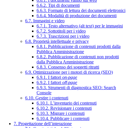
6.6.1. I documenti vanno sul web
6.6.2. Tipi di documenti
6.6.3. Formato di lettura dei documenti elettronici
6.6.4. Modalità di produzione dei documenti
6.7. Immagini e video
6.7.1. Testo alternativo (alt text) per le immagini
6.7.2. Sottotitoli per i video
6.7.3. Trascrizioni per i video
6.8. Proprietà intellettuale e privacy
6.8.1. Pubblicazione di contenuti prodotti dalla
Pubblica Amministrazione
6.8.2. Pubblicazione di contenuti non prodotti
dalla Pubblica Amministrazione
6.8.3. Consenso dei soggetti ritratti
6.9. Ottimizzazione per i motori di ricerca (SEO)
6.9.1. I fattori
on-page
6.9.2. I fattori
off-page
6.9.3. Strumenti di diagnostica SEO: Search
Console
6.10. Gestire i contenuti
6.10.1. L’inventario dei contenuti
6.10.2. Revisionare i contenuti
6.10.3. Migrare i contenuti
6.10.4. Pubblicare i contenuti
7. Progettazione dell’interazione