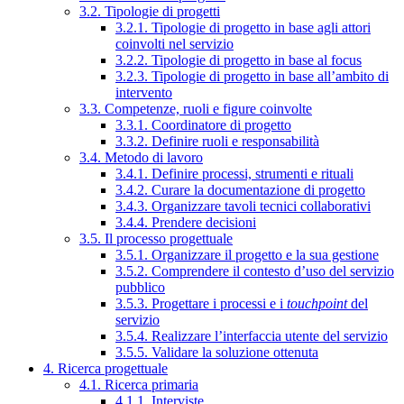
3.2. Tipologie di progetti
3.2.1. Tipologie di progetto in base agli attori
coinvolti nel servizio
3.2.2. Tipologie di progetto in base al focus
3.2.3. Tipologie di progetto in base all’ambito di
intervento
3.3. Competenze, ruoli e figure coinvolte
3.3.1. Coordinatore di progetto
3.3.2. Definire ruoli e responsabilità
3.4. Metodo di lavoro
3.4.1. Definire processi, strumenti e rituali
3.4.2. Curare la documentazione di progetto
3.4.3. Organizzare tavoli tecnici collaborativi
3.4.4. Prendere decisioni
3.5. Il processo progettuale
3.5.1. Organizzare il progetto e la sua gestione
3.5.2. Comprendere il contesto d’uso del servizio
pubblico
3.5.3. Progettare i processi e i
touchpoint
del
servizio
3.5.4. Realizzare l’interfaccia utente del servizio
3.5.5. Validare la soluzione ottenuta
4. Ricerca progettuale
4.1. Ricerca primaria
4.1.1. Interviste