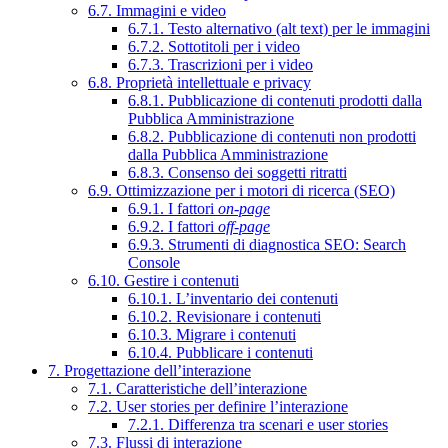
6.7. Immagini e video
6.7.1. Testo alternativo (alt text) per le immagini
6.7.2. Sottotitoli per i video
6.7.3. Trascrizioni per i video
6.8. Proprietà intellettuale e privacy
6.8.1. Pubblicazione di contenuti prodotti dalla
Pubblica Amministrazione
6.8.2. Pubblicazione di contenuti non prodotti
dalla Pubblica Amministrazione
6.8.3. Consenso dei soggetti ritratti
6.9. Ottimizzazione per i motori di ricerca (SEO)
6.9.1. I fattori
on-page
6.9.2. I fattori
off-page
6.9.3. Strumenti di diagnostica SEO: Search
Console
6.10. Gestire i contenuti
6.10.1. L’inventario dei contenuti
6.10.2. Revisionare i contenuti
6.10.3. Migrare i contenuti
6.10.4. Pubblicare i contenuti
7. Progettazione dell’interazione
7.1. Caratteristiche dell’interazione
7.2. User stories per definire l’interazione
7.2.1. Differenza tra scenari e user stories
7.3. Flussi di interazione