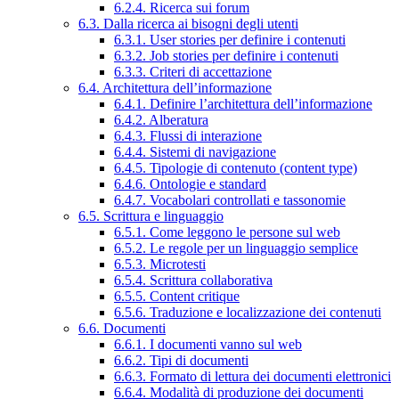
6.2.4. Ricerca sui forum
6.3. Dalla ricerca ai bisogni degli utenti
6.3.1. User stories per definire i contenuti
6.3.2. Job stories per definire i contenuti
6.3.3. Criteri di accettazione
6.4. Architettura dell’informazione
6.4.1. Definire l’architettura dell’informazione
6.4.2. Alberatura
6.4.3. Flussi di interazione
6.4.4. Sistemi di navigazione
6.4.5. Tipologie di contenuto (content type)
6.4.6. Ontologie e standard
6.4.7. Vocabolari controllati e tassonomie
6.5. Scrittura e linguaggio
6.5.1. Come leggono le persone sul web
6.5.2. Le regole per un linguaggio semplice
6.5.3. Microtesti
6.5.4. Scrittura collaborativa
6.5.5. Content critique
6.5.6. Traduzione e localizzazione dei contenuti
6.6. Documenti
6.6.1. I documenti vanno sul web
6.6.2. Tipi di documenti
6.6.3. Formato di lettura dei documenti elettronici
6.6.4. Modalità di produzione dei documenti