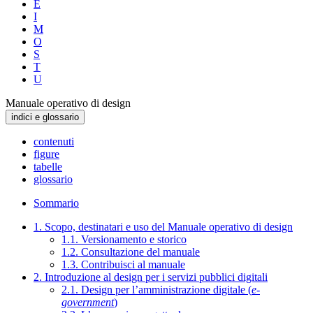
E
I
M
O
S
T
U
Manuale operativo di design
indici e glossario
contenuti
figure
tabelle
glossario
Sommario
1. Scopo, destinatari e uso del Manuale operativo di design
1.1. Versionamento e storico
1.2. Consultazione del manuale
1.3. Contribuisci al manuale
2. Introduzione al design per i servizi pubblici digitali
2.1. Design per l’amministrazione digitale (
e-
government
)