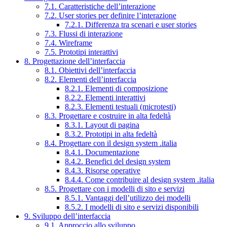
7.1. Caratteristiche dell’interazione
7.2. User stories per definire l’interazione
7.2.1. Differenza tra scenari e user stories
7.3. Flussi di interazione
7.4. Wireframe
7.5. Prototipi interattivi
8. Progettazione dell’interfaccia
8.1. Obiettivi dell’interfaccia
8.2. Elementi dell’interfaccia
8.2.1. Elementi di composizione
8.2.2. Elementi interattivi
8.2.3. Elementi testuali (microtesti)
8.3. Progettare e costruire in alta fedeltà
8.3.1. Layout di pagina
8.3.2. Prototipi in alta fedeltà
8.4. Progettare con il design system .italia
8.4.1. Documentazione
8.4.2. Benefici del design system
8.4.3. Risorse operative
8.4.4. Come contribuire al design system .italia
8.5. Progettare con i modelli di sito e servizi
8.5.1. Vantaggi dell’utilizzo dei modelli
8.5.2. I modelli di sito e servizi disponibili
9. Sviluppo dell’interfaccia
9.1. Approccio allo sviluppo