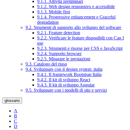
9.1.1. Attività preliminari
9.1.2. Web design responsivo e accessibile
9.1.3. Mobile first
9.1.4. Progressive enhancement e Graceful
degradation
9.2. Strumenti di supporto allo sviluppo del software
9.2.1. Feature detection
9.2.2. Verificare le feature disponibili con Can I
use
9.2.3. Strumenti e risorse per CSS e JavaScript
9.2.4. Supporto browser
9.2.5. Misurare le prestazioni
9.3. Catalogo del riuso
9.4. Sviluppare con il design system .italia
9.4.1. Il framework Bootstrap Italia
9.4.2. Il kit di sviluppo React
9.4.3. Il kit di sviluppo Angular
9.5. Sviluppare con i modelli di sito e servizi
glossario
A
B
C
D