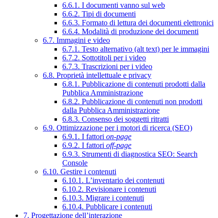
6.6.1. I documenti vanno sul web
6.6.2. Tipi di documenti
6.6.3. Formato di lettura dei documenti elettronici
6.6.4. Modalità di produzione dei documenti
6.7. Immagini e video
6.7.1. Testo alternativo (alt text) per le immagini
6.7.2. Sottotitoli per i video
6.7.3. Trascrizioni per i video
6.8. Proprietà intellettuale e privacy
6.8.1. Pubblicazione di contenuti prodotti dalla
Pubblica Amministrazione
6.8.2. Pubblicazione di contenuti non prodotti
dalla Pubblica Amministrazione
6.8.3. Consenso dei soggetti ritratti
6.9. Ottimizzazione per i motori di ricerca (SEO)
6.9.1. I fattori
on-page
6.9.2. I fattori
off-page
6.9.3. Strumenti di diagnostica SEO: Search
Console
6.10. Gestire i contenuti
6.10.1. L’inventario dei contenuti
6.10.2. Revisionare i contenuti
6.10.3. Migrare i contenuti
6.10.4. Pubblicare i contenuti
7. Progettazione dell’interazione