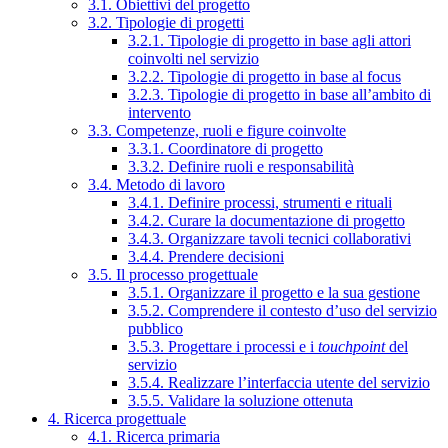
3.1. Obiettivi del progetto
3.2. Tipologie di progetti
3.2.1. Tipologie di progetto in base agli attori
coinvolti nel servizio
3.2.2. Tipologie di progetto in base al focus
3.2.3. Tipologie di progetto in base all’ambito di
intervento
3.3. Competenze, ruoli e figure coinvolte
3.3.1. Coordinatore di progetto
3.3.2. Definire ruoli e responsabilità
3.4. Metodo di lavoro
3.4.1. Definire processi, strumenti e rituali
3.4.2. Curare la documentazione di progetto
3.4.3. Organizzare tavoli tecnici collaborativi
3.4.4. Prendere decisioni
3.5. Il processo progettuale
3.5.1. Organizzare il progetto e la sua gestione
3.5.2. Comprendere il contesto d’uso del servizio
pubblico
3.5.3. Progettare i processi e i
touchpoint
del
servizio
3.5.4. Realizzare l’interfaccia utente del servizio
3.5.5. Validare la soluzione ottenuta
4. Ricerca progettuale
4.1. Ricerca primaria