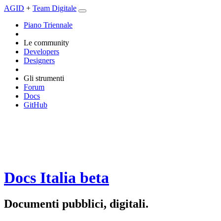
AGID
+
Team Digitale
Piano Triennale
Le community
Developers
Designers
Gli strumenti
Forum
Docs
GitHub
Docs Italia
beta
Documenti pubblici, digitali.