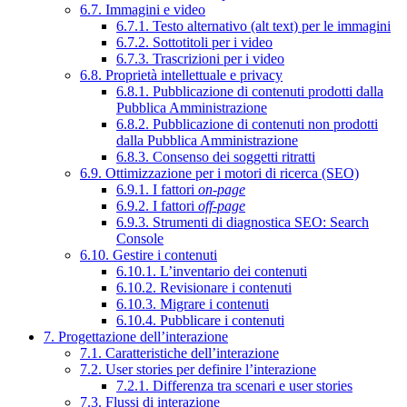
6.7. Immagini e video
6.7.1. Testo alternativo (alt text) per le immagini
6.7.2. Sottotitoli per i video
6.7.3. Trascrizioni per i video
6.8. Proprietà intellettuale e privacy
6.8.1. Pubblicazione di contenuti prodotti dalla
Pubblica Amministrazione
6.8.2. Pubblicazione di contenuti non prodotti
dalla Pubblica Amministrazione
6.8.3. Consenso dei soggetti ritratti
6.9. Ottimizzazione per i motori di ricerca (SEO)
6.9.1. I fattori
on-page
6.9.2. I fattori
off-page
6.9.3. Strumenti di diagnostica SEO: Search
Console
6.10. Gestire i contenuti
6.10.1. L’inventario dei contenuti
6.10.2. Revisionare i contenuti
6.10.3. Migrare i contenuti
6.10.4. Pubblicare i contenuti
7. Progettazione dell’interazione
7.1. Caratteristiche dell’interazione
7.2. User stories per definire l’interazione
7.2.1. Differenza tra scenari e user stories
7.3. Flussi di interazione