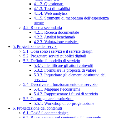
4.1.2. Questionari
4.1.3. Test di usabilità
4.1.4. Web analytics
4.1.5. Strumenti di mappatura dell’esperienza
utente
4.2. Ricerca secondaria
4.2.1. Ricerca documentale
4.2.2. Analisi benchmark
4.2.3. Valutazione euristica
5. Progettazione dei servizi
5.1. Cosa sono i servizi e il service design
5.2. Progettare servizi pubblici digitali
5.3. Definire il modello di servizio
5.3.1. Identificare gli attori coinvolti
5.3.2. Formulare la proposta di valore
5.3.3. Inquadrare gli elementi costitutivi del
servizio
5.4. Descrivere il funzionamento del servizio
5.4.1. Mappare l’ecosistema
5.4.2. Rappresentare i flussi di servizio
5.5. Co-progettare le soluzioni
5.5.1. Workshop di co-progettazione
6. Progettazione dei contenuti
6.1. Cos’è il content design
6.2. Ricerca utente sui contenuti e il linguaggio