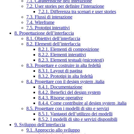
7.1. Caratteristiche dell’interazione
7.2. User stories per definire l’interazione
7.2.1. Differenza tra scenari e user stories
7.3. Flussi di interazione
7.4. Wireframe
7.5. Prototipi interattivi
8. Progettazione dell’interfaccia
8.1. Obiettivi dell’interfaccia
8.2. Elementi dell’interfaccia
8.2.1. Elementi di composizione
8.2.2. Elementi interattivi
8.2.3. Elementi testuali (microtesti)
8.3. Progettare e costruire in alta fedeltà
8.3.1. Layout di pagina
8.3.2. Prototipi in alta fedeltà
8.4. Progettare con il design system .italia
8.4.1. Documentazione
8.4.2. Benefici del design system
8.4.3. Risorse operative
8.4.4. Come contribuire al design system .italia
8.5. Progettare con i modelli di sito e servizi
8.5.1. Vantaggi dell’utilizzo dei modelli
8.5.2. I modelli di sito e servizi disponibili
9. Sviluppo dell’interfaccia
9.1. Approccio allo sviluppo