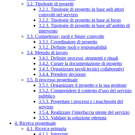
3.2. Tipologie di progetti
3.2.1. Tipologie di progetto in base agli attori
coinvolti nel servizio
3.2.2. Tipologie di progetto in base al focus
3.2.3. Tipologie di progetto in base all’ambito di
intervento
3.3. Competenze, ruoli e figure coinvolte
3.3.1. Coordinatore di progetto
3.3.2. Definire ruoli e responsabilità
3.4. Metodo di lavoro
3.4.1. Definire processi, strumenti e rituali
3.4.2. Curare la documentazione di progetto
3.4.3. Organizzare tavoli tecnici collaborativi
3.4.4. Prendere decisioni
3.5. Il processo progettuale
3.5.1. Organizzare il progetto e la sua gestione
3.5.2. Comprendere il contesto d’uso del servizio
pubblico
3.5.3. Progettare i processi e i
touchpoint
del
servizio
3.5.4. Realizzare l’interfaccia utente del servizio
3.5.5. Validare la soluzione ottenuta
4. Ricerca progettuale
4.1. Ricerca primaria
4.1.1. Interviste