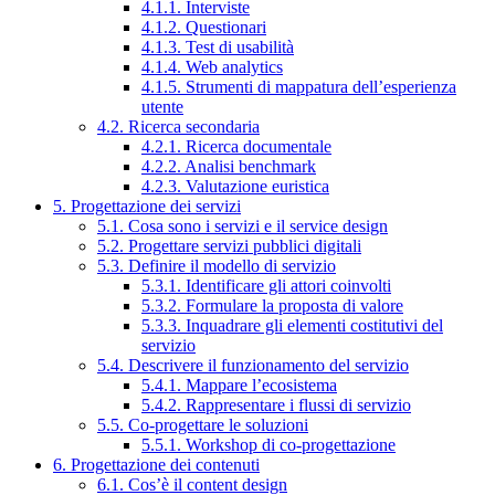
4.1.1. Interviste
4.1.2. Questionari
4.1.3. Test di usabilità
4.1.4. Web analytics
4.1.5. Strumenti di mappatura dell’esperienza
utente
4.2. Ricerca secondaria
4.2.1. Ricerca documentale
4.2.2. Analisi benchmark
4.2.3. Valutazione euristica
5. Progettazione dei servizi
5.1. Cosa sono i servizi e il service design
5.2. Progettare servizi pubblici digitali
5.3. Definire il modello di servizio
5.3.1. Identificare gli attori coinvolti
5.3.2. Formulare la proposta di valore
5.3.3. Inquadrare gli elementi costitutivi del
servizio
5.4. Descrivere il funzionamento del servizio
5.4.1. Mappare l’ecosistema
5.4.2. Rappresentare i flussi di servizio
5.5. Co-progettare le soluzioni
5.5.1. Workshop di co-progettazione
6. Progettazione dei contenuti
6.1. Cos’è il content design