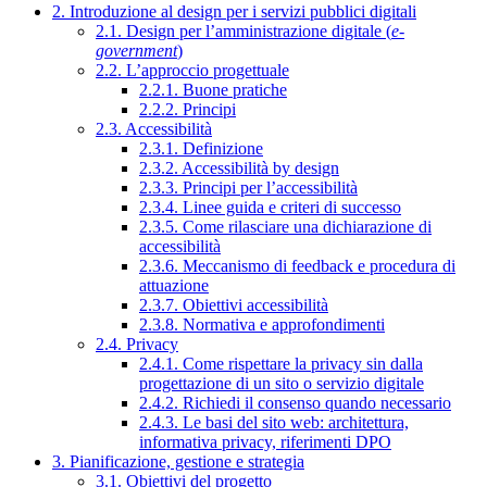
2. Introduzione al design per i servizi pubblici digitali
2.1. Design per l’amministrazione digitale (
e-
government
)
2.2. L’approccio progettuale
2.2.1. Buone pratiche
2.2.2. Principi
2.3. Accessibilità
2.3.1. Definizione
2.3.2. Accessibilità by design
2.3.3. Principi per l’accessibilità
2.3.4. Linee guida e criteri di successo
2.3.5. Come rilasciare una dichiarazione di
accessibilità
2.3.6. Meccanismo di feedback e procedura di
attuazione
2.3.7. Obiettivi accessibilità
2.3.8. Normativa e approfondimenti
2.4. Privacy
2.4.1. Come rispettare la privacy sin dalla
progettazione di un sito o servizio digitale
2.4.2. Richiedi il consenso quando necessario
2.4.3. Le basi del sito web: architettura,
informativa privacy, riferimenti DPO
3. Pianificazione, gestione e strategia
3.1. Obiettivi del progetto