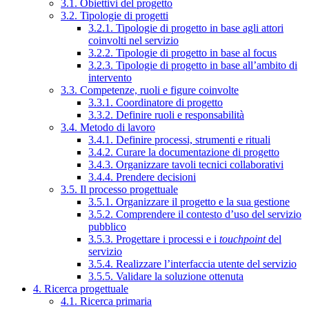
3.1. Obiettivi del progetto
3.2. Tipologie di progetti
3.2.1. Tipologie di progetto in base agli attori
coinvolti nel servizio
3.2.2. Tipologie di progetto in base al focus
3.2.3. Tipologie di progetto in base all’ambito di
intervento
3.3. Competenze, ruoli e figure coinvolte
3.3.1. Coordinatore di progetto
3.3.2. Definire ruoli e responsabilità
3.4. Metodo di lavoro
3.4.1. Definire processi, strumenti e rituali
3.4.2. Curare la documentazione di progetto
3.4.3. Organizzare tavoli tecnici collaborativi
3.4.4. Prendere decisioni
3.5. Il processo progettuale
3.5.1. Organizzare il progetto e la sua gestione
3.5.2. Comprendere il contesto d’uso del servizio
pubblico
3.5.3. Progettare i processi e i
touchpoint
del
servizio
3.5.4. Realizzare l’interfaccia utente del servizio
3.5.5. Validare la soluzione ottenuta
4. Ricerca progettuale
4.1. Ricerca primaria