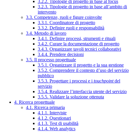
3.2.2. Tipologie di progetto in base al focus
3.2.3. Tipologie di progetto in base all’ambito di
intervento
3.3. Competenze, ruoli e figure coinvolte
3.3.1. Coordinatore di progetto
3.3.2. Definire ruoli e responsabilità
3.4. Metodo di lavoro
3.4.1. Definire processi, strumenti e rituali
3.4.2. Curare la documentazione di progetto
3.4.3. Organizzare tavoli tecnici collaborativi
3.4.4. Prendere decisioni
3.5. Il processo progettuale
3.5.1. Organizzare il progetto e la sua gestione
3.5.2. Comprendere il contesto d’uso del servizio
pubblico
3.5.3. Progettare i processi e i
touchpoint
del
servizio
3.5.4. Realizzare l’interfaccia utente del servizio
3.5.5. Validare la soluzione ottenuta
4. Ricerca progettuale
4.1. Ricerca primaria
4.1.1. Interviste
4.1.2. Questionari
4.1.3. Test di usabilità
4.1.4. Web analytics