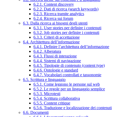
6.2.1. Content discovery
6.2.2. Dati di ricerca (search keywords)
6.2.3. Ricerca tramite analytics
6.2.4. Ricerca sui forum
6.3. Dalla ricerca ai bisogni degli utenti
6.3.1. User stories per definire i contenuti
6.3.2. Job stories per definire i contenuti
6.3.3. Criteri di accettazione
6.4. Architettura dell’informazione
6.4.1. Definire l’architettura dell’informazione
6.4.2. Alberatura
6.4.3. Flussi di interazione
6.4.4. Sistemi di navigazione
6.4.5. Tipologie di contenuto (content type)
6.4.6. Ontologie e standard
6.4.7. Vocabolari controllati e tassonomie
6.5. Scrittura e linguaggio
6.5.1. Come leggono le persone sul web
6.5.2. Le regole per un linguaggio semplice
6.5.3. Microtesti
6.5.4. Scrittura collaborativa
6.5.5. Content critique
6.5.6. Traduzione e localizzazione dei contenuti
6.6. Documenti