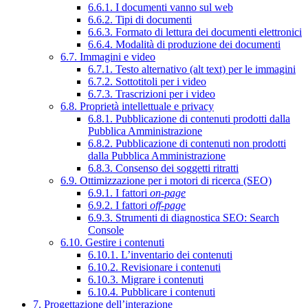
6.6.1. I documenti vanno sul web
6.6.2. Tipi di documenti
6.6.3. Formato di lettura dei documenti elettronici
6.6.4. Modalità di produzione dei documenti
6.7. Immagini e video
6.7.1. Testo alternativo (alt text) per le immagini
6.7.2. Sottotitoli per i video
6.7.3. Trascrizioni per i video
6.8. Proprietà intellettuale e privacy
6.8.1. Pubblicazione di contenuti prodotti dalla
Pubblica Amministrazione
6.8.2. Pubblicazione di contenuti non prodotti
dalla Pubblica Amministrazione
6.8.3. Consenso dei soggetti ritratti
6.9. Ottimizzazione per i motori di ricerca (SEO)
6.9.1. I fattori
on-page
6.9.2. I fattori
off-page
6.9.3. Strumenti di diagnostica SEO: Search
Console
6.10. Gestire i contenuti
6.10.1. L’inventario dei contenuti
6.10.2. Revisionare i contenuti
6.10.3. Migrare i contenuti
6.10.4. Pubblicare i contenuti
7. Progettazione dell’interazione