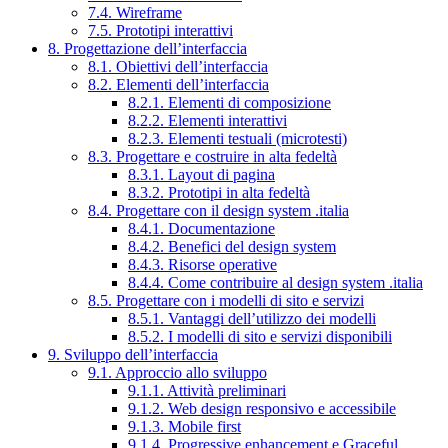
7.4. Wireframe
7.5. Prototipi interattivi
8. Progettazione dell’interfaccia
8.1. Obiettivi dell’interfaccia
8.2. Elementi dell’interfaccia
8.2.1. Elementi di composizione
8.2.2. Elementi interattivi
8.2.3. Elementi testuali (microtesti)
8.3. Progettare e costruire in alta fedeltà
8.3.1. Layout di pagina
8.3.2. Prototipi in alta fedeltà
8.4. Progettare con il design system .italia
8.4.1. Documentazione
8.4.2. Benefici del design system
8.4.3. Risorse operative
8.4.4. Come contribuire al design system .italia
8.5. Progettare con i modelli di sito e servizi
8.5.1. Vantaggi dell’utilizzo dei modelli
8.5.2. I modelli di sito e servizi disponibili
9. Sviluppo dell’interfaccia
9.1. Approccio allo sviluppo
9.1.1. Attività preliminari
9.1.2. Web design responsivo e accessibile
9.1.3. Mobile first
9.1.4. Progressive enhancement e Graceful