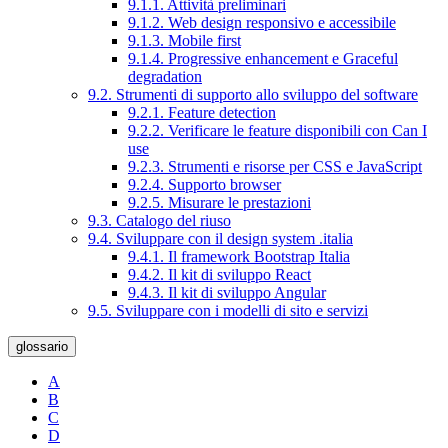
9.1.1. Attività preliminari
9.1.2. Web design responsivo e accessibile
9.1.3. Mobile first
9.1.4. Progressive enhancement e Graceful
degradation
9.2. Strumenti di supporto allo sviluppo del software
9.2.1. Feature detection
9.2.2. Verificare le feature disponibili con Can I
use
9.2.3. Strumenti e risorse per CSS e JavaScript
9.2.4. Supporto browser
9.2.5. Misurare le prestazioni
9.3. Catalogo del riuso
9.4. Sviluppare con il design system .italia
9.4.1. Il framework Bootstrap Italia
9.4.2. Il kit di sviluppo React
9.4.3. Il kit di sviluppo Angular
9.5. Sviluppare con i modelli di sito e servizi
glossario
A
B
C
D