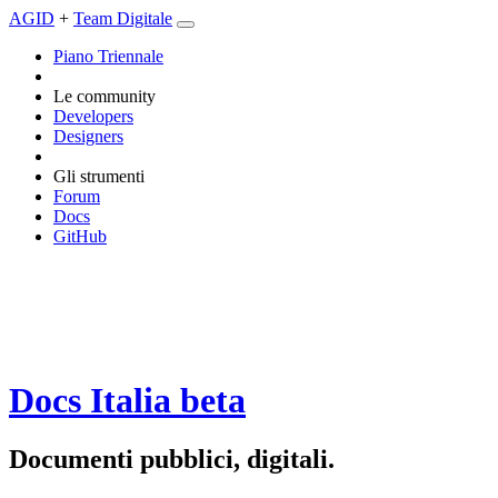
AGID
+
Team Digitale
Piano Triennale
Le community
Developers
Designers
Gli strumenti
Forum
Docs
GitHub
Docs Italia
beta
Documenti pubblici, digitali.