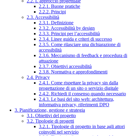
2.2. L’approccio progettuale
2.2.1. Buone pratiche
2.2.2. Principi
2.3. Accessibilità
2.3.1. Definizione
2.3.2. Accessibilità by design
2.3.3. Principi per l’accessibilità
2.3.4. Linee guida e criteri di successo
2.3.5. Come rilasciare una dichiarazione di
accessibilità
2.3.6. Meccanismo di feedback e procedura di
attuazione
2.3.7. Obiettivi accessibilità
2.3.8. Normativa e approfondimenti
2.4. Privacy
2.4.1. Come rispettare la privacy sin dalla
progettazione di un sito o servizio digitale
2.4.2. Richiedi il consenso quando necessario
2.4.3. Le basi del sito web: architettura,
informativa privacy, riferimenti DPO
3. Pianificazione, gestione e strategia
3.1. Obiettivi del progetto
3.2. Tipologie di progetti
3.2.1. Tipologie di progetto in base agli attori
coinvolti nel servizio