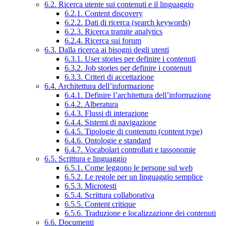
6.2. Ricerca utente sui contenuti e il linguaggio
6.2.1. Content discovery
6.2.2. Dati di ricerca (search keywords)
6.2.3. Ricerca tramite analytics
6.2.4. Ricerca sui forum
6.3. Dalla ricerca ai bisogni degli utenti
6.3.1. User stories per definire i contenuti
6.3.2. Job stories per definire i contenuti
6.3.3. Criteri di accettazione
6.4. Architettura dell’informazione
6.4.1. Definire l’architettura dell’informazione
6.4.2. Alberatura
6.4.3. Flussi di interazione
6.4.4. Sistemi di navigazione
6.4.5. Tipologie di contenuto (content type)
6.4.6. Ontologie e standard
6.4.7. Vocabolari controllati e tassonomie
6.5. Scrittura e linguaggio
6.5.1. Come leggono le persone sul web
6.5.2. Le regole per un linguaggio semplice
6.5.3. Microtesti
6.5.4. Scrittura collaborativa
6.5.5. Content critique
6.5.6. Traduzione e localizzazione dei contenuti
6.6. Documenti