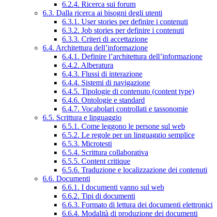
6.2.4. Ricerca sui forum
6.3. Dalla ricerca ai bisogni degli utenti
6.3.1. User stories per definire i contenuti
6.3.2. Job stories per definire i contenuti
6.3.3. Criteri di accettazione
6.4. Architettura dell’informazione
6.4.1. Definire l’architettura dell’informazione
6.4.2. Alberatura
6.4.3. Flussi di interazione
6.4.4. Sistemi di navigazione
6.4.5. Tipologie di contenuto (content type)
6.4.6. Ontologie e standard
6.4.7. Vocabolari controllati e tassonomie
6.5. Scrittura e linguaggio
6.5.1. Come leggono le persone sul web
6.5.2. Le regole per un linguaggio semplice
6.5.3. Microtesti
6.5.4. Scrittura collaborativa
6.5.5. Content critique
6.5.6. Traduzione e localizzazione dei contenuti
6.6. Documenti
6.6.1. I documenti vanno sul web
6.6.2. Tipi di documenti
6.6.3. Formato di lettura dei documenti elettronici
6.6.4. Modalità di produzione dei documenti