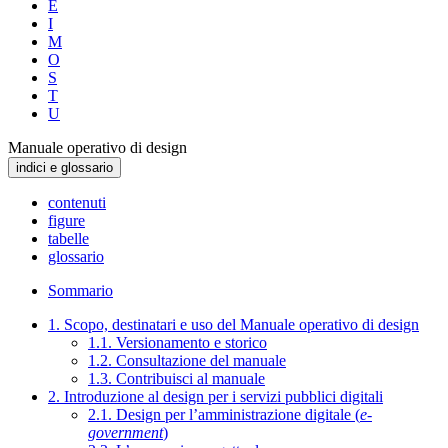
E
I
M
O
S
T
U
Manuale operativo di design
indici e glossario
contenuti
figure
tabelle
glossario
Sommario
1. Scopo, destinatari e uso del Manuale operativo di design
1.1. Versionamento e storico
1.2. Consultazione del manuale
1.3. Contribuisci al manuale
2. Introduzione al design per i servizi pubblici digitali
2.1. Design per l’amministrazione digitale (
e-
government
)