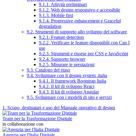
9.1.1. Attività preliminari
9.1.2. Web design responsivo e accessibile
9.1.3. Mobile first
9.1.4. Progressive enhancement e Graceful
degradation
9.2. Strumenti di supporto allo sviluppo del software
9.2.1. Feature detection
9.2.2. Verificare le feature disponibili con Can I
use
9.2.3. Strumenti e risorse per CSS e JavaScript
9.2.4. Supporto browser
9.2.5. Misurare le prestazioni
9.3. Catalogo del riuso
9.4. Sviluppare con il design system .italia
9.4.1. Il framework Bootstrap Italia
9.4.2. Il kit di sviluppo React
9.4.3. Il kit di sviluppo Angular
9.5. Sviluppare con i modelli di sito e servizi
1. Scopo, destinatari e uso del Manuale operativo di design
Team per la Trasformazione Digitale
in collaborazione con
Agenzia per l'Italia Digitale