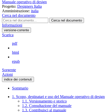
Manuale operativo di design
Progetto:
Designers Italia
Amministrazione:
italia
Cerca nel documento
Cerca nel documento
Informazioni
versione-corrente
Scarica
pdf
html
epub
Sorgente
Azioni
indice dei contenuti
Sommario
1. Scopo, destinatari e uso del Manuale operativo di design
1.1. Versionamento e storico
1.2. Consultazione del manuale
1.3. Contribuisci al manuale