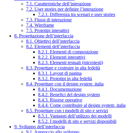
7.1. Caratteristiche dell’interazione
7.2. User stories per definire l’interazione
7.2.1. Differenza tra scenari e user stories
7.3. Flussi di interazione
7.4. Wireframe
7.5. Prototipi interattivi
8. Progettazione dell’interfaccia
8.1. Obiettivi dell’interfaccia
8.2. Elementi dell’interfaccia
8.2.1. Elementi di composizione
8.2.2. Elementi interattivi
8.2.3. Elementi testuali (microtesti)
8.3. Progettare e costruire in alta fedeltà
8.3.1. Layout di pagina
8.3.2. Prototipi in alta fedeltà
8.4. Progettare con il design system .italia
8.4.1. Documentazione
8.4.2. Benefici del design system
8.4.3. Risorse operative
8.4.4. Come contribuire al design system .italia
8.5. Progettare con i modelli di sito e servizi
8.5.1. Vantaggi dell’utilizzo dei modelli
8.5.2. I modelli di sito e servizi disponibili
9. Sviluppo dell’interfaccia
9.1. Approccio allo sviluppo