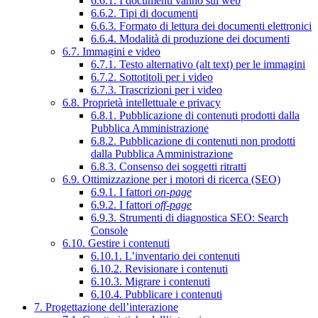
6.6.1. I documenti vanno sul web
6.6.2. Tipi di documenti
6.6.3. Formato di lettura dei documenti elettronici
6.6.4. Modalità di produzione dei documenti
6.7. Immagini e video
6.7.1. Testo alternativo (alt text) per le immagini
6.7.2. Sottotitoli per i video
6.7.3. Trascrizioni per i video
6.8. Proprietà intellettuale e privacy
6.8.1. Pubblicazione di contenuti prodotti dalla
Pubblica Amministrazione
6.8.2. Pubblicazione di contenuti non prodotti
dalla Pubblica Amministrazione
6.8.3. Consenso dei soggetti ritratti
6.9. Ottimizzazione per i motori di ricerca (SEO)
6.9.1. I fattori
on-page
6.9.2. I fattori
off-page
6.9.3. Strumenti di diagnostica SEO: Search
Console
6.10. Gestire i contenuti
6.10.1. L’inventario dei contenuti
6.10.2. Revisionare i contenuti
6.10.3. Migrare i contenuti
6.10.4. Pubblicare i contenuti
7. Progettazione dell’interazione