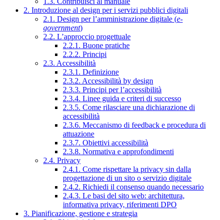
1.3. Contribuisci al manuale
2. Introduzione al design per i servizi pubblici digitali
2.1. Design per l’amministrazione digitale (
e-
government
)
2.2. L’approccio progettuale
2.2.1. Buone pratiche
2.2.2. Principi
2.3. Accessibilità
2.3.1. Definizione
2.3.2. Accessibilità by design
2.3.3. Principi per l’accessibilità
2.3.4. Linee guida e criteri di successo
2.3.5. Come rilasciare una dichiarazione di
accessibilità
2.3.6. Meccanismo di feedback e procedura di
attuazione
2.3.7. Obiettivi accessibilità
2.3.8. Normativa e approfondimenti
2.4. Privacy
2.4.1. Come rispettare la privacy sin dalla
progettazione di un sito o servizio digitale
2.4.2. Richiedi il consenso quando necessario
2.4.3. Le basi del sito web: architettura,
informativa privacy, riferimenti DPO
3. Pianificazione, gestione e strategia