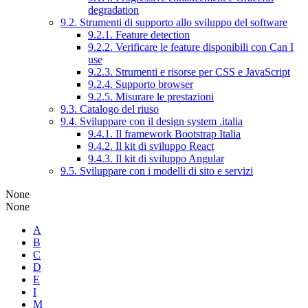
degradation
9.2. Strumenti di supporto allo sviluppo del software
9.2.1. Feature detection
9.2.2. Verificare le feature disponibili con Can I
use
9.2.3. Strumenti e risorse per CSS e JavaScript
9.2.4. Supporto browser
9.2.5. Misurare le prestazioni
9.3. Catalogo del riuso
9.4. Sviluppare con il design system .italia
9.4.1. Il framework Bootstrap Italia
9.4.2. Il kit di sviluppo React
9.4.3. Il kit di sviluppo Angular
9.5. Sviluppare con i modelli di sito e servizi
None
None
A
B
C
D
E
I
M