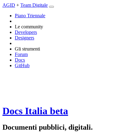
AGID
+
Team Digitale
Piano Triennale
Le community
Developers
Designers
Gli strumenti
Forum
Docs
GitHub
Docs Italia
beta
Documenti pubblici, digitali.