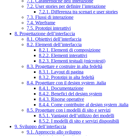
7.1. Caratteristiche dell’interazione
7.2. User stories per definire l’interazione
7.2.1. Differenza tra scenari e user stories
7.3. Flussi di interazione
7.4. Wireframe
7.5. Prototipi interattivi
8. Progettazione dell’interfaccia
8.1. Obiettivi dell’interfaccia
8.2. Elementi dell’interfaccia
8.2.1. Elementi di composizione
8.2.2. Elementi interattivi
8.2.3. Elementi testuali (microtesti)
8.3. Progettare e costruire in alta fedeltà
8.3.1. Layout di pagina
8.3.2. Prototipi in alta fedeltà
8.4. Progettare con il design system .italia
8.4.1. Documentazione
8.4.2. Benefici del design system
8.4.3. Risorse operative
8.4.4. Come contribuire al design system .italia
8.5. Progettare con i modelli di sito e servizi
8.5.1. Vantaggi dell’utilizzo dei modelli
8.5.2. I modelli di sito e servizi disponibili
9. Sviluppo dell’interfaccia
9.1. Approccio allo sviluppo