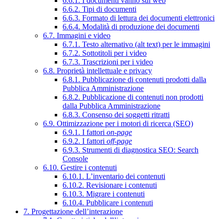
6.6.1. I documenti vanno sul web
6.6.2. Tipi di documenti
6.6.3. Formato di lettura dei documenti elettronici
6.6.4. Modalità di produzione dei documenti
6.7. Immagini e video
6.7.1. Testo alternativo (alt text) per le immagini
6.7.2. Sottotitoli per i video
6.7.3. Trascrizioni per i video
6.8. Proprietà intellettuale e privacy
6.8.1. Pubblicazione di contenuti prodotti dalla
Pubblica Amministrazione
6.8.2. Pubblicazione di contenuti non prodotti
dalla Pubblica Amministrazione
6.8.3. Consenso dei soggetti ritratti
6.9. Ottimizzazione per i motori di ricerca (SEO)
6.9.1. I fattori
on-page
6.9.2. I fattori
off-page
6.9.3. Strumenti di diagnostica SEO: Search
Console
6.10. Gestire i contenuti
6.10.1. L’inventario dei contenuti
6.10.2. Revisionare i contenuti
6.10.3. Migrare i contenuti
6.10.4. Pubblicare i contenuti
7. Progettazione dell’interazione