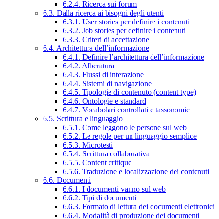
6.2.4. Ricerca sui forum
6.3. Dalla ricerca ai bisogni degli utenti
6.3.1. User stories per definire i contenuti
6.3.2. Job stories per definire i contenuti
6.3.3. Criteri di accettazione
6.4. Architettura dell’informazione
6.4.1. Definire l’architettura dell’informazione
6.4.2. Alberatura
6.4.3. Flussi di interazione
6.4.4. Sistemi di navigazione
6.4.5. Tipologie di contenuto (content type)
6.4.6. Ontologie e standard
6.4.7. Vocabolari controllati e tassonomie
6.5. Scrittura e linguaggio
6.5.1. Come leggono le persone sul web
6.5.2. Le regole per un linguaggio semplice
6.5.3. Microtesti
6.5.4. Scrittura collaborativa
6.5.5. Content critique
6.5.6. Traduzione e localizzazione dei contenuti
6.6. Documenti
6.6.1. I documenti vanno sul web
6.6.2. Tipi di documenti
6.6.3. Formato di lettura dei documenti elettronici
6.6.4. Modalità di produzione dei documenti