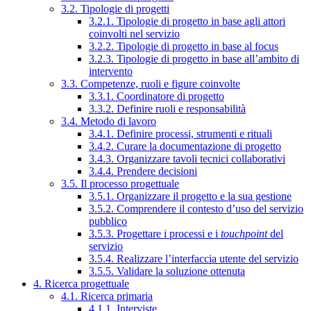
3.2. Tipologie di progetti
3.2.1. Tipologie di progetto in base agli attori
coinvolti nel servizio
3.2.2. Tipologie di progetto in base al focus
3.2.3. Tipologie di progetto in base all’ambito di
intervento
3.3. Competenze, ruoli e figure coinvolte
3.3.1. Coordinatore di progetto
3.3.2. Definire ruoli e responsabilità
3.4. Metodo di lavoro
3.4.1. Definire processi, strumenti e rituali
3.4.2. Curare la documentazione di progetto
3.4.3. Organizzare tavoli tecnici collaborativi
3.4.4. Prendere decisioni
3.5. Il processo progettuale
3.5.1. Organizzare il progetto e la sua gestione
3.5.2. Comprendere il contesto d’uso del servizio
pubblico
3.5.3. Progettare i processi e i
touchpoint
del
servizio
3.5.4. Realizzare l’interfaccia utente del servizio
3.5.5. Validare la soluzione ottenuta
4. Ricerca progettuale
4.1. Ricerca primaria
4.1.1. Interviste