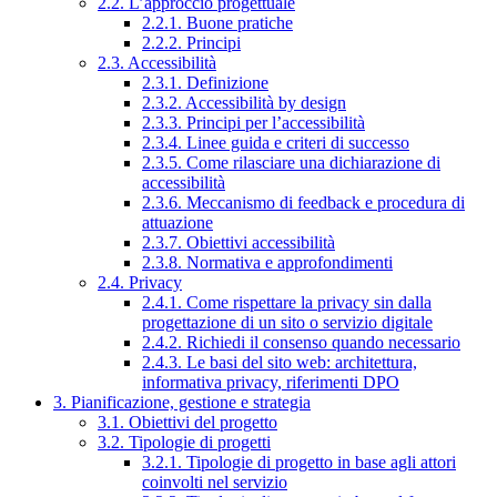
2.2. L’approccio progettuale
2.2.1. Buone pratiche
2.2.2. Principi
2.3. Accessibilità
2.3.1. Definizione
2.3.2. Accessibilità by design
2.3.3. Principi per l’accessibilità
2.3.4. Linee guida e criteri di successo
2.3.5. Come rilasciare una dichiarazione di
accessibilità
2.3.6. Meccanismo di feedback e procedura di
attuazione
2.3.7. Obiettivi accessibilità
2.3.8. Normativa e approfondimenti
2.4. Privacy
2.4.1. Come rispettare la privacy sin dalla
progettazione di un sito o servizio digitale
2.4.2. Richiedi il consenso quando necessario
2.4.3. Le basi del sito web: architettura,
informativa privacy, riferimenti DPO
3. Pianificazione, gestione e strategia
3.1. Obiettivi del progetto
3.2. Tipologie di progetti
3.2.1. Tipologie di progetto in base agli attori
coinvolti nel servizio