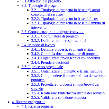
3.1. Obiettivi del progetto
3.2. Tipologie di progetti
3.2.1. Tipologie di progetto in base agli attori
coinvolti nel servizio
3.2.2. Tipologie di progetto in base al focus
3.2.3. Tipologie di progetto in base all’ambito di
intervento
3.3. Competenze, ruoli e figure coinvolte
3.3.1. Coordinatore di progetto
3.3.2. Definire ruoli e responsabilità
3.4. Metodo di lavoro
3.4.1. Definire processi, strumenti e rituali
3.4.2. Curare la documentazione di progetto
3.4.3. Organizzare tavoli tecnici collaborativi
3.4.4. Prendere decisioni
3.5. Il processo progettuale
3.5.1. Organizzare il progetto e la sua gestione
3.5.2. Comprendere il contesto d’uso del servizio
pubblico
3.5.3. Progettare i processi e i
touchpoint
del
servizio
3.5.4. Realizzare l’interfaccia utente del servizio
3.5.5. Validare la soluzione ottenuta
4. Ricerca progettuale
4.1. Ricerca primaria