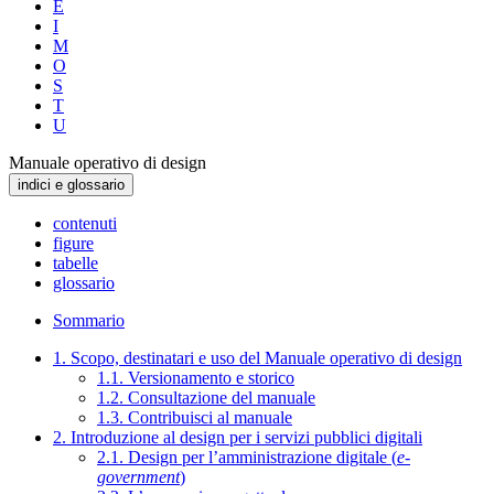
E
I
M
O
S
T
U
Manuale operativo di design
indici e glossario
contenuti
figure
tabelle
glossario
Sommario
1. Scopo, destinatari e uso del Manuale operativo di design
1.1. Versionamento e storico
1.2. Consultazione del manuale
1.3. Contribuisci al manuale
2. Introduzione al design per i servizi pubblici digitali
2.1. Design per l’amministrazione digitale (
e-
government
)