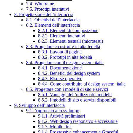
7.4. Wireframe
7.5. Prototipi interattivi
8. Progettazione dell’interfaccia
8.1. Obiettivi dell’interfaccia
8.2. Elementi dell’interfaccia
8.2.1. Elementi di composizione
8.2.2. Elementi interattivi
8.2.3. Elementi testuali (microtesti)
8.3. Progettare e costruire in alta fedeltà
8.3.1. Layout di pagina
8.3.2. Prototipi in alta fedeltà
8.4. Progettare con il design system .italia
8.4.1. Documentazione
8.4.2. Benefici del design system
8.4.3. Risorse operative
8.4.4. Come contribuire al design system .italia
8.5. Progettare con i modelli di sito e servizi
8.5.1. Vantaggi dell’utilizzo dei modelli
8.5.2. I modelli di sito e servizi disponibili
9. Sviluppo dell’interfaccia
9.1. Approccio allo sviluppo
9.1.1. Attività preliminari
9.1.2. Web design responsivo e accessibile
9.1.3. Mobile first
9.1.4. Progressive enhancement e Graceful