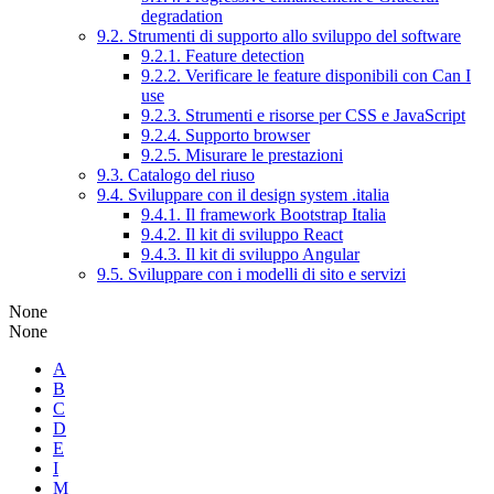
degradation
9.2. Strumenti di supporto allo sviluppo del software
9.2.1. Feature detection
9.2.2. Verificare le feature disponibili con Can I
use
9.2.3. Strumenti e risorse per CSS e JavaScript
9.2.4. Supporto browser
9.2.5. Misurare le prestazioni
9.3. Catalogo del riuso
9.4. Sviluppare con il design system .italia
9.4.1. Il framework Bootstrap Italia
9.4.2. Il kit di sviluppo React
9.4.3. Il kit di sviluppo Angular
9.5. Sviluppare con i modelli di sito e servizi
None
None
A
B
C
D
E
I
M