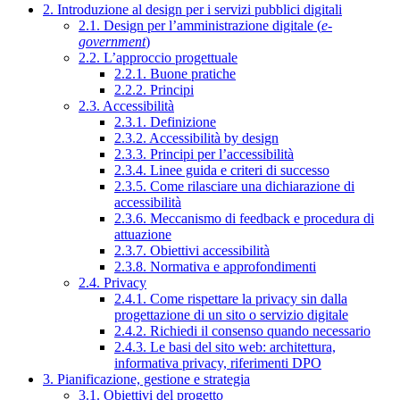
2. Introduzione al design per i servizi pubblici digitali
2.1. Design per l’amministrazione digitale (
e-
government
)
2.2. L’approccio progettuale
2.2.1. Buone pratiche
2.2.2. Principi
2.3. Accessibilità
2.3.1. Definizione
2.3.2. Accessibilità by design
2.3.3. Principi per l’accessibilità
2.3.4. Linee guida e criteri di successo
2.3.5. Come rilasciare una dichiarazione di
accessibilità
2.3.6. Meccanismo di feedback e procedura di
attuazione
2.3.7. Obiettivi accessibilità
2.3.8. Normativa e approfondimenti
2.4. Privacy
2.4.1. Come rispettare la privacy sin dalla
progettazione di un sito o servizio digitale
2.4.2. Richiedi il consenso quando necessario
2.4.3. Le basi del sito web: architettura,
informativa privacy, riferimenti DPO
3. Pianificazione, gestione e strategia
3.1. Obiettivi del progetto