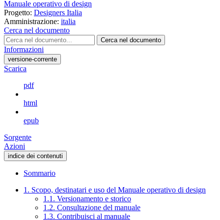
Manuale operativo di design
Progetto:
Designers Italia
Amministrazione:
italia
Cerca nel documento
Cerca nel documento
Informazioni
versione-corrente
Scarica
pdf
html
epub
Sorgente
Azioni
indice dei contenuti
Sommario
1. Scopo, destinatari e uso del Manuale operativo di design
1.1. Versionamento e storico
1.2. Consultazione del manuale
1.3. Contribuisci al manuale