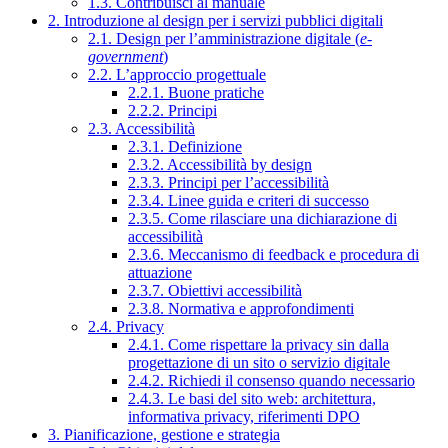
1.3. Contribuisci al manuale
2. Introduzione al design per i servizi pubblici digitali
2.1. Design per l’amministrazione digitale (
e-
government
)
2.2. L’approccio progettuale
2.2.1. Buone pratiche
2.2.2. Principi
2.3. Accessibilità
2.3.1. Definizione
2.3.2. Accessibilità by design
2.3.3. Principi per l’accessibilità
2.3.4. Linee guida e criteri di successo
2.3.5. Come rilasciare una dichiarazione di
accessibilità
2.3.6. Meccanismo di feedback e procedura di
attuazione
2.3.7. Obiettivi accessibilità
2.3.8. Normativa e approfondimenti
2.4. Privacy
2.4.1. Come rispettare la privacy sin dalla
progettazione di un sito o servizio digitale
2.4.2. Richiedi il consenso quando necessario
2.4.3. Le basi del sito web: architettura,
informativa privacy, riferimenti DPO
3. Pianificazione, gestione e strategia