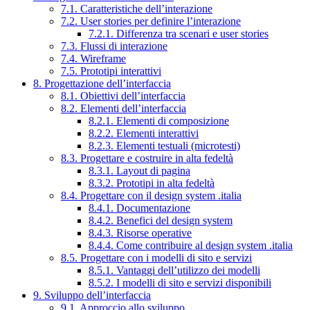
7.1. Caratteristiche dell’interazione
7.2. User stories per definire l’interazione
7.2.1. Differenza tra scenari e user stories
7.3. Flussi di interazione
7.4. Wireframe
7.5. Prototipi interattivi
8. Progettazione dell’interfaccia
8.1. Obiettivi dell’interfaccia
8.2. Elementi dell’interfaccia
8.2.1. Elementi di composizione
8.2.2. Elementi interattivi
8.2.3. Elementi testuali (microtesti)
8.3. Progettare e costruire in alta fedeltà
8.3.1. Layout di pagina
8.3.2. Prototipi in alta fedeltà
8.4. Progettare con il design system .italia
8.4.1. Documentazione
8.4.2. Benefici del design system
8.4.3. Risorse operative
8.4.4. Come contribuire al design system .italia
8.5. Progettare con i modelli di sito e servizi
8.5.1. Vantaggi dell’utilizzo dei modelli
8.5.2. I modelli di sito e servizi disponibili
9. Sviluppo dell’interfaccia
9.1. Approccio allo sviluppo