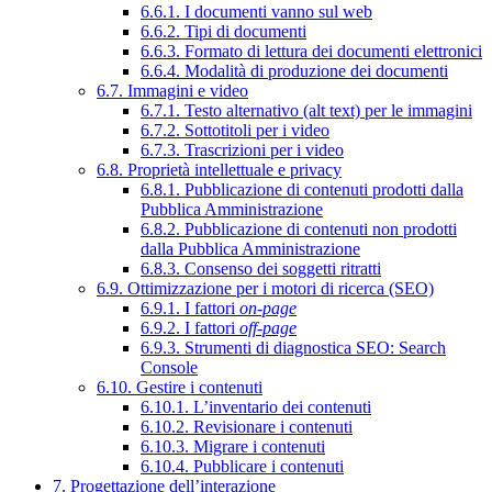
6.6.1. I documenti vanno sul web
6.6.2. Tipi di documenti
6.6.3. Formato di lettura dei documenti elettronici
6.6.4. Modalità di produzione dei documenti
6.7. Immagini e video
6.7.1. Testo alternativo (alt text) per le immagini
6.7.2. Sottotitoli per i video
6.7.3. Trascrizioni per i video
6.8. Proprietà intellettuale e privacy
6.8.1. Pubblicazione di contenuti prodotti dalla
Pubblica Amministrazione
6.8.2. Pubblicazione di contenuti non prodotti
dalla Pubblica Amministrazione
6.8.3. Consenso dei soggetti ritratti
6.9. Ottimizzazione per i motori di ricerca (SEO)
6.9.1. I fattori
on-page
6.9.2. I fattori
off-page
6.9.3. Strumenti di diagnostica SEO: Search
Console
6.10. Gestire i contenuti
6.10.1. L’inventario dei contenuti
6.10.2. Revisionare i contenuti
6.10.3. Migrare i contenuti
6.10.4. Pubblicare i contenuti
7. Progettazione dell’interazione