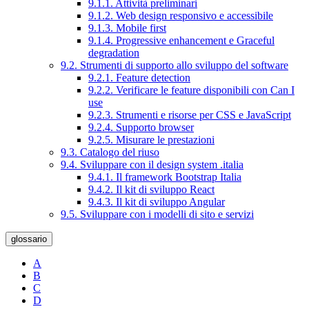
9.1.1. Attività preliminari
9.1.2. Web design responsivo e accessibile
9.1.3. Mobile first
9.1.4. Progressive enhancement e Graceful
degradation
9.2. Strumenti di supporto allo sviluppo del software
9.2.1. Feature detection
9.2.2. Verificare le feature disponibili con Can I
use
9.2.3. Strumenti e risorse per CSS e JavaScript
9.2.4. Supporto browser
9.2.5. Misurare le prestazioni
9.3. Catalogo del riuso
9.4. Sviluppare con il design system .italia
9.4.1. Il framework Bootstrap Italia
9.4.2. Il kit di sviluppo React
9.4.3. Il kit di sviluppo Angular
9.5. Sviluppare con i modelli di sito e servizi
glossario
A
B
C
D