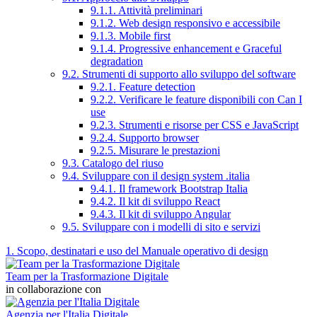
9.1.1. Attività preliminari
9.1.2. Web design responsivo e accessibile
9.1.3. Mobile first
9.1.4. Progressive enhancement e Graceful
degradation
9.2. Strumenti di supporto allo sviluppo del software
9.2.1. Feature detection
9.2.2. Verificare le feature disponibili con Can I
use
9.2.3. Strumenti e risorse per CSS e JavaScript
9.2.4. Supporto browser
9.2.5. Misurare le prestazioni
9.3. Catalogo del riuso
9.4. Sviluppare con il design system .italia
9.4.1. Il framework Bootstrap Italia
9.4.2. Il kit di sviluppo React
9.4.3. Il kit di sviluppo Angular
9.5. Sviluppare con i modelli di sito e servizi
1. Scopo, destinatari e uso del Manuale operativo di design
Team per la Trasformazione Digitale
in collaborazione con
Agenzia per l'Italia Digitale