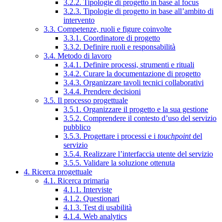
3.2.2. Tipologie di progetto in base al focus
3.2.3. Tipologie di progetto in base all’ambito di
intervento
3.3. Competenze, ruoli e figure coinvolte
3.3.1. Coordinatore di progetto
3.3.2. Definire ruoli e responsabilità
3.4. Metodo di lavoro
3.4.1. Definire processi, strumenti e rituali
3.4.2. Curare la documentazione di progetto
3.4.3. Organizzare tavoli tecnici collaborativi
3.4.4. Prendere decisioni
3.5. Il processo progettuale
3.5.1. Organizzare il progetto e la sua gestione
3.5.2. Comprendere il contesto d’uso del servizio
pubblico
3.5.3. Progettare i processi e i
touchpoint
del
servizio
3.5.4. Realizzare l’interfaccia utente del servizio
3.5.5. Validare la soluzione ottenuta
4. Ricerca progettuale
4.1. Ricerca primaria
4.1.1. Interviste
4.1.2. Questionari
4.1.3. Test di usabilità
4.1.4. Web analytics