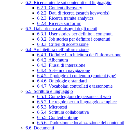
6.2. Ricerca utente sui contenuti e il linguaggio
6.2.1. Content discovery
6.2.2. Dati di ricerca (search keywords)
6.2.3. Ricerca tramite analytics
6.2.4. Ricerca sui forum
6.3. Dalla ricerca ai bisogni degli utenti
6.3.1. User stories per definire i contenuti
6.3.2. Job stories per definire i contenuti
6.3.3. Criteri di accettazione
6.4. Architettura dell’informazione
6.4.1. Definire l’architettura dell’informazione
6.4.2. Alberatura
6.4.3. Flussi di interazione
6.4.4. Sistemi di navigazione
6.4.5. Tipologie di contenuto (content type)
6.4.6. Ontologie e standard
6.4.7. Vocabolari controllati e tassonomie
6.5. Scrittura e linguaggio
6.5.1. Come leggono le persone sul web
6.5.2. Le regole per un linguaggio semplice
6.5.3. Microtesti
6.5.4. Scrittura collaborativa
6.5.5. Content critique
6.5.6. Traduzione e localizzazione dei contenuti
6.6. Documenti