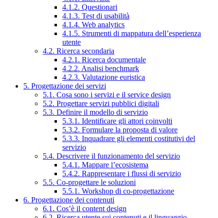
4.1.2. Questionari
4.1.3. Test di usabilità
4.1.4. Web analytics
4.1.5. Strumenti di mappatura dell’esperienza
utente
4.2. Ricerca secondaria
4.2.1. Ricerca documentale
4.2.2. Analisi benchmark
4.2.3. Valutazione euristica
5. Progettazione dei servizi
5.1. Cosa sono i servizi e il service design
5.2. Progettare servizi pubblici digitali
5.3. Definire il modello di servizio
5.3.1. Identificare gli attori coinvolti
5.3.2. Formulare la proposta di valore
5.3.3. Inquadrare gli elementi costitutivi del
servizio
5.4. Descrivere il funzionamento del servizio
5.4.1. Mappare l’ecosistema
5.4.2. Rappresentare i flussi di servizio
5.5. Co-progettare le soluzioni
5.5.1. Workshop di co-progettazione
6. Progettazione dei contenuti
6.1. Cos’è il content design
6.2. Ricerca utente sui contenuti e il linguaggio