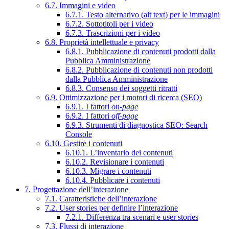
6.7. Immagini e video
6.7.1. Testo alternativo (alt text) per le immagini
6.7.2. Sottotitoli per i video
6.7.3. Trascrizioni per i video
6.8. Proprietà intellettuale e privacy
6.8.1. Pubblicazione di contenuti prodotti dalla
Pubblica Amministrazione
6.8.2. Pubblicazione di contenuti non prodotti
dalla Pubblica Amministrazione
6.8.3. Consenso dei soggetti ritratti
6.9. Ottimizzazione per i motori di ricerca (SEO)
6.9.1. I fattori
on-page
6.9.2. I fattori
off-page
6.9.3. Strumenti di diagnostica SEO: Search
Console
6.10. Gestire i contenuti
6.10.1. L’inventario dei contenuti
6.10.2. Revisionare i contenuti
6.10.3. Migrare i contenuti
6.10.4. Pubblicare i contenuti
7. Progettazione dell’interazione
7.1. Caratteristiche dell’interazione
7.2. User stories per definire l’interazione
7.2.1. Differenza tra scenari e user stories
7.3. Flussi di interazione