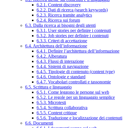
6.2.1. Content discovery
6.2.2. Dati di ricerca (search keywords)
6.2.3. Ricerca tramite analytics
6.2.4. Ricerca sui forum
6.3. Dalla ricerca ai bisogni degli utenti
6.3.1. User stories per definire i contenuti
6.3.2. Job stories per definire i contenuti
6.3.3. Criteri di accettazione
6.4. Architettura dell’informazione
6.4.1. Definire l’architettura dell’informazione
6.4.2. Alberatura
6.4.3. Flussi di interazione
6.4.4. Sistemi di navigazione
6.4.5. Tipologie di contenuto (content type)
6.4.6. Ontologie e standard
6.4.7. Vocabolari controllati e tassonomie
6.5. Scrittura e linguaggio
6.5.1. Come leggono le persone sul web
6.5.2. Le regole per un linguaggio semplice
6.5.3. Microtesti
6.5.4. Scrittura collaborativa
6.5.5. Content critique
6.5.6. Traduzione e localizzazione dei contenuti
6.6. Documenti