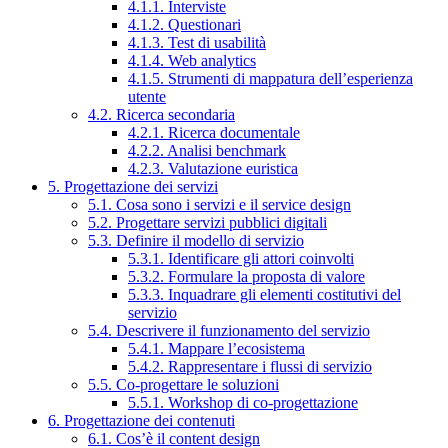
4.1.1. Interviste
4.1.2. Questionari
4.1.3. Test di usabilità
4.1.4. Web analytics
4.1.5. Strumenti di mappatura dell’esperienza
utente
4.2. Ricerca secondaria
4.2.1. Ricerca documentale
4.2.2. Analisi benchmark
4.2.3. Valutazione euristica
5. Progettazione dei servizi
5.1. Cosa sono i servizi e il service design
5.2. Progettare servizi pubblici digitali
5.3. Definire il modello di servizio
5.3.1. Identificare gli attori coinvolti
5.3.2. Formulare la proposta di valore
5.3.3. Inquadrare gli elementi costitutivi del
servizio
5.4. Descrivere il funzionamento del servizio
5.4.1. Mappare l’ecosistema
5.4.2. Rappresentare i flussi di servizio
5.5. Co-progettare le soluzioni
5.5.1. Workshop di co-progettazione
6. Progettazione dei contenuti
6.1. Cos’è il content design