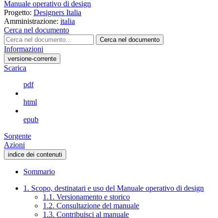
Manuale operativo di design
Progetto:
Designers Italia
Amministrazione:
italia
Cerca nel documento
Cerca nel documento
Informazioni
versione-corrente
Scarica
pdf
html
epub
Sorgente
Azioni
indice dei contenuti
Sommario
1. Scopo, destinatari e uso del Manuale operativo di design
1.1. Versionamento e storico
1.2. Consultazione del manuale
1.3. Contribuisci al manuale