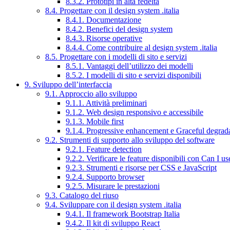
8.3.2. Prototipi in alta fedeltà
8.4. Progettare con il design system .italia
8.4.1. Documentazione
8.4.2. Benefici del design system
8.4.3. Risorse operative
8.4.4. Come contribuire al design system .italia
8.5. Progettare con i modelli di sito e servizi
8.5.1. Vantaggi dell’utilizzo dei modelli
8.5.2. I modelli di sito e servizi disponibili
9. Sviluppo dell’interfaccia
9.1. Approccio allo sviluppo
9.1.1. Attività preliminari
9.1.2. Web design responsivo e accessibile
9.1.3. Mobile first
9.1.4. Progressive enhancement e Graceful degrad
9.2. Strumenti di supporto allo sviluppo del software
9.2.1. Feature detection
9.2.2. Verificare le feature disponibili con Can I us
9.2.3. Strumenti e risorse per CSS e JavaScript
9.2.4. Supporto browser
9.2.5. Misurare le prestazioni
9.3. Catalogo del riuso
9.4. Sviluppare con il design system .italia
9.4.1. Il framework Bootstrap Italia
9.4.2. Il kit di sviluppo React