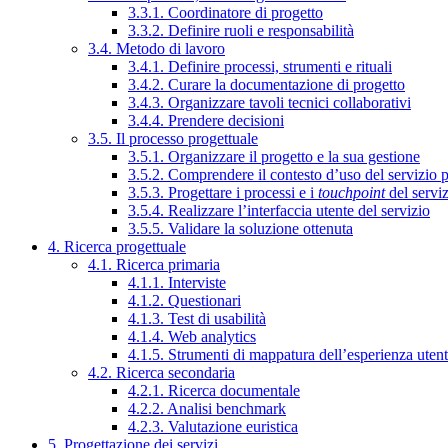
3.3.1. Coordinatore di progetto
3.3.2. Definire ruoli e responsabilità
3.4. Metodo di lavoro
3.4.1. Definire processi, strumenti e rituali
3.4.2. Curare la documentazione di progetto
3.4.3. Organizzare tavoli tecnici collaborativi
3.4.4. Prendere decisioni
3.5. Il processo progettuale
3.5.1. Organizzare il progetto e la sua gestione
3.5.2. Comprendere il contesto d’uso del servizio 
3.5.3. Progettare i processi e i
touchpoint
del servi
3.5.4. Realizzare l’interfaccia utente del servizio
3.5.5. Validare la soluzione ottenuta
4. Ricerca progettuale
4.1. Ricerca primaria
4.1.1. Interviste
4.1.2. Questionari
4.1.3. Test di usabilità
4.1.4. Web analytics
4.1.5. Strumenti di mappatura dell’esperienza uten
4.2. Ricerca secondaria
4.2.1. Ricerca documentale
4.2.2. Analisi benchmark
4.2.3. Valutazione euristica
5. Progettazione dei servizi