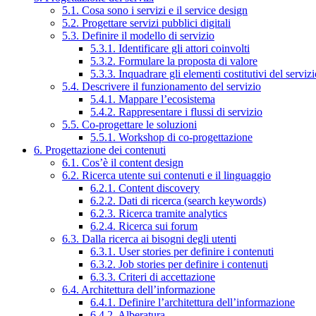
5.1. Cosa sono i servizi e il service design
5.2. Progettare servizi pubblici digitali
5.3. Definire il modello di servizio
5.3.1. Identificare gli attori coinvolti
5.3.2. Formulare la proposta di valore
5.3.3. Inquadrare gli elementi costitutivi del serviz
5.4. Descrivere il funzionamento del servizio
5.4.1. Mappare l’ecosistema
5.4.2. Rappresentare i flussi di servizio
5.5. Co-progettare le soluzioni
5.5.1. Workshop di co-progettazione
6. Progettazione dei contenuti
6.1. Cos’è il content design
6.2. Ricerca utente sui contenuti e il linguaggio
6.2.1. Content discovery
6.2.2. Dati di ricerca (search keywords)
6.2.3. Ricerca tramite analytics
6.2.4. Ricerca sui forum
6.3. Dalla ricerca ai bisogni degli utenti
6.3.1. User stories per definire i contenuti
6.3.2. Job stories per definire i contenuti
6.3.3. Criteri di accettazione
6.4. Architettura dell’informazione
6.4.1. Definire l’architettura dell’informazione
6.4.2. Alberatura