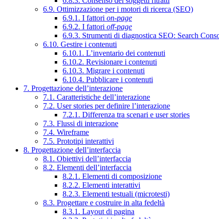
6.8.3. Consenso dei soggetti ritratti
6.9. Ottimizzazione per i motori di ricerca (SEO)
6.9.1. I fattori
on-page
6.9.2. I fattori
off-page
6.9.3. Strumenti di diagnostica SEO: Search Cons
6.10. Gestire i contenuti
6.10.1. L’inventario dei contenuti
6.10.2. Revisionare i contenuti
6.10.3. Migrare i contenuti
6.10.4. Pubblicare i contenuti
7. Progettazione dell’interazione
7.1. Caratteristiche dell’interazione
7.2. User stories per definire l’interazione
7.2.1. Differenza tra scenari e user stories
7.3. Flussi di interazione
7.4. Wireframe
7.5. Prototipi interattivi
8. Progettazione dell’interfaccia
8.1. Obiettivi dell’interfaccia
8.2. Elementi dell’interfaccia
8.2.1. Elementi di composizione
8.2.2. Elementi interattivi
8.2.3. Elementi testuali (microtesti)
8.3. Progettare e costruire in alta fedeltà
8.3.1. Layout di pagina