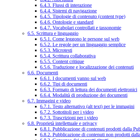
6.4.3. Flussi di interazione
6.4.4. Sistemi di navigazione
6.4.5. Tipologie di contenuto (content type)
6.4.6. Ontologie e standard
6.4.7. Vocabolari controllati e tassonomie
6.5. Scrittura e linguaggio
6.5.1. Come leggono le persone sul web
6.5.2. Le regole per un linguaggio semplice
6.5.3. Microtesti
6.5.4. Scrittura collaborativa
6.5.5. Content critique
6.5.6. Traduzione e localizzazione dei contenuti
6.6. Documenti
6.6.1. I documenti vanno sul web
6.6.2. Tipi di documenti
6.6.3. Formato di lettura dei documenti elettronici
6.6.4. Modalità di produzione dei documenti
6.7. Immagini e video
6.7.1. Testo alternativo (alt text) per le immagini
6.7.2. Sottotitoli per i video
6.7.3. Trascrizioni per i video
6.8. Proprietà intellettuale e privacy
6.8.1. Pubblicazione di contenuti prodotti dalla P
6.8.2. Pubblicazione di contenuti non prodotti dal