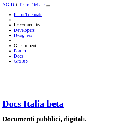
AGID
+
Team Digitale
Piano Triennale
Le community
Developers
Designers
Gli strumenti
Forum
Docs
GitHub
Docs Italia
beta
Documenti pubblici, digitali.