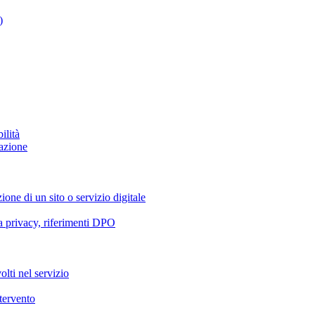
)
ilità
azione
ione di un sito o servizio digitale
va privacy, riferimenti DPO
olti nel servizio
ntervento