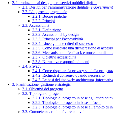
2. Introduzione al design per i servizi pubblici digitali
2.1. Design per l’amministrazione digitale (
e-government
2.2. L’approccio progettuale
2.2.1. Buone pratiche
2.2.2. Principi
2.3. Accessibilità
2.3.1. Definizione
2.3.2. Accessibilità by design
2.3.3. Principi per l’accessibilità
2.3.4. Linee guida e criteri di successo
2.3.5. Come rilasciare una dichiarazione di accessib
2.3.6. Meccanismo di feedback e procedura di attu
2.3.7. Obiettivi accessibilità
2.3.8. Normativa e approfondimenti
2.4. Privacy
2.4.1. Come rispettare la privacy sin dalla progettaz
2.4.2. Richiedi il consenso quando necessario
2.4.3. Le basi del sito web: architettura, informati
3. Pianificazione, gestione e strategia
3.1. Obiettivi del progetto
3.2. Tipologie di progetti
3.2.1. Tipologie di progetto in base agli attori coinv
3.2.2. Tipologie di progetto in base al focus
3.2.3. Tipologie di progetto in base all’ambito di i
3.3. Competenze, ruoli e figure coinvolte