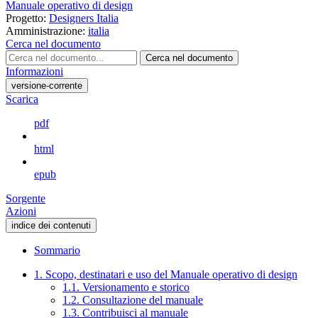
Manuale operativo di design
Progetto:
Designers Italia
Amministrazione:
italia
Cerca nel documento
Cerca nel documento
Informazioni
versione-corrente
Scarica
pdf
html
epub
Sorgente
Azioni
indice dei contenuti
Sommario
1. Scopo, destinatari e uso del Manuale operativo di design
1.1. Versionamento e storico
1.2. Consultazione del manuale
1.3. Contribuisci al manuale