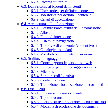
6.2.4. Ricerca sui forum
6.3. Dalla ricerca ai bisogni degli utenti
6.3.1. User stories per definire i contenuti
6.3.2. Job stories per definire i contenuti
6.3.3. Criteri di accettazione
6.4. Architettura dell’informazione
6.4.1. Definire l’architettura dell’informazione
6.4.2. Alberatura
6.4.3. Flussi di interazione
6.4.4. Sistemi di navigazione
6.4.5. Tipologie di contenuto (content type)
6.4.6. Ontologie e standard
6.4.7. Vocabolari controllati e tassonomie
6.5. Scrittura e linguaggio
6.5.1. Come leggono le persone sul web
6.5.2. Le regole per un linguaggio semplice
6.5.3. Microtesti
6.5.4. Scrittura collaborativa
6.5.5. Content critique
6.5.6. Traduzione e localizzazione dei contenuti
6.6. Documenti
6.6.1. I documenti vanno sul web
6.6.2. Tipi di documenti
6.6.3. Formato di lettura dei documenti elettronici
6.6.4. Modalità di produzione dei documenti