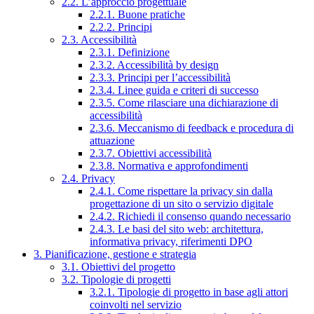
2.2. L’approccio progettuale
2.2.1. Buone pratiche
2.2.2. Principi
2.3. Accessibilità
2.3.1. Definizione
2.3.2. Accessibilità by design
2.3.3. Principi per l’accessibilità
2.3.4. Linee guida e criteri di successo
2.3.5. Come rilasciare una dichiarazione di
accessibilità
2.3.6. Meccanismo di feedback e procedura di
attuazione
2.3.7. Obiettivi accessibilità
2.3.8. Normativa e approfondimenti
2.4. Privacy
2.4.1. Come rispettare la privacy sin dalla
progettazione di un sito o servizio digitale
2.4.2. Richiedi il consenso quando necessario
2.4.3. Le basi del sito web: architettura,
informativa privacy, riferimenti DPO
3. Pianificazione, gestione e strategia
3.1. Obiettivi del progetto
3.2. Tipologie di progetti
3.2.1. Tipologie di progetto in base agli attori
coinvolti nel servizio