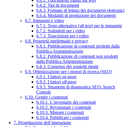
6.6.1. I documenti vanno sul web
6.6.2. Tipi di documenti
6.6.3. Formato di lettura dei documenti elettronici
6.6.4. Modalità di produzione dei documenti
6.7. Immagini e video
6.7.1. Testo alternativo (alt text) per le immagini
6.7.2. Sottotitoli per i video
6.7.3. Trascrizioni per i video
6.8. Proprietà intellettuale e privacy
6.8.1. Pubblicazione di contenuti prodotti dalla
Pubblica Amministrazione
6.8.2. Pubblicazione di contenuti non prodotti
dalla Pubblica Amministrazione
6.8.3. Consenso dei soggetti ritratti
6.9. Ottimizzazione per i motori di ricerca (SEO)
6.9.1. I fattori
on-page
6.9.2. I fattori
off-page
6.9.3. Strumenti di diagnostica SEO: Search
Console
6.10. Gestire i contenuti
6.10.1. L’inventario dei contenuti
6.10.2. Revisionare i contenuti
6.10.3. Migrare i contenuti
6.10.4. Pubblicare i contenuti
7. Progettazione dell’interazione