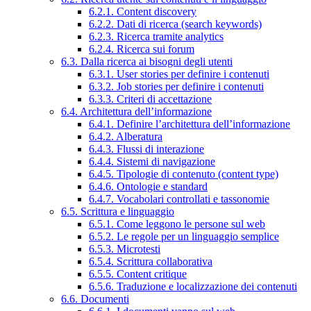
6.2.1. Content discovery
6.2.2. Dati di ricerca (search keywords)
6.2.3. Ricerca tramite analytics
6.2.4. Ricerca sui forum
6.3. Dalla ricerca ai bisogni degli utenti
6.3.1. User stories per definire i contenuti
6.3.2. Job stories per definire i contenuti
6.3.3. Criteri di accettazione
6.4. Architettura dell’informazione
6.4.1. Definire l’architettura dell’informazione
6.4.2. Alberatura
6.4.3. Flussi di interazione
6.4.4. Sistemi di navigazione
6.4.5. Tipologie di contenuto (content type)
6.4.6. Ontologie e standard
6.4.7. Vocabolari controllati e tassonomie
6.5. Scrittura e linguaggio
6.5.1. Come leggono le persone sul web
6.5.2. Le regole per un linguaggio semplice
6.5.3. Microtesti
6.5.4. Scrittura collaborativa
6.5.5. Content critique
6.5.6. Traduzione e localizzazione dei contenuti
6.6. Documenti