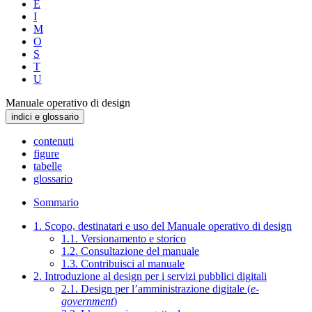
E
I
M
O
S
T
U
Manuale operativo di design
indici e glossario
contenuti
figure
tabelle
glossario
Sommario
1. Scopo, destinatari e uso del Manuale operativo di design
1.1. Versionamento e storico
1.2. Consultazione del manuale
1.3. Contribuisci al manuale
2. Introduzione al design per i servizi pubblici digitali
2.1. Design per l’amministrazione digitale (
e-
government
)