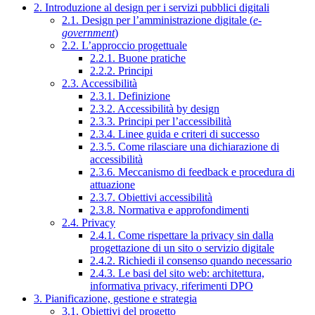
2. Introduzione al design per i servizi pubblici digitali
2.1. Design per l’amministrazione digitale (
e-
government
)
2.2. L’approccio progettuale
2.2.1. Buone pratiche
2.2.2. Principi
2.3. Accessibilità
2.3.1. Definizione
2.3.2. Accessibilità by design
2.3.3. Principi per l’accessibilità
2.3.4. Linee guida e criteri di successo
2.3.5. Come rilasciare una dichiarazione di
accessibilità
2.3.6. Meccanismo di feedback e procedura di
attuazione
2.3.7. Obiettivi accessibilità
2.3.8. Normativa e approfondimenti
2.4. Privacy
2.4.1. Come rispettare la privacy sin dalla
progettazione di un sito o servizio digitale
2.4.2. Richiedi il consenso quando necessario
2.4.3. Le basi del sito web: architettura,
informativa privacy, riferimenti DPO
3. Pianificazione, gestione e strategia
3.1. Obiettivi del progetto