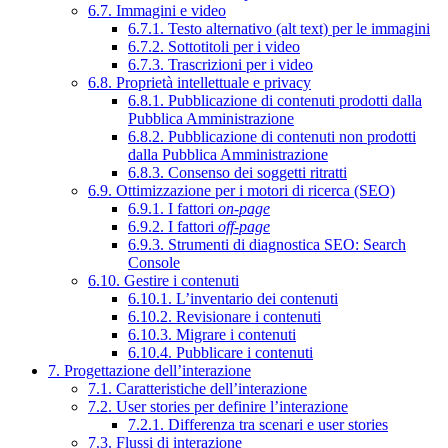
6.7. Immagini e video
6.7.1. Testo alternativo (alt text) per le immagini
6.7.2. Sottotitoli per i video
6.7.3. Trascrizioni per i video
6.8. Proprietà intellettuale e privacy
6.8.1. Pubblicazione di contenuti prodotti dalla
Pubblica Amministrazione
6.8.2. Pubblicazione di contenuti non prodotti
dalla Pubblica Amministrazione
6.8.3. Consenso dei soggetti ritratti
6.9. Ottimizzazione per i motori di ricerca (SEO)
6.9.1. I fattori
on-page
6.9.2. I fattori
off-page
6.9.3. Strumenti di diagnostica SEO: Search
Console
6.10. Gestire i contenuti
6.10.1. L’inventario dei contenuti
6.10.2. Revisionare i contenuti
6.10.3. Migrare i contenuti
6.10.4. Pubblicare i contenuti
7. Progettazione dell’interazione
7.1. Caratteristiche dell’interazione
7.2. User stories per definire l’interazione
7.2.1. Differenza tra scenari e user stories
7.3. Flussi di interazione