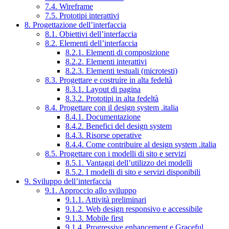
7.4. Wireframe
7.5. Prototipi interattivi
8. Progettazione dell’interfaccia
8.1. Obiettivi dell’interfaccia
8.2. Elementi dell’interfaccia
8.2.1. Elementi di composizione
8.2.2. Elementi interattivi
8.2.3. Elementi testuali (microtesti)
8.3. Progettare e costruire in alta fedeltà
8.3.1. Layout di pagina
8.3.2. Prototipi in alta fedeltà
8.4. Progettare con il design system .italia
8.4.1. Documentazione
8.4.2. Benefici del design system
8.4.3. Risorse operative
8.4.4. Come contribuire al design system .italia
8.5. Progettare con i modelli di sito e servizi
8.5.1. Vantaggi dell’utilizzo dei modelli
8.5.2. I modelli di sito e servizi disponibili
9. Sviluppo dell’interfaccia
9.1. Approccio allo sviluppo
9.1.1. Attività preliminari
9.1.2. Web design responsivo e accessibile
9.1.3. Mobile first
9.1.4. Progressive enhancement e Graceful