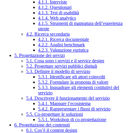
4.1.1. Interviste
4.1.2. Questionari
4.1.3. Test di usabilità
4.1.4. Web analytics
4.1.5. Strumenti di mappatura dell’esperienza
utente
4.2. Ricerca secondaria
4.2.1. Ricerca documentale
4.2.2. Analisi benchmark
4.2.3. Valutazione euristica
5. Progettazione dei servizi
5.1. Cosa sono i servizi e il service design
5.2. Progettare servizi pubblici digitali
5.3. Definire il modello di servizio
5.3.1. Identificare gli attori coinvolti
5.3.2. Formulare la proposta di valore
5.3.3. Inquadrare gli elementi costitutivi del
servizio
5.4. Descrivere il funzionamento del servizio
5.4.1. Mappare l’ecosistema
5.4.2. Rappresentare i flussi di servizio
5.5. Co-progettare le soluzioni
5.5.1. Workshop di co-progettazione
6. Progettazione dei contenuti
6.1. Cos’è il content design