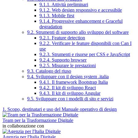
9.1.1. Attività preliminari
9.1.2. Web design responsivo e accessibile
9.1.3. Mobile first
9.1.4. Progressive enhancement e Graceful
degradation
9.2. Strumenti di supporto allo sviluppo del software
9.2.1. Feature detection
9.2.2. Verificare le feature disponibili con Can I
use
9.2.3. Strumenti e risorse per CSS e JavaScript
9.2.4. Supporto browser
9.2.5. Misurare le prestazioni
9.3. Catalogo del riuso
9.4. Sviluppare con il design system .italia
9.4.1. Il framework Bootstrap Italia
9.4.2. Il kit di sviluppo React
9.4.3. Il kit di sviluppo Angular
9.5. Sviluppare con i modelli di sito e servizi
1. Scopo, destinatari e uso del Manuale operativo di design
Team per la Trasformazione Digitale
in collaborazione con
Agenzia per l'Italia Digitale