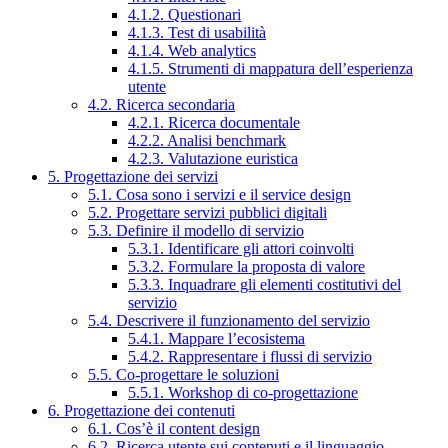
4.1.2. Questionari
4.1.3. Test di usabilità
4.1.4. Web analytics
4.1.5. Strumenti di mappatura dell’esperienza
utente
4.2. Ricerca secondaria
4.2.1. Ricerca documentale
4.2.2. Analisi benchmark
4.2.3. Valutazione euristica
5. Progettazione dei servizi
5.1. Cosa sono i servizi e il service design
5.2. Progettare servizi pubblici digitali
5.3. Definire il modello di servizio
5.3.1. Identificare gli attori coinvolti
5.3.2. Formulare la proposta di valore
5.3.3. Inquadrare gli elementi costitutivi del
servizio
5.4. Descrivere il funzionamento del servizio
5.4.1. Mappare l’ecosistema
5.4.2. Rappresentare i flussi di servizio
5.5. Co-progettare le soluzioni
5.5.1. Workshop di co-progettazione
6. Progettazione dei contenuti
6.1. Cos’è il content design
6.2. Ricerca utente sui contenuti e il linguaggio