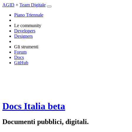
AGID
+
Team Digitale
Piano Triennale
Le community
Developers
Designers
Gli strumenti
Forum
Docs
GitHub
Docs Italia
beta
Documenti pubblici, digitali.