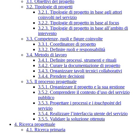
3.1. Obiettivi del progetto
3.2. Tipologie di progetti
3.2.1. Tipologie di progetto in base agli attori
coinvolti nel servizio
3.2.2. Tipologie di progetto in base al focus
3.2.3. Tipologie di progetto in base all’ambito di
intervento
3.3. Competenze, ruoli e figure coinvolte
3.3.1. Coordinatore di progetto
3.3.2. Definire ruoli e responsabilità
3.4. Metodo di lavoro
3.4.1. Definire processi, strumenti e rituali
3.4.2. Curare la documentazione di progetto
3.4.3. Organizzare tavoli tecnici collaborativi
3.4.4. Prendere decisioni
3.5. Il processo progettuale
3.5.1. Organizzare il progetto e la sua gestione
3.5.2. Comprendere il contesto d’uso del servizio
pubblico
3.5.3. Progettare i processi e i
touchpoint
del
servizio
3.5.4. Realizzare l’interfaccia utente del servizio
3.5.5. Validare la soluzione ottenuta
4. Ricerca progettuale
4.1. Ricerca primaria