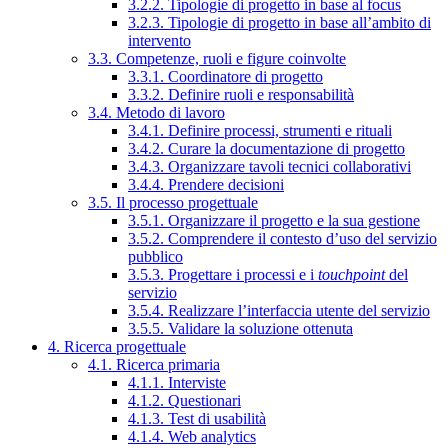
3.2.2. Tipologie di progetto in base al focus
3.2.3. Tipologie di progetto in base all’ambito di
intervento
3.3. Competenze, ruoli e figure coinvolte
3.3.1. Coordinatore di progetto
3.3.2. Definire ruoli e responsabilità
3.4. Metodo di lavoro
3.4.1. Definire processi, strumenti e rituali
3.4.2. Curare la documentazione di progetto
3.4.3. Organizzare tavoli tecnici collaborativi
3.4.4. Prendere decisioni
3.5. Il processo progettuale
3.5.1. Organizzare il progetto e la sua gestione
3.5.2. Comprendere il contesto d’uso del servizio
pubblico
3.5.3. Progettare i processi e i
touchpoint
del
servizio
3.5.4. Realizzare l’interfaccia utente del servizio
3.5.5. Validare la soluzione ottenuta
4. Ricerca progettuale
4.1. Ricerca primaria
4.1.1. Interviste
4.1.2. Questionari
4.1.3. Test di usabilità
4.1.4. Web analytics