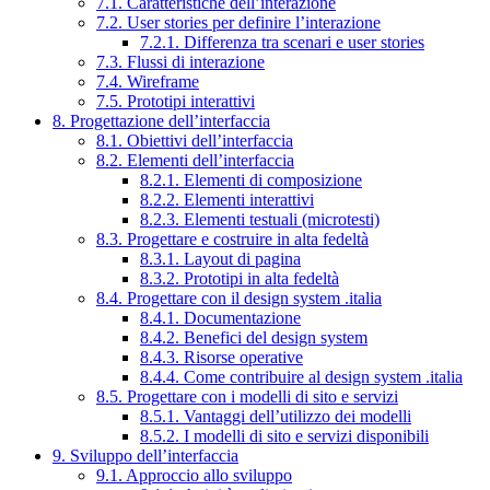
7.1. Caratteristiche dell’interazione
7.2. User stories per definire l’interazione
7.2.1. Differenza tra scenari e user stories
7.3. Flussi di interazione
7.4. Wireframe
7.5. Prototipi interattivi
8. Progettazione dell’interfaccia
8.1. Obiettivi dell’interfaccia
8.2. Elementi dell’interfaccia
8.2.1. Elementi di composizione
8.2.2. Elementi interattivi
8.2.3. Elementi testuali (microtesti)
8.3. Progettare e costruire in alta fedeltà
8.3.1. Layout di pagina
8.3.2. Prototipi in alta fedeltà
8.4. Progettare con il design system .italia
8.4.1. Documentazione
8.4.2. Benefici del design system
8.4.3. Risorse operative
8.4.4. Come contribuire al design system .italia
8.5. Progettare con i modelli di sito e servizi
8.5.1. Vantaggi dell’utilizzo dei modelli
8.5.2. I modelli di sito e servizi disponibili
9. Sviluppo dell’interfaccia
9.1. Approccio allo sviluppo