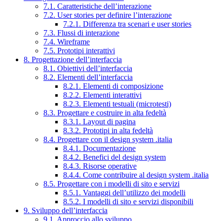
7.1. Caratteristiche dell’interazione
7.2. User stories per definire l’interazione
7.2.1. Differenza tra scenari e user stories
7.3. Flussi di interazione
7.4. Wireframe
7.5. Prototipi interattivi
8. Progettazione dell’interfaccia
8.1. Obiettivi dell’interfaccia
8.2. Elementi dell’interfaccia
8.2.1. Elementi di composizione
8.2.2. Elementi interattivi
8.2.3. Elementi testuali (microtesti)
8.3. Progettare e costruire in alta fedeltà
8.3.1. Layout di pagina
8.3.2. Prototipi in alta fedeltà
8.4. Progettare con il design system .italia
8.4.1. Documentazione
8.4.2. Benefici del design system
8.4.3. Risorse operative
8.4.4. Come contribuire al design system .italia
8.5. Progettare con i modelli di sito e servizi
8.5.1. Vantaggi dell’utilizzo dei modelli
8.5.2. I modelli di sito e servizi disponibili
9. Sviluppo dell’interfaccia
9.1. Approccio allo sviluppo