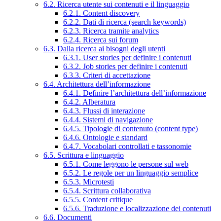
6.2. Ricerca utente sui contenuti e il linguaggio
6.2.1. Content discovery
6.2.2. Dati di ricerca (search keywords)
6.2.3. Ricerca tramite analytics
6.2.4. Ricerca sui forum
6.3. Dalla ricerca ai bisogni degli utenti
6.3.1. User stories per definire i contenuti
6.3.2. Job stories per definire i contenuti
6.3.3. Criteri di accettazione
6.4. Architettura dell’informazione
6.4.1. Definire l’architettura dell’informazione
6.4.2. Alberatura
6.4.3. Flussi di interazione
6.4.4. Sistemi di navigazione
6.4.5. Tipologie di contenuto (content type)
6.4.6. Ontologie e standard
6.4.7. Vocabolari controllati e tassonomie
6.5. Scrittura e linguaggio
6.5.1. Come leggono le persone sul web
6.5.2. Le regole per un linguaggio semplice
6.5.3. Microtesti
6.5.4. Scrittura collaborativa
6.5.5. Content critique
6.5.6. Traduzione e localizzazione dei contenuti
6.6. Documenti