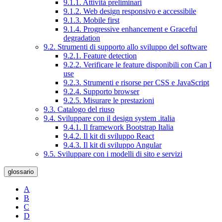
9.1.1. Attività preliminari
9.1.2. Web design responsivo e accessibile
9.1.3. Mobile first
9.1.4. Progressive enhancement e Graceful
degradation
9.2. Strumenti di supporto allo sviluppo del software
9.2.1. Feature detection
9.2.2. Verificare le feature disponibili con Can I
use
9.2.3. Strumenti e risorse per CSS e JavaScript
9.2.4. Supporto browser
9.2.5. Misurare le prestazioni
9.3. Catalogo del riuso
9.4. Sviluppare con il design system .italia
9.4.1. Il framework Bootstrap Italia
9.4.2. Il kit di sviluppo React
9.4.3. Il kit di sviluppo Angular
9.5. Sviluppare con i modelli di sito e servizi
glossario
A
B
C
D