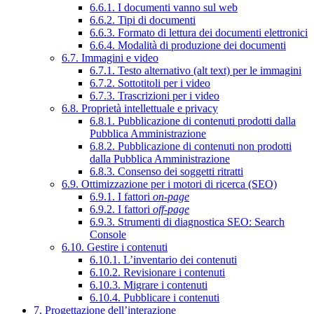
6.6.1. I documenti vanno sul web
6.6.2. Tipi di documenti
6.6.3. Formato di lettura dei documenti elettronici
6.6.4. Modalità di produzione dei documenti
6.7. Immagini e video
6.7.1. Testo alternativo (alt text) per le immagini
6.7.2. Sottotitoli per i video
6.7.3. Trascrizioni per i video
6.8. Proprietà intellettuale e privacy
6.8.1. Pubblicazione di contenuti prodotti dalla
Pubblica Amministrazione
6.8.2. Pubblicazione di contenuti non prodotti
dalla Pubblica Amministrazione
6.8.3. Consenso dei soggetti ritratti
6.9. Ottimizzazione per i motori di ricerca (SEO)
6.9.1. I fattori
on-page
6.9.2. I fattori
off-page
6.9.3. Strumenti di diagnostica SEO: Search
Console
6.10. Gestire i contenuti
6.10.1. L’inventario dei contenuti
6.10.2. Revisionare i contenuti
6.10.3. Migrare i contenuti
6.10.4. Pubblicare i contenuti
7. Progettazione dell’interazione