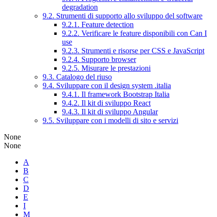
degradation
9.2. Strumenti di supporto allo sviluppo del software
9.2.1. Feature detection
9.2.2. Verificare le feature disponibili con Can I
use
9.2.3. Strumenti e risorse per CSS e JavaScript
9.2.4. Supporto browser
9.2.5. Misurare le prestazioni
9.3. Catalogo del riuso
9.4. Sviluppare con il design system .italia
9.4.1. Il framework Bootstrap Italia
9.4.2. Il kit di sviluppo React
9.4.3. Il kit di sviluppo Angular
9.5. Sviluppare con i modelli di sito e servizi
None
None
A
B
C
D
E
I
M