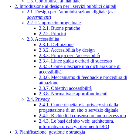
1.3. Contribuisci al manuale
2. Introduzione al design per i servizi pubblici digitali
2.1. Design per l’amministrazione digitale (
e-
government
)
2.2. L’approccio progettuale
2.2.1. Buone pratiche
2.2.2. Principi
2.3. Accessibilità
2.3.1. Definizione
2.3.2. Accessibilità by design
2.3.3. Principi per l’accessibilità
2.3.4. Linee guida e criteri di successo
2.3.5. Come rilasciare una dichiarazione di
accessibilità
2.3.6. Meccanismo di feedback e procedura di
attuazione
2.3.7. Obiettivi accessibilità
2.3.8. Normativa e approfondimenti
2.4. Privacy
2.4.1. Come rispettare la privacy sin dalla
progettazione di un sito o servizio digitale
2.4.2. Richiedi il consenso quando necessario
2.4.3. Le basi del sito web: architettura,
informativa privacy, riferimenti DPO
3. Pianificazione, gestione e strategia