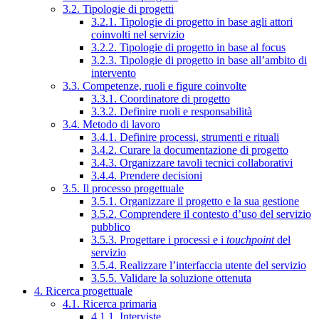
3.2. Tipologie di progetti
3.2.1. Tipologie di progetto in base agli attori
coinvolti nel servizio
3.2.2. Tipologie di progetto in base al focus
3.2.3. Tipologie di progetto in base all’ambito di
intervento
3.3. Competenze, ruoli e figure coinvolte
3.3.1. Coordinatore di progetto
3.3.2. Definire ruoli e responsabilità
3.4. Metodo di lavoro
3.4.1. Definire processi, strumenti e rituali
3.4.2. Curare la documentazione di progetto
3.4.3. Organizzare tavoli tecnici collaborativi
3.4.4. Prendere decisioni
3.5. Il processo progettuale
3.5.1. Organizzare il progetto e la sua gestione
3.5.2. Comprendere il contesto d’uso del servizio
pubblico
3.5.3. Progettare i processi e i
touchpoint
del
servizio
3.5.4. Realizzare l’interfaccia utente del servizio
3.5.5. Validare la soluzione ottenuta
4. Ricerca progettuale
4.1. Ricerca primaria
4.1.1. Interviste