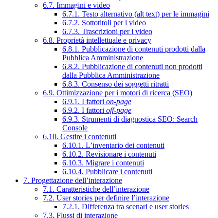
6.7. Immagini e video
6.7.1. Testo alternativo (alt text) per le immagini
6.7.2. Sottotitoli per i video
6.7.3. Trascrizioni per i video
6.8. Proprietà intellettuale e privacy
6.8.1. Pubblicazione di contenuti prodotti dalla
Pubblica Amministrazione
6.8.2. Pubblicazione di contenuti non prodotti
dalla Pubblica Amministrazione
6.8.3. Consenso dei soggetti ritratti
6.9. Ottimizzazione per i motori di ricerca (SEO)
6.9.1. I fattori
on-page
6.9.2. I fattori
off-page
6.9.3. Strumenti di diagnostica SEO: Search
Console
6.10. Gestire i contenuti
6.10.1. L’inventario dei contenuti
6.10.2. Revisionare i contenuti
6.10.3. Migrare i contenuti
6.10.4. Pubblicare i contenuti
7. Progettazione dell’interazione
7.1. Caratteristiche dell’interazione
7.2. User stories per definire l’interazione
7.2.1. Differenza tra scenari e user stories
7.3. Flussi di interazione