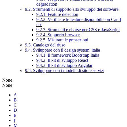
degradation
9.2. Strumenti di supporto allo sviluppo del software
9.2.1. Feature detection
9.2.2. Verificare le feature disponibili con Can I
use
9.2.3. Strumenti e risorse per CSS e JavaScript
9.2.4. Supporto browser
9.2.5. Misurare le prestazioni
9.3. Catalogo del riuso
9.4. Sviluppare con il design system .italia
9.4.1. Il framework Bootstrap Italia
9.4.2. Il kit di sviluppo React
9.4.3. Il kit di sviluppo Angular
9.5. Sviluppare con i modelli di sito e servizi
None
None
A
B
C
D
E
I
M