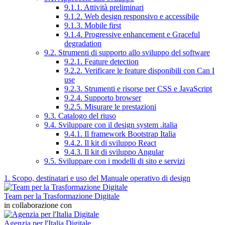
9.1.1. Attività preliminari
9.1.2. Web design responsivo e accessibile
9.1.3. Mobile first
9.1.4. Progressive enhancement e Graceful
degradation
9.2. Strumenti di supporto allo sviluppo del software
9.2.1. Feature detection
9.2.2. Verificare le feature disponibili con Can I
use
9.2.3. Strumenti e risorse per CSS e JavaScript
9.2.4. Supporto browser
9.2.5. Misurare le prestazioni
9.3. Catalogo del riuso
9.4. Sviluppare con il design system .italia
9.4.1. Il framework Bootstrap Italia
9.4.2. Il kit di sviluppo React
9.4.3. Il kit di sviluppo Angular
9.5. Sviluppare con i modelli di sito e servizi
1. Scopo, destinatari e uso del Manuale operativo di design
Team per la Trasformazione Digitale
in collaborazione con
Agenzia per l'Italia Digitale