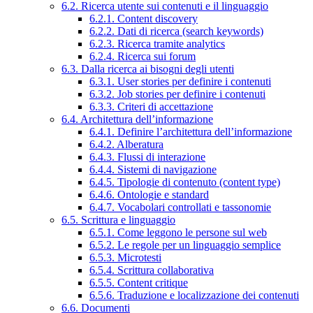
6.2. Ricerca utente sui contenuti e il linguaggio
6.2.1. Content discovery
6.2.2. Dati di ricerca (search keywords)
6.2.3. Ricerca tramite analytics
6.2.4. Ricerca sui forum
6.3. Dalla ricerca ai bisogni degli utenti
6.3.1. User stories per definire i contenuti
6.3.2. Job stories per definire i contenuti
6.3.3. Criteri di accettazione
6.4. Architettura dell’informazione
6.4.1. Definire l’architettura dell’informazione
6.4.2. Alberatura
6.4.3. Flussi di interazione
6.4.4. Sistemi di navigazione
6.4.5. Tipologie di contenuto (content type)
6.4.6. Ontologie e standard
6.4.7. Vocabolari controllati e tassonomie
6.5. Scrittura e linguaggio
6.5.1. Come leggono le persone sul web
6.5.2. Le regole per un linguaggio semplice
6.5.3. Microtesti
6.5.4. Scrittura collaborativa
6.5.5. Content critique
6.5.6. Traduzione e localizzazione dei contenuti
6.6. Documenti