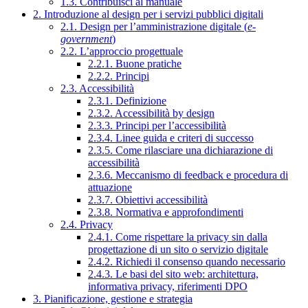
1.3. Contribuisci al manuale
2. Introduzione al design per i servizi pubblici digitali
2.1. Design per l’amministrazione digitale (
e-
government
)
2.2. L’approccio progettuale
2.2.1. Buone pratiche
2.2.2. Principi
2.3. Accessibilità
2.3.1. Definizione
2.3.2. Accessibilità by design
2.3.3. Principi per l’accessibilità
2.3.4. Linee guida e criteri di successo
2.3.5. Come rilasciare una dichiarazione di
accessibilità
2.3.6. Meccanismo di feedback e procedura di
attuazione
2.3.7. Obiettivi accessibilità
2.3.8. Normativa e approfondimenti
2.4. Privacy
2.4.1. Come rispettare la privacy sin dalla
progettazione di un sito o servizio digitale
2.4.2. Richiedi il consenso quando necessario
2.4.3. Le basi del sito web: architettura,
informativa privacy, riferimenti DPO
3. Pianificazione, gestione e strategia