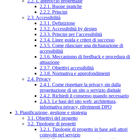
2.2. L’approccio progettuale
2.2.1. Buone pratiche
2.2.2. Principi
2.3. Accessibilità
2.3.1. Definizione
2.3.2. Accessibilità by design
2.3.3. Principi per l’accessibilità
2.3.4. Linee guida e criteri di successo
2.3.5. Come rilasciare una dichiarazione di
accessibilità
2.3.6. Meccanismo di feedback e procedura di
attuazione
2.3.7. Obiettivi accessibilità
2.3.8. Normativa e approfondimenti
2.4. Privacy
2.4.1. Come rispettare la privacy sin dalla
progettazione di un sito o servizio digitale
2.4.2. Richiedi il consenso quando necessario
2.4.3. Le basi del sito web: architettura,
informativa privacy, riferimenti DPO
3. Pianificazione, gestione e strategia
3.1. Obiettivi del progetto
3.2. Tipologie di progetti
3.2.1. Tipologie di progetto in base agli attori
coinvolti nel servizio