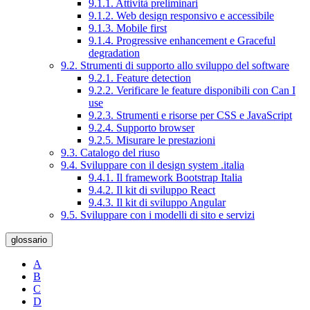
9.1.1. Attività preliminari
9.1.2. Web design responsivo e accessibile
9.1.3. Mobile first
9.1.4. Progressive enhancement e Graceful
degradation
9.2. Strumenti di supporto allo sviluppo del software
9.2.1. Feature detection
9.2.2. Verificare le feature disponibili con Can I
use
9.2.3. Strumenti e risorse per CSS e JavaScript
9.2.4. Supporto browser
9.2.5. Misurare le prestazioni
9.3. Catalogo del riuso
9.4. Sviluppare con il design system .italia
9.4.1. Il framework Bootstrap Italia
9.4.2. Il kit di sviluppo React
9.4.3. Il kit di sviluppo Angular
9.5. Sviluppare con i modelli di sito e servizi
glossario
A
B
C
D