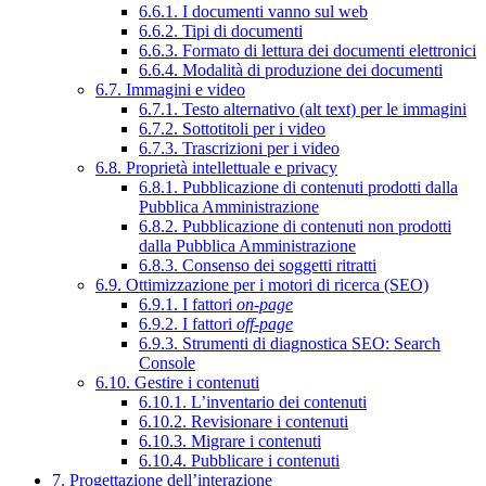
6.6.1. I documenti vanno sul web
6.6.2. Tipi di documenti
6.6.3. Formato di lettura dei documenti elettronici
6.6.4. Modalità di produzione dei documenti
6.7. Immagini e video
6.7.1. Testo alternativo (alt text) per le immagini
6.7.2. Sottotitoli per i video
6.7.3. Trascrizioni per i video
6.8. Proprietà intellettuale e privacy
6.8.1. Pubblicazione di contenuti prodotti dalla
Pubblica Amministrazione
6.8.2. Pubblicazione di contenuti non prodotti
dalla Pubblica Amministrazione
6.8.3. Consenso dei soggetti ritratti
6.9. Ottimizzazione per i motori di ricerca (SEO)
6.9.1. I fattori
on-page
6.9.2. I fattori
off-page
6.9.3. Strumenti di diagnostica SEO: Search
Console
6.10. Gestire i contenuti
6.10.1. L’inventario dei contenuti
6.10.2. Revisionare i contenuti
6.10.3. Migrare i contenuti
6.10.4. Pubblicare i contenuti
7. Progettazione dell’interazione