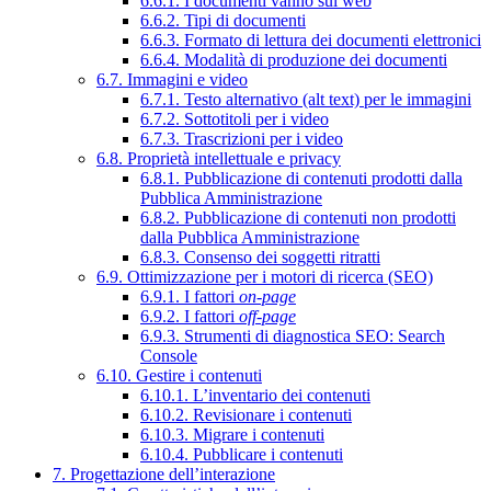
6.6.1. I documenti vanno sul web
6.6.2. Tipi di documenti
6.6.3. Formato di lettura dei documenti elettronici
6.6.4. Modalità di produzione dei documenti
6.7. Immagini e video
6.7.1. Testo alternativo (alt text) per le immagini
6.7.2. Sottotitoli per i video
6.7.3. Trascrizioni per i video
6.8. Proprietà intellettuale e privacy
6.8.1. Pubblicazione di contenuti prodotti dalla
Pubblica Amministrazione
6.8.2. Pubblicazione di contenuti non prodotti
dalla Pubblica Amministrazione
6.8.3. Consenso dei soggetti ritratti
6.9. Ottimizzazione per i motori di ricerca (SEO)
6.9.1. I fattori
on-page
6.9.2. I fattori
off-page
6.9.3. Strumenti di diagnostica SEO: Search
Console
6.10. Gestire i contenuti
6.10.1. L’inventario dei contenuti
6.10.2. Revisionare i contenuti
6.10.3. Migrare i contenuti
6.10.4. Pubblicare i contenuti
7. Progettazione dell’interazione