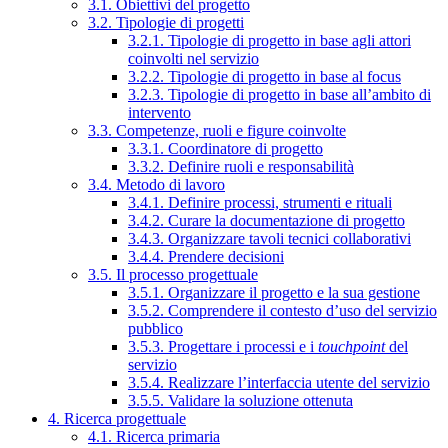
3.1. Obiettivi del progetto
3.2. Tipologie di progetti
3.2.1. Tipologie di progetto in base agli attori
coinvolti nel servizio
3.2.2. Tipologie di progetto in base al focus
3.2.3. Tipologie di progetto in base all’ambito di
intervento
3.3. Competenze, ruoli e figure coinvolte
3.3.1. Coordinatore di progetto
3.3.2. Definire ruoli e responsabilità
3.4. Metodo di lavoro
3.4.1. Definire processi, strumenti e rituali
3.4.2. Curare la documentazione di progetto
3.4.3. Organizzare tavoli tecnici collaborativi
3.4.4. Prendere decisioni
3.5. Il processo progettuale
3.5.1. Organizzare il progetto e la sua gestione
3.5.2. Comprendere il contesto d’uso del servizio
pubblico
3.5.3. Progettare i processi e i
touchpoint
del
servizio
3.5.4. Realizzare l’interfaccia utente del servizio
3.5.5. Validare la soluzione ottenuta
4. Ricerca progettuale
4.1. Ricerca primaria