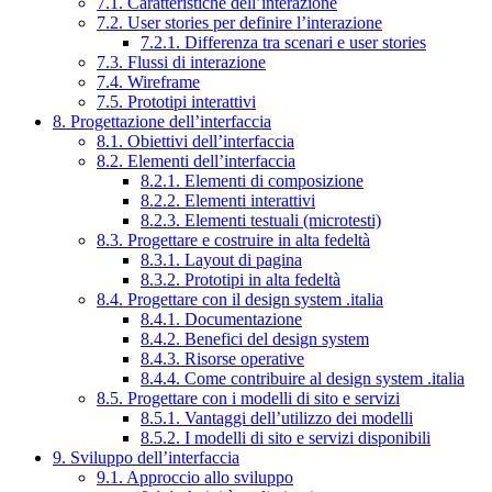
7.1. Caratteristiche dell’interazione
7.2. User stories per definire l’interazione
7.2.1. Differenza tra scenari e user stories
7.3. Flussi di interazione
7.4. Wireframe
7.5. Prototipi interattivi
8. Progettazione dell’interfaccia
8.1. Obiettivi dell’interfaccia
8.2. Elementi dell’interfaccia
8.2.1. Elementi di composizione
8.2.2. Elementi interattivi
8.2.3. Elementi testuali (microtesti)
8.3. Progettare e costruire in alta fedeltà
8.3.1. Layout di pagina
8.3.2. Prototipi in alta fedeltà
8.4. Progettare con il design system .italia
8.4.1. Documentazione
8.4.2. Benefici del design system
8.4.3. Risorse operative
8.4.4. Come contribuire al design system .italia
8.5. Progettare con i modelli di sito e servizi
8.5.1. Vantaggi dell’utilizzo dei modelli
8.5.2. I modelli di sito e servizi disponibili
9. Sviluppo dell’interfaccia
9.1. Approccio allo sviluppo