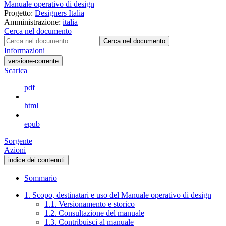
Manuale operativo di design
Progetto:
Designers Italia
Amministrazione:
italia
Cerca nel documento
Cerca nel documento
Informazioni
versione-corrente
Scarica
pdf
html
epub
Sorgente
Azioni
indice dei contenuti
Sommario
1. Scopo, destinatari e uso del Manuale operativo di design
1.1. Versionamento e storico
1.2. Consultazione del manuale
1.3. Contribuisci al manuale