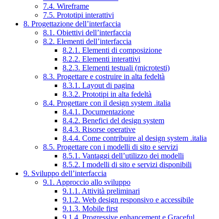
7.4. Wireframe
7.5. Prototipi interattivi
8. Progettazione dell’interfaccia
8.1. Obiettivi dell’interfaccia
8.2. Elementi dell’interfaccia
8.2.1. Elementi di composizione
8.2.2. Elementi interattivi
8.2.3. Elementi testuali (microtesti)
8.3. Progettare e costruire in alta fedeltà
8.3.1. Layout di pagina
8.3.2. Prototipi in alta fedeltà
8.4. Progettare con il design system .italia
8.4.1. Documentazione
8.4.2. Benefici del design system
8.4.3. Risorse operative
8.4.4. Come contribuire al design system .italia
8.5. Progettare con i modelli di sito e servizi
8.5.1. Vantaggi dell’utilizzo dei modelli
8.5.2. I modelli di sito e servizi disponibili
9. Sviluppo dell’interfaccia
9.1. Approccio allo sviluppo
9.1.1. Attività preliminari
9.1.2. Web design responsivo e accessibile
9.1.3. Mobile first
9.1.4. Progressive enhancement e Graceful