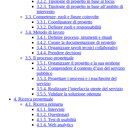
3.2.2. Tipologie di progetto in base al focus
3.2.3. Tipologie di progetto in base all’ambito di
intervento
3.3. Competenze, ruoli e figure coinvolte
3.3.1. Coordinatore di progetto
3.3.2. Definire ruoli e responsabilità
3.4. Metodo di lavoro
3.4.1. Definire processi, strumenti e rituali
3.4.2. Curare la documentazione di progetto
3.4.3. Organizzare tavoli tecnici collaborativi
3.4.4. Prendere decisioni
3.5. Il processo progettuale
3.5.1. Organizzare il progetto e la sua gestione
3.5.2. Comprendere il contesto d’uso del servizio
pubblico
3.5.3. Progettare i processi e i
touchpoint
del
servizio
3.5.4. Realizzare l’interfaccia utente del servizio
3.5.5. Validare la soluzione ottenuta
4. Ricerca progettuale
4.1. Ricerca primaria
4.1.1. Interviste
4.1.2. Questionari
4.1.3. Test di usabilità
4.1.4. Web analytics