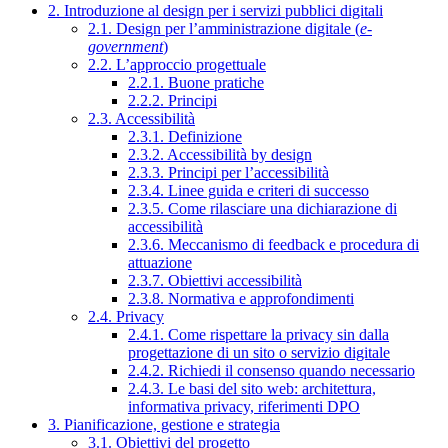
2. Introduzione al design per i servizi pubblici digitali
2.1. Design per l’amministrazione digitale (
e-
government
)
2.2. L’approccio progettuale
2.2.1. Buone pratiche
2.2.2. Principi
2.3. Accessibilità
2.3.1. Definizione
2.3.2. Accessibilità by design
2.3.3. Principi per l’accessibilità
2.3.4. Linee guida e criteri di successo
2.3.5. Come rilasciare una dichiarazione di
accessibilità
2.3.6. Meccanismo di feedback e procedura di
attuazione
2.3.7. Obiettivi accessibilità
2.3.8. Normativa e approfondimenti
2.4. Privacy
2.4.1. Come rispettare la privacy sin dalla
progettazione di un sito o servizio digitale
2.4.2. Richiedi il consenso quando necessario
2.4.3. Le basi del sito web: architettura,
informativa privacy, riferimenti DPO
3. Pianificazione, gestione e strategia
3.1. Obiettivi del progetto