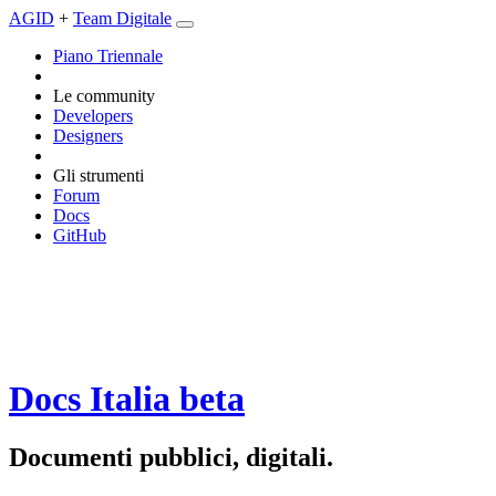
AGID
+
Team Digitale
Piano Triennale
Le community
Developers
Designers
Gli strumenti
Forum
Docs
GitHub
Docs Italia
beta
Documenti pubblici, digitali.