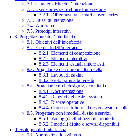
7.1. Caratteristiche dell’interazione
7.2. User stories per definire l’interazione
7.2.1. Differenza tra scenari e user stories
7.3. Flussi di interazione
7.4. Wireframe
7.5. Prototipi interattivi
8. Progettazione dell’interfaccia
8.1. Obiettivi dell’interfaccia
8.2. Elementi dell’interfaccia
8.2.1. Elementi di composizione
8.2.2. Elementi interattivi
8.2.3. Elementi testuali (microtesti)
8.3. Progettare e costruire in alta fedeltà
8.3.1. Layout di pagina
8.3.2. Prototipi in alta fedeltà
8.4. Progettare con il design system .italia
8.4.1. Documentazione
8.4.2. Benefici del design system
8.4.3. Risorse operative
8.4.4. Come contribuire al design system .italia
8.5. Progettare con i modelli di sito e servizi
8.5.1. Vantaggi dell’utilizzo dei modelli
8.5.2. I modelli di sito e servizi disponibili
9. Sviluppo dell’interfaccia
9.1. Approccio allo sviluppo