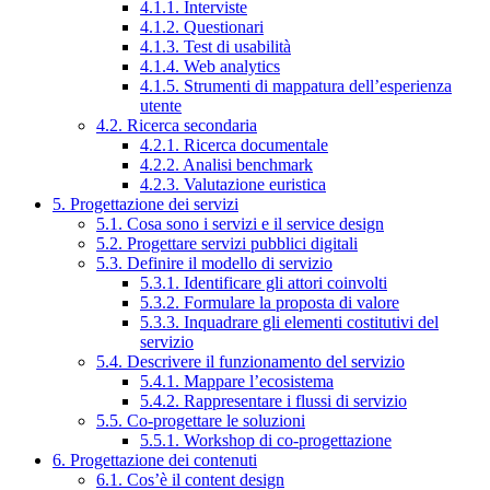
4.1.1. Interviste
4.1.2. Questionari
4.1.3. Test di usabilità
4.1.4. Web analytics
4.1.5. Strumenti di mappatura dell’esperienza
utente
4.2. Ricerca secondaria
4.2.1. Ricerca documentale
4.2.2. Analisi benchmark
4.2.3. Valutazione euristica
5. Progettazione dei servizi
5.1. Cosa sono i servizi e il service design
5.2. Progettare servizi pubblici digitali
5.3. Definire il modello di servizio
5.3.1. Identificare gli attori coinvolti
5.3.2. Formulare la proposta di valore
5.3.3. Inquadrare gli elementi costitutivi del
servizio
5.4. Descrivere il funzionamento del servizio
5.4.1. Mappare l’ecosistema
5.4.2. Rappresentare i flussi di servizio
5.5. Co-progettare le soluzioni
5.5.1. Workshop di co-progettazione
6. Progettazione dei contenuti
6.1. Cos’è il content design