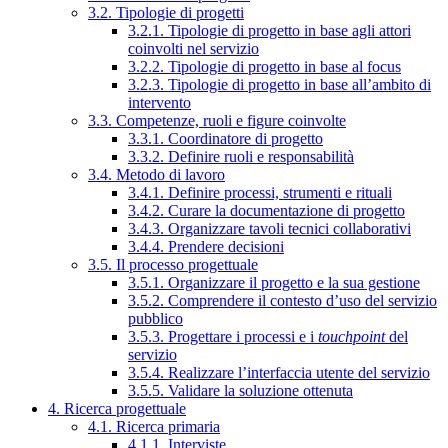
3.2. Tipologie di progetti
3.2.1. Tipologie di progetto in base agli attori
coinvolti nel servizio
3.2.2. Tipologie di progetto in base al focus
3.2.3. Tipologie di progetto in base all’ambito di
intervento
3.3. Competenze, ruoli e figure coinvolte
3.3.1. Coordinatore di progetto
3.3.2. Definire ruoli e responsabilità
3.4. Metodo di lavoro
3.4.1. Definire processi, strumenti e rituali
3.4.2. Curare la documentazione di progetto
3.4.3. Organizzare tavoli tecnici collaborativi
3.4.4. Prendere decisioni
3.5. Il processo progettuale
3.5.1. Organizzare il progetto e la sua gestione
3.5.2. Comprendere il contesto d’uso del servizio
pubblico
3.5.3. Progettare i processi e i
touchpoint
del
servizio
3.5.4. Realizzare l’interfaccia utente del servizio
3.5.5. Validare la soluzione ottenuta
4. Ricerca progettuale
4.1. Ricerca primaria
4.1.1. Interviste