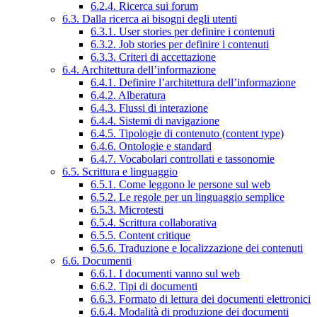
6.2.4. Ricerca sui forum
6.3. Dalla ricerca ai bisogni degli utenti
6.3.1. User stories per definire i contenuti
6.3.2. Job stories per definire i contenuti
6.3.3. Criteri di accettazione
6.4. Architettura dell’informazione
6.4.1. Definire l’architettura dell’informazione
6.4.2. Alberatura
6.4.3. Flussi di interazione
6.4.4. Sistemi di navigazione
6.4.5. Tipologie di contenuto (content type)
6.4.6. Ontologie e standard
6.4.7. Vocabolari controllati e tassonomie
6.5. Scrittura e linguaggio
6.5.1. Come leggono le persone sul web
6.5.2. Le regole per un linguaggio semplice
6.5.3. Microtesti
6.5.4. Scrittura collaborativa
6.5.5. Content critique
6.5.6. Traduzione e localizzazione dei contenuti
6.6. Documenti
6.6.1. I documenti vanno sul web
6.6.2. Tipi di documenti
6.6.3. Formato di lettura dei documenti elettronici
6.6.4. Modalità di produzione dei documenti