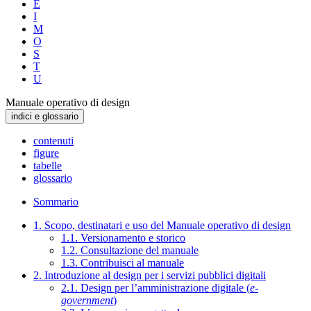
E
I
M
O
S
T
U
Manuale operativo di design
indici e glossario
contenuti
figure
tabelle
glossario
Sommario
1. Scopo, destinatari e uso del Manuale operativo di design
1.1. Versionamento e storico
1.2. Consultazione del manuale
1.3. Contribuisci al manuale
2. Introduzione al design per i servizi pubblici digitali
2.1. Design per l’amministrazione digitale (
e-
government
)