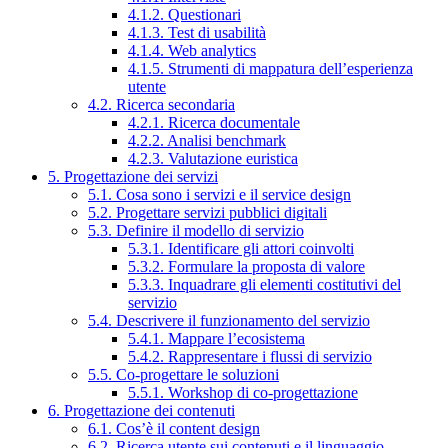
4.1.2. Questionari
4.1.3. Test di usabilità
4.1.4. Web analytics
4.1.5. Strumenti di mappatura dell’esperienza
utente
4.2. Ricerca secondaria
4.2.1. Ricerca documentale
4.2.2. Analisi benchmark
4.2.3. Valutazione euristica
5. Progettazione dei servizi
5.1. Cosa sono i servizi e il service design
5.2. Progettare servizi pubblici digitali
5.3. Definire il modello di servizio
5.3.1. Identificare gli attori coinvolti
5.3.2. Formulare la proposta di valore
5.3.3. Inquadrare gli elementi costitutivi del
servizio
5.4. Descrivere il funzionamento del servizio
5.4.1. Mappare l’ecosistema
5.4.2. Rappresentare i flussi di servizio
5.5. Co-progettare le soluzioni
5.5.1. Workshop di co-progettazione
6. Progettazione dei contenuti
6.1. Cos’è il content design
6.2. Ricerca utente sui contenuti e il linguaggio