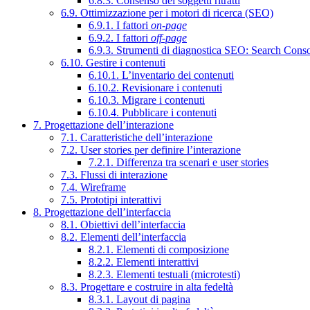
6.8.3. Consenso dei soggetti ritratti
6.9. Ottimizzazione per i motori di ricerca (SEO)
6.9.1. I fattori
on-page
6.9.2. I fattori
off-page
6.9.3. Strumenti di diagnostica SEO: Search Cons
6.10. Gestire i contenuti
6.10.1. L’inventario dei contenuti
6.10.2. Revisionare i contenuti
6.10.3. Migrare i contenuti
6.10.4. Pubblicare i contenuti
7. Progettazione dell’interazione
7.1. Caratteristiche dell’interazione
7.2. User stories per definire l’interazione
7.2.1. Differenza tra scenari e user stories
7.3. Flussi di interazione
7.4. Wireframe
7.5. Prototipi interattivi
8. Progettazione dell’interfaccia
8.1. Obiettivi dell’interfaccia
8.2. Elementi dell’interfaccia
8.2.1. Elementi di composizione
8.2.2. Elementi interattivi
8.2.3. Elementi testuali (microtesti)
8.3. Progettare e costruire in alta fedeltà
8.3.1. Layout di pagina