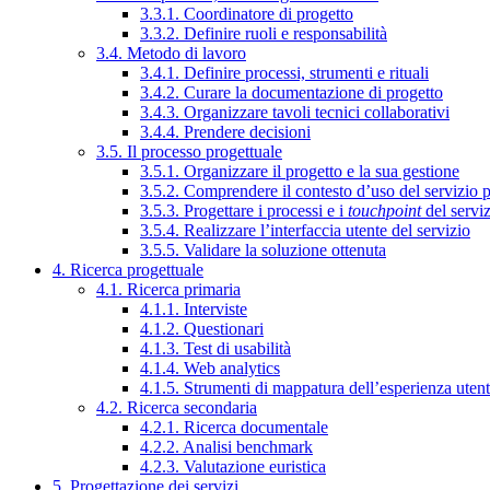
3.3.1. Coordinatore di progetto
3.3.2. Definire ruoli e responsabilità
3.4. Metodo di lavoro
3.4.1. Definire processi, strumenti e rituali
3.4.2. Curare la documentazione di progetto
3.4.3. Organizzare tavoli tecnici collaborativi
3.4.4. Prendere decisioni
3.5. Il processo progettuale
3.5.1. Organizzare il progetto e la sua gestione
3.5.2. Comprendere il contesto d’uso del servizio 
3.5.3. Progettare i processi e i
touchpoint
del servi
3.5.4. Realizzare l’interfaccia utente del servizio
3.5.5. Validare la soluzione ottenuta
4. Ricerca progettuale
4.1. Ricerca primaria
4.1.1. Interviste
4.1.2. Questionari
4.1.3. Test di usabilità
4.1.4. Web analytics
4.1.5. Strumenti di mappatura dell’esperienza uten
4.2. Ricerca secondaria
4.2.1. Ricerca documentale
4.2.2. Analisi benchmark
4.2.3. Valutazione euristica
5. Progettazione dei servizi