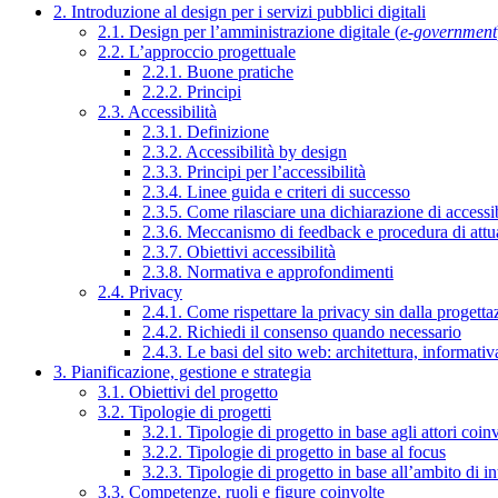
2. Introduzione al design per i servizi pubblici digitali
2.1. Design per l’amministrazione digitale (
e-government
2.2. L’approccio progettuale
2.2.1. Buone pratiche
2.2.2. Principi
2.3. Accessibilità
2.3.1. Definizione
2.3.2. Accessibilità by design
2.3.3. Principi per l’accessibilità
2.3.4. Linee guida e criteri di successo
2.3.5. Come rilasciare una dichiarazione di accessib
2.3.6. Meccanismo di feedback e procedura di attu
2.3.7. Obiettivi accessibilità
2.3.8. Normativa e approfondimenti
2.4. Privacy
2.4.1. Come rispettare la privacy sin dalla progettaz
2.4.2. Richiedi il consenso quando necessario
2.4.3. Le basi del sito web: architettura, informati
3. Pianificazione, gestione e strategia
3.1. Obiettivi del progetto
3.2. Tipologie di progetti
3.2.1. Tipologie di progetto in base agli attori coinv
3.2.2. Tipologie di progetto in base al focus
3.2.3. Tipologie di progetto in base all’ambito di i
3.3. Competenze, ruoli e figure coinvolte