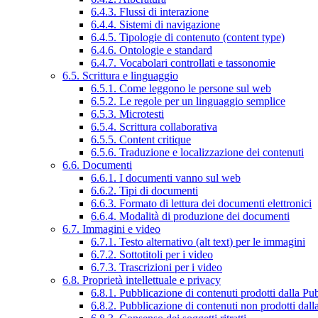
6.4.3. Flussi di interazione
6.4.4. Sistemi di navigazione
6.4.5. Tipologie di contenuto (content type)
6.4.6. Ontologie e standard
6.4.7. Vocabolari controllati e tassonomie
6.5. Scrittura e linguaggio
6.5.1. Come leggono le persone sul web
6.5.2. Le regole per un linguaggio semplice
6.5.3. Microtesti
6.5.4. Scrittura collaborativa
6.5.5. Content critique
6.5.6. Traduzione e localizzazione dei contenuti
6.6. Documenti
6.6.1. I documenti vanno sul web
6.6.2. Tipi di documenti
6.6.3. Formato di lettura dei documenti elettronici
6.6.4. Modalità di produzione dei documenti
6.7. Immagini e video
6.7.1. Testo alternativo (alt text) per le immagini
6.7.2. Sottotitoli per i video
6.7.3. Trascrizioni per i video
6.8. Proprietà intellettuale e privacy
6.8.1. Pubblicazione di contenuti prodotti dalla P
6.8.2. Pubblicazione di contenuti non prodotti dal