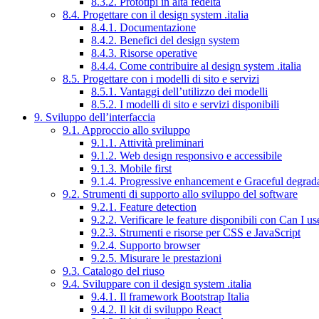
8.3.2. Prototipi in alta fedeltà
8.4. Progettare con il design system .italia
8.4.1. Documentazione
8.4.2. Benefici del design system
8.4.3. Risorse operative
8.4.4. Come contribuire al design system .italia
8.5. Progettare con i modelli di sito e servizi
8.5.1. Vantaggi dell’utilizzo dei modelli
8.5.2. I modelli di sito e servizi disponibili
9. Sviluppo dell’interfaccia
9.1. Approccio allo sviluppo
9.1.1. Attività preliminari
9.1.2. Web design responsivo e accessibile
9.1.3. Mobile first
9.1.4. Progressive enhancement e Graceful degrad
9.2. Strumenti di supporto allo sviluppo del software
9.2.1. Feature detection
9.2.2. Verificare le feature disponibili con Can I us
9.2.3. Strumenti e risorse per CSS e JavaScript
9.2.4. Supporto browser
9.2.5. Misurare le prestazioni
9.3. Catalogo del riuso
9.4. Sviluppare con il design system .italia
9.4.1. Il framework Bootstrap Italia
9.4.2. Il kit di sviluppo React