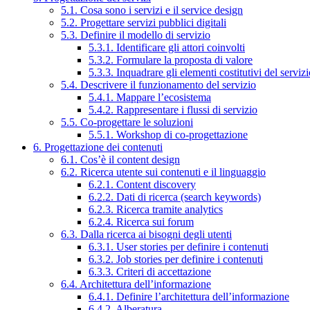
5.1. Cosa sono i servizi e il service design
5.2. Progettare servizi pubblici digitali
5.3. Definire il modello di servizio
5.3.1. Identificare gli attori coinvolti
5.3.2. Formulare la proposta di valore
5.3.3. Inquadrare gli elementi costitutivi del serviz
5.4. Descrivere il funzionamento del servizio
5.4.1. Mappare l’ecosistema
5.4.2. Rappresentare i flussi di servizio
5.5. Co-progettare le soluzioni
5.5.1. Workshop di co-progettazione
6. Progettazione dei contenuti
6.1. Cos’è il content design
6.2. Ricerca utente sui contenuti e il linguaggio
6.2.1. Content discovery
6.2.2. Dati di ricerca (search keywords)
6.2.3. Ricerca tramite analytics
6.2.4. Ricerca sui forum
6.3. Dalla ricerca ai bisogni degli utenti
6.3.1. User stories per definire i contenuti
6.3.2. Job stories per definire i contenuti
6.3.3. Criteri di accettazione
6.4. Architettura dell’informazione
6.4.1. Definire l’architettura dell’informazione
6.4.2. Alberatura