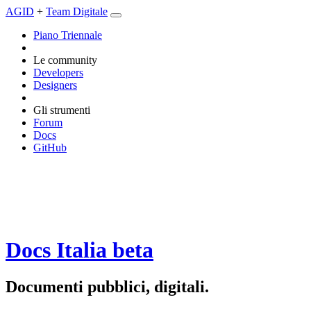
AGID
+
Team Digitale
Piano Triennale
Le community
Developers
Designers
Gli strumenti
Forum
Docs
GitHub
Docs Italia
beta
Documenti pubblici, digitali.