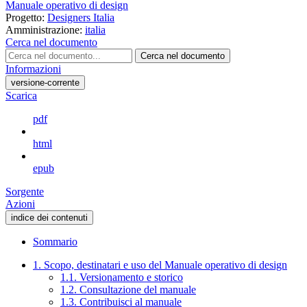
Manuale operativo di design
Progetto:
Designers Italia
Amministrazione:
italia
Cerca nel documento
Cerca nel documento
Informazioni
versione-corrente
Scarica
pdf
html
epub
Sorgente
Azioni
indice dei contenuti
Sommario
1. Scopo, destinatari e uso del Manuale operativo di design
1.1. Versionamento e storico
1.2. Consultazione del manuale
1.3. Contribuisci al manuale