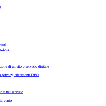
)
ilità
azione
ione di un sito o servizio digitale
va privacy, riferimenti DPO
olti nel servizio
ntervento