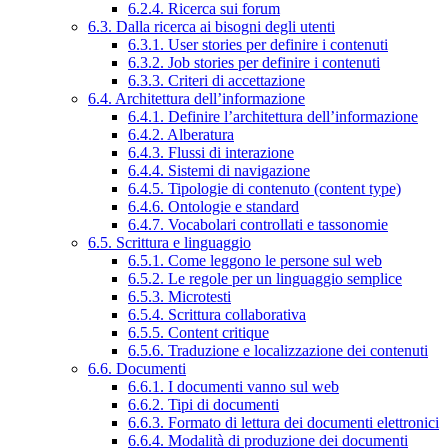
6.2.4. Ricerca sui forum
6.3. Dalla ricerca ai bisogni degli utenti
6.3.1. User stories per definire i contenuti
6.3.2. Job stories per definire i contenuti
6.3.3. Criteri di accettazione
6.4. Architettura dell’informazione
6.4.1. Definire l’architettura dell’informazione
6.4.2. Alberatura
6.4.3. Flussi di interazione
6.4.4. Sistemi di navigazione
6.4.5. Tipologie di contenuto (content type)
6.4.6. Ontologie e standard
6.4.7. Vocabolari controllati e tassonomie
6.5. Scrittura e linguaggio
6.5.1. Come leggono le persone sul web
6.5.2. Le regole per un linguaggio semplice
6.5.3. Microtesti
6.5.4. Scrittura collaborativa
6.5.5. Content critique
6.5.6. Traduzione e localizzazione dei contenuti
6.6. Documenti
6.6.1. I documenti vanno sul web
6.6.2. Tipi di documenti
6.6.3. Formato di lettura dei documenti elettronici
6.6.4. Modalità di produzione dei documenti