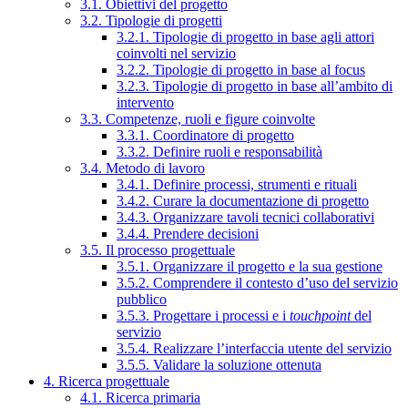
3.1. Obiettivi del progetto
3.2. Tipologie di progetti
3.2.1. Tipologie di progetto in base agli attori
coinvolti nel servizio
3.2.2. Tipologie di progetto in base al focus
3.2.3. Tipologie di progetto in base all’ambito di
intervento
3.3. Competenze, ruoli e figure coinvolte
3.3.1. Coordinatore di progetto
3.3.2. Definire ruoli e responsabilità
3.4. Metodo di lavoro
3.4.1. Definire processi, strumenti e rituali
3.4.2. Curare la documentazione di progetto
3.4.3. Organizzare tavoli tecnici collaborativi
3.4.4. Prendere decisioni
3.5. Il processo progettuale
3.5.1. Organizzare il progetto e la sua gestione
3.5.2. Comprendere il contesto d’uso del servizio
pubblico
3.5.3. Progettare i processi e i
touchpoint
del
servizio
3.5.4. Realizzare l’interfaccia utente del servizio
3.5.5. Validare la soluzione ottenuta
4. Ricerca progettuale
4.1. Ricerca primaria