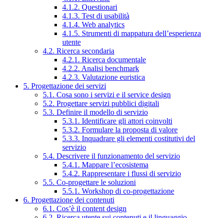
4.1.2. Questionari
4.1.3. Test di usabilità
4.1.4. Web analytics
4.1.5. Strumenti di mappatura dell’esperienza
utente
4.2. Ricerca secondaria
4.2.1. Ricerca documentale
4.2.2. Analisi benchmark
4.2.3. Valutazione euristica
5. Progettazione dei servizi
5.1. Cosa sono i servizi e il service design
5.2. Progettare servizi pubblici digitali
5.3. Definire il modello di servizio
5.3.1. Identificare gli attori coinvolti
5.3.2. Formulare la proposta di valore
5.3.3. Inquadrare gli elementi costitutivi del
servizio
5.4. Descrivere il funzionamento del servizio
5.4.1. Mappare l’ecosistema
5.4.2. Rappresentare i flussi di servizio
5.5. Co-progettare le soluzioni
5.5.1. Workshop di co-progettazione
6. Progettazione dei contenuti
6.1. Cos’è il content design
6.2. Ricerca utente sui contenuti e il linguaggio