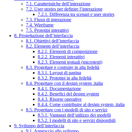
7.1. Caratteristiche dell’interazione
7.2. User stories per definire l’interazione
7.2.1. Differenza tra scenari e user stories
7.3. Flussi di interazione
7.4. Wireframe
7.5. Prototipi interattivi
8. Progettazione dell’interfaccia
8.1. Obiettivi dell’interfaccia
8.2. Elementi dell’interfaccia
8.2.1. Elementi di composizione
8.2.2. Elementi interattivi
8.2.3. Elementi testuali (microtesti)
8.3. Progettare e costruire in alta fedeltà
8.3.1. Layout di pagina
8.3.2. Prototipi in alta fedeltà
8.4. Progettare con il design system .italia
8.4.1. Documentazione
8.4.2. Benefici del design system
8.4.3. Risorse operative
8.4.4. Come contribuire al design system .italia
8.5. Progettare con i modelli di sito e servizi
8.5.1. Vantaggi dell’utilizzo dei modelli
8.5.2. I modelli di sito e servizi disponibili
9. Sviluppo dell’interfaccia
9.1. Approccio allo sviluppo