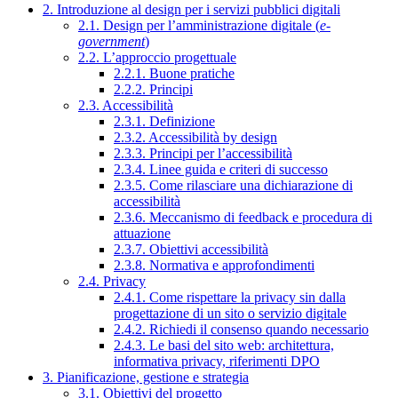
2. Introduzione al design per i servizi pubblici digitali
2.1. Design per l’amministrazione digitale (
e-
government
)
2.2. L’approccio progettuale
2.2.1. Buone pratiche
2.2.2. Principi
2.3. Accessibilità
2.3.1. Definizione
2.3.2. Accessibilità by design
2.3.3. Principi per l’accessibilità
2.3.4. Linee guida e criteri di successo
2.3.5. Come rilasciare una dichiarazione di
accessibilità
2.3.6. Meccanismo di feedback e procedura di
attuazione
2.3.7. Obiettivi accessibilità
2.3.8. Normativa e approfondimenti
2.4. Privacy
2.4.1. Come rispettare la privacy sin dalla
progettazione di un sito o servizio digitale
2.4.2. Richiedi il consenso quando necessario
2.4.3. Le basi del sito web: architettura,
informativa privacy, riferimenti DPO
3. Pianificazione, gestione e strategia
3.1. Obiettivi del progetto