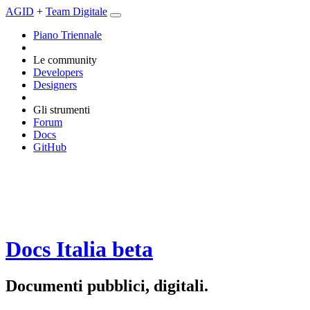
AGID
+
Team Digitale
Piano Triennale
Le community
Developers
Designers
Gli strumenti
Forum
Docs
GitHub
Docs Italia
beta
Documenti pubblici, digitali.