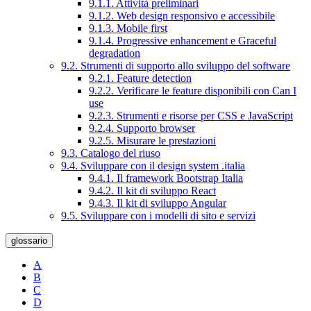
9.1.1. Attività preliminari
9.1.2. Web design responsivo e accessibile
9.1.3. Mobile first
9.1.4. Progressive enhancement e Graceful
degradation
9.2. Strumenti di supporto allo sviluppo del software
9.2.1. Feature detection
9.2.2. Verificare le feature disponibili con Can I
use
9.2.3. Strumenti e risorse per CSS e JavaScript
9.2.4. Supporto browser
9.2.5. Misurare le prestazioni
9.3. Catalogo del riuso
9.4. Sviluppare con il design system .italia
9.4.1. Il framework Bootstrap Italia
9.4.2. Il kit di sviluppo React
9.4.3. Il kit di sviluppo Angular
9.5. Sviluppare con i modelli di sito e servizi
glossario
A
B
C
D