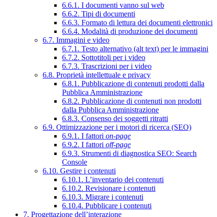
6.6.1. I documenti vanno sul web
6.6.2. Tipi di documenti
6.6.3. Formato di lettura dei documenti elettronici
6.6.4. Modalità di produzione dei documenti
6.7. Immagini e video
6.7.1. Testo alternativo (alt text) per le immagini
6.7.2. Sottotitoli per i video
6.7.3. Trascrizioni per i video
6.8. Proprietà intellettuale e privacy
6.8.1. Pubblicazione di contenuti prodotti dalla
Pubblica Amministrazione
6.8.2. Pubblicazione di contenuti non prodotti
dalla Pubblica Amministrazione
6.8.3. Consenso dei soggetti ritratti
6.9. Ottimizzazione per i motori di ricerca (SEO)
6.9.1. I fattori
on-page
6.9.2. I fattori
off-page
6.9.3. Strumenti di diagnostica SEO: Search
Console
6.10. Gestire i contenuti
6.10.1. L’inventario dei contenuti
6.10.2. Revisionare i contenuti
6.10.3. Migrare i contenuti
6.10.4. Pubblicare i contenuti
7. Progettazione dell’interazione