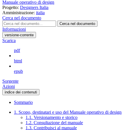
Manuale operativo di design
Progetto:
Designers Italia
Amministrazione:
italia
Cerca nel documento
Cerca nel documento
Informazioni
versione-corrente
Scarica
pdf
html
epub
Sorgente
Azioni
indice dei contenuti
Sommario
1. Scopo, destinatari e uso del Manuale operativo di design
1.1. Versionamento e storico
1.2. Consultazione del manuale
1.3. Contribuisci al manuale