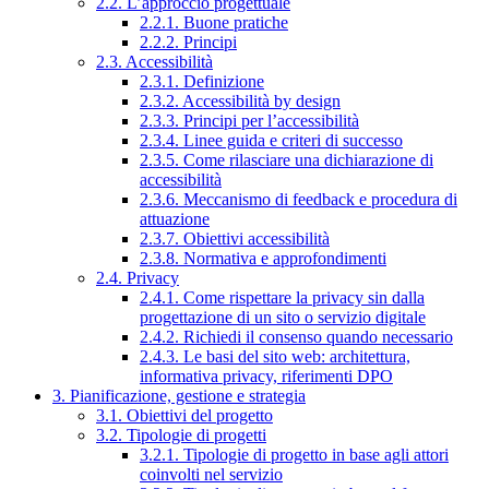
2.2. L’approccio progettuale
2.2.1. Buone pratiche
2.2.2. Principi
2.3. Accessibilità
2.3.1. Definizione
2.3.2. Accessibilità by design
2.3.3. Principi per l’accessibilità
2.3.4. Linee guida e criteri di successo
2.3.5. Come rilasciare una dichiarazione di
accessibilità
2.3.6. Meccanismo di feedback e procedura di
attuazione
2.3.7. Obiettivi accessibilità
2.3.8. Normativa e approfondimenti
2.4. Privacy
2.4.1. Come rispettare la privacy sin dalla
progettazione di un sito o servizio digitale
2.4.2. Richiedi il consenso quando necessario
2.4.3. Le basi del sito web: architettura,
informativa privacy, riferimenti DPO
3. Pianificazione, gestione e strategia
3.1. Obiettivi del progetto
3.2. Tipologie di progetti
3.2.1. Tipologie di progetto in base agli attori
coinvolti nel servizio