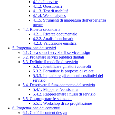
4.1.1. Interviste
4.1.2. Questionari
4.1.3. Test di usabilità
4.1.4. Web analytics
4.1.5. Strumenti di mappatura dell’esperienza
utente
4.2. Ricerca secondaria
4.2.1. Ricerca documentale
4.2.2. Analisi benchmark
4.2.3. Valutazione euristica
5. Progettazione dei servizi
5.1. Cosa sono i servizi e il service design
5.2. Progettare servizi pubblici digitali
5.3. Definire il modello di servizio
5.3.1. Identificare gli attori coinvolti
5.3.2. Formulare la proposta di valore
5.3.3. Inquadrare gli elementi costitutivi del
servizio
5.4. Descrivere il funzionamento del servizio
5.4.1. Mappare l’ecosistema
5.4.2. Rappresentare i flussi di servizio
5.5. Co-progettare le soluzioni
5.5.1. Workshop di co-progettazione
6. Progettazione dei contenuti
6.1. Cos’è il content design