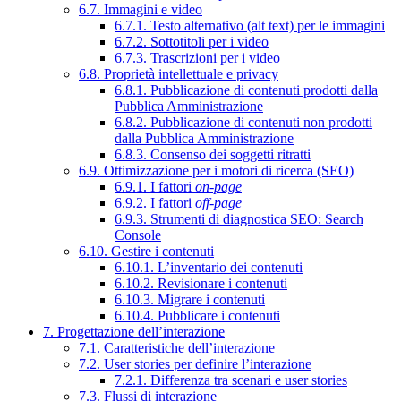
6.7. Immagini e video
6.7.1. Testo alternativo (alt text) per le immagini
6.7.2. Sottotitoli per i video
6.7.3. Trascrizioni per i video
6.8. Proprietà intellettuale e privacy
6.8.1. Pubblicazione di contenuti prodotti dalla
Pubblica Amministrazione
6.8.2. Pubblicazione di contenuti non prodotti
dalla Pubblica Amministrazione
6.8.3. Consenso dei soggetti ritratti
6.9. Ottimizzazione per i motori di ricerca (SEO)
6.9.1. I fattori
on-page
6.9.2. I fattori
off-page
6.9.3. Strumenti di diagnostica SEO: Search
Console
6.10. Gestire i contenuti
6.10.1. L’inventario dei contenuti
6.10.2. Revisionare i contenuti
6.10.3. Migrare i contenuti
6.10.4. Pubblicare i contenuti
7. Progettazione dell’interazione
7.1. Caratteristiche dell’interazione
7.2. User stories per definire l’interazione
7.2.1. Differenza tra scenari e user stories
7.3. Flussi di interazione