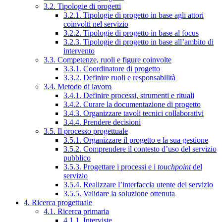
3.2. Tipologie di progetti
3.2.1. Tipologie di progetto in base agli attori
coinvolti nel servizio
3.2.2. Tipologie di progetto in base al focus
3.2.3. Tipologie di progetto in base all’ambito di
intervento
3.3. Competenze, ruoli e figure coinvolte
3.3.1. Coordinatore di progetto
3.3.2. Definire ruoli e responsabilità
3.4. Metodo di lavoro
3.4.1. Definire processi, strumenti e rituali
3.4.2. Curare la documentazione di progetto
3.4.3. Organizzare tavoli tecnici collaborativi
3.4.4. Prendere decisioni
3.5. Il processo progettuale
3.5.1. Organizzare il progetto e la sua gestione
3.5.2. Comprendere il contesto d’uso del servizio
pubblico
3.5.3. Progettare i processi e i
touchpoint
del
servizio
3.5.4. Realizzare l’interfaccia utente del servizio
3.5.5. Validare la soluzione ottenuta
4. Ricerca progettuale
4.1. Ricerca primaria
4.1.1. Interviste