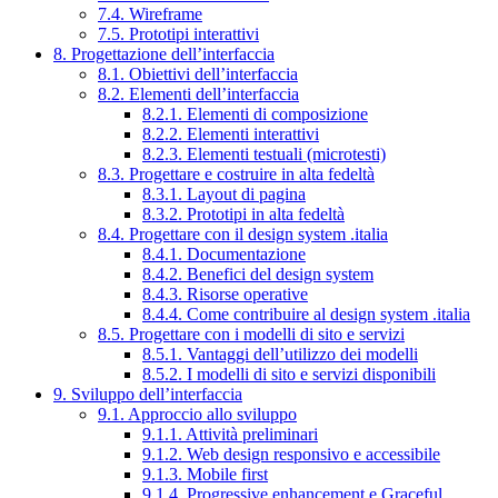
7.4. Wireframe
7.5. Prototipi interattivi
8. Progettazione dell’interfaccia
8.1. Obiettivi dell’interfaccia
8.2. Elementi dell’interfaccia
8.2.1. Elementi di composizione
8.2.2. Elementi interattivi
8.2.3. Elementi testuali (microtesti)
8.3. Progettare e costruire in alta fedeltà
8.3.1. Layout di pagina
8.3.2. Prototipi in alta fedeltà
8.4. Progettare con il design system .italia
8.4.1. Documentazione
8.4.2. Benefici del design system
8.4.3. Risorse operative
8.4.4. Come contribuire al design system .italia
8.5. Progettare con i modelli di sito e servizi
8.5.1. Vantaggi dell’utilizzo dei modelli
8.5.2. I modelli di sito e servizi disponibili
9. Sviluppo dell’interfaccia
9.1. Approccio allo sviluppo
9.1.1. Attività preliminari
9.1.2. Web design responsivo e accessibile
9.1.3. Mobile first
9.1.4. Progressive enhancement e Graceful