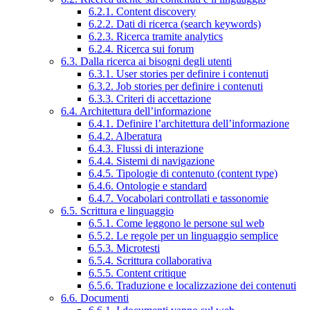
6.2.1. Content discovery
6.2.2. Dati di ricerca (search keywords)
6.2.3. Ricerca tramite analytics
6.2.4. Ricerca sui forum
6.3. Dalla ricerca ai bisogni degli utenti
6.3.1. User stories per definire i contenuti
6.3.2. Job stories per definire i contenuti
6.3.3. Criteri di accettazione
6.4. Architettura dell’informazione
6.4.1. Definire l’architettura dell’informazione
6.4.2. Alberatura
6.4.3. Flussi di interazione
6.4.4. Sistemi di navigazione
6.4.5. Tipologie di contenuto (content type)
6.4.6. Ontologie e standard
6.4.7. Vocabolari controllati e tassonomie
6.5. Scrittura e linguaggio
6.5.1. Come leggono le persone sul web
6.5.2. Le regole per un linguaggio semplice
6.5.3. Microtesti
6.5.4. Scrittura collaborativa
6.5.5. Content critique
6.5.6. Traduzione e localizzazione dei contenuti
6.6. Documenti