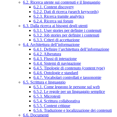
6.2. Ricerca utente sui contenuti e il linguaggio
6.2.1. Content discovery
6.2.2. Dati di ricerca (search keywords)
6.2.3. Ricerca tramite analytics
6.2.4. Ricerca sui forum
6.3. Dalla ricerca ai bisogni degli utenti
6.3.1. User stories per definire i contenuti
6.3.2. Job stories per definire i contenuti
6.3.3. Criteri di accettazione
6.4. Architettura dell’informazione
6.4.1. Definire l’architettura dell’informazione
6.4.2. Alberatura
6.4.3. Flussi di interazione
6.4.4. Sistemi di navigazione
6.4.5. Tipologie di contenuto (content type)
6.4.6. Ontologie e standard
6.4.7. Vocabolari controllati e tassonomie
6.5. Scrittura e linguaggio
6.5.1. Come leggono le persone sul web
6.5.2. Le regole per un linguaggio semplice
6.5.3. Microtesti
6.5.4. Scrittura collaborativa
6.5.5. Content critique
6.5.6. Traduzione e localizzazione dei contenuti
6.6. Documenti