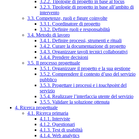
3.2.2. Tipologie di progetto in base al focus
3.2.3. Tipologie di progetto in base all’ambito di
intervento
3.3. Competenze, ruoli e figure coinvolte
3.3.1. Coordinatore di progetto
3.3.2. Definire ruoli e responsabilità
3.4. Metodo di lavoro
3.4.1. Definire processi, strumenti e rituali
3.4.2. Curare la documentazione di progetto
3.4.3. Organizzare tavoli tecnici collaborativi
3.4.4. Prendere decisioni
3.5. Il processo progettuale
3.5.1. Organizzare il progetto e la sua gestione
3.5.2. Comprendere il contesto d’uso del servizio
pubblico
3.5.3. Progettare i processi e i
touchpoint
del
servizio
3.5.4. Realizzare l’interfaccia utente del servizio
3.5.5. Validare la soluzione ottenuta
4. Ricerca progettuale
4.1. Ricerca primaria
4.1.1. Interviste
4.1.2. Questionari
4.1.3. Test di usabilità
4.1.4. Web analytics