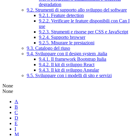
degradation
9.2. Strumenti di supporto allo sviluppo del software
9.2.1. Feature detection
9.2.2. Verificare le feature disponibili con Can I
use
9.2.3. Strumenti e risorse per CSS e JavaScript
9.2.4. Supporto browser
9.2.5. Misurare le prestazioni
9.3. Catalogo del riuso
9.4. Sviluppare con il design system .italia
9.4.1. Il framework Bootstrap Italia
9.4.2. Il kit di sviluppo React
9.4.3. Il kit di sviluppo Angular
9.5. Sviluppare con i modelli di sito e servizi
None
None
A
B
C
D
E
I
M