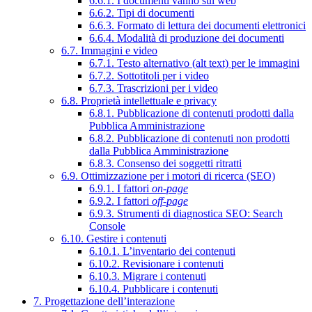
6.6.1. I documenti vanno sul web
6.6.2. Tipi di documenti
6.6.3. Formato di lettura dei documenti elettronici
6.6.4. Modalità di produzione dei documenti
6.7. Immagini e video
6.7.1. Testo alternativo (alt text) per le immagini
6.7.2. Sottotitoli per i video
6.7.3. Trascrizioni per i video
6.8. Proprietà intellettuale e privacy
6.8.1. Pubblicazione di contenuti prodotti dalla
Pubblica Amministrazione
6.8.2. Pubblicazione di contenuti non prodotti
dalla Pubblica Amministrazione
6.8.3. Consenso dei soggetti ritratti
6.9. Ottimizzazione per i motori di ricerca (SEO)
6.9.1. I fattori
on-page
6.9.2. I fattori
off-page
6.9.3. Strumenti di diagnostica SEO: Search
Console
6.10. Gestire i contenuti
6.10.1. L’inventario dei contenuti
6.10.2. Revisionare i contenuti
6.10.3. Migrare i contenuti
6.10.4. Pubblicare i contenuti
7. Progettazione dell’interazione