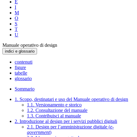
E
I
M
O
S
T
U
Manuale operativo di design
indici e glossario
contenuti
figure
tabelle
glossario
Sommario
1. Scopo, destinatari e uso del Manuale operativo di design
1.1. Versionamento e storico
1.2. Consultazione del manuale
1.3. Contribuisci al manuale
2. Introduzione al design per i servizi pubblici digitali
2.1. Design per l’amministrazione digitale (
e-
government
)