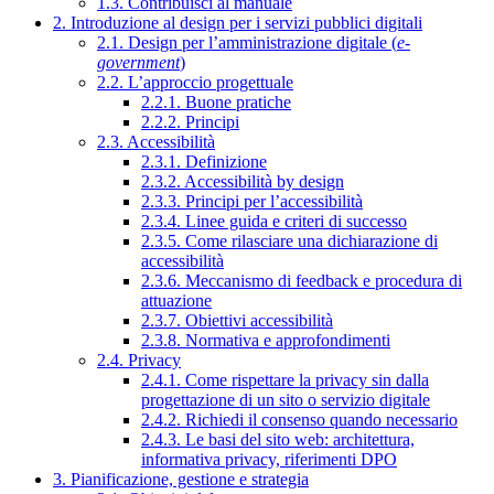
1.3. Contribuisci al manuale
2. Introduzione al design per i servizi pubblici digitali
2.1. Design per l’amministrazione digitale (
e-
government
)
2.2. L’approccio progettuale
2.2.1. Buone pratiche
2.2.2. Principi
2.3. Accessibilità
2.3.1. Definizione
2.3.2. Accessibilità by design
2.3.3. Principi per l’accessibilità
2.3.4. Linee guida e criteri di successo
2.3.5. Come rilasciare una dichiarazione di
accessibilità
2.3.6. Meccanismo di feedback e procedura di
attuazione
2.3.7. Obiettivi accessibilità
2.3.8. Normativa e approfondimenti
2.4. Privacy
2.4.1. Come rispettare la privacy sin dalla
progettazione di un sito o servizio digitale
2.4.2. Richiedi il consenso quando necessario
2.4.3. Le basi del sito web: architettura,
informativa privacy, riferimenti DPO
3. Pianificazione, gestione e strategia