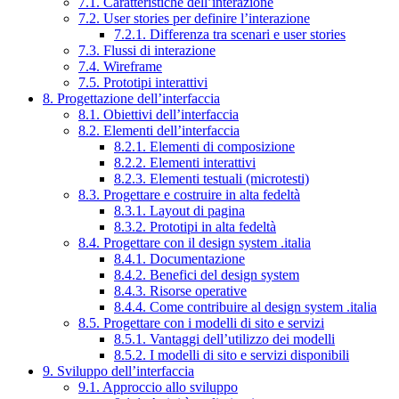
7.1. Caratteristiche dell’interazione
7.2. User stories per definire l’interazione
7.2.1. Differenza tra scenari e user stories
7.3. Flussi di interazione
7.4. Wireframe
7.5. Prototipi interattivi
8. Progettazione dell’interfaccia
8.1. Obiettivi dell’interfaccia
8.2. Elementi dell’interfaccia
8.2.1. Elementi di composizione
8.2.2. Elementi interattivi
8.2.3. Elementi testuali (microtesti)
8.3. Progettare e costruire in alta fedeltà
8.3.1. Layout di pagina
8.3.2. Prototipi in alta fedeltà
8.4. Progettare con il design system .italia
8.4.1. Documentazione
8.4.2. Benefici del design system
8.4.3. Risorse operative
8.4.4. Come contribuire al design system .italia
8.5. Progettare con i modelli di sito e servizi
8.5.1. Vantaggi dell’utilizzo dei modelli
8.5.2. I modelli di sito e servizi disponibili
9. Sviluppo dell’interfaccia
9.1. Approccio allo sviluppo