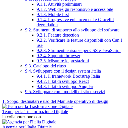
9.1.1. Attività preliminari
9.1.2. Web design responsivo e accessibile
9.1.3. Mobile first
9.1.4. Progressive enhancement e Graceful
degradation
9.2. Strumenti di supporto allo sviluppo del software
9.2.1. Feature detection
9.2.2. Verificare le feature disponibili con Can I
use
9.2.3. Strumenti e risorse per CSS e JavaScript
9.2.4. Supporto browser
9.2.5. Misurare le prestazioni
9.3. Catalogo del riuso
9.4. Sviluppare con il design system .italia
9.4.1. Il framework Bootstrap Italia
9.4.2. Il kit di sviluppo React
9.4.3. Il kit di sviluppo Angular
9.5. Sviluppare con i modelli di sito e servizi
1. Scopo, destinatari e uso del Manuale operativo di design
Team per la Trasformazione Digitale
in collaborazione con
Agenzia per l'Italia Digitale