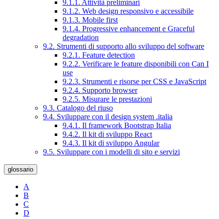
9.1.1. Attività preliminari
9.1.2. Web design responsivo e accessibile
9.1.3. Mobile first
9.1.4. Progressive enhancement e Graceful
degradation
9.2. Strumenti di supporto allo sviluppo del software
9.2.1. Feature detection
9.2.2. Verificare le feature disponibili con Can I
use
9.2.3. Strumenti e risorse per CSS e JavaScript
9.2.4. Supporto browser
9.2.5. Misurare le prestazioni
9.3. Catalogo del riuso
9.4. Sviluppare con il design system .italia
9.4.1. Il framework Bootstrap Italia
9.4.2. Il kit di sviluppo React
9.4.3. Il kit di sviluppo Angular
9.5. Sviluppare con i modelli di sito e servizi
glossario
A
B
C
D