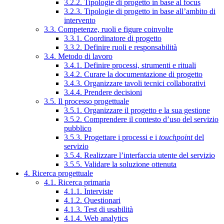
3.2.2. Tipologie di progetto in base al focus
3.2.3. Tipologie di progetto in base all’ambito di
intervento
3.3. Competenze, ruoli e figure coinvolte
3.3.1. Coordinatore di progetto
3.3.2. Definire ruoli e responsabilità
3.4. Metodo di lavoro
3.4.1. Definire processi, strumenti e rituali
3.4.2. Curare la documentazione di progetto
3.4.3. Organizzare tavoli tecnici collaborativi
3.4.4. Prendere decisioni
3.5. Il processo progettuale
3.5.1. Organizzare il progetto e la sua gestione
3.5.2. Comprendere il contesto d’uso del servizio
pubblico
3.5.3. Progettare i processi e i
touchpoint
del
servizio
3.5.4. Realizzare l’interfaccia utente del servizio
3.5.5. Validare la soluzione ottenuta
4. Ricerca progettuale
4.1. Ricerca primaria
4.1.1. Interviste
4.1.2. Questionari
4.1.3. Test di usabilità
4.1.4. Web analytics