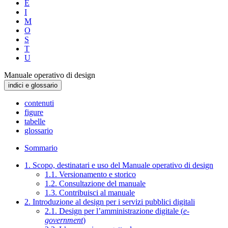
E
I
M
O
S
T
U
Manuale operativo di design
indici e glossario
contenuti
figure
tabelle
glossario
Sommario
1. Scopo, destinatari e uso del Manuale operativo di design
1.1. Versionamento e storico
1.2. Consultazione del manuale
1.3. Contribuisci al manuale
2. Introduzione al design per i servizi pubblici digitali
2.1. Design per l’amministrazione digitale (
e-
government
)