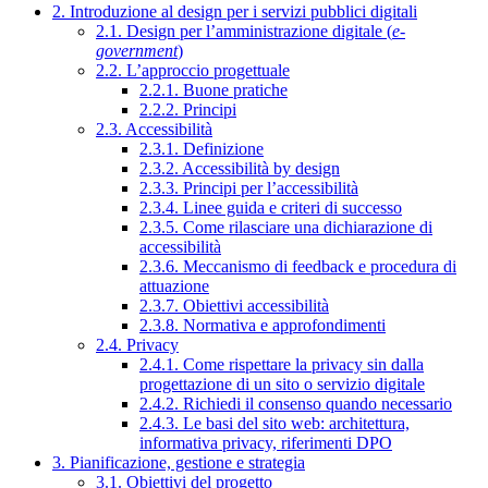
2. Introduzione al design per i servizi pubblici digitali
2.1. Design per l’amministrazione digitale (
e-
government
)
2.2. L’approccio progettuale
2.2.1. Buone pratiche
2.2.2. Principi
2.3. Accessibilità
2.3.1. Definizione
2.3.2. Accessibilità by design
2.3.3. Principi per l’accessibilità
2.3.4. Linee guida e criteri di successo
2.3.5. Come rilasciare una dichiarazione di
accessibilità
2.3.6. Meccanismo di feedback e procedura di
attuazione
2.3.7. Obiettivi accessibilità
2.3.8. Normativa e approfondimenti
2.4. Privacy
2.4.1. Come rispettare la privacy sin dalla
progettazione di un sito o servizio digitale
2.4.2. Richiedi il consenso quando necessario
2.4.3. Le basi del sito web: architettura,
informativa privacy, riferimenti DPO
3. Pianificazione, gestione e strategia
3.1. Obiettivi del progetto