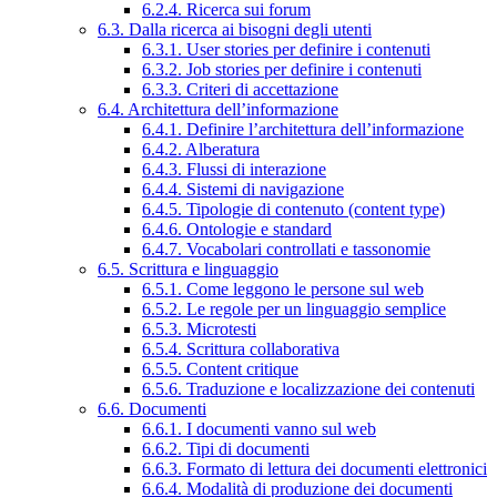
6.2.4. Ricerca sui forum
6.3. Dalla ricerca ai bisogni degli utenti
6.3.1. User stories per definire i contenuti
6.3.2. Job stories per definire i contenuti
6.3.3. Criteri di accettazione
6.4. Architettura dell’informazione
6.4.1. Definire l’architettura dell’informazione
6.4.2. Alberatura
6.4.3. Flussi di interazione
6.4.4. Sistemi di navigazione
6.4.5. Tipologie di contenuto (content type)
6.4.6. Ontologie e standard
6.4.7. Vocabolari controllati e tassonomie
6.5. Scrittura e linguaggio
6.5.1. Come leggono le persone sul web
6.5.2. Le regole per un linguaggio semplice
6.5.3. Microtesti
6.5.4. Scrittura collaborativa
6.5.5. Content critique
6.5.6. Traduzione e localizzazione dei contenuti
6.6. Documenti
6.6.1. I documenti vanno sul web
6.6.2. Tipi di documenti
6.6.3. Formato di lettura dei documenti elettronici
6.6.4. Modalità di produzione dei documenti