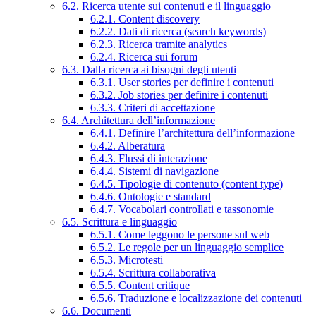
6.2. Ricerca utente sui contenuti e il linguaggio
6.2.1. Content discovery
6.2.2. Dati di ricerca (search keywords)
6.2.3. Ricerca tramite analytics
6.2.4. Ricerca sui forum
6.3. Dalla ricerca ai bisogni degli utenti
6.3.1. User stories per definire i contenuti
6.3.2. Job stories per definire i contenuti
6.3.3. Criteri di accettazione
6.4. Architettura dell’informazione
6.4.1. Definire l’architettura dell’informazione
6.4.2. Alberatura
6.4.3. Flussi di interazione
6.4.4. Sistemi di navigazione
6.4.5. Tipologie di contenuto (content type)
6.4.6. Ontologie e standard
6.4.7. Vocabolari controllati e tassonomie
6.5. Scrittura e linguaggio
6.5.1. Come leggono le persone sul web
6.5.2. Le regole per un linguaggio semplice
6.5.3. Microtesti
6.5.4. Scrittura collaborativa
6.5.5. Content critique
6.5.6. Traduzione e localizzazione dei contenuti
6.6. Documenti