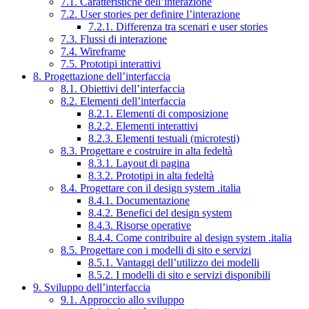
7.1. Caratteristiche dell’interazione
7.2. User stories per definire l’interazione
7.2.1. Differenza tra scenari e user stories
7.3. Flussi di interazione
7.4. Wireframe
7.5. Prototipi interattivi
8. Progettazione dell’interfaccia
8.1. Obiettivi dell’interfaccia
8.2. Elementi dell’interfaccia
8.2.1. Elementi di composizione
8.2.2. Elementi interattivi
8.2.3. Elementi testuali (microtesti)
8.3. Progettare e costruire in alta fedeltà
8.3.1. Layout di pagina
8.3.2. Prototipi in alta fedeltà
8.4. Progettare con il design system .italia
8.4.1. Documentazione
8.4.2. Benefici del design system
8.4.3. Risorse operative
8.4.4. Come contribuire al design system .italia
8.5. Progettare con i modelli di sito e servizi
8.5.1. Vantaggi dell’utilizzo dei modelli
8.5.2. I modelli di sito e servizi disponibili
9. Sviluppo dell’interfaccia
9.1. Approccio allo sviluppo