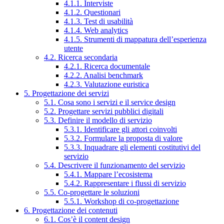
4.1.1. Interviste
4.1.2. Questionari
4.1.3. Test di usabilità
4.1.4. Web analytics
4.1.5. Strumenti di mappatura dell’esperienza
utente
4.2. Ricerca secondaria
4.2.1. Ricerca documentale
4.2.2. Analisi benchmark
4.2.3. Valutazione euristica
5. Progettazione dei servizi
5.1. Cosa sono i servizi e il service design
5.2. Progettare servizi pubblici digitali
5.3. Definire il modello di servizio
5.3.1. Identificare gli attori coinvolti
5.3.2. Formulare la proposta di valore
5.3.3. Inquadrare gli elementi costitutivi del
servizio
5.4. Descrivere il funzionamento del servizio
5.4.1. Mappare l’ecosistema
5.4.2. Rappresentare i flussi di servizio
5.5. Co-progettare le soluzioni
5.5.1. Workshop di co-progettazione
6. Progettazione dei contenuti
6.1. Cos’è il content design