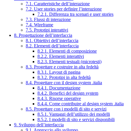
7.1. Caratteristiche dell’interazione
7.2. User stories per definire l’interazione
7.2.1. Differenza tra scenari e user stories
7.3. Flussi di interazione
7.4. Wireframe
7.5. Prototipi interattivi
8. Progettazione dell’interfaccia
8.1. Obiettivi dell’interfaccia
8.2. Elementi dell’interfaccia
8.2.1. Elementi di composizione
8.2.2. Elementi interattivi
8.2.3. Elementi testuali (microtesti)
8.3. Progettare e costruire in alta fedeltà
8.3.1. Layout di pagina
8.3.2. Prototipi in alta fedeltà
8.4. Progettare con il design system .italia
8.4.1. Documentazione
8.4.2. Benefici del design system
8.4.3. Risorse operative
8.4.4. Come contribuire al design system .italia
8.5. Progettare con i modelli di sito e servizi
8.5.1. Vantaggi dell’utilizzo dei modelli
8.5.2. I modelli di sito e servizi disponibili
9. Sviluppo dell’interfaccia
9.1. Approccio allo sviluppo