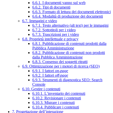
6.6.1. I documenti vanno sul web
6.6.2. Tipi di documenti
6.6.3. Formato di lettura dei documenti elettronici
6.6.4. Modalità di produzione dei documenti
6.7. Immagini e video
6.7.1. Testo alternativo (alt text) per le immagini
6.7.2. Sottotitoli per i video
6.7.3. Trascrizioni per i video
6.8. Proprietà intellettuale e privacy
6.8.1. Pubblicazione di contenuti prodotti dalla
Pubblica Amministrazione
6.8.2. Pubblicazione di contenuti non prodotti
dalla Pubblica Amministrazione
6.8.3. Consenso dei soggetti ritratti
6.9. Ottimizzazione per i motori di ricerca (SEO)
6.9.1. I fattori
on-page
6.9.2. I fattori
off-page
6.9.3. Strumenti di diagnostica SEO: Search
Console
6.10. Gestire i contenuti
6.10.1. L’inventario dei contenuti
6.10.2. Revisionare i contenuti
6.10.3. Migrare i contenuti
6.10.4. Pubblicare i contenuti
7. Progettazione dell’interazione