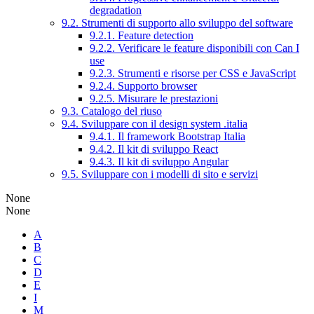
degradation
9.2. Strumenti di supporto allo sviluppo del software
9.2.1. Feature detection
9.2.2. Verificare le feature disponibili con Can I
use
9.2.3. Strumenti e risorse per CSS e JavaScript
9.2.4. Supporto browser
9.2.5. Misurare le prestazioni
9.3. Catalogo del riuso
9.4. Sviluppare con il design system .italia
9.4.1. Il framework Bootstrap Italia
9.4.2. Il kit di sviluppo React
9.4.3. Il kit di sviluppo Angular
9.5. Sviluppare con i modelli di sito e servizi
None
None
A
B
C
D
E
I
M