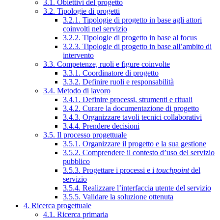
3.1. Obiettivi del progetto
3.2. Tipologie di progetti
3.2.1. Tipologie di progetto in base agli attori
coinvolti nel servizio
3.2.2. Tipologie di progetto in base al focus
3.2.3. Tipologie di progetto in base all’ambito di
intervento
3.3. Competenze, ruoli e figure coinvolte
3.3.1. Coordinatore di progetto
3.3.2. Definire ruoli e responsabilità
3.4. Metodo di lavoro
3.4.1. Definire processi, strumenti e rituali
3.4.2. Curare la documentazione di progetto
3.4.3. Organizzare tavoli tecnici collaborativi
3.4.4. Prendere decisioni
3.5. Il processo progettuale
3.5.1. Organizzare il progetto e la sua gestione
3.5.2. Comprendere il contesto d’uso del servizio
pubblico
3.5.3. Progettare i processi e i
touchpoint
del
servizio
3.5.4. Realizzare l’interfaccia utente del servizio
3.5.5. Validare la soluzione ottenuta
4. Ricerca progettuale
4.1. Ricerca primaria