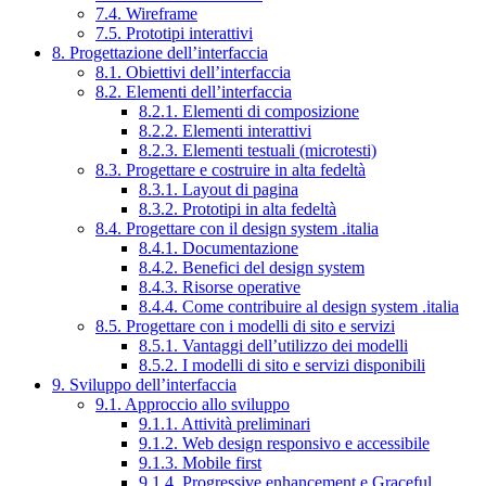
7.4. Wireframe
7.5. Prototipi interattivi
8. Progettazione dell’interfaccia
8.1. Obiettivi dell’interfaccia
8.2. Elementi dell’interfaccia
8.2.1. Elementi di composizione
8.2.2. Elementi interattivi
8.2.3. Elementi testuali (microtesti)
8.3. Progettare e costruire in alta fedeltà
8.3.1. Layout di pagina
8.3.2. Prototipi in alta fedeltà
8.4. Progettare con il design system .italia
8.4.1. Documentazione
8.4.2. Benefici del design system
8.4.3. Risorse operative
8.4.4. Come contribuire al design system .italia
8.5. Progettare con i modelli di sito e servizi
8.5.1. Vantaggi dell’utilizzo dei modelli
8.5.2. I modelli di sito e servizi disponibili
9. Sviluppo dell’interfaccia
9.1. Approccio allo sviluppo
9.1.1. Attività preliminari
9.1.2. Web design responsivo e accessibile
9.1.3. Mobile first
9.1.4. Progressive enhancement e Graceful