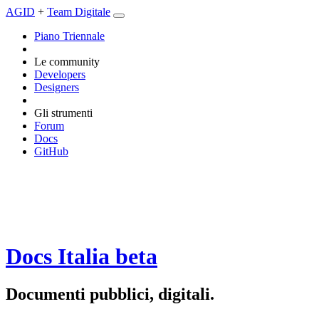
AGID
+
Team Digitale
Piano Triennale
Le community
Developers
Designers
Gli strumenti
Forum
Docs
GitHub
Docs Italia
beta
Documenti pubblici, digitali.