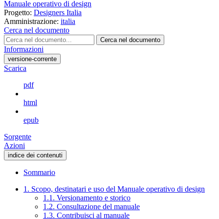
Manuale operativo di design
Progetto:
Designers Italia
Amministrazione:
italia
Cerca nel documento
Cerca nel documento
Informazioni
versione-corrente
Scarica
pdf
html
epub
Sorgente
Azioni
indice dei contenuti
Sommario
1. Scopo, destinatari e uso del Manuale operativo di design
1.1. Versionamento e storico
1.2. Consultazione del manuale
1.3. Contribuisci al manuale