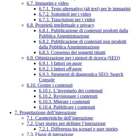
6.7. Immagini e video
6.7.1. Testo alternativo (alt text) per le immagini
6.7.2. Sottotitoli per i video
6.7.3. Trascrizioni per i video
6.8. Proprietà intellettuale e privacy
6.8.1. Pubblicazione di contenuti prodotti dalla
Pubblica Amministrazione
6.8.2. Pubblicazione di contenuti non prodotti
dalla Pubblica Amministrazione
6.8.3. Consenso dei soggetti ritratti
6.9. Ottimizzazione per i motori di ricerca (SEO)
6.9.1. I fattori
on-page
6.9.2. I fattori
off-page
6.9.3. Strumenti di diagnostica SEO: Search
Console
6.10. Gestire i contenuti
6.10.1. L’inventario dei contenuti
6.10.2. Revisionare i contenuti
6.10.3. Migrare i contenuti
6.10.4. Pubblicare i contenuti
7. Progettazione dell’interazione
7.1. Caratteristiche dell’interazione
7.2. User stories per definire l’interazione
7.2.1. Differenza tra scenari e user stories
7.3. Flussi di interazione