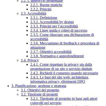
2.2. L’approccio progettuale
2.2.1. Buone pratiche
2.2.2. Principi
2.3. Accessibilità
2.3.1. Definizione
2.3.2. Accessibilità by design
2.3.3. Principi per l’accessibilità
2.3.4. Linee guida e criteri di successo
2.3.5. Come rilasciare una dichiarazione di
accessibilità
2.3.6. Meccanismo di feedback e procedura di
attuazione
2.3.7. Obiettivi accessibilità
2.3.8. Normativa e approfondimenti
2.4. Privacy
2.4.1. Come rispettare la privacy sin dalla
progettazione di un sito o servizio digitale
2.4.2. Richiedi il consenso quando necessario
2.4.3. Le basi del sito web: architettura,
informativa privacy, riferimenti DPO
3. Pianificazione, gestione e strategia
3.1. Obiettivi del progetto
3.2. Tipologie di progetti
3.2.1. Tipologie di progetto in base agli attori
coinvolti nel servizio