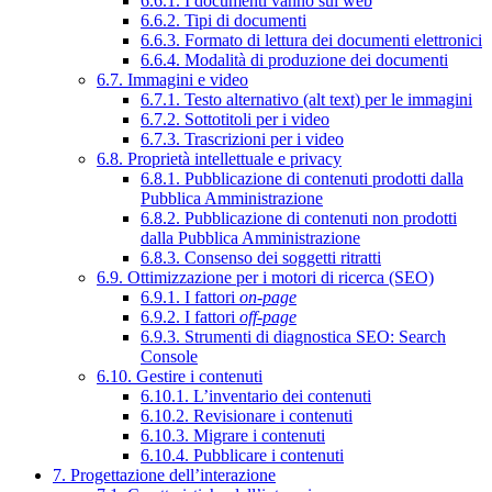
6.6.1. I documenti vanno sul web
6.6.2. Tipi di documenti
6.6.3. Formato di lettura dei documenti elettronici
6.6.4. Modalità di produzione dei documenti
6.7. Immagini e video
6.7.1. Testo alternativo (alt text) per le immagini
6.7.2. Sottotitoli per i video
6.7.3. Trascrizioni per i video
6.8. Proprietà intellettuale e privacy
6.8.1. Pubblicazione di contenuti prodotti dalla
Pubblica Amministrazione
6.8.2. Pubblicazione di contenuti non prodotti
dalla Pubblica Amministrazione
6.8.3. Consenso dei soggetti ritratti
6.9. Ottimizzazione per i motori di ricerca (SEO)
6.9.1. I fattori
on-page
6.9.2. I fattori
off-page
6.9.3. Strumenti di diagnostica SEO: Search
Console
6.10. Gestire i contenuti
6.10.1. L’inventario dei contenuti
6.10.2. Revisionare i contenuti
6.10.3. Migrare i contenuti
6.10.4. Pubblicare i contenuti
7. Progettazione dell’interazione