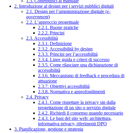
1.3. Contribuisci al manuale
2. Introduzione al design per i servizi pubblici digitali
2.1. Design per l’amministrazione digitale (
e-
government
)
2.2. L’approccio progettuale
2.2.1. Buone pratiche
2.2.2. Principi
2.3. Accessibilità
2.3.1. Definizione
2.3.2. Accessibilità by design
2.3.3. Principi per l’accessibilità
2.3.4. Linee guida e criteri di successo
2.3.5. Come rilasciare una dichiarazione di
accessibilità
2.3.6. Meccanismo di feedback e procedura di
attuazione
2.3.7. Obiettivi accessibilità
2.3.8. Normativa e approfondimenti
2.4. Privacy
2.4.1. Come rispettare la privacy sin dalla
progettazione di un sito o servizio digitale
2.4.2. Richiedi il consenso quando necessario
2.4.3. Le basi del sito web: architettura,
informativa privacy, riferimenti DPO
3. Pianificazione, gestione e strategia