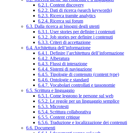
6.2.1. Content discovery
6.2.2. Dati di ricerca (search keywords)
6.2.3. Ricerca tramite analytics
6.2.4. Ricerca sui forum
6.3. Dalla ricerca ai bisogni degli utenti
6.3.1. User stories per definire i contenuti
6.3.2. Job stories per definire i contenuti
6.3.3. Criteri di accettazione
6.4. Architettura dell’informazione
6.4.1. Definire l’architettura dell’informazione
6.4.2. Alberatura
6.4.3. Flussi di interazione
6.4.4. Sistemi di navigazione
6.4.5. Tipologie di contenuto (content type)
6.4.6. Ontologie e standard
6.4.7. Vocabolari controllati e tassonomie
6.5. Scrittura e linguaggio
6.5.1. Come leggono le persone sul web
6.5.2. Le regole per un linguaggio semplice
6.5.3. Microtesti
6.5.4. Scrittura collaborativa
6.5.5. Content critique
6.5.6. Traduzione e localizzazione dei contenuti
6.6. Documenti