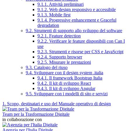
9.1.1. Attività preliminari
9.1.2. Web design responsivo e accessibile
9.1.3. Mobile first
9.1.4. Progressive enhancement e Graceful
degradation
9.2. Strumenti di supporto allo sviluppo del software
9.2.1. Feature detection
9.2.2. Verificare le feature disponibili con Can I
use
9.2.3. Strumenti e risorse per CSS e JavaScript
9.2.4. Supporto browser
9.2.5. Misurare le prestazioni
9.3. Catalogo del riuso
9.4. Sviluppare con il design system .italia
9.4.1. Il framework Bootstrap Italia
9.4.2. Il kit di sviluppo React
9.4.3. Il kit di sviluppo Angular
9.5. Sviluppare con i modelli di sito e servizi
1. Scopo, destinatari e uso del Manuale operativo di design
Team per la Trasformazione Digitale
in collaborazione con
Agenzia per l'Italia Digitale