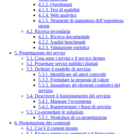
4.1.2. Questionari
4.1.3. Test di usabilità
4.1.4. Web analytics
4.1.5. Strumenti di mappatura dell’esperienza
utente
4.2. Ricerca secondaria
4.2.1. Ricerca documentale
4.2.2. Analisi benchmark
4.2.3. Valutazione euristica
5. Progettazione dei servizi
5.1. Cosa sono i servizi e il service design
5.2. Progettare servizi pubblici digitali
5.3. Definire il modello di servizio
5.3.1. Identificare gli attori coinvolti
5.3.2. Formulare la proposta di valore
5.3.3. Inquadrare gli elementi costitutivi del
servizio
5.4. Descrivere il funzionamento del servizio
5.4.1. Mappare l’ecosistema
5.4.2. Rappresentare i flussi di servizio
5.5. Co-progettare le soluzioni
5.5.1. Workshop di co-progettazione
6. Progettazione dei contenuti
6.1. Cos’è il content design
6.2. Ricerca utente sui contenuti e il linguaggio