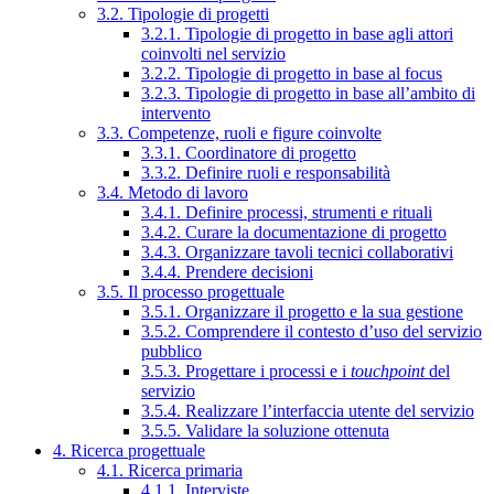
3.2. Tipologie di progetti
3.2.1. Tipologie di progetto in base agli attori
coinvolti nel servizio
3.2.2. Tipologie di progetto in base al focus
3.2.3. Tipologie di progetto in base all’ambito di
intervento
3.3. Competenze, ruoli e figure coinvolte
3.3.1. Coordinatore di progetto
3.3.2. Definire ruoli e responsabilità
3.4. Metodo di lavoro
3.4.1. Definire processi, strumenti e rituali
3.4.2. Curare la documentazione di progetto
3.4.3. Organizzare tavoli tecnici collaborativi
3.4.4. Prendere decisioni
3.5. Il processo progettuale
3.5.1. Organizzare il progetto e la sua gestione
3.5.2. Comprendere il contesto d’uso del servizio
pubblico
3.5.3. Progettare i processi e i
touchpoint
del
servizio
3.5.4. Realizzare l’interfaccia utente del servizio
3.5.5. Validare la soluzione ottenuta
4. Ricerca progettuale
4.1. Ricerca primaria
4.1.1. Interviste