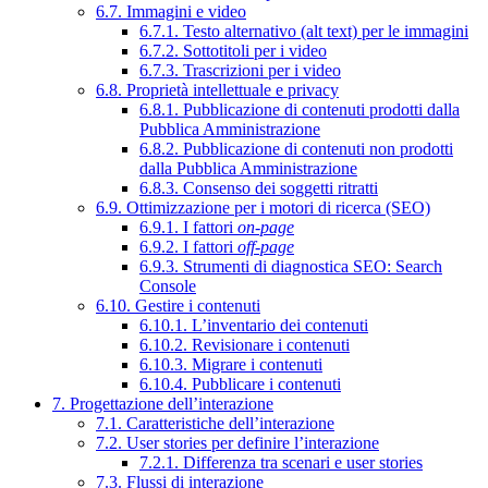
6.7. Immagini e video
6.7.1. Testo alternativo (alt text) per le immagini
6.7.2. Sottotitoli per i video
6.7.3. Trascrizioni per i video
6.8. Proprietà intellettuale e privacy
6.8.1. Pubblicazione di contenuti prodotti dalla
Pubblica Amministrazione
6.8.2. Pubblicazione di contenuti non prodotti
dalla Pubblica Amministrazione
6.8.3. Consenso dei soggetti ritratti
6.9. Ottimizzazione per i motori di ricerca (SEO)
6.9.1. I fattori
on-page
6.9.2. I fattori
off-page
6.9.3. Strumenti di diagnostica SEO: Search
Console
6.10. Gestire i contenuti
6.10.1. L’inventario dei contenuti
6.10.2. Revisionare i contenuti
6.10.3. Migrare i contenuti
6.10.4. Pubblicare i contenuti
7. Progettazione dell’interazione
7.1. Caratteristiche dell’interazione
7.2. User stories per definire l’interazione
7.2.1. Differenza tra scenari e user stories
7.3. Flussi di interazione