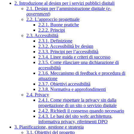
2. Introduzione al design per i servizi pubblici digitali
2.1. Design per l’amministrazione digitale (
e-
government
)
2.2. L’approccio progettuale
2.2.1. Buone pratiche
2.2.2. Principi
2.3. Accessibilità
2.3.1. Definizione
2.3.2. Accessibilità by design
2.3.3. Principi per l’accessibilità
2.3.4. Linee guida e criteri di successo
2.3.5. Come rilasciare una dichiarazione di
accessibilità
2.3.6. Meccanismo di feedback e procedura di
attuazione
2.3.7. Obiettivi accessibilità
2.3.8. Normativa e approfondimenti
2.4. Privacy
2.4.1. Come rispettare la privacy sin dalla
progettazione di un sito o servizio digitale
2.4.2. Richiedi il consenso quando necessario
2.4.3. Le basi del sito web: architettura,
informativa privacy, riferimenti DPO
3. Pianificazione, gestione e strategia
3.1. Obiettivi del progetto