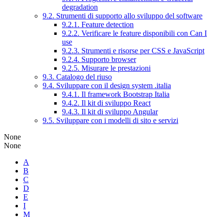
degradation
9.2. Strumenti di supporto allo sviluppo del software
9.2.1. Feature detection
9.2.2. Verificare le feature disponibili con Can I
use
9.2.3. Strumenti e risorse per CSS e JavaScript
9.2.4. Supporto browser
9.2.5. Misurare le prestazioni
9.3. Catalogo del riuso
9.4. Sviluppare con il design system .italia
9.4.1. Il framework Bootstrap Italia
9.4.2. Il kit di sviluppo React
9.4.3. Il kit di sviluppo Angular
9.5. Sviluppare con i modelli di sito e servizi
None
None
A
B
C
D
E
I
M