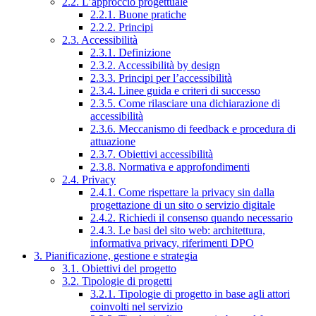
2.2. L’approccio progettuale
2.2.1. Buone pratiche
2.2.2. Principi
2.3. Accessibilità
2.3.1. Definizione
2.3.2. Accessibilità by design
2.3.3. Principi per l’accessibilità
2.3.4. Linee guida e criteri di successo
2.3.5. Come rilasciare una dichiarazione di
accessibilità
2.3.6. Meccanismo di feedback e procedura di
attuazione
2.3.7. Obiettivi accessibilità
2.3.8. Normativa e approfondimenti
2.4. Privacy
2.4.1. Come rispettare la privacy sin dalla
progettazione di un sito o servizio digitale
2.4.2. Richiedi il consenso quando necessario
2.4.3. Le basi del sito web: architettura,
informativa privacy, riferimenti DPO
3. Pianificazione, gestione e strategia
3.1. Obiettivi del progetto
3.2. Tipologie di progetti
3.2.1. Tipologie di progetto in base agli attori
coinvolti nel servizio