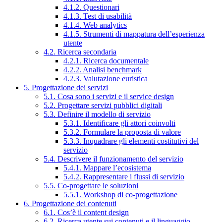
4.1.2. Questionari
4.1.3. Test di usabilità
4.1.4. Web analytics
4.1.5. Strumenti di mappatura dell’esperienza
utente
4.2. Ricerca secondaria
4.2.1. Ricerca documentale
4.2.2. Analisi benchmark
4.2.3. Valutazione euristica
5. Progettazione dei servizi
5.1. Cosa sono i servizi e il service design
5.2. Progettare servizi pubblici digitali
5.3. Definire il modello di servizio
5.3.1. Identificare gli attori coinvolti
5.3.2. Formulare la proposta di valore
5.3.3. Inquadrare gli elementi costitutivi del
servizio
5.4. Descrivere il funzionamento del servizio
5.4.1. Mappare l’ecosistema
5.4.2. Rappresentare i flussi di servizio
5.5. Co-progettare le soluzioni
5.5.1. Workshop di co-progettazione
6. Progettazione dei contenuti
6.1. Cos’è il content design
6.2. Ricerca utente sui contenuti e il linguaggio