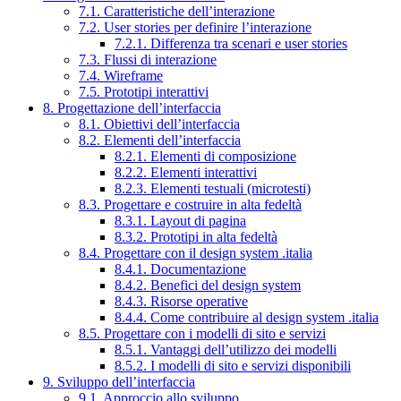
7.1. Caratteristiche dell’interazione
7.2. User stories per definire l’interazione
7.2.1. Differenza tra scenari e user stories
7.3. Flussi di interazione
7.4. Wireframe
7.5. Prototipi interattivi
8. Progettazione dell’interfaccia
8.1. Obiettivi dell’interfaccia
8.2. Elementi dell’interfaccia
8.2.1. Elementi di composizione
8.2.2. Elementi interattivi
8.2.3. Elementi testuali (microtesti)
8.3. Progettare e costruire in alta fedeltà
8.3.1. Layout di pagina
8.3.2. Prototipi in alta fedeltà
8.4. Progettare con il design system .italia
8.4.1. Documentazione
8.4.2. Benefici del design system
8.4.3. Risorse operative
8.4.4. Come contribuire al design system .italia
8.5. Progettare con i modelli di sito e servizi
8.5.1. Vantaggi dell’utilizzo dei modelli
8.5.2. I modelli di sito e servizi disponibili
9. Sviluppo dell’interfaccia
9.1. Approccio allo sviluppo