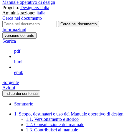
Manuale operativo di design
Progetto:
Designers Italia
Amministrazione:
italia
Cerca nel documento
Cerca nel documento
Informazioni
versione-corrente
Scarica
pdf
html
epub
Sorgente
Azioni
indice dei contenuti
Sommario
1. Scopo, destinatari e uso del Manuale operativo di design
1.1. Versionamento e storico
1.2. Consultazione del manuale
1.3. Contribuisci al manuale