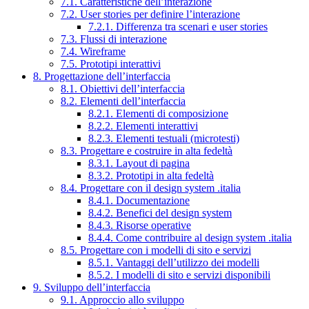
7.1. Caratteristiche dell’interazione
7.2. User stories per definire l’interazione
7.2.1. Differenza tra scenari e user stories
7.3. Flussi di interazione
7.4. Wireframe
7.5. Prototipi interattivi
8. Progettazione dell’interfaccia
8.1. Obiettivi dell’interfaccia
8.2. Elementi dell’interfaccia
8.2.1. Elementi di composizione
8.2.2. Elementi interattivi
8.2.3. Elementi testuali (microtesti)
8.3. Progettare e costruire in alta fedeltà
8.3.1. Layout di pagina
8.3.2. Prototipi in alta fedeltà
8.4. Progettare con il design system .italia
8.4.1. Documentazione
8.4.2. Benefici del design system
8.4.3. Risorse operative
8.4.4. Come contribuire al design system .italia
8.5. Progettare con i modelli di sito e servizi
8.5.1. Vantaggi dell’utilizzo dei modelli
8.5.2. I modelli di sito e servizi disponibili
9. Sviluppo dell’interfaccia
9.1. Approccio allo sviluppo