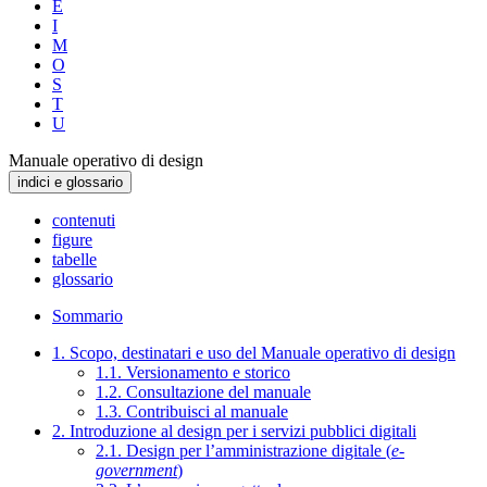
E
I
M
O
S
T
U
Manuale operativo di design
indici e glossario
contenuti
figure
tabelle
glossario
Sommario
1. Scopo, destinatari e uso del Manuale operativo di design
1.1. Versionamento e storico
1.2. Consultazione del manuale
1.3. Contribuisci al manuale
2. Introduzione al design per i servizi pubblici digitali
2.1. Design per l’amministrazione digitale (
e-
government
)