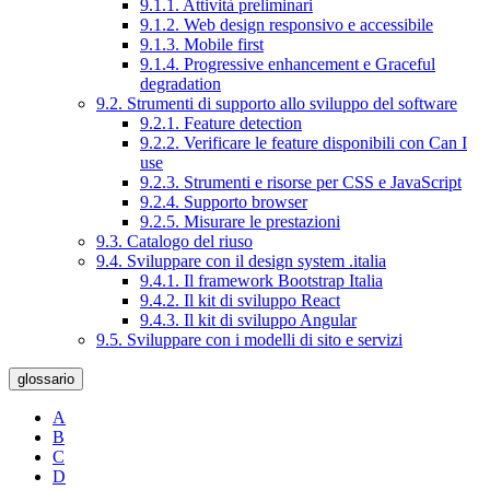
9.1.1. Attività preliminari
9.1.2. Web design responsivo e accessibile
9.1.3. Mobile first
9.1.4. Progressive enhancement e Graceful
degradation
9.2. Strumenti di supporto allo sviluppo del software
9.2.1. Feature detection
9.2.2. Verificare le feature disponibili con Can I
use
9.2.3. Strumenti e risorse per CSS e JavaScript
9.2.4. Supporto browser
9.2.5. Misurare le prestazioni
9.3. Catalogo del riuso
9.4. Sviluppare con il design system .italia
9.4.1. Il framework Bootstrap Italia
9.4.2. Il kit di sviluppo React
9.4.3. Il kit di sviluppo Angular
9.5. Sviluppare con i modelli di sito e servizi
glossario
A
B
C
D