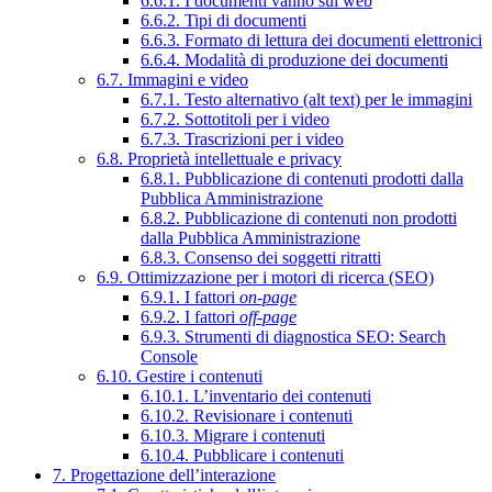
6.6.1. I documenti vanno sul web
6.6.2. Tipi di documenti
6.6.3. Formato di lettura dei documenti elettronici
6.6.4. Modalità di produzione dei documenti
6.7. Immagini e video
6.7.1. Testo alternativo (alt text) per le immagini
6.7.2. Sottotitoli per i video
6.7.3. Trascrizioni per i video
6.8. Proprietà intellettuale e privacy
6.8.1. Pubblicazione di contenuti prodotti dalla
Pubblica Amministrazione
6.8.2. Pubblicazione di contenuti non prodotti
dalla Pubblica Amministrazione
6.8.3. Consenso dei soggetti ritratti
6.9. Ottimizzazione per i motori di ricerca (SEO)
6.9.1. I fattori
on-page
6.9.2. I fattori
off-page
6.9.3. Strumenti di diagnostica SEO: Search
Console
6.10. Gestire i contenuti
6.10.1. L’inventario dei contenuti
6.10.2. Revisionare i contenuti
6.10.3. Migrare i contenuti
6.10.4. Pubblicare i contenuti
7. Progettazione dell’interazione