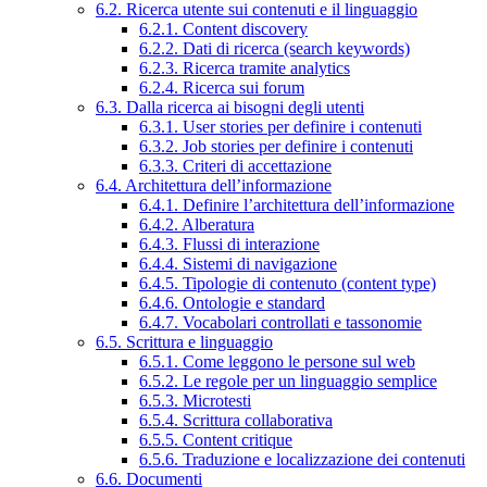
6.2. Ricerca utente sui contenuti e il linguaggio
6.2.1. Content discovery
6.2.2. Dati di ricerca (search keywords)
6.2.3. Ricerca tramite analytics
6.2.4. Ricerca sui forum
6.3. Dalla ricerca ai bisogni degli utenti
6.3.1. User stories per definire i contenuti
6.3.2. Job stories per definire i contenuti
6.3.3. Criteri di accettazione
6.4. Architettura dell’informazione
6.4.1. Definire l’architettura dell’informazione
6.4.2. Alberatura
6.4.3. Flussi di interazione
6.4.4. Sistemi di navigazione
6.4.5. Tipologie di contenuto (content type)
6.4.6. Ontologie e standard
6.4.7. Vocabolari controllati e tassonomie
6.5. Scrittura e linguaggio
6.5.1. Come leggono le persone sul web
6.5.2. Le regole per un linguaggio semplice
6.5.3. Microtesti
6.5.4. Scrittura collaborativa
6.5.5. Content critique
6.5.6. Traduzione e localizzazione dei contenuti
6.6. Documenti