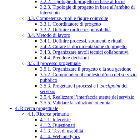
3.2.2. Tipologie di progetto in base al focus
3.2.3. Tipologie di progetto in base all’ambito di
intervento
3.3. Competenze, ruoli e figure coinvolte
3.3.1. Coordinatore di progetto
3.3.2. Definire ruoli e responsabilità
3.4. Metodo di lavoro
3.4.1. Definire processi, strumenti e rituali
3.4.2. Curare la documentazione di progetto
3.4.3. Organizzare tavoli tecnici collaborativi
3.4.4. Prendere decisioni
3.5. Il processo progettuale
3.5.1. Organizzare il progetto e la sua gestione
3.5.2. Comprendere il contesto d’uso del servizio
pubblico
3.5.3. Progettare i processi e i
touchpoint
del
servizio
3.5.4. Realizzare l’interfaccia utente del servizio
3.5.5. Validare la soluzione ottenuta
4. Ricerca progettuale
4.1. Ricerca primaria
4.1.1. Interviste
4.1.2. Questionari
4.1.3. Test di usabilità
4.1.4. Web analytics