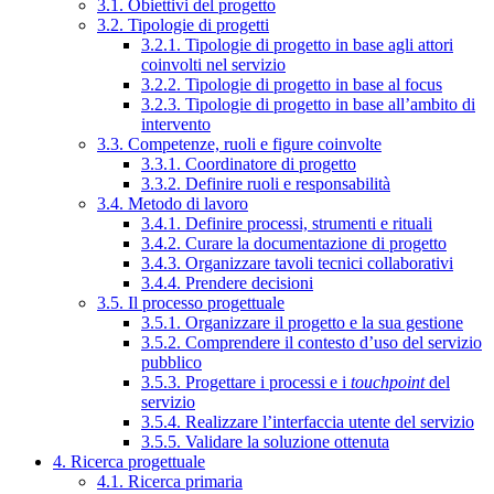
3.1. Obiettivi del progetto
3.2. Tipologie di progetti
3.2.1. Tipologie di progetto in base agli attori
coinvolti nel servizio
3.2.2. Tipologie di progetto in base al focus
3.2.3. Tipologie di progetto in base all’ambito di
intervento
3.3. Competenze, ruoli e figure coinvolte
3.3.1. Coordinatore di progetto
3.3.2. Definire ruoli e responsabilità
3.4. Metodo di lavoro
3.4.1. Definire processi, strumenti e rituali
3.4.2. Curare la documentazione di progetto
3.4.3. Organizzare tavoli tecnici collaborativi
3.4.4. Prendere decisioni
3.5. Il processo progettuale
3.5.1. Organizzare il progetto e la sua gestione
3.5.2. Comprendere il contesto d’uso del servizio
pubblico
3.5.3. Progettare i processi e i
touchpoint
del
servizio
3.5.4. Realizzare l’interfaccia utente del servizio
3.5.5. Validare la soluzione ottenuta
4. Ricerca progettuale
4.1. Ricerca primaria