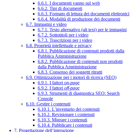
6.6.1. I documenti vanno sul web
6.6.2. Tipi di documenti
6.6.3. Formato di lettura dei documenti elettronici
6.6.4. Modalità di produzione dei documenti
6.7. Immagini e video
6.7.1. Testo alternativo (alt text) per le immagini
6.7.2. Sottotitoli per i video
6.7.3. Trascrizioni per i video
6.8. Proprietà intellettuale e privacy
6.8.1. Pubblicazione di contenuti prodotti dalla
Pubblica Amministrazione
6.8.2. Pubblicazione di contenuti non prodotti
dalla Pubblica Amministrazione
6.8.3. Consenso dei soggetti ritratti
6.9. Ottimizzazione per i motori di ricerca (SEO)
6.9.1. I fattori
on-page
6.9.2. I fattori
off-page
6.9.3. Strumenti di diagnostica SEO: Search
Console
6.10. Gestire i contenuti
6.10.1. L’inventario dei contenuti
6.10.2. Revisionare i contenuti
6.10.3. Migrare i contenuti
6.10.4. Pubblicare i contenuti
7. Progettazione dell’interazione