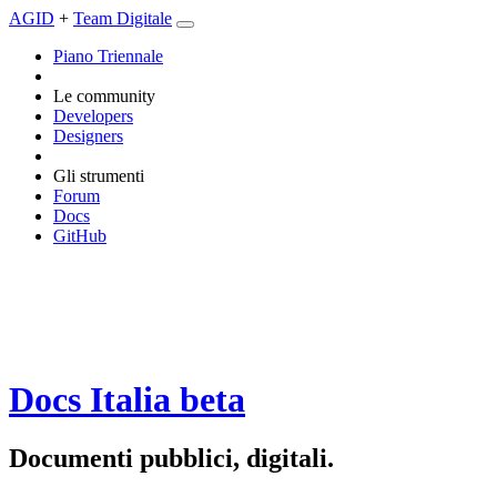
AGID
+
Team Digitale
Piano Triennale
Le community
Developers
Designers
Gli strumenti
Forum
Docs
GitHub
Docs Italia
beta
Documenti pubblici, digitali.