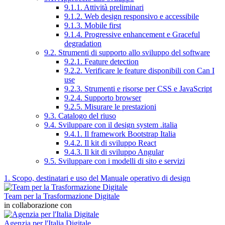
9.1.1. Attività preliminari
9.1.2. Web design responsivo e accessibile
9.1.3. Mobile first
9.1.4. Progressive enhancement e Graceful
degradation
9.2. Strumenti di supporto allo sviluppo del software
9.2.1. Feature detection
9.2.2. Verificare le feature disponibili con Can I
use
9.2.3. Strumenti e risorse per CSS e JavaScript
9.2.4. Supporto browser
9.2.5. Misurare le prestazioni
9.3. Catalogo del riuso
9.4. Sviluppare con il design system .italia
9.4.1. Il framework Bootstrap Italia
9.4.2. Il kit di sviluppo React
9.4.3. Il kit di sviluppo Angular
9.5. Sviluppare con i modelli di sito e servizi
1. Scopo, destinatari e uso del Manuale operativo di design
Team per la Trasformazione Digitale
in collaborazione con
Agenzia per l'Italia Digitale