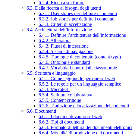
6.2.4. Ricerca sui forum
6.3. Dalla ricerca ai bisogni degli utenti
6.3.1. User stories per definire i contenuti
6.3.2. Job stories per definire i contenuti
6.3.3. Criteri di accettazione
6.4. Architettura dell’informazione
6.4.1. Definire l’architettura dell’informazione
6.4.2. Alberatura
6.4.3. Flussi di interazione
6.4.4. Sistemi di navigazione
6.4.5. Tipologie di contenuto (content type)
6.4.6. Ontologie e standard
6.4.7. Vocabolari controllati e tassonomie
6.5. Scrittura e linguaggio
6.5.1. Come leggono le persone sul web
6.5.2. Le regole per un linguaggio semplice
6.5.3. Microtesti
6.5.4. Scrittura collaborativa
6.5.5. Content critique
6.5.6. Traduzione e localizzazione dei contenuti
6.6. Documenti
6.6.1. I documenti vanno sul web
6.6.2. Tipi di documenti
6.6.3. Formato di lettura dei documenti elettronici
6.6.4. Modalità di produzione dei documenti