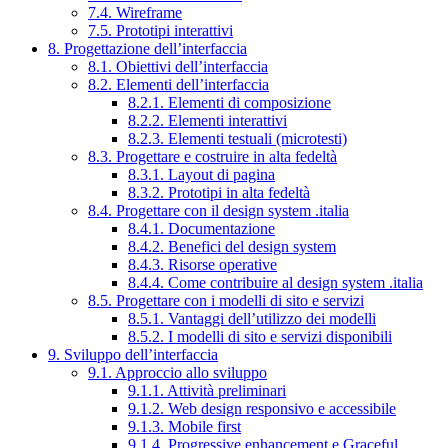
7.4. Wireframe
7.5. Prototipi interattivi
8. Progettazione dell’interfaccia
8.1. Obiettivi dell’interfaccia
8.2. Elementi dell’interfaccia
8.2.1. Elementi di composizione
8.2.2. Elementi interattivi
8.2.3. Elementi testuali (microtesti)
8.3. Progettare e costruire in alta fedeltà
8.3.1. Layout di pagina
8.3.2. Prototipi in alta fedeltà
8.4. Progettare con il design system .italia
8.4.1. Documentazione
8.4.2. Benefici del design system
8.4.3. Risorse operative
8.4.4. Come contribuire al design system .italia
8.5. Progettare con i modelli di sito e servizi
8.5.1. Vantaggi dell’utilizzo dei modelli
8.5.2. I modelli di sito e servizi disponibili
9. Sviluppo dell’interfaccia
9.1. Approccio allo sviluppo
9.1.1. Attività preliminari
9.1.2. Web design responsivo e accessibile
9.1.3. Mobile first
9.1.4. Progressive enhancement e Graceful