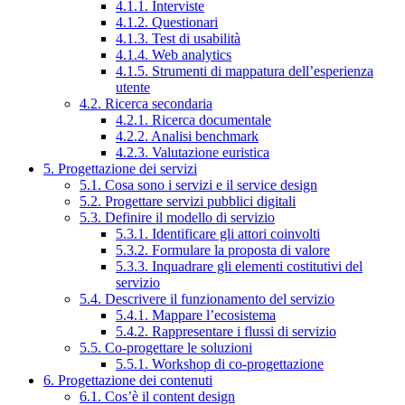
4.1.1. Interviste
4.1.2. Questionari
4.1.3. Test di usabilità
4.1.4. Web analytics
4.1.5. Strumenti di mappatura dell’esperienza
utente
4.2. Ricerca secondaria
4.2.1. Ricerca documentale
4.2.2. Analisi benchmark
4.2.3. Valutazione euristica
5. Progettazione dei servizi
5.1. Cosa sono i servizi e il service design
5.2. Progettare servizi pubblici digitali
5.3. Definire il modello di servizio
5.3.1. Identificare gli attori coinvolti
5.3.2. Formulare la proposta di valore
5.3.3. Inquadrare gli elementi costitutivi del
servizio
5.4. Descrivere il funzionamento del servizio
5.4.1. Mappare l’ecosistema
5.4.2. Rappresentare i flussi di servizio
5.5. Co-progettare le soluzioni
5.5.1. Workshop di co-progettazione
6. Progettazione dei contenuti
6.1. Cos’è il content design