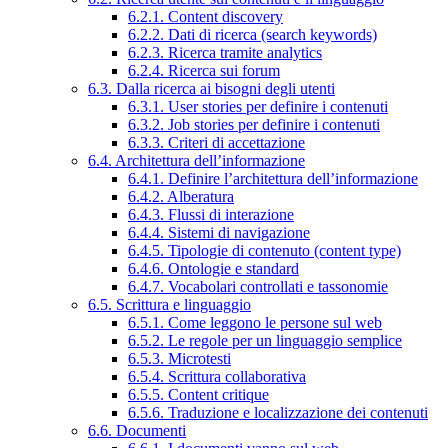
6.2.1. Content discovery
6.2.2. Dati di ricerca (search keywords)
6.2.3. Ricerca tramite analytics
6.2.4. Ricerca sui forum
6.3. Dalla ricerca ai bisogni degli utenti
6.3.1. User stories per definire i contenuti
6.3.2. Job stories per definire i contenuti
6.3.3. Criteri di accettazione
6.4. Architettura dell’informazione
6.4.1. Definire l’architettura dell’informazione
6.4.2. Alberatura
6.4.3. Flussi di interazione
6.4.4. Sistemi di navigazione
6.4.5. Tipologie di contenuto (content type)
6.4.6. Ontologie e standard
6.4.7. Vocabolari controllati e tassonomie
6.5. Scrittura e linguaggio
6.5.1. Come leggono le persone sul web
6.5.2. Le regole per un linguaggio semplice
6.5.3. Microtesti
6.5.4. Scrittura collaborativa
6.5.5. Content critique
6.5.6. Traduzione e localizzazione dei contenuti
6.6. Documenti