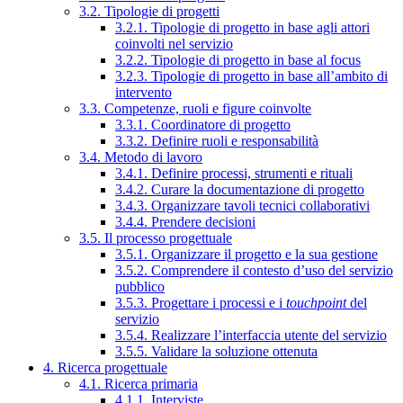
3.2. Tipologie di progetti
3.2.1. Tipologie di progetto in base agli attori
coinvolti nel servizio
3.2.2. Tipologie di progetto in base al focus
3.2.3. Tipologie di progetto in base all’ambito di
intervento
3.3. Competenze, ruoli e figure coinvolte
3.3.1. Coordinatore di progetto
3.3.2. Definire ruoli e responsabilità
3.4. Metodo di lavoro
3.4.1. Definire processi, strumenti e rituali
3.4.2. Curare la documentazione di progetto
3.4.3. Organizzare tavoli tecnici collaborativi
3.4.4. Prendere decisioni
3.5. Il processo progettuale
3.5.1. Organizzare il progetto e la sua gestione
3.5.2. Comprendere il contesto d’uso del servizio
pubblico
3.5.3. Progettare i processi e i
touchpoint
del
servizio
3.5.4. Realizzare l’interfaccia utente del servizio
3.5.5. Validare la soluzione ottenuta
4. Ricerca progettuale
4.1. Ricerca primaria
4.1.1. Interviste