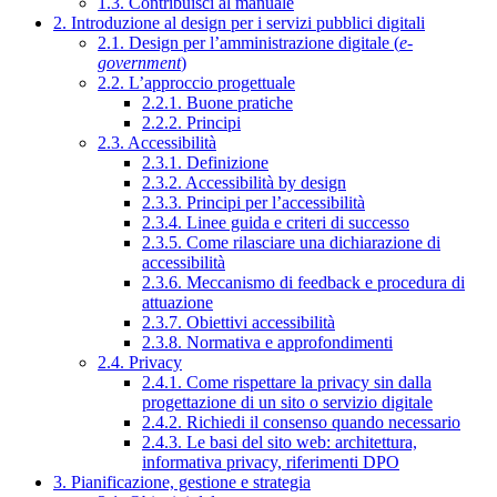
1.3. Contribuisci al manuale
2. Introduzione al design per i servizi pubblici digitali
2.1. Design per l’amministrazione digitale (
e-
government
)
2.2. L’approccio progettuale
2.2.1. Buone pratiche
2.2.2. Principi
2.3. Accessibilità
2.3.1. Definizione
2.3.2. Accessibilità by design
2.3.3. Principi per l’accessibilità
2.3.4. Linee guida e criteri di successo
2.3.5. Come rilasciare una dichiarazione di
accessibilità
2.3.6. Meccanismo di feedback e procedura di
attuazione
2.3.7. Obiettivi accessibilità
2.3.8. Normativa e approfondimenti
2.4. Privacy
2.4.1. Come rispettare la privacy sin dalla
progettazione di un sito o servizio digitale
2.4.2. Richiedi il consenso quando necessario
2.4.3. Le basi del sito web: architettura,
informativa privacy, riferimenti DPO
3. Pianificazione, gestione e strategia