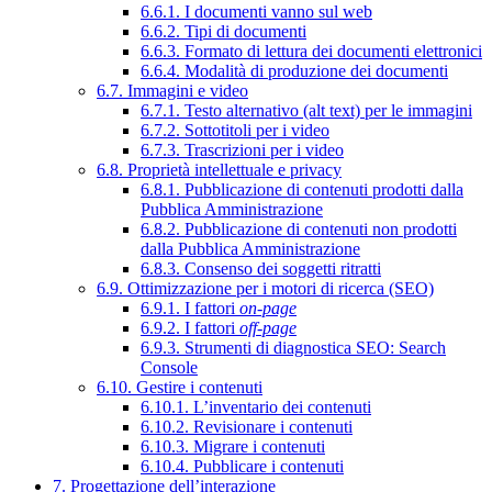
6.6.1. I documenti vanno sul web
6.6.2. Tipi di documenti
6.6.3. Formato di lettura dei documenti elettronici
6.6.4. Modalità di produzione dei documenti
6.7. Immagini e video
6.7.1. Testo alternativo (alt text) per le immagini
6.7.2. Sottotitoli per i video
6.7.3. Trascrizioni per i video
6.8. Proprietà intellettuale e privacy
6.8.1. Pubblicazione di contenuti prodotti dalla
Pubblica Amministrazione
6.8.2. Pubblicazione di contenuti non prodotti
dalla Pubblica Amministrazione
6.8.3. Consenso dei soggetti ritratti
6.9. Ottimizzazione per i motori di ricerca (SEO)
6.9.1. I fattori
on-page
6.9.2. I fattori
off-page
6.9.3. Strumenti di diagnostica SEO: Search
Console
6.10. Gestire i contenuti
6.10.1. L’inventario dei contenuti
6.10.2. Revisionare i contenuti
6.10.3. Migrare i contenuti
6.10.4. Pubblicare i contenuti
7. Progettazione dell’interazione