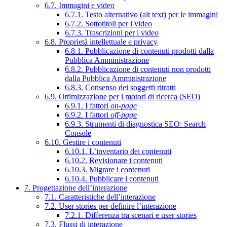
6.7. Immagini e video
6.7.1. Testo alternativo (alt text) per le immagini
6.7.2. Sottotitoli per i video
6.7.3. Trascrizioni per i video
6.8. Proprietà intellettuale e privacy
6.8.1. Pubblicazione di contenuti prodotti dalla
Pubblica Amministrazione
6.8.2. Pubblicazione di contenuti non prodotti
dalla Pubblica Amministrazione
6.8.3. Consenso dei soggetti ritratti
6.9. Ottimizzazione per i motori di ricerca (SEO)
6.9.1. I fattori
on-page
6.9.2. I fattori
off-page
6.9.3. Strumenti di diagnostica SEO: Search
Console
6.10. Gestire i contenuti
6.10.1. L’inventario dei contenuti
6.10.2. Revisionare i contenuti
6.10.3. Migrare i contenuti
6.10.4. Pubblicare i contenuti
7. Progettazione dell’interazione
7.1. Caratteristiche dell’interazione
7.2. User stories per definire l’interazione
7.2.1. Differenza tra scenari e user stories
7.3. Flussi di interazione