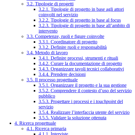
3.2. Tipologie di progetti
3.2.1. Tipologie di progetto in base agli attori
coinvolti nel servizio
3.2.2. Tipologie di progetto in base al focus
3.2.3. Tipologie di progetto in base all’ambito di
intervento
3.3. Competenze, ruoli e figure coinvolte
3.3.1. Coordinatore di progetto
3.3.2. Definire ruoli e responsabilità
3.4. Metodo di lavoro
3.4.1. Definire processi, strumenti e rituali
3.4.2. Curare la documentazione di progetto
3.4.3. Organizzare tavoli tecnici collaborativi
3.4.4. Prendere decisioni
3.5. Il processo progettuale
3.5.1. Organizzare il progetto e la sua gestione
3.5.2. Comprendere il contesto d’uso del servizio
pubblico
3.5.3. Progettare i processi e i
touchpoint
del
servizio
3.5.4. Realizzare l’interfaccia utente del servizio
3.5.5. Validare la soluzione ottenuta
4. Ricerca progettuale
4.1. Ricerca primaria
4.1.1. Interviste