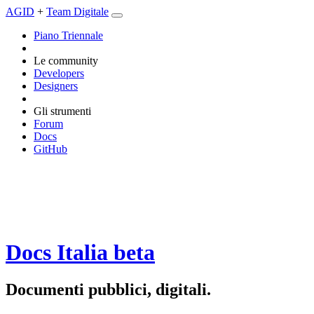
AGID
+
Team Digitale
Piano Triennale
Le community
Developers
Designers
Gli strumenti
Forum
Docs
GitHub
Docs Italia
beta
Documenti pubblici, digitali.