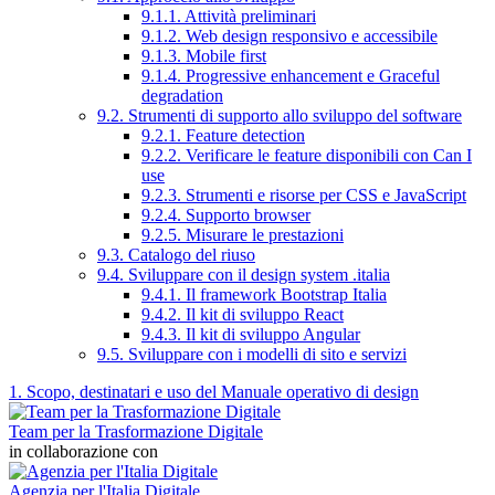
9.1.1. Attività preliminari
9.1.2. Web design responsivo e accessibile
9.1.3. Mobile first
9.1.4. Progressive enhancement e Graceful
degradation
9.2. Strumenti di supporto allo sviluppo del software
9.2.1. Feature detection
9.2.2. Verificare le feature disponibili con Can I
use
9.2.3. Strumenti e risorse per CSS e JavaScript
9.2.4. Supporto browser
9.2.5. Misurare le prestazioni
9.3. Catalogo del riuso
9.4. Sviluppare con il design system .italia
9.4.1. Il framework Bootstrap Italia
9.4.2. Il kit di sviluppo React
9.4.3. Il kit di sviluppo Angular
9.5. Sviluppare con i modelli di sito e servizi
1. Scopo, destinatari e uso del Manuale operativo di design
Team per la Trasformazione Digitale
in collaborazione con
Agenzia per l'Italia Digitale