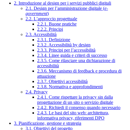
2. Introduzione al design per i servizi pubblici digitali
2.1. Design per l’amministrazione digitale (
e-
government
)
2.2. L’approccio progettuale
2.2.1. Buone pratiche
2.2.2. Principi
2.3. Accessibilità
2.3.1. Definizione
2.3.2. Accessibilità by design
2.3.3. Principi per l’accessibilità
2.3.4. Linee guida e criteri di successo
2.3.5. Come rilasciare una dichiarazione di
accessibilità
2.3.6. Meccanismo di feedback e procedura di
attuazione
2.3.7. Obiettivi accessibilità
2.3.8. Normativa e approfondimenti
2.4. Privacy
2.4.1. Come rispettare la privacy sin dalla
progettazione di un sito o servizio digitale
2.4.2. Richiedi il consenso quando necessario
2.4.3. Le basi del sito web: architettura,
informativa privacy, riferimenti DPO
3. Pianificazione, gestione e strategia
3.1. Obiettivi del progetto