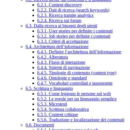
6.2.1. Content discovery
6.2.2. Dati di ricerca (search keywords)
6.2.3. Ricerca tramite analytics
6.2.4. Ricerca sui forum
6.3. Dalla ricerca ai bisogni degli utenti
6.3.1. User stories per definire i contenuti
6.3.2. Job stories per definire i contenuti
6.3.3. Criteri di accettazione
6.4. Architettura dell’informazione
6.4.1. Definire l’architettura dell’informazione
6.4.2. Alberatura
6.4.3. Flussi di interazione
6.4.4. Sistemi di navigazione
6.4.5. Tipologie di contenuto (content type)
6.4.6. Ontologie e standard
6.4.7. Vocabolari controllati e tassonomie
6.5. Scrittura e linguaggio
6.5.1. Come leggono le persone sul web
6.5.2. Le regole per un linguaggio semplice
6.5.3. Microtesti
6.5.4. Scrittura collaborativa
6.5.5. Content critique
6.5.6. Traduzione e localizzazione dei contenuti
6.6. Documenti