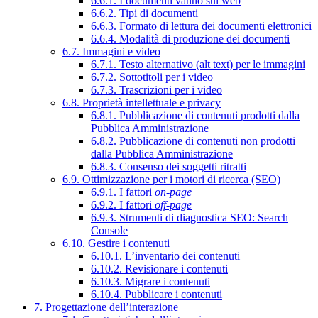
6.6.1. I documenti vanno sul web
6.6.2. Tipi di documenti
6.6.3. Formato di lettura dei documenti elettronici
6.6.4. Modalità di produzione dei documenti
6.7. Immagini e video
6.7.1. Testo alternativo (alt text) per le immagini
6.7.2. Sottotitoli per i video
6.7.3. Trascrizioni per i video
6.8. Proprietà intellettuale e privacy
6.8.1. Pubblicazione di contenuti prodotti dalla
Pubblica Amministrazione
6.8.2. Pubblicazione di contenuti non prodotti
dalla Pubblica Amministrazione
6.8.3. Consenso dei soggetti ritratti
6.9. Ottimizzazione per i motori di ricerca (SEO)
6.9.1. I fattori
on-page
6.9.2. I fattori
off-page
6.9.3. Strumenti di diagnostica SEO: Search
Console
6.10. Gestire i contenuti
6.10.1. L’inventario dei contenuti
6.10.2. Revisionare i contenuti
6.10.3. Migrare i contenuti
6.10.4. Pubblicare i contenuti
7. Progettazione dell’interazione