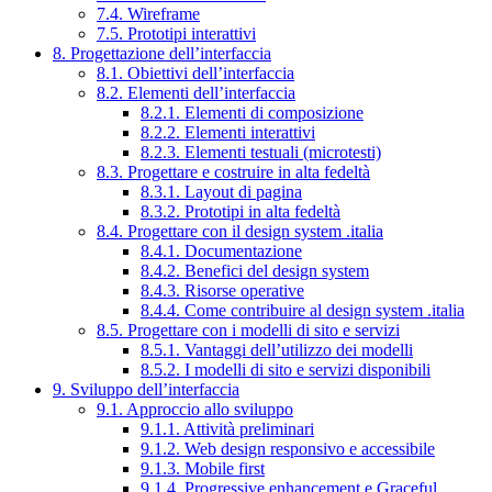
7.4. Wireframe
7.5. Prototipi interattivi
8. Progettazione dell’interfaccia
8.1. Obiettivi dell’interfaccia
8.2. Elementi dell’interfaccia
8.2.1. Elementi di composizione
8.2.2. Elementi interattivi
8.2.3. Elementi testuali (microtesti)
8.3. Progettare e costruire in alta fedeltà
8.3.1. Layout di pagina
8.3.2. Prototipi in alta fedeltà
8.4. Progettare con il design system .italia
8.4.1. Documentazione
8.4.2. Benefici del design system
8.4.3. Risorse operative
8.4.4. Come contribuire al design system .italia
8.5. Progettare con i modelli di sito e servizi
8.5.1. Vantaggi dell’utilizzo dei modelli
8.5.2. I modelli di sito e servizi disponibili
9. Sviluppo dell’interfaccia
9.1. Approccio allo sviluppo
9.1.1. Attività preliminari
9.1.2. Web design responsivo e accessibile
9.1.3. Mobile first
9.1.4. Progressive enhancement e Graceful