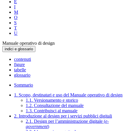
E
I
M
O
S
T
U
Manuale operativo di design
indici e glossario
contenuti
figure
tabelle
glossario
Sommario
1. Scopo, destinatari e uso del Manuale operativo di design
1.1. Versionamento e storico
1.2. Consultazione del manuale
1.3. Contribuisci al manuale
2. Introduzione al design per i servizi pubblici digitali
2.1. Design per l’amministrazione digitale (
e-
government
)