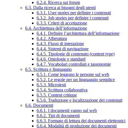
6.2.4. Ricerca sui forum
6.3. Dalla ricerca ai bisogni degli utenti
6.3.1. User stories per definire i contenuti
6.3.2. Job stories per definire i contenuti
6.3.3. Criteri di accettazione
6.4. Architettura dell’informazione
6.4.1. Definire l’architettura dell’informazione
6.4.2. Alberatura
6.4.3. Flussi di interazione
6.4.4. Sistemi di navigazione
6.4.5. Tipologie di contenuto (content type)
6.4.6. Ontologie e standard
6.4.7. Vocabolari controllati e tassonomie
6.5. Scrittura e linguaggio
6.5.1. Come leggono le persone sul web
6.5.2. Le regole per un linguaggio semplice
6.5.3. Microtesti
6.5.4. Scrittura collaborativa
6.5.5. Content critique
6.5.6. Traduzione e localizzazione dei contenuti
6.6. Documenti
6.6.1. I documenti vanno sul web
6.6.2. Tipi di documenti
6.6.3. Formato di lettura dei documenti elettronici
6.6.4. Modalità di produzione dei documenti