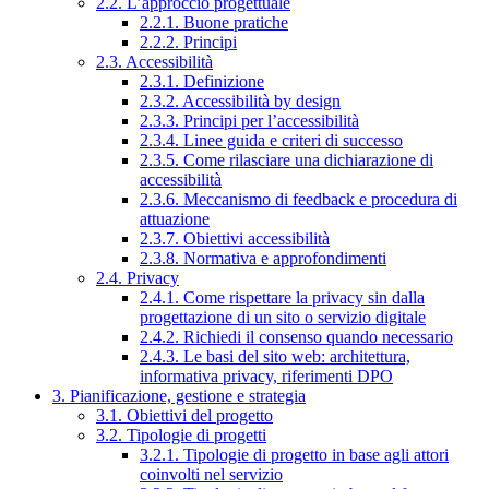
2.2. L’approccio progettuale
2.2.1. Buone pratiche
2.2.2. Principi
2.3. Accessibilità
2.3.1. Definizione
2.3.2. Accessibilità by design
2.3.3. Principi per l’accessibilità
2.3.4. Linee guida e criteri di successo
2.3.5. Come rilasciare una dichiarazione di
accessibilità
2.3.6. Meccanismo di feedback e procedura di
attuazione
2.3.7. Obiettivi accessibilità
2.3.8. Normativa e approfondimenti
2.4. Privacy
2.4.1. Come rispettare la privacy sin dalla
progettazione di un sito o servizio digitale
2.4.2. Richiedi il consenso quando necessario
2.4.3. Le basi del sito web: architettura,
informativa privacy, riferimenti DPO
3. Pianificazione, gestione e strategia
3.1. Obiettivi del progetto
3.2. Tipologie di progetti
3.2.1. Tipologie di progetto in base agli attori
coinvolti nel servizio