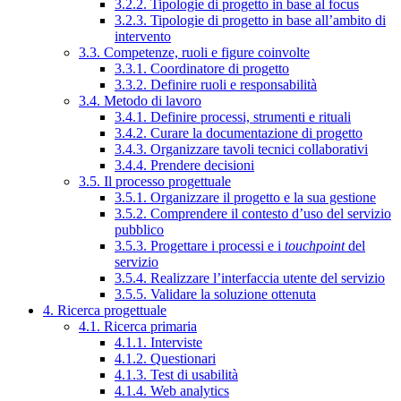
3.2.2. Tipologie di progetto in base al focus
3.2.3. Tipologie di progetto in base all’ambito di
intervento
3.3. Competenze, ruoli e figure coinvolte
3.3.1. Coordinatore di progetto
3.3.2. Definire ruoli e responsabilità
3.4. Metodo di lavoro
3.4.1. Definire processi, strumenti e rituali
3.4.2. Curare la documentazione di progetto
3.4.3. Organizzare tavoli tecnici collaborativi
3.4.4. Prendere decisioni
3.5. Il processo progettuale
3.5.1. Organizzare il progetto e la sua gestione
3.5.2. Comprendere il contesto d’uso del servizio
pubblico
3.5.3. Progettare i processi e i
touchpoint
del
servizio
3.5.4. Realizzare l’interfaccia utente del servizio
3.5.5. Validare la soluzione ottenuta
4. Ricerca progettuale
4.1. Ricerca primaria
4.1.1. Interviste
4.1.2. Questionari
4.1.3. Test di usabilità
4.1.4. Web analytics