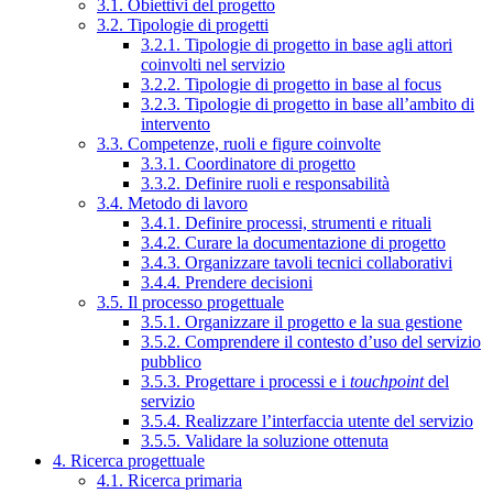
3.1. Obiettivi del progetto
3.2. Tipologie di progetti
3.2.1. Tipologie di progetto in base agli attori
coinvolti nel servizio
3.2.2. Tipologie di progetto in base al focus
3.2.3. Tipologie di progetto in base all’ambito di
intervento
3.3. Competenze, ruoli e figure coinvolte
3.3.1. Coordinatore di progetto
3.3.2. Definire ruoli e responsabilità
3.4. Metodo di lavoro
3.4.1. Definire processi, strumenti e rituali
3.4.2. Curare la documentazione di progetto
3.4.3. Organizzare tavoli tecnici collaborativi
3.4.4. Prendere decisioni
3.5. Il processo progettuale
3.5.1. Organizzare il progetto e la sua gestione
3.5.2. Comprendere il contesto d’uso del servizio
pubblico
3.5.3. Progettare i processi e i
touchpoint
del
servizio
3.5.4. Realizzare l’interfaccia utente del servizio
3.5.5. Validare la soluzione ottenuta
4. Ricerca progettuale
4.1. Ricerca primaria