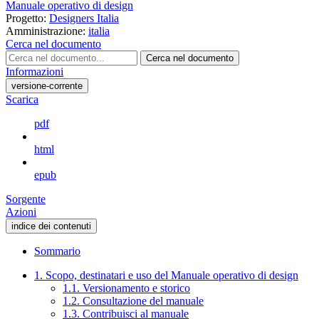
Manuale operativo di design
Progetto:
Designers Italia
Amministrazione:
italia
Cerca nel documento
Cerca nel documento
Informazioni
versione-corrente
Scarica
pdf
html
epub
Sorgente
Azioni
indice dei contenuti
Sommario
1. Scopo, destinatari e uso del Manuale operativo di design
1.1. Versionamento e storico
1.2. Consultazione del manuale
1.3. Contribuisci al manuale