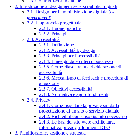
1.3. Contribuisci al manuale
2. Introduzione al design per i servizi pubblici digitali
2.1. Design per l’amministrazione digitale (
e-
government
)
2.2. L’approccio progettuale
2.2.1. Buone pratiche
2.2.2. Principi
2.3. Accessibilità
2.3.1. Definizione
2.3.2. Accessibilità by design
2.3.3. Principi per l’accessibilità
2.3.4. Linee guida e criteri di successo
2.3.5. Come rilasciare una dichiarazione di
accessibilità
2.3.6. Meccanismo di feedback e procedura di
attuazione
2.3.7. Obiettivi accessibilità
2.3.8. Normativa e approfondimenti
2.4. Privacy
2.4.1. Come rispettare la privacy sin dalla
progettazione di un sito o servizio digitale
2.4.2. Richiedi il consenso quando necessario
2.4.3. Le basi del sito web: architettura,
informativa privacy, riferimenti DPO
3. Pianificazione, gestione e strategia