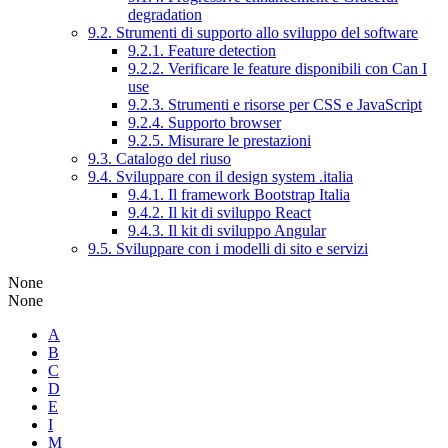
degradation
9.2. Strumenti di supporto allo sviluppo del software
9.2.1. Feature detection
9.2.2. Verificare le feature disponibili con Can I
use
9.2.3. Strumenti e risorse per CSS e JavaScript
9.2.4. Supporto browser
9.2.5. Misurare le prestazioni
9.3. Catalogo del riuso
9.4. Sviluppare con il design system .italia
9.4.1. Il framework Bootstrap Italia
9.4.2. Il kit di sviluppo React
9.4.3. Il kit di sviluppo Angular
9.5. Sviluppare con i modelli di sito e servizi
None
None
A
B
C
D
E
I
M