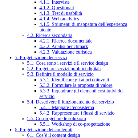
4.1.1. Interviste
4.1.2. Questionari
4.1.3. Test di usabilità
4.1.4. Web analytics
4.1.5. Strumenti di mappatura dell’esperienza
utente
4.2. Ricerca secondaria
4.2.1. Ricerca documentale
4.2.2. Analisi benchmark
4.2.3. Valutazione euristica
5. Progettazione dei servizi
5.1. Cosa sono i servizi e il service design
5.2. Progettare servizi pubblici digitali
5.3. Definire il modello di servizio
5.3.1. Identificare gli attori coinvolti
5.3.2. Formulare la proposta di valore
5.3.3. Inquadrare gli elementi costitutivi del
servizio
5.4. Descrivere il funzionamento del servizio
5.4.1. Mappare l’ecosistema
5.4.2. Rappresentare i flussi di servizio
5.5. Co-progettare le soluzioni
5.5.1. Workshop di co-progettazione
6. Progettazione dei contenuti
6.1. Cos’è il content design