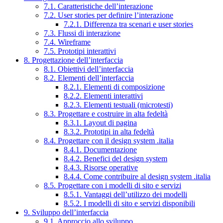
7.1. Caratteristiche dell’interazione
7.2. User stories per definire l’interazione
7.2.1. Differenza tra scenari e user stories
7.3. Flussi di interazione
7.4. Wireframe
7.5. Prototipi interattivi
8. Progettazione dell’interfaccia
8.1. Obiettivi dell’interfaccia
8.2. Elementi dell’interfaccia
8.2.1. Elementi di composizione
8.2.2. Elementi interattivi
8.2.3. Elementi testuali (microtesti)
8.3. Progettare e costruire in alta fedeltà
8.3.1. Layout di pagina
8.3.2. Prototipi in alta fedeltà
8.4. Progettare con il design system .italia
8.4.1. Documentazione
8.4.2. Benefici del design system
8.4.3. Risorse operative
8.4.4. Come contribuire al design system .italia
8.5. Progettare con i modelli di sito e servizi
8.5.1. Vantaggi dell’utilizzo dei modelli
8.5.2. I modelli di sito e servizi disponibili
9. Sviluppo dell’interfaccia
9.1. Approccio allo sviluppo