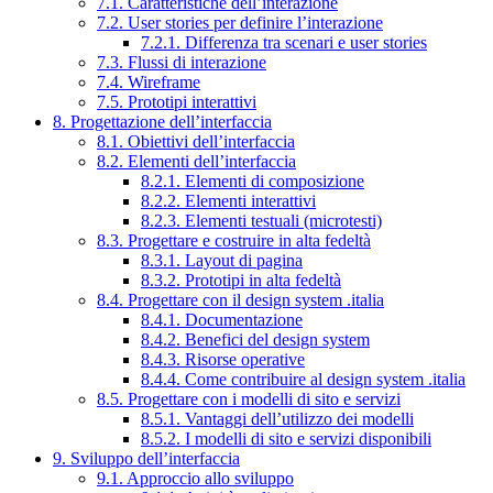
7.1. Caratteristiche dell’interazione
7.2. User stories per definire l’interazione
7.2.1. Differenza tra scenari e user stories
7.3. Flussi di interazione
7.4. Wireframe
7.5. Prototipi interattivi
8. Progettazione dell’interfaccia
8.1. Obiettivi dell’interfaccia
8.2. Elementi dell’interfaccia
8.2.1. Elementi di composizione
8.2.2. Elementi interattivi
8.2.3. Elementi testuali (microtesti)
8.3. Progettare e costruire in alta fedeltà
8.3.1. Layout di pagina
8.3.2. Prototipi in alta fedeltà
8.4. Progettare con il design system .italia
8.4.1. Documentazione
8.4.2. Benefici del design system
8.4.3. Risorse operative
8.4.4. Come contribuire al design system .italia
8.5. Progettare con i modelli di sito e servizi
8.5.1. Vantaggi dell’utilizzo dei modelli
8.5.2. I modelli di sito e servizi disponibili
9. Sviluppo dell’interfaccia
9.1. Approccio allo sviluppo