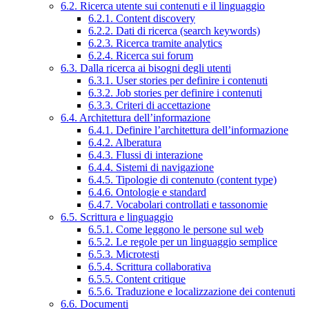
6.2. Ricerca utente sui contenuti e il linguaggio
6.2.1. Content discovery
6.2.2. Dati di ricerca (search keywords)
6.2.3. Ricerca tramite analytics
6.2.4. Ricerca sui forum
6.3. Dalla ricerca ai bisogni degli utenti
6.3.1. User stories per definire i contenuti
6.3.2. Job stories per definire i contenuti
6.3.3. Criteri di accettazione
6.4. Architettura dell’informazione
6.4.1. Definire l’architettura dell’informazione
6.4.2. Alberatura
6.4.3. Flussi di interazione
6.4.4. Sistemi di navigazione
6.4.5. Tipologie di contenuto (content type)
6.4.6. Ontologie e standard
6.4.7. Vocabolari controllati e tassonomie
6.5. Scrittura e linguaggio
6.5.1. Come leggono le persone sul web
6.5.2. Le regole per un linguaggio semplice
6.5.3. Microtesti
6.5.4. Scrittura collaborativa
6.5.5. Content critique
6.5.6. Traduzione e localizzazione dei contenuti
6.6. Documenti