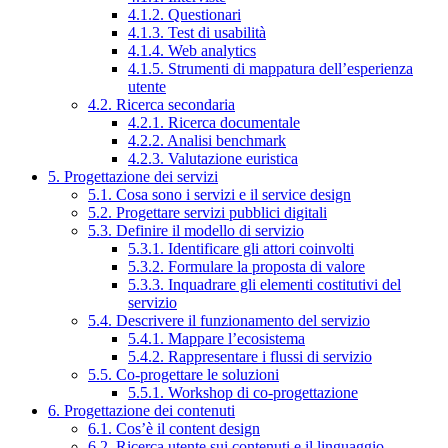
4.1.2. Questionari
4.1.3. Test di usabilità
4.1.4. Web analytics
4.1.5. Strumenti di mappatura dell’esperienza
utente
4.2. Ricerca secondaria
4.2.1. Ricerca documentale
4.2.2. Analisi benchmark
4.2.3. Valutazione euristica
5. Progettazione dei servizi
5.1. Cosa sono i servizi e il service design
5.2. Progettare servizi pubblici digitali
5.3. Definire il modello di servizio
5.3.1. Identificare gli attori coinvolti
5.3.2. Formulare la proposta di valore
5.3.3. Inquadrare gli elementi costitutivi del
servizio
5.4. Descrivere il funzionamento del servizio
5.4.1. Mappare l’ecosistema
5.4.2. Rappresentare i flussi di servizio
5.5. Co-progettare le soluzioni
5.5.1. Workshop di co-progettazione
6. Progettazione dei contenuti
6.1. Cos’è il content design
6.2. Ricerca utente sui contenuti e il linguaggio