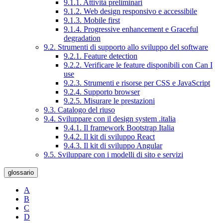
9.1.1. Attività preliminari
9.1.2. Web design responsivo e accessibile
9.1.3. Mobile first
9.1.4. Progressive enhancement e Graceful
degradation
9.2. Strumenti di supporto allo sviluppo del software
9.2.1. Feature detection
9.2.2. Verificare le feature disponibili con Can I
use
9.2.3. Strumenti e risorse per CSS e JavaScript
9.2.4. Supporto browser
9.2.5. Misurare le prestazioni
9.3. Catalogo del riuso
9.4. Sviluppare con il design system .italia
9.4.1. Il framework Bootstrap Italia
9.4.2. Il kit di sviluppo React
9.4.3. Il kit di sviluppo Angular
9.5. Sviluppare con i modelli di sito e servizi
glossario
A
B
C
D