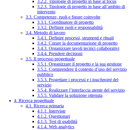
3.2.2. Tipologie di progetto in base al focus
3.2.3. Tipologie di progetto in base all’ambito di
intervento
3.3. Competenze, ruoli e figure coinvolte
3.3.1. Coordinatore di progetto
3.3.2. Definire ruoli e responsabilità
3.4. Metodo di lavoro
3.4.1. Definire processi, strumenti e rituali
3.4.2. Curare la documentazione di progetto
3.4.3. Organizzare tavoli tecnici collaborativi
3.4.4. Prendere decisioni
3.5. Il processo progettuale
3.5.1. Organizzare il progetto e la sua gestione
3.5.2. Comprendere il contesto d’uso del servizio
pubblico
3.5.3. Progettare i processi e i
touchpoint
del
servizio
3.5.4. Realizzare l’interfaccia utente del servizio
3.5.5. Validare la soluzione ottenuta
4. Ricerca progettuale
4.1. Ricerca primaria
4.1.1. Interviste
4.1.2. Questionari
4.1.3. Test di usabilità
4.1.4. Web analytics