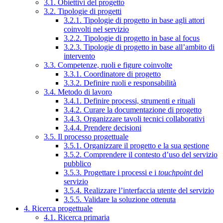
3.1. Obiettivi del progetto
3.2. Tipologie di progetti
3.2.1. Tipologie di progetto in base agli attori
coinvolti nel servizio
3.2.2. Tipologie di progetto in base al focus
3.2.3. Tipologie di progetto in base all’ambito di
intervento
3.3. Competenze, ruoli e figure coinvolte
3.3.1. Coordinatore di progetto
3.3.2. Definire ruoli e responsabilità
3.4. Metodo di lavoro
3.4.1. Definire processi, strumenti e rituali
3.4.2. Curare la documentazione di progetto
3.4.3. Organizzare tavoli tecnici collaborativi
3.4.4. Prendere decisioni
3.5. Il processo progettuale
3.5.1. Organizzare il progetto e la sua gestione
3.5.2. Comprendere il contesto d’uso del servizio
pubblico
3.5.3. Progettare i processi e i
touchpoint
del
servizio
3.5.4. Realizzare l’interfaccia utente del servizio
3.5.5. Validare la soluzione ottenuta
4. Ricerca progettuale
4.1. Ricerca primaria