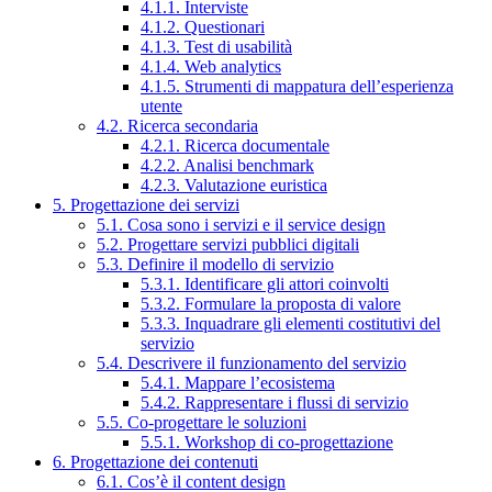
4.1.1. Interviste
4.1.2. Questionari
4.1.3. Test di usabilità
4.1.4. Web analytics
4.1.5. Strumenti di mappatura dell’esperienza
utente
4.2. Ricerca secondaria
4.2.1. Ricerca documentale
4.2.2. Analisi benchmark
4.2.3. Valutazione euristica
5. Progettazione dei servizi
5.1. Cosa sono i servizi e il service design
5.2. Progettare servizi pubblici digitali
5.3. Definire il modello di servizio
5.3.1. Identificare gli attori coinvolti
5.3.2. Formulare la proposta di valore
5.3.3. Inquadrare gli elementi costitutivi del
servizio
5.4. Descrivere il funzionamento del servizio
5.4.1. Mappare l’ecosistema
5.4.2. Rappresentare i flussi di servizio
5.5. Co-progettare le soluzioni
5.5.1. Workshop di co-progettazione
6. Progettazione dei contenuti
6.1. Cos’è il content design