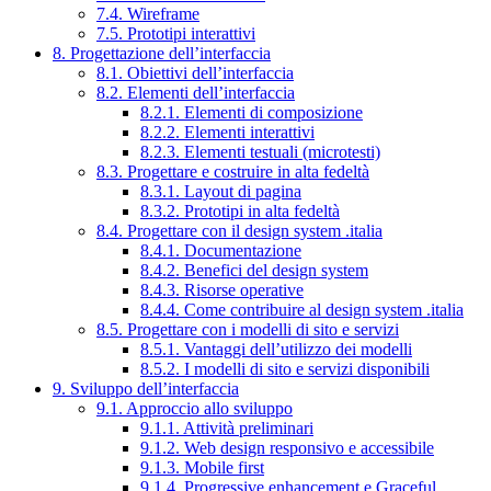
7.4. Wireframe
7.5. Prototipi interattivi
8. Progettazione dell’interfaccia
8.1. Obiettivi dell’interfaccia
8.2. Elementi dell’interfaccia
8.2.1. Elementi di composizione
8.2.2. Elementi interattivi
8.2.3. Elementi testuali (microtesti)
8.3. Progettare e costruire in alta fedeltà
8.3.1. Layout di pagina
8.3.2. Prototipi in alta fedeltà
8.4. Progettare con il design system .italia
8.4.1. Documentazione
8.4.2. Benefici del design system
8.4.3. Risorse operative
8.4.4. Come contribuire al design system .italia
8.5. Progettare con i modelli di sito e servizi
8.5.1. Vantaggi dell’utilizzo dei modelli
8.5.2. I modelli di sito e servizi disponibili
9. Sviluppo dell’interfaccia
9.1. Approccio allo sviluppo
9.1.1. Attività preliminari
9.1.2. Web design responsivo e accessibile
9.1.3. Mobile first
9.1.4. Progressive enhancement e Graceful