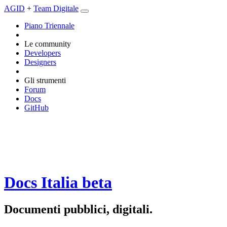
AGID
+
Team Digitale
Piano Triennale
Le community
Developers
Designers
Gli strumenti
Forum
Docs
GitHub
Docs Italia
beta
Documenti pubblici, digitali.