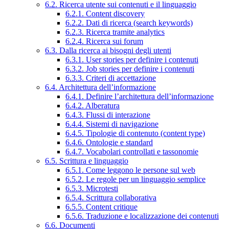
6.2. Ricerca utente sui contenuti e il linguaggio
6.2.1. Content discovery
6.2.2. Dati di ricerca (search keywords)
6.2.3. Ricerca tramite analytics
6.2.4. Ricerca sui forum
6.3. Dalla ricerca ai bisogni degli utenti
6.3.1. User stories per definire i contenuti
6.3.2. Job stories per definire i contenuti
6.3.3. Criteri di accettazione
6.4. Architettura dell’informazione
6.4.1. Definire l’architettura dell’informazione
6.4.2. Alberatura
6.4.3. Flussi di interazione
6.4.4. Sistemi di navigazione
6.4.5. Tipologie di contenuto (content type)
6.4.6. Ontologie e standard
6.4.7. Vocabolari controllati e tassonomie
6.5. Scrittura e linguaggio
6.5.1. Come leggono le persone sul web
6.5.2. Le regole per un linguaggio semplice
6.5.3. Microtesti
6.5.4. Scrittura collaborativa
6.5.5. Content critique
6.5.6. Traduzione e localizzazione dei contenuti
6.6. Documenti