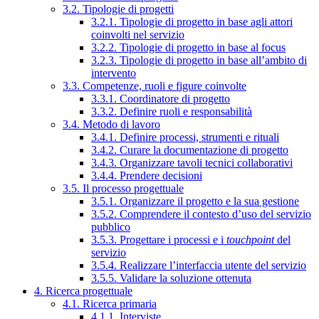
3.2. Tipologie di progetti
3.2.1. Tipologie di progetto in base agli attori
coinvolti nel servizio
3.2.2. Tipologie di progetto in base al focus
3.2.3. Tipologie di progetto in base all’ambito di
intervento
3.3. Competenze, ruoli e figure coinvolte
3.3.1. Coordinatore di progetto
3.3.2. Definire ruoli e responsabilità
3.4. Metodo di lavoro
3.4.1. Definire processi, strumenti e rituali
3.4.2. Curare la documentazione di progetto
3.4.3. Organizzare tavoli tecnici collaborativi
3.4.4. Prendere decisioni
3.5. Il processo progettuale
3.5.1. Organizzare il progetto e la sua gestione
3.5.2. Comprendere il contesto d’uso del servizio
pubblico
3.5.3. Progettare i processi e i
touchpoint
del
servizio
3.5.4. Realizzare l’interfaccia utente del servizio
3.5.5. Validare la soluzione ottenuta
4. Ricerca progettuale
4.1. Ricerca primaria
4.1.1. Interviste