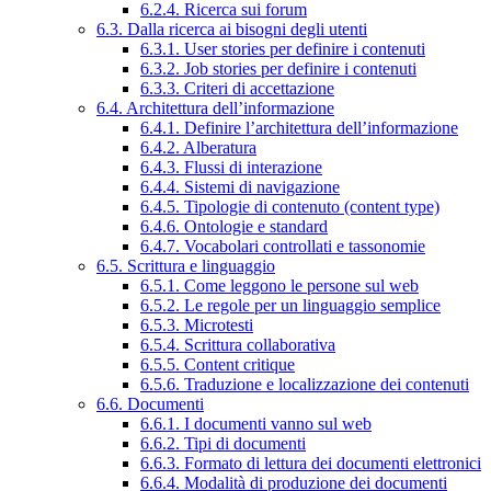
6.2.4. Ricerca sui forum
6.3. Dalla ricerca ai bisogni degli utenti
6.3.1. User stories per definire i contenuti
6.3.2. Job stories per definire i contenuti
6.3.3. Criteri di accettazione
6.4. Architettura dell’informazione
6.4.1. Definire l’architettura dell’informazione
6.4.2. Alberatura
6.4.3. Flussi di interazione
6.4.4. Sistemi di navigazione
6.4.5. Tipologie di contenuto (content type)
6.4.6. Ontologie e standard
6.4.7. Vocabolari controllati e tassonomie
6.5. Scrittura e linguaggio
6.5.1. Come leggono le persone sul web
6.5.2. Le regole per un linguaggio semplice
6.5.3. Microtesti
6.5.4. Scrittura collaborativa
6.5.5. Content critique
6.5.6. Traduzione e localizzazione dei contenuti
6.6. Documenti
6.6.1. I documenti vanno sul web
6.6.2. Tipi di documenti
6.6.3. Formato di lettura dei documenti elettronici
6.6.4. Modalità di produzione dei documenti