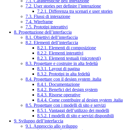
7.1. Caratteristiche dell’interazione
7.2. User stories per definire l’interazione
7.2.1. Differenza tra scenari e user stories
7.3. Flussi di interazione
7.4. Wireframe
7.5. Prototipi interattivi
8. Progettazione dell’interfaccia
8.1. Obiettivi dell’interfaccia
8.2. Elementi dell’interfaccia
8.2.1. Elementi di composizione
8.2.2. Elementi interattivi
8.2.3. Elementi testuali (microtesti)
8.3. Progettare e costruire in alta fedeltà
8.3.1. Layout di pagina
8.3.2. Prototipi in alta fedeltà
8.4. Progettare con il design system .italia
8.4.1. Documentazione
8.4.2. Benefici del design system
8.4.3. Risorse operative
8.4.4. Come contribuire al design system .italia
8.5. Progettare con i modelli di sito e servizi
8.5.1. Vantaggi dell’utilizzo dei modelli
8.5.2. I modelli di sito e servizi disponibili
9. Sviluppo dell’interfaccia
9.1. Approccio allo sviluppo