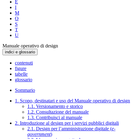
E
I
M
O
S
T
U
Manuale operativo di design
indici e glossario
contenuti
figure
tabelle
glossario
Sommario
1. Scopo, destinatari e uso del Manuale operativo di design
1.1. Versionamento e storico
1.2. Consultazione del manuale
1.3. Contribuisci al manuale
2. Introduzione al design per i servizi pubblici digitali
2.1. Design per l’amministrazione digitale (
e-
government
)