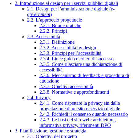
2. Introduzione al design per i servizi pubblici digitali
2.1. Design per l’amministrazione digitale (
e-
government
)
2.2. L’approccio progettuale
2.2.1. Buone pratiche
2.2.2. Principi
2.3. Accessibilità
2.3.1. Definizione
2.3.2. Accessibilità by design
2.3.3. Principi per l’accessibilità
2.3.4. Linee guida e criteri di successo
2.3.5. Come rilasciare una dichiarazione di
accessibilità
2.3.6. Meccanismo di feedback e procedura di
attuazione
2.3.7. Obiettivi accessibilità
2.3.8. Normativa e approfondimenti
2.4. Privacy
2.4.1. Come rispettare la privacy sin dalla
progettazione di un sito o servizio digitale
2.4.2. Richiedi il consenso quando necessario
2.4.3. Le basi del sito web: architettura,
informativa privacy, riferimenti DPO
3. Pianificazione, gestione e strategia
3.1. Obiettivi del progetto