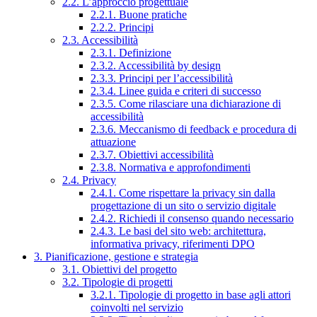
2.2. L’approccio progettuale
2.2.1. Buone pratiche
2.2.2. Principi
2.3. Accessibilità
2.3.1. Definizione
2.3.2. Accessibilità by design
2.3.3. Principi per l’accessibilità
2.3.4. Linee guida e criteri di successo
2.3.5. Come rilasciare una dichiarazione di
accessibilità
2.3.6. Meccanismo di feedback e procedura di
attuazione
2.3.7. Obiettivi accessibilità
2.3.8. Normativa e approfondimenti
2.4. Privacy
2.4.1. Come rispettare la privacy sin dalla
progettazione di un sito o servizio digitale
2.4.2. Richiedi il consenso quando necessario
2.4.3. Le basi del sito web: architettura,
informativa privacy, riferimenti DPO
3. Pianificazione, gestione e strategia
3.1. Obiettivi del progetto
3.2. Tipologie di progetti
3.2.1. Tipologie di progetto in base agli attori
coinvolti nel servizio