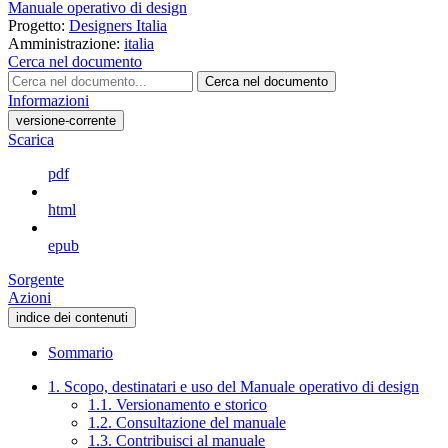
Manuale operativo di design
Progetto:
Designers Italia
Amministrazione:
italia
Cerca nel documento
Cerca nel documento
Informazioni
versione-corrente
Scarica
pdf
html
epub
Sorgente
Azioni
indice dei contenuti
Sommario
1. Scopo, destinatari e uso del Manuale operativo di design
1.1. Versionamento e storico
1.2. Consultazione del manuale
1.3. Contribuisci al manuale