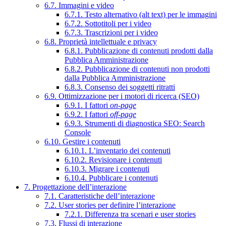
6.7. Immagini e video
6.7.1. Testo alternativo (alt text) per le immagini
6.7.2. Sottotitoli per i video
6.7.3. Trascrizioni per i video
6.8. Proprietà intellettuale e privacy
6.8.1. Pubblicazione di contenuti prodotti dalla
Pubblica Amministrazione
6.8.2. Pubblicazione di contenuti non prodotti
dalla Pubblica Amministrazione
6.8.3. Consenso dei soggetti ritratti
6.9. Ottimizzazione per i motori di ricerca (SEO)
6.9.1. I fattori
on-page
6.9.2. I fattori
off-page
6.9.3. Strumenti di diagnostica SEO: Search
Console
6.10. Gestire i contenuti
6.10.1. L’inventario dei contenuti
6.10.2. Revisionare i contenuti
6.10.3. Migrare i contenuti
6.10.4. Pubblicare i contenuti
7. Progettazione dell’interazione
7.1. Caratteristiche dell’interazione
7.2. User stories per definire l’interazione
7.2.1. Differenza tra scenari e user stories
7.3. Flussi di interazione