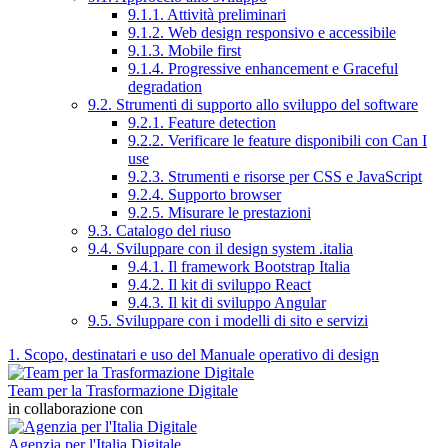
9.1.1. Attività preliminari
9.1.2. Web design responsivo e accessibile
9.1.3. Mobile first
9.1.4. Progressive enhancement e Graceful
degradation
9.2. Strumenti di supporto allo sviluppo del software
9.2.1. Feature detection
9.2.2. Verificare le feature disponibili con Can I
use
9.2.3. Strumenti e risorse per CSS e JavaScript
9.2.4. Supporto browser
9.2.5. Misurare le prestazioni
9.3. Catalogo del riuso
9.4. Sviluppare con il design system .italia
9.4.1. Il framework Bootstrap Italia
9.4.2. Il kit di sviluppo React
9.4.3. Il kit di sviluppo Angular
9.5. Sviluppare con i modelli di sito e servizi
1. Scopo, destinatari e uso del Manuale operativo di design
Team per la Trasformazione Digitale
in collaborazione con
Agenzia per l'Italia Digitale