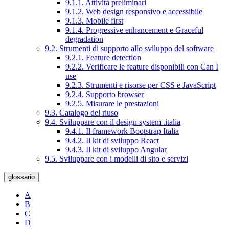
9.1.1. Attività preliminari
9.1.2. Web design responsivo e accessibile
9.1.3. Mobile first
9.1.4. Progressive enhancement e Graceful
degradation
9.2. Strumenti di supporto allo sviluppo del software
9.2.1. Feature detection
9.2.2. Verificare le feature disponibili con Can I
use
9.2.3. Strumenti e risorse per CSS e JavaScript
9.2.4. Supporto browser
9.2.5. Misurare le prestazioni
9.3. Catalogo del riuso
9.4. Sviluppare con il design system .italia
9.4.1. Il framework Bootstrap Italia
9.4.2. Il kit di sviluppo React
9.4.3. Il kit di sviluppo Angular
9.5. Sviluppare con i modelli di sito e servizi
glossario
A
B
C
D