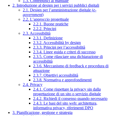
1.3. Contribuisci al manuale
2. Introduzione al design per i servizi pubblici digitali
2.1. Design per l’amministrazione digitale (
e-
government
)
2.2. L’approccio progettuale
2.2.1. Buone pratiche
2.2.2. Principi
2.3. Accessibilità
2.3.1. Definizione
2.3.2. Accessibilità by design
2.3.3. Principi per l’accessibilità
2.3.4. Linee guida e criteri di successo
2.3.5. Come rilasciare una dichiarazione di
accessibilità
2.3.6. Meccanismo di feedback e procedura di
attuazione
2.3.7. Obiettivi accessibilità
2.3.8. Normativa e approfondimenti
2.4. Privacy
2.4.1. Come rispettare la privacy sin dalla
progettazione di un sito o servizio digitale
2.4.2. Richiedi il consenso quando necessario
2.4.3. Le basi del sito web: architettura,
informativa privacy, riferimenti DPO
3. Pianificazione, gestione e strategia