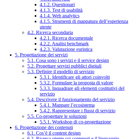
4.1.2. Questionari
4.1.3. Test di usabilità
4.1.4. Web analytics
4.1.5. Strumenti di mappatura dell’esperienza
utente
4.2. Ricerca secondaria
4.2.1. Ricerca documentale
4.2.2. Analisi benchmark
4.2.3. Valutazione euristica
5. Progettazione dei servizi
5.1. Cosa sono i servizi e il service design
5.2. Progettare servizi pubblici digitali
5.3. Definire il modello di servizio
5.3.1. Identificare gli attori coinvolti
5.3.2. Formulare la proposta di valore
5.3.3. Inquadrare gli elementi costitutivi del
servizio
5.4. Descrivere il funzionamento del servizio
5.4.1. Mappare l’ecosistema
5.4.2. Rappresentare i flussi di servizio
5.5. Co-progettare le soluzioni
5.5.1. Workshop di co-progettazione
6. Progettazione dei contenuti
6.1. Cos’è il content design
6.2. Ricerca utente sui contenuti e il linguaggio