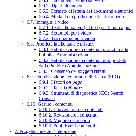
6.6.1. I documenti vanno sul web
6.6.2. Tipi di documenti
6.6.3. Formato di lettura dei documenti elettronici
6.6.4. Modalità di produzione dei documenti
6.7. Immagini e video
6.7.1. Testo alternativo (alt text) per le immagini
6.7.2. Sottotitoli per i video
6.7.3. Trascrizioni per i video
6.8. Proprietà intellettuale e privacy
6.8.1. Pubblicazione di contenuti prodotti dalla
Pubblica Amministrazione
6.8.2. Pubblicazione di contenuti non prodotti
dalla Pubblica Amministrazione
6.8.3. Consenso dei soggetti ritratti
6.9. Ottimizzazione per i motori di ricerca (SEO)
6.9.1. I fattori
on-page
6.9.2. I fattori
off-page
6.9.3. Strumenti di diagnostica SEO: Search
Console
6.10. Gestire i contenuti
6.10.1. L’inventario dei contenuti
6.10.2. Revisionare i contenuti
6.10.3. Migrare i contenuti
6.10.4. Pubblicare i contenuti
7. Progettazione dell’interazione