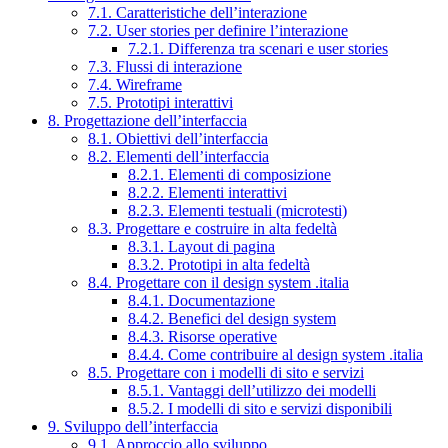
7.1. Caratteristiche dell’interazione
7.2. User stories per definire l’interazione
7.2.1. Differenza tra scenari e user stories
7.3. Flussi di interazione
7.4. Wireframe
7.5. Prototipi interattivi
8. Progettazione dell’interfaccia
8.1. Obiettivi dell’interfaccia
8.2. Elementi dell’interfaccia
8.2.1. Elementi di composizione
8.2.2. Elementi interattivi
8.2.3. Elementi testuali (microtesti)
8.3. Progettare e costruire in alta fedeltà
8.3.1. Layout di pagina
8.3.2. Prototipi in alta fedeltà
8.4. Progettare con il design system .italia
8.4.1. Documentazione
8.4.2. Benefici del design system
8.4.3. Risorse operative
8.4.4. Come contribuire al design system .italia
8.5. Progettare con i modelli di sito e servizi
8.5.1. Vantaggi dell’utilizzo dei modelli
8.5.2. I modelli di sito e servizi disponibili
9. Sviluppo dell’interfaccia
9.1. Approccio allo sviluppo