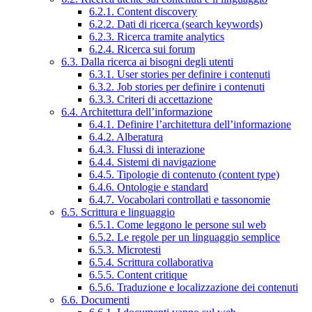
6.2.1. Content discovery
6.2.2. Dati di ricerca (search keywords)
6.2.3. Ricerca tramite analytics
6.2.4. Ricerca sui forum
6.3. Dalla ricerca ai bisogni degli utenti
6.3.1. User stories per definire i contenuti
6.3.2. Job stories per definire i contenuti
6.3.3. Criteri di accettazione
6.4. Architettura dell’informazione
6.4.1. Definire l’architettura dell’informazione
6.4.2. Alberatura
6.4.3. Flussi di interazione
6.4.4. Sistemi di navigazione
6.4.5. Tipologie di contenuto (content type)
6.4.6. Ontologie e standard
6.4.7. Vocabolari controllati e tassonomie
6.5. Scrittura e linguaggio
6.5.1. Come leggono le persone sul web
6.5.2. Le regole per un linguaggio semplice
6.5.3. Microtesti
6.5.4. Scrittura collaborativa
6.5.5. Content critique
6.5.6. Traduzione e localizzazione dei contenuti
6.6. Documenti