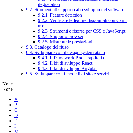
degradation
9.2. Strumenti di supporto allo sviluppo del software
9.2.1. Feature detection
9.2.2. Verificare le feature disponibili con Can I
use
9.2.3. Strumenti e risorse per CSS e JavaScript
9.2.4. Supporto browser
9.2.5. Misurare le prestazioni
9.3. Catalogo del riuso
9.4. Sviluppare con il design system .italia
9.4.1. Il framework Bootstrap Italia
9.4.2. Il kit di sviluppo React
9.4.3. Il kit di sviluppo Angular
9.5. Sviluppare con i modelli di sito e servizi
None
None
A
B
C
D
E
I
M