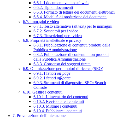
6.6.1. I documenti vanno sul web
6.6.2. Tipi di documenti
6.6.3. Formato di lettura dei documenti elettronici
6.6.4. Modalità di produzione dei documenti
6.7. Immagini e video
6.7.1. Testo alternativo (alt text) per le immagini
6.7.2. Sottotitoli per i video
6.7.3. Trascrizioni per i video
6.8. Proprietà intellettuale e privacy
6.8.1. Pubblicazione di contenuti prodotti dalla
Pubblica Amministrazione
6.8.2. Pubblicazione di contenuti non prodotti
dalla Pubblica Amministrazione
6.8.3. Consenso dei soggetti ritratti
6.9. Ottimizzazione per i motori di ricerca (SEO)
6.9.1. I fattori
on-page
6.9.2. I fattori
off-page
6.9.3. Strumenti di diagnostica SEO: Search
Console
6.10. Gestire i contenuti
6.10.1. L’inventario dei contenuti
6.10.2. Revisionare i contenuti
6.10.3. Migrare i contenuti
6.10.4. Pubblicare i contenuti
7. Progettazione dell’interazione