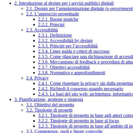
2. Introduzione al design per i servizi pubblici digitali
2.1. Design per l’amministrazione digitale (
e-government
2.2. L’approccio progettuale
2.2.1. Buone pratiche
2.2.2. Principi
2.3. Accessibilità
2.3.1. Definizione
2.3.2. Accessibilità by design
2.3.3. Principi per l’accessibilità
2.3.4. Linee guida e criteri di successo
2.3.5. Come rilasciare una dichiarazione di accessib
2.3.6. Meccanismo di feedback e procedura di attu
2.3.7. Obiettivi accessibilità
2.3.8. Normativa e approfondimenti
2.4. Privacy
2.4.1. Come rispettare la privacy sin dalla progettaz
2.4.2. Richiedi il consenso quando necessario
2.4.3. Le basi del sito web: architettura, informati
3. Pianificazione, gestione e strategia
3.1. Obiettivi del progetto
3.2. Tipologie di progetti
3.2.1. Tipologie di progetto in base agli attori coinv
3.2.2. Tipologie di progetto in base al focus
3.2.3. Tipologie di progetto in base all’ambito di i
3.3. Competenze, ruoli e figure coinvolte