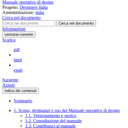
Manuale operativo di design
Progetto:
Designers Italia
Amministrazione:
italia
Cerca nel documento
Cerca nel documento
Informazioni
versione-corrente
Scarica
pdf
html
epub
Sorgente
Azioni
indice dei contenuti
Sommario
1. Scopo, destinatari e uso del Manuale operativo di design
1.1. Versionamento e storico
1.2. Consultazione del manuale
1.3. Contribuisci al manuale