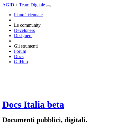
AGID
+
Team Digitale
Piano Triennale
Le community
Developers
Designers
Gli strumenti
Forum
Docs
GitHub
Docs Italia
beta
Documenti pubblici, digitali.