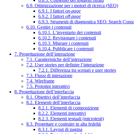
6.8.3. Consenso dei soggetti ritratti
6.9. Ottimizzazione per i motori di ricerca (SEO)
6.9.1. I fattori
on-page
6.9.2. I fattori
off-page
6.9.3. Strumenti di diagnostica SEO: Search Cons
6.10. Gestire i contenuti
6.10.1. L’inventario dei contenuti
6.10.2. Revisionare i contenuti
6.10.3. Migrare i contenuti
6.10.4. Pubblicare i contenuti
7. Progettazione dell’interazione
7.1. Caratteristiche dell’interazione
7.2. User stories per definire l’interazione
7.2.1. Differenza tra scenari e user stories
7.3. Flussi di interazione
7.4. Wireframe
7.5. Prototipi interattivi
8. Progettazione dell’interfaccia
8.1. Obiettivi dell’interfaccia
8.2. Elementi dell’interfaccia
8.2.1. Elementi di composizione
8.2.2. Elementi interattivi
8.2.3. Elementi testuali (microtesti)
8.3. Progettare e costruire in alta fedeltà
8.3.1. Layout di pagina