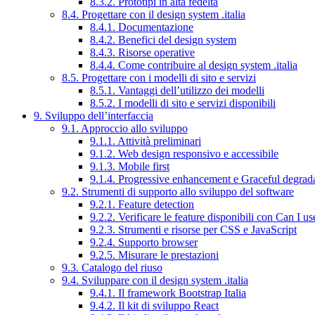
8.3.2. Prototipi in alta fedeltà
8.4. Progettare con il design system .italia
8.4.1. Documentazione
8.4.2. Benefici del design system
8.4.3. Risorse operative
8.4.4. Come contribuire al design system .italia
8.5. Progettare con i modelli di sito e servizi
8.5.1. Vantaggi dell’utilizzo dei modelli
8.5.2. I modelli di sito e servizi disponibili
9. Sviluppo dell’interfaccia
9.1. Approccio allo sviluppo
9.1.1. Attività preliminari
9.1.2. Web design responsivo e accessibile
9.1.3. Mobile first
9.1.4. Progressive enhancement e Graceful degrad
9.2. Strumenti di supporto allo sviluppo del software
9.2.1. Feature detection
9.2.2. Verificare le feature disponibili con Can I us
9.2.3. Strumenti e risorse per CSS e JavaScript
9.2.4. Supporto browser
9.2.5. Misurare le prestazioni
9.3. Catalogo del riuso
9.4. Sviluppare con il design system .italia
9.4.1. Il framework Bootstrap Italia
9.4.2. Il kit di sviluppo React