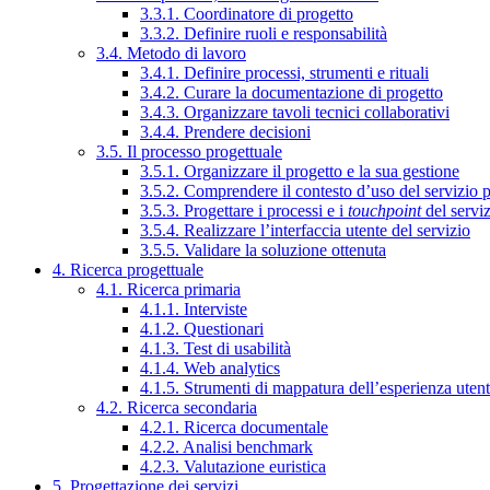
3.3.1. Coordinatore di progetto
3.3.2. Definire ruoli e responsabilità
3.4. Metodo di lavoro
3.4.1. Definire processi, strumenti e rituali
3.4.2. Curare la documentazione di progetto
3.4.3. Organizzare tavoli tecnici collaborativi
3.4.4. Prendere decisioni
3.5. Il processo progettuale
3.5.1. Organizzare il progetto e la sua gestione
3.5.2. Comprendere il contesto d’uso del servizio 
3.5.3. Progettare i processi e i
touchpoint
del servi
3.5.4. Realizzare l’interfaccia utente del servizio
3.5.5. Validare la soluzione ottenuta
4. Ricerca progettuale
4.1. Ricerca primaria
4.1.1. Interviste
4.1.2. Questionari
4.1.3. Test di usabilità
4.1.4. Web analytics
4.1.5. Strumenti di mappatura dell’esperienza uten
4.2. Ricerca secondaria
4.2.1. Ricerca documentale
4.2.2. Analisi benchmark
4.2.3. Valutazione euristica
5. Progettazione dei servizi