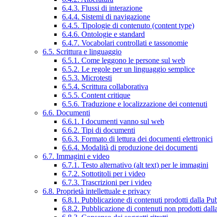
6.4.3. Flussi di interazione
6.4.4. Sistemi di navigazione
6.4.5. Tipologie di contenuto (content type)
6.4.6. Ontologie e standard
6.4.7. Vocabolari controllati e tassonomie
6.5. Scrittura e linguaggio
6.5.1. Come leggono le persone sul web
6.5.2. Le regole per un linguaggio semplice
6.5.3. Microtesti
6.5.4. Scrittura collaborativa
6.5.5. Content critique
6.5.6. Traduzione e localizzazione dei contenuti
6.6. Documenti
6.6.1. I documenti vanno sul web
6.6.2. Tipi di documenti
6.6.3. Formato di lettura dei documenti elettronici
6.6.4. Modalità di produzione dei documenti
6.7. Immagini e video
6.7.1. Testo alternativo (alt text) per le immagini
6.7.2. Sottotitoli per i video
6.7.3. Trascrizioni per i video
6.8. Proprietà intellettuale e privacy
6.8.1. Pubblicazione di contenuti prodotti dalla P
6.8.2. Pubblicazione di contenuti non prodotti dal