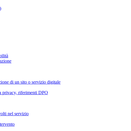
)
ilità
azione
ione di un sito o servizio digitale
va privacy, riferimenti DPO
olti nel servizio
ntervento