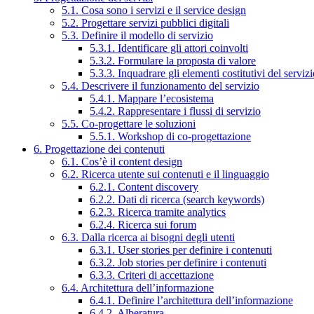
5.1. Cosa sono i servizi e il service design
5.2. Progettare servizi pubblici digitali
5.3. Definire il modello di servizio
5.3.1. Identificare gli attori coinvolti
5.3.2. Formulare la proposta di valore
5.3.3. Inquadrare gli elementi costitutivi del serviz
5.4. Descrivere il funzionamento del servizio
5.4.1. Mappare l’ecosistema
5.4.2. Rappresentare i flussi di servizio
5.5. Co-progettare le soluzioni
5.5.1. Workshop di co-progettazione
6. Progettazione dei contenuti
6.1. Cos’è il content design
6.2. Ricerca utente sui contenuti e il linguaggio
6.2.1. Content discovery
6.2.2. Dati di ricerca (search keywords)
6.2.3. Ricerca tramite analytics
6.2.4. Ricerca sui forum
6.3. Dalla ricerca ai bisogni degli utenti
6.3.1. User stories per definire i contenuti
6.3.2. Job stories per definire i contenuti
6.3.3. Criteri di accettazione
6.4. Architettura dell’informazione
6.4.1. Definire l’architettura dell’informazione
6.4.2. Alberatura