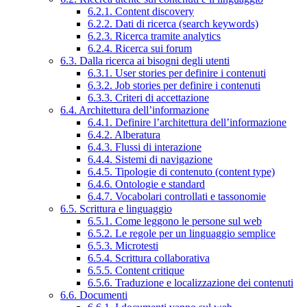
6.2.1. Content discovery
6.2.2. Dati di ricerca (search keywords)
6.2.3. Ricerca tramite analytics
6.2.4. Ricerca sui forum
6.3. Dalla ricerca ai bisogni degli utenti
6.3.1. User stories per definire i contenuti
6.3.2. Job stories per definire i contenuti
6.3.3. Criteri di accettazione
6.4. Architettura dell’informazione
6.4.1. Definire l’architettura dell’informazione
6.4.2. Alberatura
6.4.3. Flussi di interazione
6.4.4. Sistemi di navigazione
6.4.5. Tipologie di contenuto (content type)
6.4.6. Ontologie e standard
6.4.7. Vocabolari controllati e tassonomie
6.5. Scrittura e linguaggio
6.5.1. Come leggono le persone sul web
6.5.2. Le regole per un linguaggio semplice
6.5.3. Microtesti
6.5.4. Scrittura collaborativa
6.5.5. Content critique
6.5.6. Traduzione e localizzazione dei contenuti
6.6. Documenti