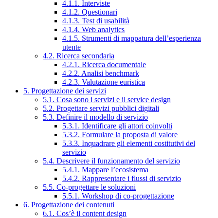
4.1.1. Interviste
4.1.2. Questionari
4.1.3. Test di usabilità
4.1.4. Web analytics
4.1.5. Strumenti di mappatura dell’esperienza
utente
4.2. Ricerca secondaria
4.2.1. Ricerca documentale
4.2.2. Analisi benchmark
4.2.3. Valutazione euristica
5. Progettazione dei servizi
5.1. Cosa sono i servizi e il service design
5.2. Progettare servizi pubblici digitali
5.3. Definire il modello di servizio
5.3.1. Identificare gli attori coinvolti
5.3.2. Formulare la proposta di valore
5.3.3. Inquadrare gli elementi costitutivi del
servizio
5.4. Descrivere il funzionamento del servizio
5.4.1. Mappare l’ecosistema
5.4.2. Rappresentare i flussi di servizio
5.5. Co-progettare le soluzioni
5.5.1. Workshop di co-progettazione
6. Progettazione dei contenuti
6.1. Cos’è il content design