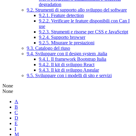
degradation
9.2. Strumenti di supporto allo sviluppo del software
9.2.1. Feature detection
9.2.2. Verificare le feature disponibili con Can I
use
9.2.3. Strumenti e risorse per CSS e JavaScript
9.2.4. Supporto browser
9.2.5. Misurare le prestazioni
9.3. Catalogo del riuso
9.4. Sviluppare con il design system .italia
9.4.1. Il framework Bootstrap Italia
9.4.2. Il kit di sviluppo React
9.4.3. Il kit di sviluppo Angular
9.5. Sviluppare con i modelli di sito e servizi
None
None
A
B
C
D
E
I
M