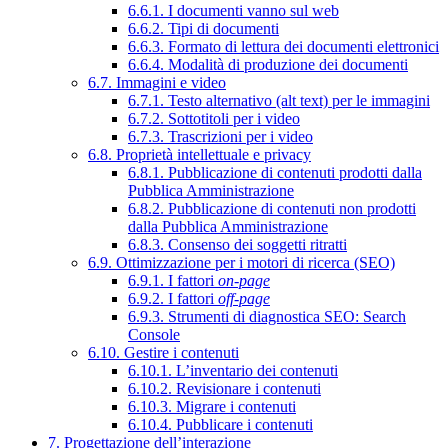
6.6.1. I documenti vanno sul web
6.6.2. Tipi di documenti
6.6.3. Formato di lettura dei documenti elettronici
6.6.4. Modalità di produzione dei documenti
6.7. Immagini e video
6.7.1. Testo alternativo (alt text) per le immagini
6.7.2. Sottotitoli per i video
6.7.3. Trascrizioni per i video
6.8. Proprietà intellettuale e privacy
6.8.1. Pubblicazione di contenuti prodotti dalla
Pubblica Amministrazione
6.8.2. Pubblicazione di contenuti non prodotti
dalla Pubblica Amministrazione
6.8.3. Consenso dei soggetti ritratti
6.9. Ottimizzazione per i motori di ricerca (SEO)
6.9.1. I fattori
on-page
6.9.2. I fattori
off-page
6.9.3. Strumenti di diagnostica SEO: Search
Console
6.10. Gestire i contenuti
6.10.1. L’inventario dei contenuti
6.10.2. Revisionare i contenuti
6.10.3. Migrare i contenuti
6.10.4. Pubblicare i contenuti
7. Progettazione dell’interazione