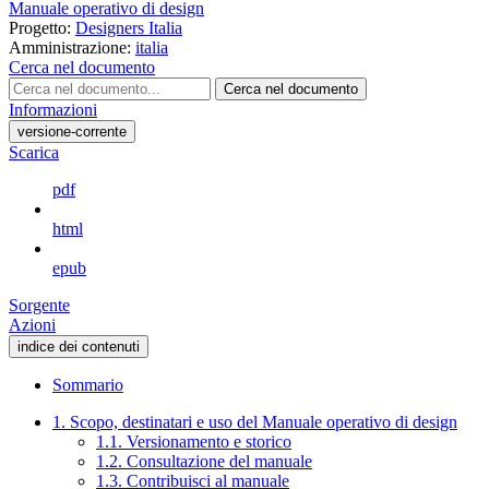
Manuale operativo di design
Progetto:
Designers Italia
Amministrazione:
italia
Cerca nel documento
Cerca nel documento
Informazioni
versione-corrente
Scarica
pdf
html
epub
Sorgente
Azioni
indice dei contenuti
Sommario
1. Scopo, destinatari e uso del Manuale operativo di design
1.1. Versionamento e storico
1.2. Consultazione del manuale
1.3. Contribuisci al manuale