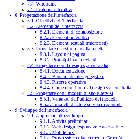
7.4. Wireframe
7.5. Prototipi interattivi
8. Progettazione dell’interfaccia
8.1. Obiettivi dell’interfaccia
8.2. Elementi dell’interfaccia
8.2.1. Elementi di composizione
8.2.2. Elementi interattivi
8.2.3. Elementi testuali (microtesti)
8.3. Progettare e costruire in alta fedeltà
8.3.1. Layout di pagina
8.3.2. Prototipi in alta fedeltà
8.4. Progettare con il design system .italia
8.4.1. Documentazione
8.4.2. Benefici del design system
8.4.3. Risorse operative
8.4.4. Come contribuire al design system .italia
8.5. Progettare con i modelli di sito e servizi
8.5.1. Vantaggi dell’utilizzo dei modelli
8.5.2. I modelli di sito e servizi disponibili
9. Sviluppo dell’interfaccia
9.1. Approccio allo sviluppo
9.1.1. Attività preliminari
9.1.2. Web design responsivo e accessibile
9.1.3. Mobile first
9.1.4. Progressive enhancement e Graceful