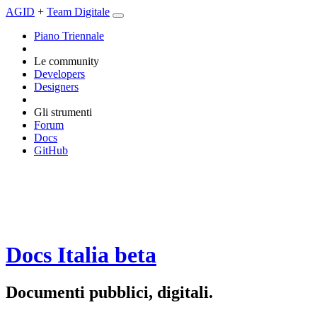
AGID
+
Team Digitale
Piano Triennale
Le community
Developers
Designers
Gli strumenti
Forum
Docs
GitHub
Docs Italia
beta
Documenti pubblici, digitali.