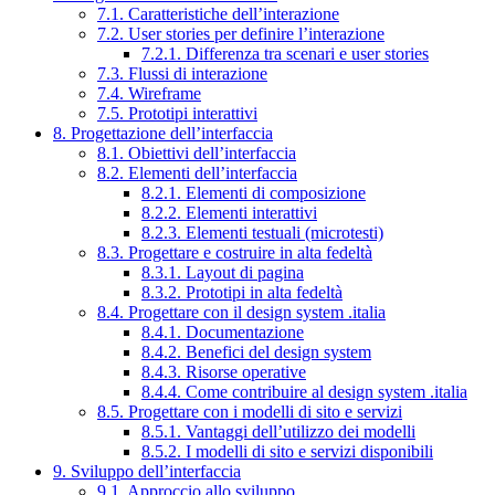
7.1. Caratteristiche dell’interazione
7.2. User stories per definire l’interazione
7.2.1. Differenza tra scenari e user stories
7.3. Flussi di interazione
7.4. Wireframe
7.5. Prototipi interattivi
8. Progettazione dell’interfaccia
8.1. Obiettivi dell’interfaccia
8.2. Elementi dell’interfaccia
8.2.1. Elementi di composizione
8.2.2. Elementi interattivi
8.2.3. Elementi testuali (microtesti)
8.3. Progettare e costruire in alta fedeltà
8.3.1. Layout di pagina
8.3.2. Prototipi in alta fedeltà
8.4. Progettare con il design system .italia
8.4.1. Documentazione
8.4.2. Benefici del design system
8.4.3. Risorse operative
8.4.4. Come contribuire al design system .italia
8.5. Progettare con i modelli di sito e servizi
8.5.1. Vantaggi dell’utilizzo dei modelli
8.5.2. I modelli di sito e servizi disponibili
9. Sviluppo dell’interfaccia
9.1. Approccio allo sviluppo