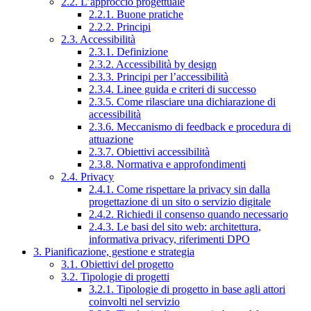
2.2. L’approccio progettuale
2.2.1. Buone pratiche
2.2.2. Principi
2.3. Accessibilità
2.3.1. Definizione
2.3.2. Accessibilità by design
2.3.3. Principi per l’accessibilità
2.3.4. Linee guida e criteri di successo
2.3.5. Come rilasciare una dichiarazione di
accessibilità
2.3.6. Meccanismo di feedback e procedura di
attuazione
2.3.7. Obiettivi accessibilità
2.3.8. Normativa e approfondimenti
2.4. Privacy
2.4.1. Come rispettare la privacy sin dalla
progettazione di un sito o servizio digitale
2.4.2. Richiedi il consenso quando necessario
2.4.3. Le basi del sito web: architettura,
informativa privacy, riferimenti DPO
3. Pianificazione, gestione e strategia
3.1. Obiettivi del progetto
3.2. Tipologie di progetti
3.2.1. Tipologie di progetto in base agli attori
coinvolti nel servizio