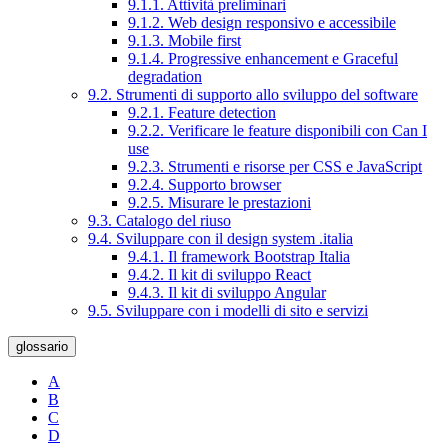
9.1.1. Attività preliminari
9.1.2. Web design responsivo e accessibile
9.1.3. Mobile first
9.1.4. Progressive enhancement e Graceful
degradation
9.2. Strumenti di supporto allo sviluppo del software
9.2.1. Feature detection
9.2.2. Verificare le feature disponibili con Can I
use
9.2.3. Strumenti e risorse per CSS e JavaScript
9.2.4. Supporto browser
9.2.5. Misurare le prestazioni
9.3. Catalogo del riuso
9.4. Sviluppare con il design system .italia
9.4.1. Il framework Bootstrap Italia
9.4.2. Il kit di sviluppo React
9.4.3. Il kit di sviluppo Angular
9.5. Sviluppare con i modelli di sito e servizi
glossario
A
B
C
D