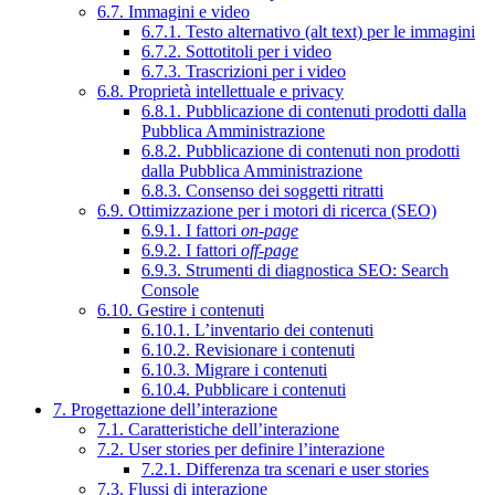
6.7. Immagini e video
6.7.1. Testo alternativo (alt text) per le immagini
6.7.2. Sottotitoli per i video
6.7.3. Trascrizioni per i video
6.8. Proprietà intellettuale e privacy
6.8.1. Pubblicazione di contenuti prodotti dalla
Pubblica Amministrazione
6.8.2. Pubblicazione di contenuti non prodotti
dalla Pubblica Amministrazione
6.8.3. Consenso dei soggetti ritratti
6.9. Ottimizzazione per i motori di ricerca (SEO)
6.9.1. I fattori
on-page
6.9.2. I fattori
off-page
6.9.3. Strumenti di diagnostica SEO: Search
Console
6.10. Gestire i contenuti
6.10.1. L’inventario dei contenuti
6.10.2. Revisionare i contenuti
6.10.3. Migrare i contenuti
6.10.4. Pubblicare i contenuti
7. Progettazione dell’interazione
7.1. Caratteristiche dell’interazione
7.2. User stories per definire l’interazione
7.2.1. Differenza tra scenari e user stories
7.3. Flussi di interazione