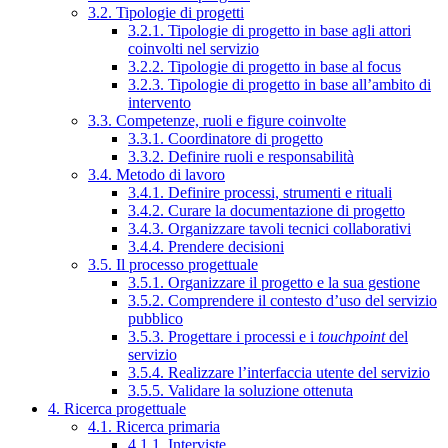
3.2. Tipologie di progetti
3.2.1. Tipologie di progetto in base agli attori
coinvolti nel servizio
3.2.2. Tipologie di progetto in base al focus
3.2.3. Tipologie di progetto in base all’ambito di
intervento
3.3. Competenze, ruoli e figure coinvolte
3.3.1. Coordinatore di progetto
3.3.2. Definire ruoli e responsabilità
3.4. Metodo di lavoro
3.4.1. Definire processi, strumenti e rituali
3.4.2. Curare la documentazione di progetto
3.4.3. Organizzare tavoli tecnici collaborativi
3.4.4. Prendere decisioni
3.5. Il processo progettuale
3.5.1. Organizzare il progetto e la sua gestione
3.5.2. Comprendere il contesto d’uso del servizio
pubblico
3.5.3. Progettare i processi e i
touchpoint
del
servizio
3.5.4. Realizzare l’interfaccia utente del servizio
3.5.5. Validare la soluzione ottenuta
4. Ricerca progettuale
4.1. Ricerca primaria
4.1.1. Interviste