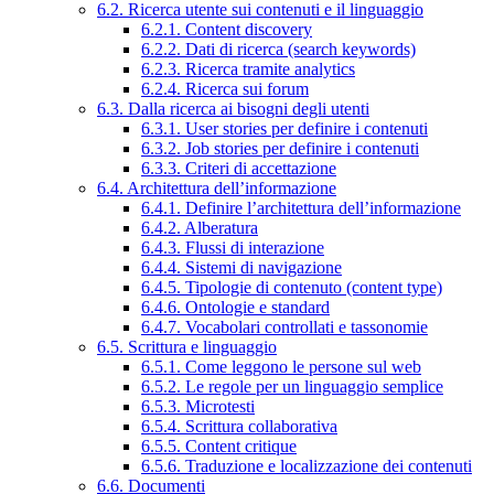
6.2. Ricerca utente sui contenuti e il linguaggio
6.2.1. Content discovery
6.2.2. Dati di ricerca (search keywords)
6.2.3. Ricerca tramite analytics
6.2.4. Ricerca sui forum
6.3. Dalla ricerca ai bisogni degli utenti
6.3.1. User stories per definire i contenuti
6.3.2. Job stories per definire i contenuti
6.3.3. Criteri di accettazione
6.4. Architettura dell’informazione
6.4.1. Definire l’architettura dell’informazione
6.4.2. Alberatura
6.4.3. Flussi di interazione
6.4.4. Sistemi di navigazione
6.4.5. Tipologie di contenuto (content type)
6.4.6. Ontologie e standard
6.4.7. Vocabolari controllati e tassonomie
6.5. Scrittura e linguaggio
6.5.1. Come leggono le persone sul web
6.5.2. Le regole per un linguaggio semplice
6.5.3. Microtesti
6.5.4. Scrittura collaborativa
6.5.5. Content critique
6.5.6. Traduzione e localizzazione dei contenuti
6.6. Documenti