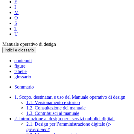
E
I
M
O
S
T
U
Manuale operativo di design
indici e glossario
contenuti
figure
tabelle
glossario
Sommario
1. Scopo, destinatari e uso del Manuale operativo di design
1.1. Versionamento e storico
1.2. Consultazione del manuale
1.3. Contribuisci al manuale
2. Introduzione al design per i servizi pubblici digitali
2.1. Design per l’amministrazione digitale (
e-
government
)