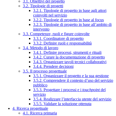
3.1. Obiettivi del progetto
3.2. Tipologie di progetti
3.2.1. Tipologie di progetto in base agli attori
coinvolti nel servizio
3.2.2. Tipologie di progetto in base al focus
3.2.3. Tipologie di progetto in base all’ambito di
intervento
3.3. Competenze, ruoli e figure coinvolte
3.3.1. Coordinatore di progetto
3.3.2. Definire ruoli e responsabilità
3.4. Metodo di lavoro
3.4.1. Definire processi, strumenti e rituali
3.4.2. Curare la documentazione di progetto
3.4.3. Organizzare tavoli tecnici collaborativi
3.4.4. Prendere decisioni
3.5. Il processo progettuale
3.5.1. Organizzare il progetto e la sua gestione
3.5.2. Comprendere il contesto d’uso del servizio
pubblico
3.5.3. Progettare i processi e i
touchpoint
del
servizio
3.5.4. Realizzare l’interfaccia utente del servizio
3.5.5. Validare la soluzione ottenuta
4. Ricerca progettuale
4.1. Ricerca primaria