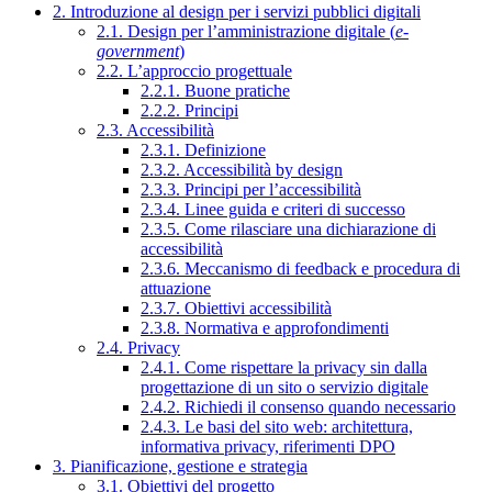
2. Introduzione al design per i servizi pubblici digitali
2.1. Design per l’amministrazione digitale (
e-
government
)
2.2. L’approccio progettuale
2.2.1. Buone pratiche
2.2.2. Principi
2.3. Accessibilità
2.3.1. Definizione
2.3.2. Accessibilità by design
2.3.3. Principi per l’accessibilità
2.3.4. Linee guida e criteri di successo
2.3.5. Come rilasciare una dichiarazione di
accessibilità
2.3.6. Meccanismo di feedback e procedura di
attuazione
2.3.7. Obiettivi accessibilità
2.3.8. Normativa e approfondimenti
2.4. Privacy
2.4.1. Come rispettare la privacy sin dalla
progettazione di un sito o servizio digitale
2.4.2. Richiedi il consenso quando necessario
2.4.3. Le basi del sito web: architettura,
informativa privacy, riferimenti DPO
3. Pianificazione, gestione e strategia
3.1. Obiettivi del progetto