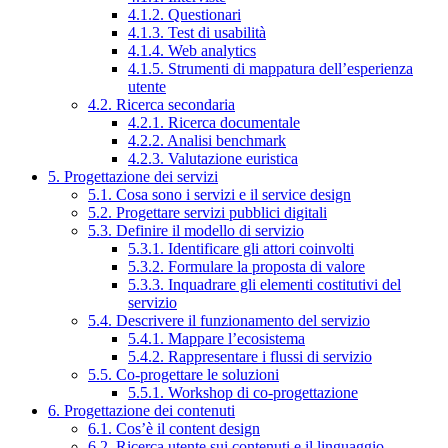
4.1.2. Questionari
4.1.3. Test di usabilità
4.1.4. Web analytics
4.1.5. Strumenti di mappatura dell’esperienza
utente
4.2. Ricerca secondaria
4.2.1. Ricerca documentale
4.2.2. Analisi benchmark
4.2.3. Valutazione euristica
5. Progettazione dei servizi
5.1. Cosa sono i servizi e il service design
5.2. Progettare servizi pubblici digitali
5.3. Definire il modello di servizio
5.3.1. Identificare gli attori coinvolti
5.3.2. Formulare la proposta di valore
5.3.3. Inquadrare gli elementi costitutivi del
servizio
5.4. Descrivere il funzionamento del servizio
5.4.1. Mappare l’ecosistema
5.4.2. Rappresentare i flussi di servizio
5.5. Co-progettare le soluzioni
5.5.1. Workshop di co-progettazione
6. Progettazione dei contenuti
6.1. Cos’è il content design
6.2. Ricerca utente sui contenuti e il linguaggio