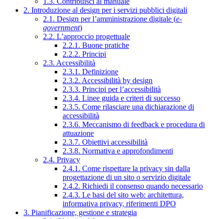
1.3. Contribuisci al manuale
2. Introduzione al design per i servizi pubblici digitali
2.1. Design per l’amministrazione digitale (
e-
government
)
2.2. L’approccio progettuale
2.2.1. Buone pratiche
2.2.2. Principi
2.3. Accessibilità
2.3.1. Definizione
2.3.2. Accessibilità by design
2.3.3. Principi per l’accessibilità
2.3.4. Linee guida e criteri di successo
2.3.5. Come rilasciare una dichiarazione di
accessibilità
2.3.6. Meccanismo di feedback e procedura di
attuazione
2.3.7. Obiettivi accessibilità
2.3.8. Normativa e approfondimenti
2.4. Privacy
2.4.1. Come rispettare la privacy sin dalla
progettazione di un sito o servizio digitale
2.4.2. Richiedi il consenso quando necessario
2.4.3. Le basi del sito web: architettura,
informativa privacy, riferimenti DPO
3. Pianificazione, gestione e strategia