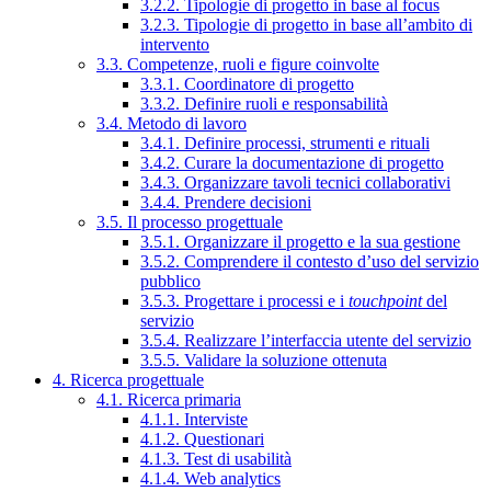
3.2.2. Tipologie di progetto in base al focus
3.2.3. Tipologie di progetto in base all’ambito di
intervento
3.3. Competenze, ruoli e figure coinvolte
3.3.1. Coordinatore di progetto
3.3.2. Definire ruoli e responsabilità
3.4. Metodo di lavoro
3.4.1. Definire processi, strumenti e rituali
3.4.2. Curare la documentazione di progetto
3.4.3. Organizzare tavoli tecnici collaborativi
3.4.4. Prendere decisioni
3.5. Il processo progettuale
3.5.1. Organizzare il progetto e la sua gestione
3.5.2. Comprendere il contesto d’uso del servizio
pubblico
3.5.3. Progettare i processi e i
touchpoint
del
servizio
3.5.4. Realizzare l’interfaccia utente del servizio
3.5.5. Validare la soluzione ottenuta
4. Ricerca progettuale
4.1. Ricerca primaria
4.1.1. Interviste
4.1.2. Questionari
4.1.3. Test di usabilità
4.1.4. Web analytics