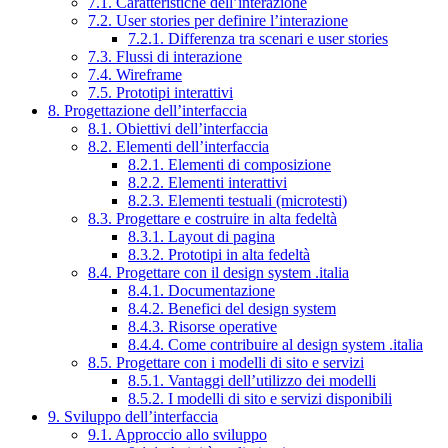
7.1. Caratteristiche dell’interazione
7.2. User stories per definire l’interazione
7.2.1. Differenza tra scenari e user stories
7.3. Flussi di interazione
7.4. Wireframe
7.5. Prototipi interattivi
8. Progettazione dell’interfaccia
8.1. Obiettivi dell’interfaccia
8.2. Elementi dell’interfaccia
8.2.1. Elementi di composizione
8.2.2. Elementi interattivi
8.2.3. Elementi testuali (microtesti)
8.3. Progettare e costruire in alta fedeltà
8.3.1. Layout di pagina
8.3.2. Prototipi in alta fedeltà
8.4. Progettare con il design system .italia
8.4.1. Documentazione
8.4.2. Benefici del design system
8.4.3. Risorse operative
8.4.4. Come contribuire al design system .italia
8.5. Progettare con i modelli di sito e servizi
8.5.1. Vantaggi dell’utilizzo dei modelli
8.5.2. I modelli di sito e servizi disponibili
9. Sviluppo dell’interfaccia
9.1. Approccio allo sviluppo