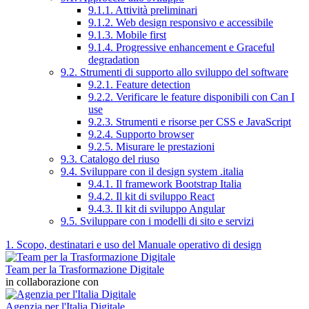
9.1.1. Attività preliminari
9.1.2. Web design responsivo e accessibile
9.1.3. Mobile first
9.1.4. Progressive enhancement e Graceful
degradation
9.2. Strumenti di supporto allo sviluppo del software
9.2.1. Feature detection
9.2.2. Verificare le feature disponibili con Can I
use
9.2.3. Strumenti e risorse per CSS e JavaScript
9.2.4. Supporto browser
9.2.5. Misurare le prestazioni
9.3. Catalogo del riuso
9.4. Sviluppare con il design system .italia
9.4.1. Il framework Bootstrap Italia
9.4.2. Il kit di sviluppo React
9.4.3. Il kit di sviluppo Angular
9.5. Sviluppare con i modelli di sito e servizi
1. Scopo, destinatari e uso del Manuale operativo di design
Team per la Trasformazione Digitale
in collaborazione con
Agenzia per l'Italia Digitale