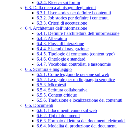
6.2.4. Ricerca sui forum
6.3. Dalla ricerca ai bisogni degli utenti
6.3.1. User stories per definire i contenuti
6.3.2. Job stories per definire i contenuti
6.3.3. Criteri di accettazione
6.4. Architettura dell’informazione
6.4.1. Definire l’architettura dell’informazione
6.4.2. Alberatura
6.4.3. Flussi di interazione
6.4.4. Sistemi di navigazione
6.4.5. Tipologie di contenuto (content type)
6.4.6. Ontologie e standard
6.4.7. Vocabolari controllati e tassonomie
6.5. Scrittura e linguaggio
6.5.1. Come leggono le persone sul web
6.5.2. Le regole per un linguaggio semplice
6.5.3. Microtesti
6.5.4. Scrittura collaborativa
6.5.5. Content critique
6.5.6. Traduzione e localizzazione dei contenuti
6.6. Documenti
6.6.1. I documenti vanno sul web
6.6.2. Tipi di documenti
6.6.3. Formato di lettura dei documenti elettronici
6.6.4. Modalità di produzione dei documenti