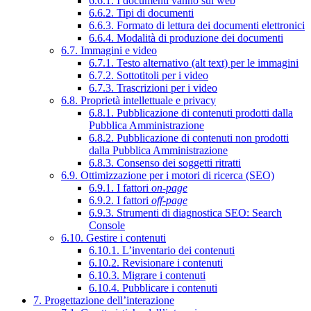
6.6.1. I documenti vanno sul web
6.6.2. Tipi di documenti
6.6.3. Formato di lettura dei documenti elettronici
6.6.4. Modalità di produzione dei documenti
6.7. Immagini e video
6.7.1. Testo alternativo (alt text) per le immagini
6.7.2. Sottotitoli per i video
6.7.3. Trascrizioni per i video
6.8. Proprietà intellettuale e privacy
6.8.1. Pubblicazione di contenuti prodotti dalla
Pubblica Amministrazione
6.8.2. Pubblicazione di contenuti non prodotti
dalla Pubblica Amministrazione
6.8.3. Consenso dei soggetti ritratti
6.9. Ottimizzazione per i motori di ricerca (SEO)
6.9.1. I fattori
on-page
6.9.2. I fattori
off-page
6.9.3. Strumenti di diagnostica SEO: Search
Console
6.10. Gestire i contenuti
6.10.1. L’inventario dei contenuti
6.10.2. Revisionare i contenuti
6.10.3. Migrare i contenuti
6.10.4. Pubblicare i contenuti
7. Progettazione dell’interazione