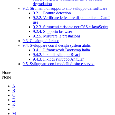
degradation
9.2. Strumenti di supporto allo sviluppo del software
9.2.1. Feature detection
9.2.2. Verificare le feature disponibili con Can I
use
9.2.3. Strumenti e risorse per CSS e JavaScript
9.2.4. Supporto browser
9.2.5. Misurare le prestazioni
9.3. Catalogo del riuso
9.4. Sviluppare con il design system .italia
9.4.1. Il framework Bootstrap Italia
9.4.2. Il kit di sviluppo React
9.4.3. Il kit di sviluppo Angular
9.5. Sviluppare con i modelli di sito e servizi
None
None
A
B
C
D
E
I
M