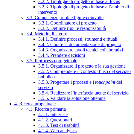
3.2.2. Tipologie di progetto in base al focus
3.2.3. Tipologie di progetto in base all’ambito di
intervento
3.3. Competenze, ruoli e figure coinvolte
3.3.1. Coordinatore di progetto
3.3.2. Definire ruoli e responsabilità
3.4. Metodo di lavoro
3.4.1. Definire processi, strumenti e rituali
3.4.2. Curare la documentazione di progetto
3.4.3. Organizzare tavoli tecnici collaborativi
3.4.4. Prendere decisioni
3.5. Il processo progettuale
3.5.1. Organizzare il progetto e la sua gestione
3.5.2. Comprendere il contesto d’uso del servizio
pubblico
3.5.3. Progettare i processi e i
touchpoint
del
servizio
3.5.4. Realizzare l’interfaccia utente del servizio
3.5.5. Validare la soluzione ottenuta
4. Ricerca progettuale
4.1. Ricerca primaria
4.1.1. Interviste
4.1.2. Questionari
4.1.3. Test di usabilità
4.1.4. Web analytics