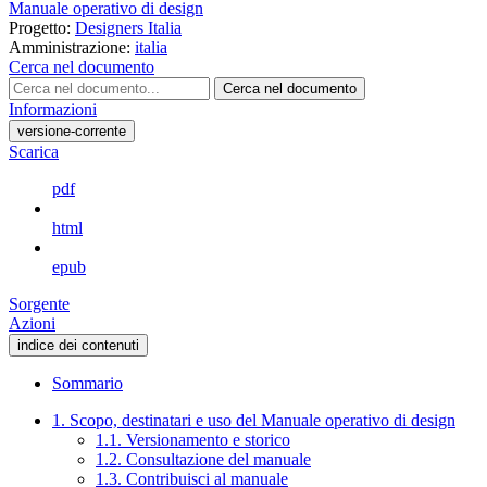
Manuale operativo di design
Progetto:
Designers Italia
Amministrazione:
italia
Cerca nel documento
Cerca nel documento
Informazioni
versione-corrente
Scarica
pdf
html
epub
Sorgente
Azioni
indice dei contenuti
Sommario
1. Scopo, destinatari e uso del Manuale operativo di design
1.1. Versionamento e storico
1.2. Consultazione del manuale
1.3. Contribuisci al manuale