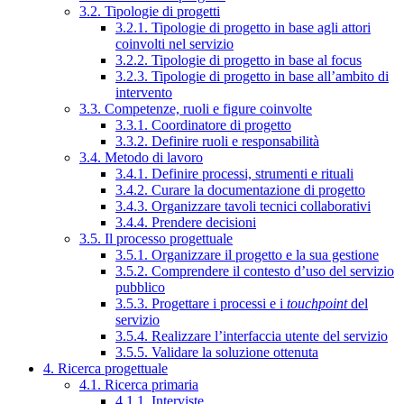
3.2. Tipologie di progetti
3.2.1. Tipologie di progetto in base agli attori
coinvolti nel servizio
3.2.2. Tipologie di progetto in base al focus
3.2.3. Tipologie di progetto in base all’ambito di
intervento
3.3. Competenze, ruoli e figure coinvolte
3.3.1. Coordinatore di progetto
3.3.2. Definire ruoli e responsabilità
3.4. Metodo di lavoro
3.4.1. Definire processi, strumenti e rituali
3.4.2. Curare la documentazione di progetto
3.4.3. Organizzare tavoli tecnici collaborativi
3.4.4. Prendere decisioni
3.5. Il processo progettuale
3.5.1. Organizzare il progetto e la sua gestione
3.5.2. Comprendere il contesto d’uso del servizio
pubblico
3.5.3. Progettare i processi e i
touchpoint
del
servizio
3.5.4. Realizzare l’interfaccia utente del servizio
3.5.5. Validare la soluzione ottenuta
4. Ricerca progettuale
4.1. Ricerca primaria
4.1.1. Interviste