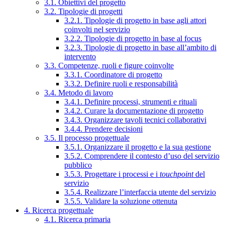
3.1. Obiettivi del progetto
3.2. Tipologie di progetti
3.2.1. Tipologie di progetto in base agli attori
coinvolti nel servizio
3.2.2. Tipologie di progetto in base al focus
3.2.3. Tipologie di progetto in base all’ambito di
intervento
3.3. Competenze, ruoli e figure coinvolte
3.3.1. Coordinatore di progetto
3.3.2. Definire ruoli e responsabilità
3.4. Metodo di lavoro
3.4.1. Definire processi, strumenti e rituali
3.4.2. Curare la documentazione di progetto
3.4.3. Organizzare tavoli tecnici collaborativi
3.4.4. Prendere decisioni
3.5. Il processo progettuale
3.5.1. Organizzare il progetto e la sua gestione
3.5.2. Comprendere il contesto d’uso del servizio
pubblico
3.5.3. Progettare i processi e i
touchpoint
del
servizio
3.5.4. Realizzare l’interfaccia utente del servizio
3.5.5. Validare la soluzione ottenuta
4. Ricerca progettuale
4.1. Ricerca primaria