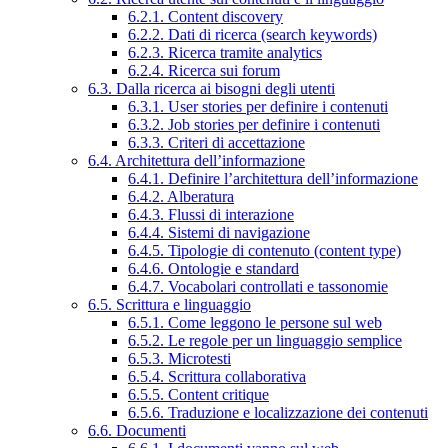
6.2.1. Content discovery
6.2.2. Dati di ricerca (search keywords)
6.2.3. Ricerca tramite analytics
6.2.4. Ricerca sui forum
6.3. Dalla ricerca ai bisogni degli utenti
6.3.1. User stories per definire i contenuti
6.3.2. Job stories per definire i contenuti
6.3.3. Criteri di accettazione
6.4. Architettura dell’informazione
6.4.1. Definire l’architettura dell’informazione
6.4.2. Alberatura
6.4.3. Flussi di interazione
6.4.4. Sistemi di navigazione
6.4.5. Tipologie di contenuto (content type)
6.4.6. Ontologie e standard
6.4.7. Vocabolari controllati e tassonomie
6.5. Scrittura e linguaggio
6.5.1. Come leggono le persone sul web
6.5.2. Le regole per un linguaggio semplice
6.5.3. Microtesti
6.5.4. Scrittura collaborativa
6.5.5. Content critique
6.5.6. Traduzione e localizzazione dei contenuti
6.6. Documenti