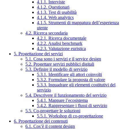
4.1.1. Interviste
4.1.2. Questionari
4.1.3. Test di usabilità
4.1.4. Web analytics
4.1.5. Strumenti di mappatura dell’esperienza
utente
4.2. Ricerca secondaria
4.2.1. Ricerca documentale
4.2.2. Analisi benchmark
4.2.3. Valutazione euristica
5. Progettazione dei servizi
5.1. Cosa sono i servizi e il service design
5.2. Progettare servizi pubblici digitali
5.3. Definire il modello di servizio
5.3.1. Identificare gli attori coinvolti
5.3.2. Formulare la proposta di valore
5.3.3. Inquadrare gli elementi costitutivi del
servizio
5.4. Descrivere il funzionamento del servizio
5.4.1. Mappare l’ecosistema
5.4.2. Rappresentare i flussi di servizio
5.5. Co-progettare le soluzioni
5.5.1. Workshop di co-progettazione
6. Progettazione dei contenuti
6.1. Cos’è il content design