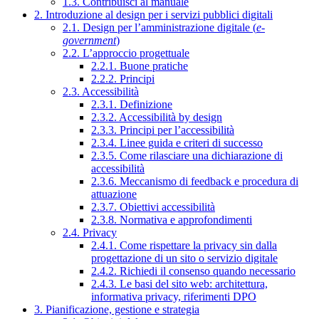
1.3. Contribuisci al manuale
2. Introduzione al design per i servizi pubblici digitali
2.1. Design per l’amministrazione digitale (
e-
government
)
2.2. L’approccio progettuale
2.2.1. Buone pratiche
2.2.2. Principi
2.3. Accessibilità
2.3.1. Definizione
2.3.2. Accessibilità by design
2.3.3. Principi per l’accessibilità
2.3.4. Linee guida e criteri di successo
2.3.5. Come rilasciare una dichiarazione di
accessibilità
2.3.6. Meccanismo di feedback e procedura di
attuazione
2.3.7. Obiettivi accessibilità
2.3.8. Normativa e approfondimenti
2.4. Privacy
2.4.1. Come rispettare la privacy sin dalla
progettazione di un sito o servizio digitale
2.4.2. Richiedi il consenso quando necessario
2.4.3. Le basi del sito web: architettura,
informativa privacy, riferimenti DPO
3. Pianificazione, gestione e strategia