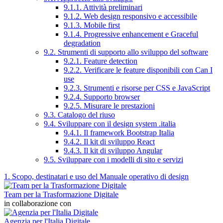
9.1.1. Attività preliminari
9.1.2. Web design responsivo e accessibile
9.1.3. Mobile first
9.1.4. Progressive enhancement e Graceful
degradation
9.2. Strumenti di supporto allo sviluppo del software
9.2.1. Feature detection
9.2.2. Verificare le feature disponibili con Can I
use
9.2.3. Strumenti e risorse per CSS e JavaScript
9.2.4. Supporto browser
9.2.5. Misurare le prestazioni
9.3. Catalogo del riuso
9.4. Sviluppare con il design system .italia
9.4.1. Il framework Bootstrap Italia
9.4.2. Il kit di sviluppo React
9.4.3. Il kit di sviluppo Angular
9.5. Sviluppare con i modelli di sito e servizi
1. Scopo, destinatari e uso del Manuale operativo di design
Team per la Trasformazione Digitale
in collaborazione con
Agenzia per l'Italia Digitale