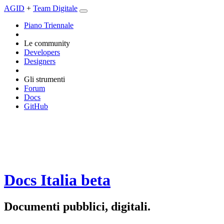
AGID
+
Team Digitale
Piano Triennale
Le community
Developers
Designers
Gli strumenti
Forum
Docs
GitHub
Docs Italia
beta
Documenti pubblici, digitali.