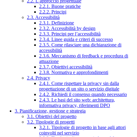
2.2. L’approccio progettuale
2.2.1. Buone pratiche
2.2.2. Principi
2.3. Accessibilità
2.3.1. Definizione
2.3.2. Accessibilità by design
2.3.3. Principi per l’accessibilità
2.3.4. Linee guida e criteri di successo
2.3.5. Come rilasciare una dichiarazione di
accessibilità
2.3.6. Meccanismo di feedback e procedura di
attuazione
2.3.7. Obiettivi accessibilità
2.3.8. Normativa e approfondimenti
2.4. Privacy
2.4.1. Come rispettare la privacy sin dalla
progettazione di un sito o servizio digitale
2.4.2. Richiedi il consenso quando necessario
2.4.3. Le basi del sito web: architettura,
informativa privacy, riferimenti DPO
3. Pianificazione, gestione e strategia
3.1. Obiettivi del progetto
3.2. Tipologie di progetti
3.2.1. Tipologie di progetto in base agli attori
coinvolti nel servizio