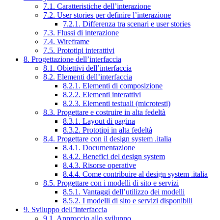
7.1. Caratteristiche dell’interazione
7.2. User stories per definire l’interazione
7.2.1. Differenza tra scenari e user stories
7.3. Flussi di interazione
7.4. Wireframe
7.5. Prototipi interattivi
8. Progettazione dell’interfaccia
8.1. Obiettivi dell’interfaccia
8.2. Elementi dell’interfaccia
8.2.1. Elementi di composizione
8.2.2. Elementi interattivi
8.2.3. Elementi testuali (microtesti)
8.3. Progettare e costruire in alta fedeltà
8.3.1. Layout di pagina
8.3.2. Prototipi in alta fedeltà
8.4. Progettare con il design system .italia
8.4.1. Documentazione
8.4.2. Benefici del design system
8.4.3. Risorse operative
8.4.4. Come contribuire al design system .italia
8.5. Progettare con i modelli di sito e servizi
8.5.1. Vantaggi dell’utilizzo dei modelli
8.5.2. I modelli di sito e servizi disponibili
9. Sviluppo dell’interfaccia
9.1. Approccio allo sviluppo