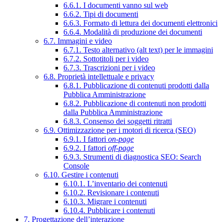
6.6.1. I documenti vanno sul web
6.6.2. Tipi di documenti
6.6.3. Formato di lettura dei documenti elettronici
6.6.4. Modalità di produzione dei documenti
6.7. Immagini e video
6.7.1. Testo alternativo (alt text) per le immagini
6.7.2. Sottotitoli per i video
6.7.3. Trascrizioni per i video
6.8. Proprietà intellettuale e privacy
6.8.1. Pubblicazione di contenuti prodotti dalla
Pubblica Amministrazione
6.8.2. Pubblicazione di contenuti non prodotti
dalla Pubblica Amministrazione
6.8.3. Consenso dei soggetti ritratti
6.9. Ottimizzazione per i motori di ricerca (SEO)
6.9.1. I fattori
on-page
6.9.2. I fattori
off-page
6.9.3. Strumenti di diagnostica SEO: Search
Console
6.10. Gestire i contenuti
6.10.1. L’inventario dei contenuti
6.10.2. Revisionare i contenuti
6.10.3. Migrare i contenuti
6.10.4. Pubblicare i contenuti
7. Progettazione dell’interazione