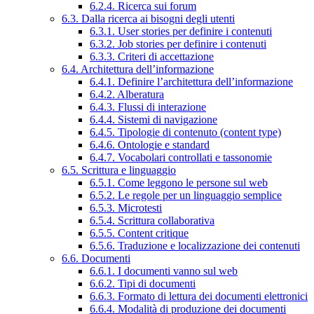
6.2.4. Ricerca sui forum
6.3. Dalla ricerca ai bisogni degli utenti
6.3.1. User stories per definire i contenuti
6.3.2. Job stories per definire i contenuti
6.3.3. Criteri di accettazione
6.4. Architettura dell’informazione
6.4.1. Definire l’architettura dell’informazione
6.4.2. Alberatura
6.4.3. Flussi di interazione
6.4.4. Sistemi di navigazione
6.4.5. Tipologie di contenuto (content type)
6.4.6. Ontologie e standard
6.4.7. Vocabolari controllati e tassonomie
6.5. Scrittura e linguaggio
6.5.1. Come leggono le persone sul web
6.5.2. Le regole per un linguaggio semplice
6.5.3. Microtesti
6.5.4. Scrittura collaborativa
6.5.5. Content critique
6.5.6. Traduzione e localizzazione dei contenuti
6.6. Documenti
6.6.1. I documenti vanno sul web
6.6.2. Tipi di documenti
6.6.3. Formato di lettura dei documenti elettronici
6.6.4. Modalità di produzione dei documenti