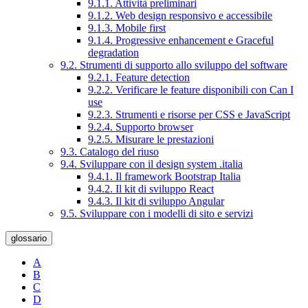
9.1.1. Attività preliminari
9.1.2. Web design responsivo e accessibile
9.1.3. Mobile first
9.1.4. Progressive enhancement e Graceful
degradation
9.2. Strumenti di supporto allo sviluppo del software
9.2.1. Feature detection
9.2.2. Verificare le feature disponibili con Can I
use
9.2.3. Strumenti e risorse per CSS e JavaScript
9.2.4. Supporto browser
9.2.5. Misurare le prestazioni
9.3. Catalogo del riuso
9.4. Sviluppare con il design system .italia
9.4.1. Il framework Bootstrap Italia
9.4.2. Il kit di sviluppo React
9.4.3. Il kit di sviluppo Angular
9.5. Sviluppare con i modelli di sito e servizi
glossario
A
B
C
D