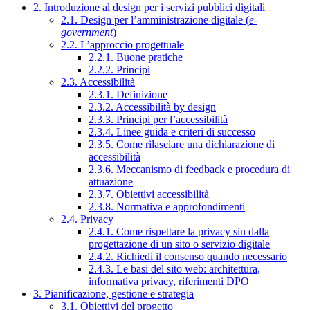
2. Introduzione al design per i servizi pubblici digitali
2.1. Design per l’amministrazione digitale (
e-
government
)
2.2. L’approccio progettuale
2.2.1. Buone pratiche
2.2.2. Principi
2.3. Accessibilità
2.3.1. Definizione
2.3.2. Accessibilità by design
2.3.3. Principi per l’accessibilità
2.3.4. Linee guida e criteri di successo
2.3.5. Come rilasciare una dichiarazione di
accessibilità
2.3.6. Meccanismo di feedback e procedura di
attuazione
2.3.7. Obiettivi accessibilità
2.3.8. Normativa e approfondimenti
2.4. Privacy
2.4.1. Come rispettare la privacy sin dalla
progettazione di un sito o servizio digitale
2.4.2. Richiedi il consenso quando necessario
2.4.3. Le basi del sito web: architettura,
informativa privacy, riferimenti DPO
3. Pianificazione, gestione e strategia
3.1. Obiettivi del progetto