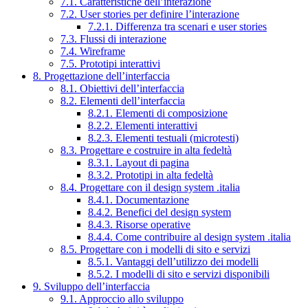
7.1. Caratteristiche dell’interazione
7.2. User stories per definire l’interazione
7.2.1. Differenza tra scenari e user stories
7.3. Flussi di interazione
7.4. Wireframe
7.5. Prototipi interattivi
8. Progettazione dell’interfaccia
8.1. Obiettivi dell’interfaccia
8.2. Elementi dell’interfaccia
8.2.1. Elementi di composizione
8.2.2. Elementi interattivi
8.2.3. Elementi testuali (microtesti)
8.3. Progettare e costruire in alta fedeltà
8.3.1. Layout di pagina
8.3.2. Prototipi in alta fedeltà
8.4. Progettare con il design system .italia
8.4.1. Documentazione
8.4.2. Benefici del design system
8.4.3. Risorse operative
8.4.4. Come contribuire al design system .italia
8.5. Progettare con i modelli di sito e servizi
8.5.1. Vantaggi dell’utilizzo dei modelli
8.5.2. I modelli di sito e servizi disponibili
9. Sviluppo dell’interfaccia
9.1. Approccio allo sviluppo