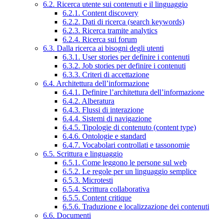
6.2. Ricerca utente sui contenuti e il linguaggio
6.2.1. Content discovery
6.2.2. Dati di ricerca (search keywords)
6.2.3. Ricerca tramite analytics
6.2.4. Ricerca sui forum
6.3. Dalla ricerca ai bisogni degli utenti
6.3.1. User stories per definire i contenuti
6.3.2. Job stories per definire i contenuti
6.3.3. Criteri di accettazione
6.4. Architettura dell’informazione
6.4.1. Definire l’architettura dell’informazione
6.4.2. Alberatura
6.4.3. Flussi di interazione
6.4.4. Sistemi di navigazione
6.4.5. Tipologie di contenuto (content type)
6.4.6. Ontologie e standard
6.4.7. Vocabolari controllati e tassonomie
6.5. Scrittura e linguaggio
6.5.1. Come leggono le persone sul web
6.5.2. Le regole per un linguaggio semplice
6.5.3. Microtesti
6.5.4. Scrittura collaborativa
6.5.5. Content critique
6.5.6. Traduzione e localizzazione dei contenuti
6.6. Documenti