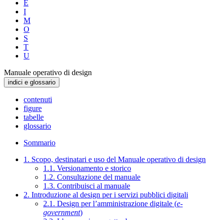
E
I
M
O
S
T
U
Manuale operativo di design
indici e glossario
contenuti
figure
tabelle
glossario
Sommario
1. Scopo, destinatari e uso del Manuale operativo di design
1.1. Versionamento e storico
1.2. Consultazione del manuale
1.3. Contribuisci al manuale
2. Introduzione al design per i servizi pubblici digitali
2.1. Design per l’amministrazione digitale (
e-
government
)