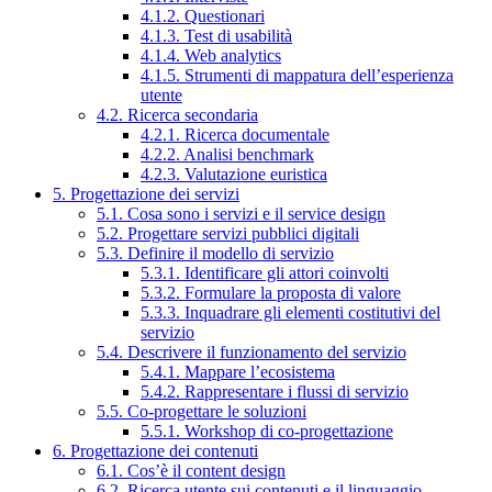
4.1.2. Questionari
4.1.3. Test di usabilità
4.1.4. Web analytics
4.1.5. Strumenti di mappatura dell’esperienza
utente
4.2. Ricerca secondaria
4.2.1. Ricerca documentale
4.2.2. Analisi benchmark
4.2.3. Valutazione euristica
5. Progettazione dei servizi
5.1. Cosa sono i servizi e il service design
5.2. Progettare servizi pubblici digitali
5.3. Definire il modello di servizio
5.3.1. Identificare gli attori coinvolti
5.3.2. Formulare la proposta di valore
5.3.3. Inquadrare gli elementi costitutivi del
servizio
5.4. Descrivere il funzionamento del servizio
5.4.1. Mappare l’ecosistema
5.4.2. Rappresentare i flussi di servizio
5.5. Co-progettare le soluzioni
5.5.1. Workshop di co-progettazione
6. Progettazione dei contenuti
6.1. Cos’è il content design
6.2. Ricerca utente sui contenuti e il linguaggio