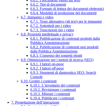
6.6.1. I documenti vanno sul web
6.6.2. Tipi di documenti
6.6.3. Formato di lettura dei documenti elettronici
6.6.4. Modalità di produzione dei documenti
6.7. Immagini e video
6.7.1. Testo alternativo (alt text) per le immagini
6.7.2. Sottotitoli per i video
6.7.3. Trascrizioni per i video
6.8. Proprietà intellettuale e privacy
6.8.1. Pubblicazione di contenuti prodotti dalla
Pubblica Amministrazione
6.8.2. Pubblicazione di contenuti non prodotti
dalla Pubblica Amministrazione
6.8.3. Consenso dei soggetti ritratti
6.9. Ottimizzazione per i motori di ricerca (SEO)
6.9.1. I fattori
on-page
6.9.2. I fattori
off-page
6.9.3. Strumenti di diagnostica SEO: Search
Console
6.10. Gestire i contenuti
6.10.1. L’inventario dei contenuti
6.10.2. Revisionare i contenuti
6.10.3. Migrare i contenuti
6.10.4. Pubblicare i contenuti
7. Progettazione dell’interazione