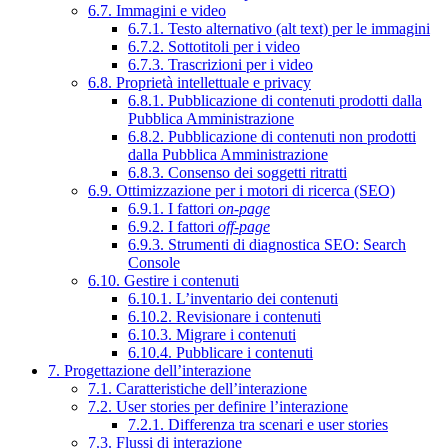
6.7. Immagini e video
6.7.1. Testo alternativo (alt text) per le immagini
6.7.2. Sottotitoli per i video
6.7.3. Trascrizioni per i video
6.8. Proprietà intellettuale e privacy
6.8.1. Pubblicazione di contenuti prodotti dalla
Pubblica Amministrazione
6.8.2. Pubblicazione di contenuti non prodotti
dalla Pubblica Amministrazione
6.8.3. Consenso dei soggetti ritratti
6.9. Ottimizzazione per i motori di ricerca (SEO)
6.9.1. I fattori
on-page
6.9.2. I fattori
off-page
6.9.3. Strumenti di diagnostica SEO: Search
Console
6.10. Gestire i contenuti
6.10.1. L’inventario dei contenuti
6.10.2. Revisionare i contenuti
6.10.3. Migrare i contenuti
6.10.4. Pubblicare i contenuti
7. Progettazione dell’interazione
7.1. Caratteristiche dell’interazione
7.2. User stories per definire l’interazione
7.2.1. Differenza tra scenari e user stories
7.3. Flussi di interazione