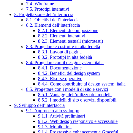
7.4. Wireframe
7.5. Prototipi interattivi
8. Progettazione dell’interfaccia
8.1. Obiettivi dell’interfaccia
8.2. Elementi dell’interfaccia
8.2.1. Elementi di composizione
8.2.2. Elementi interattivi
8.2.3. Elementi testuali (microtesti)
8.3. Progettare e costruire in alta fedeltà
8.3.1. Layout di pagina
8.3.2. Prototipi in alta fedeltà
8.4. Progettare con il design system .italia
8.4.1. Documentazione
8.4.2. Benefici del design system
8.4.3. Risorse operative
8.4.4. Come contribuire al design system .italia
8.5. Progettare con i modelli di sito e servizi
8.5.1. Vantaggi dell’utilizzo dei modelli
8.5.2. I modelli di sito e servizi disponibili
9. Sviluppo dell’interfaccia
9.1. Approccio allo sviluppo
9.1.1. Attività preliminari
9.1.2. Web design responsivo e accessibile
9.1.3. Mobile first
9.1.4. Progressive enhancement e Graceful