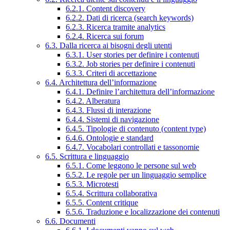
6.2.1. Content discovery
6.2.2. Dati di ricerca (search keywords)
6.2.3. Ricerca tramite analytics
6.2.4. Ricerca sui forum
6.3. Dalla ricerca ai bisogni degli utenti
6.3.1. User stories per definire i contenuti
6.3.2. Job stories per definire i contenuti
6.3.3. Criteri di accettazione
6.4. Architettura dell’informazione
6.4.1. Definire l’architettura dell’informazione
6.4.2. Alberatura
6.4.3. Flussi di interazione
6.4.4. Sistemi di navigazione
6.4.5. Tipologie di contenuto (content type)
6.4.6. Ontologie e standard
6.4.7. Vocabolari controllati e tassonomie
6.5. Scrittura e linguaggio
6.5.1. Come leggono le persone sul web
6.5.2. Le regole per un linguaggio semplice
6.5.3. Microtesti
6.5.4. Scrittura collaborativa
6.5.5. Content critique
6.5.6. Traduzione e localizzazione dei contenuti
6.6. Documenti