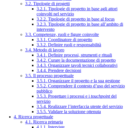
3.2. Tipologie di progetti
3.2.1. Tipologie di progetto in base agli attori
coinvolti nel servizio
3.2.2. Tipologie di progetto in base al focus
3.2.3. Tipologie di progetto in base all’ambito di
intervento
3.3. Competenze, ruoli e figure coinvolte
3.3.1. Coordinatore di progetto
3.3.2. Definire ruoli e responsabilità
3.4. Metodo di lavoro
3.4.1. Definire processi, strumenti e rituali
3.4.2. Curare la documentazione di progetto
3.4.3. Organizzare tavoli tecnici collaborativi
3.4.4. Prendere decisioni
3.5. Il processo progettuale
3.5.1. Organizzare il progetto e la sua gestione
3.5.2. Comprendere il contesto d’uso del servizio
pubblico
3.5.3. Progettare i processi e i
touchpoint
del
servizio
3.5.4. Realizzare l’interfaccia utente del servizio
3.5.5. Validare la soluzione ottenuta
4. Ricerca progettuale
4.1. Ricerca primaria
4.1.1. Interviste