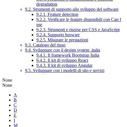
degradation
9.2. Strumenti di supporto allo sviluppo del software
9.2.1. Feature detection
9.2.2. Verificare le feature disponibili con Can I
use
9.2.3. Strumenti e risorse per CSS e JavaScript
9.2.4. Supporto browser
9.2.5. Misurare le prestazioni
9.3. Catalogo del riuso
9.4. Sviluppare con il design system .italia
9.4.1. Il framework Bootstrap Italia
9.4.2. Il kit di sviluppo React
9.4.3. Il kit di sviluppo Angular
9.5. Sviluppare con i modelli di sito e servizi
None
None
A
B
C
D
E
I
M