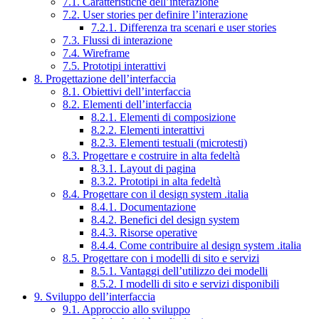
7.1. Caratteristiche dell’interazione
7.2. User stories per definire l’interazione
7.2.1. Differenza tra scenari e user stories
7.3. Flussi di interazione
7.4. Wireframe
7.5. Prototipi interattivi
8. Progettazione dell’interfaccia
8.1. Obiettivi dell’interfaccia
8.2. Elementi dell’interfaccia
8.2.1. Elementi di composizione
8.2.2. Elementi interattivi
8.2.3. Elementi testuali (microtesti)
8.3. Progettare e costruire in alta fedeltà
8.3.1. Layout di pagina
8.3.2. Prototipi in alta fedeltà
8.4. Progettare con il design system .italia
8.4.1. Documentazione
8.4.2. Benefici del design system
8.4.3. Risorse operative
8.4.4. Come contribuire al design system .italia
8.5. Progettare con i modelli di sito e servizi
8.5.1. Vantaggi dell’utilizzo dei modelli
8.5.2. I modelli di sito e servizi disponibili
9. Sviluppo dell’interfaccia
9.1. Approccio allo sviluppo