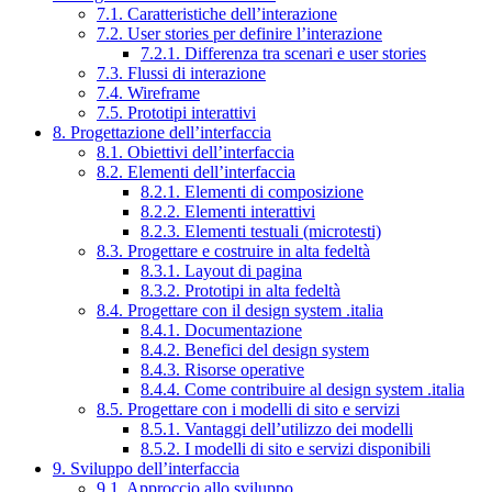
7.1. Caratteristiche dell’interazione
7.2. User stories per definire l’interazione
7.2.1. Differenza tra scenari e user stories
7.3. Flussi di interazione
7.4. Wireframe
7.5. Prototipi interattivi
8. Progettazione dell’interfaccia
8.1. Obiettivi dell’interfaccia
8.2. Elementi dell’interfaccia
8.2.1. Elementi di composizione
8.2.2. Elementi interattivi
8.2.3. Elementi testuali (microtesti)
8.3. Progettare e costruire in alta fedeltà
8.3.1. Layout di pagina
8.3.2. Prototipi in alta fedeltà
8.4. Progettare con il design system .italia
8.4.1. Documentazione
8.4.2. Benefici del design system
8.4.3. Risorse operative
8.4.4. Come contribuire al design system .italia
8.5. Progettare con i modelli di sito e servizi
8.5.1. Vantaggi dell’utilizzo dei modelli
8.5.2. I modelli di sito e servizi disponibili
9. Sviluppo dell’interfaccia
9.1. Approccio allo sviluppo