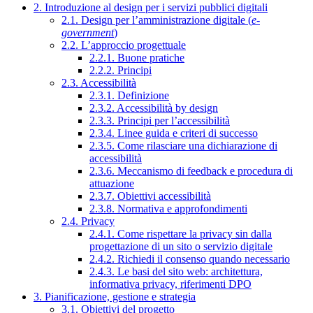
2. Introduzione al design per i servizi pubblici digitali
2.1. Design per l’amministrazione digitale (
e-
government
)
2.2. L’approccio progettuale
2.2.1. Buone pratiche
2.2.2. Principi
2.3. Accessibilità
2.3.1. Definizione
2.3.2. Accessibilità by design
2.3.3. Principi per l’accessibilità
2.3.4. Linee guida e criteri di successo
2.3.5. Come rilasciare una dichiarazione di
accessibilità
2.3.6. Meccanismo di feedback e procedura di
attuazione
2.3.7. Obiettivi accessibilità
2.3.8. Normativa e approfondimenti
2.4. Privacy
2.4.1. Come rispettare la privacy sin dalla
progettazione di un sito o servizio digitale
2.4.2. Richiedi il consenso quando necessario
2.4.3. Le basi del sito web: architettura,
informativa privacy, riferimenti DPO
3. Pianificazione, gestione e strategia
3.1. Obiettivi del progetto