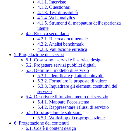
4.1.1. Interviste
4.1.2. Questionari
4.1.3. Test di usabilità
4.1.4. Web analytics
4.1.5. Strumenti di mappatura dell’esperienza
utente
4.2. Ricerca secondaria
4.2.1. Ricerca documentale
4.2.2. Analisi benchmark
4.2.3. Valutazione euristica
5. Progettazione dei servizi
5.1. Cosa sono i servizi e il service design
5.2. Progettare servizi pubblici digitali
5.3. Definire il modello di servizio
5.3.1. Identificare gli attori coinvolti
5.3.2. Formulare la proposta di valore
5.3.3. Inquadrare gli elementi costitutivi del
servizio
5.4. Descrivere il funzionamento del servizio
5.4.1. Mappare l’ecosistema
5.4.2. Rappresentare i flussi di servizio
5.5. Co-progettare le soluzioni
5.5.1. Workshop di co-progettazione
6. Progettazione dei contenuti
6.1. Cos’è il content design