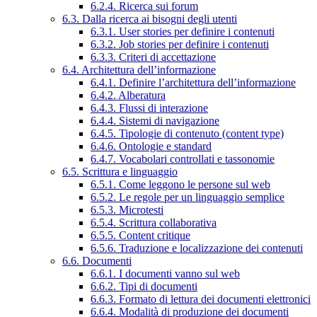
6.2.4. Ricerca sui forum
6.3. Dalla ricerca ai bisogni degli utenti
6.3.1. User stories per definire i contenuti
6.3.2. Job stories per definire i contenuti
6.3.3. Criteri di accettazione
6.4. Architettura dell’informazione
6.4.1. Definire l’architettura dell’informazione
6.4.2. Alberatura
6.4.3. Flussi di interazione
6.4.4. Sistemi di navigazione
6.4.5. Tipologie di contenuto (content type)
6.4.6. Ontologie e standard
6.4.7. Vocabolari controllati e tassonomie
6.5. Scrittura e linguaggio
6.5.1. Come leggono le persone sul web
6.5.2. Le regole per un linguaggio semplice
6.5.3. Microtesti
6.5.4. Scrittura collaborativa
6.5.5. Content critique
6.5.6. Traduzione e localizzazione dei contenuti
6.6. Documenti
6.6.1. I documenti vanno sul web
6.6.2. Tipi di documenti
6.6.3. Formato di lettura dei documenti elettronici
6.6.4. Modalità di produzione dei documenti