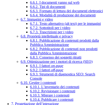
6.6.1. I documenti vanno sul web
6.6.2. Tipi di documenti
6.6.3. Formato di lettura dei documenti elettronici
6.6.4. Modalità di produzione dei documenti
6.7. Immagini e video
6.7.1. Testo alternativo (alt text) per le immagini
6.7.2. Sottotitoli per i video
6.7.3. Trascrizioni per i video
6.8. Proprietà intellettuale e privacy
6.8.1. Pubblicazione di contenuti prodotti dalla
Pubblica Amministrazione
6.8.2. Pubblicazione di contenuti non prodotti
dalla Pubblica Amministrazione
6.8.3. Consenso dei soggetti ritratti
6.9. Ottimizzazione per i motori di ricerca (SEO)
6.9.1. I fattori
on-page
6.9.2. I fattori
off-page
6.9.3. Strumenti di diagnostica SEO: Search
Console
6.10. Gestire i contenuti
6.10.1. L’inventario dei contenuti
6.10.2. Revisionare i contenuti
6.10.3. Migrare i contenuti
6.10.4. Pubblicare i contenuti
7. Progettazione dell’interazione