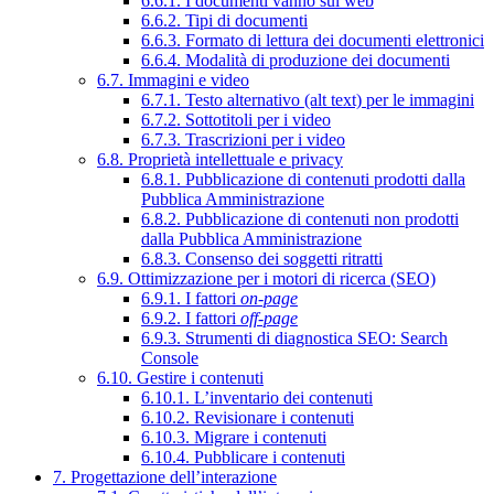
6.6.1. I documenti vanno sul web
6.6.2. Tipi di documenti
6.6.3. Formato di lettura dei documenti elettronici
6.6.4. Modalità di produzione dei documenti
6.7. Immagini e video
6.7.1. Testo alternativo (alt text) per le immagini
6.7.2. Sottotitoli per i video
6.7.3. Trascrizioni per i video
6.8. Proprietà intellettuale e privacy
6.8.1. Pubblicazione di contenuti prodotti dalla
Pubblica Amministrazione
6.8.2. Pubblicazione di contenuti non prodotti
dalla Pubblica Amministrazione
6.8.3. Consenso dei soggetti ritratti
6.9. Ottimizzazione per i motori di ricerca (SEO)
6.9.1. I fattori
on-page
6.9.2. I fattori
off-page
6.9.3. Strumenti di diagnostica SEO: Search
Console
6.10. Gestire i contenuti
6.10.1. L’inventario dei contenuti
6.10.2. Revisionare i contenuti
6.10.3. Migrare i contenuti
6.10.4. Pubblicare i contenuti
7. Progettazione dell’interazione