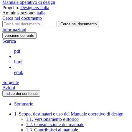
Manuale operativo di design
Progetto:
Designers Italia
Amministrazione:
italia
Cerca nel documento
Cerca nel documento
Informazioni
versione-corrente
Scarica
pdf
html
epub
Sorgente
Azioni
indice dei contenuti
Sommario
1. Scopo, destinatari e uso del Manuale operativo di design
1.1. Versionamento e storico
1.2. Consultazione del manuale
1.3. Contribuisci al manuale