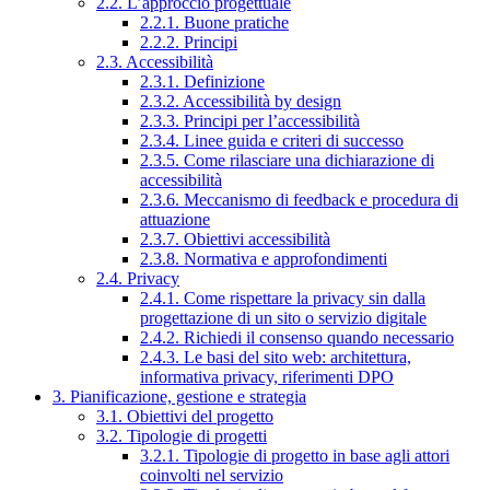
2.2. L’approccio progettuale
2.2.1. Buone pratiche
2.2.2. Principi
2.3. Accessibilità
2.3.1. Definizione
2.3.2. Accessibilità by design
2.3.3. Principi per l’accessibilità
2.3.4. Linee guida e criteri di successo
2.3.5. Come rilasciare una dichiarazione di
accessibilità
2.3.6. Meccanismo di feedback e procedura di
attuazione
2.3.7. Obiettivi accessibilità
2.3.8. Normativa e approfondimenti
2.4. Privacy
2.4.1. Come rispettare la privacy sin dalla
progettazione di un sito o servizio digitale
2.4.2. Richiedi il consenso quando necessario
2.4.3. Le basi del sito web: architettura,
informativa privacy, riferimenti DPO
3. Pianificazione, gestione e strategia
3.1. Obiettivi del progetto
3.2. Tipologie di progetti
3.2.1. Tipologie di progetto in base agli attori
coinvolti nel servizio