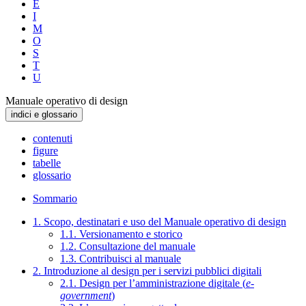
E
I
M
O
S
T
U
Manuale operativo di design
indici e glossario
contenuti
figure
tabelle
glossario
Sommario
1. Scopo, destinatari e uso del Manuale operativo di design
1.1. Versionamento e storico
1.2. Consultazione del manuale
1.3. Contribuisci al manuale
2. Introduzione al design per i servizi pubblici digitali
2.1. Design per l’amministrazione digitale (
e-
government
)