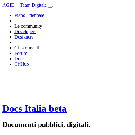
AGID
+
Team Digitale
Piano Triennale
Le community
Developers
Designers
Gli strumenti
Forum
Docs
GitHub
Docs Italia
beta
Documenti pubblici, digitali.