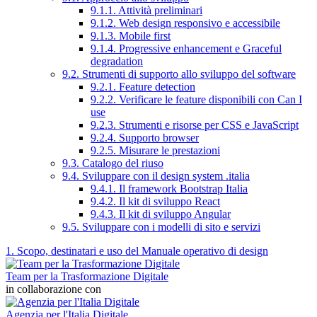
9.1.1. Attività preliminari
9.1.2. Web design responsivo e accessibile
9.1.3. Mobile first
9.1.4. Progressive enhancement e Graceful
degradation
9.2. Strumenti di supporto allo sviluppo del software
9.2.1. Feature detection
9.2.2. Verificare le feature disponibili con Can I
use
9.2.3. Strumenti e risorse per CSS e JavaScript
9.2.4. Supporto browser
9.2.5. Misurare le prestazioni
9.3. Catalogo del riuso
9.4. Sviluppare con il design system .italia
9.4.1. Il framework Bootstrap Italia
9.4.2. Il kit di sviluppo React
9.4.3. Il kit di sviluppo Angular
9.5. Sviluppare con i modelli di sito e servizi
1. Scopo, destinatari e uso del Manuale operativo di design
Team per la Trasformazione Digitale
in collaborazione con
Agenzia per l'Italia Digitale