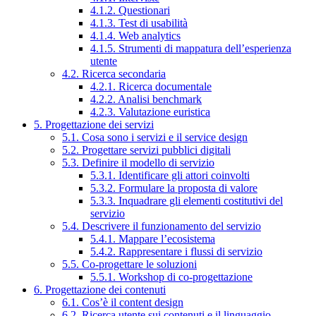
4.1.2. Questionari
4.1.3. Test di usabilità
4.1.4. Web analytics
4.1.5. Strumenti di mappatura dell’esperienza
utente
4.2. Ricerca secondaria
4.2.1. Ricerca documentale
4.2.2. Analisi benchmark
4.2.3. Valutazione euristica
5. Progettazione dei servizi
5.1. Cosa sono i servizi e il service design
5.2. Progettare servizi pubblici digitali
5.3. Definire il modello di servizio
5.3.1. Identificare gli attori coinvolti
5.3.2. Formulare la proposta di valore
5.3.3. Inquadrare gli elementi costitutivi del
servizio
5.4. Descrivere il funzionamento del servizio
5.4.1. Mappare l’ecosistema
5.4.2. Rappresentare i flussi di servizio
5.5. Co-progettare le soluzioni
5.5.1. Workshop di co-progettazione
6. Progettazione dei contenuti
6.1. Cos’è il content design
6.2. Ricerca utente sui contenuti e il linguaggio