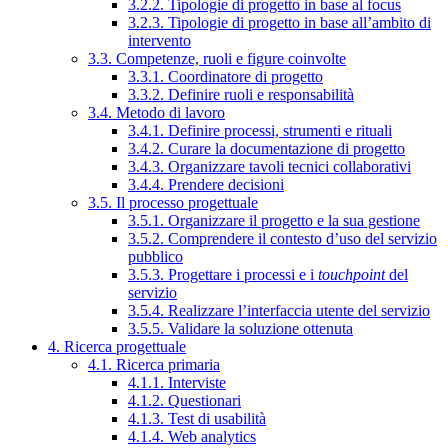
3.2.2. Tipologie di progetto in base al focus
3.2.3. Tipologie di progetto in base all’ambito di
intervento
3.3. Competenze, ruoli e figure coinvolte
3.3.1. Coordinatore di progetto
3.3.2. Definire ruoli e responsabilità
3.4. Metodo di lavoro
3.4.1. Definire processi, strumenti e rituali
3.4.2. Curare la documentazione di progetto
3.4.3. Organizzare tavoli tecnici collaborativi
3.4.4. Prendere decisioni
3.5. Il processo progettuale
3.5.1. Organizzare il progetto e la sua gestione
3.5.2. Comprendere il contesto d’uso del servizio
pubblico
3.5.3. Progettare i processi e i
touchpoint
del
servizio
3.5.4. Realizzare l’interfaccia utente del servizio
3.5.5. Validare la soluzione ottenuta
4. Ricerca progettuale
4.1. Ricerca primaria
4.1.1. Interviste
4.1.2. Questionari
4.1.3. Test di usabilità
4.1.4. Web analytics