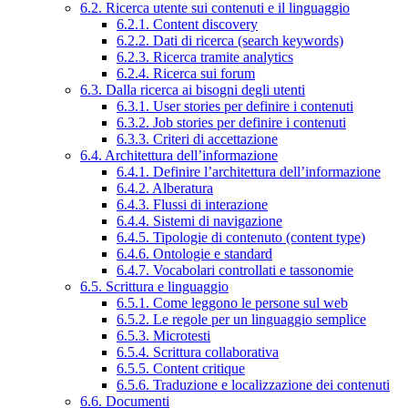
6.2. Ricerca utente sui contenuti e il linguaggio
6.2.1. Content discovery
6.2.2. Dati di ricerca (search keywords)
6.2.3. Ricerca tramite analytics
6.2.4. Ricerca sui forum
6.3. Dalla ricerca ai bisogni degli utenti
6.3.1. User stories per definire i contenuti
6.3.2. Job stories per definire i contenuti
6.3.3. Criteri di accettazione
6.4. Architettura dell’informazione
6.4.1. Definire l’architettura dell’informazione
6.4.2. Alberatura
6.4.3. Flussi di interazione
6.4.4. Sistemi di navigazione
6.4.5. Tipologie di contenuto (content type)
6.4.6. Ontologie e standard
6.4.7. Vocabolari controllati e tassonomie
6.5. Scrittura e linguaggio
6.5.1. Come leggono le persone sul web
6.5.2. Le regole per un linguaggio semplice
6.5.3. Microtesti
6.5.4. Scrittura collaborativa
6.5.5. Content critique
6.5.6. Traduzione e localizzazione dei contenuti
6.6. Documenti