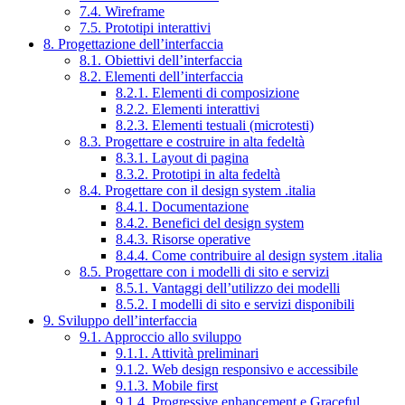
7.4. Wireframe
7.5. Prototipi interattivi
8. Progettazione dell’interfaccia
8.1. Obiettivi dell’interfaccia
8.2. Elementi dell’interfaccia
8.2.1. Elementi di composizione
8.2.2. Elementi interattivi
8.2.3. Elementi testuali (microtesti)
8.3. Progettare e costruire in alta fedeltà
8.3.1. Layout di pagina
8.3.2. Prototipi in alta fedeltà
8.4. Progettare con il design system .italia
8.4.1. Documentazione
8.4.2. Benefici del design system
8.4.3. Risorse operative
8.4.4. Come contribuire al design system .italia
8.5. Progettare con i modelli di sito e servizi
8.5.1. Vantaggi dell’utilizzo dei modelli
8.5.2. I modelli di sito e servizi disponibili
9. Sviluppo dell’interfaccia
9.1. Approccio allo sviluppo
9.1.1. Attività preliminari
9.1.2. Web design responsivo e accessibile
9.1.3. Mobile first
9.1.4. Progressive enhancement e Graceful