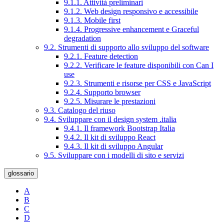
9.1.1. Attività preliminari
9.1.2. Web design responsivo e accessibile
9.1.3. Mobile first
9.1.4. Progressive enhancement e Graceful
degradation
9.2. Strumenti di supporto allo sviluppo del software
9.2.1. Feature detection
9.2.2. Verificare le feature disponibili con Can I
use
9.2.3. Strumenti e risorse per CSS e JavaScript
9.2.4. Supporto browser
9.2.5. Misurare le prestazioni
9.3. Catalogo del riuso
9.4. Sviluppare con il design system .italia
9.4.1. Il framework Bootstrap Italia
9.4.2. Il kit di sviluppo React
9.4.3. Il kit di sviluppo Angular
9.5. Sviluppare con i modelli di sito e servizi
glossario
A
B
C
D