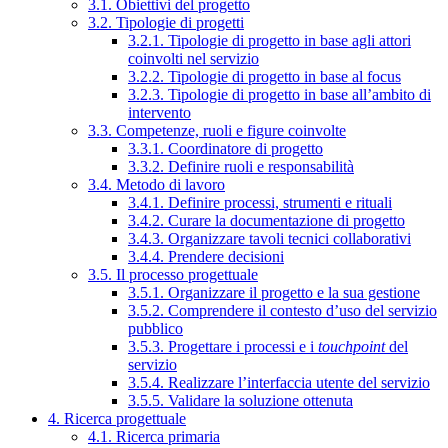
3.1. Obiettivi del progetto
3.2. Tipologie di progetti
3.2.1. Tipologie di progetto in base agli attori
coinvolti nel servizio
3.2.2. Tipologie di progetto in base al focus
3.2.3. Tipologie di progetto in base all’ambito di
intervento
3.3. Competenze, ruoli e figure coinvolte
3.3.1. Coordinatore di progetto
3.3.2. Definire ruoli e responsabilità
3.4. Metodo di lavoro
3.4.1. Definire processi, strumenti e rituali
3.4.2. Curare la documentazione di progetto
3.4.3. Organizzare tavoli tecnici collaborativi
3.4.4. Prendere decisioni
3.5. Il processo progettuale
3.5.1. Organizzare il progetto e la sua gestione
3.5.2. Comprendere il contesto d’uso del servizio
pubblico
3.5.3. Progettare i processi e i
touchpoint
del
servizio
3.5.4. Realizzare l’interfaccia utente del servizio
3.5.5. Validare la soluzione ottenuta
4. Ricerca progettuale
4.1. Ricerca primaria