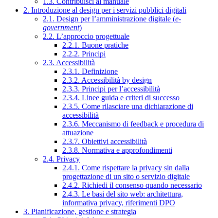
1.3. Contribuisci al manuale
2. Introduzione al design per i servizi pubblici digitali
2.1. Design per l’amministrazione digitale (
e-
government
)
2.2. L’approccio progettuale
2.2.1. Buone pratiche
2.2.2. Principi
2.3. Accessibilità
2.3.1. Definizione
2.3.2. Accessibilità by design
2.3.3. Principi per l’accessibilità
2.3.4. Linee guida e criteri di successo
2.3.5. Come rilasciare una dichiarazione di
accessibilità
2.3.6. Meccanismo di feedback e procedura di
attuazione
2.3.7. Obiettivi accessibilità
2.3.8. Normativa e approfondimenti
2.4. Privacy
2.4.1. Come rispettare la privacy sin dalla
progettazione di un sito o servizio digitale
2.4.2. Richiedi il consenso quando necessario
2.4.3. Le basi del sito web: architettura,
informativa privacy, riferimenti DPO
3. Pianificazione, gestione e strategia