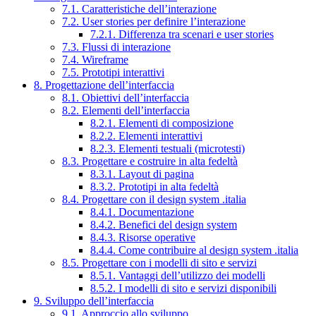
7.1. Caratteristiche dell’interazione
7.2. User stories per definire l’interazione
7.2.1. Differenza tra scenari e user stories
7.3. Flussi di interazione
7.4. Wireframe
7.5. Prototipi interattivi
8. Progettazione dell’interfaccia
8.1. Obiettivi dell’interfaccia
8.2. Elementi dell’interfaccia
8.2.1. Elementi di composizione
8.2.2. Elementi interattivi
8.2.3. Elementi testuali (microtesti)
8.3. Progettare e costruire in alta fedeltà
8.3.1. Layout di pagina
8.3.2. Prototipi in alta fedeltà
8.4. Progettare con il design system .italia
8.4.1. Documentazione
8.4.2. Benefici del design system
8.4.3. Risorse operative
8.4.4. Come contribuire al design system .italia
8.5. Progettare con i modelli di sito e servizi
8.5.1. Vantaggi dell’utilizzo dei modelli
8.5.2. I modelli di sito e servizi disponibili
9. Sviluppo dell’interfaccia
9.1. Approccio allo sviluppo