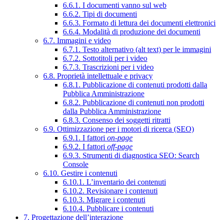
6.6.1. I documenti vanno sul web
6.6.2. Tipi di documenti
6.6.3. Formato di lettura dei documenti elettronici
6.6.4. Modalità di produzione dei documenti
6.7. Immagini e video
6.7.1. Testo alternativo (alt text) per le immagini
6.7.2. Sottotitoli per i video
6.7.3. Trascrizioni per i video
6.8. Proprietà intellettuale e privacy
6.8.1. Pubblicazione di contenuti prodotti dalla
Pubblica Amministrazione
6.8.2. Pubblicazione di contenuti non prodotti
dalla Pubblica Amministrazione
6.8.3. Consenso dei soggetti ritratti
6.9. Ottimizzazione per i motori di ricerca (SEO)
6.9.1. I fattori
on-page
6.9.2. I fattori
off-page
6.9.3. Strumenti di diagnostica SEO: Search
Console
6.10. Gestire i contenuti
6.10.1. L’inventario dei contenuti
6.10.2. Revisionare i contenuti
6.10.3. Migrare i contenuti
6.10.4. Pubblicare i contenuti
7. Progettazione dell’interazione