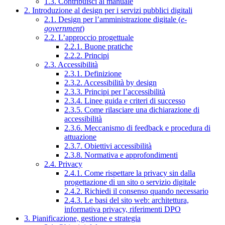
1.3. Contribuisci al manuale
2. Introduzione al design per i servizi pubblici digitali
2.1. Design per l’amministrazione digitale (
e-
government
)
2.2. L’approccio progettuale
2.2.1. Buone pratiche
2.2.2. Principi
2.3. Accessibilità
2.3.1. Definizione
2.3.2. Accessibilità by design
2.3.3. Principi per l’accessibilità
2.3.4. Linee guida e criteri di successo
2.3.5. Come rilasciare una dichiarazione di
accessibilità
2.3.6. Meccanismo di feedback e procedura di
attuazione
2.3.7. Obiettivi accessibilità
2.3.8. Normativa e approfondimenti
2.4. Privacy
2.4.1. Come rispettare la privacy sin dalla
progettazione di un sito o servizio digitale
2.4.2. Richiedi il consenso quando necessario
2.4.3. Le basi del sito web: architettura,
informativa privacy, riferimenti DPO
3. Pianificazione, gestione e strategia