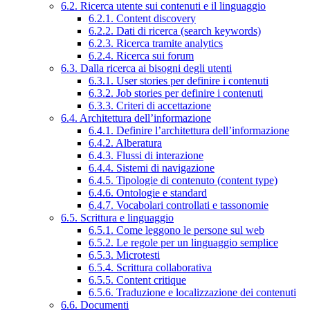
6.2. Ricerca utente sui contenuti e il linguaggio
6.2.1. Content discovery
6.2.2. Dati di ricerca (search keywords)
6.2.3. Ricerca tramite analytics
6.2.4. Ricerca sui forum
6.3. Dalla ricerca ai bisogni degli utenti
6.3.1. User stories per definire i contenuti
6.3.2. Job stories per definire i contenuti
6.3.3. Criteri di accettazione
6.4. Architettura dell’informazione
6.4.1. Definire l’architettura dell’informazione
6.4.2. Alberatura
6.4.3. Flussi di interazione
6.4.4. Sistemi di navigazione
6.4.5. Tipologie di contenuto (content type)
6.4.6. Ontologie e standard
6.4.7. Vocabolari controllati e tassonomie
6.5. Scrittura e linguaggio
6.5.1. Come leggono le persone sul web
6.5.2. Le regole per un linguaggio semplice
6.5.3. Microtesti
6.5.4. Scrittura collaborativa
6.5.5. Content critique
6.5.6. Traduzione e localizzazione dei contenuti
6.6. Documenti