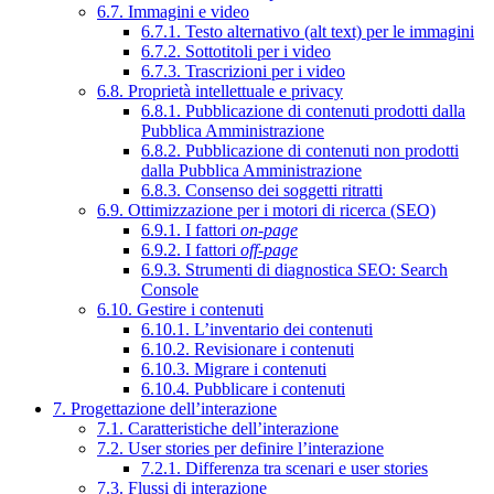
6.7. Immagini e video
6.7.1. Testo alternativo (alt text) per le immagini
6.7.2. Sottotitoli per i video
6.7.3. Trascrizioni per i video
6.8. Proprietà intellettuale e privacy
6.8.1. Pubblicazione di contenuti prodotti dalla
Pubblica Amministrazione
6.8.2. Pubblicazione di contenuti non prodotti
dalla Pubblica Amministrazione
6.8.3. Consenso dei soggetti ritratti
6.9. Ottimizzazione per i motori di ricerca (SEO)
6.9.1. I fattori
on-page
6.9.2. I fattori
off-page
6.9.3. Strumenti di diagnostica SEO: Search
Console
6.10. Gestire i contenuti
6.10.1. L’inventario dei contenuti
6.10.2. Revisionare i contenuti
6.10.3. Migrare i contenuti
6.10.4. Pubblicare i contenuti
7. Progettazione dell’interazione
7.1. Caratteristiche dell’interazione
7.2. User stories per definire l’interazione
7.2.1. Differenza tra scenari e user stories
7.3. Flussi di interazione