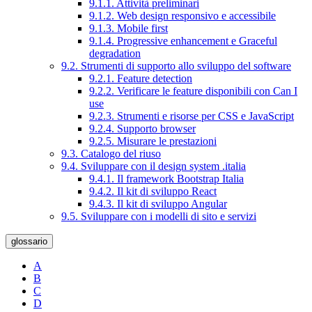
9.1.1. Attività preliminari
9.1.2. Web design responsivo e accessibile
9.1.3. Mobile first
9.1.4. Progressive enhancement e Graceful
degradation
9.2. Strumenti di supporto allo sviluppo del software
9.2.1. Feature detection
9.2.2. Verificare le feature disponibili con Can I
use
9.2.3. Strumenti e risorse per CSS e JavaScript
9.2.4. Supporto browser
9.2.5. Misurare le prestazioni
9.3. Catalogo del riuso
9.4. Sviluppare con il design system .italia
9.4.1. Il framework Bootstrap Italia
9.4.2. Il kit di sviluppo React
9.4.3. Il kit di sviluppo Angular
9.5. Sviluppare con i modelli di sito e servizi
glossario
A
B
C
D