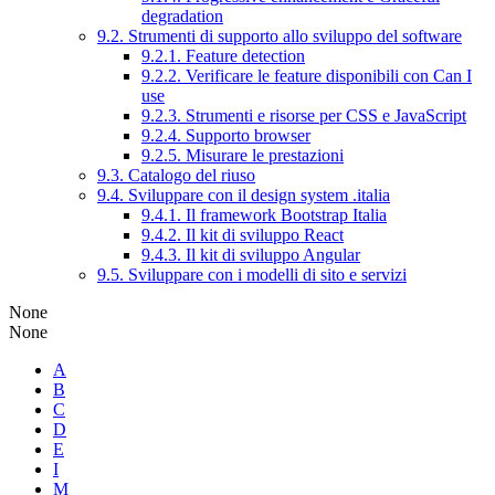
degradation
9.2. Strumenti di supporto allo sviluppo del software
9.2.1. Feature detection
9.2.2. Verificare le feature disponibili con Can I
use
9.2.3. Strumenti e risorse per CSS e JavaScript
9.2.4. Supporto browser
9.2.5. Misurare le prestazioni
9.3. Catalogo del riuso
9.4. Sviluppare con il design system .italia
9.4.1. Il framework Bootstrap Italia
9.4.2. Il kit di sviluppo React
9.4.3. Il kit di sviluppo Angular
9.5. Sviluppare con i modelli di sito e servizi
None
None
A
B
C
D
E
I
M