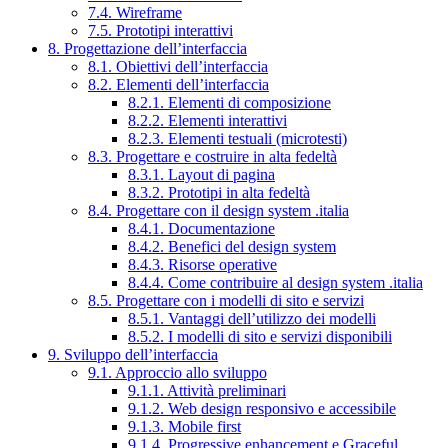
7.4. Wireframe
7.5. Prototipi interattivi
8. Progettazione dell’interfaccia
8.1. Obiettivi dell’interfaccia
8.2. Elementi dell’interfaccia
8.2.1. Elementi di composizione
8.2.2. Elementi interattivi
8.2.3. Elementi testuali (microtesti)
8.3. Progettare e costruire in alta fedeltà
8.3.1. Layout di pagina
8.3.2. Prototipi in alta fedeltà
8.4. Progettare con il design system .italia
8.4.1. Documentazione
8.4.2. Benefici del design system
8.4.3. Risorse operative
8.4.4. Come contribuire al design system .italia
8.5. Progettare con i modelli di sito e servizi
8.5.1. Vantaggi dell’utilizzo dei modelli
8.5.2. I modelli di sito e servizi disponibili
9. Sviluppo dell’interfaccia
9.1. Approccio allo sviluppo
9.1.1. Attività preliminari
9.1.2. Web design responsivo e accessibile
9.1.3. Mobile first
9.1.4. Progressive enhancement e Graceful