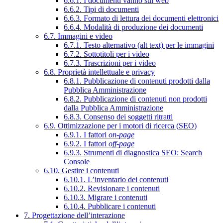
6.6.1. I documenti vanno sul web
6.6.2. Tipi di documenti
6.6.3. Formato di lettura dei documenti elettronici
6.6.4. Modalità di produzione dei documenti
6.7. Immagini e video
6.7.1. Testo alternativo (alt text) per le immagini
6.7.2. Sottotitoli per i video
6.7.3. Trascrizioni per i video
6.8. Proprietà intellettuale e privacy
6.8.1. Pubblicazione di contenuti prodotti dalla
Pubblica Amministrazione
6.8.2. Pubblicazione di contenuti non prodotti
dalla Pubblica Amministrazione
6.8.3. Consenso dei soggetti ritratti
6.9. Ottimizzazione per i motori di ricerca (SEO)
6.9.1. I fattori
on-page
6.9.2. I fattori
off-page
6.9.3. Strumenti di diagnostica SEO: Search
Console
6.10. Gestire i contenuti
6.10.1. L’inventario dei contenuti
6.10.2. Revisionare i contenuti
6.10.3. Migrare i contenuti
6.10.4. Pubblicare i contenuti
7. Progettazione dell’interazione