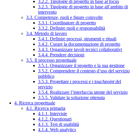
3.2.2. Tipologie di progetto in base al focus
3.2.3. Tipologie di progetto in base all’ambito di
intervento
3.3. Competenze, ruoli e figure coinvolte
3.3.1. Coordinatore di progetto
3.3.2. Definire ruoli e responsabilità
3.4. Metodo di lavoro
3.4.1. Definire processi, strumenti e rituali
3.4.2. Curare la documentazione di progetto
3.4.3. Organizzare tavoli tecnici collaborativi
3.4.4. Prendere decisioni
3.5. Il processo progettuale
3.5.1. Organizzare il progetto e la sua gestione
3.5.2. Comprendere il contesto d’uso del servizio
pubblico
3.5.3. Progettare i processi e i
touchpoint
del
servizio
3.5.4. Realizzare l’interfaccia utente del servizio
3.5.5. Validare la soluzione ottenuta
4. Ricerca progettuale
4.1. Ricerca primaria
4.1.1. Interviste
4.1.2. Questionari
4.1.3. Test di usabilità
4.1.4. Web analytics