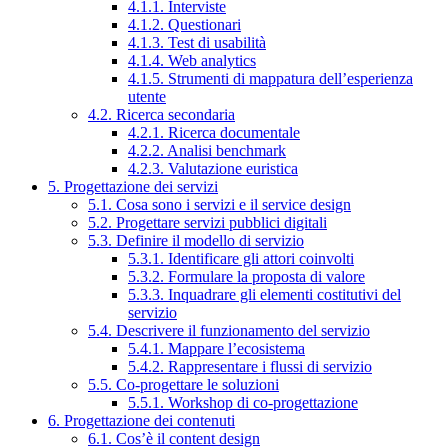
4.1.1. Interviste
4.1.2. Questionari
4.1.3. Test di usabilità
4.1.4. Web analytics
4.1.5. Strumenti di mappatura dell’esperienza
utente
4.2. Ricerca secondaria
4.2.1. Ricerca documentale
4.2.2. Analisi benchmark
4.2.3. Valutazione euristica
5. Progettazione dei servizi
5.1. Cosa sono i servizi e il service design
5.2. Progettare servizi pubblici digitali
5.3. Definire il modello di servizio
5.3.1. Identificare gli attori coinvolti
5.3.2. Formulare la proposta di valore
5.3.3. Inquadrare gli elementi costitutivi del
servizio
5.4. Descrivere il funzionamento del servizio
5.4.1. Mappare l’ecosistema
5.4.2. Rappresentare i flussi di servizio
5.5. Co-progettare le soluzioni
5.5.1. Workshop di co-progettazione
6. Progettazione dei contenuti
6.1. Cos’è il content design