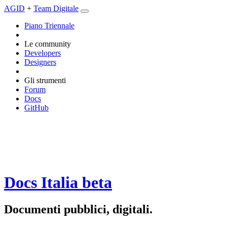
AGID
+
Team Digitale
Piano Triennale
Le community
Developers
Designers
Gli strumenti
Forum
Docs
GitHub
Docs Italia
beta
Documenti pubblici, digitali.