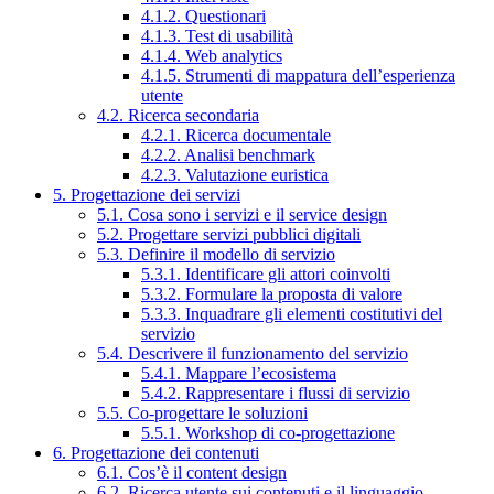
4.1.2. Questionari
4.1.3. Test di usabilità
4.1.4. Web analytics
4.1.5. Strumenti di mappatura dell’esperienza
utente
4.2. Ricerca secondaria
4.2.1. Ricerca documentale
4.2.2. Analisi benchmark
4.2.3. Valutazione euristica
5. Progettazione dei servizi
5.1. Cosa sono i servizi e il service design
5.2. Progettare servizi pubblici digitali
5.3. Definire il modello di servizio
5.3.1. Identificare gli attori coinvolti
5.3.2. Formulare la proposta di valore
5.3.3. Inquadrare gli elementi costitutivi del
servizio
5.4. Descrivere il funzionamento del servizio
5.4.1. Mappare l’ecosistema
5.4.2. Rappresentare i flussi di servizio
5.5. Co-progettare le soluzioni
5.5.1. Workshop di co-progettazione
6. Progettazione dei contenuti
6.1. Cos’è il content design
6.2. Ricerca utente sui contenuti e il linguaggio