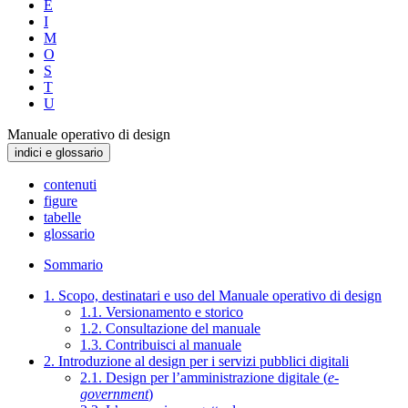
E
I
M
O
S
T
U
Manuale operativo di design
indici e glossario
contenuti
figure
tabelle
glossario
Sommario
1. Scopo, destinatari e uso del Manuale operativo di design
1.1. Versionamento e storico
1.2. Consultazione del manuale
1.3. Contribuisci al manuale
2. Introduzione al design per i servizi pubblici digitali
2.1. Design per l’amministrazione digitale (
e-
government
)