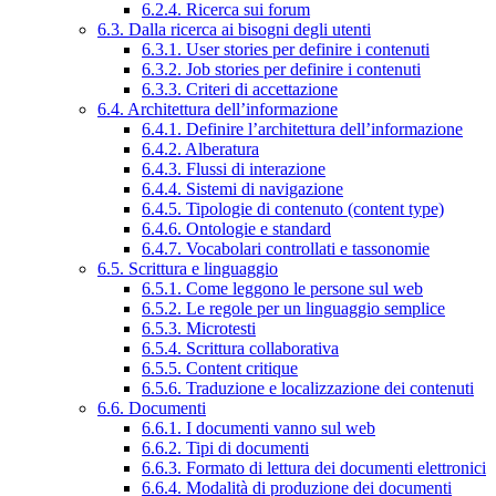
6.2.4. Ricerca sui forum
6.3. Dalla ricerca ai bisogni degli utenti
6.3.1. User stories per definire i contenuti
6.3.2. Job stories per definire i contenuti
6.3.3. Criteri di accettazione
6.4. Architettura dell’informazione
6.4.1. Definire l’architettura dell’informazione
6.4.2. Alberatura
6.4.3. Flussi di interazione
6.4.4. Sistemi di navigazione
6.4.5. Tipologie di contenuto (content type)
6.4.6. Ontologie e standard
6.4.7. Vocabolari controllati e tassonomie
6.5. Scrittura e linguaggio
6.5.1. Come leggono le persone sul web
6.5.2. Le regole per un linguaggio semplice
6.5.3. Microtesti
6.5.4. Scrittura collaborativa
6.5.5. Content critique
6.5.6. Traduzione e localizzazione dei contenuti
6.6. Documenti
6.6.1. I documenti vanno sul web
6.6.2. Tipi di documenti
6.6.3. Formato di lettura dei documenti elettronici
6.6.4. Modalità di produzione dei documenti