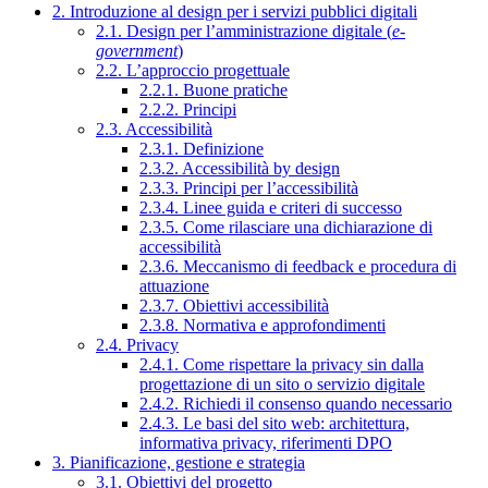
2. Introduzione al design per i servizi pubblici digitali
2.1. Design per l’amministrazione digitale (
e-
government
)
2.2. L’approccio progettuale
2.2.1. Buone pratiche
2.2.2. Principi
2.3. Accessibilità
2.3.1. Definizione
2.3.2. Accessibilità by design
2.3.3. Principi per l’accessibilità
2.3.4. Linee guida e criteri di successo
2.3.5. Come rilasciare una dichiarazione di
accessibilità
2.3.6. Meccanismo di feedback e procedura di
attuazione
2.3.7. Obiettivi accessibilità
2.3.8. Normativa e approfondimenti
2.4. Privacy
2.4.1. Come rispettare la privacy sin dalla
progettazione di un sito o servizio digitale
2.4.2. Richiedi il consenso quando necessario
2.4.3. Le basi del sito web: architettura,
informativa privacy, riferimenti DPO
3. Pianificazione, gestione e strategia
3.1. Obiettivi del progetto