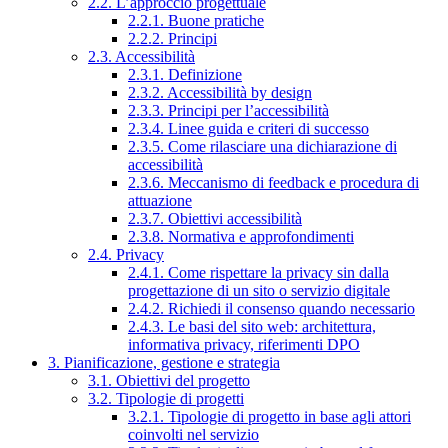
2.2. L’approccio progettuale
2.2.1. Buone pratiche
2.2.2. Principi
2.3. Accessibilità
2.3.1. Definizione
2.3.2. Accessibilità by design
2.3.3. Principi per l’accessibilità
2.3.4. Linee guida e criteri di successo
2.3.5. Come rilasciare una dichiarazione di
accessibilità
2.3.6. Meccanismo di feedback e procedura di
attuazione
2.3.7. Obiettivi accessibilità
2.3.8. Normativa e approfondimenti
2.4. Privacy
2.4.1. Come rispettare la privacy sin dalla
progettazione di un sito o servizio digitale
2.4.2. Richiedi il consenso quando necessario
2.4.3. Le basi del sito web: architettura,
informativa privacy, riferimenti DPO
3. Pianificazione, gestione e strategia
3.1. Obiettivi del progetto
3.2. Tipologie di progetti
3.2.1. Tipologie di progetto in base agli attori
coinvolti nel servizio