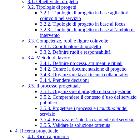
3.1. Obiettivi del progetto
3.2. Tipologie di progetti
3.2.1. Tipologie di progetto in base agli attori
coinvolti nel servizio
3.2.2. Tipologie di progetto in base al focus
3.2.3. Tipologie di progetto in base all’ambito di
intervento
3.3. Competenze, ruoli e figure coinvolte
3.3.1. Coordinatore di progetto
3.3.2. Definire ruoli e responsabilità
3.4. Metodo di lavoro
3.4.1. Definire processi, strumenti e rituali
3.4.2. Curare la documentazione di progetto
3.4.3. Organizzare tavoli tecnici collaborativi
3.4.4. Prendere decisioni
3.5. Il processo progettuale
3.5.1. Organizzare il progetto e la sua gestione
3.5.2. Comprendere il contesto d’uso del servizio
pubblico
3.5.3. Progettare i processi e i
touchpoint
del
servizio
3.5.4. Realizzare l’interfaccia utente del servizio
3.5.5. Validare la soluzione ottenuta
4. Ricerca progettuale
4.1. Ricerca primaria