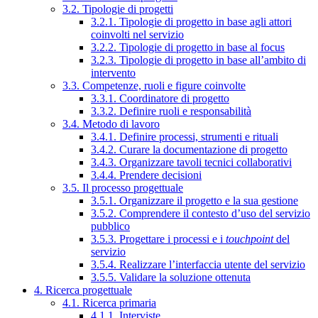
3.2. Tipologie di progetti
3.2.1. Tipologie di progetto in base agli attori
coinvolti nel servizio
3.2.2. Tipologie di progetto in base al focus
3.2.3. Tipologie di progetto in base all’ambito di
intervento
3.3. Competenze, ruoli e figure coinvolte
3.3.1. Coordinatore di progetto
3.3.2. Definire ruoli e responsabilità
3.4. Metodo di lavoro
3.4.1. Definire processi, strumenti e rituali
3.4.2. Curare la documentazione di progetto
3.4.3. Organizzare tavoli tecnici collaborativi
3.4.4. Prendere decisioni
3.5. Il processo progettuale
3.5.1. Organizzare il progetto e la sua gestione
3.5.2. Comprendere il contesto d’uso del servizio
pubblico
3.5.3. Progettare i processi e i
touchpoint
del
servizio
3.5.4. Realizzare l’interfaccia utente del servizio
3.5.5. Validare la soluzione ottenuta
4. Ricerca progettuale
4.1. Ricerca primaria
4.1.1. Interviste