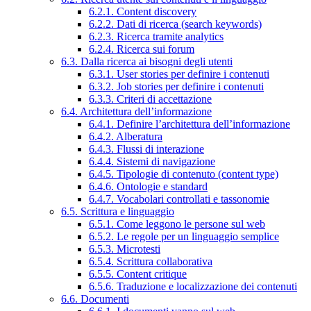
6.2.1. Content discovery
6.2.2. Dati di ricerca (search keywords)
6.2.3. Ricerca tramite analytics
6.2.4. Ricerca sui forum
6.3. Dalla ricerca ai bisogni degli utenti
6.3.1. User stories per definire i contenuti
6.3.2. Job stories per definire i contenuti
6.3.3. Criteri di accettazione
6.4. Architettura dell’informazione
6.4.1. Definire l’architettura dell’informazione
6.4.2. Alberatura
6.4.3. Flussi di interazione
6.4.4. Sistemi di navigazione
6.4.5. Tipologie di contenuto (content type)
6.4.6. Ontologie e standard
6.4.7. Vocabolari controllati e tassonomie
6.5. Scrittura e linguaggio
6.5.1. Come leggono le persone sul web
6.5.2. Le regole per un linguaggio semplice
6.5.3. Microtesti
6.5.4. Scrittura collaborativa
6.5.5. Content critique
6.5.6. Traduzione e localizzazione dei contenuti
6.6. Documenti