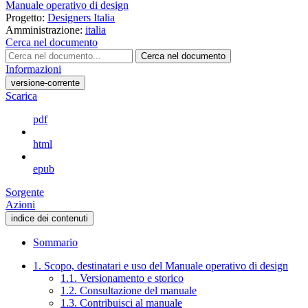
Manuale operativo di design
Progetto:
Designers Italia
Amministrazione:
italia
Cerca nel documento
Cerca nel documento
Informazioni
versione-corrente
Scarica
pdf
html
epub
Sorgente
Azioni
indice dei contenuti
Sommario
1. Scopo, destinatari e uso del Manuale operativo di design
1.1. Versionamento e storico
1.2. Consultazione del manuale
1.3. Contribuisci al manuale