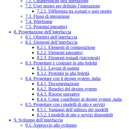
7.1. Caratteristiche dell’interazione
7.2. User stories per definire l’interazione
7.2.1. Differenza tra scenari e user stories
7.3. Flussi di interazione
7.4. Wireframe
7.5. Prototipi interattivi
8. Progettazione dell’interfaccia
8.1. Obiettivi dell’interfaccia
8.2. Elementi dell’interfaccia
8.2.1. Elementi di composizione
8.2.2. Elementi interattivi
8.2.3. Elementi testuali (microtesti)
8.3. Progettare e costruire in alta fedeltà
8.3.1. Layout di pagina
8.3.2. Prototipi in alta fedeltà
8.4. Progettare con il design system .italia
8.4.1. Documentazione
8.4.2. Benefici del design system
8.4.3. Risorse operative
8.4.4. Come contribuire al design system .italia
8.5. Progettare con i modelli di sito e servizi
8.5.1. Vantaggi dell’utilizzo dei modelli
8.5.2. I modelli di sito e servizi disponibili
9. Sviluppo dell’interfaccia
9.1. Approccio allo sviluppo