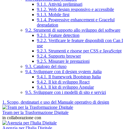
9.1.1. Attività preliminari
9.1.2. Web design responsivo e accessibile
9.1.3. Mobile first
9.1.4. Progressive enhancement e Graceful
degradation
9.2. Strumenti di supporto allo sviluppo del software
9.2.1. Feature detection
9.2.2. Verificare le feature disponibili con Can I
use
9.2.3. Strumenti e risorse per CSS e JavaScript
9.2.4. Supporto browser
9.2.5. Misurare le prestazioni
9.3. Catalogo del riuso
9.4. Sviluppare con il design system .italia
9.4.1. Il framework Bootstrap Italia
9.4.2. Il kit di sviluppo React
9.4.3. Il kit di sviluppo Angular
9.5. Sviluppare con i modelli di sito e servizi
1. Scopo, destinatari e uso del Manuale operativo di design
Team per la Trasformazione Digitale
in collaborazione con
Agenzia per l'Italia Digitale