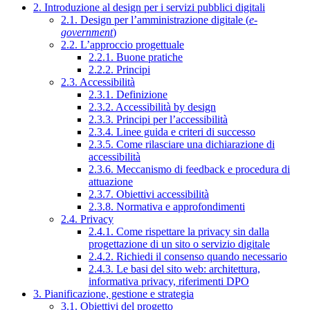
2. Introduzione al design per i servizi pubblici digitali
2.1. Design per l’amministrazione digitale (
e-
government
)
2.2. L’approccio progettuale
2.2.1. Buone pratiche
2.2.2. Principi
2.3. Accessibilità
2.3.1. Definizione
2.3.2. Accessibilità by design
2.3.3. Principi per l’accessibilità
2.3.4. Linee guida e criteri di successo
2.3.5. Come rilasciare una dichiarazione di
accessibilità
2.3.6. Meccanismo di feedback e procedura di
attuazione
2.3.7. Obiettivi accessibilità
2.3.8. Normativa e approfondimenti
2.4. Privacy
2.4.1. Come rispettare la privacy sin dalla
progettazione di un sito o servizio digitale
2.4.2. Richiedi il consenso quando necessario
2.4.3. Le basi del sito web: architettura,
informativa privacy, riferimenti DPO
3. Pianificazione, gestione e strategia
3.1. Obiettivi del progetto