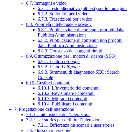
6.7. Immagini e video
6.7.1. Testo alternativo (alt text) per le immagini
6.7.2. Sottotitoli per i video
6.7.3. Trascrizioni per i video
6.8. Proprietà intellettuale e privacy
6.8.1. Pubblicazione di contenuti prodotti dalla
Pubblica Amministrazione
6.8.2. Pubblicazione di contenuti non prodotti
dalla Pubblica Amministrazione
6.8.3. Consenso dei soggetti ritratti
6.9. Ottimizzazione per i motori di ricerca (SEO)
6.9.1. I fattori
on-page
6.9.2. I fattori
off-page
6.9.3. Strumenti di diagnostica SEO: Search
Console
6.10. Gestire i contenuti
6.10.1. L’inventario dei contenuti
6.10.2. Revisionare i contenuti
6.10.3. Migrare i contenuti
6.10.4. Pubblicare i contenuti
7. Progettazione dell’interazione
7.1. Caratteristiche dell’interazione
7.2. User stories per definire l’interazione
7.2.1. Differenza tra scenari e user stories
7.3. Flussi di interazione