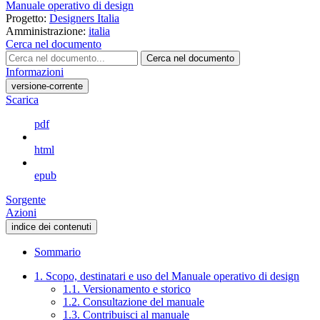
Manuale operativo di design
Progetto:
Designers Italia
Amministrazione:
italia
Cerca nel documento
Cerca nel documento
Informazioni
versione-corrente
Scarica
pdf
html
epub
Sorgente
Azioni
indice dei contenuti
Sommario
1. Scopo, destinatari e uso del Manuale operativo di design
1.1. Versionamento e storico
1.2. Consultazione del manuale
1.3. Contribuisci al manuale