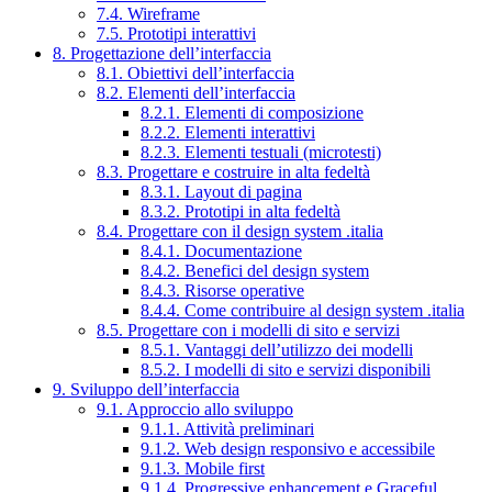
7.4. Wireframe
7.5. Prototipi interattivi
8. Progettazione dell’interfaccia
8.1. Obiettivi dell’interfaccia
8.2. Elementi dell’interfaccia
8.2.1. Elementi di composizione
8.2.2. Elementi interattivi
8.2.3. Elementi testuali (microtesti)
8.3. Progettare e costruire in alta fedeltà
8.3.1. Layout di pagina
8.3.2. Prototipi in alta fedeltà
8.4. Progettare con il design system .italia
8.4.1. Documentazione
8.4.2. Benefici del design system
8.4.3. Risorse operative
8.4.4. Come contribuire al design system .italia
8.5. Progettare con i modelli di sito e servizi
8.5.1. Vantaggi dell’utilizzo dei modelli
8.5.2. I modelli di sito e servizi disponibili
9. Sviluppo dell’interfaccia
9.1. Approccio allo sviluppo
9.1.1. Attività preliminari
9.1.2. Web design responsivo e accessibile
9.1.3. Mobile first
9.1.4. Progressive enhancement e Graceful