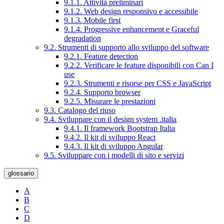
9.1.1. Attività preliminari
9.1.2. Web design responsivo e accessibile
9.1.3. Mobile first
9.1.4. Progressive enhancement e Graceful
degradation
9.2. Strumenti di supporto allo sviluppo del software
9.2.1. Feature detection
9.2.2. Verificare le feature disponibili con Can I
use
9.2.3. Strumenti e risorse per CSS e JavaScript
9.2.4. Supporto browser
9.2.5. Misurare le prestazioni
9.3. Catalogo del riuso
9.4. Sviluppare con il design system .italia
9.4.1. Il framework Bootstrap Italia
9.4.2. Il kit di sviluppo React
9.4.3. Il kit di sviluppo Angular
9.5. Sviluppare con i modelli di sito e servizi
glossario
A
B
C
D