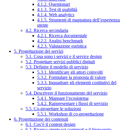
4.1.2. Questionari
4.1.3. Test di usabilità
4.1.4. Web analytics
4.1.5. Strumenti di mappatura dell’esperienza
utente
4.2. Ricerca secondaria
4.2.1. Ricerca documentale
4.2.2. Analisi benchmark
4.2.3. Valutazione euristica
5. Progettazione dei servizi
5.1. Cosa sono i servizi e il service design
5.2. Progettare servizi pubblici digitali
5.3. Definire il modello di servizio
5.3.1. Identificare gli attori coinvolti
5.3.2. Formulare la proposta di valore
5.3.3. Inquadrare gli elementi costitutivi del
servizio
5.4. Descrivere il funzionamento del servizio
5.4.1. Mappare l’ecosistema
5.4.2. Rappresentare i flussi di servizio
5.5. Co-progettare le soluzioni
5.5.1. Workshop di co-progettazione
6. Progettazione dei contenuti
6.1. Cos’è il content design
6.2. Ricerca utente sui contenuti e il linguaggio