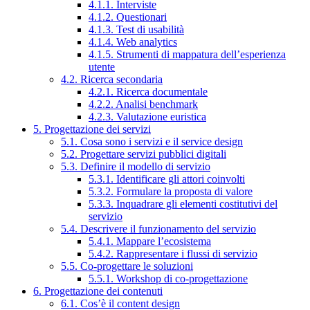
4.1.1. Interviste
4.1.2. Questionari
4.1.3. Test di usabilità
4.1.4. Web analytics
4.1.5. Strumenti di mappatura dell’esperienza
utente
4.2. Ricerca secondaria
4.2.1. Ricerca documentale
4.2.2. Analisi benchmark
4.2.3. Valutazione euristica
5. Progettazione dei servizi
5.1. Cosa sono i servizi e il service design
5.2. Progettare servizi pubblici digitali
5.3. Definire il modello di servizio
5.3.1. Identificare gli attori coinvolti
5.3.2. Formulare la proposta di valore
5.3.3. Inquadrare gli elementi costitutivi del
servizio
5.4. Descrivere il funzionamento del servizio
5.4.1. Mappare l’ecosistema
5.4.2. Rappresentare i flussi di servizio
5.5. Co-progettare le soluzioni
5.5.1. Workshop di co-progettazione
6. Progettazione dei contenuti
6.1. Cos’è il content design