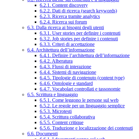
6.2.1. Content discovery
6.2.2. Dati di ricerca (search keywords)
6.2.3. Ricerca tramite analytics
6.2.4. Ricerca sui forum
6.3. Dalla ricerca ai bisogni degli utenti
6.3.1. User stories per definire i contenuti
6.3.2. Job stories per definire i contenuti
6.3.3. Criteri di accettazione
6.4. Architettura dell’informazione
6.4.1. Definire l’architettura dell’informazione
6.4.2. Alberatura
6.4.3. Flussi di interazione
6.4.4. Sistemi di navigazione
6.4.5. Tipologie di contenuto (content type)
6.4.6. Ontologie e standard
6.4.7. Vocabolari controllati e tassonomie
6.5. Scrittura e linguaggio
6.5.1. Come leggono le persone sul web
6.5.2. Le regole per un linguaggio semplice
6.5.3. Microtesti
6.5.4. Scrittura collaborativa
6.5.5. Content critique
6.5.6. Traduzione e localizzazione dei contenuti
6.6. Documenti