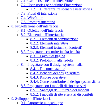
7.1. Caratteristiche dell’interazione
7.2. User stories per definire l’interazione
7.2.1. Differenza tra scenari e user stories
7.3. Flussi di interazione
7.4. Wireframe
7.5. Prototipi interattivi
8. Progettazione dell’interfaccia
8.1. Obiettivi dell’interfaccia
8.2. Elementi dell’interfaccia
8.2.1. Elementi di composizione
8.2.2. Elementi interattivi
8.2.3. Elementi testuali (microtesti)
8.3. Progettare e costruire in alta fedeltà
8.3.1. Layout di pagina
8.3.2. Prototipi in alta fedeltà
8.4. Progettare con il design system .italia
8.4.1. Documentazione
8.4.2. Benefici del design system
8.4.3. Risorse operative
8.4.4. Come contribuire al design system .italia
8.5. Progettare con i modelli di sito e servizi
8.5.1. Vantaggi dell’utilizzo dei modelli
8.5.2. I modelli di sito e servizi disponibili
9. Sviluppo dell’interfaccia
9.1. Approccio allo sviluppo