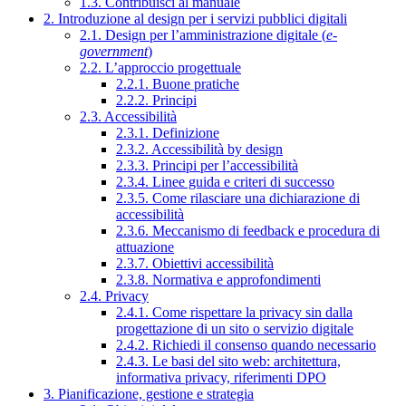
1.3. Contribuisci al manuale
2. Introduzione al design per i servizi pubblici digitali
2.1. Design per l’amministrazione digitale (
e-
government
)
2.2. L’approccio progettuale
2.2.1. Buone pratiche
2.2.2. Principi
2.3. Accessibilità
2.3.1. Definizione
2.3.2. Accessibilità by design
2.3.3. Principi per l’accessibilità
2.3.4. Linee guida e criteri di successo
2.3.5. Come rilasciare una dichiarazione di
accessibilità
2.3.6. Meccanismo di feedback e procedura di
attuazione
2.3.7. Obiettivi accessibilità
2.3.8. Normativa e approfondimenti
2.4. Privacy
2.4.1. Come rispettare la privacy sin dalla
progettazione di un sito o servizio digitale
2.4.2. Richiedi il consenso quando necessario
2.4.3. Le basi del sito web: architettura,
informativa privacy, riferimenti DPO
3. Pianificazione, gestione e strategia