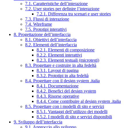
7.1. Caratteristiche dell’interazione
7.2. User stories per definire l’interazione
7.2.1. Differenza tra scenari e user stories
7.3. Flussi di interazione
7.4. Wireframe
7.5. Prototipi interattivi
8. Progettazione dell’interfaccia
8.1. Obiettivi dell’interfaccia
8.2. Elementi dell’interfaccia
8.2.1. Elementi di composizione
8.2.2. Elementi interattivi
8.2.3. Elementi testuali (microtesti)
8.3. Progettare e costruire in alta fedeltà
8.3.1. Layout di pagina
8.3.2. Prototipi in alta fedeltà
8.4. Progettare con il design system .italia
8.4.1. Documentazione
8.4.2. Benefici del design system
8.4.3. Risorse operative
8.4.4. Come contribuire al design system .italia
8.5. Progettare con i modelli di sito e servizi
8.5.1. Vantaggi dell’utilizzo dei modelli
8.5.2. I modelli di sito e servizi disponibili
9. Sviluppo dell’interfaccia
9.1. Approccio allo sviluppo