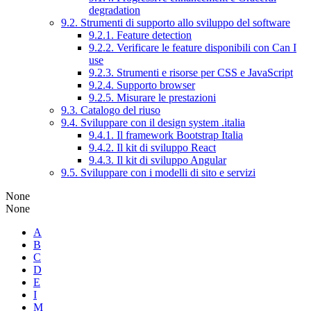
degradation
9.2. Strumenti di supporto allo sviluppo del software
9.2.1. Feature detection
9.2.2. Verificare le feature disponibili con Can I
use
9.2.3. Strumenti e risorse per CSS e JavaScript
9.2.4. Supporto browser
9.2.5. Misurare le prestazioni
9.3. Catalogo del riuso
9.4. Sviluppare con il design system .italia
9.4.1. Il framework Bootstrap Italia
9.4.2. Il kit di sviluppo React
9.4.3. Il kit di sviluppo Angular
9.5. Sviluppare con i modelli di sito e servizi
None
None
A
B
C
D
E
I
M