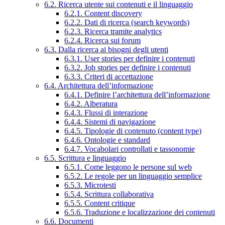
6.2. Ricerca utente sui contenuti e il linguaggio
6.2.1. Content discovery
6.2.2. Dati di ricerca (search keywords)
6.2.3. Ricerca tramite analytics
6.2.4. Ricerca sui forum
6.3. Dalla ricerca ai bisogni degli utenti
6.3.1. User stories per definire i contenuti
6.3.2. Job stories per definire i contenuti
6.3.3. Criteri di accettazione
6.4. Architettura dell’informazione
6.4.1. Definire l’architettura dell’informazione
6.4.2. Alberatura
6.4.3. Flussi di interazione
6.4.4. Sistemi di navigazione
6.4.5. Tipologie di contenuto (content type)
6.4.6. Ontologie e standard
6.4.7. Vocabolari controllati e tassonomie
6.5. Scrittura e linguaggio
6.5.1. Come leggono le persone sul web
6.5.2. Le regole per un linguaggio semplice
6.5.3. Microtesti
6.5.4. Scrittura collaborativa
6.5.5. Content critique
6.5.6. Traduzione e localizzazione dei contenuti
6.6. Documenti