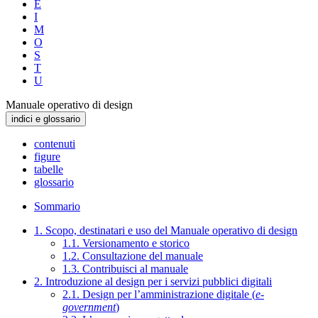
E
I
M
O
S
T
U
Manuale operativo di design
indici e glossario
contenuti
figure
tabelle
glossario
Sommario
1. Scopo, destinatari e uso del Manuale operativo di design
1.1. Versionamento e storico
1.2. Consultazione del manuale
1.3. Contribuisci al manuale
2. Introduzione al design per i servizi pubblici digitali
2.1. Design per l’amministrazione digitale (
e-
government
)