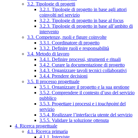
3.2. Tipologie di progetti
3.2.1. Tipologie di progetto in base agli attori
coinvolti nel servizio
3.2.2. Tipologie di progetto in base al focus
3.2.3. Tipologie di progetto in base all’ambito di
intervento
3.3. Competenze, ruoli e figure coinvolte
3.3.1. Coordinatore di progetto
3.3.2. Definire ruoli e responsabilità
3.4. Metodo di lavoro
3.4.1. Definire processi, strumenti e rituali
3.4.2. Curare la documentazione di progetto
3.4.3. Organizzare tavoli tecnici collaborativi
3.4.4. Prendere decisioni
3.5. Il processo progettuale
3.5.1. Organizzare il progetto e la sua gestione
3.5.2. Comprendere il contesto d’uso del servizio
pubblico
3.5.3. Progettare i processi e i
touchpoint
del
servizio
3.5.4. Realizzare l’interfaccia utente del servizio
3.5.5. Validare la soluzione ottenuta
4. Ricerca progettuale
4.1. Ricerca primaria
4.1.1. Interviste