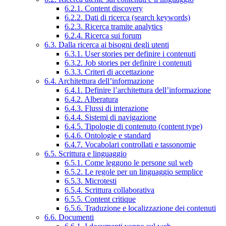
6.2.1. Content discovery
6.2.2. Dati di ricerca (search keywords)
6.2.3. Ricerca tramite analytics
6.2.4. Ricerca sui forum
6.3. Dalla ricerca ai bisogni degli utenti
6.3.1. User stories per definire i contenuti
6.3.2. Job stories per definire i contenuti
6.3.3. Criteri di accettazione
6.4. Architettura dell’informazione
6.4.1. Definire l’architettura dell’informazione
6.4.2. Alberatura
6.4.3. Flussi di interazione
6.4.4. Sistemi di navigazione
6.4.5. Tipologie di contenuto (content type)
6.4.6. Ontologie e standard
6.4.7. Vocabolari controllati e tassonomie
6.5. Scrittura e linguaggio
6.5.1. Come leggono le persone sul web
6.5.2. Le regole per un linguaggio semplice
6.5.3. Microtesti
6.5.4. Scrittura collaborativa
6.5.5. Content critique
6.5.6. Traduzione e localizzazione dei contenuti
6.6. Documenti