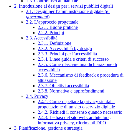
1.3. Contribuisci al manuale
2. Introduzione al design per i servizi pubblici digitali
2.1. Design per l’amministrazione digitale (
e-
government
)
2.2. L’approccio progettuale
2.2.1. Buone pratiche
2.2.2. Principi
2.3. Accessibilità
2.3.1. Definizione
2.3.2. Accessibilità by design
2.3.3. Principi per l’accessibilità
2.3.4. Linee guida e criteri di successo
2.3.5. Come rilasciare una dichiarazione di
accessibilità
2.3.6. Meccanismo di feedback e procedura di
attuazione
2.3.7. Obiettivi accessibilità
2.3.8. Normativa e approfondimenti
2.4. Privacy
2.4.1. Come rispettare la privacy sin dalla
progettazione di un sito o servizio digitale
2.4.2. Richiedi il consenso quando necessario
2.4.3. Le basi del sito web: architettura,
informativa privacy, riferimenti DPO
3. Pianificazione, gestione e strategia