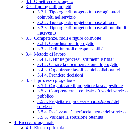
3.1. Obiettivi del progetto
3.2. Tipologie di progetti
3.2.1. Tipologie di progetto in base agli attori
coinvolti nel servizio
3.2.2. Tipologie di progetto in base al focus
3.2.3. Tipologie di progetto in base all’ambito di
intervento
3.3. Competenze, ruoli e figure coinvolte
3.3.1. Coordinatore di progetto
3.3.2. Definire ruoli e responsabilità
3.4. Metodo di lavoro
3.4.1. Definire processi, strumenti e rituali
3.4.2. Curare la documentazione di progetto
3.4.3. Organizzare tavoli tecnici collaborativi
3.4.4. Prendere decisioni
3.5. Il processo progettuale
3.5.1. Organizzare il progetto e la sua gestione
3.5.2. Comprendere il contesto d’uso del servizio
pubblico
3.5.3. Progettare i processi e i
touchpoint
del
servizio
3.5.4. Realizzare l’interfaccia utente del servizio
3.5.5. Validare la soluzione ottenuta
4. Ricerca progettuale
4.1. Ricerca primaria