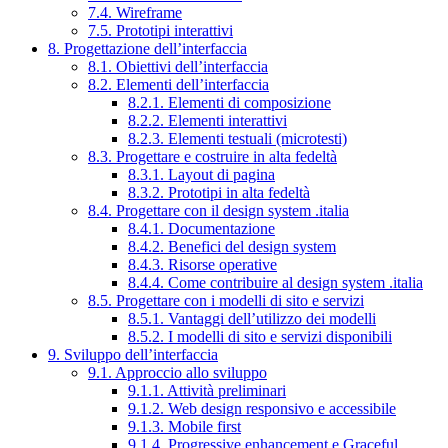
7.4. Wireframe
7.5. Prototipi interattivi
8. Progettazione dell’interfaccia
8.1. Obiettivi dell’interfaccia
8.2. Elementi dell’interfaccia
8.2.1. Elementi di composizione
8.2.2. Elementi interattivi
8.2.3. Elementi testuali (microtesti)
8.3. Progettare e costruire in alta fedeltà
8.3.1. Layout di pagina
8.3.2. Prototipi in alta fedeltà
8.4. Progettare con il design system .italia
8.4.1. Documentazione
8.4.2. Benefici del design system
8.4.3. Risorse operative
8.4.4. Come contribuire al design system .italia
8.5. Progettare con i modelli di sito e servizi
8.5.1. Vantaggi dell’utilizzo dei modelli
8.5.2. I modelli di sito e servizi disponibili
9. Sviluppo dell’interfaccia
9.1. Approccio allo sviluppo
9.1.1. Attività preliminari
9.1.2. Web design responsivo e accessibile
9.1.3. Mobile first
9.1.4. Progressive enhancement e Graceful