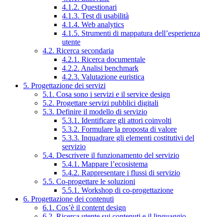
4.1.2. Questionari
4.1.3. Test di usabilità
4.1.4. Web analytics
4.1.5. Strumenti di mappatura dell’esperienza
utente
4.2. Ricerca secondaria
4.2.1. Ricerca documentale
4.2.2. Analisi benchmark
4.2.3. Valutazione euristica
5. Progettazione dei servizi
5.1. Cosa sono i servizi e il service design
5.2. Progettare servizi pubblici digitali
5.3. Definire il modello di servizio
5.3.1. Identificare gli attori coinvolti
5.3.2. Formulare la proposta di valore
5.3.3. Inquadrare gli elementi costitutivi del
servizio
5.4. Descrivere il funzionamento del servizio
5.4.1. Mappare l’ecosistema
5.4.2. Rappresentare i flussi di servizio
5.5. Co-progettare le soluzioni
5.5.1. Workshop di co-progettazione
6. Progettazione dei contenuti
6.1. Cos’è il content design
6.2. Ricerca utente sui contenuti e il linguaggio