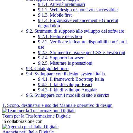
9.1.1. Attività preliminari
9.1.2. Web design responsivo e accessibile
9.1.3. Mobile first
9.1.4. Progressive enhancement e Graceful
degradation
9.2. Strumenti di supporto allo sviluppo del software
9.2.1. Feature detection
9.2.2. Verificare le feature disponibili con Can I
use
9.2.3. Strumenti e risorse per CSS e JavaScript
9.2.4. Supporto browser
9.2.5. Misurare le prestazioni
9.3. Catalogo del riuso
9.4. Sviluppare con il design system .italia
9.4.1. Il framework Bootstrap Italia
9.4.2. Il kit di sviluppo React
9.4.3. Il kit di sviluppo Angular
9.5. Sviluppare con i modelli di sito e servizi
1. Scopo, destinatari e uso del Manuale operativo di design
Team per la Trasformazione Digitale
in collaborazione con
Agenzia per l'Italia Digitale