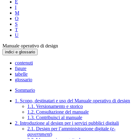
E
I
M
O
S
T
U
Manuale operativo di design
indici e glossario
contenuti
figure
tabelle
glossario
Sommario
1. Scopo, destinatari e uso del Manuale operativo di design
1.1. Versionamento e storico
1.2. Consultazione del manuale
1.3. Contribuisci al manuale
2. Introduzione al design per i servizi pubblici digitali
2.1. Design per l’amministrazione digitale (
e-
government
)