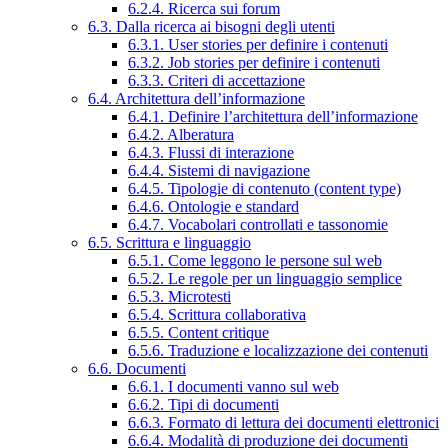
6.2.4. Ricerca sui forum
6.3. Dalla ricerca ai bisogni degli utenti
6.3.1. User stories per definire i contenuti
6.3.2. Job stories per definire i contenuti
6.3.3. Criteri di accettazione
6.4. Architettura dell’informazione
6.4.1. Definire l’architettura dell’informazione
6.4.2. Alberatura
6.4.3. Flussi di interazione
6.4.4. Sistemi di navigazione
6.4.5. Tipologie di contenuto (content type)
6.4.6. Ontologie e standard
6.4.7. Vocabolari controllati e tassonomie
6.5. Scrittura e linguaggio
6.5.1. Come leggono le persone sul web
6.5.2. Le regole per un linguaggio semplice
6.5.3. Microtesti
6.5.4. Scrittura collaborativa
6.5.5. Content critique
6.5.6. Traduzione e localizzazione dei contenuti
6.6. Documenti
6.6.1. I documenti vanno sul web
6.6.2. Tipi di documenti
6.6.3. Formato di lettura dei documenti elettronici
6.6.4. Modalità di produzione dei documenti