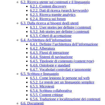
6.2. Ricerca utente sui contenuti e il linguaggio
6.2.1. Content discovery
6.2.2. Dati di ricerca (search keywords)
6.2.3. Ricerca tramite analytics
6.2.4. Ricerca sui forum
6.3. Dalla ricerca ai bisogni degli utenti
6.3.1. User stories per definire i contenuti
6.3.2. Job stories per definire i contenuti
6.3.3. Criteri di accettazione
6.4. Architettura dell’informazione
6.4.1. Definire l’architettura dell’informazione
6.4.2. Alberatura
6.4.3. Flussi di interazione
6.4.4. Sistemi di navigazione
6.4.5. Tipologie di contenuto (content type)
6.4.6. Ontologie e standard
6.4.7. Vocabolari controllati e tassonomie
6.5. Scrittura e linguaggio
6.5.1. Come leggono le persone sul web
6.5.2. Le regole per un linguaggio semplice
6.5.3. Microtesti
6.5.4. Scrittura collaborativa
6.5.5. Content critique
6.5.6. Traduzione e localizzazione dei contenuti
6.6. Documenti