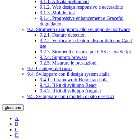
9.1.1. Attività preliminari
9.1.2. Web design responsivo e accessibile
9.1.3. Mobile first
9.1.4. Progressive enhancement e Graceful
degradation
9.2. Strumenti di supporto allo sviluppo del software
9.2.1. Feature detection
9.2.2. Verificare le feature disponibili con Can I
use
9.2.3. Strumenti e risorse per CSS e JavaScript
9.2.4. Supporto browser
9.2.5. Misurare le prestazioni
9.3. Catalogo del riuso
9.4. Sviluppare con il design system .italia
9.4.1. Il framework Bootstrap Italia
9.4.2. Il kit di sviluppo React
9.4.3. Il kit di sviluppo Angular
9.5. Sviluppare con i modelli di sito e servizi
glossario
A
B
C
D