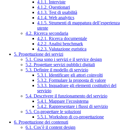
4.1.1. Interviste
4.1.2. Questionari
4.1.3. Test di usabilità
4.1.4. Web analytics
4.1.5. Strumenti di mappatura dell’esperienza
utente
4.2. Ricerca secondaria
4.2.1. Ricerca documentale
4.2.2. Analisi benchmark
4.2.3. Valutazione euristica
5. Progettazione dei servizi
5.1. Cosa sono i servizi e il service design
5.2. Progettare servizi pubblici digitali
5.3. Definire il modello di servizio
5.3.1. Identificare gli attori coinvolti
5.3.2. Formulare la proposta di valore
5.3.3. Inquadrare gli elementi costitutivi del
servizio
5.4. Descrivere il funzionamento del servizio
5.4.1. Mappare l’ecosistema
5.4.2. Rappresentare i flussi di servizio
5.5. Co-progettare le soluzioni
5.5.1. Workshop di co-progettazione
6. Progettazione dei contenuti
6.1. Cos’è il content design