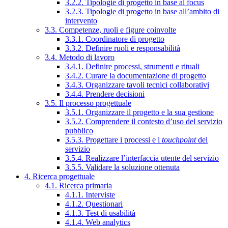
3.2.2. Tipologie di progetto in base al focus
3.2.3. Tipologie di progetto in base all’ambito di
intervento
3.3. Competenze, ruoli e figure coinvolte
3.3.1. Coordinatore di progetto
3.3.2. Definire ruoli e responsabilità
3.4. Metodo di lavoro
3.4.1. Definire processi, strumenti e rituali
3.4.2. Curare la documentazione di progetto
3.4.3. Organizzare tavoli tecnici collaborativi
3.4.4. Prendere decisioni
3.5. Il processo progettuale
3.5.1. Organizzare il progetto e la sua gestione
3.5.2. Comprendere il contesto d’uso del servizio
pubblico
3.5.3. Progettare i processi e i
touchpoint
del
servizio
3.5.4. Realizzare l’interfaccia utente del servizio
3.5.5. Validare la soluzione ottenuta
4. Ricerca progettuale
4.1. Ricerca primaria
4.1.1. Interviste
4.1.2. Questionari
4.1.3. Test di usabilità
4.1.4. Web analytics