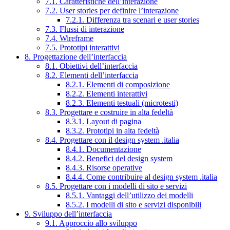
7.1. Caratteristiche dell’interazione
7.2. User stories per definire l’interazione
7.2.1. Differenza tra scenari e user stories
7.3. Flussi di interazione
7.4. Wireframe
7.5. Prototipi interattivi
8. Progettazione dell’interfaccia
8.1. Obiettivi dell’interfaccia
8.2. Elementi dell’interfaccia
8.2.1. Elementi di composizione
8.2.2. Elementi interattivi
8.2.3. Elementi testuali (microtesti)
8.3. Progettare e costruire in alta fedeltà
8.3.1. Layout di pagina
8.3.2. Prototipi in alta fedeltà
8.4. Progettare con il design system .italia
8.4.1. Documentazione
8.4.2. Benefici del design system
8.4.3. Risorse operative
8.4.4. Come contribuire al design system .italia
8.5. Progettare con i modelli di sito e servizi
8.5.1. Vantaggi dell’utilizzo dei modelli
8.5.2. I modelli di sito e servizi disponibili
9. Sviluppo dell’interfaccia
9.1. Approccio allo sviluppo