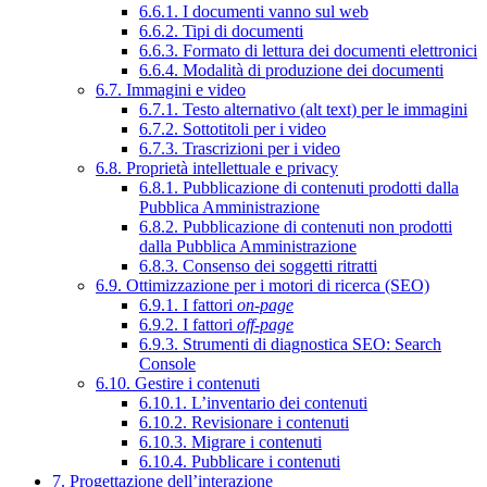
6.6.1. I documenti vanno sul web
6.6.2. Tipi di documenti
6.6.3. Formato di lettura dei documenti elettronici
6.6.4. Modalità di produzione dei documenti
6.7. Immagini e video
6.7.1. Testo alternativo (alt text) per le immagini
6.7.2. Sottotitoli per i video
6.7.3. Trascrizioni per i video
6.8. Proprietà intellettuale e privacy
6.8.1. Pubblicazione di contenuti prodotti dalla
Pubblica Amministrazione
6.8.2. Pubblicazione di contenuti non prodotti
dalla Pubblica Amministrazione
6.8.3. Consenso dei soggetti ritratti
6.9. Ottimizzazione per i motori di ricerca (SEO)
6.9.1. I fattori
on-page
6.9.2. I fattori
off-page
6.9.3. Strumenti di diagnostica SEO: Search
Console
6.10. Gestire i contenuti
6.10.1. L’inventario dei contenuti
6.10.2. Revisionare i contenuti
6.10.3. Migrare i contenuti
6.10.4. Pubblicare i contenuti
7. Progettazione dell’interazione