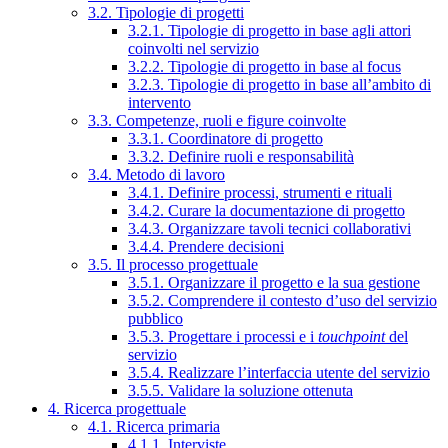
3.2. Tipologie di progetti
3.2.1. Tipologie di progetto in base agli attori
coinvolti nel servizio
3.2.2. Tipologie di progetto in base al focus
3.2.3. Tipologie di progetto in base all’ambito di
intervento
3.3. Competenze, ruoli e figure coinvolte
3.3.1. Coordinatore di progetto
3.3.2. Definire ruoli e responsabilità
3.4. Metodo di lavoro
3.4.1. Definire processi, strumenti e rituali
3.4.2. Curare la documentazione di progetto
3.4.3. Organizzare tavoli tecnici collaborativi
3.4.4. Prendere decisioni
3.5. Il processo progettuale
3.5.1. Organizzare il progetto e la sua gestione
3.5.2. Comprendere il contesto d’uso del servizio
pubblico
3.5.3. Progettare i processi e i
touchpoint
del
servizio
3.5.4. Realizzare l’interfaccia utente del servizio
3.5.5. Validare la soluzione ottenuta
4. Ricerca progettuale
4.1. Ricerca primaria
4.1.1. Interviste