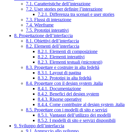
7.1. Caratteristiche dell’interazione
7.2. User stories per definire l’interazione
7.2.1. Differenza tra scenari e user stories
7.3. Flussi di interazione
7.4. Wireframe
7.5. Prototipi interattivi
8. Progettazione dell’interfaccia
8.1. Obiettivi dell’interfaccia
8.2. Elementi dell’interfaccia
8.2.1. Elementi di composizione
8.2.2. Elementi interattivi
8.2.3. Elementi testuali (microtesti)
8.3. Progettare e costruire in alta fedeltà
8.3.1. Layout di pagina
8.3.2. Prototipi in alta fedeltà
8.4. Progettare con il design system .italia
8.4.1. Documentazione
8.4.2. Benefici del design system
8.4.3. Risorse operative
8.4.4. Come contribuire al design system .italia
8.5. Progettare con i modelli di sito e servizi
8.5.1. Vantaggi dell’utilizzo dei modelli
8.5.2. I modelli di sito e servizi disponibili
9. Sviluppo dell’interfaccia
9.1. Approccio allo sviluppo