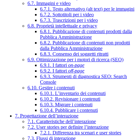
6.7. Immagini e video
6.7.1. Testo alternativo (alt text) per le immagini
6.7.2. Sottotitoli per i video
6.7.3. Trascrizioni per i video
6.8. Proprietà intellettuale e privacy
6.8.1. Pubblicazione di contenuti prodotti dalla
Pubblica Amministrazione
6.8.2. Pubblicazione di contenuti non prodotti
dalla Pubblica Amministrazione
6.8.3. Consenso dei soggetti ritratti
6.9. Ottimizzazione per i motori di ricerca (SEO)
6.9.1. I fattori
on-page
6.9.2. I fattori
off-page
6.9.3. Strumenti di diagnostica SEO: Search
Console
6.10. Gestire i contenuti
6.10.1. L’inventario dei contenuti
6.10.2. Revisionare i contenuti
6.10.3. Migrare i contenuti
6.10.4. Pubblicare i contenuti
7. Progettazione dell’interazione
7.1. Caratteristiche dell’interazione
7.2. User stories per definire l’interazione
7.2.1. Differenza tra scenari e user stories
7.3. Flussi di interazione