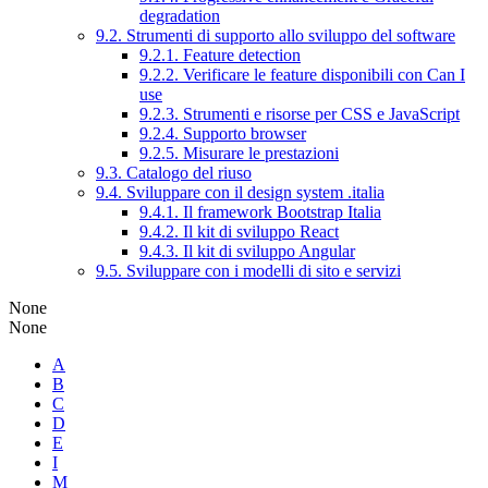
degradation
9.2. Strumenti di supporto allo sviluppo del software
9.2.1. Feature detection
9.2.2. Verificare le feature disponibili con Can I
use
9.2.3. Strumenti e risorse per CSS e JavaScript
9.2.4. Supporto browser
9.2.5. Misurare le prestazioni
9.3. Catalogo del riuso
9.4. Sviluppare con il design system .italia
9.4.1. Il framework Bootstrap Italia
9.4.2. Il kit di sviluppo React
9.4.3. Il kit di sviluppo Angular
9.5. Sviluppare con i modelli di sito e servizi
None
None
A
B
C
D
E
I
M