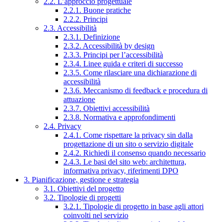
2.2. L’approccio progettuale
2.2.1. Buone pratiche
2.2.2. Principi
2.3. Accessibilità
2.3.1. Definizione
2.3.2. Accessibilità by design
2.3.3. Principi per l’accessibilità
2.3.4. Linee guida e criteri di successo
2.3.5. Come rilasciare una dichiarazione di
accessibilità
2.3.6. Meccanismo di feedback e procedura di
attuazione
2.3.7. Obiettivi accessibilità
2.3.8. Normativa e approfondimenti
2.4. Privacy
2.4.1. Come rispettare la privacy sin dalla
progettazione di un sito o servizio digitale
2.4.2. Richiedi il consenso quando necessario
2.4.3. Le basi del sito web: architettura,
informativa privacy, riferimenti DPO
3. Pianificazione, gestione e strategia
3.1. Obiettivi del progetto
3.2. Tipologie di progetti
3.2.1. Tipologie di progetto in base agli attori
coinvolti nel servizio