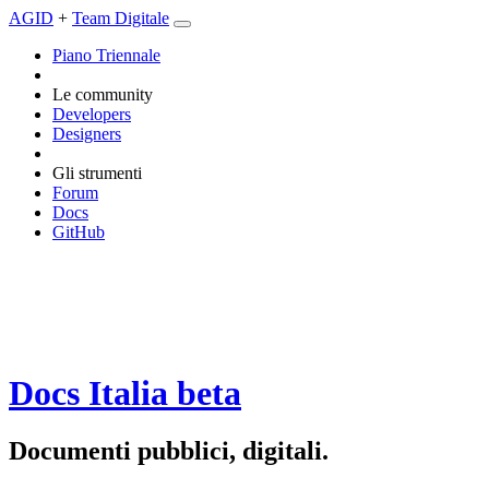
AGID
+
Team Digitale
Piano Triennale
Le community
Developers
Designers
Gli strumenti
Forum
Docs
GitHub
Docs Italia
beta
Documenti pubblici, digitali.