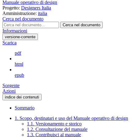
Manuale operativo di design
Progetto:
Designers Italia
Amministrazione:
italia
Cerca nel documento
Cerca nel documento
Informazioni
versione-corrente
Scarica
pdf
html
epub
Sorgente
Azioni
indice dei contenuti
Sommario
1. Scopo, destinatari e uso del Manuale operativo di design
1.1. Versionamento e storico
1.2. Consultazione del manuale
1.3. Contribuisci al manuale