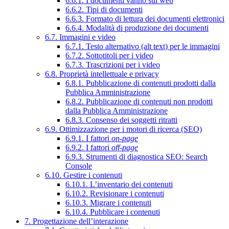
6.6.1. I documenti vanno sul web
6.6.2. Tipi di documenti
6.6.3. Formato di lettura dei documenti elettronici
6.6.4. Modalità di produzione dei documenti
6.7. Immagini e video
6.7.1. Testo alternativo (alt text) per le immagini
6.7.2. Sottotitoli per i video
6.7.3. Trascrizioni per i video
6.8. Proprietà intellettuale e privacy
6.8.1. Pubblicazione di contenuti prodotti dalla
Pubblica Amministrazione
6.8.2. Pubblicazione di contenuti non prodotti
dalla Pubblica Amministrazione
6.8.3. Consenso dei soggetti ritratti
6.9. Ottimizzazione per i motori di ricerca (SEO)
6.9.1. I fattori
on-page
6.9.2. I fattori
off-page
6.9.3. Strumenti di diagnostica SEO: Search
Console
6.10. Gestire i contenuti
6.10.1. L’inventario dei contenuti
6.10.2. Revisionare i contenuti
6.10.3. Migrare i contenuti
6.10.4. Pubblicare i contenuti
7. Progettazione dell’interazione