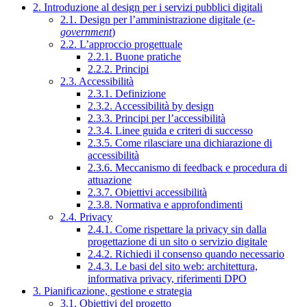
2. Introduzione al design per i servizi pubblici digitali
2.1. Design per l’amministrazione digitale (
e-
government
)
2.2. L’approccio progettuale
2.2.1. Buone pratiche
2.2.2. Principi
2.3. Accessibilità
2.3.1. Definizione
2.3.2. Accessibilità by design
2.3.3. Principi per l’accessibilità
2.3.4. Linee guida e criteri di successo
2.3.5. Come rilasciare una dichiarazione di
accessibilità
2.3.6. Meccanismo di feedback e procedura di
attuazione
2.3.7. Obiettivi accessibilità
2.3.8. Normativa e approfondimenti
2.4. Privacy
2.4.1. Come rispettare la privacy sin dalla
progettazione di un sito o servizio digitale
2.4.2. Richiedi il consenso quando necessario
2.4.3. Le basi del sito web: architettura,
informativa privacy, riferimenti DPO
3. Pianificazione, gestione e strategia
3.1. Obiettivi del progetto