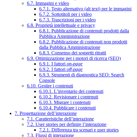
6.7. Immagini e video
6.7.1. Testo alternativo (alt text) per le immagini
6.7.2. Sottotitoli per i video
6.7.3. Trascrizioni per i video
6.8. Proprietà intellettuale e privacy
6.8.1. Pubblicazione di contenuti prodotti dalla
Pubblica Amministrazione
6.8.2. Pubblicazione di contenuti non prodotti
dalla Pubblica Amministrazione
6.8.3. Consenso dei soggetti ritratti
6.9. Ottimizzazione per i motori di ricerca (SEO)
6.9.1. I fattori
on-page
6.9.2. I fattori
off-page
6.9.3. Strumenti di diagnostica SEO: Search
Console
6.10. Gestire i contenuti
6.10.1. L’inventario dei contenuti
6.10.2. Revisionare i contenuti
6.10.3. Migrare i contenuti
6.10.4. Pubblicare i contenuti
7. Progettazione dell’interazione
7.1. Caratteristiche dell’interazione
7.2. User stories per definire l’interazione
7.2.1. Differenza tra scenari e user stories
7.3. Flussi di interazione