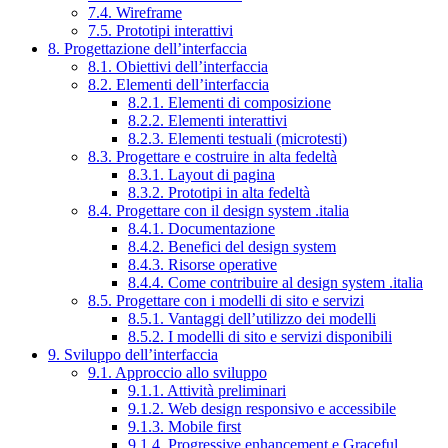
7.4. Wireframe
7.5. Prototipi interattivi
8. Progettazione dell’interfaccia
8.1. Obiettivi dell’interfaccia
8.2. Elementi dell’interfaccia
8.2.1. Elementi di composizione
8.2.2. Elementi interattivi
8.2.3. Elementi testuali (microtesti)
8.3. Progettare e costruire in alta fedeltà
8.3.1. Layout di pagina
8.3.2. Prototipi in alta fedeltà
8.4. Progettare con il design system .italia
8.4.1. Documentazione
8.4.2. Benefici del design system
8.4.3. Risorse operative
8.4.4. Come contribuire al design system .italia
8.5. Progettare con i modelli di sito e servizi
8.5.1. Vantaggi dell’utilizzo dei modelli
8.5.2. I modelli di sito e servizi disponibili
9. Sviluppo dell’interfaccia
9.1. Approccio allo sviluppo
9.1.1. Attività preliminari
9.1.2. Web design responsivo e accessibile
9.1.3. Mobile first
9.1.4. Progressive enhancement e Graceful