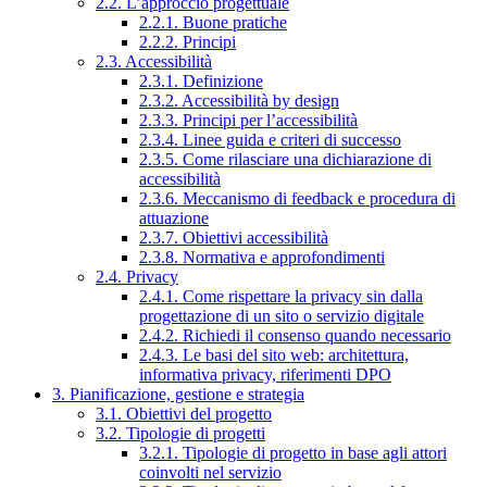
2.2. L’approccio progettuale
2.2.1. Buone pratiche
2.2.2. Principi
2.3. Accessibilità
2.3.1. Definizione
2.3.2. Accessibilità by design
2.3.3. Principi per l’accessibilità
2.3.4. Linee guida e criteri di successo
2.3.5. Come rilasciare una dichiarazione di
accessibilità
2.3.6. Meccanismo di feedback e procedura di
attuazione
2.3.7. Obiettivi accessibilità
2.3.8. Normativa e approfondimenti
2.4. Privacy
2.4.1. Come rispettare la privacy sin dalla
progettazione di un sito o servizio digitale
2.4.2. Richiedi il consenso quando necessario
2.4.3. Le basi del sito web: architettura,
informativa privacy, riferimenti DPO
3. Pianificazione, gestione e strategia
3.1. Obiettivi del progetto
3.2. Tipologie di progetti
3.2.1. Tipologie di progetto in base agli attori
coinvolti nel servizio