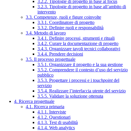
3.2.2. Tipologie di progetto in base al focus
3.2.3. Tipologie di progetto in base all’ambito di
intervento
3.3. Competenze, ruoli e figure coinvolte
3.3.1. Coordinatore di progetto
3.3.2. Definire ruoli e responsabilità
3.4. Metodo di lavoro
3.4.1. Definire processi, strumenti e rituali
3.4.2. Curare la documentazione di progetto
3.4.3. Organizzare tavoli tecnici collaborativi
3.4.4. Prendere decisioni
3.5. Il processo progettuale
3.5.1. Organizzare il progetto e la sua gestione
3.5.2. Comprendere il contesto d’uso del servizio
pubblico
3.5.3. Progettare i processi e i
touchpoint
del
servizio
3.5.4. Realizzare l’interfaccia utente del servizio
3.5.5. Validare la soluzione ottenuta
4. Ricerca progettuale
4.1. Ricerca primaria
4.1.1. Interviste
4.1.2. Questionari
4.1.3. Test di usabilità
4.1.4. Web analytics