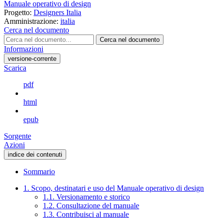
Manuale operativo di design
Progetto:
Designers Italia
Amministrazione:
italia
Cerca nel documento
Cerca nel documento
Informazioni
versione-corrente
Scarica
pdf
html
epub
Sorgente
Azioni
indice dei contenuti
Sommario
1. Scopo, destinatari e uso del Manuale operativo di design
1.1. Versionamento e storico
1.2. Consultazione del manuale
1.3. Contribuisci al manuale