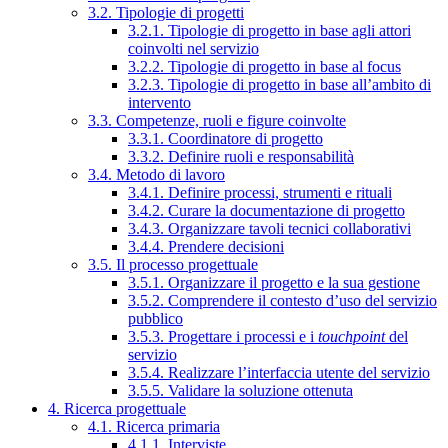
3.2. Tipologie di progetti
3.2.1. Tipologie di progetto in base agli attori
coinvolti nel servizio
3.2.2. Tipologie di progetto in base al focus
3.2.3. Tipologie di progetto in base all’ambito di
intervento
3.3. Competenze, ruoli e figure coinvolte
3.3.1. Coordinatore di progetto
3.3.2. Definire ruoli e responsabilità
3.4. Metodo di lavoro
3.4.1. Definire processi, strumenti e rituali
3.4.2. Curare la documentazione di progetto
3.4.3. Organizzare tavoli tecnici collaborativi
3.4.4. Prendere decisioni
3.5. Il processo progettuale
3.5.1. Organizzare il progetto e la sua gestione
3.5.2. Comprendere il contesto d’uso del servizio
pubblico
3.5.3. Progettare i processi e i
touchpoint
del
servizio
3.5.4. Realizzare l’interfaccia utente del servizio
3.5.5. Validare la soluzione ottenuta
4. Ricerca progettuale
4.1. Ricerca primaria
4.1.1. Interviste