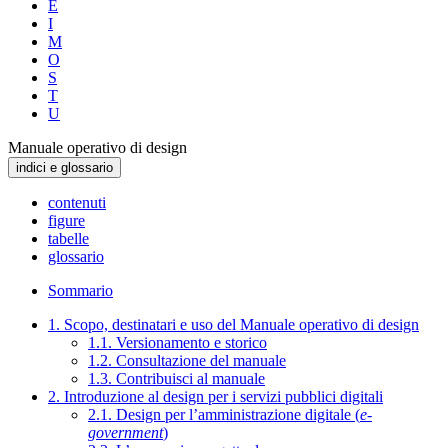
E
I
M
O
S
T
U
Manuale operativo di design
indici e glossario
contenuti
figure
tabelle
glossario
Sommario
1. Scopo, destinatari e uso del Manuale operativo di design
1.1. Versionamento e storico
1.2. Consultazione del manuale
1.3. Contribuisci al manuale
2. Introduzione al design per i servizi pubblici digitali
2.1. Design per l’amministrazione digitale (
e-
government
)