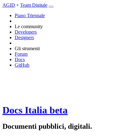
AGID
+
Team Digitale
Piano Triennale
Le community
Developers
Designers
Gli strumenti
Forum
Docs
GitHub
Docs Italia
beta
Documenti pubblici, digitali.