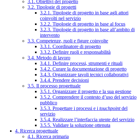
3.1. Obiettivi del progetto
3.2. Tipologie di progetti
3.2.1. Tipologie di progetto in base agli attori
coinvolti nel servizio
3.2.2. Tipologie di progetto in base al focus
3.2.3. Tipologie di progetto in base all’ambito di
intervento
3.3. Competenze, ruoli e figure coinvolte
3.3.1. Coordinatore di progetto
3.3.2. Definire ruoli e responsabilità
3.4. Metodo di lavoro
3.4.1. Definire processi, strumenti e rituali
3.4.2. Curare la documentazione di progetto
3.4.3. Organizzare tavoli tecnici collaborativi
3.4.4. Prendere decisioni
3.5. Il processo progettuale
3.5.1. Organizzare il progetto e la sua gestione
3.5.2. Comprendere il contesto d’uso del servizio
pubblico
3.5.3. Progettare i processi e i
touchpoint
del
servizio
3.5.4. Realizzare l’interfaccia utente del servizio
3.5.5. Validare la soluzione ottenuta
4. Ricerca progettuale
4.1. Ricerca primaria