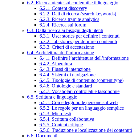
6.2. Ricerca utente sui contenuti e il linguaggio
6.2.1. Content discovery
6.2.2. Dati di ricerca (search keywords)
6.2.3. Ricerca tramite analytics
6.2.4. Ricerca sui forum
6.3. Dalla ricerca ai bisogni degli utenti
6.3.1. User stories per definire i contenuti
6.3.2. Job stories per definire i contenuti
6.3.3. Criteri di accettazione
6.4. Architettura dell’informazione
6.4.1. Definire l’architettura dell’informazione
6.4.2. Alberatura
6.4.3. Flussi di interazione
6.4.4. Sistemi di navigazione
6.4.5. Tipologie di contenuto (content type)
6.4.6. Ontologie e standard
6.4.7. Vocabolari controllati e tassonomie
6.5. Scrittura e linguaggio
6.5.1. Come leggono le persone sul web
6.5.2. Le regole per un linguaggio semplice
6.5.3. Microtesti
6.5.4. Scrittura collaborativa
6.5.5. Content critique
6.5.6. Traduzione e localizzazione dei contenuti
6.6. Documenti