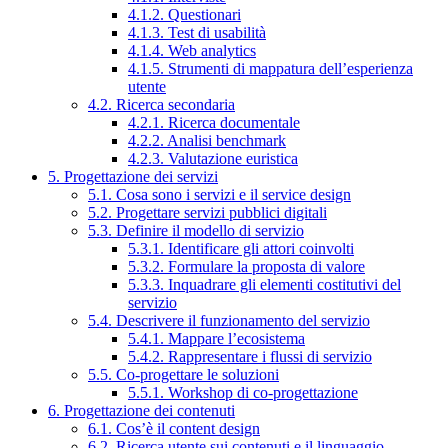
4.1.2. Questionari
4.1.3. Test di usabilità
4.1.4. Web analytics
4.1.5. Strumenti di mappatura dell’esperienza
utente
4.2. Ricerca secondaria
4.2.1. Ricerca documentale
4.2.2. Analisi benchmark
4.2.3. Valutazione euristica
5. Progettazione dei servizi
5.1. Cosa sono i servizi e il service design
5.2. Progettare servizi pubblici digitali
5.3. Definire il modello di servizio
5.3.1. Identificare gli attori coinvolti
5.3.2. Formulare la proposta di valore
5.3.3. Inquadrare gli elementi costitutivi del
servizio
5.4. Descrivere il funzionamento del servizio
5.4.1. Mappare l’ecosistema
5.4.2. Rappresentare i flussi di servizio
5.5. Co-progettare le soluzioni
5.5.1. Workshop di co-progettazione
6. Progettazione dei contenuti
6.1. Cos’è il content design
6.2. Ricerca utente sui contenuti e il linguaggio