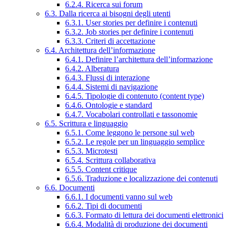
6.2.4. Ricerca sui forum
6.3. Dalla ricerca ai bisogni degli utenti
6.3.1. User stories per definire i contenuti
6.3.2. Job stories per definire i contenuti
6.3.3. Criteri di accettazione
6.4. Architettura dell’informazione
6.4.1. Definire l’architettura dell’informazione
6.4.2. Alberatura
6.4.3. Flussi di interazione
6.4.4. Sistemi di navigazione
6.4.5. Tipologie di contenuto (content type)
6.4.6. Ontologie e standard
6.4.7. Vocabolari controllati e tassonomie
6.5. Scrittura e linguaggio
6.5.1. Come leggono le persone sul web
6.5.2. Le regole per un linguaggio semplice
6.5.3. Microtesti
6.5.4. Scrittura collaborativa
6.5.5. Content critique
6.5.6. Traduzione e localizzazione dei contenuti
6.6. Documenti
6.6.1. I documenti vanno sul web
6.6.2. Tipi di documenti
6.6.3. Formato di lettura dei documenti elettronici
6.6.4. Modalità di produzione dei documenti