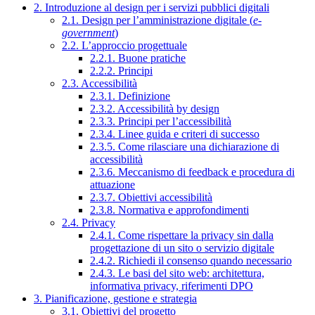
2. Introduzione al design per i servizi pubblici digitali
2.1. Design per l’amministrazione digitale (
e-
government
)
2.2. L’approccio progettuale
2.2.1. Buone pratiche
2.2.2. Principi
2.3. Accessibilità
2.3.1. Definizione
2.3.2. Accessibilità by design
2.3.3. Principi per l’accessibilità
2.3.4. Linee guida e criteri di successo
2.3.5. Come rilasciare una dichiarazione di
accessibilità
2.3.6. Meccanismo di feedback e procedura di
attuazione
2.3.7. Obiettivi accessibilità
2.3.8. Normativa e approfondimenti
2.4. Privacy
2.4.1. Come rispettare la privacy sin dalla
progettazione di un sito o servizio digitale
2.4.2. Richiedi il consenso quando necessario
2.4.3. Le basi del sito web: architettura,
informativa privacy, riferimenti DPO
3. Pianificazione, gestione e strategia
3.1. Obiettivi del progetto