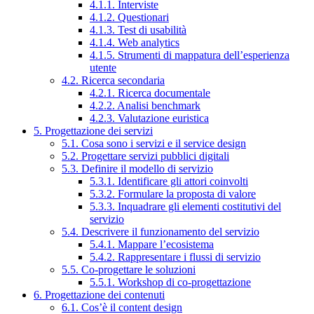
4.1.1. Interviste
4.1.2. Questionari
4.1.3. Test di usabilità
4.1.4. Web analytics
4.1.5. Strumenti di mappatura dell’esperienza
utente
4.2. Ricerca secondaria
4.2.1. Ricerca documentale
4.2.2. Analisi benchmark
4.2.3. Valutazione euristica
5. Progettazione dei servizi
5.1. Cosa sono i servizi e il service design
5.2. Progettare servizi pubblici digitali
5.3. Definire il modello di servizio
5.3.1. Identificare gli attori coinvolti
5.3.2. Formulare la proposta di valore
5.3.3. Inquadrare gli elementi costitutivi del
servizio
5.4. Descrivere il funzionamento del servizio
5.4.1. Mappare l’ecosistema
5.4.2. Rappresentare i flussi di servizio
5.5. Co-progettare le soluzioni
5.5.1. Workshop di co-progettazione
6. Progettazione dei contenuti
6.1. Cos’è il content design