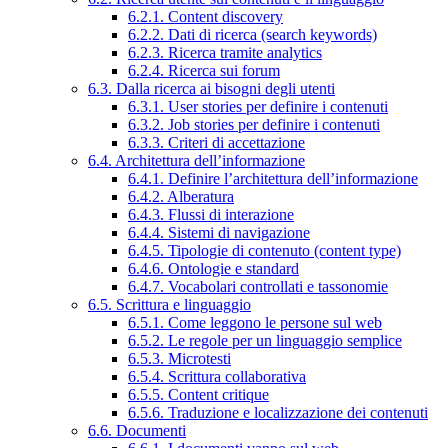
6.2.1. Content discovery
6.2.2. Dati di ricerca (search keywords)
6.2.3. Ricerca tramite analytics
6.2.4. Ricerca sui forum
6.3. Dalla ricerca ai bisogni degli utenti
6.3.1. User stories per definire i contenuti
6.3.2. Job stories per definire i contenuti
6.3.3. Criteri di accettazione
6.4. Architettura dell’informazione
6.4.1. Definire l’architettura dell’informazione
6.4.2. Alberatura
6.4.3. Flussi di interazione
6.4.4. Sistemi di navigazione
6.4.5. Tipologie di contenuto (content type)
6.4.6. Ontologie e standard
6.4.7. Vocabolari controllati e tassonomie
6.5. Scrittura e linguaggio
6.5.1. Come leggono le persone sul web
6.5.2. Le regole per un linguaggio semplice
6.5.3. Microtesti
6.5.4. Scrittura collaborativa
6.5.5. Content critique
6.5.6. Traduzione e localizzazione dei contenuti
6.6. Documenti