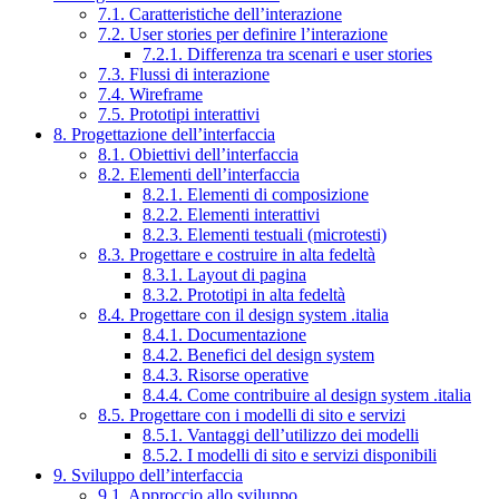
7.1. Caratteristiche dell’interazione
7.2. User stories per definire l’interazione
7.2.1. Differenza tra scenari e user stories
7.3. Flussi di interazione
7.4. Wireframe
7.5. Prototipi interattivi
8. Progettazione dell’interfaccia
8.1. Obiettivi dell’interfaccia
8.2. Elementi dell’interfaccia
8.2.1. Elementi di composizione
8.2.2. Elementi interattivi
8.2.3. Elementi testuali (microtesti)
8.3. Progettare e costruire in alta fedeltà
8.3.1. Layout di pagina
8.3.2. Prototipi in alta fedeltà
8.4. Progettare con il design system .italia
8.4.1. Documentazione
8.4.2. Benefici del design system
8.4.3. Risorse operative
8.4.4. Come contribuire al design system .italia
8.5. Progettare con i modelli di sito e servizi
8.5.1. Vantaggi dell’utilizzo dei modelli
8.5.2. I modelli di sito e servizi disponibili
9. Sviluppo dell’interfaccia
9.1. Approccio allo sviluppo