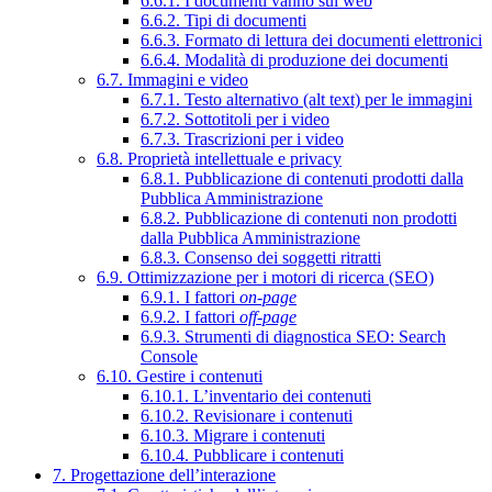
6.6.1. I documenti vanno sul web
6.6.2. Tipi di documenti
6.6.3. Formato di lettura dei documenti elettronici
6.6.4. Modalità di produzione dei documenti
6.7. Immagini e video
6.7.1. Testo alternativo (alt text) per le immagini
6.7.2. Sottotitoli per i video
6.7.3. Trascrizioni per i video
6.8. Proprietà intellettuale e privacy
6.8.1. Pubblicazione di contenuti prodotti dalla
Pubblica Amministrazione
6.8.2. Pubblicazione di contenuti non prodotti
dalla Pubblica Amministrazione
6.8.3. Consenso dei soggetti ritratti
6.9. Ottimizzazione per i motori di ricerca (SEO)
6.9.1. I fattori
on-page
6.9.2. I fattori
off-page
6.9.3. Strumenti di diagnostica SEO: Search
Console
6.10. Gestire i contenuti
6.10.1. L’inventario dei contenuti
6.10.2. Revisionare i contenuti
6.10.3. Migrare i contenuti
6.10.4. Pubblicare i contenuti
7. Progettazione dell’interazione