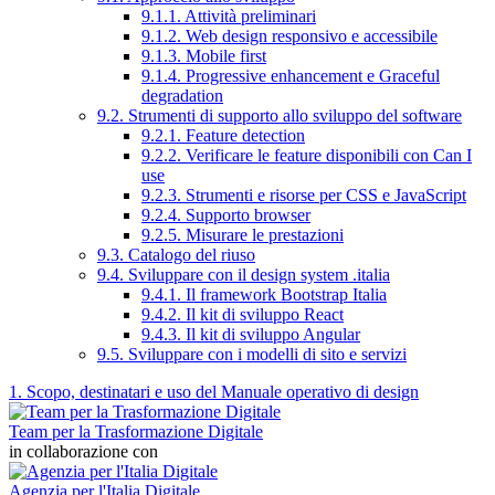
9.1.1. Attività preliminari
9.1.2. Web design responsivo e accessibile
9.1.3. Mobile first
9.1.4. Progressive enhancement e Graceful
degradation
9.2. Strumenti di supporto allo sviluppo del software
9.2.1. Feature detection
9.2.2. Verificare le feature disponibili con Can I
use
9.2.3. Strumenti e risorse per CSS e JavaScript
9.2.4. Supporto browser
9.2.5. Misurare le prestazioni
9.3. Catalogo del riuso
9.4. Sviluppare con il design system .italia
9.4.1. Il framework Bootstrap Italia
9.4.2. Il kit di sviluppo React
9.4.3. Il kit di sviluppo Angular
9.5. Sviluppare con i modelli di sito e servizi
1. Scopo, destinatari e uso del Manuale operativo di design
Team per la Trasformazione Digitale
in collaborazione con
Agenzia per l'Italia Digitale