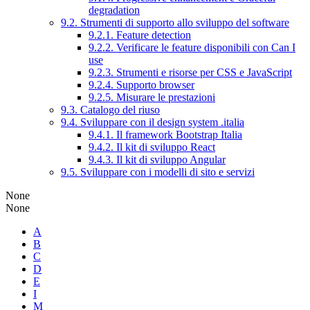
degradation
9.2. Strumenti di supporto allo sviluppo del software
9.2.1. Feature detection
9.2.2. Verificare le feature disponibili con Can I
use
9.2.3. Strumenti e risorse per CSS e JavaScript
9.2.4. Supporto browser
9.2.5. Misurare le prestazioni
9.3. Catalogo del riuso
9.4. Sviluppare con il design system .italia
9.4.1. Il framework Bootstrap Italia
9.4.2. Il kit di sviluppo React
9.4.3. Il kit di sviluppo Angular
9.5. Sviluppare con i modelli di sito e servizi
None
None
A
B
C
D
E
I
M