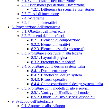
7.1. Caratteristiche dell’interazione
7.2. User stories per definire l’interazione
7.2.1. Differenza tra scenari e user stories
7.3. Flussi di interazione
7.4. Wireframe
7.5. Prototipi interattivi
8. Progettazione dell’interfaccia
8.1. Obiettivi dell’interfaccia
8.2. Elementi dell’interfaccia
8.2.1. Elementi di composizione
8.2.2. Elementi interattivi
8.2.3. Elementi testuali (microtesti)
8.3. Progettare e costruire in alta fedeltà
8.3.1. Layout di pagina
8.3.2. Prototipi in alta fedeltà
8.4. Progettare con il design system .italia
8.4.1. Documentazione
8.4.2. Benefici del design system
8.4.3. Risorse operative
8.4.4. Come contribuire al design system .italia
8.5. Progettare con i modelli di sito e servizi
8.5.1. Vantaggi dell’utilizzo dei modelli
8.5.2. I modelli di sito e servizi disponibili
9. Sviluppo dell’interfaccia
9.1. Approccio allo sviluppo