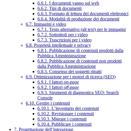
6.6.1. I documenti vanno sul web
6.6.2. Tipi di documenti
6.6.3. Formato di lettura dei documenti elettronici
6.6.4. Modalità di produzione dei documenti
6.7. Immagini e video
6.7.1. Testo alternativo (alt text) per le immagini
6.7.2. Sottotitoli per i video
6.7.3. Trascrizioni per i video
6.8. Proprietà intellettuale e privacy
6.8.1. Pubblicazione di contenuti prodotti dalla
Pubblica Amministrazione
6.8.2. Pubblicazione di contenuti non prodotti
dalla Pubblica Amministrazione
6.8.3. Consenso dei soggetti ritratti
6.9. Ottimizzazione per i motori di ricerca (SEO)
6.9.1. I fattori
on-page
6.9.2. I fattori
off-page
6.9.3. Strumenti di diagnostica SEO: Search
Console
6.10. Gestire i contenuti
6.10.1. L’inventario dei contenuti
6.10.2. Revisionare i contenuti
6.10.3. Migrare i contenuti
6.10.4. Pubblicare i contenuti
7. Progettazione dell’interazione