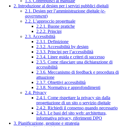
1.3. Contribuisci al manuale
2. Introduzione al design per i servizi pubblici digitali
2.1. Design per l’amministrazione digitale (
e-
government
)
2.2. L’approccio progettuale
2.2.1. Buone pratiche
2.2.2. Principi
2.3. Accessibilità
2.3.1. Definizione
2.3.2. Accessibilità by design
2.3.3. Principi per l’accessibilità
2.3.4. Linee guida e criteri di successo
2.3.5. Come rilasciare una dichiarazione di
accessibilità
2.3.6. Meccanismo di feedback e procedura di
attuazione
2.3.7. Obiettivi accessibilità
2.3.8. Normativa e approfondimenti
2.4. Privacy
2.4.1. Come rispettare la privacy sin dalla
progettazione di un sito o servizio digitale
2.4.2. Richiedi il consenso quando necessario
2.4.3. Le basi del sito web: architettura,
informativa privacy, riferimenti DPO
3. Pianificazione, gestione e strategia