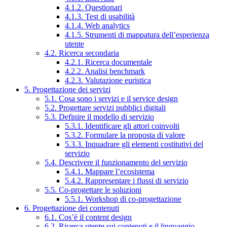
4.1.2. Questionari
4.1.3. Test di usabilità
4.1.4. Web analytics
4.1.5. Strumenti di mappatura dell’esperienza
utente
4.2. Ricerca secondaria
4.2.1. Ricerca documentale
4.2.2. Analisi benchmark
4.2.3. Valutazione euristica
5. Progettazione dei servizi
5.1. Cosa sono i servizi e il service design
5.2. Progettare servizi pubblici digitali
5.3. Definire il modello di servizio
5.3.1. Identificare gli attori coinvolti
5.3.2. Formulare la proposta di valore
5.3.3. Inquadrare gli elementi costitutivi del
servizio
5.4. Descrivere il funzionamento del servizio
5.4.1. Mappare l’ecosistema
5.4.2. Rappresentare i flussi di servizio
5.5. Co-progettare le soluzioni
5.5.1. Workshop di co-progettazione
6. Progettazione dei contenuti
6.1. Cos’è il content design
6.2. Ricerca utente sui contenuti e il linguaggio