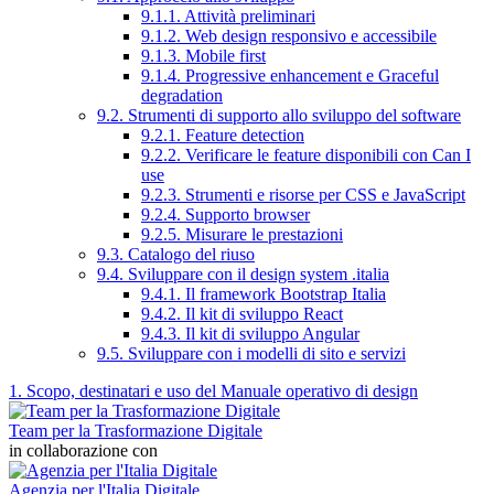
9.1.1. Attività preliminari
9.1.2. Web design responsivo e accessibile
9.1.3. Mobile first
9.1.4. Progressive enhancement e Graceful
degradation
9.2. Strumenti di supporto allo sviluppo del software
9.2.1. Feature detection
9.2.2. Verificare le feature disponibili con Can I
use
9.2.3. Strumenti e risorse per CSS e JavaScript
9.2.4. Supporto browser
9.2.5. Misurare le prestazioni
9.3. Catalogo del riuso
9.4. Sviluppare con il design system .italia
9.4.1. Il framework Bootstrap Italia
9.4.2. Il kit di sviluppo React
9.4.3. Il kit di sviluppo Angular
9.5. Sviluppare con i modelli di sito e servizi
1. Scopo, destinatari e uso del Manuale operativo di design
Team per la Trasformazione Digitale
in collaborazione con
Agenzia per l'Italia Digitale