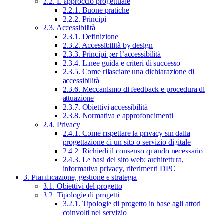
2.2. L’approccio progettuale
2.2.1. Buone pratiche
2.2.2. Principi
2.3. Accessibilità
2.3.1. Definizione
2.3.2. Accessibilità by design
2.3.3. Principi per l’accessibilità
2.3.4. Linee guida e criteri di successo
2.3.5. Come rilasciare una dichiarazione di
accessibilità
2.3.6. Meccanismo di feedback e procedura di
attuazione
2.3.7. Obiettivi accessibilità
2.3.8. Normativa e approfondimenti
2.4. Privacy
2.4.1. Come rispettare la privacy sin dalla
progettazione di un sito o servizio digitale
2.4.2. Richiedi il consenso quando necessario
2.4.3. Le basi del sito web: architettura,
informativa privacy, riferimenti DPO
3. Pianificazione, gestione e strategia
3.1. Obiettivi del progetto
3.2. Tipologie di progetti
3.2.1. Tipologie di progetto in base agli attori
coinvolti nel servizio