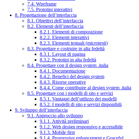
7.4. Wireframe
7.5. Prototipi interattivi
8. Progettazione dell’interfaccia
8.1. Obiettivi dell’interfaccia
8.2. Elementi dell’interfaccia
8.2.1. Elementi di composizione
8.2.2. Elementi interattivi
8.2.3. Elementi testuali (microtesti)
8.3. Progettare e costruire in alta fedeltà
8.3.1. Layout di pagina
8.3.2. Prototipi in alta fedeltà
8.4. Progettare con il design system .italia
8.4.1. Documentazione
8.4.2. Benefici del design system
8.4.3. Risorse operative
8.4.4. Come contribuire al design system .italia
8.5. Progettare con i modelli di sito e servizi
8.5.1. Vantaggi dell’utilizzo dei modelli
8.5.2. I modelli di sito e servizi disponibili
9. Sviluppo dell’interfaccia
9.1. Approccio allo sviluppo
9.1.1. Attività preliminari
9.1.2. Web design responsivo e accessibile
9.1.3. Mobile first
9.1.4. Progressive enhancement e Graceful