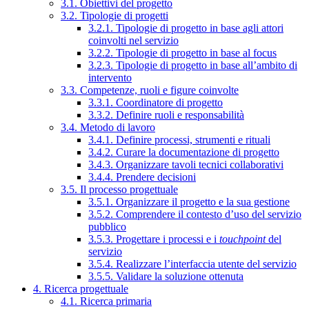
3.1. Obiettivi del progetto
3.2. Tipologie di progetti
3.2.1. Tipologie di progetto in base agli attori
coinvolti nel servizio
3.2.2. Tipologie di progetto in base al focus
3.2.3. Tipologie di progetto in base all’ambito di
intervento
3.3. Competenze, ruoli e figure coinvolte
3.3.1. Coordinatore di progetto
3.3.2. Definire ruoli e responsabilità
3.4. Metodo di lavoro
3.4.1. Definire processi, strumenti e rituali
3.4.2. Curare la documentazione di progetto
3.4.3. Organizzare tavoli tecnici collaborativi
3.4.4. Prendere decisioni
3.5. Il processo progettuale
3.5.1. Organizzare il progetto e la sua gestione
3.5.2. Comprendere il contesto d’uso del servizio
pubblico
3.5.3. Progettare i processi e i
touchpoint
del
servizio
3.5.4. Realizzare l’interfaccia utente del servizio
3.5.5. Validare la soluzione ottenuta
4. Ricerca progettuale
4.1. Ricerca primaria