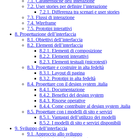
7.1. Caratteristiche dell’interazione
7.2. User stories per definire l’interazione
7.2.1. Differenza tra scenari e user stories
7.3. Flussi di interazione
7.4. Wireframe
7.5. Prototipi interattivi
8. Progettazione dell’interfaccia
8.1. Obiettivi dell’interfaccia
8.2. Elementi dell’interfaccia
8.2.1. Elementi di composizione
8.2.2. Elementi interattivi
8.2.3. Elementi testuali (microtesti)
8.3. Progettare e costruire in alta fedeltà
8.3.1. Layout di pagina
8.3.2. Prototipi in alta fedeltà
8.4. Progettare con il design system .italia
8.4.1. Documentazione
8.4.2. Benefici del design system
8.4.3. Risorse operative
8.4.4. Come contribuire al design system .italia
8.5. Progettare con i modelli di sito e servizi
8.5.1. Vantaggi dell’utilizzo dei modelli
8.5.2. I modelli di sito e servizi disponibili
9. Sviluppo dell’interfaccia
9.1. Approccio allo sviluppo