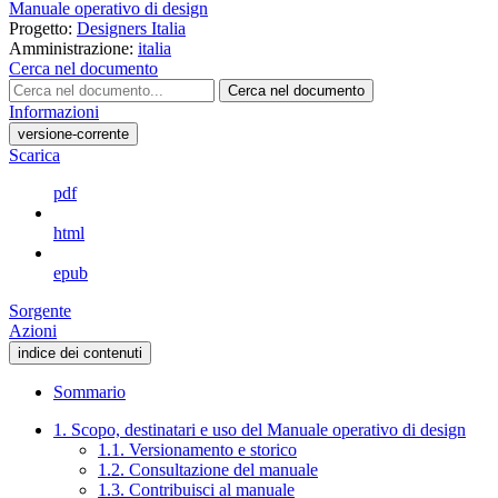
Manuale operativo di design
Progetto:
Designers Italia
Amministrazione:
italia
Cerca nel documento
Cerca nel documento
Informazioni
versione-corrente
Scarica
pdf
html
epub
Sorgente
Azioni
indice dei contenuti
Sommario
1. Scopo, destinatari e uso del Manuale operativo di design
1.1. Versionamento e storico
1.2. Consultazione del manuale
1.3. Contribuisci al manuale