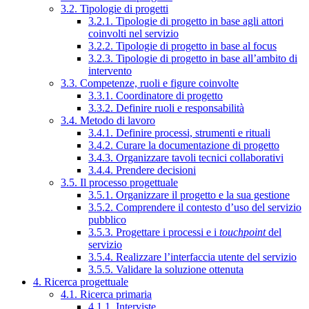
3.2. Tipologie di progetti
3.2.1. Tipologie di progetto in base agli attori
coinvolti nel servizio
3.2.2. Tipologie di progetto in base al focus
3.2.3. Tipologie di progetto in base all’ambito di
intervento
3.3. Competenze, ruoli e figure coinvolte
3.3.1. Coordinatore di progetto
3.3.2. Definire ruoli e responsabilità
3.4. Metodo di lavoro
3.4.1. Definire processi, strumenti e rituali
3.4.2. Curare la documentazione di progetto
3.4.3. Organizzare tavoli tecnici collaborativi
3.4.4. Prendere decisioni
3.5. Il processo progettuale
3.5.1. Organizzare il progetto e la sua gestione
3.5.2. Comprendere il contesto d’uso del servizio
pubblico
3.5.3. Progettare i processi e i
touchpoint
del
servizio
3.5.4. Realizzare l’interfaccia utente del servizio
3.5.5. Validare la soluzione ottenuta
4. Ricerca progettuale
4.1. Ricerca primaria
4.1.1. Interviste