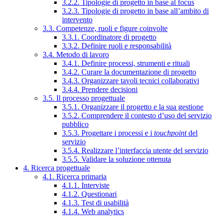
3.2.2. Tipologie di progetto in base al focus
3.2.3. Tipologie di progetto in base all’ambito di
intervento
3.3. Competenze, ruoli e figure coinvolte
3.3.1. Coordinatore di progetto
3.3.2. Definire ruoli e responsabilità
3.4. Metodo di lavoro
3.4.1. Definire processi, strumenti e rituali
3.4.2. Curare la documentazione di progetto
3.4.3. Organizzare tavoli tecnici collaborativi
3.4.4. Prendere decisioni
3.5. Il processo progettuale
3.5.1. Organizzare il progetto e la sua gestione
3.5.2. Comprendere il contesto d’uso del servizio
pubblico
3.5.3. Progettare i processi e i
touchpoint
del
servizio
3.5.4. Realizzare l’interfaccia utente del servizio
3.5.5. Validare la soluzione ottenuta
4. Ricerca progettuale
4.1. Ricerca primaria
4.1.1. Interviste
4.1.2. Questionari
4.1.3. Test di usabilità
4.1.4. Web analytics