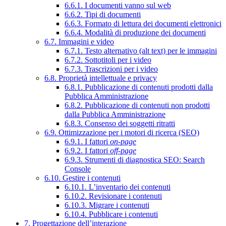
6.6.1. I documenti vanno sul web
6.6.2. Tipi di documenti
6.6.3. Formato di lettura dei documenti elettronici
6.6.4. Modalità di produzione dei documenti
6.7. Immagini e video
6.7.1. Testo alternativo (alt text) per le immagini
6.7.2. Sottotitoli per i video
6.7.3. Trascrizioni per i video
6.8. Proprietà intellettuale e privacy
6.8.1. Pubblicazione di contenuti prodotti dalla
Pubblica Amministrazione
6.8.2. Pubblicazione di contenuti non prodotti
dalla Pubblica Amministrazione
6.8.3. Consenso dei soggetti ritratti
6.9. Ottimizzazione per i motori di ricerca (SEO)
6.9.1. I fattori
on-page
6.9.2. I fattori
off-page
6.9.3. Strumenti di diagnostica SEO: Search
Console
6.10. Gestire i contenuti
6.10.1. L’inventario dei contenuti
6.10.2. Revisionare i contenuti
6.10.3. Migrare i contenuti
6.10.4. Pubblicare i contenuti
7. Progettazione dell’interazione