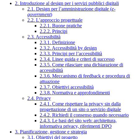
2. Introduzione al design per i servizi pubblici digitali
2.1. Design per l’amministrazione digitale (
e-
government
)
2.2. L’approccio progettuale
2.2.1. Buone pratiche
2.2.2. Principi
2.3. Accessibilità
2.3.1. Definizione
2.3.2. Accessibilità by design
2.3.3. Principi per l’accessibilità
2.3.4. Linee guida e criteri di successo
2.3.5. Come rilasciare una dichiarazione di
accessibilità
2.3.6. Meccanismo di feedback e procedura di
attuazione
2.3.7. Obiettivi accessibilità
2.3.8. Normativa e approfondimenti
2.4. Privacy
2.4.1. Come rispettare la privacy sin dalla
progettazione di un sito o servizio digitale
2.4.2. Richiedi il consenso quando necessario
2.4.3. Le basi del sito web: architettura,
informativa privacy, riferimenti DPO
3. Pianificazione, gestione e strategia
3.1. Obiettivi del progetto