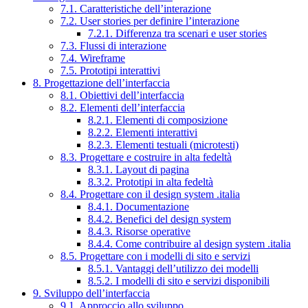
7.1. Caratteristiche dell’interazione
7.2. User stories per definire l’interazione
7.2.1. Differenza tra scenari e user stories
7.3. Flussi di interazione
7.4. Wireframe
7.5. Prototipi interattivi
8. Progettazione dell’interfaccia
8.1. Obiettivi dell’interfaccia
8.2. Elementi dell’interfaccia
8.2.1. Elementi di composizione
8.2.2. Elementi interattivi
8.2.3. Elementi testuali (microtesti)
8.3. Progettare e costruire in alta fedeltà
8.3.1. Layout di pagina
8.3.2. Prototipi in alta fedeltà
8.4. Progettare con il design system .italia
8.4.1. Documentazione
8.4.2. Benefici del design system
8.4.3. Risorse operative
8.4.4. Come contribuire al design system .italia
8.5. Progettare con i modelli di sito e servizi
8.5.1. Vantaggi dell’utilizzo dei modelli
8.5.2. I modelli di sito e servizi disponibili
9. Sviluppo dell’interfaccia
9.1. Approccio allo sviluppo