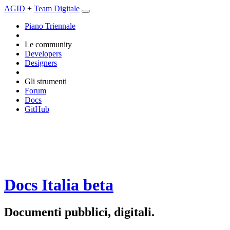
AGID
+
Team Digitale
Piano Triennale
Le community
Developers
Designers
Gli strumenti
Forum
Docs
GitHub
Docs Italia
beta
Documenti pubblici, digitali.