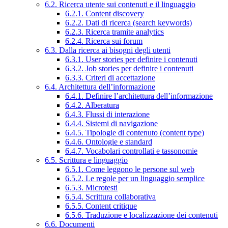
6.2. Ricerca utente sui contenuti e il linguaggio
6.2.1. Content discovery
6.2.2. Dati di ricerca (search keywords)
6.2.3. Ricerca tramite analytics
6.2.4. Ricerca sui forum
6.3. Dalla ricerca ai bisogni degli utenti
6.3.1. User stories per definire i contenuti
6.3.2. Job stories per definire i contenuti
6.3.3. Criteri di accettazione
6.4. Architettura dell’informazione
6.4.1. Definire l’architettura dell’informazione
6.4.2. Alberatura
6.4.3. Flussi di interazione
6.4.4. Sistemi di navigazione
6.4.5. Tipologie di contenuto (content type)
6.4.6. Ontologie e standard
6.4.7. Vocabolari controllati e tassonomie
6.5. Scrittura e linguaggio
6.5.1. Come leggono le persone sul web
6.5.2. Le regole per un linguaggio semplice
6.5.3. Microtesti
6.5.4. Scrittura collaborativa
6.5.5. Content critique
6.5.6. Traduzione e localizzazione dei contenuti
6.6. Documenti