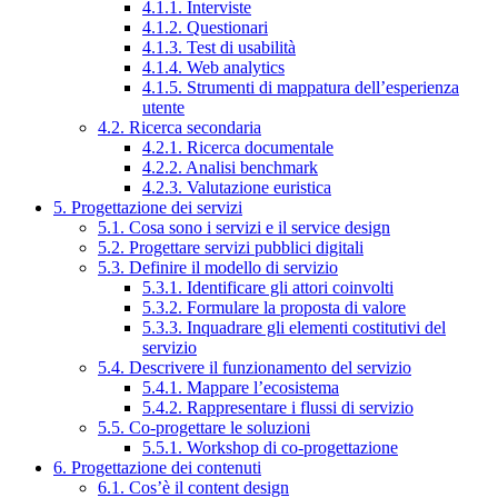
4.1.1. Interviste
4.1.2. Questionari
4.1.3. Test di usabilità
4.1.4. Web analytics
4.1.5. Strumenti di mappatura dell’esperienza
utente
4.2. Ricerca secondaria
4.2.1. Ricerca documentale
4.2.2. Analisi benchmark
4.2.3. Valutazione euristica
5. Progettazione dei servizi
5.1. Cosa sono i servizi e il service design
5.2. Progettare servizi pubblici digitali
5.3. Definire il modello di servizio
5.3.1. Identificare gli attori coinvolti
5.3.2. Formulare la proposta di valore
5.3.3. Inquadrare gli elementi costitutivi del
servizio
5.4. Descrivere il funzionamento del servizio
5.4.1. Mappare l’ecosistema
5.4.2. Rappresentare i flussi di servizio
5.5. Co-progettare le soluzioni
5.5.1. Workshop di co-progettazione
6. Progettazione dei contenuti
6.1. Cos’è il content design