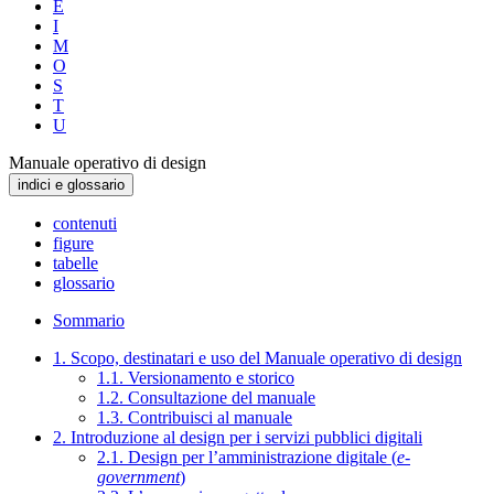
E
I
M
O
S
T
U
Manuale operativo di design
indici e glossario
contenuti
figure
tabelle
glossario
Sommario
1. Scopo, destinatari e uso del Manuale operativo di design
1.1. Versionamento e storico
1.2. Consultazione del manuale
1.3. Contribuisci al manuale
2. Introduzione al design per i servizi pubblici digitali
2.1. Design per l’amministrazione digitale (
e-
government
)