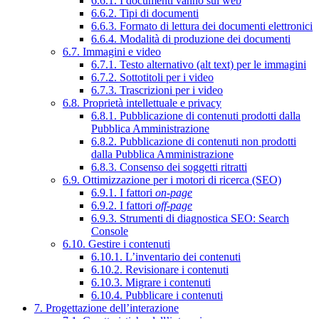
6.6.1. I documenti vanno sul web
6.6.2. Tipi di documenti
6.6.3. Formato di lettura dei documenti elettronici
6.6.4. Modalità di produzione dei documenti
6.7. Immagini e video
6.7.1. Testo alternativo (alt text) per le immagini
6.7.2. Sottotitoli per i video
6.7.3. Trascrizioni per i video
6.8. Proprietà intellettuale e privacy
6.8.1. Pubblicazione di contenuti prodotti dalla
Pubblica Amministrazione
6.8.2. Pubblicazione di contenuti non prodotti
dalla Pubblica Amministrazione
6.8.3. Consenso dei soggetti ritratti
6.9. Ottimizzazione per i motori di ricerca (SEO)
6.9.1. I fattori
on-page
6.9.2. I fattori
off-page
6.9.3. Strumenti di diagnostica SEO: Search
Console
6.10. Gestire i contenuti
6.10.1. L’inventario dei contenuti
6.10.2. Revisionare i contenuti
6.10.3. Migrare i contenuti
6.10.4. Pubblicare i contenuti
7. Progettazione dell’interazione