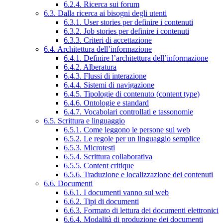
6.2.4. Ricerca sui forum
6.3. Dalla ricerca ai bisogni degli utenti
6.3.1. User stories per definire i contenuti
6.3.2. Job stories per definire i contenuti
6.3.3. Criteri di accettazione
6.4. Architettura dell’informazione
6.4.1. Definire l’architettura dell’informazione
6.4.2. Alberatura
6.4.3. Flussi di interazione
6.4.4. Sistemi di navigazione
6.4.5. Tipologie di contenuto (content type)
6.4.6. Ontologie e standard
6.4.7. Vocabolari controllati e tassonomie
6.5. Scrittura e linguaggio
6.5.1. Come leggono le persone sul web
6.5.2. Le regole per un linguaggio semplice
6.5.3. Microtesti
6.5.4. Scrittura collaborativa
6.5.5. Content critique
6.5.6. Traduzione e localizzazione dei contenuti
6.6. Documenti
6.6.1. I documenti vanno sul web
6.6.2. Tipi di documenti
6.6.3. Formato di lettura dei documenti elettronici
6.6.4. Modalità di produzione dei documenti