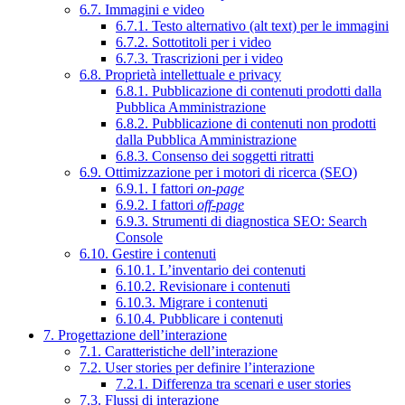
6.7. Immagini e video
6.7.1. Testo alternativo (alt text) per le immagini
6.7.2. Sottotitoli per i video
6.7.3. Trascrizioni per i video
6.8. Proprietà intellettuale e privacy
6.8.1. Pubblicazione di contenuti prodotti dalla
Pubblica Amministrazione
6.8.2. Pubblicazione di contenuti non prodotti
dalla Pubblica Amministrazione
6.8.3. Consenso dei soggetti ritratti
6.9. Ottimizzazione per i motori di ricerca (SEO)
6.9.1. I fattori
on-page
6.9.2. I fattori
off-page
6.9.3. Strumenti di diagnostica SEO: Search
Console
6.10. Gestire i contenuti
6.10.1. L’inventario dei contenuti
6.10.2. Revisionare i contenuti
6.10.3. Migrare i contenuti
6.10.4. Pubblicare i contenuti
7. Progettazione dell’interazione
7.1. Caratteristiche dell’interazione
7.2. User stories per definire l’interazione
7.2.1. Differenza tra scenari e user stories
7.3. Flussi di interazione