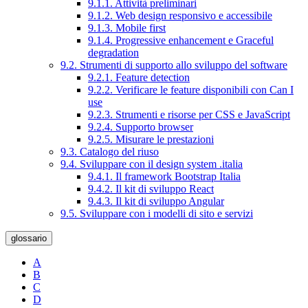
9.1.1. Attività preliminari
9.1.2. Web design responsivo e accessibile
9.1.3. Mobile first
9.1.4. Progressive enhancement e Graceful
degradation
9.2. Strumenti di supporto allo sviluppo del software
9.2.1. Feature detection
9.2.2. Verificare le feature disponibili con Can I
use
9.2.3. Strumenti e risorse per CSS e JavaScript
9.2.4. Supporto browser
9.2.5. Misurare le prestazioni
9.3. Catalogo del riuso
9.4. Sviluppare con il design system .italia
9.4.1. Il framework Bootstrap Italia
9.4.2. Il kit di sviluppo React
9.4.3. Il kit di sviluppo Angular
9.5. Sviluppare con i modelli di sito e servizi
glossario
A
B
C
D