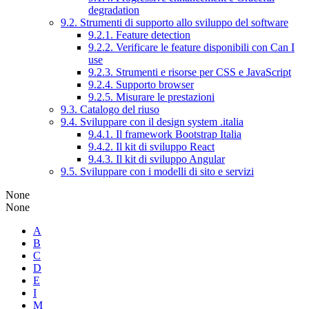
degradation
9.2. Strumenti di supporto allo sviluppo del software
9.2.1. Feature detection
9.2.2. Verificare le feature disponibili con Can I
use
9.2.3. Strumenti e risorse per CSS e JavaScript
9.2.4. Supporto browser
9.2.5. Misurare le prestazioni
9.3. Catalogo del riuso
9.4. Sviluppare con il design system .italia
9.4.1. Il framework Bootstrap Italia
9.4.2. Il kit di sviluppo React
9.4.3. Il kit di sviluppo Angular
9.5. Sviluppare con i modelli di sito e servizi
None
None
A
B
C
D
E
I
M