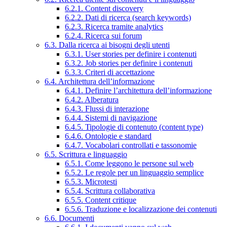
6.2.1. Content discovery
6.2.2. Dati di ricerca (search keywords)
6.2.3. Ricerca tramite analytics
6.2.4. Ricerca sui forum
6.3. Dalla ricerca ai bisogni degli utenti
6.3.1. User stories per definire i contenuti
6.3.2. Job stories per definire i contenuti
6.3.3. Criteri di accettazione
6.4. Architettura dell’informazione
6.4.1. Definire l’architettura dell’informazione
6.4.2. Alberatura
6.4.3. Flussi di interazione
6.4.4. Sistemi di navigazione
6.4.5. Tipologie di contenuto (content type)
6.4.6. Ontologie e standard
6.4.7. Vocabolari controllati e tassonomie
6.5. Scrittura e linguaggio
6.5.1. Come leggono le persone sul web
6.5.2. Le regole per un linguaggio semplice
6.5.3. Microtesti
6.5.4. Scrittura collaborativa
6.5.5. Content critique
6.5.6. Traduzione e localizzazione dei contenuti
6.6. Documenti