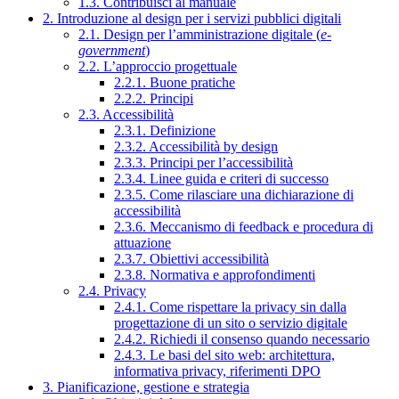
1.3. Contribuisci al manuale
2. Introduzione al design per i servizi pubblici digitali
2.1. Design per l’amministrazione digitale (
e-
government
)
2.2. L’approccio progettuale
2.2.1. Buone pratiche
2.2.2. Principi
2.3. Accessibilità
2.3.1. Definizione
2.3.2. Accessibilità by design
2.3.3. Principi per l’accessibilità
2.3.4. Linee guida e criteri di successo
2.3.5. Come rilasciare una dichiarazione di
accessibilità
2.3.6. Meccanismo di feedback e procedura di
attuazione
2.3.7. Obiettivi accessibilità
2.3.8. Normativa e approfondimenti
2.4. Privacy
2.4.1. Come rispettare la privacy sin dalla
progettazione di un sito o servizio digitale
2.4.2. Richiedi il consenso quando necessario
2.4.3. Le basi del sito web: architettura,
informativa privacy, riferimenti DPO
3. Pianificazione, gestione e strategia