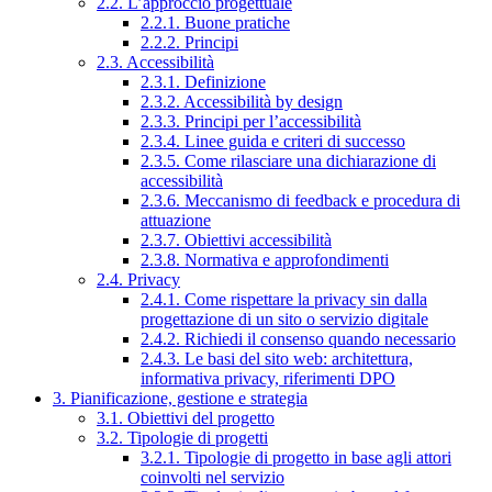
2.2. L’approccio progettuale
2.2.1. Buone pratiche
2.2.2. Principi
2.3. Accessibilità
2.3.1. Definizione
2.3.2. Accessibilità by design
2.3.3. Principi per l’accessibilità
2.3.4. Linee guida e criteri di successo
2.3.5. Come rilasciare una dichiarazione di
accessibilità
2.3.6. Meccanismo di feedback e procedura di
attuazione
2.3.7. Obiettivi accessibilità
2.3.8. Normativa e approfondimenti
2.4. Privacy
2.4.1. Come rispettare la privacy sin dalla
progettazione di un sito o servizio digitale
2.4.2. Richiedi il consenso quando necessario
2.4.3. Le basi del sito web: architettura,
informativa privacy, riferimenti DPO
3. Pianificazione, gestione e strategia
3.1. Obiettivi del progetto
3.2. Tipologie di progetti
3.2.1. Tipologie di progetto in base agli attori
coinvolti nel servizio