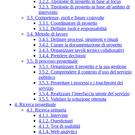
3.2.2. Tipologie di progetto in base al focus
3.2.3. Tipologie di progetto in base all’ambito di
intervento
3.3. Competenze, ruoli e figure coinvolte
3.3.1. Coordinatore di progetto
3.3.2. Definire ruoli e responsabilità
3.4. Metodo di lavoro
3.4.1. Definire processi, strumenti e rituali
3.4.2. Curare la documentazione di progetto
3.4.3. Organizzare tavoli tecnici collaborativi
3.4.4. Prendere decisioni
3.5. Il processo progettuale
3.5.1. Organizzare il progetto e la sua gestione
3.5.2. Comprendere il contesto d’uso del servizio
pubblico
3.5.3. Progettare i processi e i
touchpoint
del
servizio
3.5.4. Realizzare l’interfaccia utente del servizio
3.5.5. Validare la soluzione ottenuta
4. Ricerca progettuale
4.1. Ricerca primaria
4.1.1. Interviste
4.1.2. Questionari
4.1.3. Test di usabilità
4.1.4. Web analytics