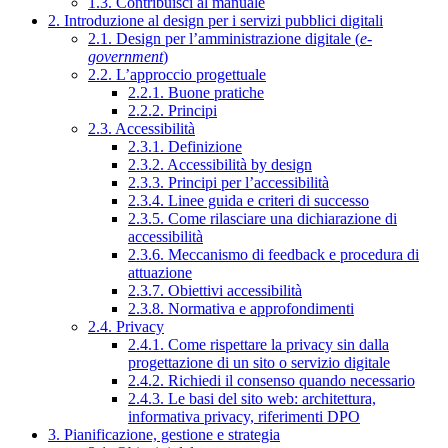
1.3. Contribuisci al manuale
2. Introduzione al design per i servizi pubblici digitali
2.1. Design per l’amministrazione digitale (
e-
government
)
2.2. L’approccio progettuale
2.2.1. Buone pratiche
2.2.2. Principi
2.3. Accessibilità
2.3.1. Definizione
2.3.2. Accessibilità by design
2.3.3. Principi per l’accessibilità
2.3.4. Linee guida e criteri di successo
2.3.5. Come rilasciare una dichiarazione di
accessibilità
2.3.6. Meccanismo di feedback e procedura di
attuazione
2.3.7. Obiettivi accessibilità
2.3.8. Normativa e approfondimenti
2.4. Privacy
2.4.1. Come rispettare la privacy sin dalla
progettazione di un sito o servizio digitale
2.4.2. Richiedi il consenso quando necessario
2.4.3. Le basi del sito web: architettura,
informativa privacy, riferimenti DPO
3. Pianificazione, gestione e strategia