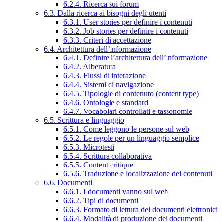
6.2.4. Ricerca sui forum
6.3. Dalla ricerca ai bisogni degli utenti
6.3.1. User stories per definire i contenuti
6.3.2. Job stories per definire i contenuti
6.3.3. Criteri di accettazione
6.4. Architettura dell’informazione
6.4.1. Definire l’architettura dell’informazione
6.4.2. Alberatura
6.4.3. Flussi di interazione
6.4.4. Sistemi di navigazione
6.4.5. Tipologie di contenuto (content type)
6.4.6. Ontologie e standard
6.4.7. Vocabolari controllati e tassonomie
6.5. Scrittura e linguaggio
6.5.1. Come leggono le persone sul web
6.5.2. Le regole per un linguaggio semplice
6.5.3. Microtesti
6.5.4. Scrittura collaborativa
6.5.5. Content critique
6.5.6. Traduzione e localizzazione dei contenuti
6.6. Documenti
6.6.1. I documenti vanno sul web
6.6.2. Tipi di documenti
6.6.3. Formato di lettura dei documenti elettronici
6.6.4. Modalità di produzione dei documenti