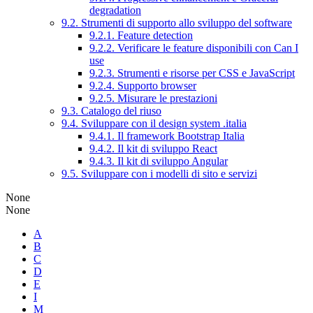
degradation
9.2. Strumenti di supporto allo sviluppo del software
9.2.1. Feature detection
9.2.2. Verificare le feature disponibili con Can I
use
9.2.3. Strumenti e risorse per CSS e JavaScript
9.2.4. Supporto browser
9.2.5. Misurare le prestazioni
9.3. Catalogo del riuso
9.4. Sviluppare con il design system .italia
9.4.1. Il framework Bootstrap Italia
9.4.2. Il kit di sviluppo React
9.4.3. Il kit di sviluppo Angular
9.5. Sviluppare con i modelli di sito e servizi
None
None
A
B
C
D
E
I
M