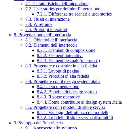
7.1. Caratteristiche dell’interazione
7.2. User stories per definire l’interazione
7.2.1. Differenza tra scenari e user stories
7.3. Flussi di interazione
7.4. Wireframe
7.5. Prototipi interattivi
8. Progettazione dell’interfaccia
8.1. Obiettivi dell’interfaccia
8.2. Elementi dell’interfaccia
8.2.1. Elementi di composizione
8.2.2. Elementi interattivi
8.2.3. Elementi testuali (microtesti)
8.3. Progettare e costruire in alta fedeltà
8.3.1. Layout di pagina
8.3.2. Prototipi in alta fedeltà
8.4. Progettare con il design system .italia
8.4.1. Documentazione
8.4.2. Benefici del design system
8.4.3. Risorse operative
8.4.4. Come contribuire al design system .italia
8.5. Progettare con i modelli di sito e servizi
8.5.1. Vantaggi dell’utilizzo dei modelli
8.5.2. I modelli di sito e servizi disponibili
9. Sviluppo dell’interfaccia
9.1. Approccio allo sviluppo