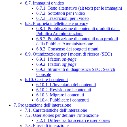
6.7. Immagini e video
6.7.1. Testo alternativo (alt text) per le immagini
6.7.2. Sottotitoli per i video
6.7.3. Trascrizioni per i video
6.8. Proprietà intellettuale e privacy
6.8.1. Pubblicazione di contenuti prodotti dalla
Pubblica Amministrazione
6.8.2. Pubblicazione di contenuti non prodotti
dalla Pubblica Amministrazione
6.8.3. Consenso dei soggetti ritratti
6.9. Ottimizzazione per i motori di ricerca (SEO)
6.9.1. I fattori
on-page
6.9.2. I fattori
off-page
6.9.3. Strumenti di diagnostica SEO: Search
Console
6.10. Gestire i contenuti
6.10.1. L’inventario dei contenuti
6.10.2. Revisionare i contenuti
6.10.3. Migrare i contenuti
6.10.4. Pubblicare i contenuti
7. Progettazione dell’interazione
7.1. Caratteristiche dell’interazione
7.2. User stories per definire l’interazione
7.2.1. Differenza tra scenari e user stories
7.3. Flussi di interazione