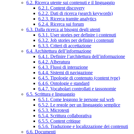
6.2. Ricerca utente sui contenuti e il linguaggio
6.2.1. Content discovery
6.2.2. Dati di ricerca (search keywords)
6.2.3. Ricerca tramite analytics
6.2.4. Ricerca sui forum
6.3. Dalla ricerca ai bisogni degli utenti
6.3.1. User stories per definire i contenuti
6.3.2. Job stories per definire i contenuti
6.3.3. Criteri di accettazione
6.4. Architettura dell’informazione
6.4.1. Definire l’architettura dell’informazione
6.4.2. Alberatura
6.4.3. Flussi di interazione
6.4.4. Sistemi di navigazione
6.4.5. Tipologie di contenuto (content type)
6.4.6. Ontologie e standard
6.4.7. Vocabolari controllati e tassonomie
6.5. Scrittura e linguaggio
6.5.1. Come leggono le persone sul web
6.5.2. Le regole per un linguaggio semplice
6.5.3. Microtesti
6.5.4. Scrittura collaborativa
6.5.5. Content critique
6.5.6. Traduzione e localizzazione dei contenuti
6.6. Documenti