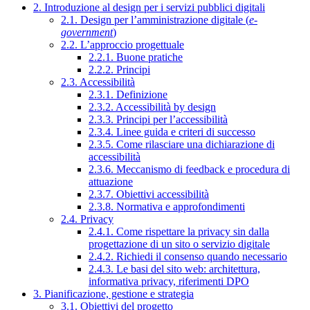
2. Introduzione al design per i servizi pubblici digitali
2.1. Design per l’amministrazione digitale (
e-
government
)
2.2. L’approccio progettuale
2.2.1. Buone pratiche
2.2.2. Principi
2.3. Accessibilità
2.3.1. Definizione
2.3.2. Accessibilità by design
2.3.3. Principi per l’accessibilità
2.3.4. Linee guida e criteri di successo
2.3.5. Come rilasciare una dichiarazione di
accessibilità
2.3.6. Meccanismo di feedback e procedura di
attuazione
2.3.7. Obiettivi accessibilità
2.3.8. Normativa e approfondimenti
2.4. Privacy
2.4.1. Come rispettare la privacy sin dalla
progettazione di un sito o servizio digitale
2.4.2. Richiedi il consenso quando necessario
2.4.3. Le basi del sito web: architettura,
informativa privacy, riferimenti DPO
3. Pianificazione, gestione e strategia
3.1. Obiettivi del progetto