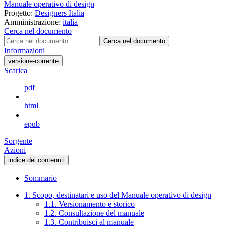
Manuale operativo di design
Progetto:
Designers Italia
Amministrazione:
italia
Cerca nel documento
Cerca nel documento
Informazioni
versione-corrente
Scarica
pdf
html
epub
Sorgente
Azioni
indice dei contenuti
Sommario
1. Scopo, destinatari e uso del Manuale operativo di design
1.1. Versionamento e storico
1.2. Consultazione del manuale
1.3. Contribuisci al manuale