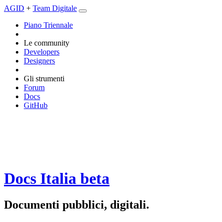
AGID
+
Team Digitale
Piano Triennale
Le community
Developers
Designers
Gli strumenti
Forum
Docs
GitHub
Docs Italia
beta
Documenti pubblici, digitali.