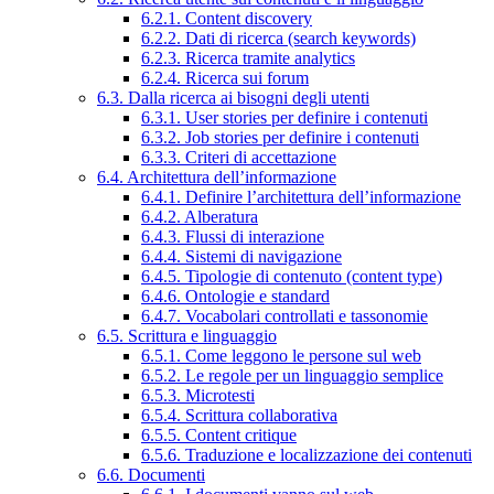
6.2.1. Content discovery
6.2.2. Dati di ricerca (search keywords)
6.2.3. Ricerca tramite analytics
6.2.4. Ricerca sui forum
6.3. Dalla ricerca ai bisogni degli utenti
6.3.1. User stories per definire i contenuti
6.3.2. Job stories per definire i contenuti
6.3.3. Criteri di accettazione
6.4. Architettura dell’informazione
6.4.1. Definire l’architettura dell’informazione
6.4.2. Alberatura
6.4.3. Flussi di interazione
6.4.4. Sistemi di navigazione
6.4.5. Tipologie di contenuto (content type)
6.4.6. Ontologie e standard
6.4.7. Vocabolari controllati e tassonomie
6.5. Scrittura e linguaggio
6.5.1. Come leggono le persone sul web
6.5.2. Le regole per un linguaggio semplice
6.5.3. Microtesti
6.5.4. Scrittura collaborativa
6.5.5. Content critique
6.5.6. Traduzione e localizzazione dei contenuti
6.6. Documenti