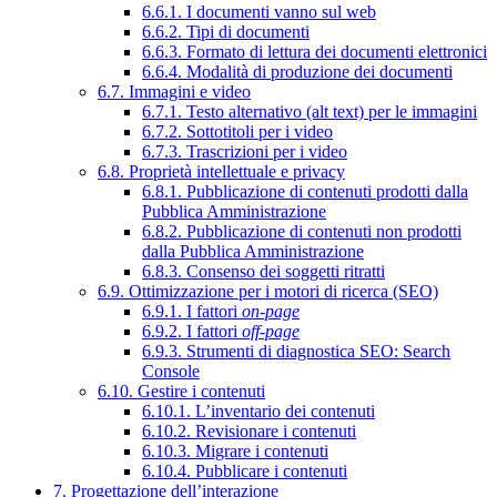
6.6.1. I documenti vanno sul web
6.6.2. Tipi di documenti
6.6.3. Formato di lettura dei documenti elettronici
6.6.4. Modalità di produzione dei documenti
6.7. Immagini e video
6.7.1. Testo alternativo (alt text) per le immagini
6.7.2. Sottotitoli per i video
6.7.3. Trascrizioni per i video
6.8. Proprietà intellettuale e privacy
6.8.1. Pubblicazione di contenuti prodotti dalla
Pubblica Amministrazione
6.8.2. Pubblicazione di contenuti non prodotti
dalla Pubblica Amministrazione
6.8.3. Consenso dei soggetti ritratti
6.9. Ottimizzazione per i motori di ricerca (SEO)
6.9.1. I fattori
on-page
6.9.2. I fattori
off-page
6.9.3. Strumenti di diagnostica SEO: Search
Console
6.10. Gestire i contenuti
6.10.1. L’inventario dei contenuti
6.10.2. Revisionare i contenuti
6.10.3. Migrare i contenuti
6.10.4. Pubblicare i contenuti
7. Progettazione dell’interazione