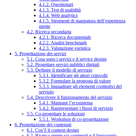
4.1.2. Questionari
4.1.3. Test di usabilità
4.1.4. Web analytics
4.1.5. Strumenti di mappatura dell’esperienza
utente
4.2. Ricerca secondaria
4.2.1. Ricerca documentale
4.2.2. Analisi benchmark
4.2.3. Valutazione euristica
5. Progettazione dei servizi
5.1. Cosa sono i servizi e il service design
5.2. Progettare servizi pubblici digitali
5.3. Definire il modello di servizio
5.3.1. Identificare gli attori coinvolti
5.3.2. Formulare la proposta di valore
5.3.3. Inquadrare gli elementi costitutivi del
servizio
5.4. Descrivere il funzionamento del servizio
5.4.1. Mappare l’ecosistema
5.4.2. Rappresentare i flussi di servizio
5.5. Co-progettare le soluzioni
5.5.1. Workshop di co-progettazione
6. Progettazione dei contenuti
6.1. Cos’è il content design
6.2. Ricerca utente sui contenuti e il linguaggio