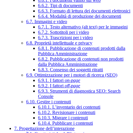
6.6.1. I documenti vanno sul web
6.6.2. Tipi di documenti
6.6.3. Formato di lettura dei documenti elettronici
6.6.4. Modalità di produzione dei documenti
6.7. Immagini e video
6.7.1. Testo alternativo (alt text) per le immagini
6.7.2. Sottotitoli per i video
6.7.3. Trascrizioni per i video
6.8. Proprietà intellettuale e privacy
6.8.1. Pubblicazione di contenuti prodotti dalla
Pubblica Amministrazione
6.8.2. Pubblicazione di contenuti non prodotti
dalla Pubblica Amministrazione
6.8.3. Consenso dei soggetti ritratti
6.9. Ottimizzazione per i motori di ricerca (SEO)
6.9.1. I fattori
on-page
6.9.2. I fattori
off-page
6.9.3. Strumenti di diagnostica SEO: Search
Console
6.10. Gestire i contenuti
6.10.1. L’inventario dei contenuti
6.10.2. Revisionare i contenuti
6.10.3. Migrare i contenuti
6.10.4. Pubblicare i contenuti
7. Progettazione dell’interazione