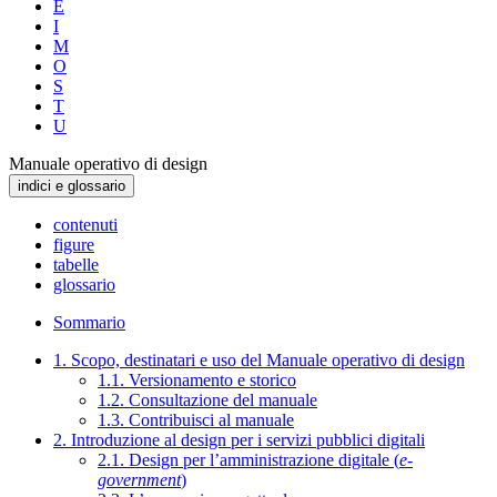
E
I
M
O
S
T
U
Manuale operativo di design
indici e glossario
contenuti
figure
tabelle
glossario
Sommario
1. Scopo, destinatari e uso del Manuale operativo di design
1.1. Versionamento e storico
1.2. Consultazione del manuale
1.3. Contribuisci al manuale
2. Introduzione al design per i servizi pubblici digitali
2.1. Design per l’amministrazione digitale (
e-
government
)