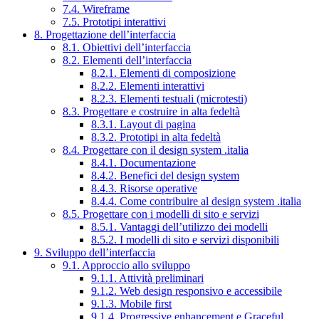
7.4. Wireframe
7.5. Prototipi interattivi
8. Progettazione dell’interfaccia
8.1. Obiettivi dell’interfaccia
8.2. Elementi dell’interfaccia
8.2.1. Elementi di composizione
8.2.2. Elementi interattivi
8.2.3. Elementi testuali (microtesti)
8.3. Progettare e costruire in alta fedeltà
8.3.1. Layout di pagina
8.3.2. Prototipi in alta fedeltà
8.4. Progettare con il design system .italia
8.4.1. Documentazione
8.4.2. Benefici del design system
8.4.3. Risorse operative
8.4.4. Come contribuire al design system .italia
8.5. Progettare con i modelli di sito e servizi
8.5.1. Vantaggi dell’utilizzo dei modelli
8.5.2. I modelli di sito e servizi disponibili
9. Sviluppo dell’interfaccia
9.1. Approccio allo sviluppo
9.1.1. Attività preliminari
9.1.2. Web design responsivo e accessibile
9.1.3. Mobile first
9.1.4. Progressive enhancement e Graceful