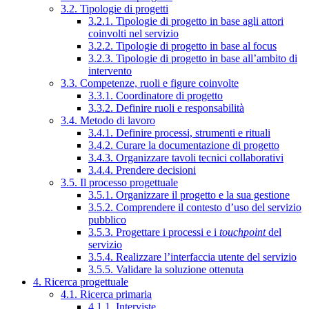
3.2. Tipologie di progetti
3.2.1. Tipologie di progetto in base agli attori
coinvolti nel servizio
3.2.2. Tipologie di progetto in base al focus
3.2.3. Tipologie di progetto in base all’ambito di
intervento
3.3. Competenze, ruoli e figure coinvolte
3.3.1. Coordinatore di progetto
3.3.2. Definire ruoli e responsabilità
3.4. Metodo di lavoro
3.4.1. Definire processi, strumenti e rituali
3.4.2. Curare la documentazione di progetto
3.4.3. Organizzare tavoli tecnici collaborativi
3.4.4. Prendere decisioni
3.5. Il processo progettuale
3.5.1. Organizzare il progetto e la sua gestione
3.5.2. Comprendere il contesto d’uso del servizio
pubblico
3.5.3. Progettare i processi e i
touchpoint
del
servizio
3.5.4. Realizzare l’interfaccia utente del servizio
3.5.5. Validare la soluzione ottenuta
4. Ricerca progettuale
4.1. Ricerca primaria
4.1.1. Interviste