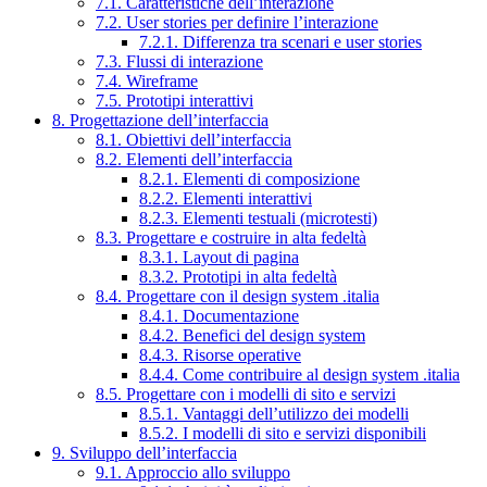
7.1. Caratteristiche dell’interazione
7.2. User stories per definire l’interazione
7.2.1. Differenza tra scenari e user stories
7.3. Flussi di interazione
7.4. Wireframe
7.5. Prototipi interattivi
8. Progettazione dell’interfaccia
8.1. Obiettivi dell’interfaccia
8.2. Elementi dell’interfaccia
8.2.1. Elementi di composizione
8.2.2. Elementi interattivi
8.2.3. Elementi testuali (microtesti)
8.3. Progettare e costruire in alta fedeltà
8.3.1. Layout di pagina
8.3.2. Prototipi in alta fedeltà
8.4. Progettare con il design system .italia
8.4.1. Documentazione
8.4.2. Benefici del design system
8.4.3. Risorse operative
8.4.4. Come contribuire al design system .italia
8.5. Progettare con i modelli di sito e servizi
8.5.1. Vantaggi dell’utilizzo dei modelli
8.5.2. I modelli di sito e servizi disponibili
9. Sviluppo dell’interfaccia
9.1. Approccio allo sviluppo