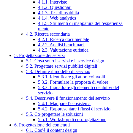
4.1.1. Interviste
4.1.2. Questionari
4.1.3. Test di usabilità
4.1.4. Web analytics
4.1.5. Strumenti di mappatura dell’esperienza
utente
4.2. Ricerca secondaria
4.2.1. Ricerca documentale
4.2.2. Analisi benchmark
4.2.3. Valutazione euristica
5. Progettazione dei servizi
5.1. Cosa sono i servizi e il service design
5.2. Progettare servizi pubblici digitali
5.3. Definire il modello di servizio
5.3.1. Identificare gli attori coinvolti
5.3.2. Formulare la proposta di valore
5.3.3. Inquadrare gli elementi costitutivi del
servizio
5.4. Descrivere il funzionamento del servizio
5.4.1. Mappare l’ecosistema
5.4.2. Rappresentare i flussi di servizio
5.5. Co-progettare le soluzioni
5.5.1. Workshop di co-progettazione
6. Progettazione dei contenuti
6.1. Cos’è il content design