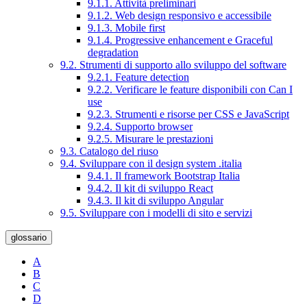
9.1.1. Attività preliminari
9.1.2. Web design responsivo e accessibile
9.1.3. Mobile first
9.1.4. Progressive enhancement e Graceful
degradation
9.2. Strumenti di supporto allo sviluppo del software
9.2.1. Feature detection
9.2.2. Verificare le feature disponibili con Can I
use
9.2.3. Strumenti e risorse per CSS e JavaScript
9.2.4. Supporto browser
9.2.5. Misurare le prestazioni
9.3. Catalogo del riuso
9.4. Sviluppare con il design system .italia
9.4.1. Il framework Bootstrap Italia
9.4.2. Il kit di sviluppo React
9.4.3. Il kit di sviluppo Angular
9.5. Sviluppare con i modelli di sito e servizi
glossario
A
B
C
D