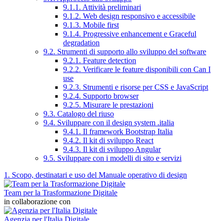
9.1.1. Attività preliminari
9.1.2. Web design responsivo e accessibile
9.1.3. Mobile first
9.1.4. Progressive enhancement e Graceful
degradation
9.2. Strumenti di supporto allo sviluppo del software
9.2.1. Feature detection
9.2.2. Verificare le feature disponibili con Can I
use
9.2.3. Strumenti e risorse per CSS e JavaScript
9.2.4. Supporto browser
9.2.5. Misurare le prestazioni
9.3. Catalogo del riuso
9.4. Sviluppare con il design system .italia
9.4.1. Il framework Bootstrap Italia
9.4.2. Il kit di sviluppo React
9.4.3. Il kit di sviluppo Angular
9.5. Sviluppare con i modelli di sito e servizi
1. Scopo, destinatari e uso del Manuale operativo di design
Team per la Trasformazione Digitale
in collaborazione con
Agenzia per l'Italia Digitale