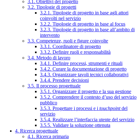
3.1. Obiettivi del progetto
3.2. Tipologie di progetti
3.2.1. Tipologie di progetto in base agli attori
coinvolti nel servizio
3.2.2. Tipologie di progetto in base al focus
3.2.3. Tipologie di progetto in base all’ambito di
intervento
3.3. Competenze, ruoli e figure coinvolte
3.3.1. Coordinatore di progetto
3.3.2. Definire ruoli e responsabilità
3.4. Metodo di lavoro
3.4.1. Definire processi, strumenti e rituali
3.4.2. Curare la documentazione di progetto
3.4.3. Organizzare tavoli tecnici collaborativi
3.4.4. Prendere decisioni
3.5. Il processo progettuale
3.5.1. Organizzare il progetto e la sua gestione
3.5.2. Comprendere il contesto d’uso del servizio
pubblico
3.5.3. Progettare i processi e i
touchpoint
del
servizio
3.5.4. Realizzare l’interfaccia utente del servizio
3.5.5. Validare la soluzione ottenuta
4. Ricerca progettuale
4.1. Ricerca primaria