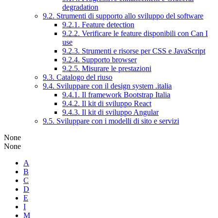
degradation
9.2. Strumenti di supporto allo sviluppo del software
9.2.1. Feature detection
9.2.2. Verificare le feature disponibili con Can I
use
9.2.3. Strumenti e risorse per CSS e JavaScript
9.2.4. Supporto browser
9.2.5. Misurare le prestazioni
9.3. Catalogo del riuso
9.4. Sviluppare con il design system .italia
9.4.1. Il framework Bootstrap Italia
9.4.2. Il kit di sviluppo React
9.4.3. Il kit di sviluppo Angular
9.5. Sviluppare con i modelli di sito e servizi
None
None
A
B
C
D
E
I
M