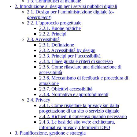
1.3. Contribuisci al manuale
2. Introduzione al design per i servizi pubblici digitali
2.1. Design per l’amministrazione digitale (
e-
government
)
2.2. L’approccio progettuale
2.2.1. Buone pratiche
2.2.2. Principi
2.3. Accessibilità
2.3.1. Definizione
2.3.2. Accessibilità by design
2.3.3. Principi per l’accessibilità
2.3.4. Linee guida e criteri di successo
2.3.5. Come rilasciare una dichiarazione di
accessibilità
2.3.6. Meccanismo di feedback e procedura di
attuazione
2.3.7. Obiettivi accessibilità
2.3.8. Normativa e approfondimenti
2.4. Privacy
2.4.1. Come rispettare la privacy sin dalla
progettazione di un sito o servizio digitale
2.4.2. Richiedi il consenso quando necessario
2.4.3. Le basi del sito web: architettura,
informativa privacy, riferimenti DPO
3. Pianificazione, gestione e strategia