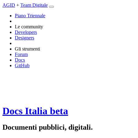
AGID
+
Team Digitale
Piano Triennale
Le community
Developers
Designers
Gli strumenti
Forum
Docs
GitHub
Docs Italia
beta
Documenti pubblici, digitali.