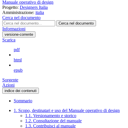
Manuale operativo di design
Progetto:
Designers Italia
Amministrazione:
italia
Cerca nel documento
Cerca nel documento
Informazioni
versione-corrente
Scarica
pdf
html
epub
Sorgente
Azioni
indice dei contenuti
Sommario
1. Scopo, destinatari e uso del Manuale operativo di design
1.1. Versionamento e storico
1.2. Consultazione del manuale
1.3. Contribuisci al manuale