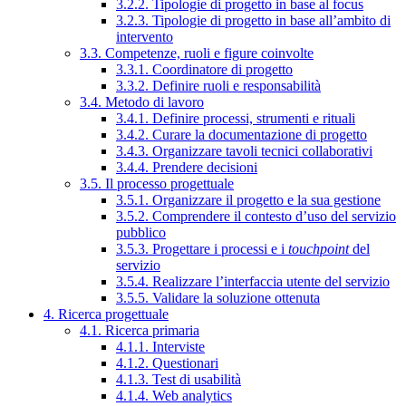
3.2.2. Tipologie di progetto in base al focus
3.2.3. Tipologie di progetto in base all’ambito di
intervento
3.3. Competenze, ruoli e figure coinvolte
3.3.1. Coordinatore di progetto
3.3.2. Definire ruoli e responsabilità
3.4. Metodo di lavoro
3.4.1. Definire processi, strumenti e rituali
3.4.2. Curare la documentazione di progetto
3.4.3. Organizzare tavoli tecnici collaborativi
3.4.4. Prendere decisioni
3.5. Il processo progettuale
3.5.1. Organizzare il progetto e la sua gestione
3.5.2. Comprendere il contesto d’uso del servizio
pubblico
3.5.3. Progettare i processi e i
touchpoint
del
servizio
3.5.4. Realizzare l’interfaccia utente del servizio
3.5.5. Validare la soluzione ottenuta
4. Ricerca progettuale
4.1. Ricerca primaria
4.1.1. Interviste
4.1.2. Questionari
4.1.3. Test di usabilità
4.1.4. Web analytics