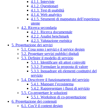
4.1.1. Interviste
4.1.2. Questionari
4.1.3. Test di usabilità
4.1.4. Web analytics
4.1.5. Strumenti di mappatura dell’esperienza
utente
4.2. Ricerca secondaria
4.2.1. Ricerca documentale
4.2.2. Analisi benchmark
4.2.3. Valutazione euristica
5. Progettazione dei servizi
5.1. Cosa sono i servizi e il service design
5.2. Progettare servizi pubblici digitali
5.3. Definire il modello di servizio
5.3.1. Identificare gli attori coinvolti
5.3.2. Formulare la proposta di valore
5.3.3. Inquadrare gli elementi costitutivi del
servizio
5.4. Descrivere il funzionamento del servizio
5.4.1. Mappare l’ecosistema
5.4.2. Rappresentare i flussi di servizio
5.5. Co-progettare le soluzioni
5.5.1. Workshop di co-progettazione
6. Progettazione dei contenuti
6.1. Cos’è il content design