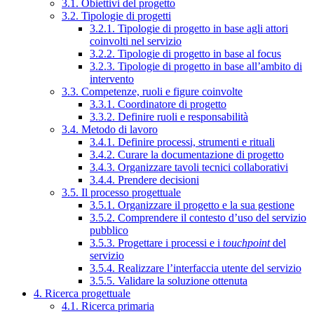
3.1. Obiettivi del progetto
3.2. Tipologie di progetti
3.2.1. Tipologie di progetto in base agli attori
coinvolti nel servizio
3.2.2. Tipologie di progetto in base al focus
3.2.3. Tipologie di progetto in base all’ambito di
intervento
3.3. Competenze, ruoli e figure coinvolte
3.3.1. Coordinatore di progetto
3.3.2. Definire ruoli e responsabilità
3.4. Metodo di lavoro
3.4.1. Definire processi, strumenti e rituali
3.4.2. Curare la documentazione di progetto
3.4.3. Organizzare tavoli tecnici collaborativi
3.4.4. Prendere decisioni
3.5. Il processo progettuale
3.5.1. Organizzare il progetto e la sua gestione
3.5.2. Comprendere il contesto d’uso del servizio
pubblico
3.5.3. Progettare i processi e i
touchpoint
del
servizio
3.5.4. Realizzare l’interfaccia utente del servizio
3.5.5. Validare la soluzione ottenuta
4. Ricerca progettuale
4.1. Ricerca primaria