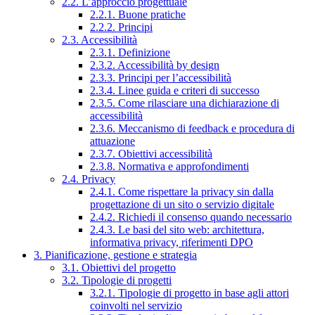
2.2. L’approccio progettuale
2.2.1. Buone pratiche
2.2.2. Principi
2.3. Accessibilità
2.3.1. Definizione
2.3.2. Accessibilità by design
2.3.3. Principi per l’accessibilità
2.3.4. Linee guida e criteri di successo
2.3.5. Come rilasciare una dichiarazione di
accessibilità
2.3.6. Meccanismo di feedback e procedura di
attuazione
2.3.7. Obiettivi accessibilità
2.3.8. Normativa e approfondimenti
2.4. Privacy
2.4.1. Come rispettare la privacy sin dalla
progettazione di un sito o servizio digitale
2.4.2. Richiedi il consenso quando necessario
2.4.3. Le basi del sito web: architettura,
informativa privacy, riferimenti DPO
3. Pianificazione, gestione e strategia
3.1. Obiettivi del progetto
3.2. Tipologie di progetti
3.2.1. Tipologie di progetto in base agli attori
coinvolti nel servizio