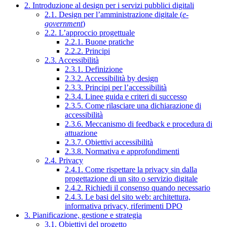
2. Introduzione al design per i servizi pubblici digitali
2.1. Design per l’amministrazione digitale (
e-
government
)
2.2. L’approccio progettuale
2.2.1. Buone pratiche
2.2.2. Principi
2.3. Accessibilità
2.3.1. Definizione
2.3.2. Accessibilità by design
2.3.3. Principi per l’accessibilità
2.3.4. Linee guida e criteri di successo
2.3.5. Come rilasciare una dichiarazione di
accessibilità
2.3.6. Meccanismo di feedback e procedura di
attuazione
2.3.7. Obiettivi accessibilità
2.3.8. Normativa e approfondimenti
2.4. Privacy
2.4.1. Come rispettare la privacy sin dalla
progettazione di un sito o servizio digitale
2.4.2. Richiedi il consenso quando necessario
2.4.3. Le basi del sito web: architettura,
informativa privacy, riferimenti DPO
3. Pianificazione, gestione e strategia
3.1. Obiettivi del progetto