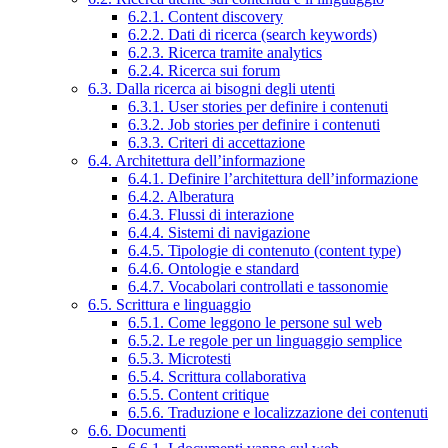
6.2.1. Content discovery
6.2.2. Dati di ricerca (search keywords)
6.2.3. Ricerca tramite analytics
6.2.4. Ricerca sui forum
6.3. Dalla ricerca ai bisogni degli utenti
6.3.1. User stories per definire i contenuti
6.3.2. Job stories per definire i contenuti
6.3.3. Criteri di accettazione
6.4. Architettura dell’informazione
6.4.1. Definire l’architettura dell’informazione
6.4.2. Alberatura
6.4.3. Flussi di interazione
6.4.4. Sistemi di navigazione
6.4.5. Tipologie di contenuto (content type)
6.4.6. Ontologie e standard
6.4.7. Vocabolari controllati e tassonomie
6.5. Scrittura e linguaggio
6.5.1. Come leggono le persone sul web
6.5.2. Le regole per un linguaggio semplice
6.5.3. Microtesti
6.5.4. Scrittura collaborativa
6.5.5. Content critique
6.5.6. Traduzione e localizzazione dei contenuti
6.6. Documenti