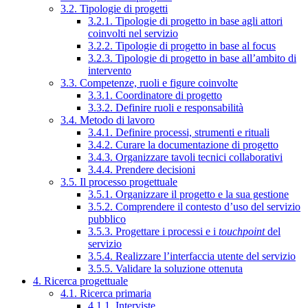
3.2. Tipologie di progetti
3.2.1. Tipologie di progetto in base agli attori
coinvolti nel servizio
3.2.2. Tipologie di progetto in base al focus
3.2.3. Tipologie di progetto in base all’ambito di
intervento
3.3. Competenze, ruoli e figure coinvolte
3.3.1. Coordinatore di progetto
3.3.2. Definire ruoli e responsabilità
3.4. Metodo di lavoro
3.4.1. Definire processi, strumenti e rituali
3.4.2. Curare la documentazione di progetto
3.4.3. Organizzare tavoli tecnici collaborativi
3.4.4. Prendere decisioni
3.5. Il processo progettuale
3.5.1. Organizzare il progetto e la sua gestione
3.5.2. Comprendere il contesto d’uso del servizio
pubblico
3.5.3. Progettare i processi e i
touchpoint
del
servizio
3.5.4. Realizzare l’interfaccia utente del servizio
3.5.5. Validare la soluzione ottenuta
4. Ricerca progettuale
4.1. Ricerca primaria
4.1.1. Interviste