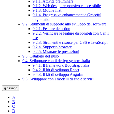
9.1.1. Attività preliminari
9.1.2. Web design responsivo e accessibile
9.1.3. Mobile first
9.1.4. Progressive enhancement e Graceful
degradation
9.2. Strumenti di supporto allo sviluppo del software
9.2.1. Feature detection
9.2.2. Verificare le feature disponibili con Can I
use
9.2.3. Strumenti e risorse per CSS e JavaScript
9.2.4. Supporto browser
9.2.5. Misurare le prestazioni
9.3. Catalogo del riuso
9.4. Sviluppare con il design system .italia
9.4.1. Il framework Bootstrap Italia
9.4.2. Il kit di sviluppo React
9.4.3. Il kit di sviluppo Angular
9.5. Sviluppare con i modelli di sito e servizi
glossario
A
B
C
D