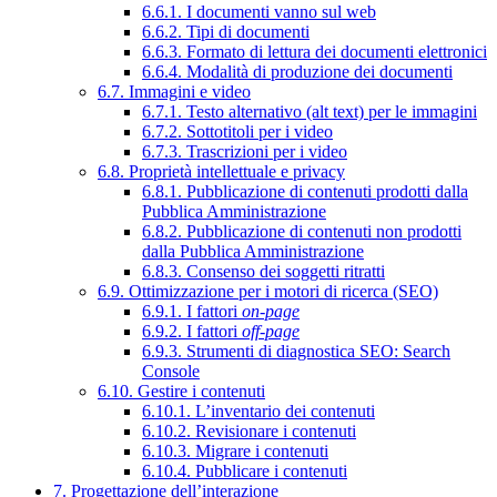
6.6.1. I documenti vanno sul web
6.6.2. Tipi di documenti
6.6.3. Formato di lettura dei documenti elettronici
6.6.4. Modalità di produzione dei documenti
6.7. Immagini e video
6.7.1. Testo alternativo (alt text) per le immagini
6.7.2. Sottotitoli per i video
6.7.3. Trascrizioni per i video
6.8. Proprietà intellettuale e privacy
6.8.1. Pubblicazione di contenuti prodotti dalla
Pubblica Amministrazione
6.8.2. Pubblicazione di contenuti non prodotti
dalla Pubblica Amministrazione
6.8.3. Consenso dei soggetti ritratti
6.9. Ottimizzazione per i motori di ricerca (SEO)
6.9.1. I fattori
on-page
6.9.2. I fattori
off-page
6.9.3. Strumenti di diagnostica SEO: Search
Console
6.10. Gestire i contenuti
6.10.1. L’inventario dei contenuti
6.10.2. Revisionare i contenuti
6.10.3. Migrare i contenuti
6.10.4. Pubblicare i contenuti
7. Progettazione dell’interazione