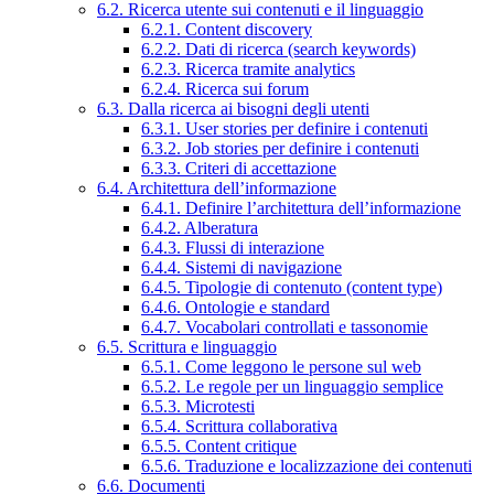
6.2. Ricerca utente sui contenuti e il linguaggio
6.2.1. Content discovery
6.2.2. Dati di ricerca (search keywords)
6.2.3. Ricerca tramite analytics
6.2.4. Ricerca sui forum
6.3. Dalla ricerca ai bisogni degli utenti
6.3.1. User stories per definire i contenuti
6.3.2. Job stories per definire i contenuti
6.3.3. Criteri di accettazione
6.4. Architettura dell’informazione
6.4.1. Definire l’architettura dell’informazione
6.4.2. Alberatura
6.4.3. Flussi di interazione
6.4.4. Sistemi di navigazione
6.4.5. Tipologie di contenuto (content type)
6.4.6. Ontologie e standard
6.4.7. Vocabolari controllati e tassonomie
6.5. Scrittura e linguaggio
6.5.1. Come leggono le persone sul web
6.5.2. Le regole per un linguaggio semplice
6.5.3. Microtesti
6.5.4. Scrittura collaborativa
6.5.5. Content critique
6.5.6. Traduzione e localizzazione dei contenuti
6.6. Documenti