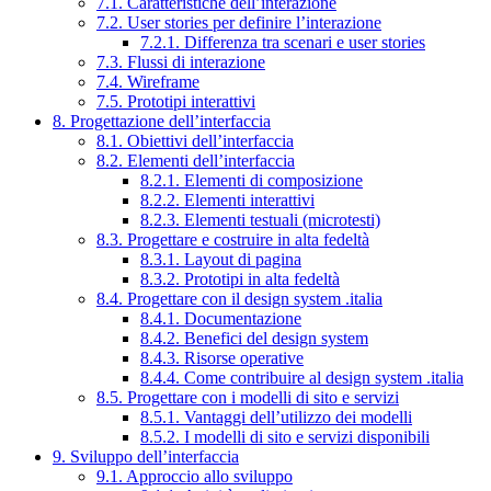
7.1. Caratteristiche dell’interazione
7.2. User stories per definire l’interazione
7.2.1. Differenza tra scenari e user stories
7.3. Flussi di interazione
7.4. Wireframe
7.5. Prototipi interattivi
8. Progettazione dell’interfaccia
8.1. Obiettivi dell’interfaccia
8.2. Elementi dell’interfaccia
8.2.1. Elementi di composizione
8.2.2. Elementi interattivi
8.2.3. Elementi testuali (microtesti)
8.3. Progettare e costruire in alta fedeltà
8.3.1. Layout di pagina
8.3.2. Prototipi in alta fedeltà
8.4. Progettare con il design system .italia
8.4.1. Documentazione
8.4.2. Benefici del design system
8.4.3. Risorse operative
8.4.4. Come contribuire al design system .italia
8.5. Progettare con i modelli di sito e servizi
8.5.1. Vantaggi dell’utilizzo dei modelli
8.5.2. I modelli di sito e servizi disponibili
9. Sviluppo dell’interfaccia
9.1. Approccio allo sviluppo