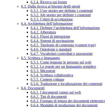
6.2.4. Ricerca sui forum
6.3. Dalla ricerca ai bisogni degli utenti
6.3.1. User stories per definire i contenuti
6.3.2. Job stories per definire i contenuti
6.3.3. Criteri di accettazione
6.4. Architettura dell’informazione
6.4.1. Definire l’architettura dell’informazione
6.4.2. Alberatura
6.4.3. Flussi di interazione
6.4.4. Sistemi di navigazione
6.4.5. Tipologie di contenuto (content type)
6.4.6. Ontologie e standard
6.4.7. Vocabolari controllati e tassonomie
6.5. Scrittura e linguaggio
6.5.1. Come leggono le persone sul web
6.5.2. Le regole per un linguaggio semplice
6.5.3. Microtesti
6.5.4. Scrittura collaborativa
6.5.5. Content critique
6.5.6. Traduzione e localizzazione dei contenuti
6.6. Documenti
6.6.1. I documenti vanno sul web
6.6.2. Tipi di documenti
6.6.3. Formato di lettura dei documenti elettronici
6.6.4. Modalità di produzione dei documenti