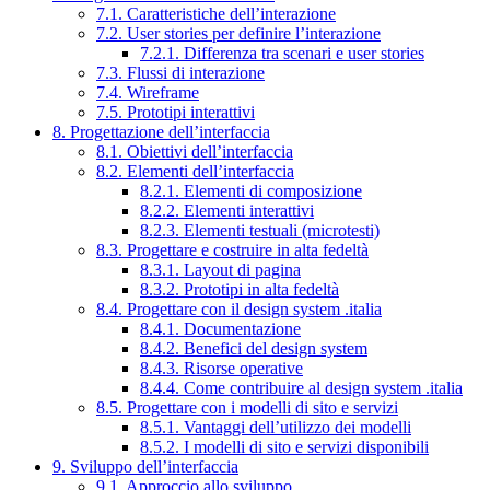
7.1. Caratteristiche dell’interazione
7.2. User stories per definire l’interazione
7.2.1. Differenza tra scenari e user stories
7.3. Flussi di interazione
7.4. Wireframe
7.5. Prototipi interattivi
8. Progettazione dell’interfaccia
8.1. Obiettivi dell’interfaccia
8.2. Elementi dell’interfaccia
8.2.1. Elementi di composizione
8.2.2. Elementi interattivi
8.2.3. Elementi testuali (microtesti)
8.3. Progettare e costruire in alta fedeltà
8.3.1. Layout di pagina
8.3.2. Prototipi in alta fedeltà
8.4. Progettare con il design system .italia
8.4.1. Documentazione
8.4.2. Benefici del design system
8.4.3. Risorse operative
8.4.4. Come contribuire al design system .italia
8.5. Progettare con i modelli di sito e servizi
8.5.1. Vantaggi dell’utilizzo dei modelli
8.5.2. I modelli di sito e servizi disponibili
9. Sviluppo dell’interfaccia
9.1. Approccio allo sviluppo