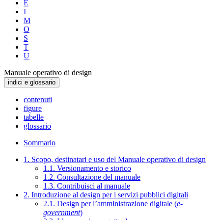
E
I
M
O
S
T
U
Manuale operativo di design
indici e glossario
contenuti
figure
tabelle
glossario
Sommario
1. Scopo, destinatari e uso del Manuale operativo di design
1.1. Versionamento e storico
1.2. Consultazione del manuale
1.3. Contribuisci al manuale
2. Introduzione al design per i servizi pubblici digitali
2.1. Design per l’amministrazione digitale (
e-
government
)