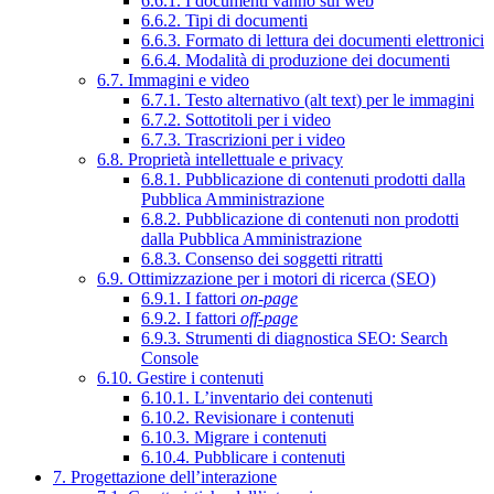
6.6.1. I documenti vanno sul web
6.6.2. Tipi di documenti
6.6.3. Formato di lettura dei documenti elettronici
6.6.4. Modalità di produzione dei documenti
6.7. Immagini e video
6.7.1. Testo alternativo (alt text) per le immagini
6.7.2. Sottotitoli per i video
6.7.3. Trascrizioni per i video
6.8. Proprietà intellettuale e privacy
6.8.1. Pubblicazione di contenuti prodotti dalla
Pubblica Amministrazione
6.8.2. Pubblicazione di contenuti non prodotti
dalla Pubblica Amministrazione
6.8.3. Consenso dei soggetti ritratti
6.9. Ottimizzazione per i motori di ricerca (SEO)
6.9.1. I fattori
on-page
6.9.2. I fattori
off-page
6.9.3. Strumenti di diagnostica SEO: Search
Console
6.10. Gestire i contenuti
6.10.1. L’inventario dei contenuti
6.10.2. Revisionare i contenuti
6.10.3. Migrare i contenuti
6.10.4. Pubblicare i contenuti
7. Progettazione dell’interazione