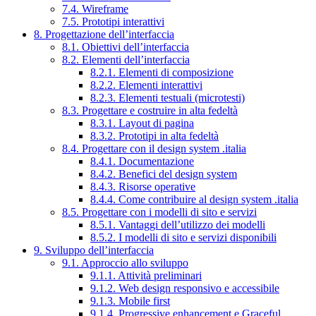
7.4. Wireframe
7.5. Prototipi interattivi
8. Progettazione dell’interfaccia
8.1. Obiettivi dell’interfaccia
8.2. Elementi dell’interfaccia
8.2.1. Elementi di composizione
8.2.2. Elementi interattivi
8.2.3. Elementi testuali (microtesti)
8.3. Progettare e costruire in alta fedeltà
8.3.1. Layout di pagina
8.3.2. Prototipi in alta fedeltà
8.4. Progettare con il design system .italia
8.4.1. Documentazione
8.4.2. Benefici del design system
8.4.3. Risorse operative
8.4.4. Come contribuire al design system .italia
8.5. Progettare con i modelli di sito e servizi
8.5.1. Vantaggi dell’utilizzo dei modelli
8.5.2. I modelli di sito e servizi disponibili
9. Sviluppo dell’interfaccia
9.1. Approccio allo sviluppo
9.1.1. Attività preliminari
9.1.2. Web design responsivo e accessibile
9.1.3. Mobile first
9.1.4. Progressive enhancement e Graceful