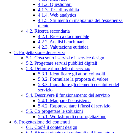
4.1.2. Questionari
4.1.3. Test di usabilità
4.1.4. Web analytics
4.1.5. Strumenti di mappatura dell’esperienza
utente
4.2. Ricerca secondaria
4.2.1. Ricerca documentale
4.2.2. Analisi benchmark
4.2.3. Valutazione euristica
5. Progettazione dei servizi
5.1. Cosa sono i servizi e il service design
5.2. Progettare servizi pubblici digitali
5.3. Definire il modello di servizio
5.3.1. Identificare gli attori coinvolti
5.3.2. Formulare la proposta di valore
5.3.3. Inquadrare gli elementi costitutivi del
servizio
5.4. Descrivere il funzionamento del servizio
5.4.1. Mappare l’ecosistema
5.4.2. Rappresentare i flussi di servizio
5.5. Co-progettare le soluzioni
5.5.1. Workshop di co-progettazione
6. Progettazione dei contenuti
6.1. Cos’è il content design
6.2. Ricerca utente sui contenuti e il linguaggio