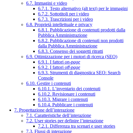
6.7. Immagini e video
6.7.1. Testo alternativo (alt text) per le immagini
6.7.2. Sottotitoli per i video
6.7.3. Trascrizioni per i video
6.8. Proprietà intellettuale e privacy
6.8.1. Pubblicazione di contenuti prodotti dalla
Pubblica Amministrazione
6.8.2. Pubblicazione di contenuti non prodotti
dalla Pubblica Amministrazione
6.8.3. Consenso dei soggetti ritratti
6.9. Ottimizzazione per i motori di ricerca (SEO)
6.9.1. I fattori
on-page
6.9.2. I fattori
off-page
6.9.3. Strumenti di diagnostica SEO: Search
Console
6.10. Gestire i contenuti
6.10.1. L’inventario dei contenuti
6.10.2. Revisionare i contenuti
6.10.3. Migrare i contenuti
6.10.4. Pubblicare i contenuti
7. Progettazione dell’interazione
7.1. Caratteristiche dell’interazione
7.2. User stories per definire l’interazione
7.2.1. Differenza tra scenari e user stories
7.3. Flussi di interazione