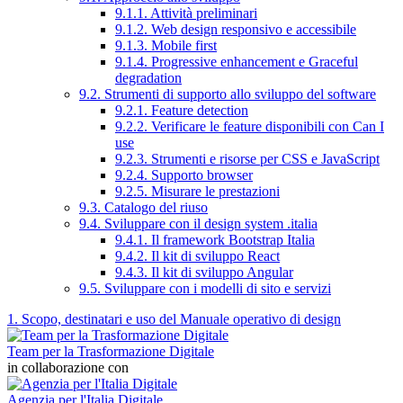
9.1.1. Attività preliminari
9.1.2. Web design responsivo e accessibile
9.1.3. Mobile first
9.1.4. Progressive enhancement e Graceful
degradation
9.2. Strumenti di supporto allo sviluppo del software
9.2.1. Feature detection
9.2.2. Verificare le feature disponibili con Can I
use
9.2.3. Strumenti e risorse per CSS e JavaScript
9.2.4. Supporto browser
9.2.5. Misurare le prestazioni
9.3. Catalogo del riuso
9.4. Sviluppare con il design system .italia
9.4.1. Il framework Bootstrap Italia
9.4.2. Il kit di sviluppo React
9.4.3. Il kit di sviluppo Angular
9.5. Sviluppare con i modelli di sito e servizi
1. Scopo, destinatari e uso del Manuale operativo di design
Team per la Trasformazione Digitale
in collaborazione con
Agenzia per l'Italia Digitale