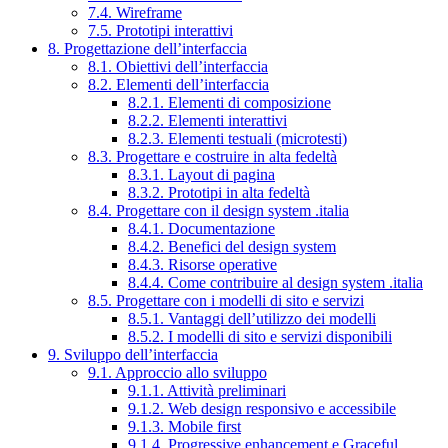
7.4. Wireframe
7.5. Prototipi interattivi
8. Progettazione dell’interfaccia
8.1. Obiettivi dell’interfaccia
8.2. Elementi dell’interfaccia
8.2.1. Elementi di composizione
8.2.2. Elementi interattivi
8.2.3. Elementi testuali (microtesti)
8.3. Progettare e costruire in alta fedeltà
8.3.1. Layout di pagina
8.3.2. Prototipi in alta fedeltà
8.4. Progettare con il design system .italia
8.4.1. Documentazione
8.4.2. Benefici del design system
8.4.3. Risorse operative
8.4.4. Come contribuire al design system .italia
8.5. Progettare con i modelli di sito e servizi
8.5.1. Vantaggi dell’utilizzo dei modelli
8.5.2. I modelli di sito e servizi disponibili
9. Sviluppo dell’interfaccia
9.1. Approccio allo sviluppo
9.1.1. Attività preliminari
9.1.2. Web design responsivo e accessibile
9.1.3. Mobile first
9.1.4. Progressive enhancement e Graceful