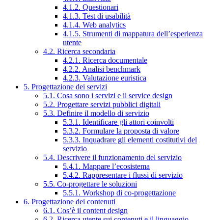
4.1.2. Questionari
4.1.3. Test di usabilità
4.1.4. Web analytics
4.1.5. Strumenti di mappatura dell’esperienza
utente
4.2. Ricerca secondaria
4.2.1. Ricerca documentale
4.2.2. Analisi benchmark
4.2.3. Valutazione euristica
5. Progettazione dei servizi
5.1. Cosa sono i servizi e il service design
5.2. Progettare servizi pubblici digitali
5.3. Definire il modello di servizio
5.3.1. Identificare gli attori coinvolti
5.3.2. Formulare la proposta di valore
5.3.3. Inquadrare gli elementi costitutivi del
servizio
5.4. Descrivere il funzionamento del servizio
5.4.1. Mappare l’ecosistema
5.4.2. Rappresentare i flussi di servizio
5.5. Co-progettare le soluzioni
5.5.1. Workshop di co-progettazione
6. Progettazione dei contenuti
6.1. Cos’è il content design
6.2. Ricerca utente sui contenuti e il linguaggio