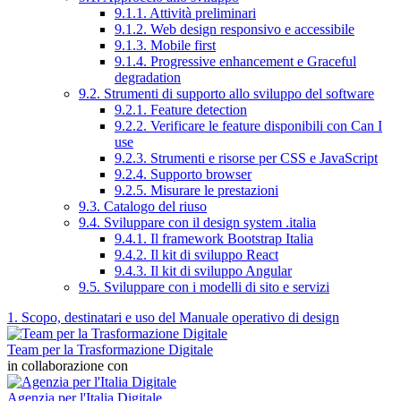
9.1.1. Attività preliminari
9.1.2. Web design responsivo e accessibile
9.1.3. Mobile first
9.1.4. Progressive enhancement e Graceful
degradation
9.2. Strumenti di supporto allo sviluppo del software
9.2.1. Feature detection
9.2.2. Verificare le feature disponibili con Can I
use
9.2.3. Strumenti e risorse per CSS e JavaScript
9.2.4. Supporto browser
9.2.5. Misurare le prestazioni
9.3. Catalogo del riuso
9.4. Sviluppare con il design system .italia
9.4.1. Il framework Bootstrap Italia
9.4.2. Il kit di sviluppo React
9.4.3. Il kit di sviluppo Angular
9.5. Sviluppare con i modelli di sito e servizi
1. Scopo, destinatari e uso del Manuale operativo di design
Team per la Trasformazione Digitale
in collaborazione con
Agenzia per l'Italia Digitale