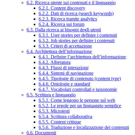
6.2. Ricerca utente sui contenuti e il linguaggio
6.2.1. Content discovery
6.2.2. Dati di ricerca (search keywords)
6.2.3. Ricerca tramite analytics
6.2.4. Ricerca sui forum
6.3. Dalla ricerca ai bisogni degli utenti
6.3.1. User stories per definire i contenuti
6.3.2. Job stories per definire i contenuti
6.3.3. Criteri di accettazione
6.4. Architettura dell’informazione
6.4.1. Definire l’architettura dell’informazione
6.4.2. Alberatura
6.4.3. Flussi di interazione
6.4.4. Sistemi di navigazione
6.4.5. Tipologie di contenuto (content type)
6.4.6. Ontologie e standard
6.4.7. Vocabolari controllati e tassonomie
6.5. Scrittura e linguaggio
6.5.1. Come leggono le persone sul web
6.5.2. Le regole per un linguaggio semplice
6.5.3. Microtesti
6.5.4. Scrittura collaborativa
6.5.5. Content critique
6.5.6. Traduzione e localizzazione dei contenuti
6.6. Documenti