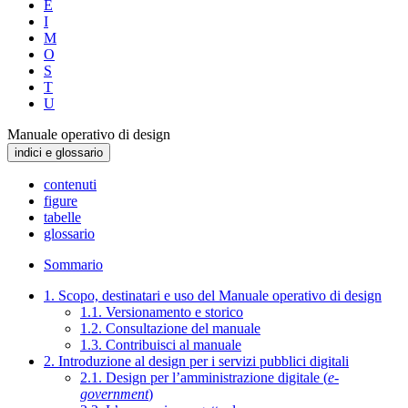
E
I
M
O
S
T
U
Manuale operativo di design
indici e glossario
contenuti
figure
tabelle
glossario
Sommario
1. Scopo, destinatari e uso del Manuale operativo di design
1.1. Versionamento e storico
1.2. Consultazione del manuale
1.3. Contribuisci al manuale
2. Introduzione al design per i servizi pubblici digitali
2.1. Design per l’amministrazione digitale (
e-
government
)