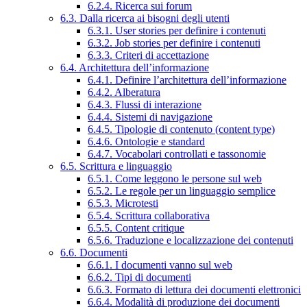
6.2.4. Ricerca sui forum
6.3. Dalla ricerca ai bisogni degli utenti
6.3.1. User stories per definire i contenuti
6.3.2. Job stories per definire i contenuti
6.3.3. Criteri di accettazione
6.4. Architettura dell’informazione
6.4.1. Definire l’architettura dell’informazione
6.4.2. Alberatura
6.4.3. Flussi di interazione
6.4.4. Sistemi di navigazione
6.4.5. Tipologie di contenuto (content type)
6.4.6. Ontologie e standard
6.4.7. Vocabolari controllati e tassonomie
6.5. Scrittura e linguaggio
6.5.1. Come leggono le persone sul web
6.5.2. Le regole per un linguaggio semplice
6.5.3. Microtesti
6.5.4. Scrittura collaborativa
6.5.5. Content critique
6.5.6. Traduzione e localizzazione dei contenuti
6.6. Documenti
6.6.1. I documenti vanno sul web
6.6.2. Tipi di documenti
6.6.3. Formato di lettura dei documenti elettronici
6.6.4. Modalità di produzione dei documenti