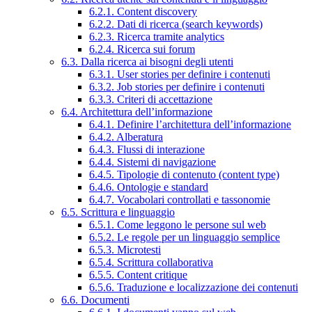
6.2.1. Content discovery
6.2.2. Dati di ricerca (search keywords)
6.2.3. Ricerca tramite analytics
6.2.4. Ricerca sui forum
6.3. Dalla ricerca ai bisogni degli utenti
6.3.1. User stories per definire i contenuti
6.3.2. Job stories per definire i contenuti
6.3.3. Criteri di accettazione
6.4. Architettura dell’informazione
6.4.1. Definire l’architettura dell’informazione
6.4.2. Alberatura
6.4.3. Flussi di interazione
6.4.4. Sistemi di navigazione
6.4.5. Tipologie di contenuto (content type)
6.4.6. Ontologie e standard
6.4.7. Vocabolari controllati e tassonomie
6.5. Scrittura e linguaggio
6.5.1. Come leggono le persone sul web
6.5.2. Le regole per un linguaggio semplice
6.5.3. Microtesti
6.5.4. Scrittura collaborativa
6.5.5. Content critique
6.5.6. Traduzione e localizzazione dei contenuti
6.6. Documenti