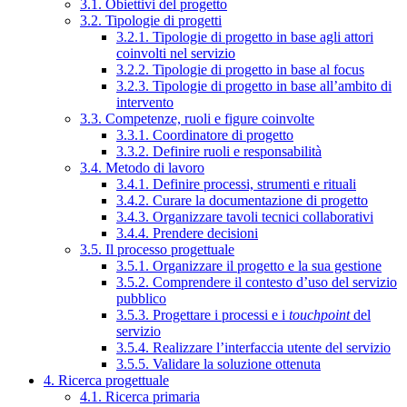
3.1. Obiettivi del progetto
3.2. Tipologie di progetti
3.2.1. Tipologie di progetto in base agli attori
coinvolti nel servizio
3.2.2. Tipologie di progetto in base al focus
3.2.3. Tipologie di progetto in base all’ambito di
intervento
3.3. Competenze, ruoli e figure coinvolte
3.3.1. Coordinatore di progetto
3.3.2. Definire ruoli e responsabilità
3.4. Metodo di lavoro
3.4.1. Definire processi, strumenti e rituali
3.4.2. Curare la documentazione di progetto
3.4.3. Organizzare tavoli tecnici collaborativi
3.4.4. Prendere decisioni
3.5. Il processo progettuale
3.5.1. Organizzare il progetto e la sua gestione
3.5.2. Comprendere il contesto d’uso del servizio
pubblico
3.5.3. Progettare i processi e i
touchpoint
del
servizio
3.5.4. Realizzare l’interfaccia utente del servizio
3.5.5. Validare la soluzione ottenuta
4. Ricerca progettuale
4.1. Ricerca primaria