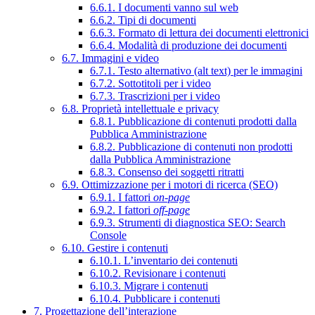
6.6.1. I documenti vanno sul web
6.6.2. Tipi di documenti
6.6.3. Formato di lettura dei documenti elettronici
6.6.4. Modalità di produzione dei documenti
6.7. Immagini e video
6.7.1. Testo alternativo (alt text) per le immagini
6.7.2. Sottotitoli per i video
6.7.3. Trascrizioni per i video
6.8. Proprietà intellettuale e privacy
6.8.1. Pubblicazione di contenuti prodotti dalla
Pubblica Amministrazione
6.8.2. Pubblicazione di contenuti non prodotti
dalla Pubblica Amministrazione
6.8.3. Consenso dei soggetti ritratti
6.9. Ottimizzazione per i motori di ricerca (SEO)
6.9.1. I fattori
on-page
6.9.2. I fattori
off-page
6.9.3. Strumenti di diagnostica SEO: Search
Console
6.10. Gestire i contenuti
6.10.1. L’inventario dei contenuti
6.10.2. Revisionare i contenuti
6.10.3. Migrare i contenuti
6.10.4. Pubblicare i contenuti
7. Progettazione dell’interazione