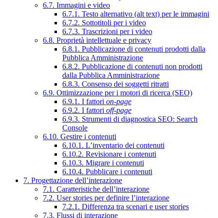
6.7. Immagini e video
6.7.1. Testo alternativo (alt text) per le immagini
6.7.2. Sottotitoli per i video
6.7.3. Trascrizioni per i video
6.8. Proprietà intellettuale e privacy
6.8.1. Pubblicazione di contenuti prodotti dalla
Pubblica Amministrazione
6.8.2. Pubblicazione di contenuti non prodotti
dalla Pubblica Amministrazione
6.8.3. Consenso dei soggetti ritratti
6.9. Ottimizzazione per i motori di ricerca (SEO)
6.9.1. I fattori
on-page
6.9.2. I fattori
off-page
6.9.3. Strumenti di diagnostica SEO: Search
Console
6.10. Gestire i contenuti
6.10.1. L’inventario dei contenuti
6.10.2. Revisionare i contenuti
6.10.3. Migrare i contenuti
6.10.4. Pubblicare i contenuti
7. Progettazione dell’interazione
7.1. Caratteristiche dell’interazione
7.2. User stories per definire l’interazione
7.2.1. Differenza tra scenari e user stories
7.3. Flussi di interazione