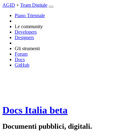
AGID
+
Team Digitale
Piano Triennale
Le community
Developers
Designers
Gli strumenti
Forum
Docs
GitHub
Docs Italia
beta
Documenti pubblici, digitali.