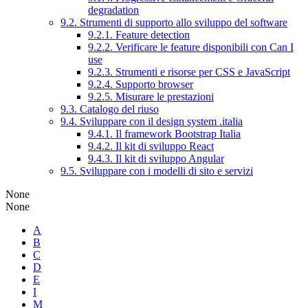
degradation
9.2. Strumenti di supporto allo sviluppo del software
9.2.1. Feature detection
9.2.2. Verificare le feature disponibili con Can I
use
9.2.3. Strumenti e risorse per CSS e JavaScript
9.2.4. Supporto browser
9.2.5. Misurare le prestazioni
9.3. Catalogo del riuso
9.4. Sviluppare con il design system .italia
9.4.1. Il framework Bootstrap Italia
9.4.2. Il kit di sviluppo React
9.4.3. Il kit di sviluppo Angular
9.5. Sviluppare con i modelli di sito e servizi
None
None
A
B
C
D
E
I
M