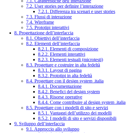
7.1. Caratteristiche dell’interazione
7.2. User stories per definire l’interazione
7.2.1. Differenza tra scenari e user stories
7.3. Flussi di interazione
7.4. Wireframe
7.5. Prototipi interattivi
8. Progettazione dell’interfaccia
8.1. Obiettivi dell’interfaccia
8.2. Elementi dell’interfaccia
8.2.1. Elementi di composizione
8.2.2. Elementi interattivi
8.2.3. Elementi testuali (microtesti)
8.3. Progettare e costruire in alta fedeltà
8.3.1. Layout di pagina
8.3.2. Prototipi in alta fedeltà
8.4. Progettare con il design system .italia
8.4.1. Documentazione
8.4.2. Benefici del design system
8.4.3. Risorse operative
8.4.4. Come contribuire al design system .italia
8.5. Progettare con i modelli di sito e servizi
8.5.1. Vantaggi dell’utilizzo dei modelli
8.5.2. I modelli di sito e servizi disponibili
9. Sviluppo dell’interfaccia
9.1. Approccio allo sviluppo