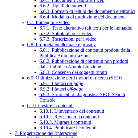
6.6.1. I documenti vanno sul web
6.6.2. Tipi di documenti
6.6.3. Formato di lettura dei documenti elettronici
6.6.4. Modalità di produzione dei documenti
6.7. Immagini e video
6.7.1. Testo alternativo (alt text) per le immagini
6.7.2. Sottotitoli per i video
6.7.3. Trascrizioni per i video
6.8. Proprietà intellettuale e privacy
6.8.1. Pubblicazione di contenuti prodotti dalla
Pubblica Amministrazione
6.8.2. Pubblicazione di contenuti non prodotti
dalla Pubblica Amministrazione
6.8.3. Consenso dei soggetti ritratti
6.9. Ottimizzazione per i motori di ricerca (SEO)
6.9.1. I fattori
on-page
6.9.2. I fattori
off-page
6.9.3. Strumenti di diagnostica SEO: Search
Console
6.10. Gestire i contenuti
6.10.1. L’inventario dei contenuti
6.10.2. Revisionare i contenuti
6.10.3. Migrare i contenuti
6.10.4. Pubblicare i contenuti
7. Progettazione dell’interazione