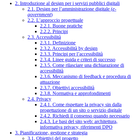
2. Introduzione al design per i servizi pubblici digitali
2.1. Design per l’amministrazione digitale (
e-
government
)
2.2. L’approccio progettuale
2.2.1. Buone pratiche
2.2.2. Principi
2.3. Accessibilità
2.3.1. Definizione
2.3.2. Accessibilità by design
2.3.3. Principi per l’accessibilità
2.3.4. Linee guida e criteri di successo
2.3.5. Come rilasciare una dichiarazione di
accessibilità
2.3.6. Meccanismo di feedback e procedura di
attuazione
2.3.7. Obiettivi accessibilità
2.3.8. Normativa e approfondimenti
2.4. Privacy
2.4.1. Come rispettare la privacy sin dalla
progettazione di un sito o servizio digitale
2.4.2. Richiedi il consenso quando necessario
2.4.3. Le basi del sito web: architettura,
informativa privacy, riferimenti DPO
3. Pianificazione, gestione e strategia
3.1. Obiettivi del progetto