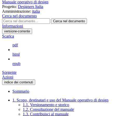
Manuale operativo di design
Progetto:
Designers Italia
Amministrazione:
italia
Cerca nel documento
Cerca nel documento
Informazioni
versione-corrente
Scarica
pdf
html
epub
Sorgente
Azioni
indice dei contenuti
Sommario
1. Scopo, destinatari e uso del Manuale operativo di design
1.1. Versionamento e storico
1.2. Consultazione del manuale
1.3. Contribuisci al manuale