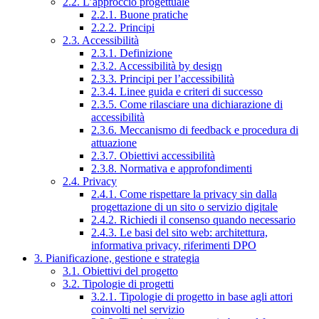
2.2. L’approccio progettuale
2.2.1. Buone pratiche
2.2.2. Principi
2.3. Accessibilità
2.3.1. Definizione
2.3.2. Accessibilità by design
2.3.3. Principi per l’accessibilità
2.3.4. Linee guida e criteri di successo
2.3.5. Come rilasciare una dichiarazione di
accessibilità
2.3.6. Meccanismo di feedback e procedura di
attuazione
2.3.7. Obiettivi accessibilità
2.3.8. Normativa e approfondimenti
2.4. Privacy
2.4.1. Come rispettare la privacy sin dalla
progettazione di un sito o servizio digitale
2.4.2. Richiedi il consenso quando necessario
2.4.3. Le basi del sito web: architettura,
informativa privacy, riferimenti DPO
3. Pianificazione, gestione e strategia
3.1. Obiettivi del progetto
3.2. Tipologie di progetti
3.2.1. Tipologie di progetto in base agli attori
coinvolti nel servizio