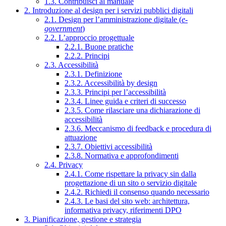
1.3. Contribuisci al manuale
2. Introduzione al design per i servizi pubblici digitali
2.1. Design per l’amministrazione digitale (
e-
government
)
2.2. L’approccio progettuale
2.2.1. Buone pratiche
2.2.2. Principi
2.3. Accessibilità
2.3.1. Definizione
2.3.2. Accessibilità by design
2.3.3. Principi per l’accessibilità
2.3.4. Linee guida e criteri di successo
2.3.5. Come rilasciare una dichiarazione di
accessibilità
2.3.6. Meccanismo di feedback e procedura di
attuazione
2.3.7. Obiettivi accessibilità
2.3.8. Normativa e approfondimenti
2.4. Privacy
2.4.1. Come rispettare la privacy sin dalla
progettazione di un sito o servizio digitale
2.4.2. Richiedi il consenso quando necessario
2.4.3. Le basi del sito web: architettura,
informativa privacy, riferimenti DPO
3. Pianificazione, gestione e strategia