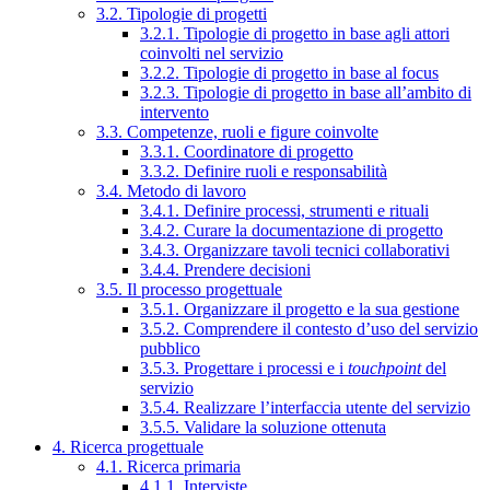
3.2. Tipologie di progetti
3.2.1. Tipologie di progetto in base agli attori
coinvolti nel servizio
3.2.2. Tipologie di progetto in base al focus
3.2.3. Tipologie di progetto in base all’ambito di
intervento
3.3. Competenze, ruoli e figure coinvolte
3.3.1. Coordinatore di progetto
3.3.2. Definire ruoli e responsabilità
3.4. Metodo di lavoro
3.4.1. Definire processi, strumenti e rituali
3.4.2. Curare la documentazione di progetto
3.4.3. Organizzare tavoli tecnici collaborativi
3.4.4. Prendere decisioni
3.5. Il processo progettuale
3.5.1. Organizzare il progetto e la sua gestione
3.5.2. Comprendere il contesto d’uso del servizio
pubblico
3.5.3. Progettare i processi e i
touchpoint
del
servizio
3.5.4. Realizzare l’interfaccia utente del servizio
3.5.5. Validare la soluzione ottenuta
4. Ricerca progettuale
4.1. Ricerca primaria
4.1.1. Interviste