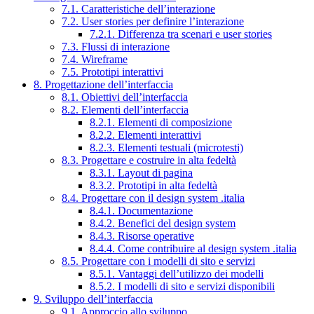
7.1. Caratteristiche dell’interazione
7.2. User stories per definire l’interazione
7.2.1. Differenza tra scenari e user stories
7.3. Flussi di interazione
7.4. Wireframe
7.5. Prototipi interattivi
8. Progettazione dell’interfaccia
8.1. Obiettivi dell’interfaccia
8.2. Elementi dell’interfaccia
8.2.1. Elementi di composizione
8.2.2. Elementi interattivi
8.2.3. Elementi testuali (microtesti)
8.3. Progettare e costruire in alta fedeltà
8.3.1. Layout di pagina
8.3.2. Prototipi in alta fedeltà
8.4. Progettare con il design system .italia
8.4.1. Documentazione
8.4.2. Benefici del design system
8.4.3. Risorse operative
8.4.4. Come contribuire al design system .italia
8.5. Progettare con i modelli di sito e servizi
8.5.1. Vantaggi dell’utilizzo dei modelli
8.5.2. I modelli di sito e servizi disponibili
9. Sviluppo dell’interfaccia
9.1. Approccio allo sviluppo