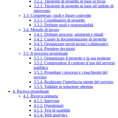
3.2.2. Tipologie di progetto in base al focus
3.2.3. Tipologie di progetto in base all’ambito di
intervento
3.3. Competenze, ruoli e figure coinvolte
3.3.1. Coordinatore di progetto
3.3.2. Definire ruoli e responsabilità
3.4. Metodo di lavoro
3.4.1. Definire processi, strumenti e rituali
3.4.2. Curare la documentazione di progetto
3.4.3. Organizzare tavoli tecnici collaborativi
3.4.4. Prendere decisioni
3.5. Il processo progettuale
3.5.1. Organizzare il progetto e la sua gestione
3.5.2. Comprendere il contesto d’uso del servizio
pubblico
3.5.3. Progettare i processi e i
touchpoint
del
servizio
3.5.4. Realizzare l’interfaccia utente del servizio
3.5.5. Validare la soluzione ottenuta
4. Ricerca progettuale
4.1. Ricerca primaria
4.1.1. Interviste
4.1.2. Questionari
4.1.3. Test di usabilità
4.1.4. Web analytics