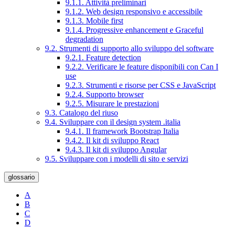
9.1.1. Attività preliminari
9.1.2. Web design responsivo e accessibile
9.1.3. Mobile first
9.1.4. Progressive enhancement e Graceful
degradation
9.2. Strumenti di supporto allo sviluppo del software
9.2.1. Feature detection
9.2.2. Verificare le feature disponibili con Can I
use
9.2.3. Strumenti e risorse per CSS e JavaScript
9.2.4. Supporto browser
9.2.5. Misurare le prestazioni
9.3. Catalogo del riuso
9.4. Sviluppare con il design system .italia
9.4.1. Il framework Bootstrap Italia
9.4.2. Il kit di sviluppo React
9.4.3. Il kit di sviluppo Angular
9.5. Sviluppare con i modelli di sito e servizi
glossario
A
B
C
D