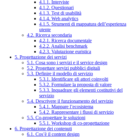
4.1.1. Interviste
4.1.2. Questionari
4.1.3. Test di usabilità
4.1.4. Web analytics
4.1.5. Strumenti di mappatura dell’esperienza
utente
4.2. Ricerca secondaria
4.2.1. Ricerca documentale
4.2.2. Analisi benchmark
4.2.3. Valutazione euristica
5. Progettazione dei servizi
5.1. Cosa sono i servizi e il service design
5.2. Progettare servizi pubblici digitali
5.3. Definire il modello di servizio
5.3.1. Identificare gli attori coinvolti
5.3.2. Formulare la proposta di valore
5.3.3. Inquadrare gli elementi costitutivi del
servizio
5.4. Descrivere il funzionamento del servizio
5.4.1. Mappare l’ecosistema
5.4.2. Rappresentare i flussi di servizio
5.5. Co-progettare le soluzioni
5.5.1. Workshop di co-progettazione
6. Progettazione dei contenuti
6.1. Cos’è il content design