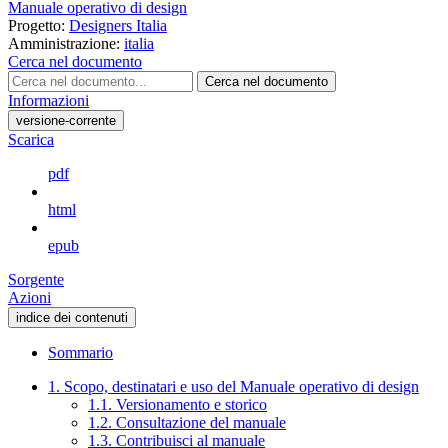
Manuale operativo di design
Progetto:
Designers Italia
Amministrazione:
italia
Cerca nel documento
Cerca nel documento
Informazioni
versione-corrente
Scarica
pdf
html
epub
Sorgente
Azioni
indice dei contenuti
Sommario
1. Scopo, destinatari e uso del Manuale operativo di design
1.1. Versionamento e storico
1.2. Consultazione del manuale
1.3. Contribuisci al manuale