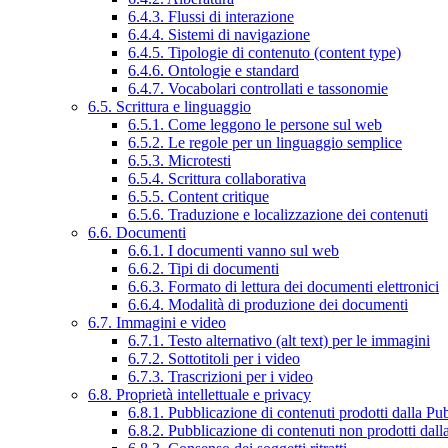
6.4.3. Flussi di interazione
6.4.4. Sistemi di navigazione
6.4.5. Tipologie di contenuto (content type)
6.4.6. Ontologie e standard
6.4.7. Vocabolari controllati e tassonomie
6.5. Scrittura e linguaggio
6.5.1. Come leggono le persone sul web
6.5.2. Le regole per un linguaggio semplice
6.5.3. Microtesti
6.5.4. Scrittura collaborativa
6.5.5. Content critique
6.5.6. Traduzione e localizzazione dei contenuti
6.6. Documenti
6.6.1. I documenti vanno sul web
6.6.2. Tipi di documenti
6.6.3. Formato di lettura dei documenti elettronici
6.6.4. Modalità di produzione dei documenti
6.7. Immagini e video
6.7.1. Testo alternativo (alt text) per le immagini
6.7.2. Sottotitoli per i video
6.7.3. Trascrizioni per i video
6.8. Proprietà intellettuale e privacy
6.8.1. Pubblicazione di contenuti prodotti dalla P
6.8.2. Pubblicazione di contenuti non prodotti dal