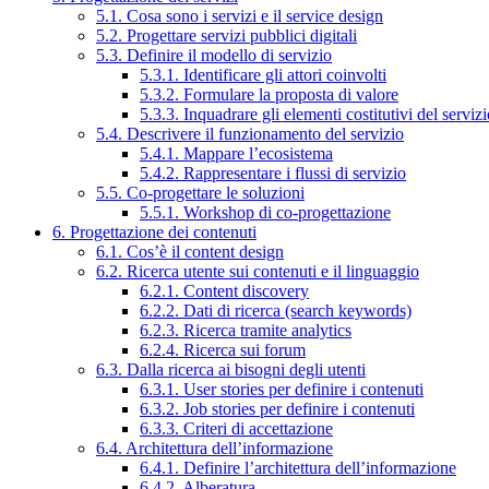
5.1. Cosa sono i servizi e il service design
5.2. Progettare servizi pubblici digitali
5.3. Definire il modello di servizio
5.3.1. Identificare gli attori coinvolti
5.3.2. Formulare la proposta di valore
5.3.3. Inquadrare gli elementi costitutivi del serviz
5.4. Descrivere il funzionamento del servizio
5.4.1. Mappare l’ecosistema
5.4.2. Rappresentare i flussi di servizio
5.5. Co-progettare le soluzioni
5.5.1. Workshop di co-progettazione
6. Progettazione dei contenuti
6.1. Cos’è il content design
6.2. Ricerca utente sui contenuti e il linguaggio
6.2.1. Content discovery
6.2.2. Dati di ricerca (search keywords)
6.2.3. Ricerca tramite analytics
6.2.4. Ricerca sui forum
6.3. Dalla ricerca ai bisogni degli utenti
6.3.1. User stories per definire i contenuti
6.3.2. Job stories per definire i contenuti
6.3.3. Criteri di accettazione
6.4. Architettura dell’informazione
6.4.1. Definire l’architettura dell’informazione
6.4.2. Alberatura