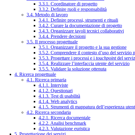
3.3.1. Coordinatore di progetto
3.3.2. Definire ruoli e responsabilità
3.4. Metodo di lavoro
3.4.1. Definire processi, strumenti e rituali
3.4.2. Curare la documentazione di progetto
3.4.3. Organizzare tavoli tecnici collaborativi
3.4.4. Prendere decisioni
3.5. Il processo progettuale
3.5.1. Organizzare il progetto e la sua gestione
3.5.2. Comprendere il contesto d’uso del servizio 
3.5.3. Progettare i processi e i
touchpoint
del servi
3.5.4. Realizzare l’interfaccia utente del servizio
3.5.5. Validare la soluzione ottenuta
4. Ricerca progettuale
4.1. Ricerca primaria
4.1.1. Interviste
4.1.2. Questionari
4.1.3. Test di usabilità
4.1.4. Web analytics
4.1.5. Strumenti di mappatura dell’esperienza uten
4.2. Ricerca secondaria
4.2.1. Ricerca documentale
4.2.2. Analisi benchmark
4.2.3. Valutazione euristica
5. Progettazione dei servizi