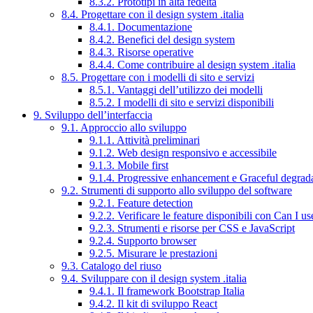
8.3.2. Prototipi in alta fedeltà
8.4. Progettare con il design system .italia
8.4.1. Documentazione
8.4.2. Benefici del design system
8.4.3. Risorse operative
8.4.4. Come contribuire al design system .italia
8.5. Progettare con i modelli di sito e servizi
8.5.1. Vantaggi dell’utilizzo dei modelli
8.5.2. I modelli di sito e servizi disponibili
9. Sviluppo dell’interfaccia
9.1. Approccio allo sviluppo
9.1.1. Attività preliminari
9.1.2. Web design responsivo e accessibile
9.1.3. Mobile first
9.1.4. Progressive enhancement e Graceful degrad
9.2. Strumenti di supporto allo sviluppo del software
9.2.1. Feature detection
9.2.2. Verificare le feature disponibili con Can I us
9.2.3. Strumenti e risorse per CSS e JavaScript
9.2.4. Supporto browser
9.2.5. Misurare le prestazioni
9.3. Catalogo del riuso
9.4. Sviluppare con il design system .italia
9.4.1. Il framework Bootstrap Italia
9.4.2. Il kit di sviluppo React