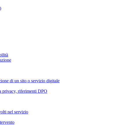
)
ilità
azione
ione di un sito o servizio digitale
va privacy, riferimenti DPO
olti nel servizio
ntervento