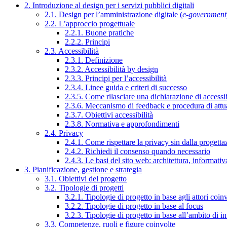
2. Introduzione al design per i servizi pubblici digitali
2.1. Design per l’amministrazione digitale (
e-government
2.2. L’approccio progettuale
2.2.1. Buone pratiche
2.2.2. Principi
2.3. Accessibilità
2.3.1. Definizione
2.3.2. Accessibilità by design
2.3.3. Principi per l’accessibilità
2.3.4. Linee guida e criteri di successo
2.3.5. Come rilasciare una dichiarazione di accessib
2.3.6. Meccanismo di feedback e procedura di attu
2.3.7. Obiettivi accessibilità
2.3.8. Normativa e approfondimenti
2.4. Privacy
2.4.1. Come rispettare la privacy sin dalla progettaz
2.4.2. Richiedi il consenso quando necessario
2.4.3. Le basi del sito web: architettura, informati
3. Pianificazione, gestione e strategia
3.1. Obiettivi del progetto
3.2. Tipologie di progetti
3.2.1. Tipologie di progetto in base agli attori coinv
3.2.2. Tipologie di progetto in base al focus
3.2.3. Tipologie di progetto in base all’ambito di i
3.3. Competenze, ruoli e figure coinvolte