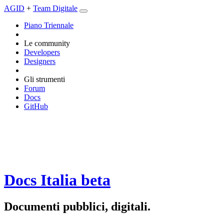
AGID
+
Team Digitale
Piano Triennale
Le community
Developers
Designers
Gli strumenti
Forum
Docs
GitHub
Docs Italia
beta
Documenti pubblici, digitali.