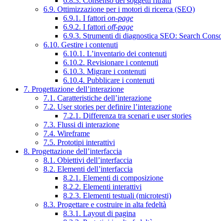
6.8.3. Consenso dei soggetti ritratti
6.9. Ottimizzazione per i motori di ricerca (SEO)
6.9.1. I fattori
on-page
6.9.2. I fattori
off-page
6.9.3. Strumenti di diagnostica SEO: Search Cons
6.10. Gestire i contenuti
6.10.1. L’inventario dei contenuti
6.10.2. Revisionare i contenuti
6.10.3. Migrare i contenuti
6.10.4. Pubblicare i contenuti
7. Progettazione dell’interazione
7.1. Caratteristiche dell’interazione
7.2. User stories per definire l’interazione
7.2.1. Differenza tra scenari e user stories
7.3. Flussi di interazione
7.4. Wireframe
7.5. Prototipi interattivi
8. Progettazione dell’interfaccia
8.1. Obiettivi dell’interfaccia
8.2. Elementi dell’interfaccia
8.2.1. Elementi di composizione
8.2.2. Elementi interattivi
8.2.3. Elementi testuali (microtesti)
8.3. Progettare e costruire in alta fedeltà
8.3.1. Layout di pagina