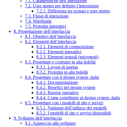
7.1. Caratteristiche dell’interazione
7.2. User stories per definire l’interazione
7.2.1. Differenza tra scenari e user stories
7.3. Flussi di interazione
7.4. Wireframe
7.5. Prototipi interattivi
8. Progettazione dell’interfaccia
8.1. Obiettivi dell’interfaccia
8.2. Elementi dell’interfaccia
8.2.1. Elementi di composizione
8.2.2. Elementi interattivi
8.2.3. Elementi testuali (microtesti)
8.3. Progettare e costruire in alta fedeltà
8.3.1. Layout di pagina
8.3.2. Prototipi in alta fedeltà
8.4. Progettare con il design system .italia
8.4.1. Documentazione
8.4.2. Benefici del design system
8.4.3. Risorse operative
8.4.4. Come contribuire al design system .italia
8.5. Progettare con i modelli di sito e servizi
8.5.1. Vantaggi dell’utilizzo dei modelli
8.5.2. I modelli di sito e servizi disponibili
9. Sviluppo dell’interfaccia
9.1. Approccio allo sviluppo