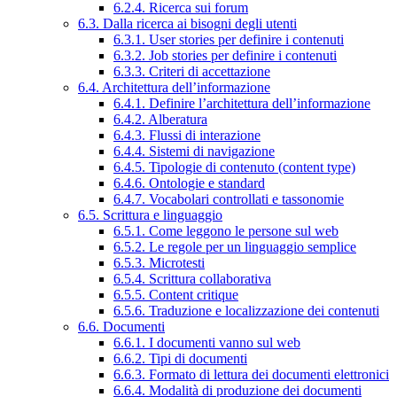
6.2.4. Ricerca sui forum
6.3. Dalla ricerca ai bisogni degli utenti
6.3.1. User stories per definire i contenuti
6.3.2. Job stories per definire i contenuti
6.3.3. Criteri di accettazione
6.4. Architettura dell’informazione
6.4.1. Definire l’architettura dell’informazione
6.4.2. Alberatura
6.4.3. Flussi di interazione
6.4.4. Sistemi di navigazione
6.4.5. Tipologie di contenuto (content type)
6.4.6. Ontologie e standard
6.4.7. Vocabolari controllati e tassonomie
6.5. Scrittura e linguaggio
6.5.1. Come leggono le persone sul web
6.5.2. Le regole per un linguaggio semplice
6.5.3. Microtesti
6.5.4. Scrittura collaborativa
6.5.5. Content critique
6.5.6. Traduzione e localizzazione dei contenuti
6.6. Documenti
6.6.1. I documenti vanno sul web
6.6.2. Tipi di documenti
6.6.3. Formato di lettura dei documenti elettronici
6.6.4. Modalità di produzione dei documenti