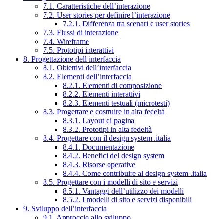
7.1. Caratteristiche dell’interazione
7.2. User stories per definire l’interazione
7.2.1. Differenza tra scenari e user stories
7.3. Flussi di interazione
7.4. Wireframe
7.5. Prototipi interattivi
8. Progettazione dell’interfaccia
8.1. Obiettivi dell’interfaccia
8.2. Elementi dell’interfaccia
8.2.1. Elementi di composizione
8.2.2. Elementi interattivi
8.2.3. Elementi testuali (microtesti)
8.3. Progettare e costruire in alta fedeltà
8.3.1. Layout di pagina
8.3.2. Prototipi in alta fedeltà
8.4. Progettare con il design system .italia
8.4.1. Documentazione
8.4.2. Benefici del design system
8.4.3. Risorse operative
8.4.4. Come contribuire al design system .italia
8.5. Progettare con i modelli di sito e servizi
8.5.1. Vantaggi dell’utilizzo dei modelli
8.5.2. I modelli di sito e servizi disponibili
9. Sviluppo dell’interfaccia
9.1. Approccio allo sviluppo