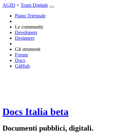
AGID
+
Team Digitale
Piano Triennale
Le community
Developers
Designers
Gli strumenti
Forum
Docs
GitHub
Docs Italia
beta
Documenti pubblici, digitali.