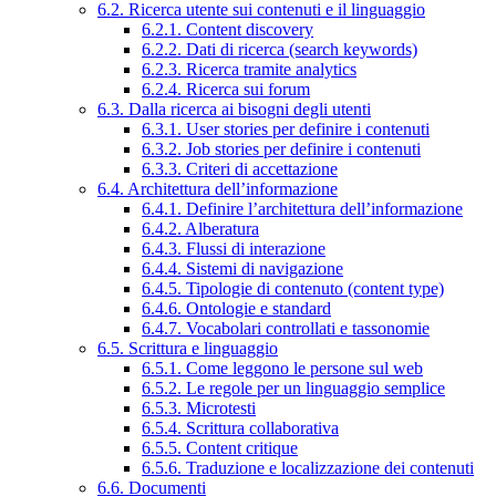
6.2. Ricerca utente sui contenuti e il linguaggio
6.2.1. Content discovery
6.2.2. Dati di ricerca (search keywords)
6.2.3. Ricerca tramite analytics
6.2.4. Ricerca sui forum
6.3. Dalla ricerca ai bisogni degli utenti
6.3.1. User stories per definire i contenuti
6.3.2. Job stories per definire i contenuti
6.3.3. Criteri di accettazione
6.4. Architettura dell’informazione
6.4.1. Definire l’architettura dell’informazione
6.4.2. Alberatura
6.4.3. Flussi di interazione
6.4.4. Sistemi di navigazione
6.4.5. Tipologie di contenuto (content type)
6.4.6. Ontologie e standard
6.4.7. Vocabolari controllati e tassonomie
6.5. Scrittura e linguaggio
6.5.1. Come leggono le persone sul web
6.5.2. Le regole per un linguaggio semplice
6.5.3. Microtesti
6.5.4. Scrittura collaborativa
6.5.5. Content critique
6.5.6. Traduzione e localizzazione dei contenuti
6.6. Documenti