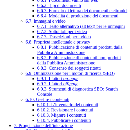
6.6.1. I documenti vanno sul web
6.6.2. Tipi di documenti
6.6.3. Formato di lettura dei documenti elettronici
6.6.4. Modalità di produzione dei documenti
6.7. Immagini e video
6.7.1. Testo alternativo (alt text) per le immagini
6.7.2. Sottotitoli per i video
6.7.3. Trascrizioni per i video
6.8. Proprietà intellettuale e privacy
6.8.1. Pubblicazione di contenuti prodotti dalla
Pubblica Amministrazione
6.8.2. Pubblicazione di contenuti non prodotti
dalla Pubblica Amministrazione
6.8.3. Consenso dei soggetti ritratti
6.9. Ottimizzazione per i motori di ricerca (SEO)
6.9.1. I fattori
on-page
6.9.2. I fattori
off-page
6.9.3. Strumenti di diagnostica SEO: Search
Console
6.10. Gestire i contenuti
6.10.1. L’inventario dei contenuti
6.10.2. Revisionare i contenuti
6.10.3. Migrare i contenuti
6.10.4. Pubblicare i contenuti
7. Progettazione dell’interazione