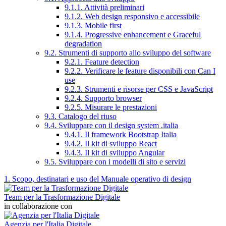
9.1.1. Attività preliminari
9.1.2. Web design responsivo e accessibile
9.1.3. Mobile first
9.1.4. Progressive enhancement e Graceful
degradation
9.2. Strumenti di supporto allo sviluppo del software
9.2.1. Feature detection
9.2.2. Verificare le feature disponibili con Can I
use
9.2.3. Strumenti e risorse per CSS e JavaScript
9.2.4. Supporto browser
9.2.5. Misurare le prestazioni
9.3. Catalogo del riuso
9.4. Sviluppare con il design system .italia
9.4.1. Il framework Bootstrap Italia
9.4.2. Il kit di sviluppo React
9.4.3. Il kit di sviluppo Angular
9.5. Sviluppare con i modelli di sito e servizi
1. Scopo, destinatari e uso del Manuale operativo di design
Team per la Trasformazione Digitale
in collaborazione con
Agenzia per l'Italia Digitale