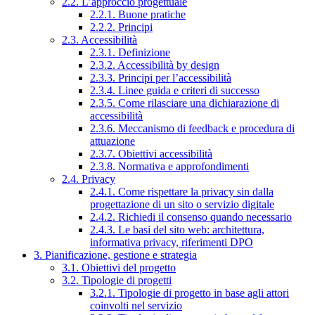
2.2. L’approccio progettuale
2.2.1. Buone pratiche
2.2.2. Principi
2.3. Accessibilità
2.3.1. Definizione
2.3.2. Accessibilità by design
2.3.3. Principi per l’accessibilità
2.3.4. Linee guida e criteri di successo
2.3.5. Come rilasciare una dichiarazione di
accessibilità
2.3.6. Meccanismo di feedback e procedura di
attuazione
2.3.7. Obiettivi accessibilità
2.3.8. Normativa e approfondimenti
2.4. Privacy
2.4.1. Come rispettare la privacy sin dalla
progettazione di un sito o servizio digitale
2.4.2. Richiedi il consenso quando necessario
2.4.3. Le basi del sito web: architettura,
informativa privacy, riferimenti DPO
3. Pianificazione, gestione e strategia
3.1. Obiettivi del progetto
3.2. Tipologie di progetti
3.2.1. Tipologie di progetto in base agli attori
coinvolti nel servizio