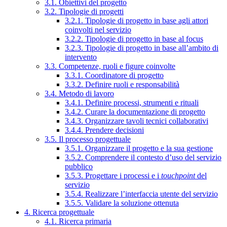
3.1. Obiettivi del progetto
3.2. Tipologie di progetti
3.2.1. Tipologie di progetto in base agli attori
coinvolti nel servizio
3.2.2. Tipologie di progetto in base al focus
3.2.3. Tipologie di progetto in base all’ambito di
intervento
3.3. Competenze, ruoli e figure coinvolte
3.3.1. Coordinatore di progetto
3.3.2. Definire ruoli e responsabilità
3.4. Metodo di lavoro
3.4.1. Definire processi, strumenti e rituali
3.4.2. Curare la documentazione di progetto
3.4.3. Organizzare tavoli tecnici collaborativi
3.4.4. Prendere decisioni
3.5. Il processo progettuale
3.5.1. Organizzare il progetto e la sua gestione
3.5.2. Comprendere il contesto d’uso del servizio
pubblico
3.5.3. Progettare i processi e i
touchpoint
del
servizio
3.5.4. Realizzare l’interfaccia utente del servizio
3.5.5. Validare la soluzione ottenuta
4. Ricerca progettuale
4.1. Ricerca primaria