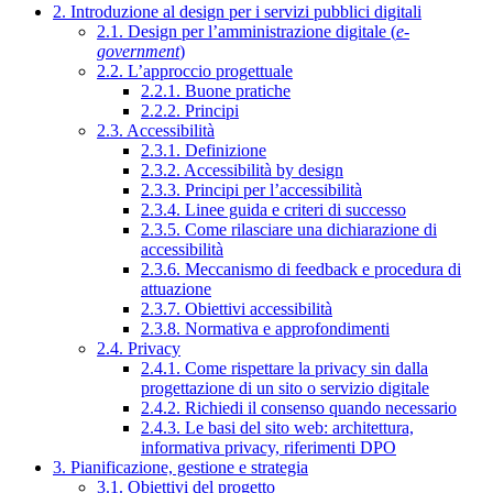
2. Introduzione al design per i servizi pubblici digitali
2.1. Design per l’amministrazione digitale (
e-
government
)
2.2. L’approccio progettuale
2.2.1. Buone pratiche
2.2.2. Principi
2.3. Accessibilità
2.3.1. Definizione
2.3.2. Accessibilità by design
2.3.3. Principi per l’accessibilità
2.3.4. Linee guida e criteri di successo
2.3.5. Come rilasciare una dichiarazione di
accessibilità
2.3.6. Meccanismo di feedback e procedura di
attuazione
2.3.7. Obiettivi accessibilità
2.3.8. Normativa e approfondimenti
2.4. Privacy
2.4.1. Come rispettare la privacy sin dalla
progettazione di un sito o servizio digitale
2.4.2. Richiedi il consenso quando necessario
2.4.3. Le basi del sito web: architettura,
informativa privacy, riferimenti DPO
3. Pianificazione, gestione e strategia
3.1. Obiettivi del progetto