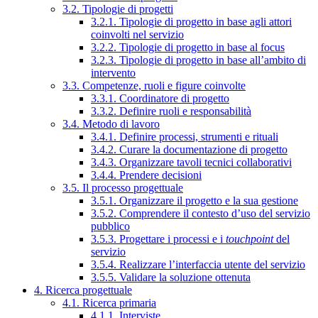
3.2. Tipologie di progetti
3.2.1. Tipologie di progetto in base agli attori
coinvolti nel servizio
3.2.2. Tipologie di progetto in base al focus
3.2.3. Tipologie di progetto in base all’ambito di
intervento
3.3. Competenze, ruoli e figure coinvolte
3.3.1. Coordinatore di progetto
3.3.2. Definire ruoli e responsabilità
3.4. Metodo di lavoro
3.4.1. Definire processi, strumenti e rituali
3.4.2. Curare la documentazione di progetto
3.4.3. Organizzare tavoli tecnici collaborativi
3.4.4. Prendere decisioni
3.5. Il processo progettuale
3.5.1. Organizzare il progetto e la sua gestione
3.5.2. Comprendere il contesto d’uso del servizio
pubblico
3.5.3. Progettare i processi e i
touchpoint
del
servizio
3.5.4. Realizzare l’interfaccia utente del servizio
3.5.5. Validare la soluzione ottenuta
4. Ricerca progettuale
4.1. Ricerca primaria
4.1.1. Interviste