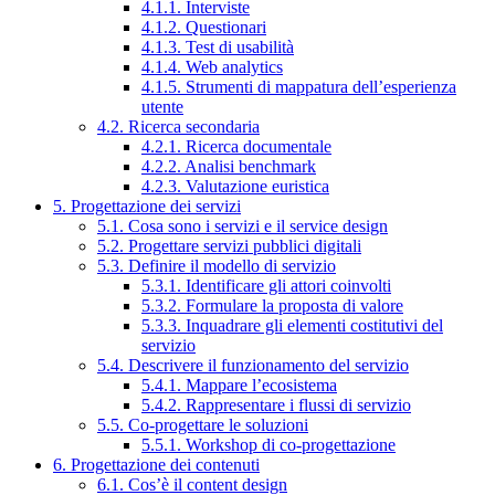
4.1.1. Interviste
4.1.2. Questionari
4.1.3. Test di usabilità
4.1.4. Web analytics
4.1.5. Strumenti di mappatura dell’esperienza
utente
4.2. Ricerca secondaria
4.2.1. Ricerca documentale
4.2.2. Analisi benchmark
4.2.3. Valutazione euristica
5. Progettazione dei servizi
5.1. Cosa sono i servizi e il service design
5.2. Progettare servizi pubblici digitali
5.3. Definire il modello di servizio
5.3.1. Identificare gli attori coinvolti
5.3.2. Formulare la proposta di valore
5.3.3. Inquadrare gli elementi costitutivi del
servizio
5.4. Descrivere il funzionamento del servizio
5.4.1. Mappare l’ecosistema
5.4.2. Rappresentare i flussi di servizio
5.5. Co-progettare le soluzioni
5.5.1. Workshop di co-progettazione
6. Progettazione dei contenuti
6.1. Cos’è il content design