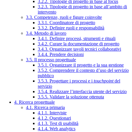
3.2.2. Tipologie di progetto in base al focus
3.2.3. Tipologie di progetto in base all’ambito di
intervento
3.3. Competenze, ruoli e figure coinvolte
3.3.1. Coordinatore di progetto
3.3.2. Definire ruoli e responsabilità
3.4. Metodo di lavoro
3.4.1. Definire processi, strumenti e rituali
3.4.2. Curare la documentazione di progetto
3.4.3. Organizzare tavoli tecnici collaborativi
3.4.4. Prendere decisioni
3.5. Il processo progettuale
3.5.1. Organizzare il progetto e la sua gestione
3.5.2. Comprendere il contesto d’uso del servizio
pubblico
3.5.3. Progettare i processi e i
touchpoint
del
servizio
3.5.4. Realizzare l’interfaccia utente del servizio
3.5.5. Validare la soluzione ottenuta
4. Ricerca progettuale
4.1. Ricerca primaria
4.1.1. Interviste
4.1.2. Questionari
4.1.3. Test di usabilità
4.1.4. Web analytics