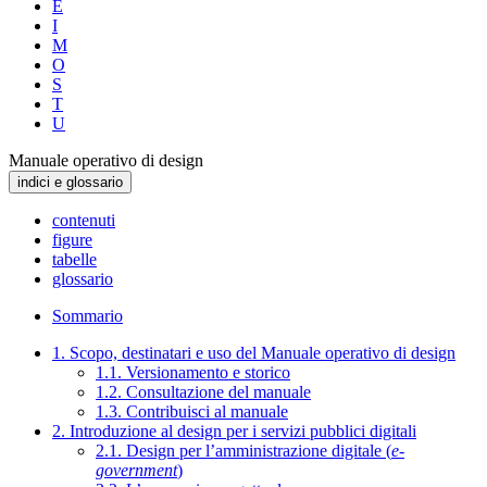
E
I
M
O
S
T
U
Manuale operativo di design
indici e glossario
contenuti
figure
tabelle
glossario
Sommario
1. Scopo, destinatari e uso del Manuale operativo di design
1.1. Versionamento e storico
1.2. Consultazione del manuale
1.3. Contribuisci al manuale
2. Introduzione al design per i servizi pubblici digitali
2.1. Design per l’amministrazione digitale (
e-
government
)