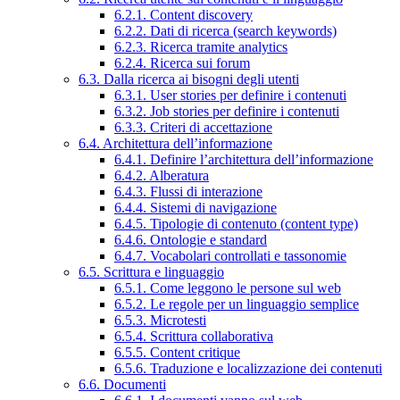
6.2.1. Content discovery
6.2.2. Dati di ricerca (search keywords)
6.2.3. Ricerca tramite analytics
6.2.4. Ricerca sui forum
6.3. Dalla ricerca ai bisogni degli utenti
6.3.1. User stories per definire i contenuti
6.3.2. Job stories per definire i contenuti
6.3.3. Criteri di accettazione
6.4. Architettura dell’informazione
6.4.1. Definire l’architettura dell’informazione
6.4.2. Alberatura
6.4.3. Flussi di interazione
6.4.4. Sistemi di navigazione
6.4.5. Tipologie di contenuto (content type)
6.4.6. Ontologie e standard
6.4.7. Vocabolari controllati e tassonomie
6.5. Scrittura e linguaggio
6.5.1. Come leggono le persone sul web
6.5.2. Le regole per un linguaggio semplice
6.5.3. Microtesti
6.5.4. Scrittura collaborativa
6.5.5. Content critique
6.5.6. Traduzione e localizzazione dei contenuti
6.6. Documenti