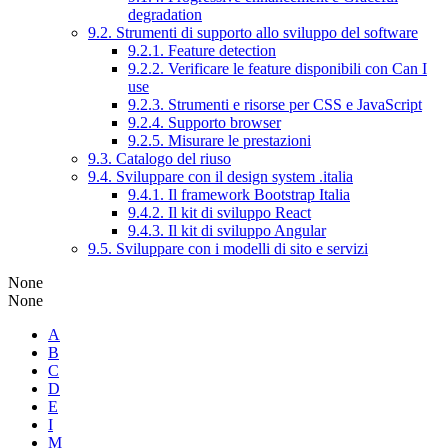
degradation
9.2. Strumenti di supporto allo sviluppo del software
9.2.1. Feature detection
9.2.2. Verificare le feature disponibili con Can I
use
9.2.3. Strumenti e risorse per CSS e JavaScript
9.2.4. Supporto browser
9.2.5. Misurare le prestazioni
9.3. Catalogo del riuso
9.4. Sviluppare con il design system .italia
9.4.1. Il framework Bootstrap Italia
9.4.2. Il kit di sviluppo React
9.4.3. Il kit di sviluppo Angular
9.5. Sviluppare con i modelli di sito e servizi
None
None
A
B
C
D
E
I
M