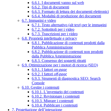
6.6.1. I documenti vanno sul web
6.6.2. Tipi di documenti
6.6.3. Formato di lettura dei documenti elettronici
6.6.4. Modalità di produzione dei documenti
6.7. Immagini e video
6.7.1. Testo alternativo (alt text) per le immagini
6.7.2. Sottotitoli per i video
6.7.3. Trascrizioni per i video
6.8. Proprietà intellettuale e privacy
6.8.1. Pubblicazione di contenuti prodotti dalla
Pubblica Amministrazione
6.8.2. Pubblicazione di contenuti non prodotti
dalla Pubblica Amministrazione
6.8.3. Consenso dei soggetti ritratti
6.9. Ottimizzazione per i motori di ricerca (SEO)
6.9.1. I fattori
on-page
6.9.2. I fattori
off-page
6.9.3. Strumenti di diagnostica SEO: Search
Console
6.10. Gestire i contenuti
6.10.1. L’inventario dei contenuti
6.10.2. Revisionare i contenuti
6.10.3. Migrare i contenuti
6.10.4. Pubblicare i contenuti
7. Progettazione dell’interazione