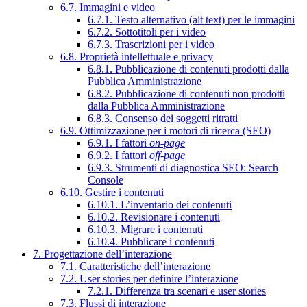
6.7. Immagini e video
6.7.1. Testo alternativo (alt text) per le immagini
6.7.2. Sottotitoli per i video
6.7.3. Trascrizioni per i video
6.8. Proprietà intellettuale e privacy
6.8.1. Pubblicazione di contenuti prodotti dalla
Pubblica Amministrazione
6.8.2. Pubblicazione di contenuti non prodotti
dalla Pubblica Amministrazione
6.8.3. Consenso dei soggetti ritratti
6.9. Ottimizzazione per i motori di ricerca (SEO)
6.9.1. I fattori
on-page
6.9.2. I fattori
off-page
6.9.3. Strumenti di diagnostica SEO: Search
Console
6.10. Gestire i contenuti
6.10.1. L’inventario dei contenuti
6.10.2. Revisionare i contenuti
6.10.3. Migrare i contenuti
6.10.4. Pubblicare i contenuti
7. Progettazione dell’interazione
7.1. Caratteristiche dell’interazione
7.2. User stories per definire l’interazione
7.2.1. Differenza tra scenari e user stories
7.3. Flussi di interazione