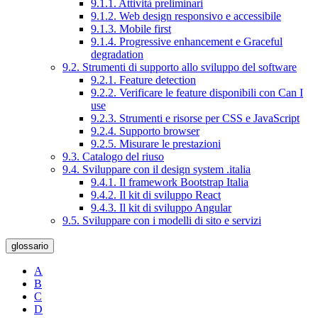
9.1.1. Attività preliminari
9.1.2. Web design responsivo e accessibile
9.1.3. Mobile first
9.1.4. Progressive enhancement e Graceful
degradation
9.2. Strumenti di supporto allo sviluppo del software
9.2.1. Feature detection
9.2.2. Verificare le feature disponibili con Can I
use
9.2.3. Strumenti e risorse per CSS e JavaScript
9.2.4. Supporto browser
9.2.5. Misurare le prestazioni
9.3. Catalogo del riuso
9.4. Sviluppare con il design system .italia
9.4.1. Il framework Bootstrap Italia
9.4.2. Il kit di sviluppo React
9.4.3. Il kit di sviluppo Angular
9.5. Sviluppare con i modelli di sito e servizi
glossario
A
B
C
D