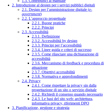
1.3. Contribuisci al manuale
2. Introduzione al design per i servizi pubblici digitali
2.1. Design per l’amministrazione digitale (
e-
government
)
2.2. L’approccio progettuale
2.2.1. Buone pratiche
2.2.2. Principi
2.3. Accessibilità
2.3.1. Definizione
2.3.2. Accessibilità by design
2.3.3. Principi per l’accessibilità
2.3.4. Linee guida e criteri di successo
2.3.5. Come rilasciare una dichiarazione di
accessibilità
2.3.6. Meccanismo di feedback e procedura di
attuazione
2.3.7. Obiettivi accessibilità
2.3.8. Normativa e approfondimenti
2.4. Privacy
2.4.1. Come rispettare la privacy sin dalla
progettazione di un sito o servizio digitale
2.4.2. Richiedi il consenso quando necessario
2.4.3. Le basi del sito web: architettura,
informativa privacy, riferimenti DPO
3. Pianificazione, gestione e strategia