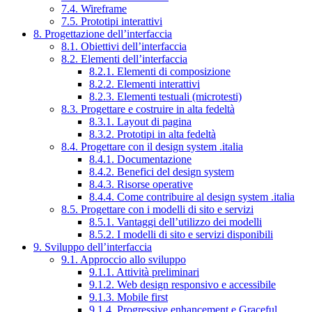
7.4. Wireframe
7.5. Prototipi interattivi
8. Progettazione dell’interfaccia
8.1. Obiettivi dell’interfaccia
8.2. Elementi dell’interfaccia
8.2.1. Elementi di composizione
8.2.2. Elementi interattivi
8.2.3. Elementi testuali (microtesti)
8.3. Progettare e costruire in alta fedeltà
8.3.1. Layout di pagina
8.3.2. Prototipi in alta fedeltà
8.4. Progettare con il design system .italia
8.4.1. Documentazione
8.4.2. Benefici del design system
8.4.3. Risorse operative
8.4.4. Come contribuire al design system .italia
8.5. Progettare con i modelli di sito e servizi
8.5.1. Vantaggi dell’utilizzo dei modelli
8.5.2. I modelli di sito e servizi disponibili
9. Sviluppo dell’interfaccia
9.1. Approccio allo sviluppo
9.1.1. Attività preliminari
9.1.2. Web design responsivo e accessibile
9.1.3. Mobile first
9.1.4. Progressive enhancement e Graceful