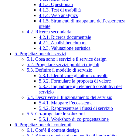
4.1.2. Questionari
4.1.3. Test di usabilità
4.1.4. Web analytics
4.1.5. Strumenti di mappatura dell’esperienza
utente
4.2. Ricerca secondaria
4.2.1. Ricerca documentale
4.2.2. Analisi benchmark
4.2.3. Valutazione euristica
5. Progettazione dei servizi
5.1. Cosa sono i servizi e il service design
5.2. Progettare servizi pubblici digitali
5.3. Definire il modello di servizio
5.3.1. Identificare gli attori coinvolti
5.3.2. Formulare la proposta di valore
5.3.3. Inquadrare gli elementi costitutivi del
servizio
5.4. Descrivere il funzionamento del servizio
5.4.1. Mappare l’ecosistema
5.4.2. Rappresentare i flussi di servizio
5.5. Co-progettare le soluzioni
5.5.1. Workshop di co-progettazione
6. Progettazione dei contenuti
6.1. Cos’è il content design
6.2. Ricerca utente sui contenuti e il linguaggio