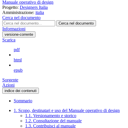
Manuale operativo di design
Progetto:
Designers Italia
Amministrazione:
italia
Cerca nel documento
Cerca nel documento
Informazioni
versione-corrente
Scarica
pdf
html
epub
Sorgente
Azioni
indice dei contenuti
Sommario
1. Scopo, destinatari e uso del Manuale operativo di design
1.1. Versionamento e storico
1.2. Consultazione del manuale
1.3. Contribuisci al manuale