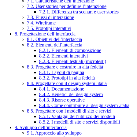
7.1. Caratteristiche dell’interazione
7.2. User stories per definire l’interazione
7.2.1. Differenza tra scenari e user stories
7.3. Flussi di interazione
7.4. Wireframe
7.5. Prototipi interattivi
8. Progettazione dell’interfaccia
8.1. Obiettivi dell’interfaccia
8.2. Elementi dell’interfaccia
8.2.1. Elementi di composizione
8.2.2. Elementi interattivi
8.2.3. Elementi testuali (microtesti)
8.3. Progettare e costruire in alta fedeltà
8.3.1. Layout di pagina
8.3.2. Prototipi in alta fedeltà
8.4. Progettare con il design system .italia
8.4.1. Documentazione
8.4.2. Benefici del design system
8.4.3. Risorse operative
8.4.4. Come contribuire al design system .italia
8.5. Progettare con i modelli di sito e servizi
8.5.1. Vantaggi dell’utilizzo dei modelli
8.5.2. I modelli di sito e servizi disponibili
9. Sviluppo dell’interfaccia
9.1. Approccio allo sviluppo