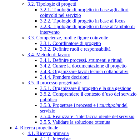
3.2. Tipologie di progetti
3.2.1. Tipologie di progetto in base agli attori
coinvolti nel servizio
3.2.2. Tipologie di progetto in base al focus
3.2.3. Tipologie di progetto in base all’ambito di
intervento
3.3. Competenze, ruoli e figure coinvolte
3.3.1. Coordinatore di progetto
3.3.2. Definire ruoli e responsabilità
3.4. Metodo di lavoro
3.4.1. Definire processi, strumenti e rituali
3.4.2. Curare la documentazione di progetto
3.4.3. Organizzare tavoli tecnici collaborativi
3.4.4. Prendere decisioni
3.5. Il processo progettuale
3.5.1. Organizzare il progetto e la sua gestione
3.5.2. Comprendere il contesto d’uso del servizio
pubblico
3.5.3. Progettare i processi e i
touchpoint
del
servizio
3.5.4. Realizzare l’interfaccia utente del servizio
3.5.5. Validare la soluzione ottenuta
4. Ricerca progettuale
4.1. Ricerca primaria
4.1.1. Interviste