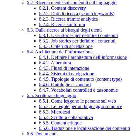
6.2. Ricerca utente sui contenuti e il linguaggio
6.2.1. Content discovery
6.2.2. Dati di ricerca (search keywords)
6.2.3. Ricerca tramite analytics
6.2.4. Ricerca sui forum
6.3. Dalla ricerca ai bisogni degli utenti
6.3.1. User stories per definire i contenuti
6.3.2. Job stories per definire i contenuti
6.3.3. Criteri di accettazione
6.4. Architettura dell’informazione
6.4.1. Definire l’architettura dell’informazione
6.4.2. Alberatura
6.4.3. Flussi di interazione
6.4.4. Sistemi di navigazione
6.4.5. Tipologie di contenuto (content type)
6.4.6. Ontologie e standard
6.4.7. Vocabolari controllati e tassonomie
6.5. Scrittura e linguaggio
6.5.1. Come leggono le persone sul web
6.5.2. Le regole per un linguaggio semplice
6.5.3. Microtesti
6.5.4. Scrittura collaborativa
6.5.5. Content critique
6.5.6. Traduzione e localizzazione dei contenuti
6.6. Documenti