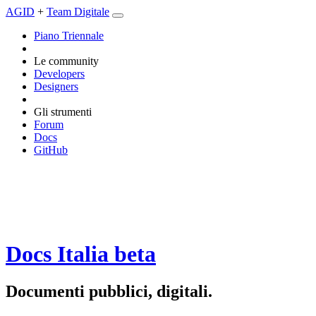
AGID
+
Team Digitale
Piano Triennale
Le community
Developers
Designers
Gli strumenti
Forum
Docs
GitHub
Docs Italia
beta
Documenti pubblici, digitali.