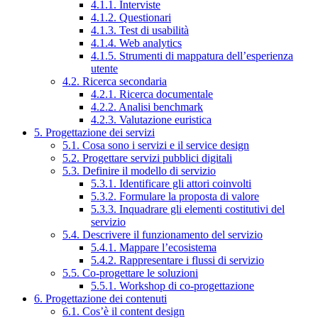
4.1.1. Interviste
4.1.2. Questionari
4.1.3. Test di usabilità
4.1.4. Web analytics
4.1.5. Strumenti di mappatura dell’esperienza
utente
4.2. Ricerca secondaria
4.2.1. Ricerca documentale
4.2.2. Analisi benchmark
4.2.3. Valutazione euristica
5. Progettazione dei servizi
5.1. Cosa sono i servizi e il service design
5.2. Progettare servizi pubblici digitali
5.3. Definire il modello di servizio
5.3.1. Identificare gli attori coinvolti
5.3.2. Formulare la proposta di valore
5.3.3. Inquadrare gli elementi costitutivi del
servizio
5.4. Descrivere il funzionamento del servizio
5.4.1. Mappare l’ecosistema
5.4.2. Rappresentare i flussi di servizio
5.5. Co-progettare le soluzioni
5.5.1. Workshop di co-progettazione
6. Progettazione dei contenuti
6.1. Cos’è il content design