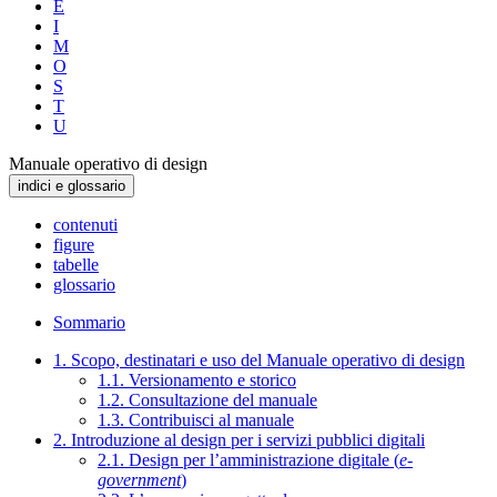
E
I
M
O
S
T
U
Manuale operativo di design
indici e glossario
contenuti
figure
tabelle
glossario
Sommario
1. Scopo, destinatari e uso del Manuale operativo di design
1.1. Versionamento e storico
1.2. Consultazione del manuale
1.3. Contribuisci al manuale
2. Introduzione al design per i servizi pubblici digitali
2.1. Design per l’amministrazione digitale (
e-
government
)