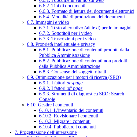
6.6.1. I documenti vanno sul web
6.6.2. Tipi di documenti
6.6.3. Formato di lettura dei documenti elettronici
6.6.4. Modalità di produzione dei documenti
6.7. Immagini e video
6.7.1. Testo alternativo (alt text) per le immagini
6.7.2. Sottotitoli per i video
6.7.3. Trascrizioni per i video
6.8. Proprietà intellettuale e privacy
6.8.1. Pubblicazione di contenuti prodotti dalla
Pubblica Amministrazione
6.8.2. Pubblicazione di contenuti non prodotti
dalla Pubblica Amministrazione
6.8.3. Consenso dei soggetti ritratti
6.9. Ottimizzazione per i motori di ricerca (SEO)
6.9.1. I fattori
on-page
6.9.2. I fattori
off-page
6.9.3. Strumenti di diagnostica SEO: Search
Console
6.10. Gestire i contenuti
6.10.1. L’inventario dei contenuti
6.10.2. Revisionare i contenuti
6.10.3. Migrare i contenuti
6.10.4. Pubblicare i contenuti
7. Progettazione dell’interazione