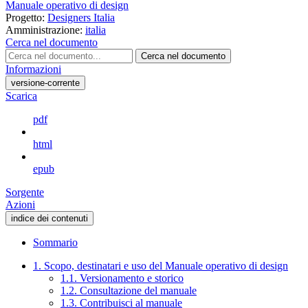
Manuale operativo di design
Progetto:
Designers Italia
Amministrazione:
italia
Cerca nel documento
Cerca nel documento
Informazioni
versione-corrente
Scarica
pdf
html
epub
Sorgente
Azioni
indice dei contenuti
Sommario
1. Scopo, destinatari e uso del Manuale operativo di design
1.1. Versionamento e storico
1.2. Consultazione del manuale
1.3. Contribuisci al manuale