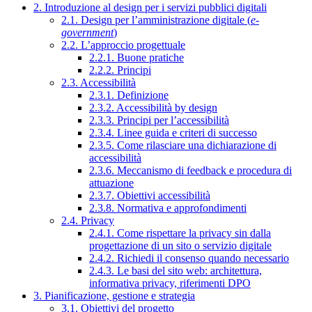
2. Introduzione al design per i servizi pubblici digitali
2.1. Design per l’amministrazione digitale (
e-
government
)
2.2. L’approccio progettuale
2.2.1. Buone pratiche
2.2.2. Principi
2.3. Accessibilità
2.3.1. Definizione
2.3.2. Accessibilità by design
2.3.3. Principi per l’accessibilità
2.3.4. Linee guida e criteri di successo
2.3.5. Come rilasciare una dichiarazione di
accessibilità
2.3.6. Meccanismo di feedback e procedura di
attuazione
2.3.7. Obiettivi accessibilità
2.3.8. Normativa e approfondimenti
2.4. Privacy
2.4.1. Come rispettare la privacy sin dalla
progettazione di un sito o servizio digitale
2.4.2. Richiedi il consenso quando necessario
2.4.3. Le basi del sito web: architettura,
informativa privacy, riferimenti DPO
3. Pianificazione, gestione e strategia
3.1. Obiettivi del progetto