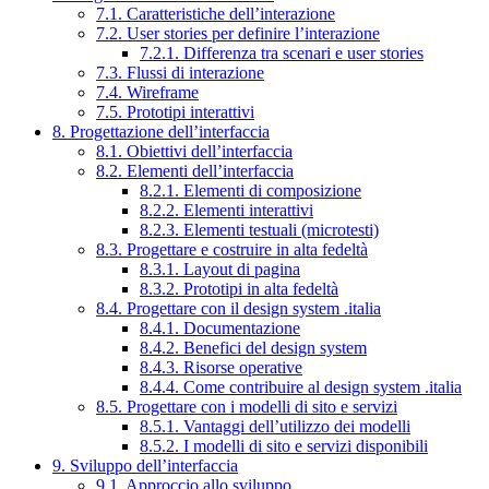
7.1. Caratteristiche dell’interazione
7.2. User stories per definire l’interazione
7.2.1. Differenza tra scenari e user stories
7.3. Flussi di interazione
7.4. Wireframe
7.5. Prototipi interattivi
8. Progettazione dell’interfaccia
8.1. Obiettivi dell’interfaccia
8.2. Elementi dell’interfaccia
8.2.1. Elementi di composizione
8.2.2. Elementi interattivi
8.2.3. Elementi testuali (microtesti)
8.3. Progettare e costruire in alta fedeltà
8.3.1. Layout di pagina
8.3.2. Prototipi in alta fedeltà
8.4. Progettare con il design system .italia
8.4.1. Documentazione
8.4.2. Benefici del design system
8.4.3. Risorse operative
8.4.4. Come contribuire al design system .italia
8.5. Progettare con i modelli di sito e servizi
8.5.1. Vantaggi dell’utilizzo dei modelli
8.5.2. I modelli di sito e servizi disponibili
9. Sviluppo dell’interfaccia
9.1. Approccio allo sviluppo