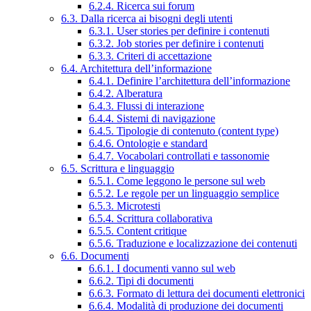
6.2.4. Ricerca sui forum
6.3. Dalla ricerca ai bisogni degli utenti
6.3.1. User stories per definire i contenuti
6.3.2. Job stories per definire i contenuti
6.3.3. Criteri di accettazione
6.4. Architettura dell’informazione
6.4.1. Definire l’architettura dell’informazione
6.4.2. Alberatura
6.4.3. Flussi di interazione
6.4.4. Sistemi di navigazione
6.4.5. Tipologie di contenuto (content type)
6.4.6. Ontologie e standard
6.4.7. Vocabolari controllati e tassonomie
6.5. Scrittura e linguaggio
6.5.1. Come leggono le persone sul web
6.5.2. Le regole per un linguaggio semplice
6.5.3. Microtesti
6.5.4. Scrittura collaborativa
6.5.5. Content critique
6.5.6. Traduzione e localizzazione dei contenuti
6.6. Documenti
6.6.1. I documenti vanno sul web
6.6.2. Tipi di documenti
6.6.3. Formato di lettura dei documenti elettronici
6.6.4. Modalità di produzione dei documenti