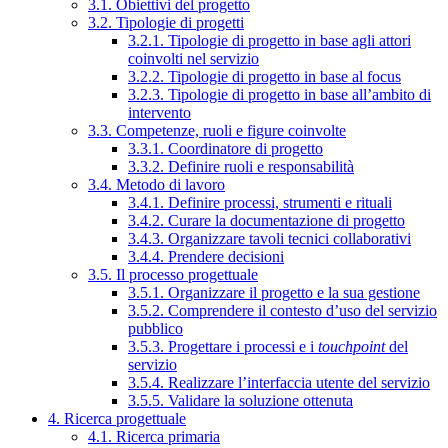
3.1. Obiettivi del progetto
3.2. Tipologie di progetti
3.2.1. Tipologie di progetto in base agli attori
coinvolti nel servizio
3.2.2. Tipologie di progetto in base al focus
3.2.3. Tipologie di progetto in base all’ambito di
intervento
3.3. Competenze, ruoli e figure coinvolte
3.3.1. Coordinatore di progetto
3.3.2. Definire ruoli e responsabilità
3.4. Metodo di lavoro
3.4.1. Definire processi, strumenti e rituali
3.4.2. Curare la documentazione di progetto
3.4.3. Organizzare tavoli tecnici collaborativi
3.4.4. Prendere decisioni
3.5. Il processo progettuale
3.5.1. Organizzare il progetto e la sua gestione
3.5.2. Comprendere il contesto d’uso del servizio
pubblico
3.5.3. Progettare i processi e i
touchpoint
del
servizio
3.5.4. Realizzare l’interfaccia utente del servizio
3.5.5. Validare la soluzione ottenuta
4. Ricerca progettuale
4.1. Ricerca primaria