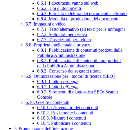
6.6.1. I documenti vanno sul web
6.6.2. Tipi di documenti
6.6.3. Formato di lettura dei documenti elettronici
6.6.4. Modalità di produzione dei documenti
6.7. Immagini e video
6.7.1. Testo alternativo (alt text) per le immagini
6.7.2. Sottotitoli per i video
6.7.3. Trascrizioni per i video
6.8. Proprietà intellettuale e privacy
6.8.1. Pubblicazione di contenuti prodotti dalla
Pubblica Amministrazione
6.8.2. Pubblicazione di contenuti non prodotti
dalla Pubblica Amministrazione
6.8.3. Consenso dei soggetti ritratti
6.9. Ottimizzazione per i motori di ricerca (SEO)
6.9.1. I fattori
on-page
6.9.2. I fattori
off-page
6.9.3. Strumenti di diagnostica SEO: Search
Console
6.10. Gestire i contenuti
6.10.1. L’inventario dei contenuti
6.10.2. Revisionare i contenuti
6.10.3. Migrare i contenuti
6.10.4. Pubblicare i contenuti
7. Progettazione dell’interazione