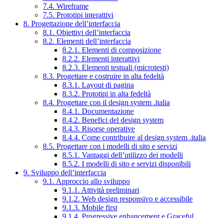
7.4. Wireframe
7.5. Prototipi interattivi
8. Progettazione dell’interfaccia
8.1. Obiettivi dell’interfaccia
8.2. Elementi dell’interfaccia
8.2.1. Elementi di composizione
8.2.2. Elementi interattivi
8.2.3. Elementi testuali (microtesti)
8.3. Progettare e costruire in alta fedeltà
8.3.1. Layout di pagina
8.3.2. Prototipi in alta fedeltà
8.4. Progettare con il design system .italia
8.4.1. Documentazione
8.4.2. Benefici del design system
8.4.3. Risorse operative
8.4.4. Come contribuire al design system .italia
8.5. Progettare con i modelli di sito e servizi
8.5.1. Vantaggi dell’utilizzo dei modelli
8.5.2. I modelli di sito e servizi disponibili
9. Sviluppo dell’interfaccia
9.1. Approccio allo sviluppo
9.1.1. Attività preliminari
9.1.2. Web design responsivo e accessibile
9.1.3. Mobile first
9.1.4. Progressive enhancement e Graceful