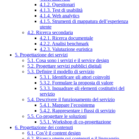
4.1.2. Questionari
4.1.3. Test di usabilità
4.1.4. Web analytics
4.1.5. Strumenti di mappatura dell’esperienza
utente
4.2. Ricerca secondaria
4.2.1. Ricerca documentale
4.2.2. Analisi benchmark
4.2.3. Valutazione euristica
5. Progettazione dei servizi
5.1. Cosa sono i servizi e il service design
5.2. Progettare servizi pubblici digitali
5.3. Definire il modello di servizio
5.3.1. Identificare gli attori coinvolti
5.3.2. Formulare la proposta di valore
5.3.3. Inquadrare gli elementi costitutivi del
servizio
5.4. Descrivere il funzionamento del servizio
5.4.1. Mappare l’ecosistema
5.4.2. Rappresentare i flussi di servizio
5.5. Co-progettare le soluzioni
5.5.1. Workshop di co-progettazione
6. Progettazione dei contenuti
6.1. Cos’è il content design
6.2. Ricerca utente sui contenuti e il linguaggio