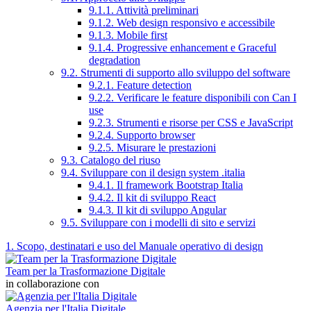
9.1.1. Attività preliminari
9.1.2. Web design responsivo e accessibile
9.1.3. Mobile first
9.1.4. Progressive enhancement e Graceful
degradation
9.2. Strumenti di supporto allo sviluppo del software
9.2.1. Feature detection
9.2.2. Verificare le feature disponibili con Can I
use
9.2.3. Strumenti e risorse per CSS e JavaScript
9.2.4. Supporto browser
9.2.5. Misurare le prestazioni
9.3. Catalogo del riuso
9.4. Sviluppare con il design system .italia
9.4.1. Il framework Bootstrap Italia
9.4.2. Il kit di sviluppo React
9.4.3. Il kit di sviluppo Angular
9.5. Sviluppare con i modelli di sito e servizi
1. Scopo, destinatari e uso del Manuale operativo di design
Team per la Trasformazione Digitale
in collaborazione con
Agenzia per l'Italia Digitale