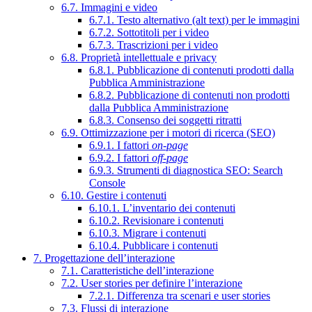
6.7. Immagini e video
6.7.1. Testo alternativo (alt text) per le immagini
6.7.2. Sottotitoli per i video
6.7.3. Trascrizioni per i video
6.8. Proprietà intellettuale e privacy
6.8.1. Pubblicazione di contenuti prodotti dalla
Pubblica Amministrazione
6.8.2. Pubblicazione di contenuti non prodotti
dalla Pubblica Amministrazione
6.8.3. Consenso dei soggetti ritratti
6.9. Ottimizzazione per i motori di ricerca (SEO)
6.9.1. I fattori
on-page
6.9.2. I fattori
off-page
6.9.3. Strumenti di diagnostica SEO: Search
Console
6.10. Gestire i contenuti
6.10.1. L’inventario dei contenuti
6.10.2. Revisionare i contenuti
6.10.3. Migrare i contenuti
6.10.4. Pubblicare i contenuti
7. Progettazione dell’interazione
7.1. Caratteristiche dell’interazione
7.2. User stories per definire l’interazione
7.2.1. Differenza tra scenari e user stories
7.3. Flussi di interazione