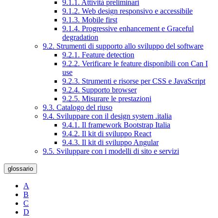
9.1.1. Attività preliminari
9.1.2. Web design responsivo e accessibile
9.1.3. Mobile first
9.1.4. Progressive enhancement e Graceful
degradation
9.2. Strumenti di supporto allo sviluppo del software
9.2.1. Feature detection
9.2.2. Verificare le feature disponibili con Can I
use
9.2.3. Strumenti e risorse per CSS e JavaScript
9.2.4. Supporto browser
9.2.5. Misurare le prestazioni
9.3. Catalogo del riuso
9.4. Sviluppare con il design system .italia
9.4.1. Il framework Bootstrap Italia
9.4.2. Il kit di sviluppo React
9.4.3. Il kit di sviluppo Angular
9.5. Sviluppare con i modelli di sito e servizi
glossario
A
B
C
D