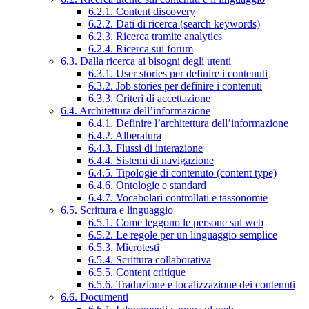
6.2.1. Content discovery
6.2.2. Dati di ricerca (search keywords)
6.2.3. Ricerca tramite analytics
6.2.4. Ricerca sui forum
6.3. Dalla ricerca ai bisogni degli utenti
6.3.1. User stories per definire i contenuti
6.3.2. Job stories per definire i contenuti
6.3.3. Criteri di accettazione
6.4. Architettura dell’informazione
6.4.1. Definire l’architettura dell’informazione
6.4.2. Alberatura
6.4.3. Flussi di interazione
6.4.4. Sistemi di navigazione
6.4.5. Tipologie di contenuto (content type)
6.4.6. Ontologie e standard
6.4.7. Vocabolari controllati e tassonomie
6.5. Scrittura e linguaggio
6.5.1. Come leggono le persone sul web
6.5.2. Le regole per un linguaggio semplice
6.5.3. Microtesti
6.5.4. Scrittura collaborativa
6.5.5. Content critique
6.5.6. Traduzione e localizzazione dei contenuti
6.6. Documenti