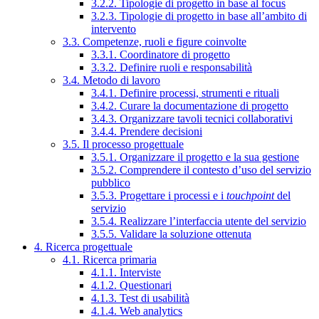
3.2.2. Tipologie di progetto in base al focus
3.2.3. Tipologie di progetto in base all’ambito di
intervento
3.3. Competenze, ruoli e figure coinvolte
3.3.1. Coordinatore di progetto
3.3.2. Definire ruoli e responsabilità
3.4. Metodo di lavoro
3.4.1. Definire processi, strumenti e rituali
3.4.2. Curare la documentazione di progetto
3.4.3. Organizzare tavoli tecnici collaborativi
3.4.4. Prendere decisioni
3.5. Il processo progettuale
3.5.1. Organizzare il progetto e la sua gestione
3.5.2. Comprendere il contesto d’uso del servizio
pubblico
3.5.3. Progettare i processi e i
touchpoint
del
servizio
3.5.4. Realizzare l’interfaccia utente del servizio
3.5.5. Validare la soluzione ottenuta
4. Ricerca progettuale
4.1. Ricerca primaria
4.1.1. Interviste
4.1.2. Questionari
4.1.3. Test di usabilità
4.1.4. Web analytics