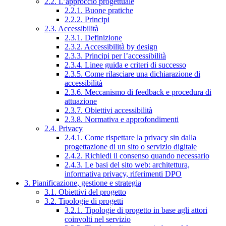
2.2. L’approccio progettuale
2.2.1. Buone pratiche
2.2.2. Principi
2.3. Accessibilità
2.3.1. Definizione
2.3.2. Accessibilità by design
2.3.3. Principi per l’accessibilità
2.3.4. Linee guida e criteri di successo
2.3.5. Come rilasciare una dichiarazione di
accessibilità
2.3.6. Meccanismo di feedback e procedura di
attuazione
2.3.7. Obiettivi accessibilità
2.3.8. Normativa e approfondimenti
2.4. Privacy
2.4.1. Come rispettare la privacy sin dalla
progettazione di un sito o servizio digitale
2.4.2. Richiedi il consenso quando necessario
2.4.3. Le basi del sito web: architettura,
informativa privacy, riferimenti DPO
3. Pianificazione, gestione e strategia
3.1. Obiettivi del progetto
3.2. Tipologie di progetti
3.2.1. Tipologie di progetto in base agli attori
coinvolti nel servizio