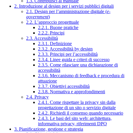
1.3. Contribuisci al manuale
2. Introduzione al design per i servizi pubblici digitali
2.1. Design per l’amministrazione digitale (
e-
government
)
2.2. L’approccio progettuale
2.2.1. Buone pratiche
2.2.2. Principi
2.3. Accessibilità
2.3.1. Definizione
2.3.2. Accessibilità by design
2.3.3. Principi per l’accessibilità
2.3.4. Linee guida e criteri di successo
2.3.5. Come rilasciare una dichiarazione di
accessibilità
2.3.6. Meccanismo di feedback e procedura di
attuazione
2.3.7. Obiettivi accessibilità
2.3.8. Normativa e approfondimenti
2.4. Privacy
2.4.1. Come rispettare la privacy sin dalla
progettazione di un sito o servizio digitale
2.4.2. Richiedi il consenso quando necessario
2.4.3. Le basi del sito web: architettura,
informativa privacy, riferimenti DPO
3. Pianificazione, gestione e strategia