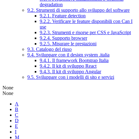
degradation
9.2. Strumenti di supporto allo sviluppo del software
9.2.1. Feature detection
9.2.2. Verificare le feature disponibili con Can I
use
9.2.3. Strumenti e risorse per CSS e JavaScript
9.2.4. Supporto browser
9.2.5. Misurare le prestazioni
9.3. Catalogo del riuso
9.4. Sviluppare con il design system .italia
9.4.1. Il framework Bootstrap Italia
9.4.2. Il kit di sviluppo React
9.4.3. Il kit di sviluppo Angular
9.5. Sviluppare con i modelli di sito e servizi
None
None
A
B
C
D
E
I
M