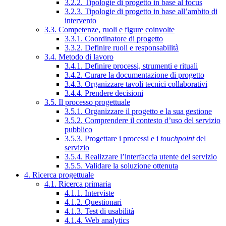
3.2.2. Tipologie di progetto in base al focus
3.2.3. Tipologie di progetto in base all’ambito di
intervento
3.3. Competenze, ruoli e figure coinvolte
3.3.1. Coordinatore di progetto
3.3.2. Definire ruoli e responsabilità
3.4. Metodo di lavoro
3.4.1. Definire processi, strumenti e rituali
3.4.2. Curare la documentazione di progetto
3.4.3. Organizzare tavoli tecnici collaborativi
3.4.4. Prendere decisioni
3.5. Il processo progettuale
3.5.1. Organizzare il progetto e la sua gestione
3.5.2. Comprendere il contesto d’uso del servizio
pubblico
3.5.3. Progettare i processi e i
touchpoint
del
servizio
3.5.4. Realizzare l’interfaccia utente del servizio
3.5.5. Validare la soluzione ottenuta
4. Ricerca progettuale
4.1. Ricerca primaria
4.1.1. Interviste
4.1.2. Questionari
4.1.3. Test di usabilità
4.1.4. Web analytics