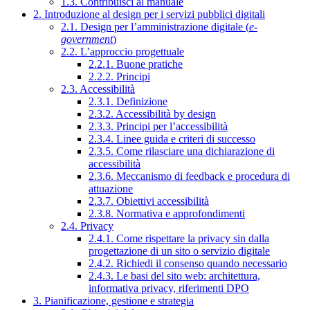
1.3. Contribuisci al manuale
2. Introduzione al design per i servizi pubblici digitali
2.1. Design per l’amministrazione digitale (
e-
government
)
2.2. L’approccio progettuale
2.2.1. Buone pratiche
2.2.2. Principi
2.3. Accessibilità
2.3.1. Definizione
2.3.2. Accessibilità by design
2.3.3. Principi per l’accessibilità
2.3.4. Linee guida e criteri di successo
2.3.5. Come rilasciare una dichiarazione di
accessibilità
2.3.6. Meccanismo di feedback e procedura di
attuazione
2.3.7. Obiettivi accessibilità
2.3.8. Normativa e approfondimenti
2.4. Privacy
2.4.1. Come rispettare la privacy sin dalla
progettazione di un sito o servizio digitale
2.4.2. Richiedi il consenso quando necessario
2.4.3. Le basi del sito web: architettura,
informativa privacy, riferimenti DPO
3. Pianificazione, gestione e strategia