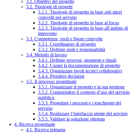
3.1. Obiettivi del progetto
3.2. Tipologie di progetti
3.2.1. Tipologie di progetto in base agli attori
coinvolti nel servizio
3.2.2. Tipologie di progetto in base al focus
3.2.3. Tipologie di progetto in base all’ambito di
intervento
3.3. Competenze, ruoli e figure coinvolte
3.3.1. Coordinatore di progetto
3.3.2. Definire ruoli e responsabilità
3.4. Metodo di lavoro
3.4.1. Definire processi, strumenti e rituali
3.4.2. Curare la documentazione di progetto
3.4.3. Organizzare tavoli tecnici collaborativi
3.4.4. Prendere decisioni
3.5. Il processo progettuale
3.5.1. Organizzare il progetto e la sua gestione
3.5.2. Comprendere il contesto d’uso del servizio
pubblico
3.5.3. Progettare i processi e i
touchpoint
del
servizio
3.5.4. Realizzare l’interfaccia utente del servizio
3.5.5. Validare la soluzione ottenuta
4. Ricerca progettuale
4.1. Ricerca primaria