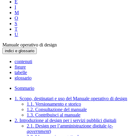
E
I
M
O
S
T
U
Manuale operativo di design
indici e glossario
contenuti
figure
tabelle
glossario
Sommario
1. Scopo, destinatari e uso del Manuale operativo di design
1.1. Versionamento e storico
1.2. Consultazione del manuale
1.3. Contribuisci al manuale
2. Introduzione al design per i servizi pubblici digitali
2.1. Design per l’amministrazione digitale (
e-
government
)