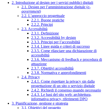
2. Introduzione al design per i servizi pubblici digitali
2.1. Design per l’amministrazione digitale (
e-
government
)
2.2. L’approccio progettuale
2.2.1. Buone pratiche
2.2.2. Principi
2.3. Accessibilità
2.3.1. Definizione
2.3.2. Accessibilità by design
2.3.3. Principi per l’accessibilità
2.3.4. Linee guida e criteri di successo
2.3.5. Come rilasciare una dichiarazione di
accessibilità
2.3.6. Meccanismo di feedback e procedura di
attuazione
2.3.7. Obiettivi accessibilità
2.3.8. Normativa e approfondimenti
2.4. Privacy
2.4.1. Come rispettare la privacy sin dalla
progettazione di un sito o servizio digitale
2.4.2. Richiedi il consenso quando necessario
2.4.3. Le basi del sito web: architettura,
informativa privacy, riferimenti DPO
3. Pianificazione, gestione e strategia
3.1. Obiettivi del progetto