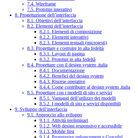
7.4. Wireframe
7.5. Prototipi interattivi
8. Progettazione dell’interfaccia
8.1. Obiettivi dell’interfaccia
8.2. Elementi dell’interfaccia
8.2.1. Elementi di composizione
8.2.2. Elementi interattivi
8.2.3. Elementi testuali (microtesti)
8.3. Progettare e costruire in alta fedeltà
8.3.1. Layout di pagina
8.3.2. Prototipi in alta fedeltà
8.4. Progettare con il design system .italia
8.4.1. Documentazione
8.4.2. Benefici del design system
8.4.3. Risorse operative
8.4.4. Come contribuire al design system .italia
8.5. Progettare con i modelli di sito e servizi
8.5.1. Vantaggi dell’utilizzo dei modelli
8.5.2. I modelli di sito e servizi disponibili
9. Sviluppo dell’interfaccia
9.1. Approccio allo sviluppo
9.1.1. Attività preliminari
9.1.2. Web design responsivo e accessibile
9.1.3. Mobile first
9.1.4. Progressive enhancement e Graceful