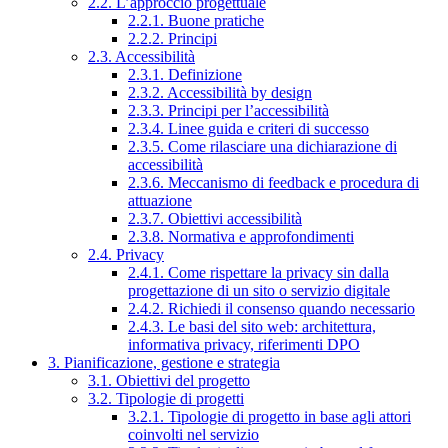
2.2. L’approccio progettuale
2.2.1. Buone pratiche
2.2.2. Principi
2.3. Accessibilità
2.3.1. Definizione
2.3.2. Accessibilità by design
2.3.3. Principi per l’accessibilità
2.3.4. Linee guida e criteri di successo
2.3.5. Come rilasciare una dichiarazione di
accessibilità
2.3.6. Meccanismo di feedback e procedura di
attuazione
2.3.7. Obiettivi accessibilità
2.3.8. Normativa e approfondimenti
2.4. Privacy
2.4.1. Come rispettare la privacy sin dalla
progettazione di un sito o servizio digitale
2.4.2. Richiedi il consenso quando necessario
2.4.3. Le basi del sito web: architettura,
informativa privacy, riferimenti DPO
3. Pianificazione, gestione e strategia
3.1. Obiettivi del progetto
3.2. Tipologie di progetti
3.2.1. Tipologie di progetto in base agli attori
coinvolti nel servizio