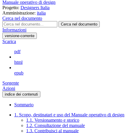
Manuale operativo di design
Progetto:
Designers Italia
Amministrazione:
italia
Cerca nel documento
Cerca nel documento
Informazioni
versione-corrente
Scarica
pdf
html
epub
Sorgente
Azioni
indice dei contenuti
Sommario
1. Scopo, destinatari e uso del Manuale operativo di design
1.1. Versionamento e storico
1.2. Consultazione del manuale
1.3. Contribuisci al manuale