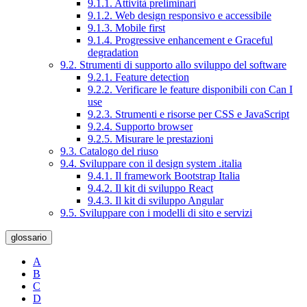
9.1.1. Attività preliminari
9.1.2. Web design responsivo e accessibile
9.1.3. Mobile first
9.1.4. Progressive enhancement e Graceful
degradation
9.2. Strumenti di supporto allo sviluppo del software
9.2.1. Feature detection
9.2.2. Verificare le feature disponibili con Can I
use
9.2.3. Strumenti e risorse per CSS e JavaScript
9.2.4. Supporto browser
9.2.5. Misurare le prestazioni
9.3. Catalogo del riuso
9.4. Sviluppare con il design system .italia
9.4.1. Il framework Bootstrap Italia
9.4.2. Il kit di sviluppo React
9.4.3. Il kit di sviluppo Angular
9.5. Sviluppare con i modelli di sito e servizi
glossario
A
B
C
D