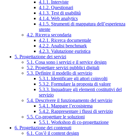
4.1.1. Interviste
4.1.2. Questionari
4.1.3. Test di usabilità
4.1.4. Web analytics
4.1.5. Strumenti di mappatura dell’esperienza
utente
4.2. Ricerca secondaria
4.2.1. Ricerca documentale
4.2.2. Analisi benchmark
4.2.3. Valutazione euristica
5. Progettazione dei servizi
5.1. Cosa sono i servizi e il service design
5.2. Progettare servizi pubblici digitali
5.3. Definire il modello di servizio
5.3.1. Identificare gli attori coinvolti
5.3.2. Formulare la proposta di valore
5.3.3. Inquadrare gli elementi costitutivi del
servizio
5.4. Descrivere il funzionamento del servizio
5.4.1. Mappare l’ecosistema
5.4.2. Rappresentare i flussi di servizio
5.5. Co-progettare le soluzioni
5.5.1. Workshop di co-progettazione
6. Progettazione dei contenuti
6.1. Cos’è il content design