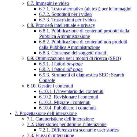
6.7. Immagini e video
6.7.1. Testo alternativo (alt text) per le immagini
6.7.2. Sottotitoli per i video
6.7.3. Trascrizioni per i video
6.8. Proprietà intellettuale e privacy
6.8.1. Pubblicazione di contenuti prodotti dalla
Pubblica Amministrazione
6.8.2. Pubblicazione di contenuti non prodotti
dalla Pubblica Amministrazione
6.8.3. Consenso dei soggetti ritratti
6.9. Ottimizzazione per i motori di ricerca (SEO)
6.9.1. I fattori
on-page
6.9.2. I fattori
off-page
6.9.3. Strumenti di diagnostica SEO: Search
Console
6.10. Gestire i contenuti
6.10.1. L’inventario dei contenuti
6.10.2. Revisionare i contenuti
6.10.3. Migrare i contenuti
6.10.4. Pubblicare i contenuti
7. Progettazione dell’interazione
7.1. Caratteristiche dell’interazione
7.2. User stories per definire l’interazione
7.2.1. Differenza tra scenari e user stories
7.3. Flussi di interazione