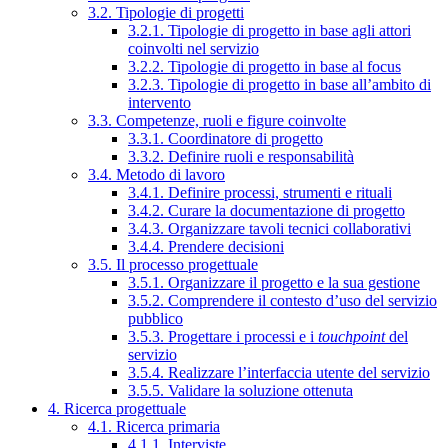
3.2. Tipologie di progetti
3.2.1. Tipologie di progetto in base agli attori
coinvolti nel servizio
3.2.2. Tipologie di progetto in base al focus
3.2.3. Tipologie di progetto in base all’ambito di
intervento
3.3. Competenze, ruoli e figure coinvolte
3.3.1. Coordinatore di progetto
3.3.2. Definire ruoli e responsabilità
3.4. Metodo di lavoro
3.4.1. Definire processi, strumenti e rituali
3.4.2. Curare la documentazione di progetto
3.4.3. Organizzare tavoli tecnici collaborativi
3.4.4. Prendere decisioni
3.5. Il processo progettuale
3.5.1. Organizzare il progetto e la sua gestione
3.5.2. Comprendere il contesto d’uso del servizio
pubblico
3.5.3. Progettare i processi e i
touchpoint
del
servizio
3.5.4. Realizzare l’interfaccia utente del servizio
3.5.5. Validare la soluzione ottenuta
4. Ricerca progettuale
4.1. Ricerca primaria
4.1.1. Interviste