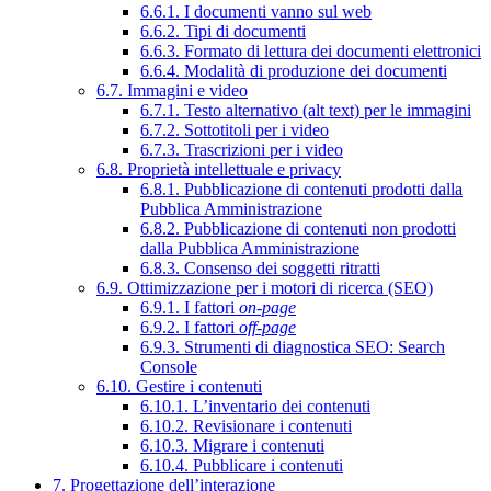
6.6.1. I documenti vanno sul web
6.6.2. Tipi di documenti
6.6.3. Formato di lettura dei documenti elettronici
6.6.4. Modalità di produzione dei documenti
6.7. Immagini e video
6.7.1. Testo alternativo (alt text) per le immagini
6.7.2. Sottotitoli per i video
6.7.3. Trascrizioni per i video
6.8. Proprietà intellettuale e privacy
6.8.1. Pubblicazione di contenuti prodotti dalla
Pubblica Amministrazione
6.8.2. Pubblicazione di contenuti non prodotti
dalla Pubblica Amministrazione
6.8.3. Consenso dei soggetti ritratti
6.9. Ottimizzazione per i motori di ricerca (SEO)
6.9.1. I fattori
on-page
6.9.2. I fattori
off-page
6.9.3. Strumenti di diagnostica SEO: Search
Console
6.10. Gestire i contenuti
6.10.1. L’inventario dei contenuti
6.10.2. Revisionare i contenuti
6.10.3. Migrare i contenuti
6.10.4. Pubblicare i contenuti
7. Progettazione dell’interazione