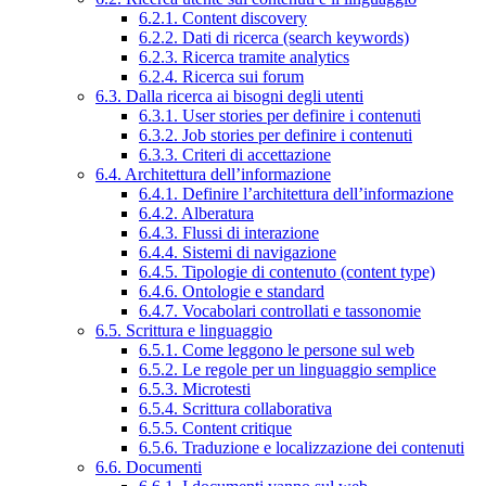
6.2.1. Content discovery
6.2.2. Dati di ricerca (search keywords)
6.2.3. Ricerca tramite analytics
6.2.4. Ricerca sui forum
6.3. Dalla ricerca ai bisogni degli utenti
6.3.1. User stories per definire i contenuti
6.3.2. Job stories per definire i contenuti
6.3.3. Criteri di accettazione
6.4. Architettura dell’informazione
6.4.1. Definire l’architettura dell’informazione
6.4.2. Alberatura
6.4.3. Flussi di interazione
6.4.4. Sistemi di navigazione
6.4.5. Tipologie di contenuto (content type)
6.4.6. Ontologie e standard
6.4.7. Vocabolari controllati e tassonomie
6.5. Scrittura e linguaggio
6.5.1. Come leggono le persone sul web
6.5.2. Le regole per un linguaggio semplice
6.5.3. Microtesti
6.5.4. Scrittura collaborativa
6.5.5. Content critique
6.5.6. Traduzione e localizzazione dei contenuti
6.6. Documenti