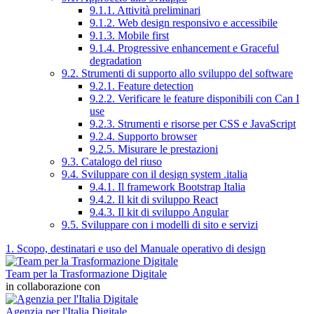
9.1.1. Attività preliminari
9.1.2. Web design responsivo e accessibile
9.1.3. Mobile first
9.1.4. Progressive enhancement e Graceful
degradation
9.2. Strumenti di supporto allo sviluppo del software
9.2.1. Feature detection
9.2.2. Verificare le feature disponibili con Can I
use
9.2.3. Strumenti e risorse per CSS e JavaScript
9.2.4. Supporto browser
9.2.5. Misurare le prestazioni
9.3. Catalogo del riuso
9.4. Sviluppare con il design system .italia
9.4.1. Il framework Bootstrap Italia
9.4.2. Il kit di sviluppo React
9.4.3. Il kit di sviluppo Angular
9.5. Sviluppare con i modelli di sito e servizi
1. Scopo, destinatari e uso del Manuale operativo di design
Team per la Trasformazione Digitale
in collaborazione con
Agenzia per l'Italia Digitale