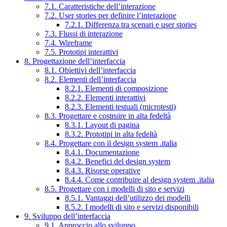
7.1. Caratteristiche dell’interazione
7.2. User stories per definire l’interazione
7.2.1. Differenza tra scenari e user stories
7.3. Flussi di interazione
7.4. Wireframe
7.5. Prototipi interattivi
8. Progettazione dell’interfaccia
8.1. Obiettivi dell’interfaccia
8.2. Elementi dell’interfaccia
8.2.1. Elementi di composizione
8.2.2. Elementi interattivi
8.2.3. Elementi testuali (microtesti)
8.3. Progettare e costruire in alta fedeltà
8.3.1. Layout di pagina
8.3.2. Prototipi in alta fedeltà
8.4. Progettare con il design system .italia
8.4.1. Documentazione
8.4.2. Benefici del design system
8.4.3. Risorse operative
8.4.4. Come contribuire al design system .italia
8.5. Progettare con i modelli di sito e servizi
8.5.1. Vantaggi dell’utilizzo dei modelli
8.5.2. I modelli di sito e servizi disponibili
9. Sviluppo dell’interfaccia
9.1. Approccio allo sviluppo