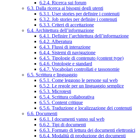
6.2.4. Ricerca sui forum
6.3. Dalla ricerca ai bisogni degli utenti
6.3.1. User stories per definire i contenuti
6.3.2. Job stories per definire i contenuti
6.3.3. Criteri di accettazione
6.4. Architettura dell’informazione
6.4.1. Definire l’architettura dell’informazione
6.4.2. Alberatura
6.4.3. Flussi di interazione
6.4.4. Sistemi di navigazione
6.4.5. Tipologie di contenuto (content type)
6.4.6. Ontologie e standard
6.4.7. Vocabolari controllati e tassonomie
6.5. Scrittura e linguaggio
6.5.1. Come leggono le persone sul web
6.5.2. Le regole per un linguaggio semplice
6.5.3. Microtesti
6.5.4. Scrittura collaborativa
6.5.5. Content critique
6.5.6. Traduzione e localizzazione dei contenuti
6.6. Documenti
6.6.1. I documenti vanno sul web
6.6.2. Tipi di documenti
6.6.3. Formato di lettura dei documenti elettronici
6.6.4. Modalità di produzione dei documenti