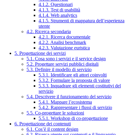
4.1.2. Questionari
4.1.3. Test di usabilità
4.1.4. Web analytics
4.1.5. Strumenti di mappatura dell’esperienza
utente
4.2. Ricerca secondaria
4.2.1. Ricerca documentale
4.2.2. Analisi benchmark
4.2.3. Valutazione euristica
5. Progettazione dei servizi
5.1. Cosa sono i servizi e il service design
5.2. Progettare servizi pubblici digitali
5.3. Definire il modello di servizio
5.3.1. Identificare gli attori coinvolti
5.3.2. Formulare la proposta di valore
5.3.3. Inquadrare gli elementi costitutivi del
servizio
5.4. Descrivere il funzionamento del servizio
5.4.1. Mappare l’ecosistema
5.4.2. Rappresentare i flussi di servizio
5.5. Co-progettare le soluzioni
5.5.1. Workshop di co-progettazione
6. Progettazione dei contenuti
6.1. Cos’è il content design
6.2. Ricerca utente sui contenuti e il linguaggio