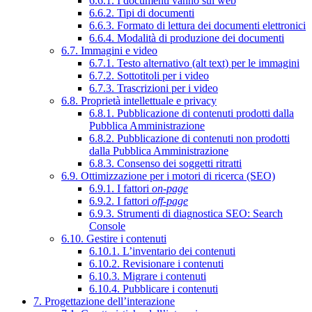
6.6.1. I documenti vanno sul web
6.6.2. Tipi di documenti
6.6.3. Formato di lettura dei documenti elettronici
6.6.4. Modalità di produzione dei documenti
6.7. Immagini e video
6.7.1. Testo alternativo (alt text) per le immagini
6.7.2. Sottotitoli per i video
6.7.3. Trascrizioni per i video
6.8. Proprietà intellettuale e privacy
6.8.1. Pubblicazione di contenuti prodotti dalla
Pubblica Amministrazione
6.8.2. Pubblicazione di contenuti non prodotti
dalla Pubblica Amministrazione
6.8.3. Consenso dei soggetti ritratti
6.9. Ottimizzazione per i motori di ricerca (SEO)
6.9.1. I fattori
on-page
6.9.2. I fattori
off-page
6.9.3. Strumenti di diagnostica SEO: Search
Console
6.10. Gestire i contenuti
6.10.1. L’inventario dei contenuti
6.10.2. Revisionare i contenuti
6.10.3. Migrare i contenuti
6.10.4. Pubblicare i contenuti
7. Progettazione dell’interazione