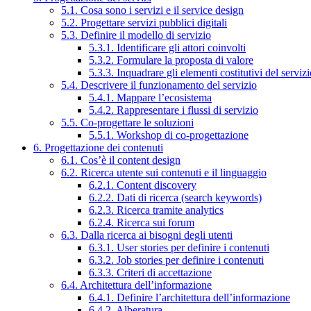
5.1. Cosa sono i servizi e il service design
5.2. Progettare servizi pubblici digitali
5.3. Definire il modello di servizio
5.3.1. Identificare gli attori coinvolti
5.3.2. Formulare la proposta di valore
5.3.3. Inquadrare gli elementi costitutivi del serviz
5.4. Descrivere il funzionamento del servizio
5.4.1. Mappare l’ecosistema
5.4.2. Rappresentare i flussi di servizio
5.5. Co-progettare le soluzioni
5.5.1. Workshop di co-progettazione
6. Progettazione dei contenuti
6.1. Cos’è il content design
6.2. Ricerca utente sui contenuti e il linguaggio
6.2.1. Content discovery
6.2.2. Dati di ricerca (search keywords)
6.2.3. Ricerca tramite analytics
6.2.4. Ricerca sui forum
6.3. Dalla ricerca ai bisogni degli utenti
6.3.1. User stories per definire i contenuti
6.3.2. Job stories per definire i contenuti
6.3.3. Criteri di accettazione
6.4. Architettura dell’informazione
6.4.1. Definire l’architettura dell’informazione
6.4.2. Alberatura