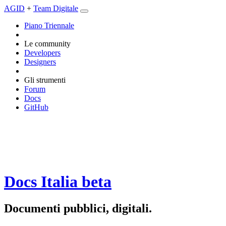
AGID
+
Team Digitale
Piano Triennale
Le community
Developers
Designers
Gli strumenti
Forum
Docs
GitHub
Docs Italia
beta
Documenti pubblici, digitali.