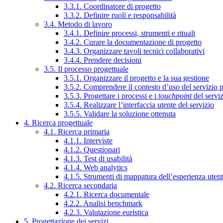
3.3.1. Coordinatore di progetto
3.3.2. Definire ruoli e responsabilità
3.4. Metodo di lavoro
3.4.1. Definire processi, strumenti e rituali
3.4.2. Curare la documentazione di progetto
3.4.3. Organizzare tavoli tecnici collaborativi
3.4.4. Prendere decisioni
3.5. Il processo progettuale
3.5.1. Organizzare il progetto e la sua gestione
3.5.2. Comprendere il contesto d’uso del servizio 
3.5.3. Progettare i processi e i
touchpoint
del servi
3.5.4. Realizzare l’interfaccia utente del servizio
3.5.5. Validare la soluzione ottenuta
4. Ricerca progettuale
4.1. Ricerca primaria
4.1.1. Interviste
4.1.2. Questionari
4.1.3. Test di usabilità
4.1.4. Web analytics
4.1.5. Strumenti di mappatura dell’esperienza uten
4.2. Ricerca secondaria
4.2.1. Ricerca documentale
4.2.2. Analisi benchmark
4.2.3. Valutazione euristica
5. Progettazione dei servizi