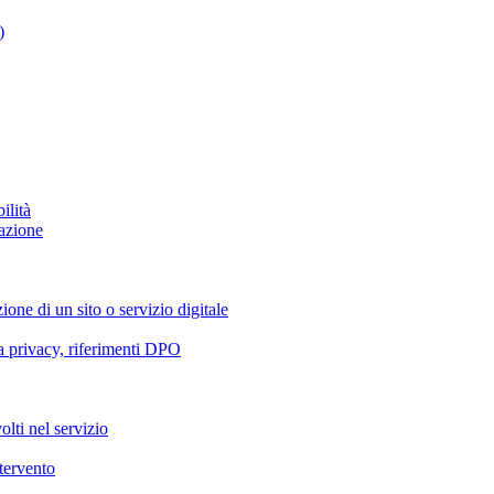
)
ilità
azione
ione di un sito o servizio digitale
va privacy, riferimenti DPO
olti nel servizio
ntervento