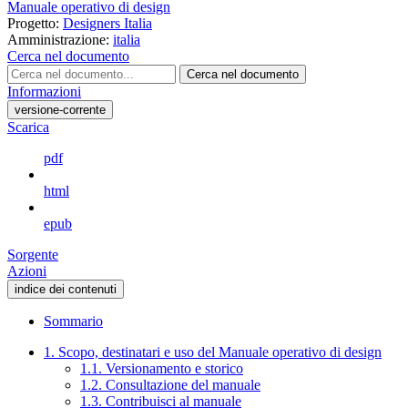
Manuale operativo di design
Progetto:
Designers Italia
Amministrazione:
italia
Cerca nel documento
Cerca nel documento
Informazioni
versione-corrente
Scarica
pdf
html
epub
Sorgente
Azioni
indice dei contenuti
Sommario
1. Scopo, destinatari e uso del Manuale operativo di design
1.1. Versionamento e storico
1.2. Consultazione del manuale
1.3. Contribuisci al manuale