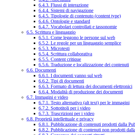
6.4.3. Flussi di interazione
6.4.4. Sistemi di navigazione
6.4.5. Tipologie di contenuto (content type)
6.4.6. Ontologie e standard
6.4.7. Vocabolari controllati e tassonomie
6.5. Scrittura e linguaggio
6.5.1. Come leggono le persone sul web
6.5.2. Le regole per un linguaggio semplice
6.5.3. Microtesti
6.5.4. Scrittura collaborativa
6.5.5. Content critique
6.5.6. Traduzione e localizzazione dei contenuti
6.6. Documenti
6.6.1. I documenti vanno sul web
6.6.2. Tipi di documenti
6.6.3. Formato di lettura dei documenti elettronici
6.6.4. Modalità di produzione dei documenti
6.7. Immagini e video
6.7.1. Testo alternativo (alt text) per le immagini
6.7.2. Sottotitoli per i video
6.7.3. Trascrizioni per i video
6.8. Proprietà intellettuale e privacy
6.8.1. Pubblicazione di contenuti prodotti dalla P
6.8.2. Pubblicazione di contenuti non prodotti dal