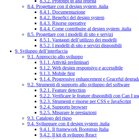
8.3.2. Prototipi in alta fedeltà
8.4. Progettare con il design system .italia
8.4.1. Documentazione
8.4.2. Benefici del design system
8.4.3. Risorse operative
8.4.4. Come contribuire al design system .italia
8.5. Progettare con i modelli di sito e servizi
8.5.1. Vantaggi dell’utilizzo dei modelli
8.5.2. I modelli di sito e servizi disponibili
9. Sviluppo dell’interfaccia
9.1. Approccio allo sviluppo
9.1.1. Attività preliminari
9.1.2. Web design responsivo e accessibile
9.1.3. Mobile first
9.1.4. Progressive enhancement e Graceful degrad
9.2. Strumenti di supporto allo sviluppo del software
9.2.1. Feature detection
9.2.2. Verificare le feature disponibili con Can I us
9.2.3. Strumenti e risorse per CSS e JavaScript
9.2.4. Supporto browser
9.2.5. Misurare le prestazioni
9.3. Catalogo del riuso
9.4. Sviluppare con il design system .italia
9.4.1. Il framework Bootstrap Italia
9.4.2. Il kit di sviluppo React