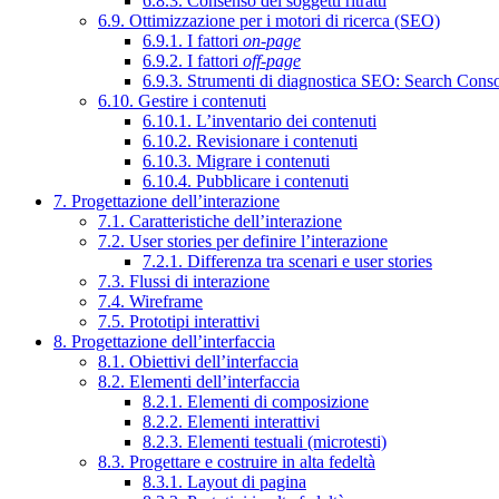
6.8.3. Consenso dei soggetti ritratti
6.9. Ottimizzazione per i motori di ricerca (SEO)
6.9.1. I fattori
on-page
6.9.2. I fattori
off-page
6.9.3. Strumenti di diagnostica SEO: Search Cons
6.10. Gestire i contenuti
6.10.1. L’inventario dei contenuti
6.10.2. Revisionare i contenuti
6.10.3. Migrare i contenuti
6.10.4. Pubblicare i contenuti
7. Progettazione dell’interazione
7.1. Caratteristiche dell’interazione
7.2. User stories per definire l’interazione
7.2.1. Differenza tra scenari e user stories
7.3. Flussi di interazione
7.4. Wireframe
7.5. Prototipi interattivi
8. Progettazione dell’interfaccia
8.1. Obiettivi dell’interfaccia
8.2. Elementi dell’interfaccia
8.2.1. Elementi di composizione
8.2.2. Elementi interattivi
8.2.3. Elementi testuali (microtesti)
8.3. Progettare e costruire in alta fedeltà
8.3.1. Layout di pagina