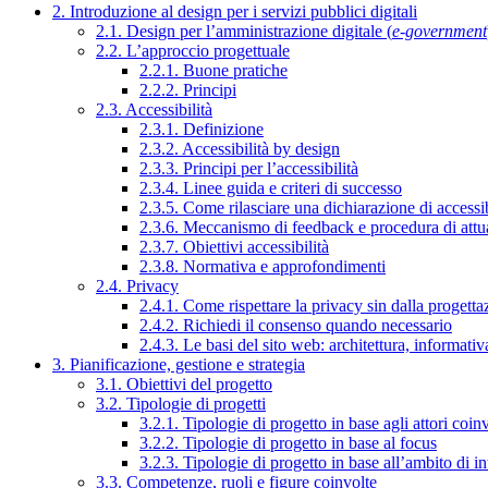
2. Introduzione al design per i servizi pubblici digitali
2.1. Design per l’amministrazione digitale (
e-government
2.2. L’approccio progettuale
2.2.1. Buone pratiche
2.2.2. Principi
2.3. Accessibilità
2.3.1. Definizione
2.3.2. Accessibilità by design
2.3.3. Principi per l’accessibilità
2.3.4. Linee guida e criteri di successo
2.3.5. Come rilasciare una dichiarazione di accessib
2.3.6. Meccanismo di feedback e procedura di attu
2.3.7. Obiettivi accessibilità
2.3.8. Normativa e approfondimenti
2.4. Privacy
2.4.1. Come rispettare la privacy sin dalla progettaz
2.4.2. Richiedi il consenso quando necessario
2.4.3. Le basi del sito web: architettura, informati
3. Pianificazione, gestione e strategia
3.1. Obiettivi del progetto
3.2. Tipologie di progetti
3.2.1. Tipologie di progetto in base agli attori coinv
3.2.2. Tipologie di progetto in base al focus
3.2.3. Tipologie di progetto in base all’ambito di i
3.3. Competenze, ruoli e figure coinvolte