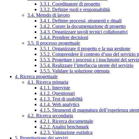
3.3.1. Coordinatore di progetto
3.3.2. Definire ruoli e responsabilità
3.4. Metodo di lavoro
3.4.1. Definire processi, strumenti e rituali
3.4.2. Curare la documentazione di progetto
3.4.3. Organizzare tavoli tecnici collaborativi
3.4.4. Prendere decisioni
3.5. Il processo progettuale
3.5.1. Organizzare il progetto e la sua gestione
3.5.2. Comprendere il contesto d’uso del servizio 
3.5.3. Progettare i processi e i
touchpoint
del servi
3.5.4. Realizzare l’interfaccia utente del servizio
3.5.5. Validare la soluzione ottenuta
4. Ricerca progettuale
4.1. Ricerca primaria
4.1.1. Interviste
4.1.2. Questionari
4.1.3. Test di usabilità
4.1.4. Web analytics
4.1.5. Strumenti di mappatura dell’esperienza uten
4.2. Ricerca secondaria
4.2.1. Ricerca documentale
4.2.2. Analisi benchmark
4.2.3. Valutazione euristica
5. Progettazione dei servizi