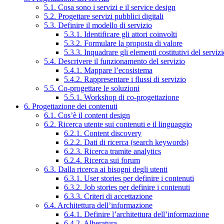
5.1. Cosa sono i servizi e il service design
5.2. Progettare servizi pubblici digitali
5.3. Definire il modello di servizio
5.3.1. Identificare gli attori coinvolti
5.3.2. Formulare la proposta di valore
5.3.3. Inquadrare gli elementi costitutivi del serviz
5.4. Descrivere il funzionamento del servizio
5.4.1. Mappare l’ecosistema
5.4.2. Rappresentare i flussi di servizio
5.5. Co-progettare le soluzioni
5.5.1. Workshop di co-progettazione
6. Progettazione dei contenuti
6.1. Cos’è il content design
6.2. Ricerca utente sui contenuti e il linguaggio
6.2.1. Content discovery
6.2.2. Dati di ricerca (search keywords)
6.2.3. Ricerca tramite analytics
6.2.4. Ricerca sui forum
6.3. Dalla ricerca ai bisogni degli utenti
6.3.1. User stories per definire i contenuti
6.3.2. Job stories per definire i contenuti
6.3.3. Criteri di accettazione
6.4. Architettura dell’informazione
6.4.1. Definire l’architettura dell’informazione
6.4.2. Alberatura