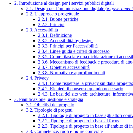
2. Introduzione al design per i servizi pubblici digitali
2.1. Design per l’amministrazione digitale (
e-government
2.2. L’approccio progettuale
2.2.1. Buone pratiche
2.2.2. Principi
2.3. Accessibilità
2.3.1. Definizione
2.3.2. Accessibilità by design
2.3.3. Principi per l’accessibilità
2.3.4. Linee guida e criteri di successo
2.3.5. Come rilasciare una dichiarazione di accessib
2.3.6. Meccanismo di feedback e procedura di attu
2.3.7. Obiettivi accessibilità
2.3.8. Normativa e approfondimenti
2.4. Privacy
2.4.1. Come rispettare la privacy sin dalla progettaz
2.4.2. Richiedi il consenso quando necessario
2.4.3. Le basi del sito web: architettura, informati
3. Pianificazione, gestione e strategia
3.1. Obiettivi del progetto
3.2. Tipologie di progetti
3.2.1. Tipologie di progetto in base agli attori coinv
3.2.2. Tipologie di progetto in base al focus
3.2.3. Tipologie di progetto in base all’ambito di i
3.3. Competenze, ruoli e figure coinvolte