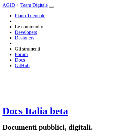
AGID
+
Team Digitale
Piano Triennale
Le community
Developers
Designers
Gli strumenti
Forum
Docs
GitHub
Docs Italia
beta
Documenti pubblici, digitali.