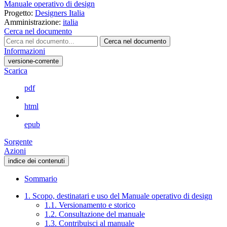
Manuale operativo di design
Progetto:
Designers Italia
Amministrazione:
italia
Cerca nel documento
Cerca nel documento
Informazioni
versione-corrente
Scarica
pdf
html
epub
Sorgente
Azioni
indice dei contenuti
Sommario
1. Scopo, destinatari e uso del Manuale operativo di design
1.1. Versionamento e storico
1.2. Consultazione del manuale
1.3. Contribuisci al manuale