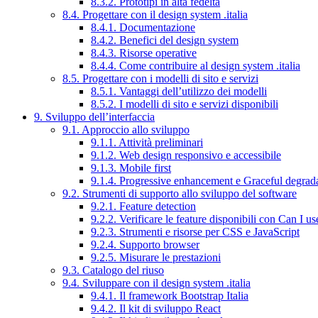
8.3.2. Prototipi in alta fedeltà
8.4. Progettare con il design system .italia
8.4.1. Documentazione
8.4.2. Benefici del design system
8.4.3. Risorse operative
8.4.4. Come contribuire al design system .italia
8.5. Progettare con i modelli di sito e servizi
8.5.1. Vantaggi dell’utilizzo dei modelli
8.5.2. I modelli di sito e servizi disponibili
9. Sviluppo dell’interfaccia
9.1. Approccio allo sviluppo
9.1.1. Attività preliminari
9.1.2. Web design responsivo e accessibile
9.1.3. Mobile first
9.1.4. Progressive enhancement e Graceful degrad
9.2. Strumenti di supporto allo sviluppo del software
9.2.1. Feature detection
9.2.2. Verificare le feature disponibili con Can I us
9.2.3. Strumenti e risorse per CSS e JavaScript
9.2.4. Supporto browser
9.2.5. Misurare le prestazioni
9.3. Catalogo del riuso
9.4. Sviluppare con il design system .italia
9.4.1. Il framework Bootstrap Italia
9.4.2. Il kit di sviluppo React