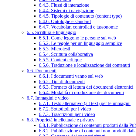
6.4.3. Flussi di interazione
6.4.4. Sistemi di navigazione
6.4.5. Tipologie di contenuto (content type)
6.4.6. Ontologie e standard
6.4.7. Vocabolari controllati e tassonomie
6.5. Scrittura e linguaggio
6.5.1. Come leggono le persone sul web
6.5.2. Le regole per un linguaggio semplice
6.5.3. Microtesti
6.5.4. Scrittura collaborativa
6.5.5. Content critique
6.5.6. Traduzione e localizzazione dei contenuti
6.6. Documenti
6.6.1. I documenti vanno sul web
6.6.2. Tipi di documenti
6.6.3. Formato di lettura dei documenti elettronici
6.6.4. Modalità di produzione dei documenti
6.7. Immagini e video
6.7.1. Testo alternativo (alt text) per le immagini
6.7.2. Sottotitoli per i video
6.7.3. Trascrizioni per i video
6.8. Proprietà intellettuale e privacy
6.8.1. Pubblicazione di contenuti prodotti dalla P
6.8.2. Pubblicazione di contenuti non prodotti dal