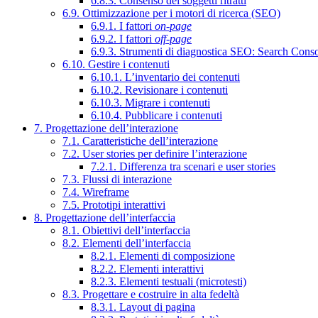
6.8.3. Consenso dei soggetti ritratti
6.9. Ottimizzazione per i motori di ricerca (SEO)
6.9.1. I fattori
on-page
6.9.2. I fattori
off-page
6.9.3. Strumenti di diagnostica SEO: Search Cons
6.10. Gestire i contenuti
6.10.1. L’inventario dei contenuti
6.10.2. Revisionare i contenuti
6.10.3. Migrare i contenuti
6.10.4. Pubblicare i contenuti
7. Progettazione dell’interazione
7.1. Caratteristiche dell’interazione
7.2. User stories per definire l’interazione
7.2.1. Differenza tra scenari e user stories
7.3. Flussi di interazione
7.4. Wireframe
7.5. Prototipi interattivi
8. Progettazione dell’interfaccia
8.1. Obiettivi dell’interfaccia
8.2. Elementi dell’interfaccia
8.2.1. Elementi di composizione
8.2.2. Elementi interattivi
8.2.3. Elementi testuali (microtesti)
8.3. Progettare e costruire in alta fedeltà
8.3.1. Layout di pagina