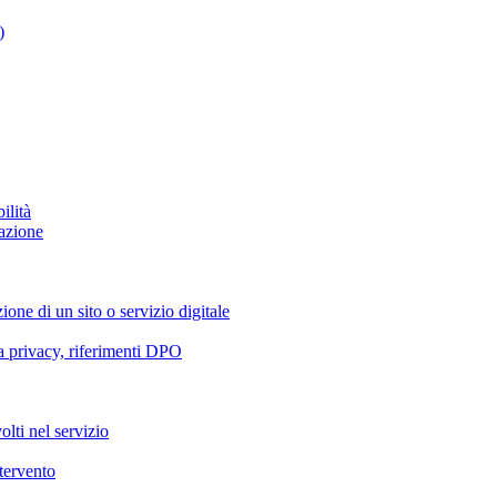
)
ilità
azione
ione di un sito o servizio digitale
va privacy, riferimenti DPO
olti nel servizio
ntervento