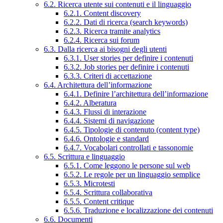
6.2. Ricerca utente sui contenuti e il linguaggio
6.2.1. Content discovery
6.2.2. Dati di ricerca (search keywords)
6.2.3. Ricerca tramite analytics
6.2.4. Ricerca sui forum
6.3. Dalla ricerca ai bisogni degli utenti
6.3.1. User stories per definire i contenuti
6.3.2. Job stories per definire i contenuti
6.3.3. Criteri di accettazione
6.4. Architettura dell’informazione
6.4.1. Definire l’architettura dell’informazione
6.4.2. Alberatura
6.4.3. Flussi di interazione
6.4.4. Sistemi di navigazione
6.4.5. Tipologie di contenuto (content type)
6.4.6. Ontologie e standard
6.4.7. Vocabolari controllati e tassonomie
6.5. Scrittura e linguaggio
6.5.1. Come leggono le persone sul web
6.5.2. Le regole per un linguaggio semplice
6.5.3. Microtesti
6.5.4. Scrittura collaborativa
6.5.5. Content critique
6.5.6. Traduzione e localizzazione dei contenuti
6.6. Documenti