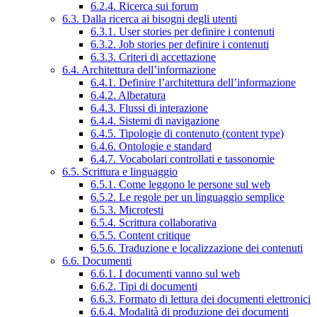
6.2.4. Ricerca sui forum
6.3. Dalla ricerca ai bisogni degli utenti
6.3.1. User stories per definire i contenuti
6.3.2. Job stories per definire i contenuti
6.3.3. Criteri di accettazione
6.4. Architettura dell’informazione
6.4.1. Definire l’architettura dell’informazione
6.4.2. Alberatura
6.4.3. Flussi di interazione
6.4.4. Sistemi di navigazione
6.4.5. Tipologie di contenuto (content type)
6.4.6. Ontologie e standard
6.4.7. Vocabolari controllati e tassonomie
6.5. Scrittura e linguaggio
6.5.1. Come leggono le persone sul web
6.5.2. Le regole per un linguaggio semplice
6.5.3. Microtesti
6.5.4. Scrittura collaborativa
6.5.5. Content critique
6.5.6. Traduzione e localizzazione dei contenuti
6.6. Documenti
6.6.1. I documenti vanno sul web
6.6.2. Tipi di documenti
6.6.3. Formato di lettura dei documenti elettronici
6.6.4. Modalità di produzione dei documenti