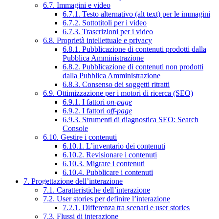
6.7. Immagini e video
6.7.1. Testo alternativo (alt text) per le immagini
6.7.2. Sottotitoli per i video
6.7.3. Trascrizioni per i video
6.8. Proprietà intellettuale e privacy
6.8.1. Pubblicazione di contenuti prodotti dalla
Pubblica Amministrazione
6.8.2. Pubblicazione di contenuti non prodotti
dalla Pubblica Amministrazione
6.8.3. Consenso dei soggetti ritratti
6.9. Ottimizzazione per i motori di ricerca (SEO)
6.9.1. I fattori
on-page
6.9.2. I fattori
off-page
6.9.3. Strumenti di diagnostica SEO: Search
Console
6.10. Gestire i contenuti
6.10.1. L’inventario dei contenuti
6.10.2. Revisionare i contenuti
6.10.3. Migrare i contenuti
6.10.4. Pubblicare i contenuti
7. Progettazione dell’interazione
7.1. Caratteristiche dell’interazione
7.2. User stories per definire l’interazione
7.2.1. Differenza tra scenari e user stories
7.3. Flussi di interazione