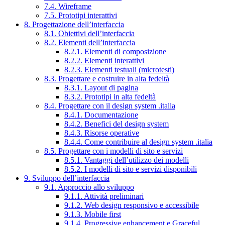
7.4. Wireframe
7.5. Prototipi interattivi
8. Progettazione dell’interfaccia
8.1. Obiettivi dell’interfaccia
8.2. Elementi dell’interfaccia
8.2.1. Elementi di composizione
8.2.2. Elementi interattivi
8.2.3. Elementi testuali (microtesti)
8.3. Progettare e costruire in alta fedeltà
8.3.1. Layout di pagina
8.3.2. Prototipi in alta fedeltà
8.4. Progettare con il design system .italia
8.4.1. Documentazione
8.4.2. Benefici del design system
8.4.3. Risorse operative
8.4.4. Come contribuire al design system .italia
8.5. Progettare con i modelli di sito e servizi
8.5.1. Vantaggi dell’utilizzo dei modelli
8.5.2. I modelli di sito e servizi disponibili
9. Sviluppo dell’interfaccia
9.1. Approccio allo sviluppo
9.1.1. Attività preliminari
9.1.2. Web design responsivo e accessibile
9.1.3. Mobile first
9.1.4. Progressive enhancement e Graceful