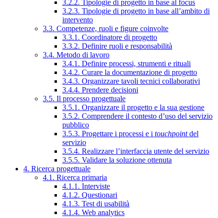
3.2.2. Tipologie di progetto in base al focus
3.2.3. Tipologie di progetto in base all’ambito di
intervento
3.3. Competenze, ruoli e figure coinvolte
3.3.1. Coordinatore di progetto
3.3.2. Definire ruoli e responsabilità
3.4. Metodo di lavoro
3.4.1. Definire processi, strumenti e rituali
3.4.2. Curare la documentazione di progetto
3.4.3. Organizzare tavoli tecnici collaborativi
3.4.4. Prendere decisioni
3.5. Il processo progettuale
3.5.1. Organizzare il progetto e la sua gestione
3.5.2. Comprendere il contesto d’uso del servizio
pubblico
3.5.3. Progettare i processi e i
touchpoint
del
servizio
3.5.4. Realizzare l’interfaccia utente del servizio
3.5.5. Validare la soluzione ottenuta
4. Ricerca progettuale
4.1. Ricerca primaria
4.1.1. Interviste
4.1.2. Questionari
4.1.3. Test di usabilità
4.1.4. Web analytics