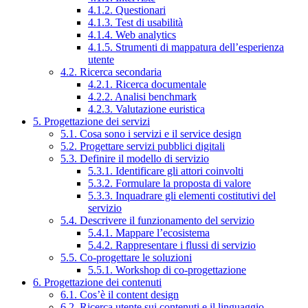
4.1.2. Questionari
4.1.3. Test di usabilità
4.1.4. Web analytics
4.1.5. Strumenti di mappatura dell’esperienza
utente
4.2. Ricerca secondaria
4.2.1. Ricerca documentale
4.2.2. Analisi benchmark
4.2.3. Valutazione euristica
5. Progettazione dei servizi
5.1. Cosa sono i servizi e il service design
5.2. Progettare servizi pubblici digitali
5.3. Definire il modello di servizio
5.3.1. Identificare gli attori coinvolti
5.3.2. Formulare la proposta di valore
5.3.3. Inquadrare gli elementi costitutivi del
servizio
5.4. Descrivere il funzionamento del servizio
5.4.1. Mappare l’ecosistema
5.4.2. Rappresentare i flussi di servizio
5.5. Co-progettare le soluzioni
5.5.1. Workshop di co-progettazione
6. Progettazione dei contenuti
6.1. Cos’è il content design
6.2. Ricerca utente sui contenuti e il linguaggio