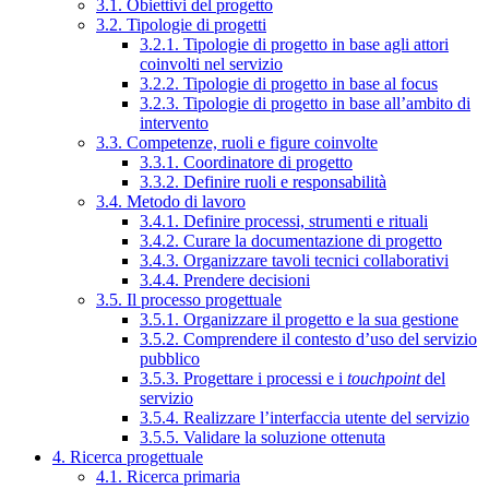
3.1. Obiettivi del progetto
3.2. Tipologie di progetti
3.2.1. Tipologie di progetto in base agli attori
coinvolti nel servizio
3.2.2. Tipologie di progetto in base al focus
3.2.3. Tipologie di progetto in base all’ambito di
intervento
3.3. Competenze, ruoli e figure coinvolte
3.3.1. Coordinatore di progetto
3.3.2. Definire ruoli e responsabilità
3.4. Metodo di lavoro
3.4.1. Definire processi, strumenti e rituali
3.4.2. Curare la documentazione di progetto
3.4.3. Organizzare tavoli tecnici collaborativi
3.4.4. Prendere decisioni
3.5. Il processo progettuale
3.5.1. Organizzare il progetto e la sua gestione
3.5.2. Comprendere il contesto d’uso del servizio
pubblico
3.5.3. Progettare i processi e i
touchpoint
del
servizio
3.5.4. Realizzare l’interfaccia utente del servizio
3.5.5. Validare la soluzione ottenuta
4. Ricerca progettuale
4.1. Ricerca primaria