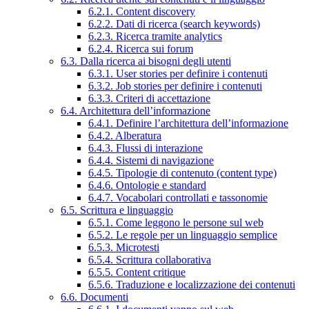
6.2.1. Content discovery
6.2.2. Dati di ricerca (search keywords)
6.2.3. Ricerca tramite analytics
6.2.4. Ricerca sui forum
6.3. Dalla ricerca ai bisogni degli utenti
6.3.1. User stories per definire i contenuti
6.3.2. Job stories per definire i contenuti
6.3.3. Criteri di accettazione
6.4. Architettura dell’informazione
6.4.1. Definire l’architettura dell’informazione
6.4.2. Alberatura
6.4.3. Flussi di interazione
6.4.4. Sistemi di navigazione
6.4.5. Tipologie di contenuto (content type)
6.4.6. Ontologie e standard
6.4.7. Vocabolari controllati e tassonomie
6.5. Scrittura e linguaggio
6.5.1. Come leggono le persone sul web
6.5.2. Le regole per un linguaggio semplice
6.5.3. Microtesti
6.5.4. Scrittura collaborativa
6.5.5. Content critique
6.5.6. Traduzione e localizzazione dei contenuti
6.6. Documenti