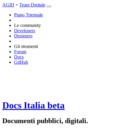
AGID
+
Team Digitale
Piano Triennale
Le community
Developers
Designers
Gli strumenti
Forum
Docs
GitHub
Docs Italia
beta
Documenti pubblici, digitali.