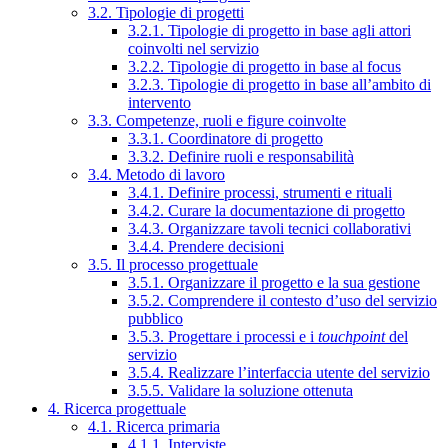
3.2. Tipologie di progetti
3.2.1. Tipologie di progetto in base agli attori
coinvolti nel servizio
3.2.2. Tipologie di progetto in base al focus
3.2.3. Tipologie di progetto in base all’ambito di
intervento
3.3. Competenze, ruoli e figure coinvolte
3.3.1. Coordinatore di progetto
3.3.2. Definire ruoli e responsabilità
3.4. Metodo di lavoro
3.4.1. Definire processi, strumenti e rituali
3.4.2. Curare la documentazione di progetto
3.4.3. Organizzare tavoli tecnici collaborativi
3.4.4. Prendere decisioni
3.5. Il processo progettuale
3.5.1. Organizzare il progetto e la sua gestione
3.5.2. Comprendere il contesto d’uso del servizio
pubblico
3.5.3. Progettare i processi e i
touchpoint
del
servizio
3.5.4. Realizzare l’interfaccia utente del servizio
3.5.5. Validare la soluzione ottenuta
4. Ricerca progettuale
4.1. Ricerca primaria
4.1.1. Interviste