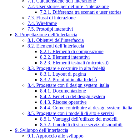
7.1. Caratteristiche dell’interazione
7.2. User stories per definire l’interazione
7.2.1. Differenza tra scenari e user stories
7.3. Flussi di interazione
7.4. Wireframe
7.5. Prototipi interattivi
8. Progettazione dell’interfaccia
8.1. Obiettivi dell’interfaccia
8.2. Elementi dell’interfaccia
8.2.1. Elementi di composizione
8.2.2. Elementi interattivi
8.2.3. Elementi testuali (microtesti)
8.3. Progettare e costruire in alta fedeltà
8.3.1. Layout di pagina
8.3.2. Prototipi in alta fedeltà
8.4. Progettare con il design system .italia
8.4.1. Documentazione
8.4.2. Benefici del design system
8.4.3. Risorse operative
8.4.4. Come contribuire al design system .italia
8.5. Progettare con i modelli di sito e servizi
8.5.1. Vantaggi dell’utilizzo dei modelli
8.5.2. I modelli di sito e servizi disponibili
9. Sviluppo dell’interfaccia
9.1. Approccio allo sviluppo