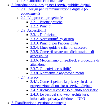
1.3. Contribuisci al manuale
2. Introduzione al design per i servizi pubblici digitali
2.1. Design per l’amministrazione digitale (
e-
government
)
2.2. L’approccio progettuale
2.2.1. Buone pratiche
2.2.2. Principi
2.3. Accessibilità
2.3.1. Definizione
2.3.2. Accessibilità by design
2.3.3. Principi per l’accessibilità
2.3.4. Linee guida e criteri di successo
2.3.5. Come rilasciare una dichiarazione di
accessibilità
2.3.6. Meccanismo di feedback e procedura di
attuazione
2.3.7. Obiettivi accessibilità
2.3.8. Normativa e approfondimenti
2.4. Privacy
2.4.1. Come rispettare la privacy sin dalla
progettazione di un sito o servizio digitale
2.4.2. Richiedi il consenso quando necessario
2.4.3. Le basi del sito web: architettura,
informativa privacy, riferimenti DPO
3. Pianificazione, gestione e strategia