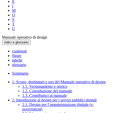
E
I
M
O
S
T
U
Manuale operativo di design
indici e glossario
contenuti
figure
tabelle
glossario
Sommario
1. Scopo, destinatari e uso del Manuale operativo di design
1.1. Versionamento e storico
1.2. Consultazione del manuale
1.3. Contribuisci al manuale
2. Introduzione al design per i servizi pubblici digitali
2.1. Design per l’amministrazione digitale (
e-
government
)