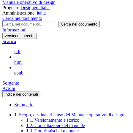
Manuale operativo di design
Progetto:
Designers Italia
Amministrazione:
italia
Cerca nel documento
Cerca nel documento
Informazioni
versione-corrente
Scarica
pdf
html
epub
Sorgente
Azioni
indice dei contenuti
Sommario
1. Scopo, destinatari e uso del Manuale operativo di design
1.1. Versionamento e storico
1.2. Consultazione del manuale
1.3. Contribuisci al manuale