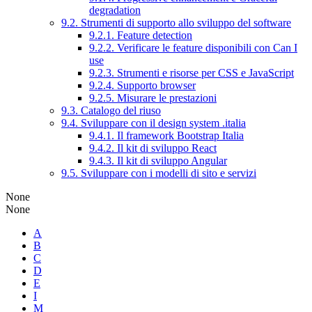
degradation
9.2. Strumenti di supporto allo sviluppo del software
9.2.1. Feature detection
9.2.2. Verificare le feature disponibili con Can I
use
9.2.3. Strumenti e risorse per CSS e JavaScript
9.2.4. Supporto browser
9.2.5. Misurare le prestazioni
9.3. Catalogo del riuso
9.4. Sviluppare con il design system .italia
9.4.1. Il framework Bootstrap Italia
9.4.2. Il kit di sviluppo React
9.4.3. Il kit di sviluppo Angular
9.5. Sviluppare con i modelli di sito e servizi
None
None
A
B
C
D
E
I
M