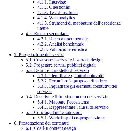
4.1.1. Interviste
4.1.2. Questionari
4.1.3. Test di usabilità
4.1.4. Web analytics
4.1.5. Strumenti di mappatura dell’esperienza
utente
4.2. Ricerca secondaria
4.2.1. Ricerca documentale
4.2.2. Analisi benchmark
4.2.3. Valutazione euristica
5. Progettazione dei servizi
5.1. Cosa sono i servizi e il service design
5.2. Progettare servizi pubblici digitali
5.3. Definire il modello di servizio
5.3.1. Identificare gli attori coinvolti
5.3.2. Formulare la proposta di valore
5.3.3. Inquadrare gli elementi costitutivi del
servizio
5.4. Descrivere il funzionamento del servizio
5.4.1. Mappare l’ecosistema
5.4.2. Rappresentare i flussi di servizio
5.5. Co-progettare le soluzioni
5.5.1. Workshop di co-progettazione
6. Progettazione dei contenuti
6.1. Cos’è il content design