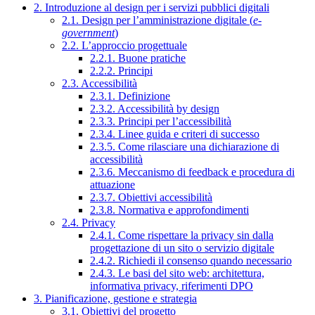
2. Introduzione al design per i servizi pubblici digitali
2.1. Design per l’amministrazione digitale (
e-
government
)
2.2. L’approccio progettuale
2.2.1. Buone pratiche
2.2.2. Principi
2.3. Accessibilità
2.3.1. Definizione
2.3.2. Accessibilità by design
2.3.3. Principi per l’accessibilità
2.3.4. Linee guida e criteri di successo
2.3.5. Come rilasciare una dichiarazione di
accessibilità
2.3.6. Meccanismo di feedback e procedura di
attuazione
2.3.7. Obiettivi accessibilità
2.3.8. Normativa e approfondimenti
2.4. Privacy
2.4.1. Come rispettare la privacy sin dalla
progettazione di un sito o servizio digitale
2.4.2. Richiedi il consenso quando necessario
2.4.3. Le basi del sito web: architettura,
informativa privacy, riferimenti DPO
3. Pianificazione, gestione e strategia
3.1. Obiettivi del progetto