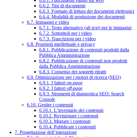
6.6.1. I documenti vanno sul web
6.6.2. Tipi di documenti
6.6.3. Formato di lettura dei documenti elettronici
6.6.4. Modalità di produzione dei documenti
6.7. Immagini e video
6.7.1. Testo alternativo (alt text) per le immagini
6.7.2. Sottotitoli per i video
6.7.3. Trascrizioni per i video
6.8. Proprietà intellettuale e privacy
6.8.1. Pubblicazione di contenuti prodotti dalla
Pubblica Amministrazione
6.8.2. Pubblicazione di contenuti non prodotti
dalla Pubblica Amministrazione
6.8.3. Consenso dei soggetti ritratti
6.9. Ottimizzazione per i motori di ricerca (SEO)
6.9.1. I fattori
on-page
6.9.2. I fattori
off-page
6.9.3. Strumenti di diagnostica SEO: Search
Console
6.10. Gestire i contenuti
6.10.1. L’inventario dei contenuti
6.10.2. Revisionare i contenuti
6.10.3. Migrare i contenuti
6.10.4. Pubblicare i contenuti
7. Progettazione dell’interazione