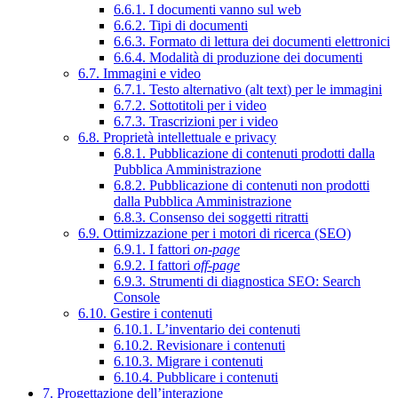
6.6.1. I documenti vanno sul web
6.6.2. Tipi di documenti
6.6.3. Formato di lettura dei documenti elettronici
6.6.4. Modalità di produzione dei documenti
6.7. Immagini e video
6.7.1. Testo alternativo (alt text) per le immagini
6.7.2. Sottotitoli per i video
6.7.3. Trascrizioni per i video
6.8. Proprietà intellettuale e privacy
6.8.1. Pubblicazione di contenuti prodotti dalla
Pubblica Amministrazione
6.8.2. Pubblicazione di contenuti non prodotti
dalla Pubblica Amministrazione
6.8.3. Consenso dei soggetti ritratti
6.9. Ottimizzazione per i motori di ricerca (SEO)
6.9.1. I fattori
on-page
6.9.2. I fattori
off-page
6.9.3. Strumenti di diagnostica SEO: Search
Console
6.10. Gestire i contenuti
6.10.1. L’inventario dei contenuti
6.10.2. Revisionare i contenuti
6.10.3. Migrare i contenuti
6.10.4. Pubblicare i contenuti
7. Progettazione dell’interazione