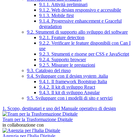
9.1.1. Attività preliminari
9.1.2. Web design responsivo e accessibile
9.1.3. Mobile first
9.1.4. Progressive enhancement e Graceful
degradation
9.2. Strumenti di supporto allo sviluppo del software
9.2.1. Feature detection
9.2.2. Verificare le feature disponibili con Can I
use
9.2.3. Strumenti e risorse per CSS e JavaScript
9.2.4. Supporto browser
9.2.5. Misurare le prestazioni
9.3. Catalogo del riuso
9.4. Sviluppare con il design system .italia
9.4.1. Il framework Bootstrap Italia
9.4.2. Il kit di sviluppo React
9.4.3. Il kit di sviluppo Angular
9.5. Sviluppare con i modelli di sito e servizi
1. Scopo, destinatari e uso del Manuale operativo di design
Team per la Trasformazione Digitale
in collaborazione con
Agenzia per l'Italia Digitale