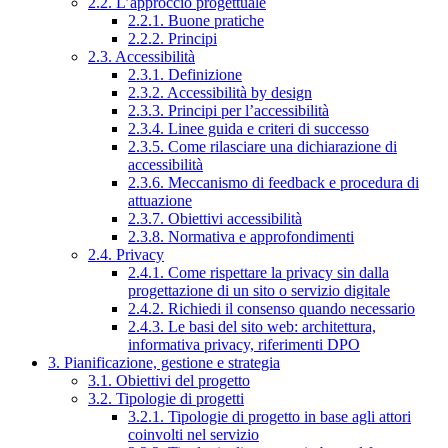
2.2. L’approccio progettuale
2.2.1. Buone pratiche
2.2.2. Principi
2.3. Accessibilità
2.3.1. Definizione
2.3.2. Accessibilità by design
2.3.3. Principi per l’accessibilità
2.3.4. Linee guida e criteri di successo
2.3.5. Come rilasciare una dichiarazione di
accessibilità
2.3.6. Meccanismo di feedback e procedura di
attuazione
2.3.7. Obiettivi accessibilità
2.3.8. Normativa e approfondimenti
2.4. Privacy
2.4.1. Come rispettare la privacy sin dalla
progettazione di un sito o servizio digitale
2.4.2. Richiedi il consenso quando necessario
2.4.3. Le basi del sito web: architettura,
informativa privacy, riferimenti DPO
3. Pianificazione, gestione e strategia
3.1. Obiettivi del progetto
3.2. Tipologie di progetti
3.2.1. Tipologie di progetto in base agli attori
coinvolti nel servizio