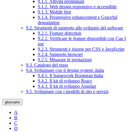
9.1.1. Attività preliminari
9.1.2. Web design responsivo e accessibile
9.1.3. Mobile first
9.1.4. Progressive enhancement e Graceful
degradation
9.2. Strumenti di supporto allo sviluppo del software
9.2.1. Feature detection
9.2.2. Verificare le feature disponibili con Can I
use
9.2.3. Strumenti e risorse per CSS e JavaScript
9.2.4. Supporto browser
9.2.5. Misurare le prestazioni
9.3. Catalogo del riuso
9.4. Sviluppare con il design system .italia
9.4.1. Il framework Bootstrap Italia
9.4.2. Il kit di sviluppo React
9.4.3. Il kit di sviluppo Angular
9.5. Sviluppare con i modelli di sito e servizi
glossario
A
B
C
D