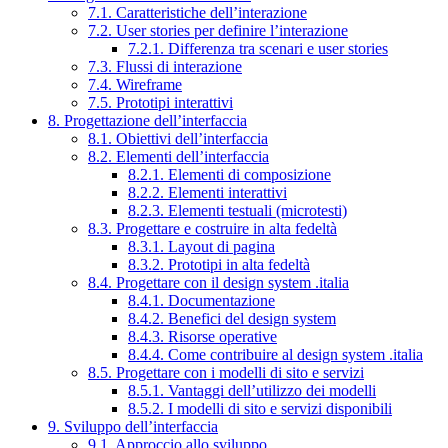
7.1. Caratteristiche dell’interazione
7.2. User stories per definire l’interazione
7.2.1. Differenza tra scenari e user stories
7.3. Flussi di interazione
7.4. Wireframe
7.5. Prototipi interattivi
8. Progettazione dell’interfaccia
8.1. Obiettivi dell’interfaccia
8.2. Elementi dell’interfaccia
8.2.1. Elementi di composizione
8.2.2. Elementi interattivi
8.2.3. Elementi testuali (microtesti)
8.3. Progettare e costruire in alta fedeltà
8.3.1. Layout di pagina
8.3.2. Prototipi in alta fedeltà
8.4. Progettare con il design system .italia
8.4.1. Documentazione
8.4.2. Benefici del design system
8.4.3. Risorse operative
8.4.4. Come contribuire al design system .italia
8.5. Progettare con i modelli di sito e servizi
8.5.1. Vantaggi dell’utilizzo dei modelli
8.5.2. I modelli di sito e servizi disponibili
9. Sviluppo dell’interfaccia
9.1. Approccio allo sviluppo