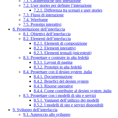
7.1. Caratteristiche dell’interazione
7.2. User stories per definire l’interazione
7.2.1. Differenza tra scenari e user stories
7.3. Flussi di interazione
7.4. Wireframe
7.5. Prototipi interattivi
8. Progettazione dell’interfaccia
8.1. Obiettivi dell’interfaccia
8.2. Elementi dell’interfaccia
8.2.1. Elementi di composizione
8.2.2. Elementi interattivi
8.2.3. Elementi testuali (microtesti)
8.3. Progettare e costruire in alta fedeltà
8.3.1. Layout di pagina
8.3.2. Prototipi in alta fedeltà
8.4. Progettare con il design system .italia
8.4.1. Documentazione
8.4.2. Benefici del design system
8.4.3. Risorse operative
8.4.4. Come contribuire al design system .italia
8.5. Progettare con i modelli di sito e servizi
8.5.1. Vantaggi dell’utilizzo dei modelli
8.5.2. I modelli di sito e servizi disponibili
9. Sviluppo dell’interfaccia
9.1. Approccio allo sviluppo