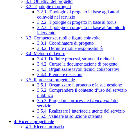
3.1. Obiettivi del progetto
3.2. Tipologie di progetti
3.2.1. Tipologie di progetto in base agli attori
coinvolti nel servizio
3.2.2. Tipologie di progetto in base al focus
3.2.3. Tipologie di progetto in base all’ambito di
intervento
3.3. Competenze, ruoli e figure coinvolte
3.3.1. Coordinatore di progetto
3.3.2. Definire ruoli e responsabilità
3.4. Metodo di lavoro
3.4.1. Definire processi, strumenti e rituali
3.4.2. Curare la documentazione di progetto
3.4.3. Organizzare tavoli tecnici collaborativi
3.4.4. Prendere decisioni
3.5. Il processo progettuale
3.5.1. Organizzare il progetto e la sua gestione
3.5.2. Comprendere il contesto d’uso del servizio
pubblico
3.5.3. Progettare i processi e i
touchpoint
del
servizio
3.5.4. Realizzare l’interfaccia utente del servizio
3.5.5. Validare la soluzione ottenuta
4. Ricerca progettuale
4.1. Ricerca primaria