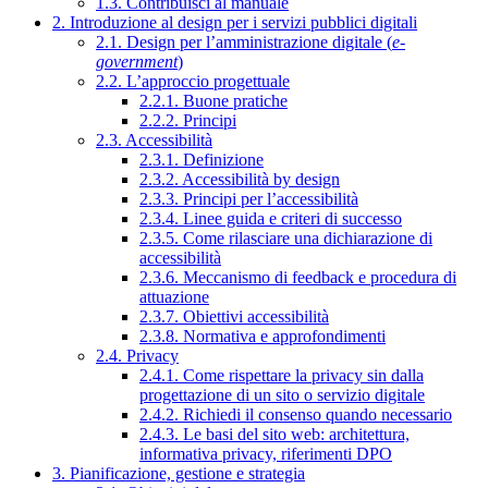
1.3. Contribuisci al manuale
2. Introduzione al design per i servizi pubblici digitali
2.1. Design per l’amministrazione digitale (
e-
government
)
2.2. L’approccio progettuale
2.2.1. Buone pratiche
2.2.2. Principi
2.3. Accessibilità
2.3.1. Definizione
2.3.2. Accessibilità by design
2.3.3. Principi per l’accessibilità
2.3.4. Linee guida e criteri di successo
2.3.5. Come rilasciare una dichiarazione di
accessibilità
2.3.6. Meccanismo di feedback e procedura di
attuazione
2.3.7. Obiettivi accessibilità
2.3.8. Normativa e approfondimenti
2.4. Privacy
2.4.1. Come rispettare la privacy sin dalla
progettazione di un sito o servizio digitale
2.4.2. Richiedi il consenso quando necessario
2.4.3. Le basi del sito web: architettura,
informativa privacy, riferimenti DPO
3. Pianificazione, gestione e strategia