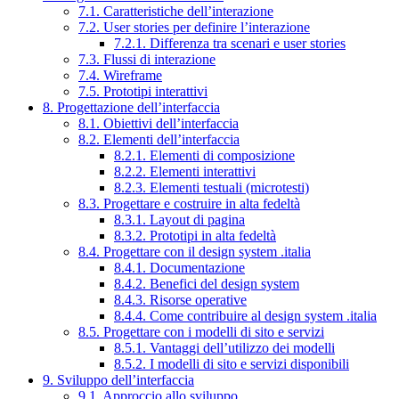
7.1. Caratteristiche dell’interazione
7.2. User stories per definire l’interazione
7.2.1. Differenza tra scenari e user stories
7.3. Flussi di interazione
7.4. Wireframe
7.5. Prototipi interattivi
8. Progettazione dell’interfaccia
8.1. Obiettivi dell’interfaccia
8.2. Elementi dell’interfaccia
8.2.1. Elementi di composizione
8.2.2. Elementi interattivi
8.2.3. Elementi testuali (microtesti)
8.3. Progettare e costruire in alta fedeltà
8.3.1. Layout di pagina
8.3.2. Prototipi in alta fedeltà
8.4. Progettare con il design system .italia
8.4.1. Documentazione
8.4.2. Benefici del design system
8.4.3. Risorse operative
8.4.4. Come contribuire al design system .italia
8.5. Progettare con i modelli di sito e servizi
8.5.1. Vantaggi dell’utilizzo dei modelli
8.5.2. I modelli di sito e servizi disponibili
9. Sviluppo dell’interfaccia
9.1. Approccio allo sviluppo