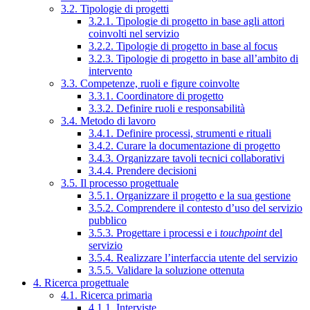
3.2. Tipologie di progetti
3.2.1. Tipologie di progetto in base agli attori
coinvolti nel servizio
3.2.2. Tipologie di progetto in base al focus
3.2.3. Tipologie di progetto in base all’ambito di
intervento
3.3. Competenze, ruoli e figure coinvolte
3.3.1. Coordinatore di progetto
3.3.2. Definire ruoli e responsabilità
3.4. Metodo di lavoro
3.4.1. Definire processi, strumenti e rituali
3.4.2. Curare la documentazione di progetto
3.4.3. Organizzare tavoli tecnici collaborativi
3.4.4. Prendere decisioni
3.5. Il processo progettuale
3.5.1. Organizzare il progetto e la sua gestione
3.5.2. Comprendere il contesto d’uso del servizio
pubblico
3.5.3. Progettare i processi e i
touchpoint
del
servizio
3.5.4. Realizzare l’interfaccia utente del servizio
3.5.5. Validare la soluzione ottenuta
4. Ricerca progettuale
4.1. Ricerca primaria
4.1.1. Interviste