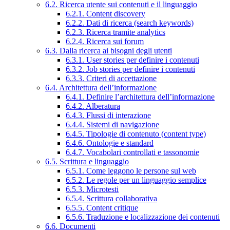
6.2. Ricerca utente sui contenuti e il linguaggio
6.2.1. Content discovery
6.2.2. Dati di ricerca (search keywords)
6.2.3. Ricerca tramite analytics
6.2.4. Ricerca sui forum
6.3. Dalla ricerca ai bisogni degli utenti
6.3.1. User stories per definire i contenuti
6.3.2. Job stories per definire i contenuti
6.3.3. Criteri di accettazione
6.4. Architettura dell’informazione
6.4.1. Definire l’architettura dell’informazione
6.4.2. Alberatura
6.4.3. Flussi di interazione
6.4.4. Sistemi di navigazione
6.4.5. Tipologie di contenuto (content type)
6.4.6. Ontologie e standard
6.4.7. Vocabolari controllati e tassonomie
6.5. Scrittura e linguaggio
6.5.1. Come leggono le persone sul web
6.5.2. Le regole per un linguaggio semplice
6.5.3. Microtesti
6.5.4. Scrittura collaborativa
6.5.5. Content critique
6.5.6. Traduzione e localizzazione dei contenuti
6.6. Documenti