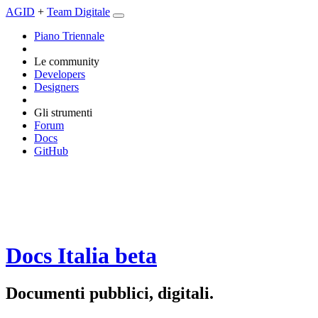
AGID
+
Team Digitale
Piano Triennale
Le community
Developers
Designers
Gli strumenti
Forum
Docs
GitHub
Docs Italia
beta
Documenti pubblici, digitali.