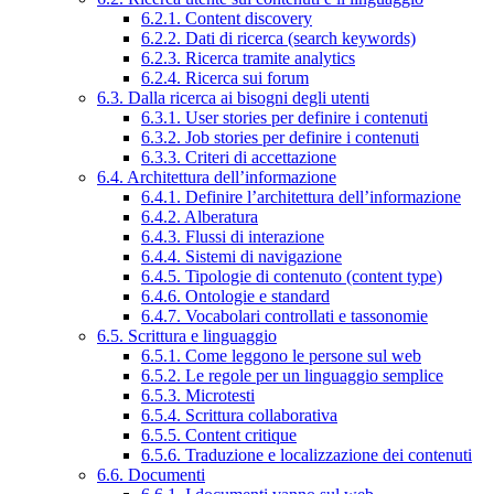
6.2.1. Content discovery
6.2.2. Dati di ricerca (search keywords)
6.2.3. Ricerca tramite analytics
6.2.4. Ricerca sui forum
6.3. Dalla ricerca ai bisogni degli utenti
6.3.1. User stories per definire i contenuti
6.3.2. Job stories per definire i contenuti
6.3.3. Criteri di accettazione
6.4. Architettura dell’informazione
6.4.1. Definire l’architettura dell’informazione
6.4.2. Alberatura
6.4.3. Flussi di interazione
6.4.4. Sistemi di navigazione
6.4.5. Tipologie di contenuto (content type)
6.4.6. Ontologie e standard
6.4.7. Vocabolari controllati e tassonomie
6.5. Scrittura e linguaggio
6.5.1. Come leggono le persone sul web
6.5.2. Le regole per un linguaggio semplice
6.5.3. Microtesti
6.5.4. Scrittura collaborativa
6.5.5. Content critique
6.5.6. Traduzione e localizzazione dei contenuti
6.6. Documenti