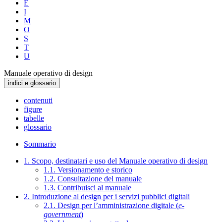
E
I
M
O
S
T
U
Manuale operativo di design
indici e glossario
contenuti
figure
tabelle
glossario
Sommario
1. Scopo, destinatari e uso del Manuale operativo di design
1.1. Versionamento e storico
1.2. Consultazione del manuale
1.3. Contribuisci al manuale
2. Introduzione al design per i servizi pubblici digitali
2.1. Design per l’amministrazione digitale (
e-
government
)