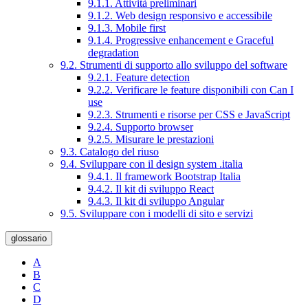
9.1.1. Attività preliminari
9.1.2. Web design responsivo e accessibile
9.1.3. Mobile first
9.1.4. Progressive enhancement e Graceful
degradation
9.2. Strumenti di supporto allo sviluppo del software
9.2.1. Feature detection
9.2.2. Verificare le feature disponibili con Can I
use
9.2.3. Strumenti e risorse per CSS e JavaScript
9.2.4. Supporto browser
9.2.5. Misurare le prestazioni
9.3. Catalogo del riuso
9.4. Sviluppare con il design system .italia
9.4.1. Il framework Bootstrap Italia
9.4.2. Il kit di sviluppo React
9.4.3. Il kit di sviluppo Angular
9.5. Sviluppare con i modelli di sito e servizi
glossario
A
B
C
D