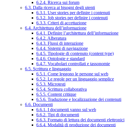
6.2.4. Ricerca sui forum
6.3. Dalla ricerca ai bisogni degli utenti
6.3.1. User stories per definire i contenuti
6.3.2. Job stories per definire i contenuti
6.3.3. Criteri di accettazione
6.4. Architettura dell’informazione
6.4.1. Definire l’architettura dell’informazione
6.4.2. Alberatura
6.4.3. Flussi di interazione
6.4.4. Sistemi di navigazione
6.4.5. Tipologie di contenuto (content type)
6.4.6. Ontologie e standard
6.4.7. Vocabolari controllati e tassonomie
6.5. Scrittura e linguaggio
6.5.1. Come leggono le persone sul web
6.5.2. Le regole per un linguaggio semplice
6.5.3. Microtesti
6.5.4. Scrittura collaborativa
6.5.5. Content critique
6.5.6. Traduzione e localizzazione dei contenuti
6.6. Documenti
6.6.1. I documenti vanno sul web
6.6.2. Tipi di documenti
6.6.3. Formato di lettura dei documenti elettronici
6.6.4. Modalità di produzione dei documenti