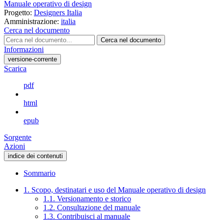
Manuale operativo di design
Progetto:
Designers Italia
Amministrazione:
italia
Cerca nel documento
Cerca nel documento
Informazioni
versione-corrente
Scarica
pdf
html
epub
Sorgente
Azioni
indice dei contenuti
Sommario
1. Scopo, destinatari e uso del Manuale operativo di design
1.1. Versionamento e storico
1.2. Consultazione del manuale
1.3. Contribuisci al manuale