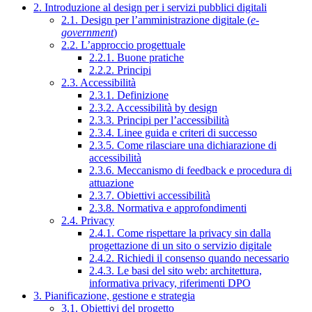
2. Introduzione al design per i servizi pubblici digitali
2.1. Design per l’amministrazione digitale (
e-
government
)
2.2. L’approccio progettuale
2.2.1. Buone pratiche
2.2.2. Principi
2.3. Accessibilità
2.3.1. Definizione
2.3.2. Accessibilità by design
2.3.3. Principi per l’accessibilità
2.3.4. Linee guida e criteri di successo
2.3.5. Come rilasciare una dichiarazione di
accessibilità
2.3.6. Meccanismo di feedback e procedura di
attuazione
2.3.7. Obiettivi accessibilità
2.3.8. Normativa e approfondimenti
2.4. Privacy
2.4.1. Come rispettare la privacy sin dalla
progettazione di un sito o servizio digitale
2.4.2. Richiedi il consenso quando necessario
2.4.3. Le basi del sito web: architettura,
informativa privacy, riferimenti DPO
3. Pianificazione, gestione e strategia
3.1. Obiettivi del progetto