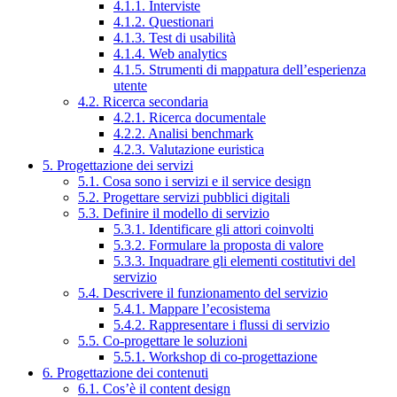
4.1.1. Interviste
4.1.2. Questionari
4.1.3. Test di usabilità
4.1.4. Web analytics
4.1.5. Strumenti di mappatura dell’esperienza
utente
4.2. Ricerca secondaria
4.2.1. Ricerca documentale
4.2.2. Analisi benchmark
4.2.3. Valutazione euristica
5. Progettazione dei servizi
5.1. Cosa sono i servizi e il service design
5.2. Progettare servizi pubblici digitali
5.3. Definire il modello di servizio
5.3.1. Identificare gli attori coinvolti
5.3.2. Formulare la proposta di valore
5.3.3. Inquadrare gli elementi costitutivi del
servizio
5.4. Descrivere il funzionamento del servizio
5.4.1. Mappare l’ecosistema
5.4.2. Rappresentare i flussi di servizio
5.5. Co-progettare le soluzioni
5.5.1. Workshop di co-progettazione
6. Progettazione dei contenuti
6.1. Cos’è il content design