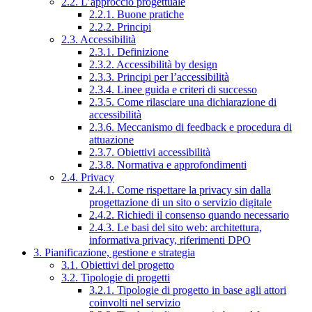
2.2. L’approccio progettuale
2.2.1. Buone pratiche
2.2.2. Principi
2.3. Accessibilità
2.3.1. Definizione
2.3.2. Accessibilità by design
2.3.3. Principi per l’accessibilità
2.3.4. Linee guida e criteri di successo
2.3.5. Come rilasciare una dichiarazione di
accessibilità
2.3.6. Meccanismo di feedback e procedura di
attuazione
2.3.7. Obiettivi accessibilità
2.3.8. Normativa e approfondimenti
2.4. Privacy
2.4.1. Come rispettare la privacy sin dalla
progettazione di un sito o servizio digitale
2.4.2. Richiedi il consenso quando necessario
2.4.3. Le basi del sito web: architettura,
informativa privacy, riferimenti DPO
3. Pianificazione, gestione e strategia
3.1. Obiettivi del progetto
3.2. Tipologie di progetti
3.2.1. Tipologie di progetto in base agli attori
coinvolti nel servizio