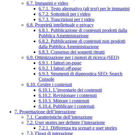
6.7. Immagini e video
6.7.1. Testo alternativo (alt text) per le immagini
6.7.2. Sottotitoli per i video
6.7.3. Trascrizioni per i video
6.8. Proprietà intellettuale e privacy
6.8.1. Pubblicazione di contenuti prodotti dalla
Pubblica Amministrazione
6.8.2. Pubblicazione di contenuti non prodotti
dalla Pubblica Amministrazione
6.8.3. Consenso dei soggetti ritratti
6.9. Ottimizzazione per i motori di ricerca (SEO)
6.9.1. I fattori
on-page
6.9.2. I fattori
off-page
6.9.3. Strumenti di diagnostica SEO: Search
Console
6.10. Gestire i contenuti
6.10.1. L’inventario dei contenuti
6.10.2. Revisionare i contenuti
6.10.3. Migrare i contenuti
6.10.4. Pubblicare i contenuti
7. Progettazione dell’interazione
7.1. Caratteristiche dell’interazione
7.2. User stories per definire l’interazione
7.2.1. Differenza tra scenari e user stories
7.3. Flussi di interazione