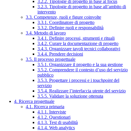
3.2.2. Tipologie di progetto in base al focus
3.2.3. Tipologie di progetto in base all’ambito di
intervento
3.3. Competenze, ruoli e figure coinvolte
3.3.1. Coordinatore di progetto
3.3.2. Definire ruoli e responsabilità
3.4. Metodo di lavoro
3.4.1. Definire processi, strumenti e rituali
3.4.2. Curare la documentazione di progetto
3.4.3. Organizzare tavoli tecnici collaborativi
3.4.4. Prendere decisioni
3.5. Il processo progettuale
3.5.1. Organizzare il progetto e la sua gestione
3.5.2. Comprendere il contesto d’uso del servizio
pubblico
3.5.3. Progettare i processi e i
touchpoint
del
servizio
3.5.4. Realizzare l’interfaccia utente del servizio
3.5.5. Validare la soluzione ottenuta
4. Ricerca progettuale
4.1. Ricerca primaria
4.1.1. Interviste
4.1.2. Questionari
4.1.3. Test di usabilità
4.1.4. Web analytics