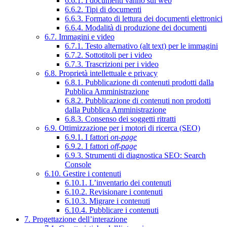
6.6.1. I documenti vanno sul web
6.6.2. Tipi di documenti
6.6.3. Formato di lettura dei documenti elettronici
6.6.4. Modalità di produzione dei documenti
6.7. Immagini e video
6.7.1. Testo alternativo (alt text) per le immagini
6.7.2. Sottotitoli per i video
6.7.3. Trascrizioni per i video
6.8. Proprietà intellettuale e privacy
6.8.1. Pubblicazione di contenuti prodotti dalla
Pubblica Amministrazione
6.8.2. Pubblicazione di contenuti non prodotti
dalla Pubblica Amministrazione
6.8.3. Consenso dei soggetti ritratti
6.9. Ottimizzazione per i motori di ricerca (SEO)
6.9.1. I fattori
on-page
6.9.2. I fattori
off-page
6.9.3. Strumenti di diagnostica SEO: Search
Console
6.10. Gestire i contenuti
6.10.1. L’inventario dei contenuti
6.10.2. Revisionare i contenuti
6.10.3. Migrare i contenuti
6.10.4. Pubblicare i contenuti
7. Progettazione dell’interazione