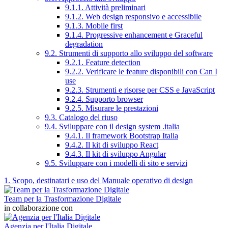
9.1.1. Attività preliminari
9.1.2. Web design responsivo e accessibile
9.1.3. Mobile first
9.1.4. Progressive enhancement e Graceful
degradation
9.2. Strumenti di supporto allo sviluppo del software
9.2.1. Feature detection
9.2.2. Verificare le feature disponibili con Can I
use
9.2.3. Strumenti e risorse per CSS e JavaScript
9.2.4. Supporto browser
9.2.5. Misurare le prestazioni
9.3. Catalogo del riuso
9.4. Sviluppare con il design system .italia
9.4.1. Il framework Bootstrap Italia
9.4.2. Il kit di sviluppo React
9.4.3. Il kit di sviluppo Angular
9.5. Sviluppare con i modelli di sito e servizi
1. Scopo, destinatari e uso del Manuale operativo di design
Team per la Trasformazione Digitale
in collaborazione con
Agenzia per l'Italia Digitale