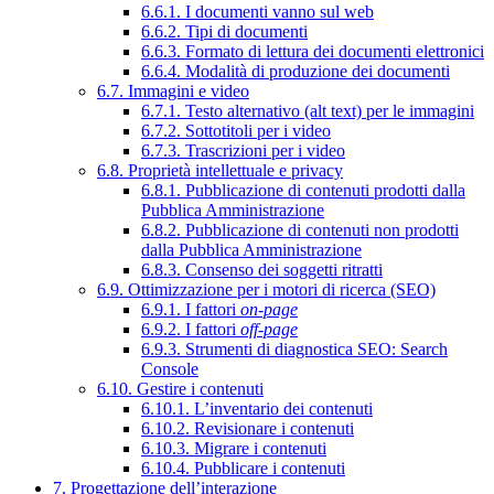
6.6.1. I documenti vanno sul web
6.6.2. Tipi di documenti
6.6.3. Formato di lettura dei documenti elettronici
6.6.4. Modalità di produzione dei documenti
6.7. Immagini e video
6.7.1. Testo alternativo (alt text) per le immagini
6.7.2. Sottotitoli per i video
6.7.3. Trascrizioni per i video
6.8. Proprietà intellettuale e privacy
6.8.1. Pubblicazione di contenuti prodotti dalla
Pubblica Amministrazione
6.8.2. Pubblicazione di contenuti non prodotti
dalla Pubblica Amministrazione
6.8.3. Consenso dei soggetti ritratti
6.9. Ottimizzazione per i motori di ricerca (SEO)
6.9.1. I fattori
on-page
6.9.2. I fattori
off-page
6.9.3. Strumenti di diagnostica SEO: Search
Console
6.10. Gestire i contenuti
6.10.1. L’inventario dei contenuti
6.10.2. Revisionare i contenuti
6.10.3. Migrare i contenuti
6.10.4. Pubblicare i contenuti
7. Progettazione dell’interazione