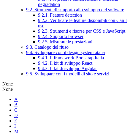
degradation
9.2. Strumenti di supporto allo sviluppo del software
9.2.1. Feature detection
9.2.2. Verificare le feature disponibili con Can I
use
9.2.3. Strumenti e risorse per CSS e JavaScript
9.2.4. Supporto browser
9.2.5. Misurare le prestazioni
9.3. Catalogo del riuso
9.4. Sviluppare con il design system .italia
9.4.1. Il framework Bootstrap Italia
9.4.2. Il kit di sviluppo React
9.4.3. Il kit di sviluppo Angular
9.5. Sviluppare con i modelli di sito e servizi
None
None
A
B
C
D
E
I
M