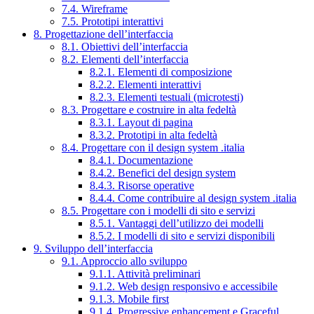
7.4. Wireframe
7.5. Prototipi interattivi
8. Progettazione dell’interfaccia
8.1. Obiettivi dell’interfaccia
8.2. Elementi dell’interfaccia
8.2.1. Elementi di composizione
8.2.2. Elementi interattivi
8.2.3. Elementi testuali (microtesti)
8.3. Progettare e costruire in alta fedeltà
8.3.1. Layout di pagina
8.3.2. Prototipi in alta fedeltà
8.4. Progettare con il design system .italia
8.4.1. Documentazione
8.4.2. Benefici del design system
8.4.3. Risorse operative
8.4.4. Come contribuire al design system .italia
8.5. Progettare con i modelli di sito e servizi
8.5.1. Vantaggi dell’utilizzo dei modelli
8.5.2. I modelli di sito e servizi disponibili
9. Sviluppo dell’interfaccia
9.1. Approccio allo sviluppo
9.1.1. Attività preliminari
9.1.2. Web design responsivo e accessibile
9.1.3. Mobile first
9.1.4. Progressive enhancement e Graceful