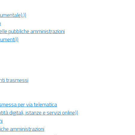
cumentale).))
o
elle pubbliche amministrazioni
cumenti))
enti trasmessi
asmessa per via telematica
ità digitali, istanze e servizi online))
ni
bliche amministrazioni