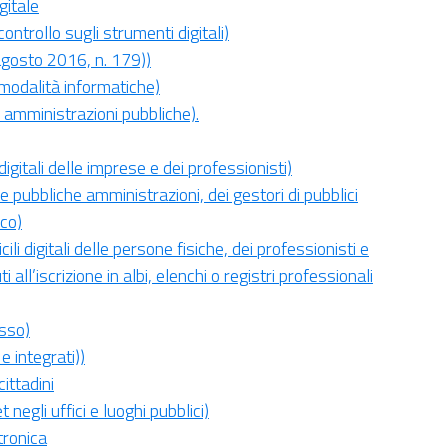
igitale
controllo sugli strumenti digitali)
 agosto 2016, n. 179))
 modalità informatiche)
e amministrazioni pubbliche).
 digitali delle imprese e dei professionisti)
elle pubbliche amministrazioni, dei gestori di pubblici
ico)
ili digitali delle persone fisiche, dei professionisti e
uti all’iscrizione in albi, elenchi o registri professionali
esso)
 e integrati))
ittadini
t negli uffici e luoghi pubblici)
tronica