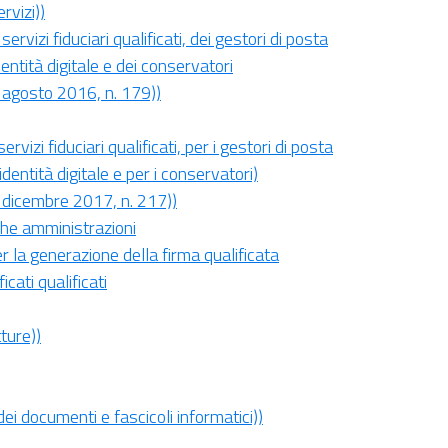
ervizi))
ervizi fiduciari qualificati, dei gestori di posta
identità digitale e dei conservatori
26 agosto 2016, n. 179))
ervizi fiduciari qualificati, per i gestori di posta
’identità digitale e per i conservatori)
13 dicembre 2017, n. 217))
iche amministrazioni
er la generazione della firma qualificata
cati qualificati
tture))
dei documenti e fascicoli informatici))